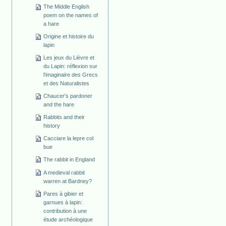
The Middle English
poem on the names of
a hare
Origine et histoire du
lapin
Les jeux du Lièvre et
du Lapin: réflexion sur
l'imaginaire des Grecs
et des Naturalistes
Chaucer's pardoner
and the hare
Rabbits and their
history
Cacciare la lepre col
bue
The rabbit in England
A medieval rabbit
warren at Bardney?
Pares à gibier et
garnues à lapin:
contribution à une
étude archéologique