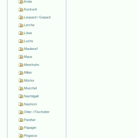
Kröte
Kuckuck
Leopard / Gepard
Lerche
Löwe
Luchs
Maulwurf
Maus
Meerhuhn
Milan
Mücke
Muschel
Nachtigall
Nashorn
Otter / Fischotter
Panther
Papagei
Pegasus