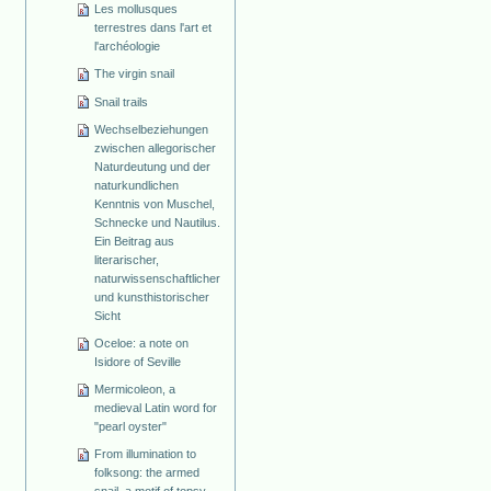
Les mollusques
terrestres dans l'art et
l'archéologie
The virgin snail
Snail trails
Wechselbeziehungen
zwischen allegorischer
Naturdeutung und der
naturkundlichen
Kenntnis von Muschel,
Schnecke und Nautilus.
Ein Beitrag aus
literarischer,
naturwissenschaftlicher
und kunsthistorischer
Sicht
Oceloe: a note on
Isidore of Seville
Mermicoleon, a
medieval Latin word for
"pearl oyster"
From illumination to
folksong: the armed