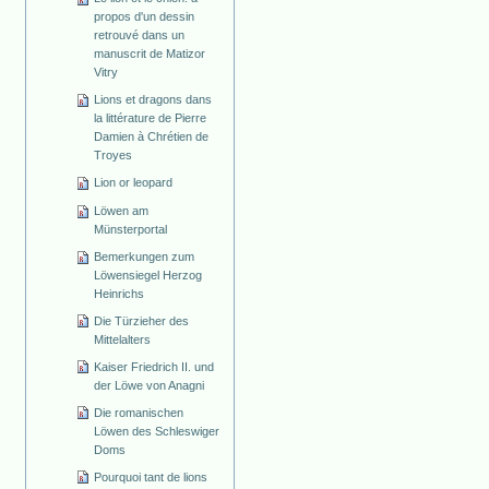
propos d'un dessin
retrouvé dans un
manuscrit de Matizor
Vitry
Lions et dragons dans
la littérature de Pierre
Damien à Chrétien de
Troyes
Lion or leopard
Löwen am
Münsterportal
Bemerkungen zum
Löwensiegel Herzog
Heinrichs
Die Türzieher des
Mittelalters
Kaiser Friedrich II. und
der Löwe von Anagni
Die romanischen
Löwen des Schleswiger
Doms
Pourquoi tant de lions