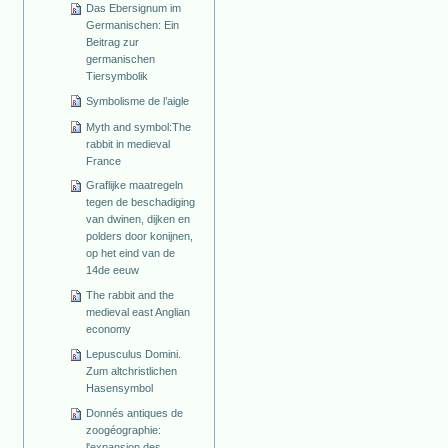
Das Ebersignum im
Germanischen: Ein
Beitrag zur
germanischen
Tiersymbolik
Symbolisme de l’aigle
Myth and symbol:The
rabbit in medieval
France
Graflijke maatregeln
tegen de beschadiging
van dwinen, dijken en
polders door konijnen,
op het eind van de
14de eeuw
The rabbit and the
medieval east Anglian
economy
Lepusculus Domini.
Zum altchristlichen
Hasensymbol
Donnés antiques de
zoogéographie:
l'expansion des