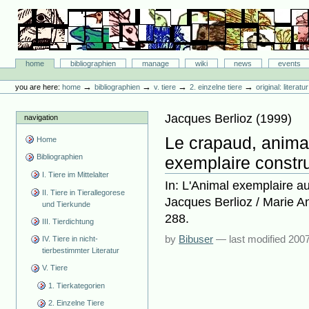
Skip
to
content.
|
Skip
Bibliographie-Portal
to
Sections
home
bibliographien
manage
wiki
news
events
navigation
Personal
tools
→
→
→
→
you are here:
home
bibliographien
v. tiere
2. einzelne tiere
original: literat
Jacques Berlioz
(
1999
)
navigation
Le crapaud, animal
Home
Bibliographien
exemplaire constr
I. Tiere im Mittelalter
In: L'Animal exemplaire a
II. Tiere in Tierallegorese
Jacques Berlioz / Marie A
und Tierkunde
288.
III. Tierdichtung
by
Bibuser
—
last modified
2007
IV. Tiere in nicht-
tierbestimmter Literatur
V. Tiere
1. Tierkategorien
2. Einzelne Tiere