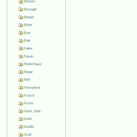
Einhorn
Eisvogel
Elefant
Elster
Esel
Eule
Falke
Fasan
Fledermaus
Fliege
Floh
Flusspferd
Frosch
Fuchs
Gans, Ente
Geier
Giraffe
Greif