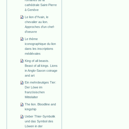
cathédrale Saint-Pierre
à Genève
Le lion d'Yvain, le
chevalier au lion.
Approches d'un chef-
d'oeuvre
Le thème
iconographique du lion
dans les inscriptions
médiévales
King of all beasts.
Beast of all kings. Lions
in Anglo-Saxon coinage
and art
Ein mehrdeutiges Tier:
Der Löwe im
französischen
Mittelalter
The lion. Bloodline and
kingship
Ueber Thier-Symbolik
und das Symbol des
Löwen in der