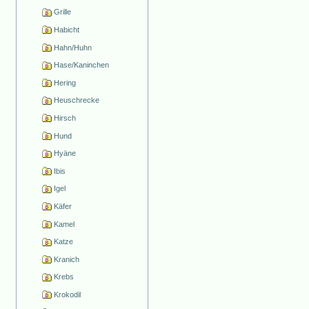
Grille
Habicht
Hahn/Huhn
Hase/Kaninchen
Hering
Heuschrecke
Hirsch
Hund
Hyäne
Ibis
Igel
Käfer
Kamel
Katze
Kranich
Krebs
Krokodil