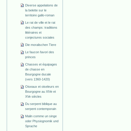
Diverse appelations de
la belette sur le
territoire gallo-roman
Le rat de ville et le rat
des champs: traditions
littéraires et
conjectures sociales
Die moralischen Tiere
Le faucon favori des
princes
Chasses et équipages
de chasse en
Bourgogne ducale
(vers 1360-1420)
Oiseaux et oiseleurs en
Bourgogne au XIVe et
XVe siècles
Du serpent biblique au
serpent contemporain
Malin comme un singe
oder Physiognomik und
Sprache