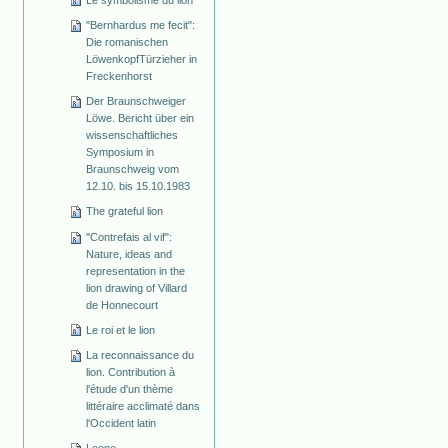
"Bernhardus me fecit":
Die romanischen
Löwenkopf­Türzieher in
Freckenhorst
Der Braunschweiger
Löwe. Bericht über ein
wissenschaftliches
Symposium in
Braunschweig vom
12.10. bis 15.10.1983
The grateful lion
"Contrefais al vif":
Nature, ideas and
representation in the
lion drawing of Villard
de Honnecourt
Le roi et le lion
La reconnaissance du
lion. Contribution à
l'étude d'un thème
littéraire acclimaté dans
l'Occident latin