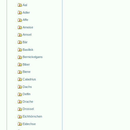
Aal
Adler
Affe
Ameise
Amsel
Bär
Basilisk
Bernickelgans
Biber
Biene
Caladrius
Dachs
Delfin
Drache
Drossel
Eichhörnchen
Eidechse