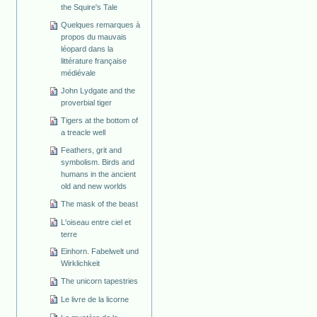
the Squire's Tale
Quelques remarques à
propos du mauvais
léopard dans la
littérature française
médiévale
John Lydgate and the
proverbial tiger
Tigers at the bottom of
a treacle well
Feathers, grit and
symbolism. Birds and
humans in the ancient
old and new worlds
The mask of the beast
L'oiseau entre ciel et
terre
Einhorn. Fabelwelt und
Wirklichkeit
The unicorn tapestries
Le livre de la licorne