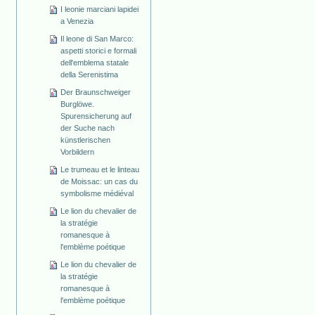
I leonie marciani lapidei
a Venezia
Il leone di San Marco:
aspetti storici e formali
dell'emblema statale
della Serenistima
Der Braunschweiger
Burglöwe.
Spurensicherung auf
der Suche nach
künstlerischen
Vorbildern
Le trumeau et le linteau
de Moissac: un cas du
symbolisme médiéval
Le lion du chevalier de
la stratégie
romanesque à
l'emblème poétique
Le lion du chevalier de
la stratégie
romanesque à
l'emblème poétique