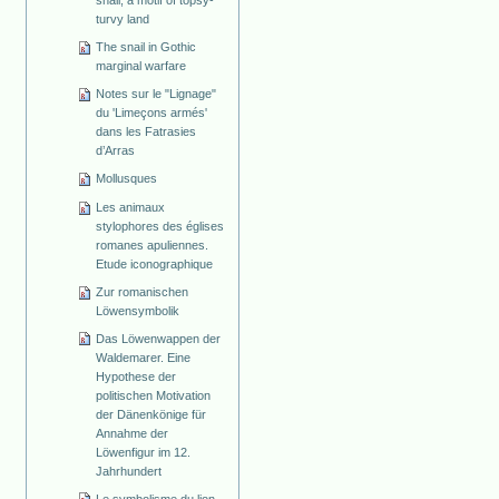
snail, a motif of topsy-
turvy land
The snail in Gothic
marginal warfare
Notes sur le "Lignage"
du 'Limeçons armés'
dans les Fatrasies
d’Arras
Mollusques
Les animaux
stylophores des églises
romanes apuliennes.
Etude iconographique
Zur romanischen
Löwensymbolik
Das Löwenwappen der
Waldemarer. Eine
Hypothese der
politischen Motivation
der Dänenkönige für
Annahme der
Löwenfigur im 12.
Jahrhundert
Le symbolisme du lion