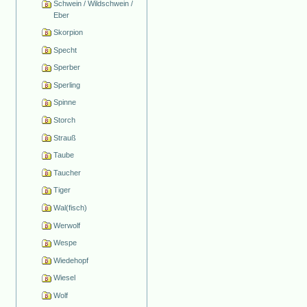
Schwein / Wildschwein /
Eber
Skorpion
Specht
Sperber
Sperling
Spinne
Storch
Strauß
Taube
Taucher
Tiger
Wal(fisch)
Werwolf
Wespe
Wiedehopf
Wiesel
Wolf