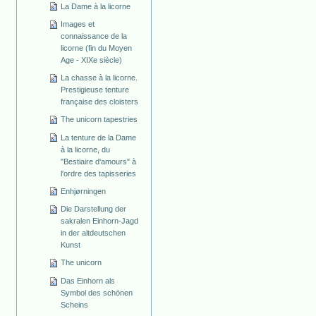
La Dame à la licorne
Images et
connaissance de la
licorne (fin du Moyen
Age - XIXe siècle)
La chasse à la licorne.
Prestigieuse tenture
française des cloisters
The unicorn tapestries
La tenture de la Dame
à la licorne, du
"Bestiaire d'amours" à
l'ordre des tapisseries
Enhjørningen
Die Darstellung der
sakralen Einhorn-Jagd
in der altdeutschen
Kunst
The unicorn
Das Einhorn als
Symbol des schönen
Scheins