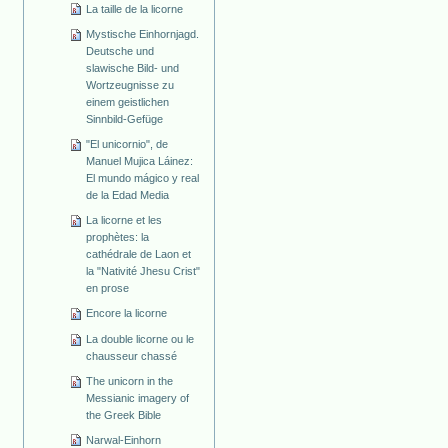
La taille de la licorne
Mystische Einhornjagd.
Deutsche und
slawische Bild- und
Wortzeugnisse zu
einem geistlichen
Sinnbild-Gefüge
"El unicornio", de
Manuel Mujica Láinez:
El mundo mágico y real
de la Edad Media
La licorne et les
prophètes: la
cathédrale de Laon et
la "Nativité Jhesu Crist"
en prose
Encore la licorne
La double licorne ou le
chausseur chassé
The unicorn in the
Messianic imagery of
the Greek Bible
Narwal-Einhorn