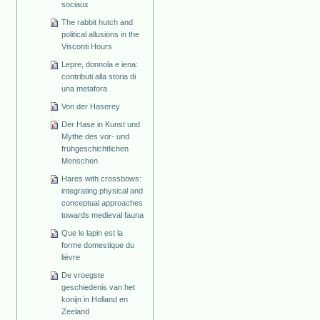
sociaux
The rabbit hutch and
political allusions in the
Visconti Hours
Lepre, donnola e iena:
contributi alla storia di
una metafora
Von der Haserey
Der Hase in Kunst und
Mythe des vor- und
frühgeschichtlichen
Menschen
Hares with crossbows:
integrating physical and
conceptual approaches
towards medieval fauna
Que le lapin est la
forme domestique du
lièvre
De vroegste
geschiedenis van het
konijn in Holland en
Zeeland