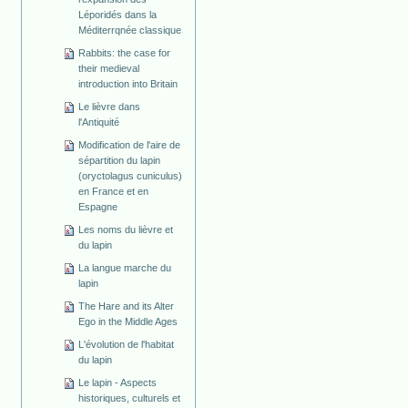
Léporidés dans la
Méditerrqnée classique
Rabbits: the case for
their medieval
introduction into Britain
Le lièvre dans
l'Antiquité
Modification de l'aire de
sépartition du lapin
(oryctolagus cuniculus)
en France et en
Espagne
Les noms du lièvre et
du lapin
La langue marche du
lapin
The Hare and its Alter
Ego in the Middle Ages
L'évolution de l'habitat
du lapin
Le lapin - Aspects
historiques, culturels et