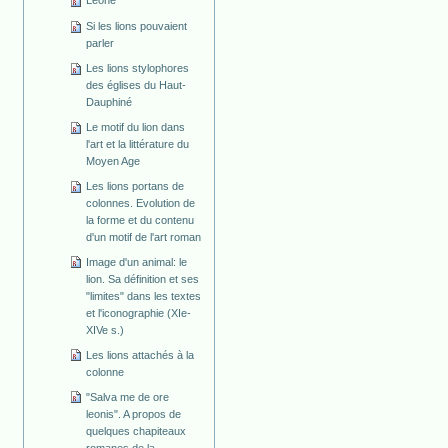
Leone
Si les lions pouvaient
parler
Les lions stylophores
des églises du Haut-
Dauphiné
Le motif du lion dans
l'art et la littérature du
Moyen Age
Les lions portans de
colonnes. Evolution de
la forme et du contenu
d'un motif de l'art roman
Image d'un animal: le
lion. Sa définition et ses
"limites" dans les textes
et l'iconographie (XIe-
XIVe s.)
Les lions attachés à la
colonne
"Salva me de ore
leonis". A propos de
quelques chapiteaux
romanes de la