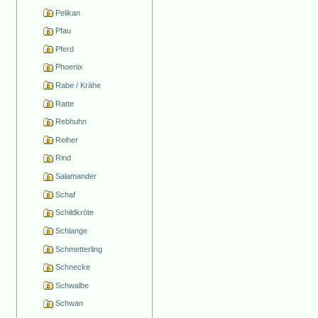
Pelikan
Pfau
Pferd
Phoenix
Rabe / Krähe
Ratte
Rebhuhn
Reiher
Rind
Salamander
Schaf
Schildkröte
Schlange
Schmetterling
Schnecke
Schwalbe
Schwan