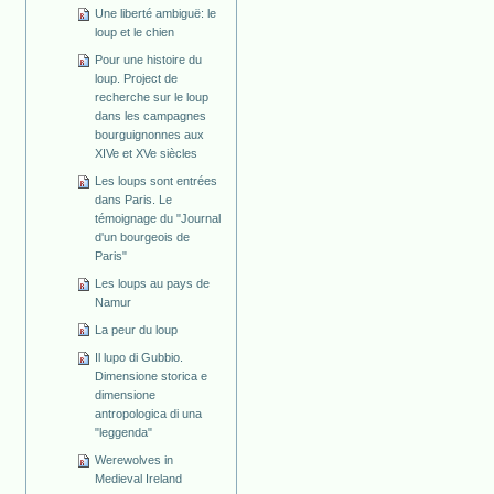
Une liberté ambiguë: le
loup et le chien
Pour une histoire du
loup. Project de
recherche sur le loup
dans les campagnes
bourguignonnes aux
XIVe et XVe siècles
Les loups sont entrées
dans Paris. Le
témoignage du "Journal
d'un bourgeois de
Paris"
Les loups au pays de
Namur
La peur du loup
Il lupo di Gubbio.
Dimensione storica e
dimensione
antropologica di una
"leggenda"
Werewolves in
Medieval Ireland