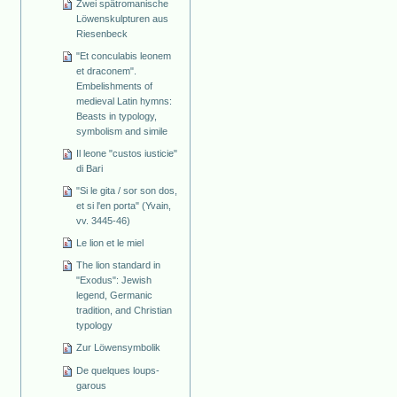
Zwei spätromanische
Löwenskulpturen aus
Riesenbeck
"Et conculabis leonem
et draconem".
Embelishments of
medieval Latin hymns:
Beasts in typology,
symbolism and simile
Il leone "custos iusticie"
di Bari
"Si le gita / sor son dos,
et si l'en porta" (Yvain,
vv. 3445-46)
Le lion et le miel
The lion standard in
"Exodus": Jewish
legend, Germanic
tradition, and Christian
typology
Zur Löwensymbolik
De quelques loups-
garous