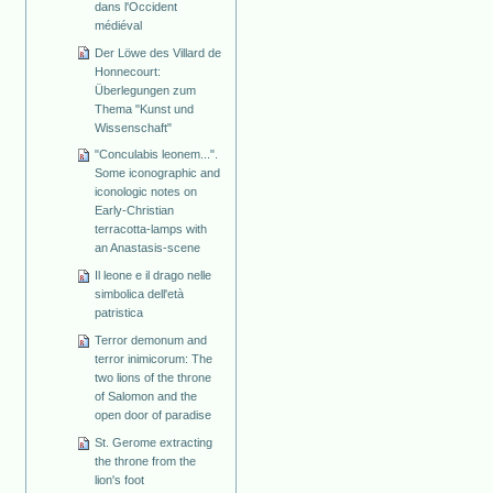
dans l'Occident
médiéval
Der Löwe des Villard de
Honnecourt:
Überlegungen zum
Thema "Kunst und
Wissenschaft"
"Conculabis leonem...".
Some iconographic and
iconologic notes on
Early-Christian
terracotta-lamps with
an Anastasis-scene
Il leone e il drago nelle
simbolica dell'età
patristica
Terror demonum and
terror inimicorum: The
two lions of the throne
of Salomon and the
open door of paradise
St. Gerome extracting
the throne from the
lion's foot