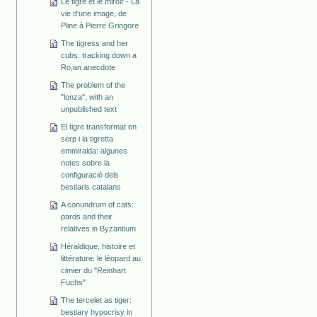
Le tigre et le miroir - La
vie d'une image, de
Pline à Pierre Gringore
The tigress and her
cubs: tracking down a
Ro,an anecdote
The problem of the
"lonza", with an
unpublished text
El tigre transformat en
serp i la tigretta
emmiralda: algunes
notes sobre la
configuració dels
bestiaris catalans
A conundrum of cats:
pards and their
relatives in Byzantium
Héraldique, histoire et
littérature: le léopard au
cimier du "Reinhart
Fuchs"
The tercelet as tiger:
bestiary hypocrisy in