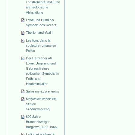
christlichen Kunst. Eine
archäologische
Abhandlung
Löwe und Hund als
Symbole des Rechts
The lion and Yvain
Les lions dans la
sculpture romane en
Poitou
Der Herrscher als
Löwe. Ursprung und
Gebrauch eines
politischen Symbols im
Früh- und
Hochmittelalter
Salve me ex ore leonis
Motyw lwa w polskiej
sztuce
szedniowiecznej
800 Jahre
Braunschweiger
Burglöwe, 1166-1966
Le lion et le chien: à