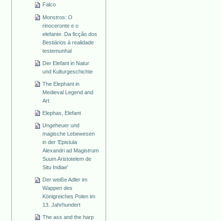
Falco
Monstros: O
rinoceronte e o
elefante. Da ficção dos
Bestiários à realidade
testemunhal
Der Elefant in Natur
und Kulturgeschichte
The Elephant in
Medieval Legend and
Art
Elephas, Elefant
Ungeheuer und
magische Lebewesen
in der 'Epistula
Alexandri ad Magistrum
Suum Aristotelem de
Situ Indiae'
Der weiße Adler im
Wappen des
Königreiches Polen im
13. Jahrhundert
The ass and the harp