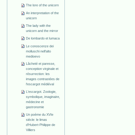
The lore of the unicorn
An interpretation of the
unicorn
The lady with the
unicorn and the mirror
De lombardo et lumaca
Le conoscenze dei
molluschi nell'alto
medioevo
Lâcheté et paresse,
conception virginale et
résurrection: les
images contrastées de
l'escargot médiéval
L'escargot. Zoologie,
symbolique, imaginaire,
médecine et
gastronomie
Un poème du XVIe
siècle: le limas
d'Hubert-Philippe de
Villiers