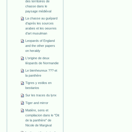
des territoires de
chasse dans le
paysage médiéval
La chasse au guépard
d'après les sources
arabes et les oeuvres
d'art musulman
Leopards of England
and the other papers
on heraldy
L'origine de deux
léopards de Normandie
Le bienheureux ??? et
la panthère
Tigres y estilos en
bestiarios
Sur les traces du lynx
Tiger and mirror
Matière, sens et
compilacion dans le "Dit
de la panthère" de
Nicole de Margival