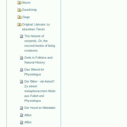
Wurm
Zaunkönig
Ziege
Original: Literatur zu
einzelnen Tieren
The historie of
serpents. Or, the
second booke of liuing
creatures
Owls in Folklore and
Natural History
Das Wiesel im
Physiologus
Der Biber - ein Asket?
Zu einem
metaphorischem Motiv
aus Fabel und
Physiologus
Der Hund im Mittelalter
Affen
Affen