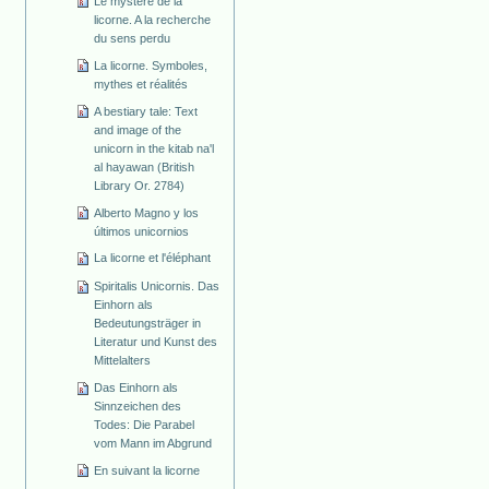
Le mystère de la
licorne. A la recherche
du sens perdu
La licorne. Symboles,
mythes et réalités
A bestiary tale: Text
and image of the
unicorn in the kitab na'l
al hayawan (British
Library Or. 2784)
Alberto Magno y los
últimos unicornios
La licorne et l'éléphant
Spiritalis Unicornis. Das
Einhorn als
Bedeutungsträger in
Literatur und Kunst des
Mittelalters
Das Einhorn als
Sinnzeichen des
Todes: Die Parabel
vom Mann im Abgrund
En suivant la licorne