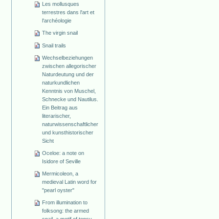
Les mollusques
terrestres dans l'art et
l'archéologie
The virgin snail
Snail trails
Wechselbeziehungen
zwischen allegorischer
Naturdeutung und der
naturkundlichen
Kenntnis von Muschel,
Schnecke und Nautilus.
Ein Beitrag aus
literarischer,
naturwissenschaftlicher
und kunsthistorischer
Sicht
Oceloe: a note on
Isidore of Seville
Mermicoleon, a
medieval Latin word for
"pearl oyster"
From illumination to
folksong: the armed