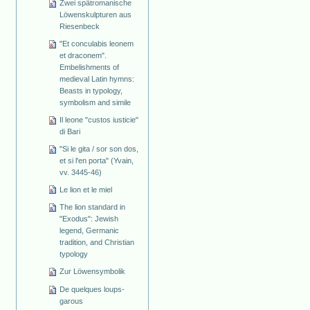
Zwei spätromanische
Löwenskulpturen aus
Riesenbeck
"Et conculabis leonem
et draconem".
Embelishments of
medieval Latin hymns:
Beasts in typology,
symbolism and simile
Il leone "custos iusticie"
di Bari
"Si le gita / sor son dos,
et si l'en porta" (Yvain,
vv. 3445-46)
Le lion et le miel
The lion standard in
"Exodus": Jewish
legend, Germanic
tradition, and Christian
typology
Zur Löwensymbolik
De quelques loups-
garous