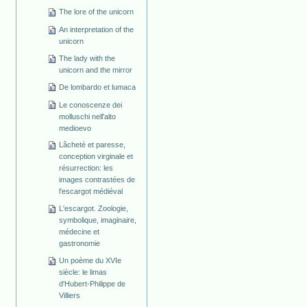
The lore of the unicorn
An interpretation of the
unicorn
The lady with the
unicorn and the mirror
De lombardo et lumaca
Le conoscenze dei
molluschi nell'alto
medioevo
Lâcheté et paresse,
conception virginale et
résurrection: les
images contrastées de
l'escargot médiéval
L'escargot. Zoologie,
symbolique, imaginaire,
médecine et
gastronomie
Un poème du XVIe
siècle: le limas
d'Hubert-Philippe de
Villiers