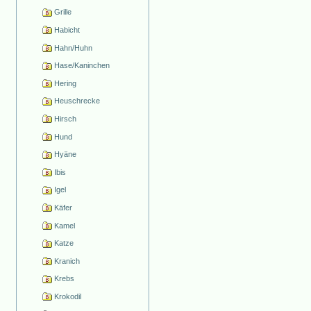
Grille
Habicht
Hahn/Huhn
Hase/Kaninchen
Hering
Heuschrecke
Hirsch
Hund
Hyäne
Ibis
Igel
Käfer
Kamel
Katze
Kranich
Krebs
Krokodil