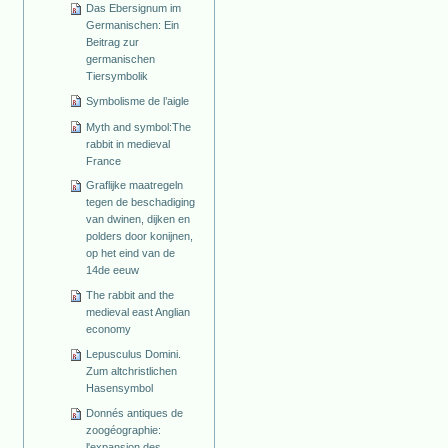
Das Ebersignum im
Germanischen: Ein
Beitrag zur
germanischen
Tiersymbolik
Symbolisme de l’aigle
Myth and symbol:The
rabbit in medieval
France
Graflijke maatregeln
tegen de beschadiging
van dwinen, dijken en
polders door konijnen,
op het eind van de
14de eeuw
The rabbit and the
medieval east Anglian
economy
Lepusculus Domini.
Zum altchristlichen
Hasensymbol
Donnés antiques de
zoogéographie:
l'expansion des