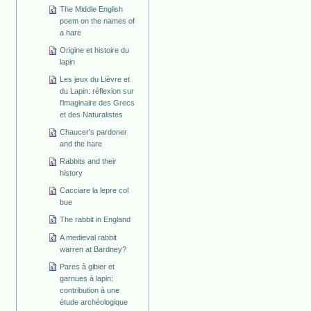
The Middle English
poem on the names of
a hare
Origine et histoire du
lapin
Les jeux du Lièvre et
du Lapin: réflexion sur
l'imaginaire des Grecs
et des Naturalistes
Chaucer's pardoner
and the hare
Rabbits and their
history
Cacciare la lepre col
bue
The rabbit in England
A medieval rabbit
warren at Bardney?
Pares à gibier et
garnues à lapin:
contribution à une
étude archéologique