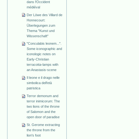
dans l'Occident
médiéval
Der Löwe des Villard de
Honnecourt:
Überlegungen zum
Thema "Kunst und
Wissenschaft"
"Conculabis leonem...".
Some iconographic and
iconologic notes on
Early-Christian
terracotta-lamps with
an Anastasis-scene
Il leone e il drago nelle
simbolica dell'età
patristica
Terror demonum and
terror inimicorum: The
two lions of the throne
of Salomon and the
open door of paradise
St. Gerome extracting
the throne from the
lion's foot