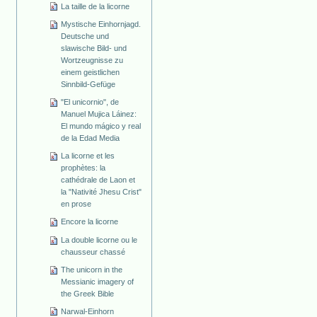
La taille de la licorne
Mystische Einhornjagd.
Deutsche und
slawische Bild- und
Wortzeugnisse zu
einem geistlichen
Sinnbild-Gefüge
"El unicornio", de
Manuel Mujica Láinez:
El mundo mágico y real
de la Edad Media
La licorne et les
prophètes: la
cathédrale de Laon et
la "Nativité Jhesu Crist"
en prose
Encore la licorne
La double licorne ou le
chausseur chassé
The unicorn in the
Messianic imagery of
the Greek Bible
Narwal-Einhorn