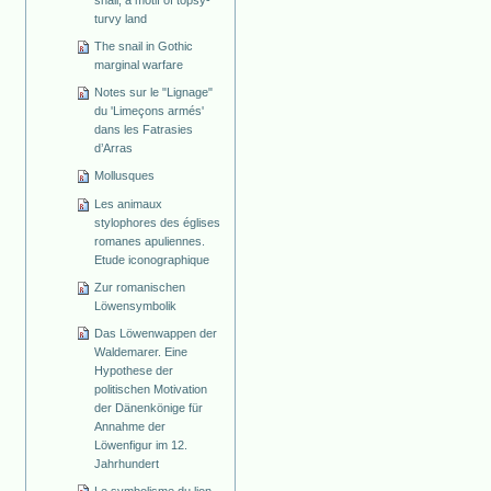
snail, a motif of topsy-
turvy land
The snail in Gothic
marginal warfare
Notes sur le "Lignage"
du 'Limeçons armés'
dans les Fatrasies
d’Arras
Mollusques
Les animaux
stylophores des églises
romanes apuliennes.
Etude iconographique
Zur romanischen
Löwensymbolik
Das Löwenwappen der
Waldemarer. Eine
Hypothese der
politischen Motivation
der Dänenkönige für
Annahme der
Löwenfigur im 12.
Jahrhundert
Le symbolisme du lion