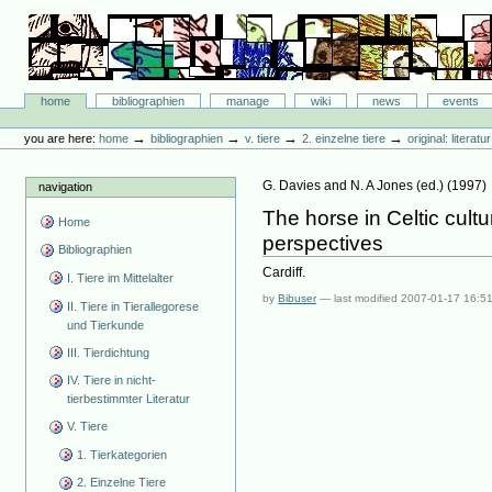
Skip
to
content.
|
Skip
Bibliographie-Portal
to
Sections
home
bibliographien
manage
wiki
news
events
navigation
Personal
tools
→
→
→
→
you are here:
home
bibliographien
v. tiere
2. einzelne tiere
original: literat
G. Davies and N. A Jones
(ed.)
(
1997
)
navigation
The horse in Celtic cult
Home
perspectives
Bibliographien
Cardiff.
I. Tiere im Mittelalter
by
Bibuser
—
last modified
2007-01-17 16:5
II. Tiere in Tierallegorese
und Tierkunde
III. Tierdichtung
IV. Tiere in nicht-
tierbestimmter Literatur
V. Tiere
1. Tierkategorien
2. Einzelne Tiere