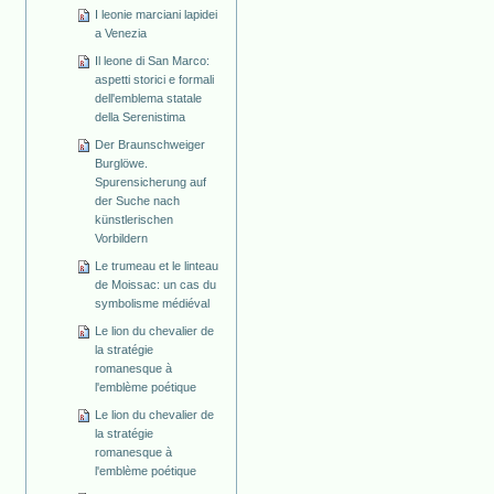
I leonie marciani lapidei
a Venezia
Il leone di San Marco:
aspetti storici e formali
dell'emblema statale
della Serenistima
Der Braunschweiger
Burglöwe.
Spurensicherung auf
der Suche nach
künstlerischen
Vorbildern
Le trumeau et le linteau
de Moissac: un cas du
symbolisme médiéval
Le lion du chevalier de
la stratégie
romanesque à
l'emblème poétique
Le lion du chevalier de
la stratégie
romanesque à
l'emblème poétique