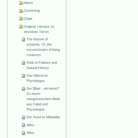
Wurm
Zaunkönig
Ziege
Original: Literatur zu
einzelnen Tieren
The historie of
serpents. Or, the
second booke of liuing
creatures
Owls in Folklore and
Natural History
Das Wiesel im
Physiologus
Der Biber - ein Asket?
Zu einem
metaphorischem Motiv
aus Fabel und
Physiologus
Der Hund im Mittelalter
Affen
Affen