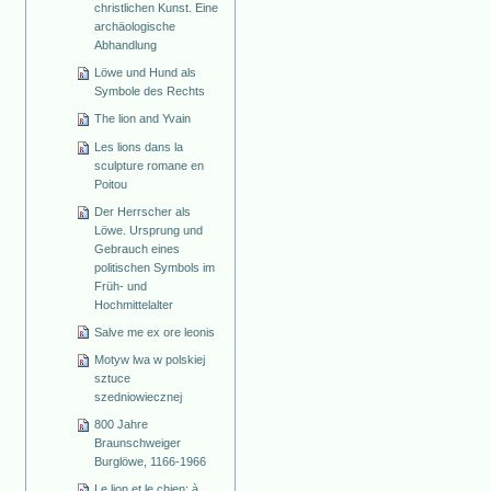
christlichen Kunst. Eine
archäologische
Abhandlung
Löwe und Hund als
Symbole des Rechts
The lion and Yvain
Les lions dans la
sculpture romane en
Poitou
Der Herrscher als
Löwe. Ursprung und
Gebrauch eines
politischen Symbols im
Früh- und
Hochmittelalter
Salve me ex ore leonis
Motyw lwa w polskiej
sztuce
szedniowiecznej
800 Jahre
Braunschweiger
Burglöwe, 1166-1966
Le lion et le chien: à