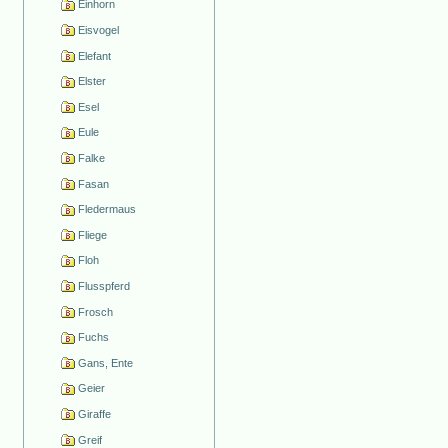
Einhorn
Eisvogel
Elefant
Elster
Esel
Eule
Falke
Fasan
Fledermaus
Fliege
Floh
Flusspferd
Frosch
Fuchs
Gans, Ente
Geier
Giraffe
Greif