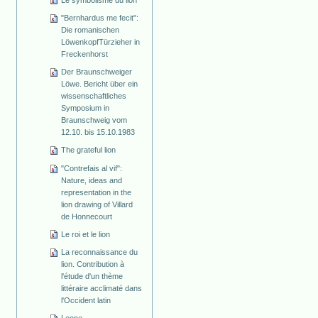
"Bernhardus me fecit":
Die romanischen
Löwenkopf­Türzieher in
Freckenhorst
Der Braunschweiger
Löwe. Bericht über ein
wissenschaftliches
Symposium in
Braunschweig vom
12.10. bis 15.10.1983
The grateful lion
"Contrefais al vif":
Nature, ideas and
representation in the
lion drawing of Villard
de Honnecourt
Le roi et le lion
La reconnaissance du
lion. Contribution à
l'étude d'un thème
littéraire acclimaté dans
l'Occident latin