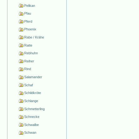
Pelikan
Pfau
Pferd
Phoenix
Rabe / Krähe
Ratte
Rebhuhn
Reiher
Rind
Salamander
Schaf
Schildkröte
Schlange
Schmetterling
Schnecke
Schwalbe
Schwan