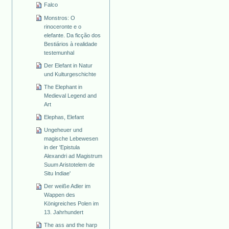
Falco
Monstros: O
rinoceronte e o
elefante. Da ficção dos
Bestiários à realidade
testemunhal
Der Elefant in Natur
und Kulturgeschichte
The Elephant in
Medieval Legend and
Art
Elephas, Elefant
Ungeheuer und
magische Lebewesen
in der 'Epistula
Alexandri ad Magistrum
Suum Aristotelem de
Situ Indiae'
Der weiße Adler im
Wappen des
Königreiches Polen im
13. Jahrhundert
The ass and the harp