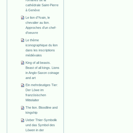
cathédrale Saint-Pierre
à Genève
Le lion d'Yvain, le
chevalier au lion.
Approches d'un chef-
d'oeuvre
Le thème
iconographique du lion
dans les inscriptions
médiévales
King of all beasts.
Beast of all kings. Lions
in Anglo-Saxon coinage
and art
Ein mehrdeutiges Tier:
Der Löwe im
französischen
Mittelalter
The lion. Bloodline and
kingship
Ueber Thier-Symbolik
und das Symbol des
Löwen in der