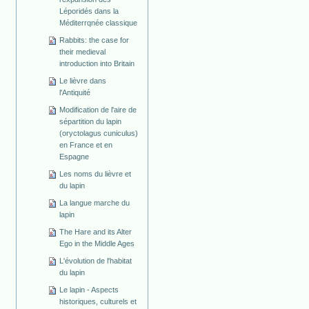
Léporidés dans la
Méditerrqnée classique
Rabbits: the case for
their medieval
introduction into Britain
Le lièvre dans
l'Antiquité
Modification de l'aire de
sépartition du lapin
(oryctolagus cuniculus)
en France et en
Espagne
Les noms du lièvre et
du lapin
La langue marche du
lapin
The Hare and its Alter
Ego in the Middle Ages
L'évolution de l'habitat
du lapin
Le lapin - Aspects
historiques, culturels et