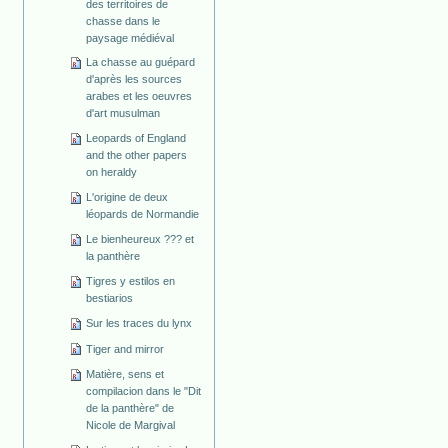
des territoires de
chasse dans le
paysage médiéval
La chasse au guépard
d'après les sources
arabes et les oeuvres
d'art musulman
Leopards of England
and the other papers
on heraldy
L'origine de deux
léopards de Normandie
Le bienheureux ??? et
la panthère
Tigres y estilos en
bestiarios
Sur les traces du lynx
Tiger and mirror
Matière, sens et
compilacion dans le "Dit
de la panthère" de
Nicole de Margival