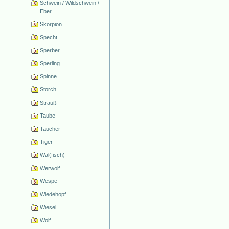
Schwein / Wildschwein /
Eber
Skorpion
Specht
Sperber
Sperling
Spinne
Storch
Strauß
Taube
Taucher
Tiger
Wal(fisch)
Werwolf
Wespe
Wiedehopf
Wiesel
Wolf