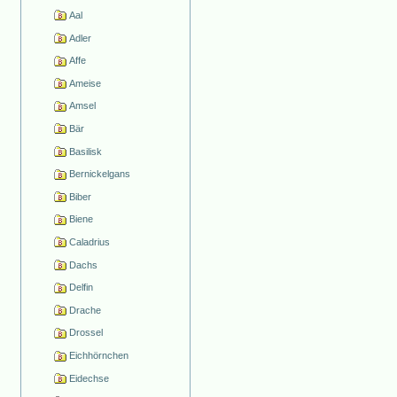
Aal
Adler
Affe
Ameise
Amsel
Bär
Basilisk
Bernickelgans
Biber
Biene
Caladrius
Dachs
Delfin
Drache
Drossel
Eichhörnchen
Eidechse