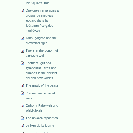
the Squire's Tale
Quelques remarques à
propos du mauvais
léopard dans la
littérature française
médiévale
John Lydgate and the
proverbial tiger
Tigers at the bottom of
a treacle well
Feathers, grit and
symbolism. Birds and
humans in the ancient
old and new worlds
The mask of the beast
L'oiseau entre ciel et
terre
Einhorn. Fabelwelt und
Wirklichkeit
The unicorn tapestries
Le livre de la licorne