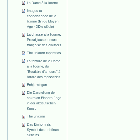
La Dame à la licorne
Images et
connaissance de la
licorne (fin du Moyen
Age - XIXe siècle)
La chasse à la licorne.
Prestigieuse tenture
française des cloisters
The unicorn tapestries
La tenture de la Dame
à la licorne, du
"Bestiaire d'amours" à
l'ordre des tapisseries
Enhjørningen
Die Darstellung der
sakralen Einhorn-Jagd
in der altdeutschen
Kunst
The unicorn
Das Einhorn als
Symbol des schönen
Scheins