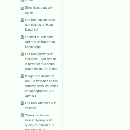
Leone
Si les lions pouvaient
parler
Les lions stylophores
des églises du Haut-
Dauphiné
Le motif du lion dans
l'art et la littérature du
Moyen Age
Les lions portans de
colonnes. Evolution de
la forme et du contenu
d'un motif de l'art roman
Image d'un animal: le
lion. Sa définition et ses
"limites" dans les textes
et l'iconographie (XIe-
XIVe s.)
Les lions attachés à la
colonne
"Salva me de ore
leonis". A propos de
quelques chapiteaux
romanes de la