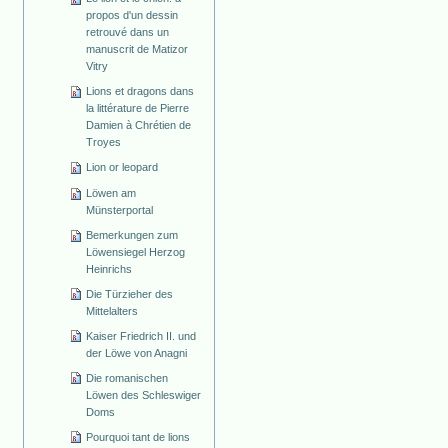
propos d'un dessin
retrouvé dans un
manuscrit de Matizor
Vitry
Lions et dragons dans
la littérature de Pierre
Damien à Chrétien de
Troyes
Lion or leopard
Löwen am
Münsterportal
Bemerkungen zum
Löwensiegel Herzog
Heinrichs
Die Türzieher des
Mittelalters
Kaiser Friedrich II. und
der Löwe von Anagni
Die romanischen
Löwen des Schleswiger
Doms
Pourquoi tant de lions