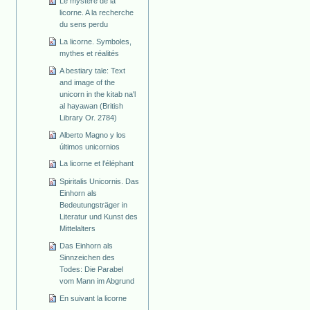
Le mystère de la
licorne. A la recherche
du sens perdu
La licorne. Symboles,
mythes et réalités
A bestiary tale: Text
and image of the
unicorn in the kitab na'l
al hayawan (British
Library Or. 2784)
Alberto Magno y los
últimos unicornios
La licorne et l'éléphant
Spiritalis Unicornis. Das
Einhorn als
Bedeutungsträger in
Literatur und Kunst des
Mittelalters
Das Einhorn als
Sinnzeichen des
Todes: Die Parabel
vom Mann im Abgrund
En suivant la licorne