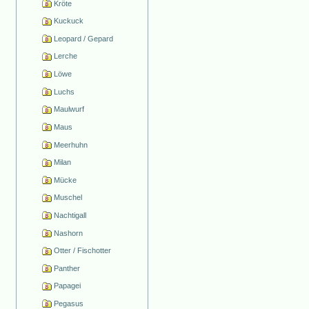
Kröte
Kuckuck
Leopard / Gepard
Lerche
Löwe
Luchs
Maulwurf
Maus
Meerhuhn
Milan
Mücke
Muschel
Nachtigall
Nashorn
Otter / Fischotter
Panther
Papagei
Pegasus