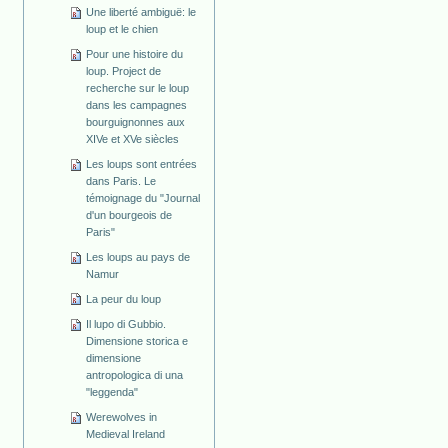
Une liberté ambiguë: le
loup et le chien
Pour une histoire du
loup. Project de
recherche sur le loup
dans les campagnes
bourguignonnes aux
XIVe et XVe siècles
Les loups sont entrées
dans Paris. Le
témoignage du "Journal
d'un bourgeois de
Paris"
Les loups au pays de
Namur
La peur du loup
Il lupo di Gubbio.
Dimensione storica e
dimensione
antropologica di una
"leggenda"
Werewolves in
Medieval Ireland