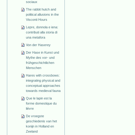
sociaux
The rabbit hutch and
political allusions in the
Visconti Hours
Lepre, donnola e iena:
contributi alla storia di
una metafora
Von der Haserey
Der Hase in Kunst und
Mythe des vor- und
frühgeschichtlichen
Menschen
Hares with crossbows:
integrating physical and
conceptual approaches
towards medieval fauna
Que le lapin est la
forme domestique du
lièvre
De vroegste
geschiedenis van het
konijn in Holland en
Zeeland