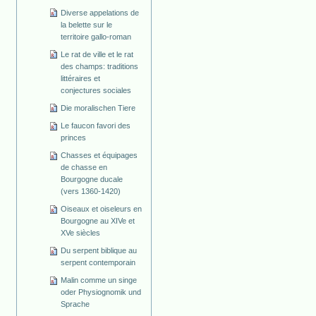
Diverse appelations de
la belette sur le
territoire gallo-roman
Le rat de ville et le rat
des champs: traditions
littéraires et
conjectures sociales
Die moralischen Tiere
Le faucon favori des
princes
Chasses et équipages
de chasse en
Bourgogne ducale
(vers 1360-1420)
Oiseaux et oiseleurs en
Bourgogne au XIVe et
XVe siècles
Du serpent biblique au
serpent contemporain
Malin comme un singe
oder Physiognomik und
Sprache