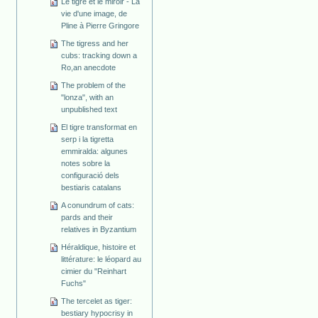
Le tigre et le miroir - La
vie d'une image, de
Pline à Pierre Gringore
The tigress and her
cubs: tracking down a
Ro,an anecdote
The problem of the
"lonza", with an
unpublished text
El tigre transformat en
serp i la tigretta
emmiralda: algunes
notes sobre la
configuració dels
bestiaris catalans
A conundrum of cats:
pards and their
relatives in Byzantium
Héraldique, histoire et
littérature: le léopard au
cimier du "Reinhart
Fuchs"
The tercelet as tiger:
bestiary hypocrisy in