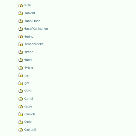
Grille
Habicht
Hahn/Huhn
Hase/Kaninchen
Hering
Heuschrecke
Hirsch
Hund
Hyäne
Ibis
Igel
Käfer
Kamel
Katze
Kranich
Krebs
Krokodil