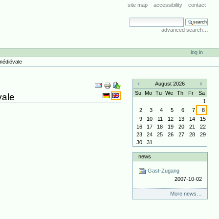
site map
accessibility
contact
search site
advanced search…
log in
 médiévale
Document
August 2026
Actions
«
»
Su
Mo
Tu
We
Th
Fr
Sa
vale
1
2
3
4
5
6
7
8
9
10
11
12
13
14
15
16
17
18
19
20
21
22
23
24
25
26
27
28
29
30
31
news
Gast-Zugang
2007-10-02
More news…