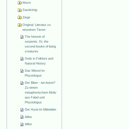
Wurm
Zaunkönig
Ziege
Original: Literatur zu
einzelnen Tieren
The historie of
serpents. Or, the
second booke of liuing
creatures
Owls in Folklore and
Natural History
Das Wiesel im
Physiologus
Der Biber - ein Asket?
Zu einem
metaphorischem Motiv
aus Fabel und
Physiologus
Der Hund im Mittelalter
Affen
Affen