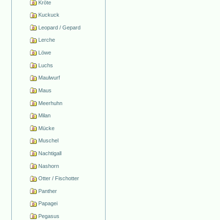
Kröte
Kuckuck
Leopard / Gepard
Lerche
Löwe
Luchs
Maulwurf
Maus
Meerhuhn
Milan
Mücke
Muschel
Nachtigall
Nashorn
Otter / Fischotter
Panther
Papagei
Pegasus