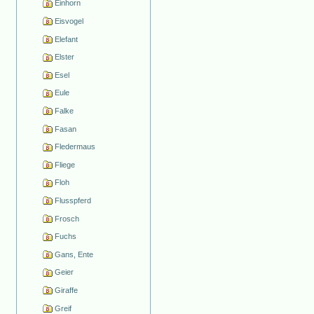
Einhorn
Eisvogel
Elefant
Elster
Esel
Eule
Falke
Fasan
Fledermaus
Fliege
Floh
Flusspferd
Frosch
Fuchs
Gans, Ente
Geier
Giraffe
Greif