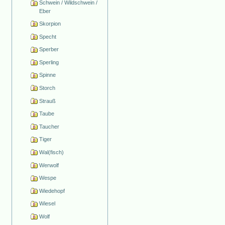
Schwein / Wildschwein /
Eber
Skorpion
Specht
Sperber
Sperling
Spinne
Storch
Strauß
Taube
Taucher
Tiger
Wal(fisch)
Werwolf
Wespe
Wiedehopf
Wiesel
Wolf