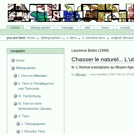
Skip
to
content.
|
Skip
Bibliographie-Portal
to
Sections
home
bibliographien
manage
wiki
news
events
navigation
Personal
tools
→
→
→
→
you are here:
home
bibliographien
v. tiere
2. einzelne tiere
original: literat
Laurence Bobis
(
1999
)
navigation
Chasser le naturel... L'u
Home
In: L'Animal exemplaire au Moyen Age,
Bibliographien
by
Bibuser
—
last modified
2007-08-24 15:2
I. Tiere im Mittelalter
II. Tiere in Tierallegorese
und Tierkunde
III. Tierdichtung
IV. Tiere in nicht-
tierbestimmter Literatur
V. Tiere
1. Tierkategorien
2. Einzelne Tiere