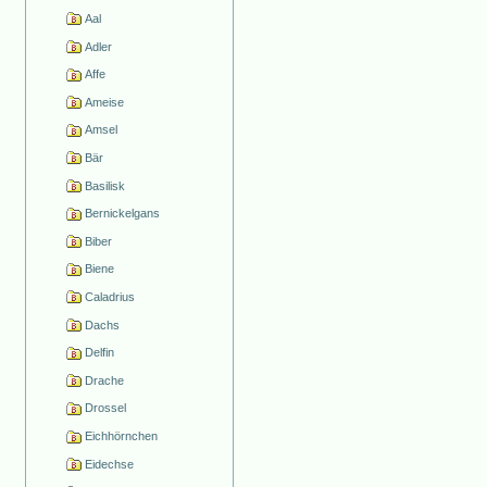
Aal
Adler
Affe
Ameise
Amsel
Bär
Basilisk
Bernickelgans
Biber
Biene
Caladrius
Dachs
Delfin
Drache
Drossel
Eichhörnchen
Eidechse