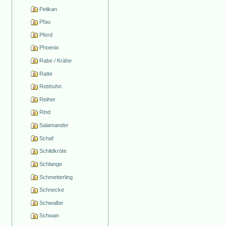
Pelikan
Pfau
Pferd
Phoenix
Rabe / Krähe
Ratte
Rebhuhn
Reiher
Rind
Salamander
Schaf
Schildkröte
Schlange
Schmetterling
Schnecke
Schwalbe
Schwan