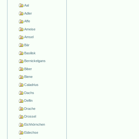
Aal
Adler
Affe
Ameise
Amsel
Bär
Basilisk
Bernickelgans
Biber
Biene
Caladrius
Dachs
Delfin
Drache
Drossel
Eichhörnchen
Eidechse