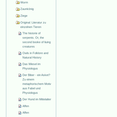
Wurm
Zaunkönig
Ziege
Original: Literatur zu
einzelnen Tieren
The historie of
serpents. Or, the
second booke of liuing
creatures
Owls in Folklore and
Natural History
Das Wiesel im
Physiologus
Der Biber - ein Asket?
Zu einem
metaphorischem Motiv
aus Fabel und
Physiologus
Der Hund im Mittelalter
Affen
Affen