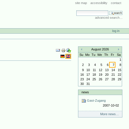
site map
accessibility
contact
search site
advanced search…
log in
Document
August 2026
Actions
«
»
Su
Mo
Tu
We
Th
Fr
Sa
1
2
3
4
5
6
7
8
9
10
11
12
13
14
15
16
17
18
19
20
21
22
23
24
25
26
27
28
29
30
31
news
Gast-Zugang
2007-10-02
More news…