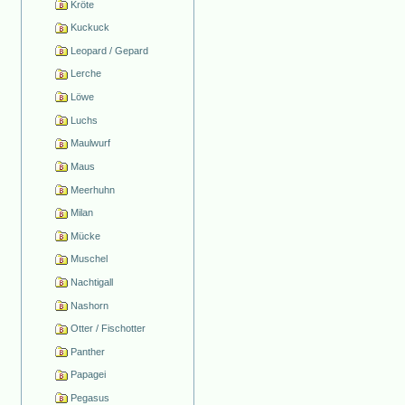
Kröte
Kuckuck
Leopard / Gepard
Lerche
Löwe
Luchs
Maulwurf
Maus
Meerhuhn
Milan
Mücke
Muschel
Nachtigall
Nashorn
Otter / Fischotter
Panther
Papagei
Pegasus