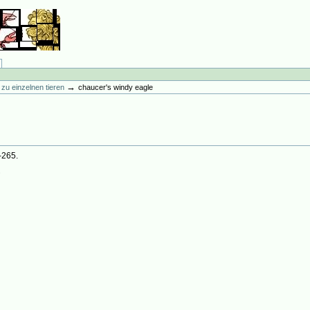
→
ur zu einzelnen tieren
chaucer's windy eagle
-265.
8