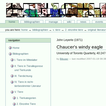
Skip
to
content.
|
Skip
Bibliographie-Portal
to
Sections
home
bibliographien
manage
wiki
news
events
navigation
Personal
tools
→
→
→
→
you are here:
home
bibliographien
v. tiere
2. einzelne tiere
original: literat
John Leyerle
(
1971
)
navigation
Chaucer's windy eagle
Home
University of Toronto Quarterly, 40:247
Bibliographien
by
Bibuser
—
last modified
2007-01-19 08:3
I. Tiere im Mittelalter
II. Tiere in Tierallegorese
und Tierkunde
III. Tierdichtung
IV. Tiere in nicht-
tierbestimmter Literatur
V. Tiere
1. Tierkategorien
2. Einzelne Tiere