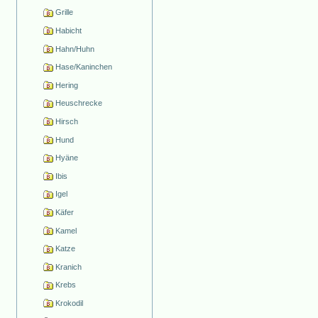
Grille
Habicht
Hahn/Huhn
Hase/Kaninchen
Hering
Heuschrecke
Hirsch
Hund
Hyäne
Ibis
Igel
Käfer
Kamel
Katze
Kranich
Krebs
Krokodil