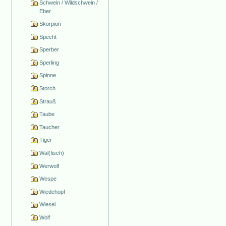
Schwein / Wildschwein /
Eber
Skorpion
Specht
Sperber
Sperling
Spinne
Storch
Strauß
Taube
Taucher
Tiger
Wal(fisch)
Werwolf
Wespe
Wiedehopf
Wiesel
Wolf