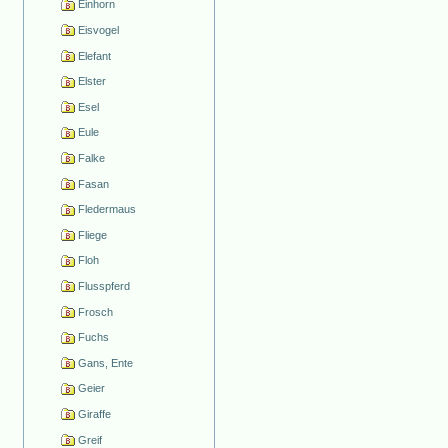
Einhorn
Eisvogel
Elefant
Elster
Esel
Eule
Falke
Fasan
Fledermaus
Fliege
Floh
Flusspferd
Frosch
Fuchs
Gans, Ente
Geier
Giraffe
Greif