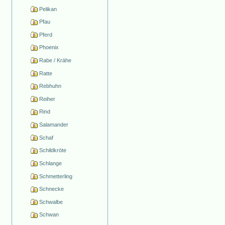
Pelikan
Pfau
Pferd
Phoenix
Rabe / Krähe
Ratte
Rebhuhn
Reiher
Rind
Salamander
Schaf
Schildkröte
Schlange
Schmetterling
Schnecke
Schwalbe
Schwan