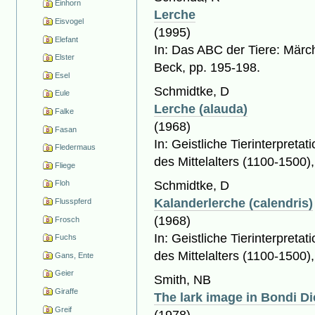
Einhorn
Lerche
Eisvogel
(1995)
Elefant
In: Das ABC der Tiere: Mär
Elster
Beck, pp. 195-198.
Esel
Schmidtke, D
Eule
Lerche (alauda)
Falke
(1968)
Fasan
In: Geistliche Tierinterpreta
Fledermaus
des Mittelalters (1100-1500), B
Fliege
Schmidtke, D
Floh
Kalanderlerche (calendris)
Flusspferd
(1968)
Frosch
In: Geistliche Tierinterpreta
Fuchs
des Mittelalters (1100-1500), B
Gans, Ente
Geier
Smith, NB
Giraffe
The lark image in Bondi Di
Greif
(1978)