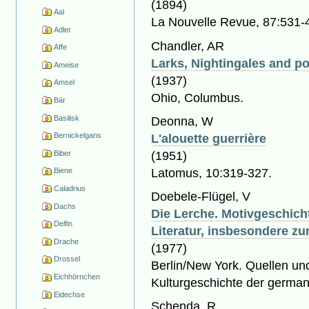
(1894)
Aal
La Nouvelle Revue, 87:531-
Adler
Chandler, AR
Affe
Larks, Nightingales and p
Ameise
(1937)
Amsel
Ohio, Columbus.
Bär
Basilisk
Deonna, W
L'alouette guerrière
Bernickelgans
(1951)
Biber
Latomus, 10:319-327.
Biene
Caladrius
Doebele-Flügel, V
Dachs
Die Lerche. Motivgeschich
Delfin
Literatur, insbesondere zu
Drache
(1977)
Drossel
Berlin/New York. Quellen u
Eichhörnchen
Kulturgeschichte der german
Eidechse
Schenda, R