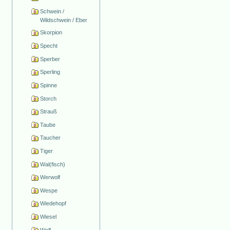
Schwein /
Wildschwein / Eber
Skorpion
Specht
Sperber
Sperling
Spinne
Storch
Strauß
Taube
Taucher
Tiger
Wal(fisch)
Werwolf
Wespe
Wiedehopf
Wiesel
Wolf