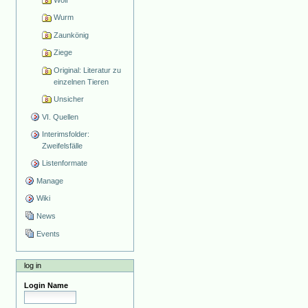
Wurm
Zaunkönig
Ziege
Original: Literatur zu
einzelnen Tieren
Unsicher
VI. Quellen
Interimsfolder:
Zweifelsfälle
Listenformate
Manage
Wiki
News
Events
log in
Login Name