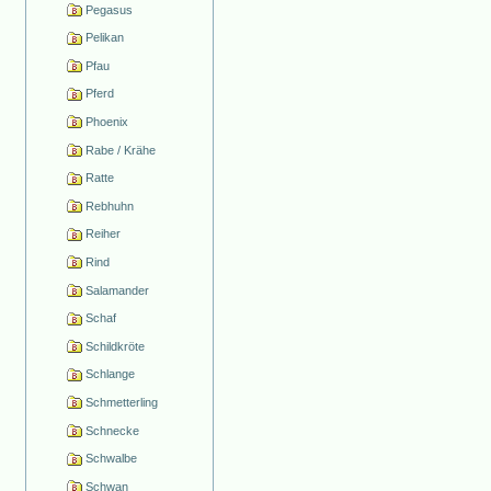
Pegasus
Pelikan
Pfau
Pferd
Phoenix
Rabe / Krähe
Ratte
Rebhuhn
Reiher
Rind
Salamander
Schaf
Schildkröte
Schlange
Schmetterling
Schnecke
Schwalbe
Schwan