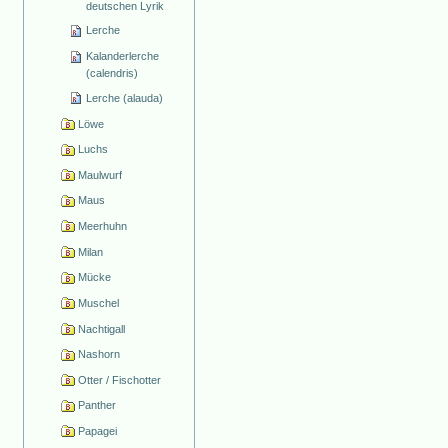
deutschen Lyrik
Lerche
Kalanderlerche
(calendris)
Lerche (alauda)
Löwe
Luchs
Maulwurf
Maus
Meerhuhn
Milan
Mücke
Muschel
Nachtigall
Nashorn
Otter / Fischotter
Panther
Papagei