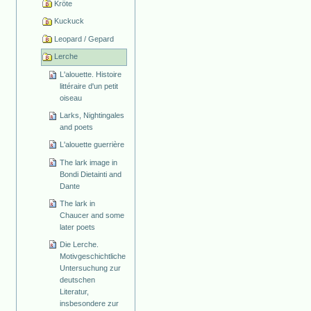
Kröte
Kuckuck
Leopard / Gepard
Lerche
L'alouette. Histoire
littéraire d'un petit
oiseau
Larks, Nightingales
and poets
L'alouette guerrière
The lark image in
Bondi Dietainti and
Dante
The lark in
Chaucer and some
later poets
Die Lerche.
Motivgeschichtliche
Untersuchung zur
deutschen
Literatur,
insbesondere zur