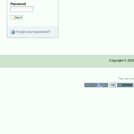
Password
Forgot your password?
Copyright ©
202
This site co
Section 508
WCAG