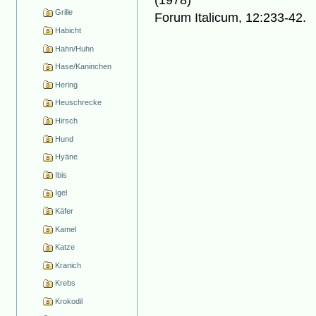
Grille
Forum Italicum, 12:233-42.
Habicht
Hahn/Huhn
Hase/Kaninchen
Hering
Heuschrecke
Hirsch
Hund
Hyäne
Ibis
Igel
Käfer
Kamel
Katze
Kranich
Krebs
Krokodil