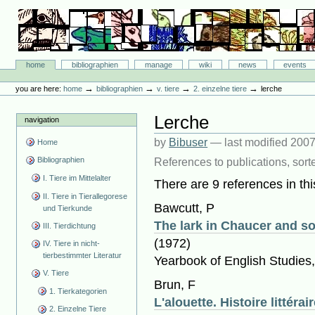
Skip
to
content.
|
Skip
Bibliographie-Portal
to
Sections
home
bibliographien
manage
wiki
news
events
navigation
Personal
tools
→
→
→
→
you are here:
home
bibliographien
v. tiere
2. einzelne tiere
lerche
Lerche
navigation
by
Bibuser
—
last modified
2007
Home
Bibliographien
References to publications, sort
I. Tiere im Mittelalter
There are 9 references in thi
II. Tiere in Tierallegorese
Bawcutt, P
und Tierkunde
The lark in Chaucer and so
III. Tierdichtung
(1972)
IV. Tiere in nicht-
tierbestimmter Literatur
Yearbook of English Studies,
V. Tiere
Brun, F
1. Tierkategorien
L'alouette. Histoire littérai
2. Einzelne Tiere