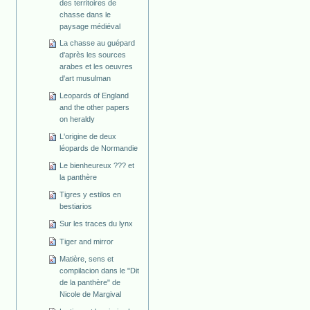
des territoires de
chasse dans le
paysage médiéval
La chasse au guépard
d'après les sources
arabes et les oeuvres
d'art musulman
Leopards of England
and the other papers
on heraldy
L'origine de deux
léopards de Normandie
Le bienheureux ??? et
la panthère
Tigres y estilos en
bestiarios
Sur les traces du lynx
Tiger and mirror
Matière, sens et
compilacion dans le "Dit
de la panthère" de
Nicole de Margival