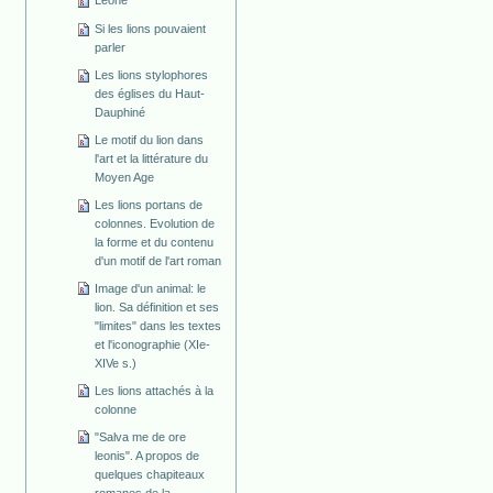
Leone
Si les lions pouvaient
parler
Les lions stylophores
des églises du Haut-
Dauphiné
Le motif du lion dans
l'art et la littérature du
Moyen Age
Les lions portans de
colonnes. Evolution de
la forme et du contenu
d'un motif de l'art roman
Image d'un animal: le
lion. Sa définition et ses
"limites" dans les textes
et l'iconographie (XIe-
XIVe s.)
Les lions attachés à la
colonne
"Salva me de ore
leonis". A propos de
quelques chapiteaux
romanes de la