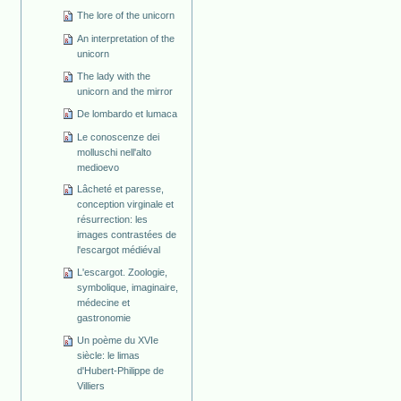
The lore of the unicorn
An interpretation of the
unicorn
The lady with the
unicorn and the mirror
De lombardo et lumaca
Le conoscenze dei
molluschi nell'alto
medioevo
Lâcheté et paresse,
conception virginale et
résurrection: les
images contrastées de
l'escargot médiéval
L'escargot. Zoologie,
symbolique, imaginaire,
médecine et
gastronomie
Un poème du XVIe
siècle: le limas
d'Hubert-Philippe de
Villiers