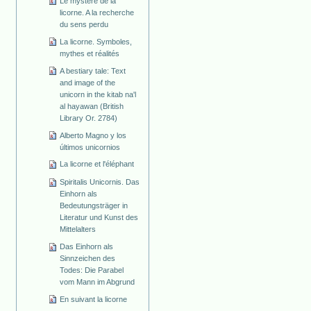
Le mystère de la
licorne. A la recherche
du sens perdu
La licorne. Symboles,
mythes et réalités
A bestiary tale: Text
and image of the
unicorn in the kitab na'l
al hayawan (British
Library Or. 2784)
Alberto Magno y los
últimos unicornios
La licorne et l'éléphant
Spiritalis Unicornis. Das
Einhorn als
Bedeutungsträger in
Literatur und Kunst des
Mittelalters
Das Einhorn als
Sinnzeichen des
Todes: Die Parabel
vom Mann im Abgrund
En suivant la licorne