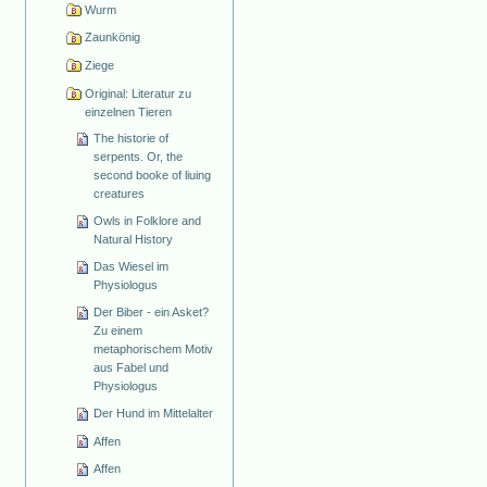
Wurm
Zaunkönig
Ziege
Original: Literatur zu
einzelnen Tieren
The historie of
serpents. Or, the
second booke of liuing
creatures
Owls in Folklore and
Natural History
Das Wiesel im
Physiologus
Der Biber - ein Asket?
Zu einem
metaphorischem Motiv
aus Fabel und
Physiologus
Der Hund im Mittelalter
Affen
Affen