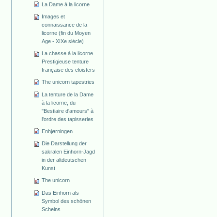
La Dame à la licorne
Images et
connaissance de la
licorne (fin du Moyen
Age - XIXe siècle)
La chasse à la licorne.
Prestigieuse tenture
française des cloisters
The unicorn tapestries
La tenture de la Dame
à la licorne, du
"Bestiaire d'amours" à
l'ordre des tapisseries
Enhjørningen
Die Darstellung der
sakralen Einhorn-Jagd
in der altdeutschen
Kunst
The unicorn
Das Einhorn als
Symbol des schönen
Scheins