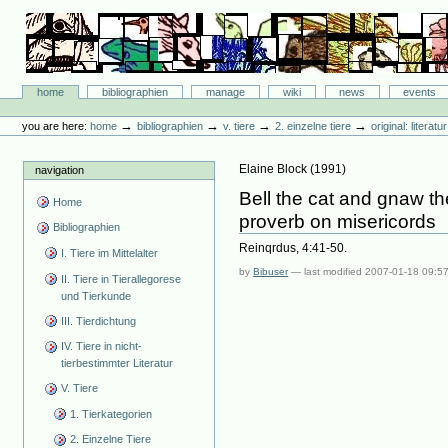
Skip
to
content.
|
Skip
Bibliographie-Portal
to
Sections
home
bibliographien
manage
wiki
news
events
navigation
Personal
tools
→
→
→
→
you are here:
home
bibliographien
v. tiere
2. einzelne tiere
original: literat
Elaine Block
(
1991
)
navigation
Bell the cat and gnaw t
Home
proverb on misericords
Bibliographien
Reinqrdus, 4:41-50.
I. Tiere im Mittelalter
by
Bibuser
—
last modified
2007-01-18 09:5
II. Tiere in Tierallegorese
und Tierkunde
III. Tierdichtung
IV. Tiere in nicht-
tierbestimmter Literatur
V. Tiere
1. Tierkategorien
2. Einzelne Tiere