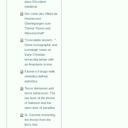
dans l'Occident
médiéval
Der Löwe des Villard de
Honnecourt:
Überlegungen zum
Thema "Kunst und
Wissenschaft"
"Conculabis leonem...".
Some iconographic and
iconologic notes on
Early-Christian
terracotta-lamps with
an Anastasis-scene
Il leone e il drago nelle
simbolica dell'età
patristica
Terror demonum and
terror inimicorum: The
two lions of the throne
of Salomon and the
open door of paradise
St. Gerome extracting
the throne from the
lion's foot