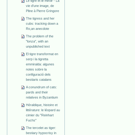
Le tigre et le miroir - La
vie d'une image, de
Pline à Pierre Gringore
The tigress and her
cubs: tracking down a
Ro,an anecdote
The problem of the
"lonza", with an
unpublished text
El tigre transformat en
serp i la tigretta
emmiralda: algunes
notes sobre la
configuració dels
bestiaris catalans
A conundrum of cats:
pards and their
relatives in Byzantium
Héraldique, histoire et
littérature: le léopard au
cimier du "Reinhart
Fuchs"
The tercelet as tiger:
bestiary hypocrisy in