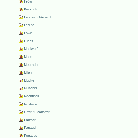
Kröte
Kuckuck
Leopard / Gepard
Lerche
Löwe
Luchs
Maulwurf
Maus
Meerhuhn
Milan
Mücke
Muschel
Nachtigall
Nashorn
Otter / Fischotter
Panther
Papagei
Pegasus