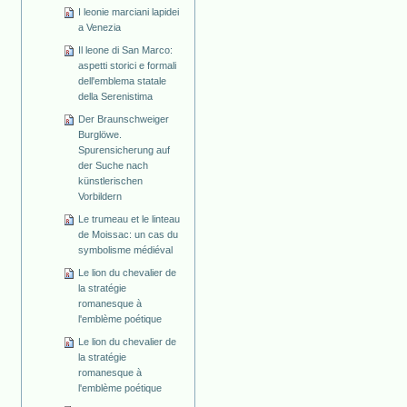
I leonie marciani lapidei
a Venezia
Il leone di San Marco:
aspetti storici e formali
dell'emblema statale
della Serenistima
Der Braunschweiger
Burglöwe.
Spurensicherung auf
der Suche nach
künstlerischen
Vorbildern
Le trumeau et le linteau
de Moissac: un cas du
symbolisme médiéval
Le lion du chevalier de
la stratégie
romanesque à
l'emblème poétique
Le lion du chevalier de
la stratégie
romanesque à
l'emblème poétique