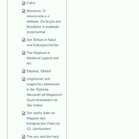
Falco
Monstros: O
rinoceronte e o
elefante. Da ficção dos
Bestiários à realidade
testemunhal
Der Elefant in Natur
und Kulturgeschichte
The Elephant in
Medieval Legend and
Art
Elephas, Elefant
Ungeheuer und
magische Lebewesen
in der 'Epistula
Alexandri ad Magistrum
Suum Aristotelem de
Situ Indiae'
Der weiße Adler im
Wappen des
Königreiches Polen im
13. Jahrhundert
The ass and the harp