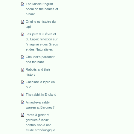
The Middle English
poem on the names of
a hare
Origine et histoire du
lapin
Les jeux du Lièvre et
du Lapin: réflexion sur
l'imaginaire des Grecs
et des Naturalistes
Chaucer's pardoner
and the hare
Rabbits and their
history
Cacciare la lepre col
bue
The rabbit in England
A medieval rabbit
warren at Bardney?
Pares à gibier et
garnues à lapin:
contribution à une
étude archéologique