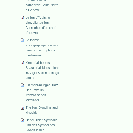
cathédrale Saint-Pierre
à Genève
Le lion d'Yvain, le
chevalier au lion.
Approches d'un chef-
d'oeuvre
Le thème
iconographique du lion
dans les inscriptions
médiévales
King of all beasts.
Beast of all kings. Lions
in Anglo-Saxon coinage
and art
Ein mehrdeutiges Tier:
Der Löwe im
französischen
Mittelalter
The lion. Bloodline and
kingship
Ueber Thier-Symbolik
und das Symbol des
Löwen in der