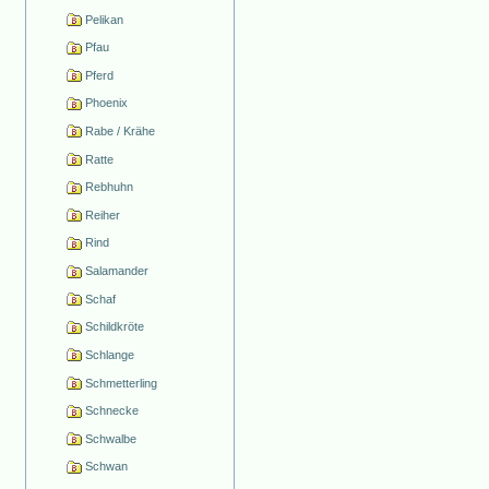
Pelikan
Pfau
Pferd
Phoenix
Rabe / Krähe
Ratte
Rebhuhn
Reiher
Rind
Salamander
Schaf
Schildkröte
Schlange
Schmetterling
Schnecke
Schwalbe
Schwan