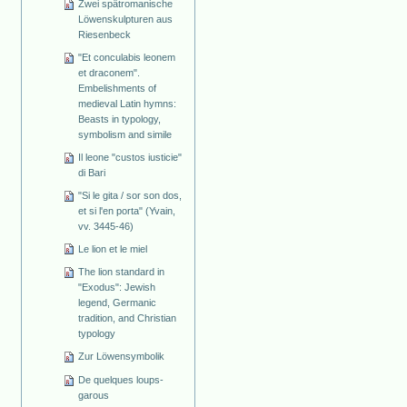
Zwei spätromanische
Löwenskulpturen aus
Riesenbeck
"Et conculabis leonem
et draconem".
Embelishments of
medieval Latin hymns:
Beasts in typology,
symbolism and simile
Il leone "custos iusticie"
di Bari
"Si le gita / sor son dos,
et si l'en porta" (Yvain,
vv. 3445-46)
Le lion et le miel
The lion standard in
"Exodus": Jewish
legend, Germanic
tradition, and Christian
typology
Zur Löwensymbolik
De quelques loups-
garous