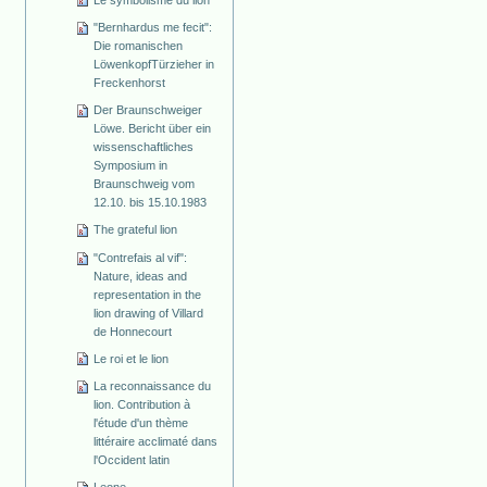
"Bernhardus me fecit":
Die romanischen
Löwenkopf­Türzieher in
Freckenhorst
Der Braunschweiger
Löwe. Bericht über ein
wissenschaftliches
Symposium in
Braunschweig vom
12.10. bis 15.10.1983
The grateful lion
"Contrefais al vif":
Nature, ideas and
representation in the
lion drawing of Villard
de Honnecourt
Le roi et le lion
La reconnaissance du
lion. Contribution à
l'étude d'un thème
littéraire acclimaté dans
l'Occident latin