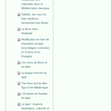
Léporidés dans la
Méditerrqnée classique
Rabbits: the case for
their medieval
introduction into Britain
Le lièvre dans
l'Antiquité
Modification de l'aire de
sépartition du lapin
(oryctolagus cuniculus)
en France et en
Espagne
Les noms du lièvre et
du lapin
La langue marche du
lapin
The Hare and its Alter
Ego in the Middle Ages
L'évolution de l'habitat
du lapin
Le lapin - Aspects
historiques, culturels et