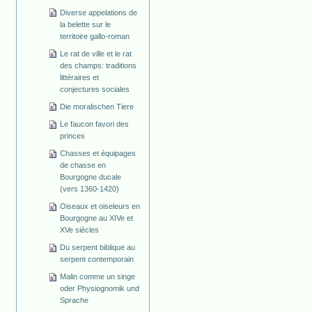
Diverse appelations de
la belette sur le
territoire gallo-roman
Le rat de ville et le rat
des champs: traditions
littéraires et
conjectures sociales
Die moralischen Tiere
Le faucon favori des
princes
Chasses et équipages
de chasse en
Bourgogne ducale
(vers 1360-1420)
Oiseaux et oiseleurs en
Bourgogne au XIVe et
XVe siècles
Du serpent biblique au
serpent contemporain
Malin comme un singe
oder Physiognomik und
Sprache