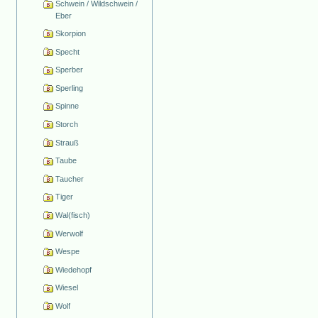
Schwein / Wildschwein /
Eber
Skorpion
Specht
Sperber
Sperling
Spinne
Storch
Strauß
Taube
Taucher
Tiger
Wal(fisch)
Werwolf
Wespe
Wiedehopf
Wiesel
Wolf