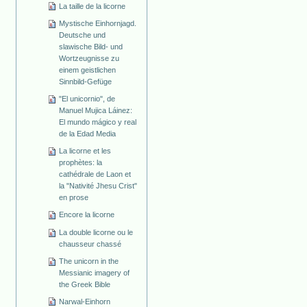
La taille de la licorne
Mystische Einhornjagd.
Deutsche und
slawische Bild- und
Wortzeugnisse zu
einem geistlichen
Sinnbild-Gefüge
"El unicornio", de
Manuel Mujica Láinez:
El mundo mágico y real
de la Edad Media
La licorne et les
prophètes: la
cathédrale de Laon et
la "Nativité Jhesu Crist"
en prose
Encore la licorne
La double licorne ou le
chausseur chassé
The unicorn in the
Messianic imagery of
the Greek Bible
Narwal-Einhorn