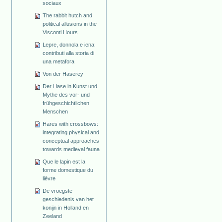
sociaux
The rabbit hutch and
political allusions in the
Visconti Hours
Lepre, donnola e iena:
contributi alla storia di
una metafora
Von der Haserey
Der Hase in Kunst und
Mythe des vor- und
frühgeschichtlichen
Menschen
Hares with crossbows:
integrating physical and
conceptual approaches
towards medieval fauna
Que le lapin est la
forme domestique du
lièvre
De vroegste
geschiedenis van het
konijn in Holland en
Zeeland