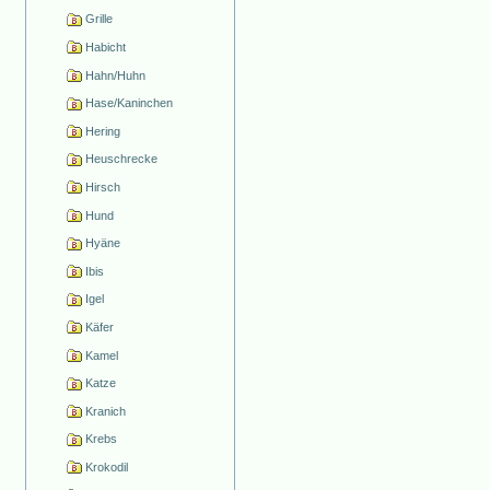
Grille
Habicht
Hahn/Huhn
Hase/Kaninchen
Hering
Heuschrecke
Hirsch
Hund
Hyäne
Ibis
Igel
Käfer
Kamel
Katze
Kranich
Krebs
Krokodil