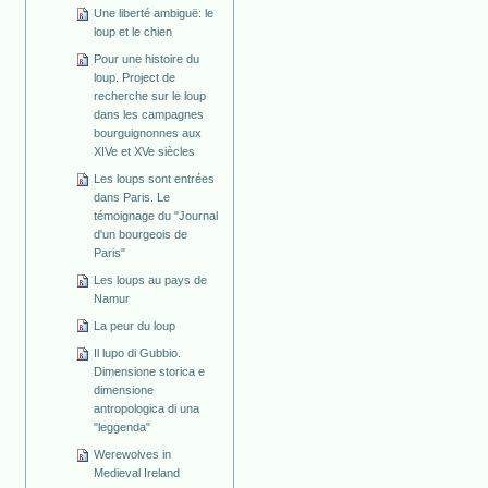
Une liberté ambiguë: le
loup et le chien
Pour une histoire du
loup. Project de
recherche sur le loup
dans les campagnes
bourguignonnes aux
XIVe et XVe siècles
Les loups sont entrées
dans Paris. Le
témoignage du "Journal
d'un bourgeois de
Paris"
Les loups au pays de
Namur
La peur du loup
Il lupo di Gubbio.
Dimensione storica e
dimensione
antropologica di una
"leggenda"
Werewolves in
Medieval Ireland