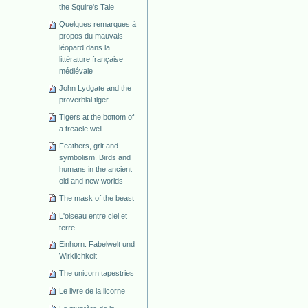
the Squire's Tale
Quelques remarques à
propos du mauvais
léopard dans la
littérature française
médiévale
John Lydgate and the
proverbial tiger
Tigers at the bottom of
a treacle well
Feathers, grit and
symbolism. Birds and
humans in the ancient
old and new worlds
The mask of the beast
L'oiseau entre ciel et
terre
Einhorn. Fabelwelt und
Wirklichkeit
The unicorn tapestries
Le livre de la licorne