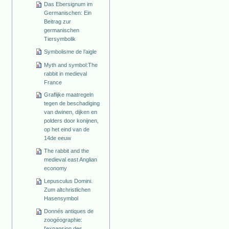
Das Ebersignum im
Germanischen: Ein
Beitrag zur
germanischen
Tiersymbolik
Symbolisme de l’aigle
Myth and symbol:The
rabbit in medieval
France
Graflijke maatregeln
tegen de beschadiging
van dwinen, dijken en
polders door konijnen,
op het eind van de
14de eeuw
The rabbit and the
medieval east Anglian
economy
Lepusculus Domini.
Zum altchristlichen
Hasensymbol
Donnés antiques de
zoogéographie:
l'expansion des