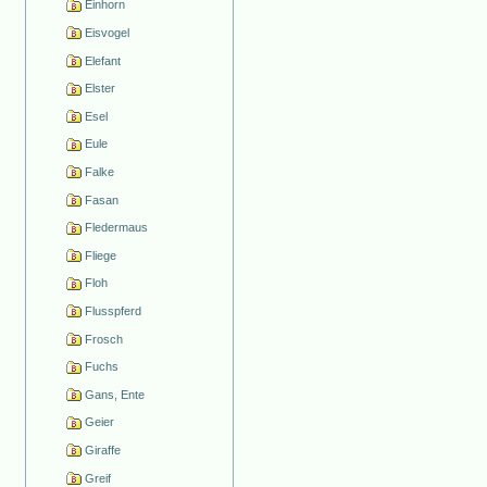
Einhorn
Eisvogel
Elefant
Elster
Esel
Eule
Falke
Fasan
Fledermaus
Fliege
Floh
Flusspferd
Frosch
Fuchs
Gans, Ente
Geier
Giraffe
Greif