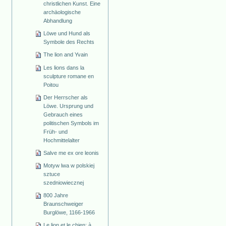
christlichen Kunst. Eine
archäologische
Abhandlung
Löwe und Hund als
Symbole des Rechts
The lion and Yvain
Les lions dans la
sculpture romane en
Poitou
Der Herrscher als
Löwe. Ursprung und
Gebrauch eines
politischen Symbols im
Früh- und
Hochmittelalter
Salve me ex ore leonis
Motyw lwa w polskiej
sztuce
szedniowiecznej
800 Jahre
Braunschweiger
Burglöwe, 1166-1966
Le lion et le chien: à