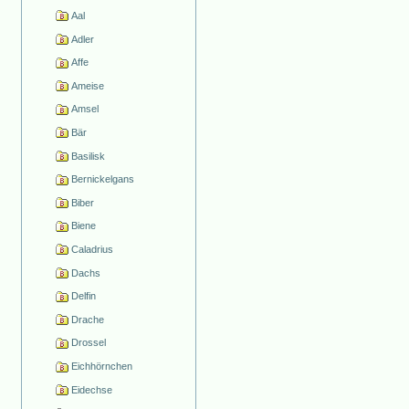
Aal
Adler
Affe
Ameise
Amsel
Bär
Basilisk
Bernickelgans
Biber
Biene
Caladrius
Dachs
Delfin
Drache
Drossel
Eichhörnchen
Eidechse