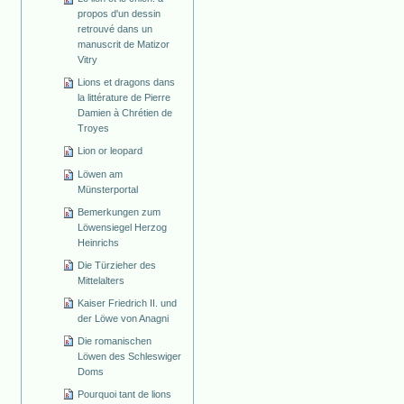
propos d'un dessin
retrouvé dans un
manuscrit de Matizor
Vitry
Lions et dragons dans
la littérature de Pierre
Damien à Chrétien de
Troyes
Lion or leopard
Löwen am
Münsterportal
Bemerkungen zum
Löwensiegel Herzog
Heinrichs
Die Türzieher des
Mittelalters
Kaiser Friedrich II. und
der Löwe von Anagni
Die romanischen
Löwen des Schleswiger
Doms
Pourquoi tant de lions