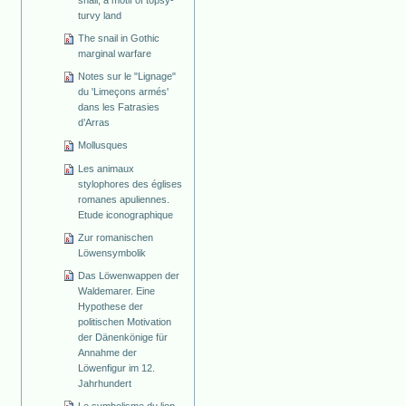
snail, a motif of topsy-
turvy land
The snail in Gothic
marginal warfare
Notes sur le "Lignage"
du 'Limeçons armés'
dans les Fatrasies
d’Arras
Mollusques
Les animaux
stylophores des églises
romanes apuliennes.
Etude iconographique
Zur romanischen
Löwensymbolik
Das Löwenwappen der
Waldemarer. Eine
Hypothese der
politischen Motivation
der Dänenkönige für
Annahme der
Löwenfigur im 12.
Jahrhundert
Le symbolisme du lion