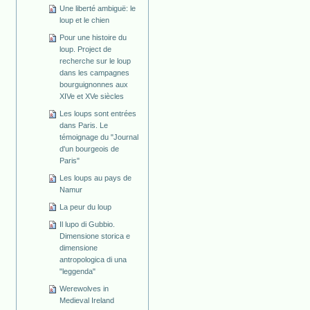
Une liberté ambiguë: le
loup et le chien
Pour une histoire du
loup. Project de
recherche sur le loup
dans les campagnes
bourguignonnes aux
XIVe et XVe siècles
Les loups sont entrées
dans Paris. Le
témoignage du "Journal
d'un bourgeois de
Paris"
Les loups au pays de
Namur
La peur du loup
Il lupo di Gubbio.
Dimensione storica e
dimensione
antropologica di una
"leggenda"
Werewolves in
Medieval Ireland