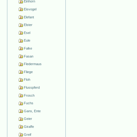
Einhorn
Eisvogel
Elefant
Elster
Esel
Eule
Falke
Fasan
Fledermaus
Fliege
Floh
Flusspferd
Frosch
Fuchs
Gans, Ente
Geier
Giraffe
Greif