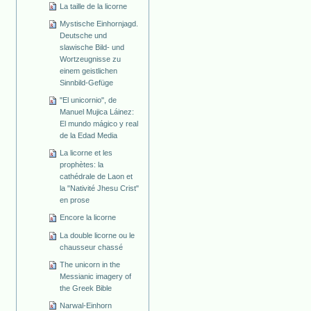
La taille de la licorne
Mystische Einhornjagd.
Deutsche und
slawische Bild- und
Wortzeugnisse zu
einem geistlichen
Sinnbild-Gefüge
"El unicornio", de
Manuel Mujica Láinez:
El mundo mágico y real
de la Edad Media
La licorne et les
prophètes: la
cathédrale de Laon et
la "Nativité Jhesu Crist"
en prose
Encore la licorne
La double licorne ou le
chausseur chassé
The unicorn in the
Messianic imagery of
the Greek Bible
Narwal-Einhorn