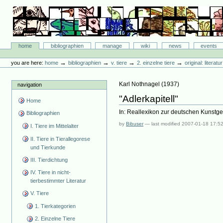
Skip
to
content.
|
Skip
Bibliographie-Portal
to
Sections
home
bibliographien
manage
wiki
news
events
navigation
Personal
tools
→
→
→
→
you are here:
home
bibliographien
v. tiere
2. einzelne tiere
original: literat
Karl Nothnagel
(
1937
)
navigation
"Adlerkapitell"
Home
In: Reallexikon zur deutschen Kunstgesc
Bibliographien
by
Bibuser
—
last modified
2007-01-18 17:5
I. Tiere im Mittelalter
II. Tiere in Tierallegorese
und Tierkunde
III. Tierdichtung
IV. Tiere in nicht-
tierbestimmter Literatur
V. Tiere
1. Tierkategorien
2. Einzelne Tiere