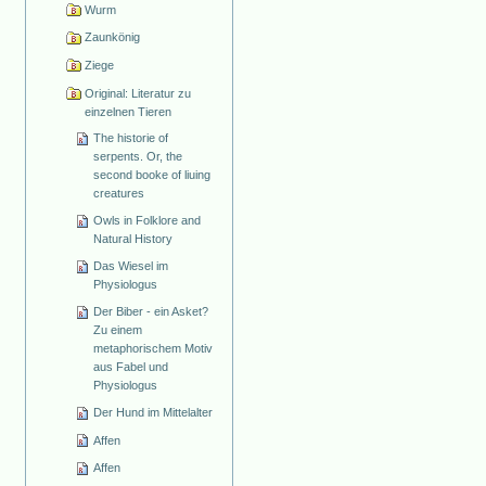
Wurm
Zaunkönig
Ziege
Original: Literatur zu
einzelnen Tieren
The historie of
serpents. Or, the
second booke of liuing
creatures
Owls in Folklore and
Natural History
Das Wiesel im
Physiologus
Der Biber - ein Asket?
Zu einem
metaphorischem Motiv
aus Fabel und
Physiologus
Der Hund im Mittelalter
Affen
Affen