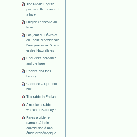
The Middle English
poem on the names of
a hare
Origine et histoire du
lapin
Les jeux du Lièvre et
du Lapin: réflexion sur
l'imaginaire des Grecs
et des Naturalistes
Chaucer's pardoner
and the hare
Rabbits and their
history
Cacciare la lepre col
bue
The rabbit in England
A medieval rabbit
warren at Bardney?
Pares à gibier et
garnues à lapin:
contribution à une
étude archéologique