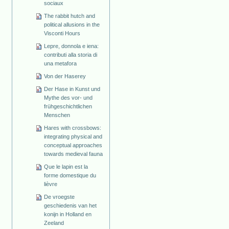
sociaux
The rabbit hutch and
political allusions in the
Visconti Hours
Lepre, donnola e iena:
contributi alla storia di
una metafora
Von der Haserey
Der Hase in Kunst und
Mythe des vor- und
frühgeschichtlichen
Menschen
Hares with crossbows:
integrating physical and
conceptual approaches
towards medieval fauna
Que le lapin est la
forme domestique du
lièvre
De vroegste
geschiedenis van het
konijn in Holland en
Zeeland