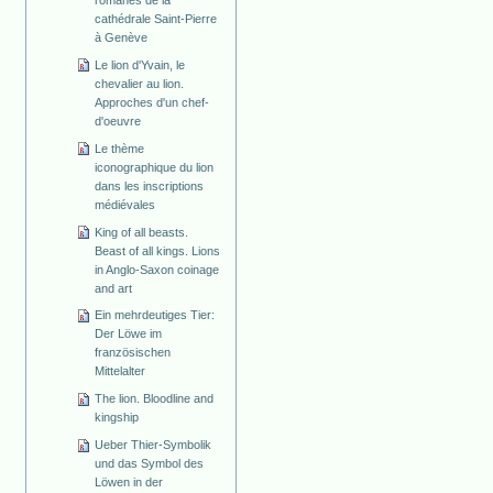
cathédrale Saint-Pierre
à Genève
Le lion d'Yvain, le
chevalier au lion.
Approches d'un chef-
d'oeuvre
Le thème
iconographique du lion
dans les inscriptions
médiévales
King of all beasts.
Beast of all kings. Lions
in Anglo-Saxon coinage
and art
Ein mehrdeutiges Tier:
Der Löwe im
französischen
Mittelalter
The lion. Bloodline and
kingship
Ueber Thier-Symbolik
und das Symbol des
Löwen in der