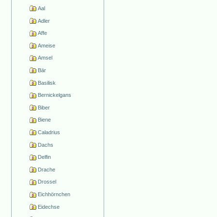
Aal
Adler
Affe
Ameise
Amsel
Bär
Basilisk
Bernickelgans
Biber
Biene
Caladrius
Dachs
Delfin
Drache
Drossel
Eichhörnchen
Eidechse