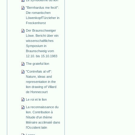
"Bernhardus me fecit":
Die romanischen
Löwenkopf­Türzieher in
Freckenhorst
Der Braunschweiger
Löwe. Bericht über ein
wissenschaftliches
Symposium in
Braunschweig vom
12.10. bis 15.10.1983
The grateful lion
"Contrefais al vif":
Nature, ideas and
representation in the
lion drawing of Villard
de Honnecourt
Le roi et le lion
La reconnaissance du
lion. Contribution à
l'étude d'un thème
littéraire acclimaté dans
l'Occident latin