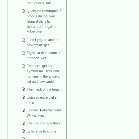
the Squire's Tale
Quelques remarques à
propos du mauvais
léopard dans la
littérature française
médiévale
John Lydgate and the
proverbial tiger
Tigers at the bottom of
a treacle well
Feathers, grit and
symbolism. Birds and
humans in the ancient
old and new worlds
The mask of the beast
L'oiseau entre ciel et
terre
Einhorn. Fabelwelt und
Wirklichkeit
The unicorn tapestries
Le livre de la licorne