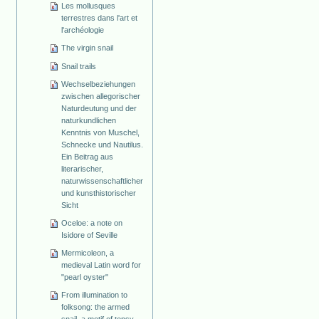
Les mollusques
terrestres dans l'art et
l'archéologie
The virgin snail
Snail trails
Wechselbeziehungen
zwischen allegorischer
Naturdeutung und der
naturkundlichen
Kenntnis von Muschel,
Schnecke und Nautilus.
Ein Beitrag aus
literarischer,
naturwissenschaftlicher
und kunsthistorischer
Sicht
Oceloe: a note on
Isidore of Seville
Mermicoleon, a
medieval Latin word for
"pearl oyster"
From illumination to
folksong: the armed