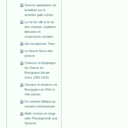
Diverse appelations de
la belette sur le
territoire gallo-roman
Le rat de ville et le rat
des champs: traditions
littéraires et
conjectures sociales
Die moralischen Tiere
Le faucon favori des
princes
Chasses et équipages
de chasse en
Bourgogne ducale
(vers 1360-1420)
Oiseaux et oiseleurs en
Bourgogne au XIVe et
XVe siècles
Du serpent biblique au
serpent contemporain
Malin comme un singe
oder Physiognomik und
Sprache