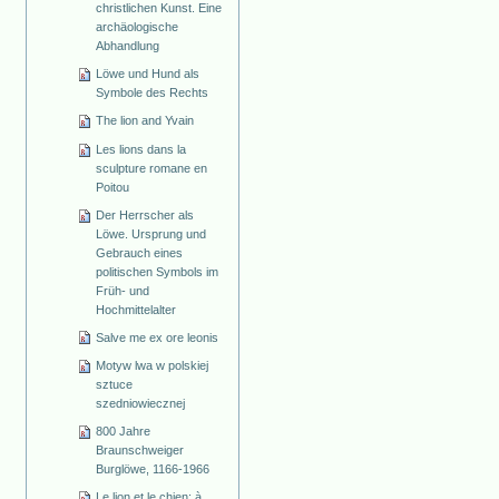
christlichen Kunst. Eine
archäologische
Abhandlung
Löwe und Hund als
Symbole des Rechts
The lion and Yvain
Les lions dans la
sculpture romane en
Poitou
Der Herrscher als
Löwe. Ursprung und
Gebrauch eines
politischen Symbols im
Früh- und
Hochmittelalter
Salve me ex ore leonis
Motyw lwa w polskiej
sztuce
szedniowiecznej
800 Jahre
Braunschweiger
Burglöwe, 1166-1966
Le lion et le chien: à