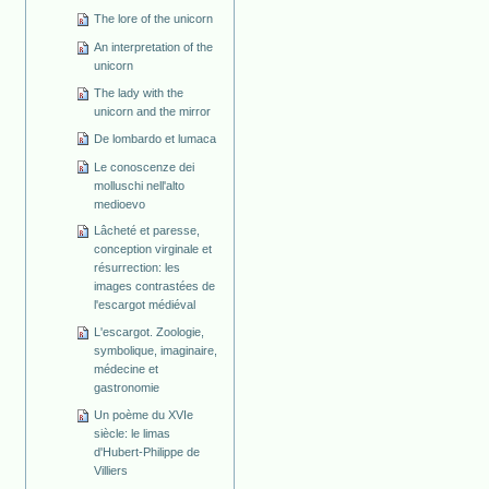
The lore of the unicorn
An interpretation of the
unicorn
The lady with the
unicorn and the mirror
De lombardo et lumaca
Le conoscenze dei
molluschi nell'alto
medioevo
Lâcheté et paresse,
conception virginale et
résurrection: les
images contrastées de
l'escargot médiéval
L'escargot. Zoologie,
symbolique, imaginaire,
médecine et
gastronomie
Un poème du XVIe
siècle: le limas
d'Hubert-Philippe de
Villiers