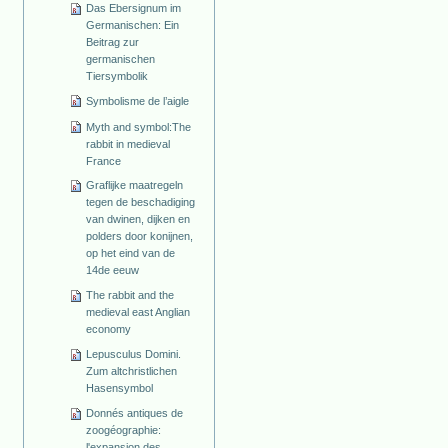
Das Ebersignum im
Germanischen: Ein
Beitrag zur
germanischen
Tiersymbolik
Symbolisme de l’aigle
Myth and symbol:The
rabbit in medieval
France
Graflijke maatregeln
tegen de beschadiging
van dwinen, dijken en
polders door konijnen,
op het eind van de
14de eeuw
The rabbit and the
medieval east Anglian
economy
Lepusculus Domini.
Zum altchristlichen
Hasensymbol
Donnés antiques de
zoogéographie:
l'expansion des