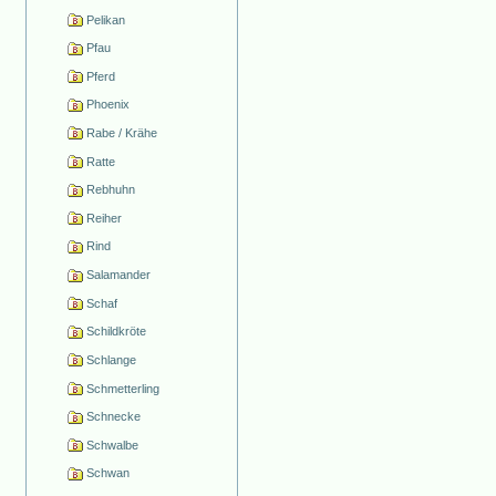
Pelikan
Pfau
Pferd
Phoenix
Rabe / Krähe
Ratte
Rebhuhn
Reiher
Rind
Salamander
Schaf
Schildkröte
Schlange
Schmetterling
Schnecke
Schwalbe
Schwan