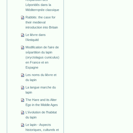
Léporidés dans la
Méditerrqnée classique
Rabbits: the case for
their medieval
introduction into Britain
Le lièvre dans
l'Antiquité
Modification de l'aire de
sépartition du lapin
(oryctolagus cuniculus)
en France et en
Espagne
Les noms du lièvre et
du lapin
La langue marche du
lapin
The Hare and its Alter
Ego in the Middle Ages
L'évolution de l'habitat
du lapin
Le lapin - Aspects
historiques, culturels et