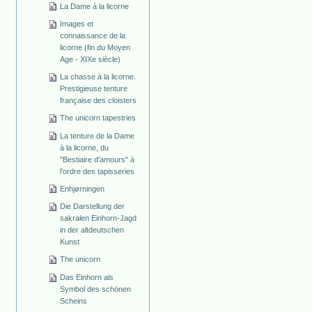
La Dame à la licorne
Images et
connaissance de la
licorne (fin du Moyen
Age - XIXe siècle)
La chasse à la licorne.
Prestigieuse tenture
française des cloisters
The unicorn tapestries
La tenture de la Dame
à la licorne, du
"Bestiaire d'amours" à
l'ordre des tapisseries
Enhjørningen
Die Darstellung der
sakralen Einhorn-Jagd
in der altdeutschen
Kunst
The unicorn
Das Einhorn als
Symbol des schönen
Scheins