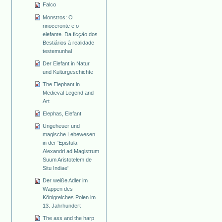
Falco
Monstros: O
rinoceronte e o
elefante. Da ficção dos
Bestiários à realidade
testemunhal
Der Elefant in Natur
und Kulturgeschichte
The Elephant in
Medieval Legend and
Art
Elephas, Elefant
Ungeheuer und
magische Lebewesen
in der 'Epistula
Alexandri ad Magistrum
Suum Aristotelem de
Situ Indiae'
Der weiße Adler im
Wappen des
Königreiches Polen im
13. Jahrhundert
The ass and the harp