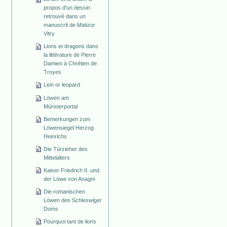
propos d'un dessin
retrouvé dans un
manuscrit de Matizor
Vitry
Lions et dragons dans
la littérature de Pierre
Damien à Chrétien de
Troyes
Lion or leopard
Löwen am
Münsterportal
Bemerkungen zum
Löwensiegel Herzog
Heinrichs
Die Türzieher des
Mittelalters
Kaiser Friedrich II. und
der Löwe von Anagni
Die romanischen
Löwen des Schleswiger
Doms
Pourquoi tant de lions