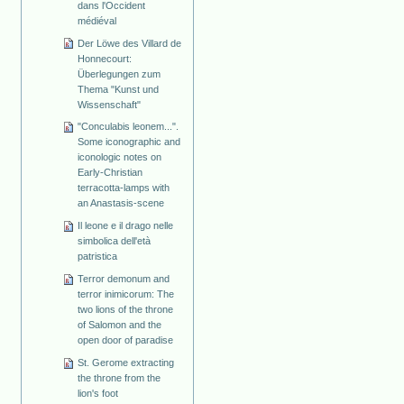
dans l'Occident
médiéval
Der Löwe des Villard de
Honnecourt:
Überlegungen zum
Thema "Kunst und
Wissenschaft"
"Conculabis leonem...".
Some iconographic and
iconologic notes on
Early-Christian
terracotta-lamps with
an Anastasis-scene
Il leone e il drago nelle
simbolica dell'età
patristica
Terror demonum and
terror inimicorum: The
two lions of the throne
of Salomon and the
open door of paradise
St. Gerome extracting
the throne from the
lion's foot