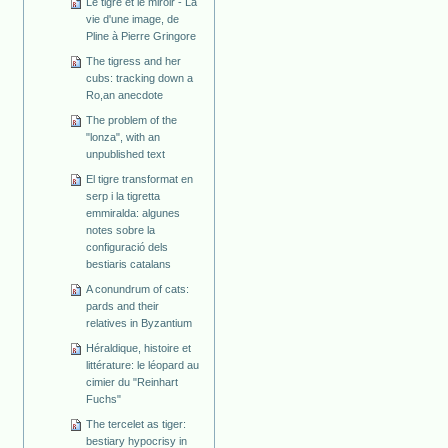
Le tigre et le miroir - La
vie d'une image, de
Pline à Pierre Gringore
The tigress and her
cubs: tracking down a
Ro,an anecdote
The problem of the
"lonza", with an
unpublished text
El tigre transformat en
serp i la tigretta
emmiralda: algunes
notes sobre la
configuració dels
bestiaris catalans
A conundrum of cats:
pards and their
relatives in Byzantium
Héraldique, histoire et
littérature: le léopard au
cimier du "Reinhart
Fuchs"
The tercelet as tiger:
bestiary hypocrisy in