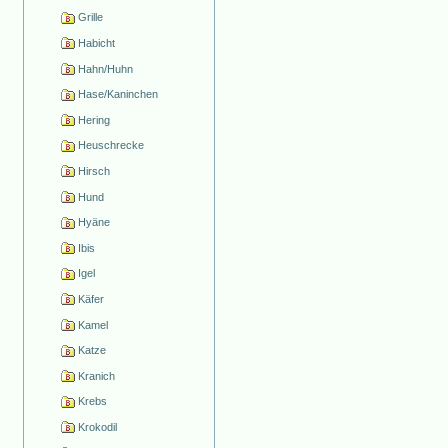
Grille
Habicht
Hahn/Huhn
Hase/Kaninchen
Hering
Heuschrecke
Hirsch
Hund
Hyäne
Ibis
Igel
Käfer
Kamel
Katze
Kranich
Krebs
Krokodil