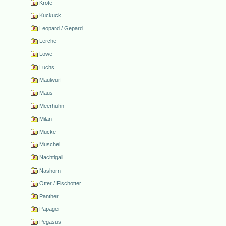
Kröte
Kuckuck
Leopard / Gepard
Lerche
Löwe
Luchs
Maulwurf
Maus
Meerhuhn
Milan
Mücke
Muschel
Nachtigall
Nashorn
Otter / Fischotter
Panther
Papagei
Pegasus