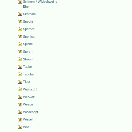
Schwein / Wildschwein /
Eber
Skorpion
Specht
Sperber
Sperling
Spinne
Storch
Strauß
Taube
Taucher
Tiger
Wal(fisch)
Werwolf
Wespe
Wiedehopf
Wiesel
Wolf