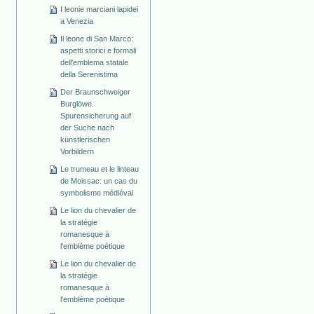
I leonie marciani lapidei
a Venezia
Il leone di San Marco:
aspetti storici e formali
dell'emblema statale
della Serenistima
Der Braunschweiger
Burglöwe.
Spurensicherung auf
der Suche nach
künstlerischen
Vorbildern
Le trumeau et le linteau
de Moissac: un cas du
symbolisme médiéval
Le lion du chevalier de
la stratégie
romanesque à
l'emblème poétique
Le lion du chevalier de
la stratégie
romanesque à
l'emblème poétique