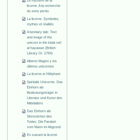
Le mystère de la
licorne. A la recherche
du sens perdu
La licorne. Symboles,
mythes et réalités
A bestiary tale: Text
and image of the
unicorn in the kitab na'l
al hayawan (British
Library Or. 2784)
Alberto Magno y los
últimos unicornios
La licorne et l'éléphant
Spiritalis Unicornis. Das
Einhorn als
Bedeutungsträger in
Literatur und Kunst des
Mittelalters
Das Einhorn als
Sinnzeichen des
Todes: Die Parabel
vom Mann im Abgrund
En suivant la licorne