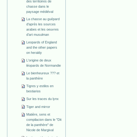
des territoires de
chasse dans le
paysage médiéval
La chasse au guépard
d'après les sources
arabes et les oeuvres
d'art musulman
Leopards of England
and the other papers
on heraldy
L'origine de deux
léopards de Normandie
Le bienheureux ??? et
la panthère
Tigres y estilos en
bestiarios
Sur les traces du lynx
Tiger and mirror
Matière, sens et
compilacion dans le "Dit
de la panthère" de
Nicole de Margival