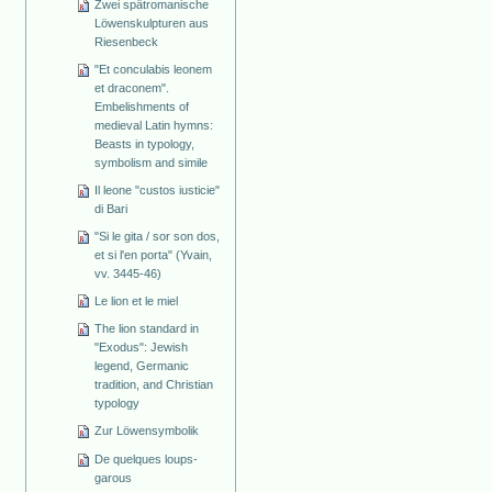
Zwei spätromanische
Löwenskulpturen aus
Riesenbeck
"Et conculabis leonem
et draconem".
Embelishments of
medieval Latin hymns:
Beasts in typology,
symbolism and simile
Il leone "custos iusticie"
di Bari
"Si le gita / sor son dos,
et si l'en porta" (Yvain,
vv. 3445-46)
Le lion et le miel
The lion standard in
"Exodus": Jewish
legend, Germanic
tradition, and Christian
typology
Zur Löwensymbolik
De quelques loups-
garous