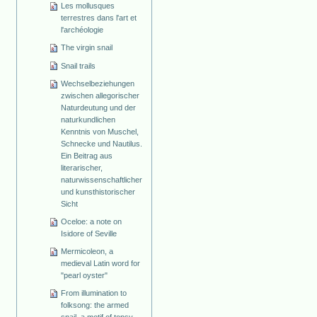
Les mollusques
terrestres dans l'art et
l'archéologie
The virgin snail
Snail trails
Wechselbeziehungen
zwischen allegorischer
Naturdeutung und der
naturkundlichen
Kenntnis von Muschel,
Schnecke und Nautilus.
Ein Beitrag aus
literarischer,
naturwissenschaftlicher
und kunsthistorischer
Sicht
Oceloe: a note on
Isidore of Seville
Mermicoleon, a
medieval Latin word for
"pearl oyster"
From illumination to
folksong: the armed