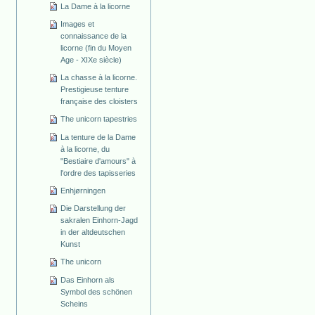
La Dame à la licorne
Images et
connaissance de la
licorne (fin du Moyen
Age - XIXe siècle)
La chasse à la licorne.
Prestigieuse tenture
française des cloisters
The unicorn tapestries
La tenture de la Dame
à la licorne, du
"Bestiaire d'amours" à
l'ordre des tapisseries
Enhjørningen
Die Darstellung der
sakralen Einhorn-Jagd
in der altdeutschen
Kunst
The unicorn
Das Einhorn als
Symbol des schönen
Scheins