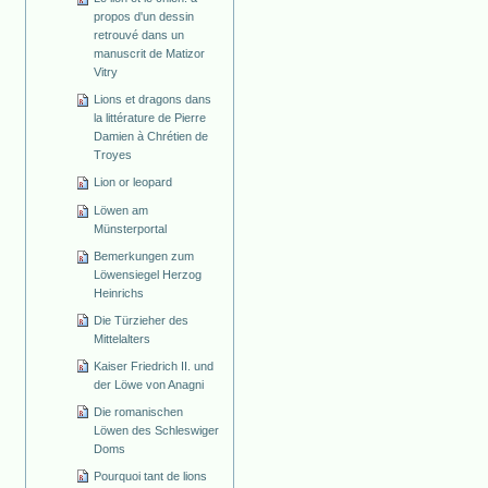
propos d'un dessin
retrouvé dans un
manuscrit de Matizor
Vitry
Lions et dragons dans
la littérature de Pierre
Damien à Chrétien de
Troyes
Lion or leopard
Löwen am
Münsterportal
Bemerkungen zum
Löwensiegel Herzog
Heinrichs
Die Türzieher des
Mittelalters
Kaiser Friedrich II. und
der Löwe von Anagni
Die romanischen
Löwen des Schleswiger
Doms
Pourquoi tant de lions