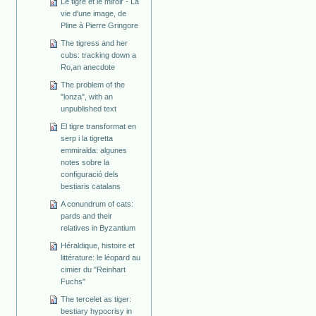
Le tigre et le miroir - La
vie d'une image, de
Pline à Pierre Gringore
The tigress and her
cubs: tracking down a
Ro,an anecdote
The problem of the
"lonza", with an
unpublished text
El tigre transformat en
serp i la tigretta
emmiralda: algunes
notes sobre la
configuració dels
bestiaris catalans
A conundrum of cats:
pards and their
relatives in Byzantium
Héraldique, histoire et
littérature: le léopard au
cimier du "Reinhart
Fuchs"
The tercelet as tiger:
bestiary hypocrisy in