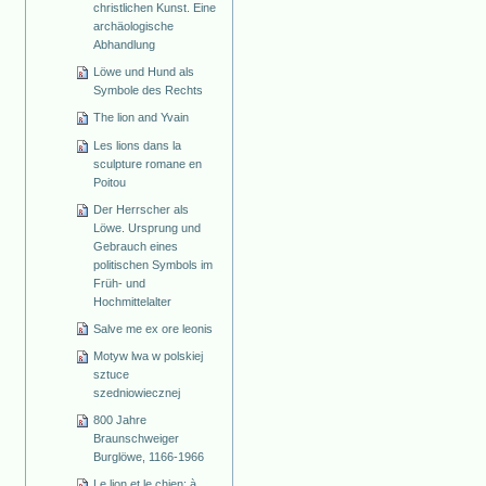
christlichen Kunst. Eine
archäologische
Abhandlung
Löwe und Hund als
Symbole des Rechts
The lion and Yvain
Les lions dans la
sculpture romane en
Poitou
Der Herrscher als
Löwe. Ursprung und
Gebrauch eines
politischen Symbols im
Früh- und
Hochmittelalter
Salve me ex ore leonis
Motyw lwa w polskiej
sztuce
szedniowiecznej
800 Jahre
Braunschweiger
Burglöwe, 1166-1966
Le lion et le chien: à