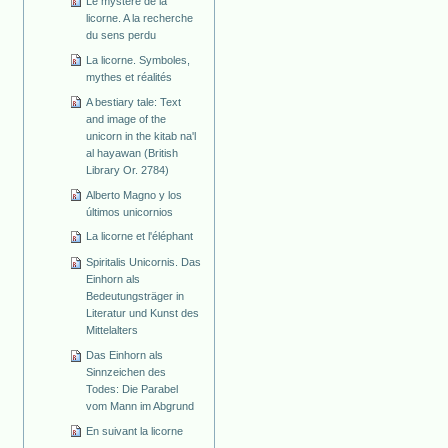
Le mystère de la
licorne. A la recherche
du sens perdu
La licorne. Symboles,
mythes et réalités
A bestiary tale: Text
and image of the
unicorn in the kitab na'l
al hayawan (British
Library Or. 2784)
Alberto Magno y los
últimos unicornios
La licorne et l'éléphant
Spiritalis Unicornis. Das
Einhorn als
Bedeutungsträger in
Literatur und Kunst des
Mittelalters
Das Einhorn als
Sinnzeichen des
Todes: Die Parabel
vom Mann im Abgrund
En suivant la licorne