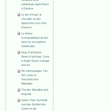
cathédrale Saint-Pierre
à Genève
Le lion d'Yvain, le
chevalier au lion.
Approches d'un chef-
d'oeuvre
Le thème
iconographique du lion
dans les inscriptions
médiévales
King of all beasts.
Beast of all kings. Lions
in Anglo-Saxon coinage
and art
Ein mehrdeutiges Tier:
Der Löwe im
französischen
Mittelalter
The lion. Bloodline and
kingship
Ueber Thier-Symbolik
und das Symbol des
Löwen in der