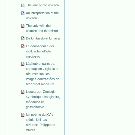
The lore of the unicorn
An interpretation of the
unicorn
The lady with the
unicorn and the mirror
De lombardo et lumaca
Le conoscenze dei
molluschi nell'alto
medioevo
Lâcheté et paresse,
conception virginale et
résurrection: les
images contrastées de
l'escargot médiéval
L'escargot. Zoologie,
symbolique, imaginaire,
médecine et
gastronomie
Un poème du XVIe
siècle: le limas
d'Hubert-Philippe de
Villiers