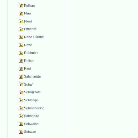
Pelikan
Pfau
Pferd
Phoenix
Rabe / Krähe
Ratte
Rebhuhn
Reiher
Rind
Salamander
Schaf
Schildkröte
Schlange
Schmetterling
Schnecke
Schwalbe
Schwan