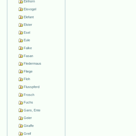
Einhorn
Eisvogel
Elefant
Elster
Esel
Eule
Falke
Fasan
Fledermaus
Fliege
Floh
Flusspferd
Frosch
Fuchs
Gans, Ente
Geier
Giraffe
Greif