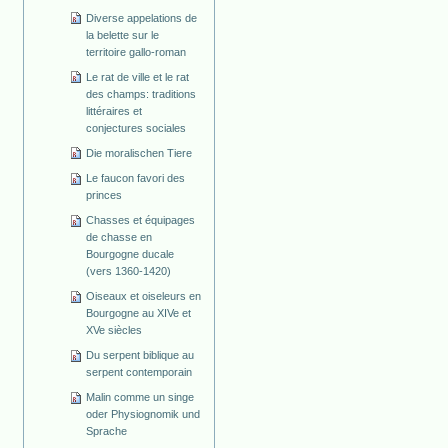
Diverse appelations de
la belette sur le
territoire gallo-roman
Le rat de ville et le rat
des champs: traditions
littéraires et
conjectures sociales
Die moralischen Tiere
Le faucon favori des
princes
Chasses et équipages
de chasse en
Bourgogne ducale
(vers 1360-1420)
Oiseaux et oiseleurs en
Bourgogne au XIVe et
XVe siècles
Du serpent biblique au
serpent contemporain
Malin comme un singe
oder Physiognomik und
Sprache