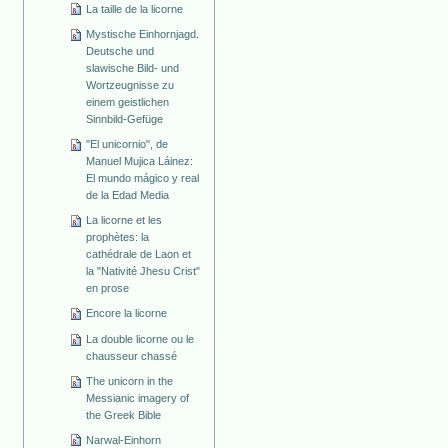
La taille de la licorne
Mystische Einhornjagd.
Deutsche und
slawische Bild- und
Wortzeugnisse zu
einem geistlichen
Sinnbild-Gefüge
"El unicornio", de
Manuel Mujica Láinez:
El mundo mágico y real
de la Edad Media
La licorne et les
prophètes: la
cathédrale de Laon et
la "Nativité Jhesu Crist"
en prose
Encore la licorne
La double licorne ou le
chausseur chassé
The unicorn in the
Messianic imagery of
the Greek Bible
Narwal-Einhorn