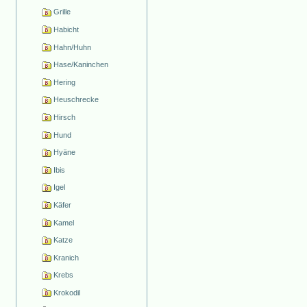
Grille
Habicht
Hahn/Huhn
Hase/Kaninchen
Hering
Heuschrecke
Hirsch
Hund
Hyäne
Ibis
Igel
Käfer
Kamel
Katze
Kranich
Krebs
Krokodil