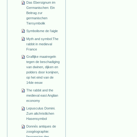
Das Ebersignum im
Germanischen: Ein
Beitrag zur
germanischen
Tiersymbolik
Symbolisme de l’aigle
Myth and symbol:The
rabbit in medieval
France
Graflijke maatregeln
tegen de beschadiging
van dwinen, dijken en
polders door konijnen,
op het eind van de
14de eeuw
The rabbit and the
medieval east Anglian
economy
Lepusculus Domini.
Zum altchristlichen
Hasensymbol
Donnés antiques de
zoogéographie:
l'expansion des