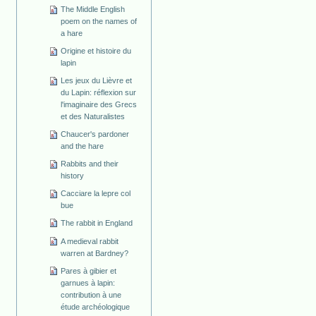
The Middle English
poem on the names of
a hare
Origine et histoire du
lapin
Les jeux du Lièvre et
du Lapin: réflexion sur
l'imaginaire des Grecs
et des Naturalistes
Chaucer's pardoner
and the hare
Rabbits and their
history
Cacciare la lepre col
bue
The rabbit in England
A medieval rabbit
warren at Bardney?
Pares à gibier et
garnues à lapin:
contribution à une
étude archéologique