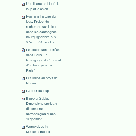
Une liberté ambiguë: le
loup et le chien
Pour une histoire du
loup. Project de
recherche sur le loup
dans les campagnes
bourguignonnes aux
XIVe et XVe siècles
Les loups sont entrées
dans Paris. Le
témoignage du "Journal
d'un bourgeois de
Paris"
Les loups au pays de
Namur
La peur du loup
Il lupo di Gubbio.
Dimensione storica e
dimensione
antropologica di una
"leggenda"
Werewolves in
Medieval Ireland