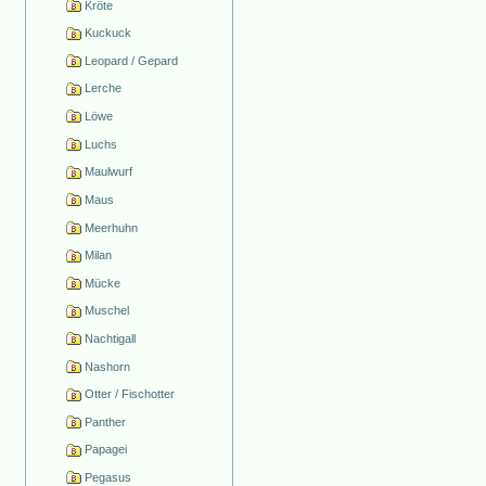
Kröte
Kuckuck
Leopard / Gepard
Lerche
Löwe
Luchs
Maulwurf
Maus
Meerhuhn
Milan
Mücke
Muschel
Nachtigall
Nashorn
Otter / Fischotter
Panther
Papagei
Pegasus