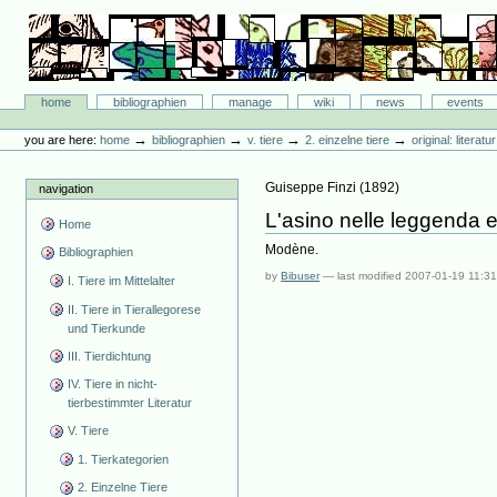
Skip
to
content.
|
Skip
Bibliographie-Portal
to
Sections
home
bibliographien
manage
wiki
news
events
navigation
Personal
tools
→
→
→
→
you are here:
home
bibliographien
v. tiere
2. einzelne tiere
original: literat
Guiseppe Finzi
(
1892
)
navigation
L'asino nelle leggenda e 
Home
Modène.
Bibliographien
by
Bibuser
—
last modified
2007-01-19 11:3
I. Tiere im Mittelalter
II. Tiere in Tierallegorese
und Tierkunde
III. Tierdichtung
IV. Tiere in nicht-
tierbestimmter Literatur
V. Tiere
1. Tierkategorien
2. Einzelne Tiere