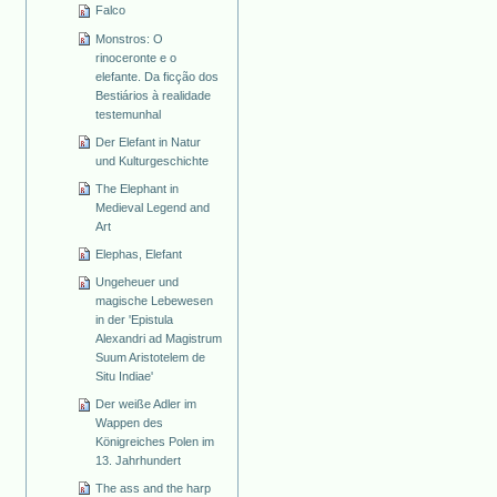
Falco
Monstros: O
rinoceronte e o
elefante. Da ficção dos
Bestiários à realidade
testemunhal
Der Elefant in Natur
und Kulturgeschichte
The Elephant in
Medieval Legend and
Art
Elephas, Elefant
Ungeheuer und
magische Lebewesen
in der 'Epistula
Alexandri ad Magistrum
Suum Aristotelem de
Situ Indiae'
Der weiße Adler im
Wappen des
Königreiches Polen im
13. Jahrhundert
The ass and the harp