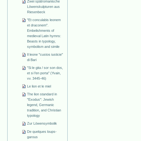
Zwei spätromanische
Löwenskulpturen aus
Riesenbeck
"Et conculabis leonem
et draconem".
Embelishments of
medieval Latin hymns:
Beasts in typology,
symbolism and simile
Il leone "custos iusticie"
di Bari
"Si le gita / sor son dos,
et si l'en porta" (Yvain,
vv. 3445-46)
Le lion et le miel
The lion standard in
"Exodus": Jewish
legend, Germanic
tradition, and Christian
typology
Zur Löwensymbolik
De quelques loups-
garous