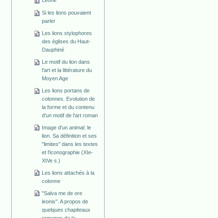
Leone
Si les lions pouvaient
parler
Les lions stylophores
des églises du Haut-
Dauphiné
Le motif du lion dans
l'art et la littérature du
Moyen Age
Les lions portans de
colonnes. Evolution de
la forme et du contenu
d'un motif de l'art roman
Image d'un animal: le
lion. Sa définition et ses
"limites" dans les textes
et l'iconographie (XIe-
XIVe s.)
Les lions attachés à la
colonne
"Salva me de ore
leonis". A propos de
quelques chapiteaux
romanes de la