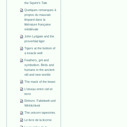
the Squire's Tale
Quelques remarques à
propos du mauvais
léopard dans la
littérature française
médiévale
John Lydgate and the
proverbial tiger
Tigers at the bottom of
a treacle well
Feathers, grit and
symbolism. Birds and
humans in the ancient
old and new worlds
The mask of the beast
L'oiseau entre ciel et
terre
Einhorn. Fabelwelt und
Wirklichkeit
The unicorn tapestries
Le livre de la licorne