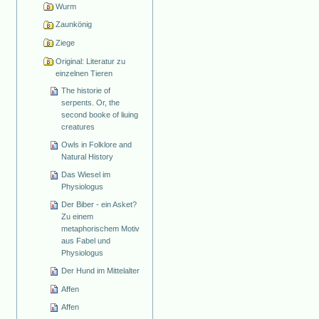
Wurm
Zaunkönig
Ziege
Original: Literatur zu
einzelnen Tieren
The historie of
serpents. Or, the
second booke of liuing
creatures
Owls in Folklore and
Natural History
Das Wiesel im
Physiologus
Der Biber - ein Asket?
Zu einem
metaphorischem Motiv
aus Fabel und
Physiologus
Der Hund im Mittelalter
Affen
Affen