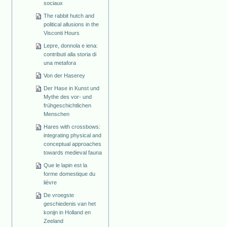
sociaux
The rabbit hutch and
political allusions in the
Visconti Hours
Lepre, donnola e iena:
contributi alla storia di
una metafora
Von der Haserey
Der Hase in Kunst und
Mythe des vor- und
frühgeschichtlichen
Menschen
Hares with crossbows:
integrating physical and
conceptual approaches
towards medieval fauna
Que le lapin est la
forme domestique du
lièvre
De vroegste
geschiedenis van het
konijn in Holland en
Zeeland