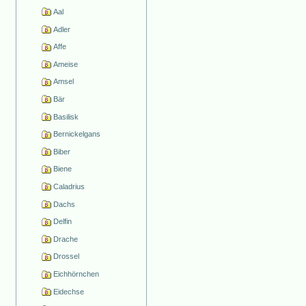
Aal
Adler
Affe
Ameise
Amsel
Bär
Basilisk
Bernickelgans
Biber
Biene
Caladrius
Dachs
Delfin
Drache
Drossel
Eichhörnchen
Eidechse