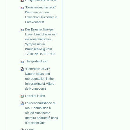
"Bernhardus me fecit":
Die romanischen
Löwenkopf­Türzieher in
Freckenhorst
Der Braunschweiger
Löwe. Bericht über ein
wissenschaftliches
Symposium in
Braunschweig vom
12.10. bis 15.10.1983
The grateful lion
"Contrefais al vif":
Nature, ideas and
representation in the
lion drawing of Villard
de Honnecourt
Le roi et le lion
La reconnaissance du
lion. Contribution à
l'étude d'un thème
littéraire acclimaté dans
l'Occident latin