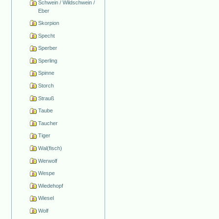
Schwein / Wildschwein /
Eber
Skorpion
Specht
Sperber
Sperling
Spinne
Storch
Strauß
Taube
Taucher
Tiger
Wal(fisch)
Werwolf
Wespe
Wiedehopf
Wiesel
Wolf