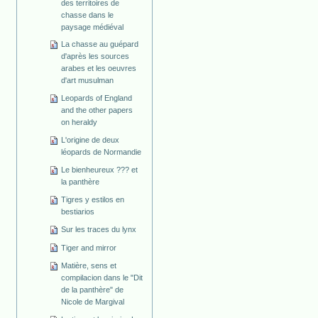
des territoires de
chasse dans le
paysage médiéval
La chasse au guépard
d'après les sources
arabes et les oeuvres
d'art musulman
Leopards of England
and the other papers
on heraldy
L'origine de deux
léopards de Normandie
Le bienheureux ??? et
la panthère
Tigres y estilos en
bestiarios
Sur les traces du lynx
Tiger and mirror
Matière, sens et
compilacion dans le "Dit
de la panthère" de
Nicole de Margival