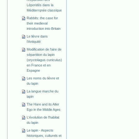
Léporidés dans la
Méditerrqnée classique
Rabbits: the case for
their medieval
introduction into Britain
Le lièvre dans
l'Antiquité
Modification de l'aire de
sépartition du lapin
(oryctolagus cuniculus)
en France et en
Espagne
Les noms du lièvre et
du lapin
La langue marche du
lapin
The Hare and its Alter
Ego in the Middle Ages
L'évolution de l'habitat
du lapin
Le lapin - Aspects
historiques, culturels et