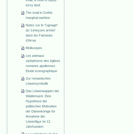
snail, a motif of topsy-
turvy land
The snail in Gothic
marginal warfare
Notes sur le "Lignage"
du 'Limeçons armés'
dans les Fatrasies
d’Arras
Mollusques
Les animaux
stylophores des églises
romanes apuliennes.
Etude iconographique
Zur romanischen
Löwensymbolik
Das Löwenwappen der
Waldemarer. Eine
Hypothese der
politischen Motivation
der Dänenkönige für
Annahme der
Löwenfigur im 12.
Jahrhundert
Le symbolisme du lion