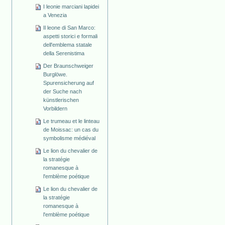
I leonie marciani lapidei
a Venezia
Il leone di San Marco:
aspetti storici e formali
dell'emblema statale
della Serenistima
Der Braunschweiger
Burglöwe.
Spurensicherung auf
der Suche nach
künstlerischen
Vorbildern
Le trumeau et le linteau
de Moissac: un cas du
symbolisme médiéval
Le lion du chevalier de
la stratégie
romanesque à
l'emblème poétique
Le lion du chevalier de
la stratégie
romanesque à
l'emblème poétique