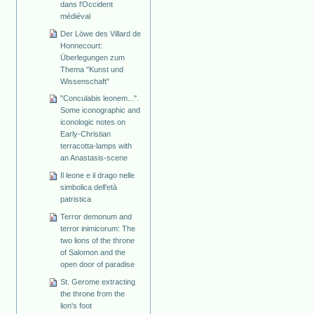
dans l'Occident
médiéval
Der Löwe des Villard de
Honnecourt:
Überlegungen zum
Thema "Kunst und
Wissenschaft"
"Conculabis leonem...".
Some iconographic and
iconologic notes on
Early-Christian
terracotta-lamps with
an Anastasis-scene
Il leone e il drago nelle
simbolica dell'età
patristica
Terror demonum and
terror inimicorum: The
two lions of the throne
of Salomon and the
open door of paradise
St. Gerome extracting
the throne from the
lion's foot