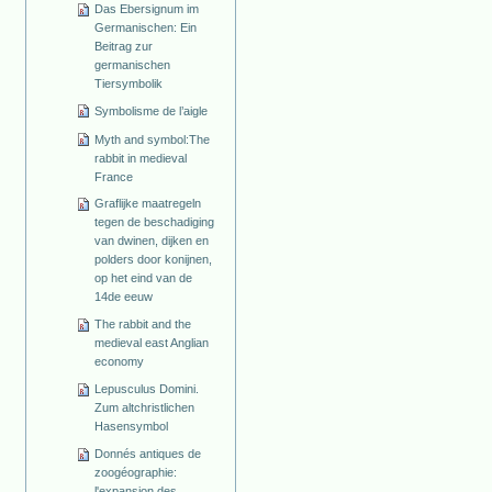
Das Ebersignum im
Germanischen: Ein
Beitrag zur
germanischen
Tiersymbolik
Symbolisme de l’aigle
Myth and symbol:The
rabbit in medieval
France
Graflijke maatregeln
tegen de beschadiging
van dwinen, dijken en
polders door konijnen,
op het eind van de
14de eeuw
The rabbit and the
medieval east Anglian
economy
Lepusculus Domini.
Zum altchristlichen
Hasensymbol
Donnés antiques de
zoogéographie:
l'expansion des