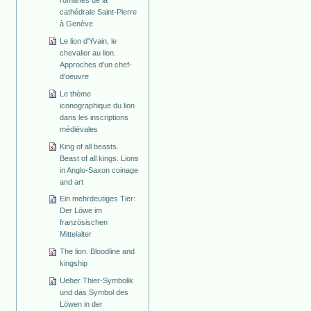
cathédrale Saint-Pierre
à Genève
Le lion d'Yvain, le
chevalier au lion.
Approches d'un chef-
d'oeuvre
Le thème
iconographique du lion
dans les inscriptions
médiévales
King of all beasts.
Beast of all kings. Lions
in Anglo-Saxon coinage
and art
Ein mehrdeutiges Tier:
Der Löwe im
französischen
Mittelalter
The lion. Bloodline and
kingship
Ueber Thier-Symbolik
und das Symbol des
Löwen in der