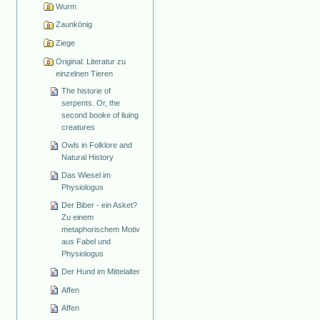
Wurm
Zaunkönig
Ziege
Original: Literatur zu
einzelnen Tieren
The historie of
serpents. Or, the
second booke of liuing
creatures
Owls in Folklore and
Natural History
Das Wiesel im
Physiologus
Der Biber - ein Asket?
Zu einem
metaphorischem Motiv
aus Fabel und
Physiologus
Der Hund im Mittelalter
Affen
Affen