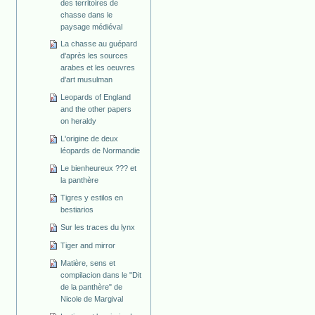
des territoires de
chasse dans le
paysage médiéval
La chasse au guépard
d'après les sources
arabes et les oeuvres
d'art musulman
Leopards of England
and the other papers
on heraldy
L'origine de deux
léopards de Normandie
Le bienheureux ??? et
la panthère
Tigres y estilos en
bestiarios
Sur les traces du lynx
Tiger and mirror
Matière, sens et
compilacion dans le "Dit
de la panthère" de
Nicole de Margival