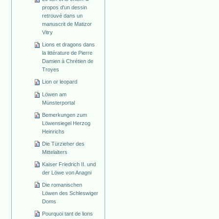
propos d'un dessin
retrouvé dans un
manuscrit de Matizor
Vitry
Lions et dragons dans
la littérature de Pierre
Damien à Chrétien de
Troyes
Lion or leopard
Löwen am
Münsterportal
Bemerkungen zum
Löwensiegel Herzog
Heinrichs
Die Türzieher des
Mittelalters
Kaiser Friedrich II. und
der Löwe von Anagni
Die romanischen
Löwen des Schleswiger
Doms
Pourquoi tant de lions