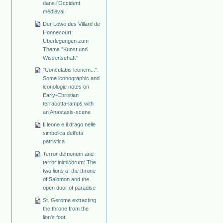
dans l'Occident
médiéval
Der Löwe des Villard de
Honnecourt:
Überlegungen zum
Thema "Kunst und
Wissenschaft"
"Conculabis leonem...".
Some iconographic and
iconologic notes on
Early-Christian
terracotta-lamps with
an Anastasis-scene
Il leone e il drago nelle
simbolica dell'età
patristica
Terror demonum and
terror inimicorum: The
two lions of the throne
of Salomon and the
open door of paradise
St. Gerome extracting
the throne from the
lion's foot