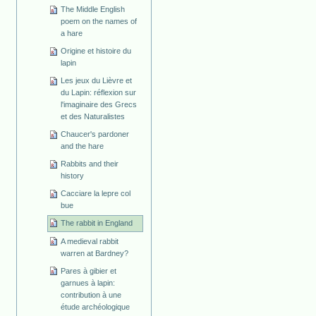
The Middle English
poem on the names of
a hare
Origine et histoire du
lapin
Les jeux du Lièvre et
du Lapin: réflexion sur
l'imaginaire des Grecs
et des Naturalistes
Chaucer's pardoner
and the hare
Rabbits and their
history
Cacciare la lepre col
bue
The rabbit in England
A medieval rabbit
warren at Bardney?
Pares à gibier et
garnues à lapin:
contribution à une
étude archéologique