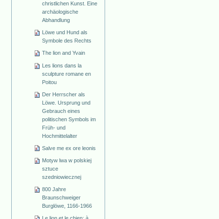
christlichen Kunst. Eine
archäologische
Abhandlung
Löwe und Hund als
Symbole des Rechts
The lion and Yvain
Les lions dans la
sculpture romane en
Poitou
Der Herrscher als
Löwe. Ursprung und
Gebrauch eines
politischen Symbols im
Früh- und
Hochmittelalter
Salve me ex ore leonis
Motyw lwa w polskiej
sztuce
szedniowiecznej
800 Jahre
Braunschweiger
Burglöwe, 1166-1966
Le lion et le chien: à