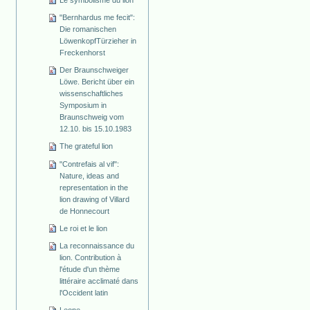
"Bernhardus me fecit":
Die romanischen
Löwenkopf­Türzieher in
Freckenhorst
Der Braunschweiger
Löwe. Bericht über ein
wissenschaftliches
Symposium in
Braunschweig vom
12.10. bis 15.10.1983
The grateful lion
"Contrefais al vif":
Nature, ideas and
representation in the
lion drawing of Villard
de Honnecourt
Le roi et le lion
La reconnaissance du
lion. Contribution à
l'étude d'un thème
littéraire acclimaté dans
l'Occident latin