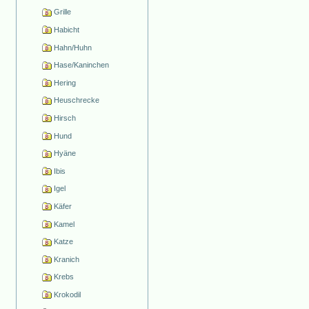
Grille
Habicht
Hahn/Huhn
Hase/Kaninchen
Hering
Heuschrecke
Hirsch
Hund
Hyäne
Ibis
Igel
Käfer
Kamel
Katze
Kranich
Krebs
Krokodil