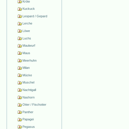
Kröte
Kuckuck
Leopard / Gepard
Lerche
Löwe
Luchs
Maulwurf
Maus
Meerhuhn
Milan
Mücke
Muschel
Nachtigall
Nashorn
Otter / Fischotter
Panther
Papagei
Pegasus