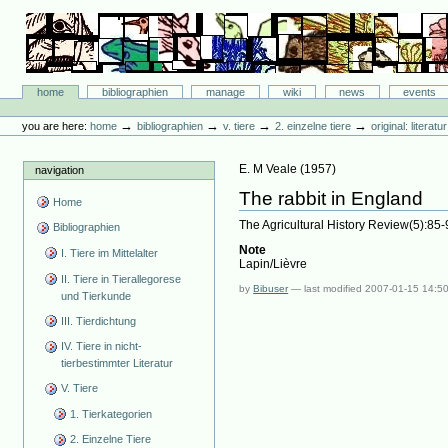
Skip
to
content.
|
Skip
Bibliographie-Portal
to
Sections
home
bibliographien
manage
wiki
news
events
navigation
Personal
tools
→
→
→
→
you are here:
home
bibliographien
v. tiere
2. einzelne tiere
original: literat
E. M Veale
(
1957
)
navigation
The rabbit in England
Home
The Agricultural History Review(5):85-
Bibliographien
Note
I. Tiere im Mittelalter
Lapin/Lièvre
II. Tiere in Tierallegorese
by
Bibuser
—
last modified
2007-01-15 14:5
und Tierkunde
III. Tierdichtung
IV. Tiere in nicht-
tierbestimmter Literatur
V. Tiere
1. Tierkategorien
2. Einzelne Tiere