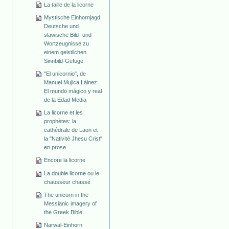
La taille de la licorne
Mystische Einhornjagd.
Deutsche und
slawische Bild- und
Wortzeugnisse zu
einem geistlichen
Sinnbild-Gefüge
"El unicornio", de
Manuel Mujica Láinez:
El mundo mágico y real
de la Edad Media
La licorne et les
prophètes: la
cathédrale de Laon et
la "Nativité Jhesu Crist"
en prose
Encore la licorne
La double licorne ou le
chausseur chassé
The unicorn in the
Messianic imagery of
the Greek Bible
Narwal-Einhorn