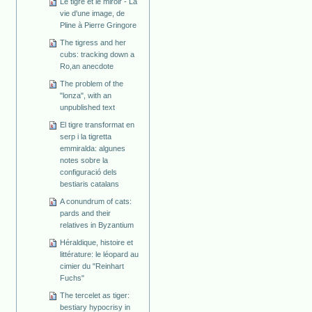
Le tigre et le miroir - La
vie d'une image, de
Pline à Pierre Gringore
The tigress and her
cubs: tracking down a
Ro,an anecdote
The problem of the
"lonza", with an
unpublished text
El tigre transformat en
serp i la tigretta
emmiralda: algunes
notes sobre la
configuració dels
bestiaris catalans
A conundrum of cats:
pards and their
relatives in Byzantium
Héraldique, histoire et
littérature: le léopard au
cimier du "Reinhart
Fuchs"
The tercelet as tiger:
bestiary hypocrisy in