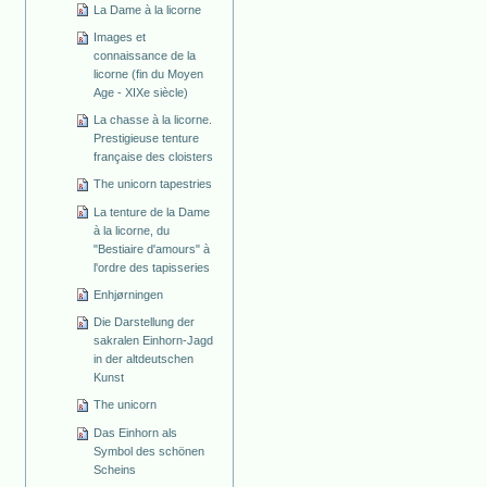
La Dame à la licorne
Images et
connaissance de la
licorne (fin du Moyen
Age - XIXe siècle)
La chasse à la licorne.
Prestigieuse tenture
française des cloisters
The unicorn tapestries
La tenture de la Dame
à la licorne, du
"Bestiaire d'amours" à
l'ordre des tapisseries
Enhjørningen
Die Darstellung der
sakralen Einhorn-Jagd
in der altdeutschen
Kunst
The unicorn
Das Einhorn als
Symbol des schönen
Scheins