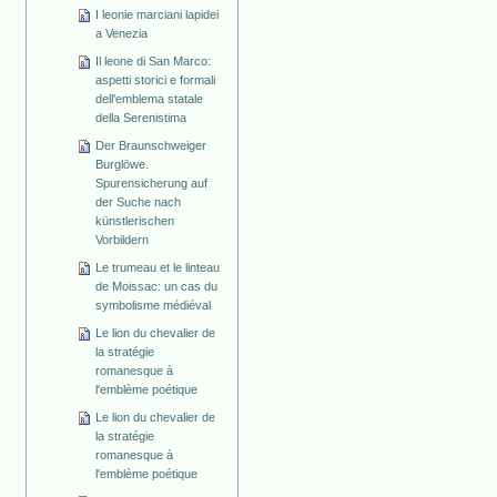
I leonie marciani lapidei
a Venezia
Il leone di San Marco:
aspetti storici e formali
dell'emblema statale
della Serenistima
Der Braunschweiger
Burglöwe.
Spurensicherung auf
der Suche nach
künstlerischen
Vorbildern
Le trumeau et le linteau
de Moissac: un cas du
symbolisme médiéval
Le lion du chevalier de
la stratégie
romanesque à
l'emblème poétique
Le lion du chevalier de
la stratégie
romanesque à
l'emblème poétique