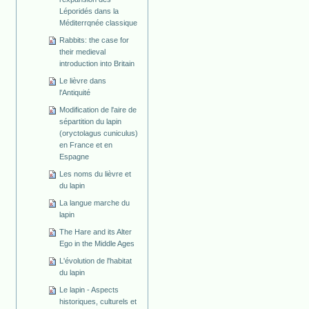
Léporidés dans la
Méditerrqnée classique
Rabbits: the case for
their medieval
introduction into Britain
Le lièvre dans
l'Antiquité
Modification de l'aire de
sépartition du lapin
(oryctolagus cuniculus)
en France et en
Espagne
Les noms du lièvre et
du lapin
La langue marche du
lapin
The Hare and its Alter
Ego in the Middle Ages
L'évolution de l'habitat
du lapin
Le lapin - Aspects
historiques, culturels et