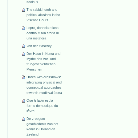
sociaux
The rabbit hutch and
political allusions in the
Visconti Hours
Lepre, donnola e iena:
contributi alla storia di
una metafora
Von der Haserey
Der Hase in Kunst und
Mythe des vor- und
frühgeschichtlichen
Menschen
Hares with crossbows:
integrating physical and
conceptual approaches
towards medieval fauna
Que le lapin est la
forme domestique du
lièvre
De vroegste
geschiedenis van het
konijn in Holland en
Zeeland