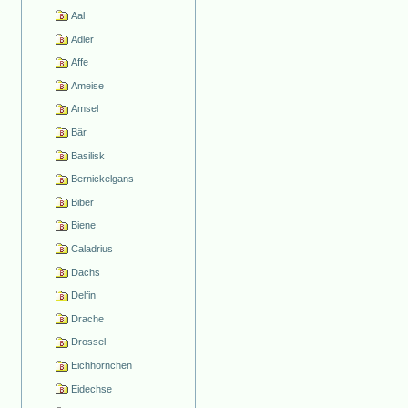
Aal
Adler
Affe
Ameise
Amsel
Bär
Basilisk
Bernickelgans
Biber
Biene
Caladrius
Dachs
Delfin
Drache
Drossel
Eichhörnchen
Eidechse