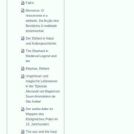
Falco
Monstros: O
rinoceronte e o
elefante. Da ficção dos
Bestiários à realidade
testemunhal
Der Elefant in Natur
und Kulturgeschichte
The Elephant in
Medieval Legend and
Art
Elephas, Elefant
Ungeheuer und
magische Lebewesen
in der 'Epistula
Alexandri ad Magistrum
Suum Aristotelem de
Situ Indiae'
Der weiße Adler im
Wappen des
Königreiches Polen im
13. Jahrhundert
The ass and the harp