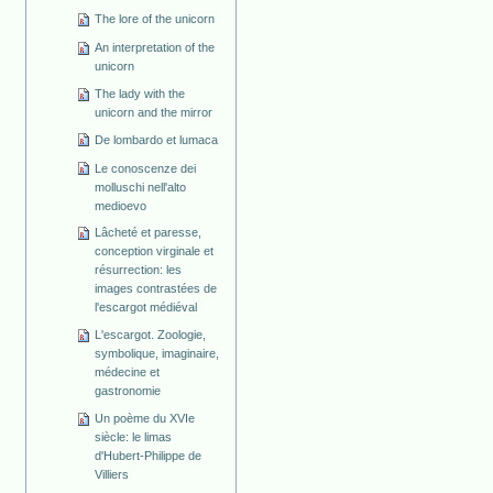
The lore of the unicorn
An interpretation of the
unicorn
The lady with the
unicorn and the mirror
De lombardo et lumaca
Le conoscenze dei
molluschi nell'alto
medioevo
Lâcheté et paresse,
conception virginale et
résurrection: les
images contrastées de
l'escargot médiéval
L'escargot. Zoologie,
symbolique, imaginaire,
médecine et
gastronomie
Un poème du XVIe
siècle: le limas
d'Hubert-Philippe de
Villiers