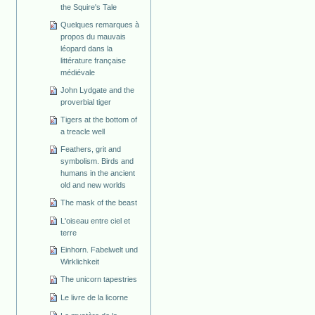
the Squire's Tale
Quelques remarques à
propos du mauvais
léopard dans la
littérature française
médiévale
John Lydgate and the
proverbial tiger
Tigers at the bottom of
a treacle well
Feathers, grit and
symbolism. Birds and
humans in the ancient
old and new worlds
The mask of the beast
L'oiseau entre ciel et
terre
Einhorn. Fabelwelt und
Wirklichkeit
The unicorn tapestries
Le livre de la licorne