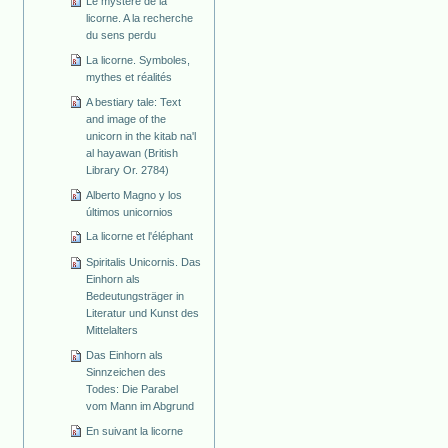
Le mystère de la
licorne. A la recherche
du sens perdu
La licorne. Symboles,
mythes et réalités
A bestiary tale: Text
and image of the
unicorn in the kitab na'l
al hayawan (British
Library Or. 2784)
Alberto Magno y los
últimos unicornios
La licorne et l'éléphant
Spiritalis Unicornis. Das
Einhorn als
Bedeutungsträger in
Literatur und Kunst des
Mittelalters
Das Einhorn als
Sinnzeichen des
Todes: Die Parabel
vom Mann im Abgrund
En suivant la licorne