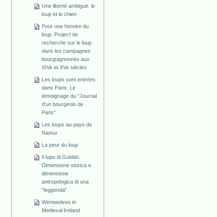
Une liberté ambiguë: le
loup et le chien
Pour une histoire du
loup. Project de
recherche sur le loup
dans les campagnes
bourguignonnes aux
XIVe et XVe siècles
Les loups sont entrées
dans Paris. Le
témoignage du "Journal
d'un bourgeois de
Paris"
Les loups au pays de
Namur
La peur du loup
Il lupo di Gubbio.
Dimensione storica e
dimensione
antropologica di una
"leggenda"
Werewolves in
Medieval Ireland