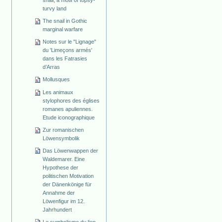
snail, a motif of topsy-
turvy land
The snail in Gothic
marginal warfare
Notes sur le "Lignage"
du 'Limeçons armés'
dans les Fatrasies
d’Arras
Mollusques
Les animaux
stylophores des églises
romanes apuliennes.
Etude iconographique
Zur romanischen
Löwensymbolik
Das Löwenwappen der
Waldemarer. Eine
Hypothese der
politischen Motivation
der Dänenkönige für
Annahme der
Löwenfigur im 12.
Jahrhundert
Le symbolisme du lion