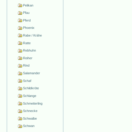
Pelikan
Pfau
Pferd
Phoenix
Rabe / Krähe
Ratte
Rebhuhn
Reiher
Rind
Salamander
Schaf
Schildkröte
Schlange
Schmetterling
Schnecke
Schwalbe
Schwan