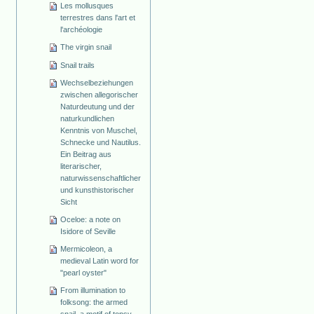
Les mollusques
terrestres dans l'art et
l'archéologie
The virgin snail
Snail trails
Wechselbeziehungen
zwischen allegorischer
Naturdeutung und der
naturkundlichen
Kenntnis von Muschel,
Schnecke und Nautilus.
Ein Beitrag aus
literarischer,
naturwissenschaftlicher
und kunsthistorischer
Sicht
Oceloe: a note on
Isidore of Seville
Mermicoleon, a
medieval Latin word for
"pearl oyster"
From illumination to
folksong: the armed