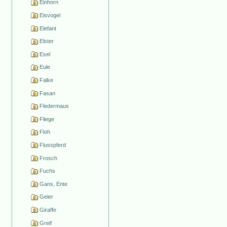
Einhorn
Eisvogel
Elefant
Elster
Esel
Eule
Falke
Fasan
Fledermaus
Fliege
Floh
Flusspferd
Frosch
Fuchs
Gans, Ente
Geier
Giraffe
Greif