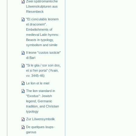
Zwei spätromanische
Löwenskulpturen aus
Riesenbeck
"Et conculabis leonem
et draconem".
Embelishments of
medieval Latin hymns:
Beasts in typology,
symbolism and simile
Il leone "custos iusticie"
di Bari
"Si le gita / sor son dos,
et si l'en porta" (Yvain,
vv. 3445-46)
Le lion et le miel
The lion standard in
"Exodus": Jewish
legend, Germanic
tradition, and Christian
typology
Zur Löwensymbolik
De quelques loups-
garous