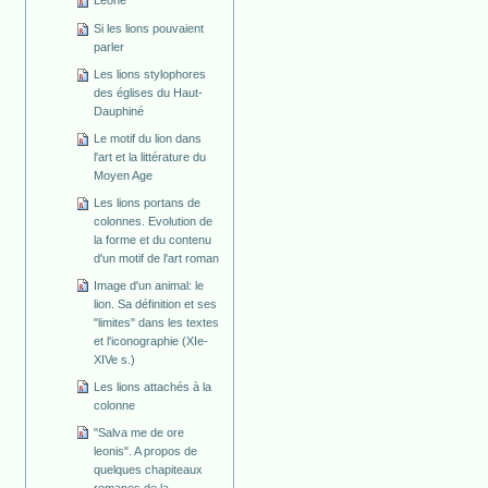
Leone
Si les lions pouvaient
parler
Les lions stylophores
des églises du Haut-
Dauphiné
Le motif du lion dans
l'art et la littérature du
Moyen Age
Les lions portans de
colonnes. Evolution de
la forme et du contenu
d'un motif de l'art roman
Image d'un animal: le
lion. Sa définition et ses
"limites" dans les textes
et l'iconographie (XIe-
XIVe s.)
Les lions attachés à la
colonne
"Salva me de ore
leonis". A propos de
quelques chapiteaux
romanes de la