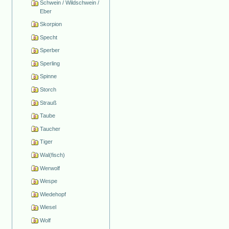
Schwein / Wildschwein /
Eber
Skorpion
Specht
Sperber
Sperling
Spinne
Storch
Strauß
Taube
Taucher
Tiger
Wal(fisch)
Werwolf
Wespe
Wiedehopf
Wiesel
Wolf