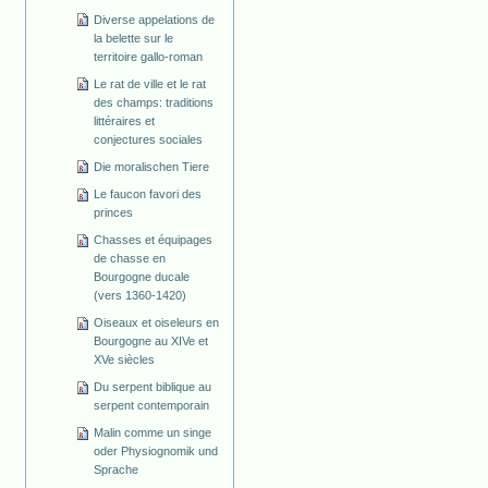
Diverse appelations de
la belette sur le
territoire gallo-roman
Le rat de ville et le rat
des champs: traditions
littéraires et
conjectures sociales
Die moralischen Tiere
Le faucon favori des
princes
Chasses et équipages
de chasse en
Bourgogne ducale
(vers 1360-1420)
Oiseaux et oiseleurs en
Bourgogne au XIVe et
XVe siècles
Du serpent biblique au
serpent contemporain
Malin comme un singe
oder Physiognomik und
Sprache