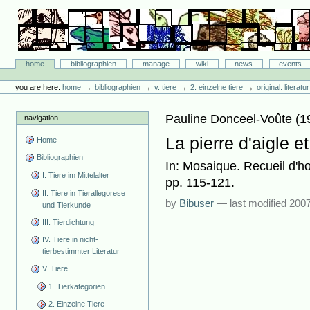
Skip
to
content.
|
Skip
Bibliographie-Portal
to
Sections
home
bibliographien
manage
wiki
news
events
navigation
Personal
tools
→
→
→
→
you are here:
home
bibliographien
v. tiere
2. einzelne tiere
original: literat
Pauline Donceel-Voûte
(
1
navigation
La pierre d'aigle et
Home
Bibliographien
In: Mosaique. Recueil d'h
I. Tiere im Mittelalter
pp. 115-121.
II. Tiere in Tierallegorese
by
Bibuser
—
last modified
2007
und Tierkunde
III. Tierdichtung
IV. Tiere in nicht-
tierbestimmter Literatur
V. Tiere
1. Tierkategorien
2. Einzelne Tiere