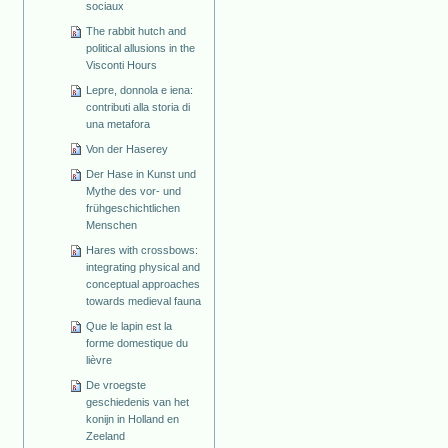
sociaux
The rabbit hutch and
political allusions in the
Visconti Hours
Lepre, donnola e iena:
contributi alla storia di
una metafora
Von der Haserey
Der Hase in Kunst und
Mythe des vor- und
frühgeschichtlichen
Menschen
Hares with crossbows:
integrating physical and
conceptual approaches
towards medieval fauna
Que le lapin est la
forme domestique du
lièvre
De vroegste
geschiedenis van het
konijn in Holland en
Zeeland