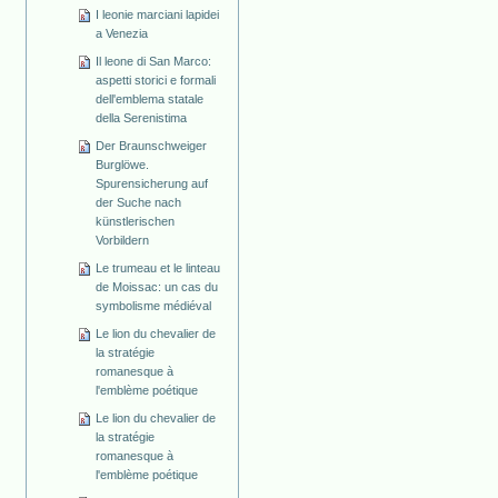
I leonie marciani lapidei
a Venezia
Il leone di San Marco:
aspetti storici e formali
dell'emblema statale
della Serenistima
Der Braunschweiger
Burglöwe.
Spurensicherung auf
der Suche nach
künstlerischen
Vorbildern
Le trumeau et le linteau
de Moissac: un cas du
symbolisme médiéval
Le lion du chevalier de
la stratégie
romanesque à
l'emblème poétique
Le lion du chevalier de
la stratégie
romanesque à
l'emblème poétique