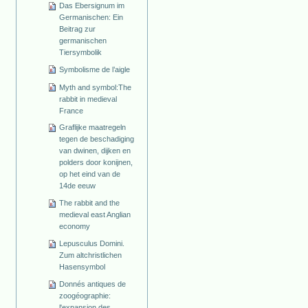
Das Ebersignum im
Germanischen: Ein
Beitrag zur
germanischen
Tiersymbolik
Symbolisme de l’aigle
Myth and symbol:The
rabbit in medieval
France
Graflijke maatregeln
tegen de beschadiging
van dwinen, dijken en
polders door konijnen,
op het eind van de
14de eeuw
The rabbit and the
medieval east Anglian
economy
Lepusculus Domini.
Zum altchristlichen
Hasensymbol
Donnés antiques de
zoogéographie:
l'expansion des