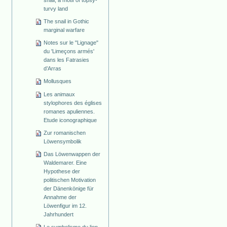
snail, a motif of topsy-
turvy land
The snail in Gothic
marginal warfare
Notes sur le "Lignage"
du 'Limeçons armés'
dans les Fatrasies
d’Arras
Mollusques
Les animaux
stylophores des églises
romanes apuliennes.
Etude iconographique
Zur romanischen
Löwensymbolik
Das Löwenwappen der
Waldemarer. Eine
Hypothese der
politischen Motivation
der Dänenkönige für
Annahme der
Löwenfigur im 12.
Jahrhundert
Le symbolisme du lion