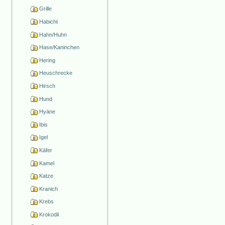
Grille
Habicht
Hahn/Huhn
Hase/Kaninchen
Hering
Heuschrecke
Hirsch
Hund
Hyäne
Ibis
Igel
Käfer
Kamel
Katze
Kranich
Krebs
Krokodil