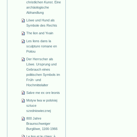
christlichen Kunst. Eine
archäologische
Abhandlung
Löwe und Hund als
Symbole des Rechts
The lion and Yvain
Les lions dans la
sculpture romane en
Poitou
Der Herrscher als
Löwe. Ursprung und
Gebrauch eines
politischen Symbols im
Früh- und
Hochmittelalter
Salve me ex ore leonis
Motyw lwa w polskiej
sztuce
szedniowiecznej
800 Jahre
Braunschweiger
Burglöwe, 1166-1966
Le lion et le chien: à