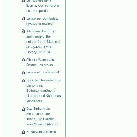
Le mystère de la
licorne. A la recherche
du sens perdu
La licorne. Symboles,
mythes et réalités
A bestiary tale: Text
and image of the
unicorn in the kitab na'l
al hayawan (British
Library Or. 2784)
Alberto Magno y los
últimos unicornios
La licorne et l'éléphant
Spiritalis Unicornis. Das
Einhorn als
Bedeutungsträger in
Literatur und Kunst des
Mittelalters
Das Einhorn als
Sinnzeichen des
Todes: Die Parabel
vom Mann im Abgrund
En suivant la licorne