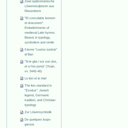
Zwei spätromanische
Löwenskulpturen aus
Riesenbeck
"Et conculabis leonem
et draconem".
Embelishments of
medieval Latin hymns:
Beasts in typology,
symbolism and simile
Il leone "custos iusticie"
di Bari
"Si le gita / sor son dos,
et si l'en porta" (Yvain,
vv. 3445-46)
Le lion et le miel
The lion standard in
"Exodus": Jewish
legend, Germanic
tradition, and Christian
typology
Zur Löwensymbolik
De quelques loups-
garous