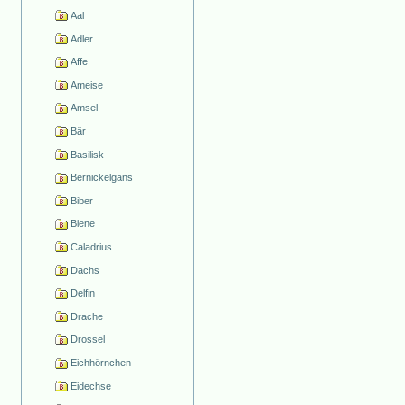
Aal
Adler
Affe
Ameise
Amsel
Bär
Basilisk
Bernickelgans
Biber
Biene
Caladrius
Dachs
Delfin
Drache
Drossel
Eichhörnchen
Eidechse