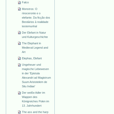
Falco
Monstros: O
rinoceronte e o
elefante. Da ficção dos
Bestiários à realidade
testemunhal
Der Elefant in Natur
und Kulturgeschichte
The Elephant in
Medieval Legend and
Art
Elephas, Elefant
Ungeheuer und
magische Lebewesen
in der 'Epistula
Alexandri ad Magistrum
Suum Aristotelem de
Situ Indiae'
Der weiße Adler im
Wappen des
Königreiches Polen im
13. Jahrhundert
The ass and the harp