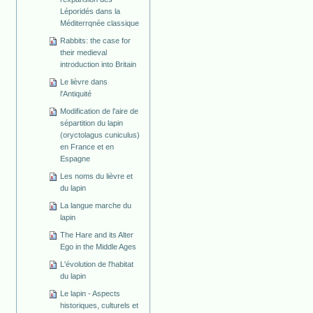
Léporidés dans la
Méditerrqnée classique
Rabbits: the case for
their medieval
introduction into Britain
Le lièvre dans
l'Antiquité
Modification de l'aire de
sépartition du lapin
(oryctolagus cuniculus)
en France et en
Espagne
Les noms du lièvre et
du lapin
La langue marche du
lapin
The Hare and its Alter
Ego in the Middle Ages
L'évolution de l'habitat
du lapin
Le lapin - Aspects
historiques, culturels et