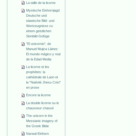
La taille de la licorne
Mystische Einhornjagd.
Deutsche und
slawische Bild- und
Wortzeugnisse zu
einem geistlichen
Sinnbild-Gefüge
"El unicornio", de
Manuel Mujica Láinez:
El mundo mágico y real
de la Edad Media
La licorne et les
prophètes: la
cathédrale de Laon et
la "Nativité Jhesu Crist"
en prose
Encore la licorne
La double licorne ou le
chausseur chassé
The unicorn in the
Messianic imagery of
the Greek Bible
Narwal-Einhorn