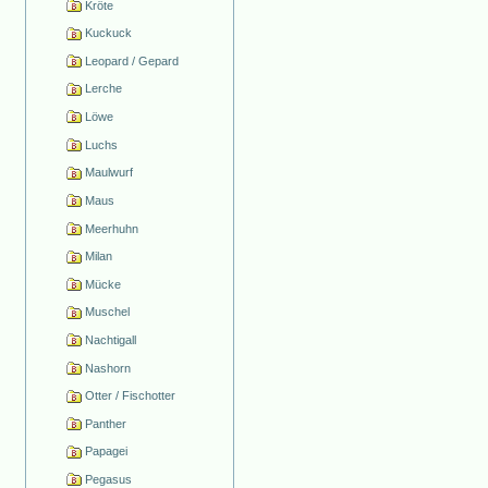
Kröte
Kuckuck
Leopard / Gepard
Lerche
Löwe
Luchs
Maulwurf
Maus
Meerhuhn
Milan
Mücke
Muschel
Nachtigall
Nashorn
Otter / Fischotter
Panther
Papagei
Pegasus