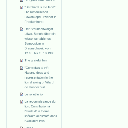
"Bernhardus me fecit":
Die romanischen
Löwenkopf­Türzieher in
Freckenhorst
Der Braunschweiger
Löwe. Bericht über ein
wissenschaftliches
Symposium in
Braunschweig vom
12.10. bis 15.10.1983
The grateful lion
"Contrefais al vif":
Nature, ideas and
representation in the
lion drawing of Villard
de Honnecourt
Le roi et le lion
La reconnaissance du
lion. Contribution à
l'étude d'un thème
littéraire acclimaté dans
l'Occident latin