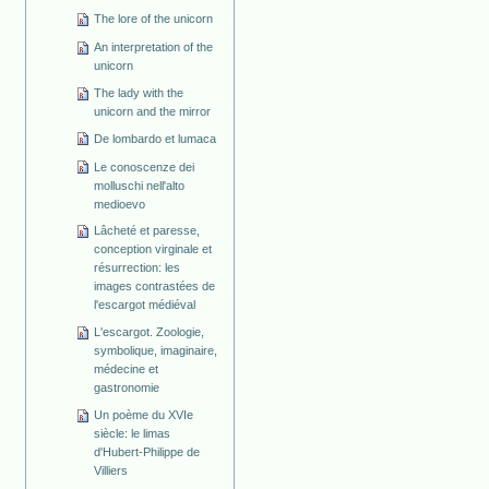
The lore of the unicorn
An interpretation of the
unicorn
The lady with the
unicorn and the mirror
De lombardo et lumaca
Le conoscenze dei
molluschi nell'alto
medioevo
Lâcheté et paresse,
conception virginale et
résurrection: les
images contrastées de
l'escargot médiéval
L'escargot. Zoologie,
symbolique, imaginaire,
médecine et
gastronomie
Un poème du XVIe
siècle: le limas
d'Hubert-Philippe de
Villiers