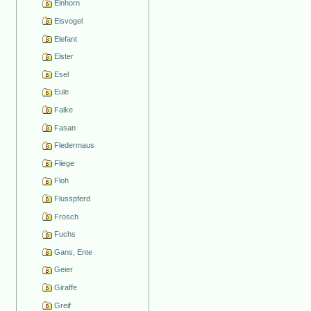
Einhorn
Eisvogel
Elefant
Elster
Esel
Eule
Falke
Fasan
Fledermaus
Fliege
Floh
Flusspferd
Frosch
Fuchs
Gans, Ente
Geier
Giraffe
Greif