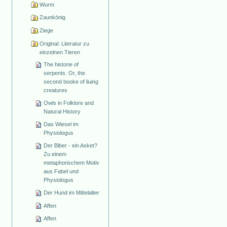
Wurm
Zaunkönig
Ziege
Original: Literatur zu
einzelnen Tieren
The historie of
serpents. Or, the
second booke of liuing
creatures
Owls in Folklore and
Natural History
Das Wiesel im
Physiologus
Der Biber - ein Asket?
Zu einem
metaphorischem Motiv
aus Fabel und
Physiologus
Der Hund im Mittelalter
Affen
Affen