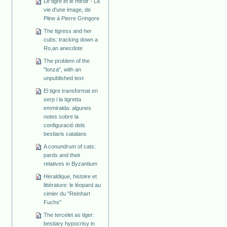
Le tigre et le miroir - La
vie d'une image, de
Pline à Pierre Gringore
The tigress and her
cubs: tracking down a
Ro,an anecdote
The problem of the
"lonza", with an
unpublished text
El tigre transformat en
serp i la tigretta
emmiralda: algunes
notes sobre la
configuració dels
bestiaris catalans
A conundrum of cats:
pards and their
relatives in Byzantium
Héraldique, histoire et
littérature: le léopard au
cimier du "Reinhart
Fuchs"
The tercelet as tiger:
bestiary hypocrisy in