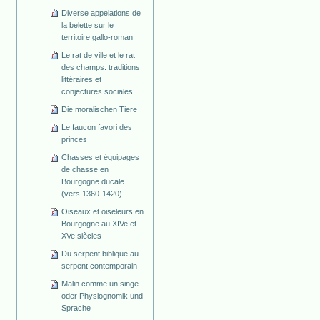
Diverse appelations de
la belette sur le
territoire gallo-roman
Le rat de ville et le rat
des champs: traditions
littéraires et
conjectures sociales
Die moralischen Tiere
Le faucon favori des
princes
Chasses et équipages
de chasse en
Bourgogne ducale
(vers 1360-1420)
Oiseaux et oiseleurs en
Bourgogne au XIVe et
XVe siècles
Du serpent biblique au
serpent contemporain
Malin comme un singe
oder Physiognomik und
Sprache