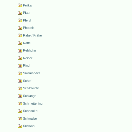
Pelikan
Pfau
Pferd
Phoenix
Rabe / Krähe
Ratte
Rebhuhn
Reiher
Rind
Salamander
Schaf
Schildkröte
Schlange
Schmetterling
Schnecke
Schwalbe
Schwan