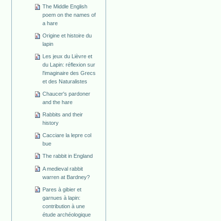
The Middle English
poem on the names of
a hare
Origine et histoire du
lapin
Les jeux du Lièvre et
du Lapin: réflexion sur
l'imaginaire des Grecs
et des Naturalistes
Chaucer's pardoner
and the hare
Rabbits and their
history
Cacciare la lepre col
bue
The rabbit in England
A medieval rabbit
warren at Bardney?
Pares à gibier et
garnues à lapin:
contribution à une
étude archéologique