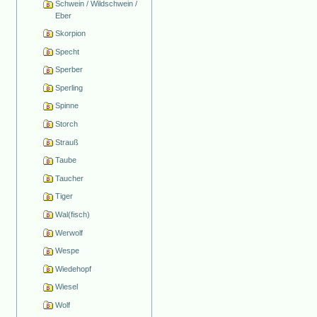
Schwein / Wildschwein /
Eber
Skorpion
Specht
Sperber
Sperling
Spinne
Storch
Strauß
Taube
Taucher
Tiger
Wal(fisch)
Werwolf
Wespe
Wiedehopf
Wiesel
Wolf