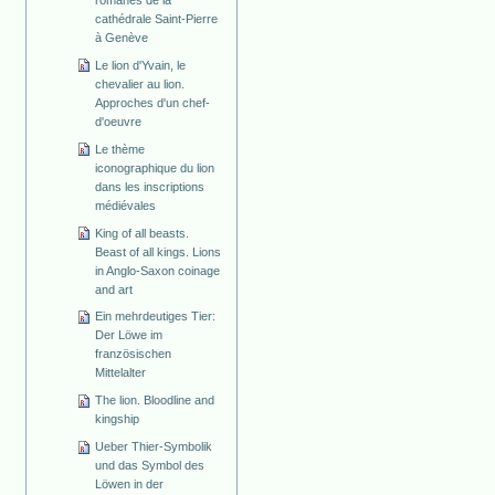
cathédrale Saint-Pierre
à Genève
Le lion d'Yvain, le
chevalier au lion.
Approches d'un chef-
d'oeuvre
Le thème
iconographique du lion
dans les inscriptions
médiévales
King of all beasts.
Beast of all kings. Lions
in Anglo-Saxon coinage
and art
Ein mehrdeutiges Tier:
Der Löwe im
französischen
Mittelalter
The lion. Bloodline and
kingship
Ueber Thier-Symbolik
und das Symbol des
Löwen in der