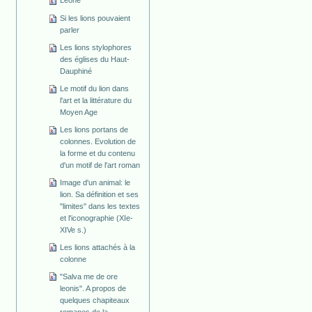
Leone
Si les lions pouvaient
parler
Les lions stylophores
des églises du Haut-
Dauphiné
Le motif du lion dans
l'art et la littérature du
Moyen Age
Les lions portans de
colonnes. Evolution de
la forme et du contenu
d'un motif de l'art roman
Image d'un animal: le
lion. Sa définition et ses
"limites" dans les textes
et l'iconographie (XIe-
XIVe s.)
Les lions attachés à la
colonne
"Salva me de ore
leonis". A propos de
quelques chapiteaux
romanes de la