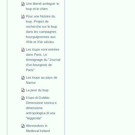
Une liberté ambiguë: le
loup et le chien
Pour une histoire du
loup. Project de
recherche sur le loup
dans les campagnes
bourguignonnes aux
XIVe et XVe siècles
Les loups sont entrées
dans Paris. Le
témoignage du "Journal
d'un bourgeois de
Paris"
Les loups au pays de
Namur
La peur du loup
Il lupo di Gubbio.
Dimensione storica e
dimensione
antropologica di una
"leggenda"
Werewolves in
Medieval Ireland