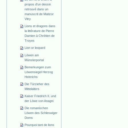
propos d'un dessin
retrouvé dans un
manuscrit de Matizor
Vitry
Lions et dragons dans
la littérature de Pierre
Damien à Chrétien de
Troyes
Lion or leopard
Löwen am
Münsterportal
Bemerkungen zum
Löwensiegel Herzog
Heinrichs
Die Türzieher des
Mittelalters
Kaiser Friedrich II. und
der Löwe von Anagni
Die romanischen
Löwen des Schleswiger
Doms
Pourquoi tant de lions