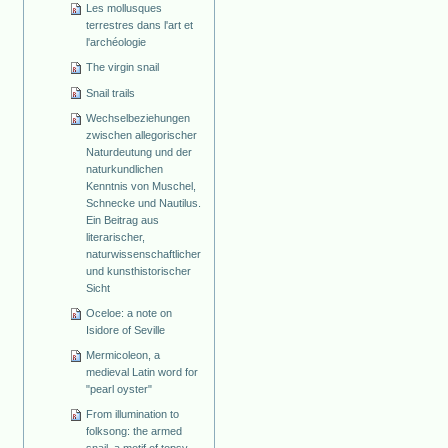
Les mollusques
terrestres dans l'art et
l'archéologie
The virgin snail
Snail trails
Wechselbeziehungen
zwischen allegorischer
Naturdeutung und der
naturkundlichen
Kenntnis von Muschel,
Schnecke und Nautilus.
Ein Beitrag aus
literarischer,
naturwissenschaftlicher
und kunsthistorischer
Sicht
Oceloe: a note on
Isidore of Seville
Mermicoleon, a
medieval Latin word for
"pearl oyster"
From illumination to
folksong: the armed