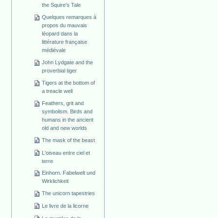
the Squire's Tale
Quelques remarques à
propos du mauvais
léopard dans la
littérature française
médiévale
John Lydgate and the
proverbial tiger
Tigers at the bottom of
a treacle well
Feathers, grit and
symbolism. Birds and
humans in the ancient
old and new worlds
The mask of the beast
L'oiseau entre ciel et
terre
Einhorn. Fabelwelt und
Wirklichkeit
The unicorn tapestries
Le livre de la licorne