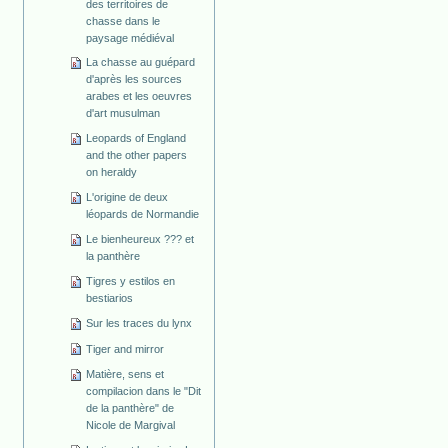
des territoires de
chasse dans le
paysage médiéval
La chasse au guépard
d'après les sources
arabes et les oeuvres
d'art musulman
Leopards of England
and the other papers
on heraldy
L'origine de deux
léopards de Normandie
Le bienheureux ??? et
la panthère
Tigres y estilos en
bestiarios
Sur les traces du lynx
Tiger and mirror
Matière, sens et
compilacion dans le "Dit
de la panthère" de
Nicole de Margival