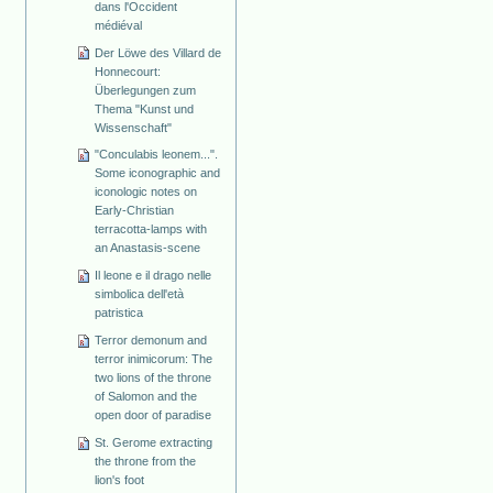
dans l'Occident
médiéval
Der Löwe des Villard de
Honnecourt:
Überlegungen zum
Thema "Kunst und
Wissenschaft"
"Conculabis leonem...".
Some iconographic and
iconologic notes on
Early-Christian
terracotta-lamps with
an Anastasis-scene
Il leone e il drago nelle
simbolica dell'età
patristica
Terror demonum and
terror inimicorum: The
two lions of the throne
of Salomon and the
open door of paradise
St. Gerome extracting
the throne from the
lion's foot