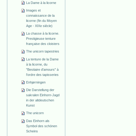
La Dame à la licorne
Images et
connaissance de la
licorne (fin du Moyen
Age - XIXe siècle)
La chasse à la licorne.
Prestigieuse tenture
française des cloisters
The unicorn tapestries
La tenture de la Dame
à la licorne, du
"Bestiaire d'amours" à
l'ordre des tapisseries
Enhjørningen
Die Darstellung der
sakralen Einhorn-Jagd
in der altdeutschen
Kunst
The unicorn
Das Einhorn als
Symbol des schönen
Scheins