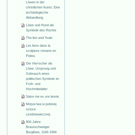
Löwen in der
christlichen Kunst. Eine
archäologische
Abhandlung
Löwe und Hund als
Symbole des Rechts
The lion and Yvain
Les lions dans la
sculpture romane en
Poitou
Der Herrscher als
Löwe. Ursprung und
Gebrauch eines
politischen Symbols im
Früh- und
Hochmittelalter
Salve me ex ore leonis
Motyw lwa w polskiej
sztuce
szedniowiecznej
800 Jahre
Braunschweiger
Burglöwe, 1166-1966