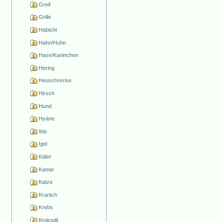
Greif
Grille
Habicht
Hahn/Huhn
Hase/Kaninchen
Hering
Heuschrecke
Hirsch
Hund
Hyäne
Ibis
Igel
Käfer
Kamel
Katze
Kranich
Krebs
Krokodil