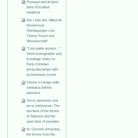
Pourquoi tant de lions
dans l'Occident
médiéval
Der Löwe des Villard de
Honnecourt:
Überlegungen zum
Thema "Kunst und
Wissenschaft"
"Conculabis leonem...".
Some iconographic and
iconologic notes on
Early-Christian
terracotta-lamps with
an Anastasis-scene
Il leone e il drago nelle
simbolica dell'età
patristica
Terror demonum and
terror inimicorum: The
two lions of the throne
of Salomon and the
open door of paradise
St. Gerome extracting
the throne from the