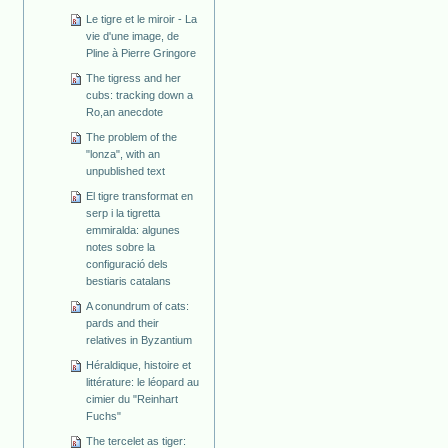
Le tigre et le miroir - La
vie d'une image, de
Pline à Pierre Gringore
The tigress and her
cubs: tracking down a
Ro,an anecdote
The problem of the
"lonza", with an
unpublished text
El tigre transformat en
serp i la tigretta
emmiralda: algunes
notes sobre la
configuració dels
bestiaris catalans
A conundrum of cats:
pards and their
relatives in Byzantium
Héraldique, histoire et
littérature: le léopard au
cimier du "Reinhart
Fuchs"
The tercelet as tiger: