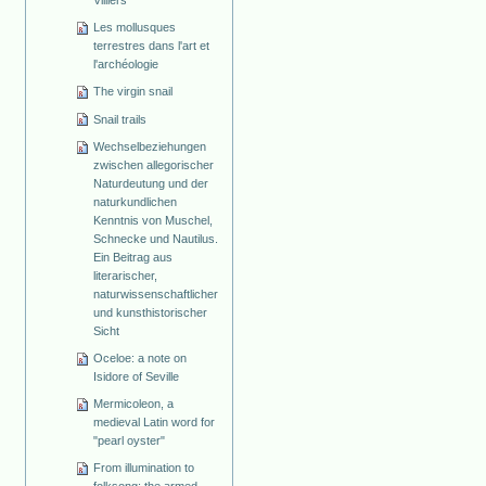
Villiers
Les mollusques
terrestres dans l'art et
l'archéologie
The virgin snail
Snail trails
Wechselbeziehungen
zwischen allegorischer
Naturdeutung und der
naturkundlichen
Kenntnis von Muschel,
Schnecke und Nautilus.
Ein Beitrag aus
literarischer,
naturwissenschaftlicher
und kunsthistorischer
Sicht
Oceloe: a note on
Isidore of Seville
Mermicoleon, a
medieval Latin word for
"pearl oyster"
From illumination to