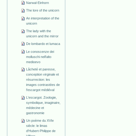
Narwal-Einhorn
The lore of the unicorn
An interpretation of the
unicorn
The lady with the
unicorn and the mirror
De lombardo et lumaca
Le conoscenze dei
molluschi nell'alto
medioevo
Lâcheté et paresse,
conception virginale et
résurrection: les
images contrastées de
l'escargot médiéval
L'escargot. Zoologie,
symbolique, imaginaire,
médecine et
gastronomie
Un poème du XVIe
siècle: le limas
d'Hubert-Philippe de