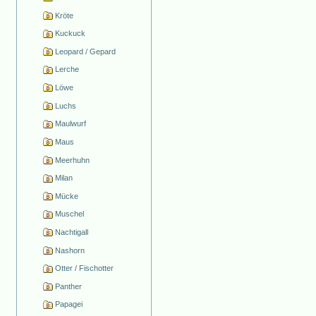
Kröte
Kuckuck
Leopard / Gepard
Lerche
Löwe
Luchs
Maulwurf
Maus
Meerhuhn
Milan
Mücke
Muschel
Nachtigall
Nashorn
Otter / Fischotter
Panther
Papagei