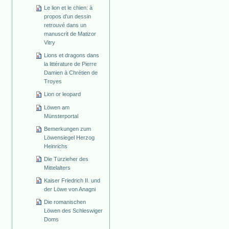
Le lion et le chien: à
propos d'un dessin
retrouvé dans un
manuscrit de Matizor
Vitry
Lions et dragons dans
la littérature de Pierre
Damien à Chrétien de
Troyes
Lion or leopard
Löwen am
Münsterportal
Bemerkungen zum
Löwensiegel Herzog
Heinrichs
Die Türzieher des
Mittelalters
Kaiser Friedrich II. und
der Löwe von Anagni
Die romanischen
Löwen des Schleswiger
Doms