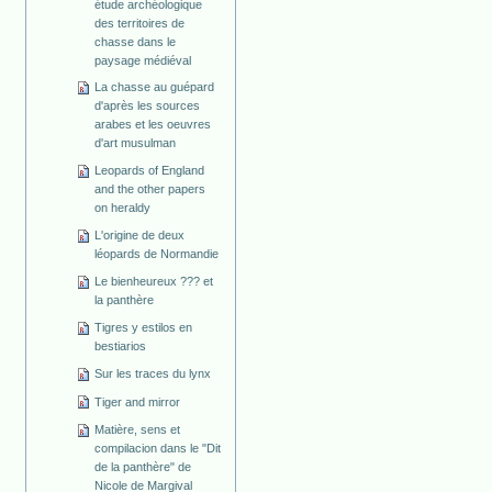
étude archéologique
des territoires de
chasse dans le
paysage médiéval
La chasse au guépard
d'après les sources
arabes et les oeuvres
d'art musulman
Leopards of England
and the other papers
on heraldy
L'origine de deux
léopards de Normandie
Le bienheureux ??? et
la panthère
Tigres y estilos en
bestiarios
Sur les traces du lynx
Tiger and mirror
Matière, sens et
compilacion dans le "Dit
de la panthère" de
Nicole de Margival