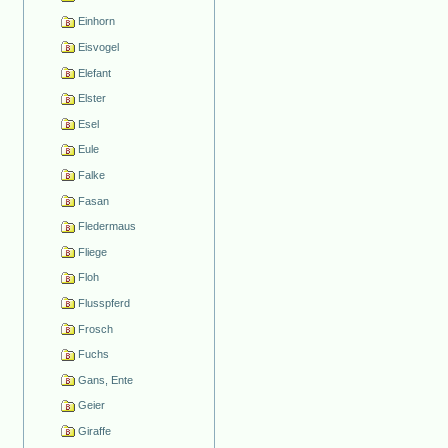
Einhorn
Eisvogel
Elefant
Elster
Esel
Eule
Falke
Fasan
Fledermaus
Fliege
Floh
Flusspferd
Frosch
Fuchs
Gans, Ente
Geier
Giraffe