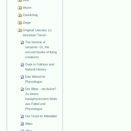
Wolf
Wurm
Zaunkönig
Ziege
Original: Literatur zu
einzelnen Tieren
The historie of
serpents. Or, the
second booke of liuing
creatures
Owls in Folklore and
Natural History
Das Wiesel im
Physiologus
Der Biber - ein Asket?
Zu einem
metaphorischem Motiv
aus Fabel und
Physiologus
Der Hund im Mittelalter
Affen