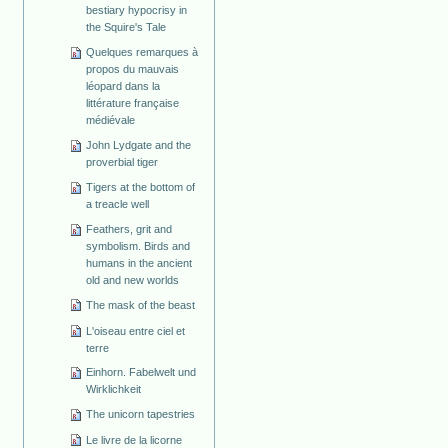
bestiary hypocrisy in
the Squire's Tale
Quelques remarques à
propos du mauvais
léopard dans la
littérature française
médiévale
John Lydgate and the
proverbial tiger
Tigers at the bottom of
a treacle well
Feathers, grit and
symbolism. Birds and
humans in the ancient
old and new worlds
The mask of the beast
L'oiseau entre ciel et
terre
Einhorn. Fabelwelt und
Wirklichkeit
The unicorn tapestries
Le livre de la licorne