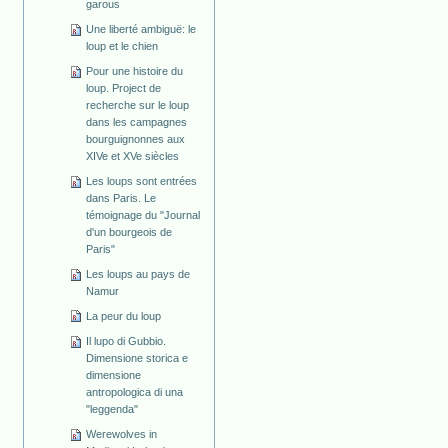
garous
Une liberté ambiguë: le
loup et le chien
Pour une histoire du
loup. Project de
recherche sur le loup
dans les campagnes
bourguignonnes aux
XIVe et XVe siècles
Les loups sont entrées
dans Paris. Le
témoignage du "Journal
d'un bourgeois de
Paris"
Les loups au pays de
Namur
La peur du loup
Il lupo di Gubbio.
Dimensione storica e
dimensione
antropologica di una
"leggenda"
Werewolves in