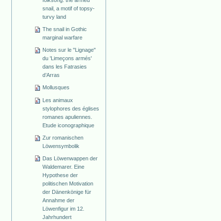
folksong: the armed
snail, a motif of topsy-
turvy land
The snail in Gothic
marginal warfare
Notes sur le "Lignage"
du 'Limeçons armés'
dans les Fatrasies
d’Arras
Mollusques
Les animaux
stylophores des églises
romanes apuliennes.
Etude iconographique
Zur romanischen
Löwensymbolik
Das Löwenwappen der
Waldemarer. Eine
Hypothese der
politischen Motivation
der Dänenkönige für
Annahme der
Löwenfigur im 12.
Jahrhundert