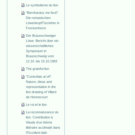
Le symbolisme du lion
"Bernhardus me fecit":
Die romanischen
Löwenkopf­Türzieher in
Freckenhorst
Der Braunschweiger
Löwe. Bericht über ein
wissenschaftliches
Symposium in
Braunschweig vom
12.10. bis 15.10.1983
The grateful lion
"Contrefais al vif":
Nature, ideas and
representation in the
lion drawing of Villard
de Honnecourt
Le roi et le lion
La reconnaissance du
lion. Contribution à
l'étude d'un thème
littéraire acclimaté dans
l'Occident latin