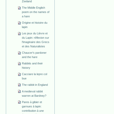
Zeeland
The Middle English
poem on the names of
a hare
Origine et histoire du
lapin
Les jeux du Lièvre et
du Lapin: réflexion sur
l'imaginaire des Grecs
et des Naturalistes
Chaucer's pardoner
and the hare
Rabbits and their
history
Cacciare la lepre col
bue
The rabbit in England
A medieval rabbit
warren at Bardney?
Pares à gibier et
garnues à lapin:
contribution à une