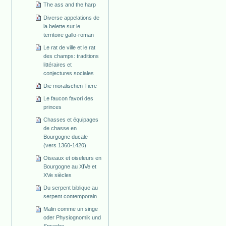
The ass and the harp
Diverse appelations de
la belette sur le
territoire gallo-roman
Le rat de ville et le rat
des champs: traditions
littéraires et
conjectures sociales
Die moralischen Tiere
Le faucon favori des
princes
Chasses et équipages
de chasse en
Bourgogne ducale
(vers 1360-1420)
Oiseaux et oiseleurs en
Bourgogne au XIVe et
XVe siècles
Du serpent biblique au
serpent contemporain
Malin comme un singe
oder Physiognomik und