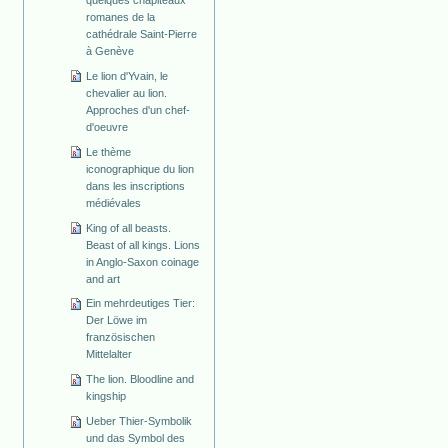
romanes de la
cathédrale Saint-Pierre
à Genève
Le lion d'Yvain, le
chevalier au lion.
Approches d'un chef-
d'oeuvre
Le thème
iconographique du lion
dans les inscriptions
médiévales
King of all beasts.
Beast of all kings. Lions
in Anglo-Saxon coinage
and art
Ein mehrdeutiges Tier:
Der Löwe im
französischen
Mittelalter
The lion. Bloodline and
kingship
Ueber Thier-Symbolik
und das Symbol des