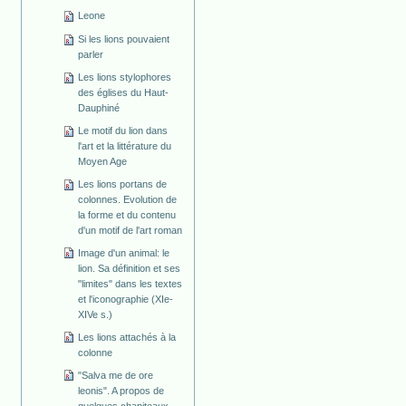
Leone
Si les lions pouvaient
parler
Les lions stylophores
des églises du Haut-
Dauphiné
Le motif du lion dans
l'art et la littérature du
Moyen Age
Les lions portans de
colonnes. Evolution de
la forme et du contenu
d'un motif de l'art roman
Image d'un animal: le
lion. Sa définition et ses
"limites" dans les textes
et l'iconographie (XIe-
XIVe s.)
Les lions attachés à la
colonne
"Salva me de ore
leonis". A propos de
quelques chapiteaux