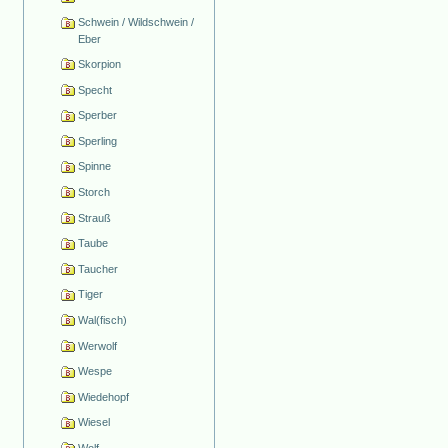
Schwein / Wildschwein /
Eber
Skorpion
Specht
Sperber
Sperling
Spinne
Storch
Strauß
Taube
Taucher
Tiger
Wal(fisch)
Werwolf
Wespe
Wiedehopf
Wiesel