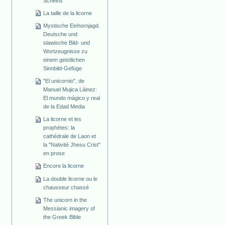
Scheins
La taille de la licorne
Mystische Einhornjagd.
Deutsche und
slawische Bild- und
Wortzeugnisse zu
einem geistlichen
Sinnbild-Gefüge
"El unicornio", de
Manuel Mujica Láinez:
El mundo mágico y real
de la Edad Media
La licorne et les
prophètes: la
cathédrale de Laon et
la "Nativité Jhesu Crist"
en prose
Encore la licorne
La double licorne ou le
chausseur chassé
The unicorn in the
Messianic imagery of
the Greek Bible