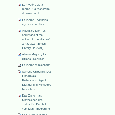
Le mystère de la
licorne. A la recherche
du sens perdu
La licorne. Symboles,
mythes et réalités
A bestiary tale: Text
and image of the
unicorn in the kitab na'l
al hayawan (British
Library Or. 2784)
Alberto Magno y los
últimos unicornios
La licorne et l'éléphant
Spiritalis Unicornis. Das
Einhorn als
Bedeutungsträger in
Literatur und Kunst des
Mittelalters
Das Einhorn als
Sinnzeichen des
Todes: Die Parabel
vom Mann im Abgrund
En suivant la licorne