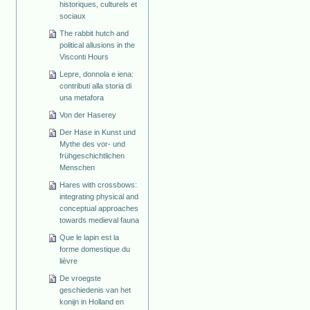
historiques, culturels et
sociaux
The rabbit hutch and
political allusions in the
Visconti Hours
Lepre, donnola e iena:
contributi alla storia di
una metafora
Von der Haserey
Der Hase in Kunst und
Mythe des vor- und
frühgeschichtlichen
Menschen
Hares with crossbows:
integrating physical and
conceptual approaches
towards medieval fauna
Que le lapin est la
forme domestique du
lièvre
De vroegste
geschiedenis van het
konijn in Holland en