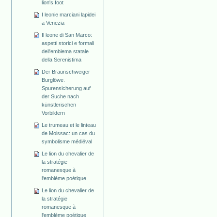
lion's foot
I leonie marciani lapidei
a Venezia
Il leone di San Marco:
aspetti storici e formali
dell'emblema statale
della Serenistima
Der Braunschweiger
Burglöwe.
Spurensicherung auf
der Suche nach
künstlerischen
Vorbildern
Le trumeau et le linteau
de Moissac: un cas du
symbolisme médiéval
Le lion du chevalier de
la stratégie
romanesque à
l'emblème poétique
Le lion du chevalier de
la stratégie
romanesque à
l'emblème poétique