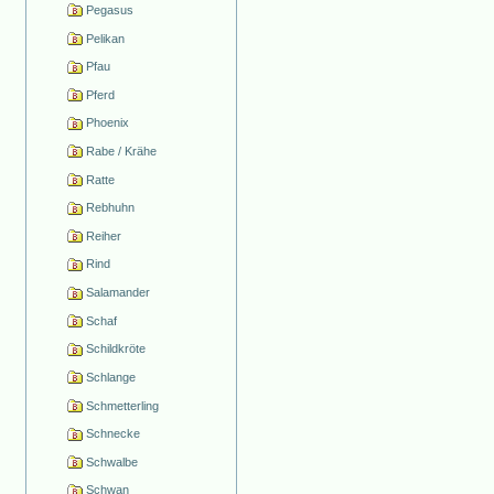
Pegasus
Pelikan
Pfau
Pferd
Phoenix
Rabe / Krähe
Ratte
Rebhuhn
Reiher
Rind
Salamander
Schaf
Schildkröte
Schlange
Schmetterling
Schnecke
Schwalbe
Schwan