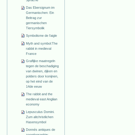
Sprache
Das Ebersignum im
Germanischen: Ein
Beitrag zur
germanischen
Tiersymbolik
Symbolisme de l’aigle
Myth and symbol:The
rabbit in medieval
France
Graflijke maatregeln
tegen de beschadiging
van dwinen, dijken en
polders door konijnen,
op het eind van de
14de eeuw
The rabbit and the
medieval east Anglian
economy
Lepusculus Domini.
Zum altchristlichen
Hasensymbol
Donnés antiques de
zoogéographie: