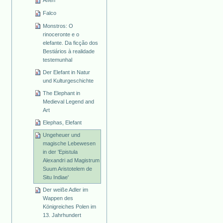
Affen
Falco
Monstros: O
rinoceronte e o
elefante. Da ficção dos
Bestiários à realidade
testemunhal
Der Elefant in Natur
und Kulturgeschichte
The Elephant in
Medieval Legend and
Art
Elephas, Elefant
Ungeheuer und
magische Lebewesen
in der 'Epistula
Alexandri ad Magistrum
Suum Aristotelem de
Situ Indiae'
Der weiße Adler im
Wappen des
Königreiches Polen im
13. Jahrhundert