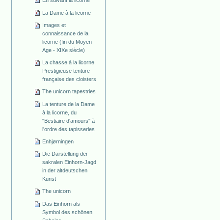
La Dame à la licorne
Images et
connaissance de la
licorne (fin du Moyen
Age - XIXe siècle)
La chasse à la licorne.
Prestigieuse tenture
française des cloisters
The unicorn tapestries
La tenture de la Dame
à la licorne, du
"Bestiaire d'amours" à
l'ordre des tapisseries
Enhjørningen
Die Darstellung der
sakralen Einhorn-Jagd
in der altdeutschen
Kunst
The unicorn
Das Einhorn als
Symbol des schönen