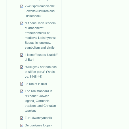
Zwei spätromanische
Löwenskulpturen aus
Riesenbeck
"Et conculabis leonem
et draconem".
Embelishments of
medieval Latin hymns:
Beasts in typology,
symbolism and simile
Il leone "custos iusticie"
di Bari
"Si le gita / sor son dos,
et si l'en porta" (Yvain,
vv. 3445-46)
Le lion et le miel
The lion standard in
"Exodus": Jewish
legend, Germanic
tradition, and Christian
typology
Zur Löwensymbolik
De quelques loups-