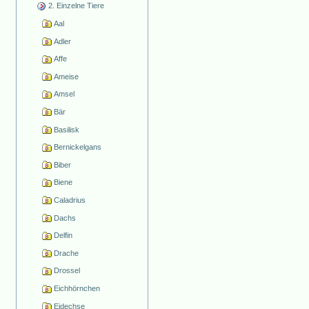
2. Einzelne Tiere
Aal
Adler
Affe
Ameise
Amsel
Bär
Basilisk
Bernickelgans
Biber
Biene
Caladrius
Dachs
Delfin
Drache
Drossel
Eichhörnchen
Eidechse