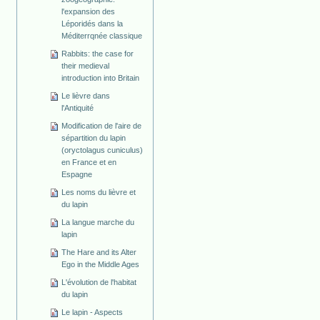
l'expansion des
Léporidés dans la
Méditerrqnée classique
Rabbits: the case for
their medieval
introduction into Britain
Le lièvre dans
l'Antiquité
Modification de l'aire de
sépartition du lapin
(oryctolagus cuniculus)
en France et en
Espagne
Les noms du lièvre et
du lapin
La langue marche du
lapin
The Hare and its Alter
Ego in the Middle Ages
L'évolution de l'habitat
du lapin
Le lapin - Aspects