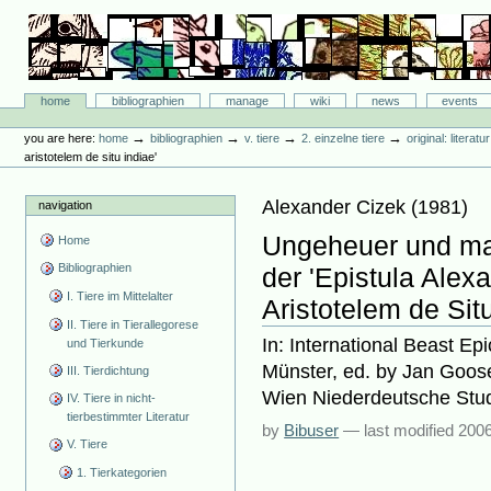
Skip
to
content.
|
Skip
Bibliographie-Portal
to
Sections
home
bibliographien
manage
wiki
news
events
navigation
Personal
tools
→
→
→
→
you are here:
home
bibliographien
v. tiere
2. einzelne tiere
original: literat
aristotelem de situ indiae'
Alexander Cizek
(
1981
)
navigation
Ungeheuer und ma
Home
Bibliographien
der 'Epistula Ale
I. Tiere im Mittelalter
Aristotelem de Situ
II. Tiere in Tierallegorese
In: International Beast Ep
und Tierkunde
Münster, ed. by Jan Goos
III. Tierdichtung
Wien Niederdeutsche Studi
IV. Tiere in nicht-
tierbestimmter Literatur
by
Bibuser
—
last modified
2006
V. Tiere
1. Tierkategorien