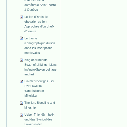
cathédrale Saint-Pierre
à Genève
Le lion d'Yvain, le
chevalier au lion.
Approches d'un chef-
d'oeuvre
Le thème
iconographique du lion
dans les inscriptions
médiévales
King of all beasts.
Beast of all kings. Lions
in Anglo-Saxon coinage
and art
Ein mehrdeutiges Tier:
Der Löwe im
französischen
Mittelalter
The lion. Bloodline and
kingship
Ueber Thier-Symbolik
und das Symbol des
Löwen in der