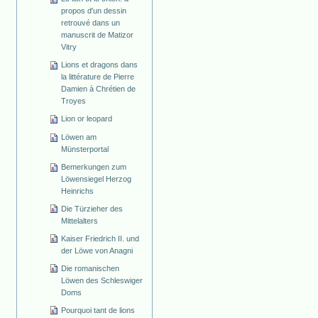
propos d'un dessin
retrouvé dans un
manuscrit de Matizor
Vitry
Lions et dragons dans
la littérature de Pierre
Damien à Chrétien de
Troyes
Lion or leopard
Löwen am
Münsterportal
Bemerkungen zum
Löwensiegel Herzog
Heinrichs
Die Türzieher des
Mittelalters
Kaiser Friedrich II. und
der Löwe von Anagni
Die romanischen
Löwen des Schleswiger
Doms
Pourquoi tant de lions