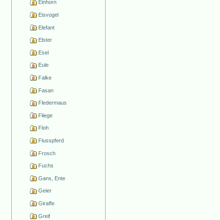
Einhorn
Eisvogel
Elefant
Elster
Esel
Eule
Falke
Fasan
Fledermaus
Fliege
Floh
Flusspferd
Frosch
Fuchs
Gans, Ente
Geier
Giraffe
Greif