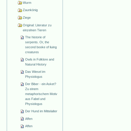
Wurm
Zaunkönig
Ziege
Original: Literatur zu
einzelnen Tieren
The historie of
serpents. Or, the
second booke of liuing
creatures
Owls in Folklore and
Natural History
Das Wiesel im
Physiologus
Der Biber - ein Asket?
Zu einem
metaphorischem Motiv
aus Fabel und
Physiologus
Der Hund im Mittelalter
Affen
Affen