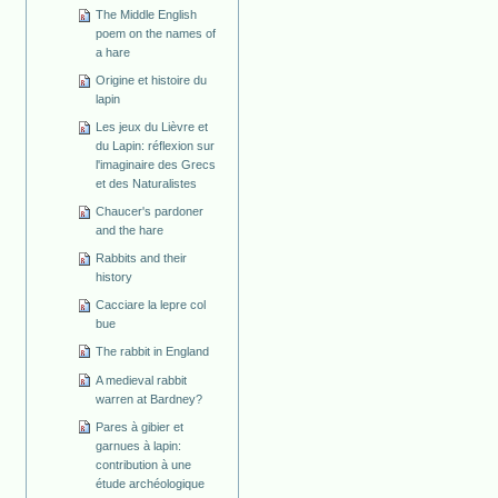
The Middle English
poem on the names of
a hare
Origine et histoire du
lapin
Les jeux du Lièvre et
du Lapin: réflexion sur
l'imaginaire des Grecs
et des Naturalistes
Chaucer's pardoner
and the hare
Rabbits and their
history
Cacciare la lepre col
bue
The rabbit in England
A medieval rabbit
warren at Bardney?
Pares à gibier et
garnues à lapin:
contribution à une
étude archéologique