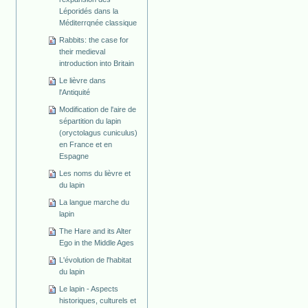
Léporidés dans la
Méditerrqnée classique
Rabbits: the case for
their medieval
introduction into Britain
Le lièvre dans
l'Antiquité
Modification de l'aire de
sépartition du lapin
(oryctolagus cuniculus)
en France et en
Espagne
Les noms du lièvre et
du lapin
La langue marche du
lapin
The Hare and its Alter
Ego in the Middle Ages
L'évolution de l'habitat
du lapin
Le lapin - Aspects
historiques, culturels et