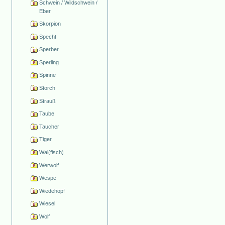
Schwein / Wildschwein /
Eber
Skorpion
Specht
Sperber
Sperling
Spinne
Storch
Strauß
Taube
Taucher
Tiger
Wal(fisch)
Werwolf
Wespe
Wiedehopf
Wiesel
Wolf