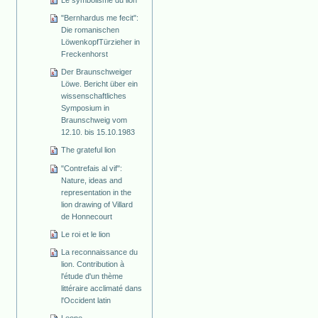
"Bernhardus me fecit":
Die romanischen
Löwenkopf­Türzieher in
Freckenhorst
Der Braunschweiger
Löwe. Bericht über ein
wissenschaftliches
Symposium in
Braunschweig vom
12.10. bis 15.10.1983
The grateful lion
"Contrefais al vif":
Nature, ideas and
representation in the
lion drawing of Villard
de Honnecourt
Le roi et le lion
La reconnaissance du
lion. Contribution à
l'étude d'un thème
littéraire acclimaté dans
l'Occident latin