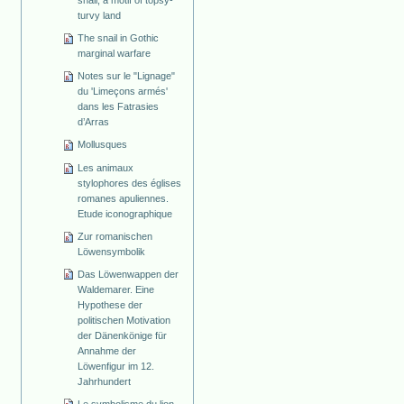
snail, a motif of topsy-
turvy land
The snail in Gothic
marginal warfare
Notes sur le "Lignage"
du 'Limeçons armés'
dans les Fatrasies
d’Arras
Mollusques
Les animaux
stylophores des églises
romanes apuliennes.
Etude iconographique
Zur romanischen
Löwensymbolik
Das Löwenwappen der
Waldemarer. Eine
Hypothese der
politischen Motivation
der Dänenkönige für
Annahme der
Löwenfigur im 12.
Jahrhundert
Le symbolisme du lion