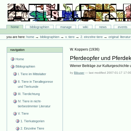
Skip
to
content.
|
Skip
Bibliographie-Portal
to
Sections
home
bibliographien
manage
wiki
news
events
navigation
Personal
tools
→
→
→
→
you are here:
home
bibliographien
v. tiere
2. einzelne tiere
original: literat
W. Koppers
(
1936
)
navigation
Pferdeopfer und Pferde
Home
Wiener Beiträge zur Kulturgeschichte u
Bibliographien
by
Bibuser
—
last modified
2007-01-17 17:0
I. Tiere im Mittelalter
II. Tiere in Tierallegorese
und Tierkunde
III. Tierdichtung
IV. Tiere in nicht-
tierbestimmter Literatur
V. Tiere
1. Tierkategorien
2. Einzelne Tiere