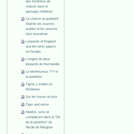
des territoires de
chasse dans le
paysage médiéval
La chasse au guépard
d'après les sources
arabes et les oeuvres
d'art musulman
Leopards of England
and the other papers
on heraldy
L'origine de deux
léopards de Normandie
Le bienheureux ??? et
la panthère
Tigres y estilos en
bestiarios
Sur les traces du lynx
Tiger and mirror
Matière, sens et
compilacion dans le "Dit
de la panthère" de
Nicole de Margival