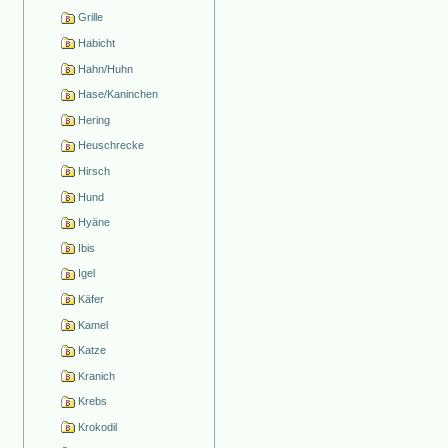
Grille
Habicht
Hahn/Huhn
Hase/Kaninchen
Hering
Heuschrecke
Hirsch
Hund
Hyäne
Ibis
Igel
Käfer
Kamel
Katze
Kranich
Krebs
Krokodil