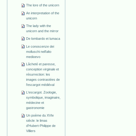
The lore of the unicorn
An interpretation of the
unicorn
The lady with the
unicorn and the mirror
De lombardo et lumaca
Le conoscenze dei
molluschi nell'alto
medioevo
Lâcheté et paresse,
conception virginale et
résurrection: les
images contrastées de
l'escargot médiéval
L'escargot. Zoologie,
symbolique, imaginaire,
médecine et
gastronomie
Un poème du XVIe
siècle: le limas
d'Hubert-Philippe de
Villiers