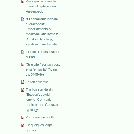
Zwei spätromanische
Löwenskulpturen aus
Riesenbeck
"Et conculabis leonem
et draconem".
Embelishments of
medieval Latin hymns:
Beasts in typology,
symbolism and simile
Il leone "custos iusticie"
di Bari
"Si le gita / sor son dos,
et si l'en porta" (Yvain,
vv. 3445-46)
Le lion et le miel
The lion standard in
"Exodus": Jewish
legend, Germanic
tradition, and Christian
typology
Zur Löwensymbolik
De quelques loups-
garous