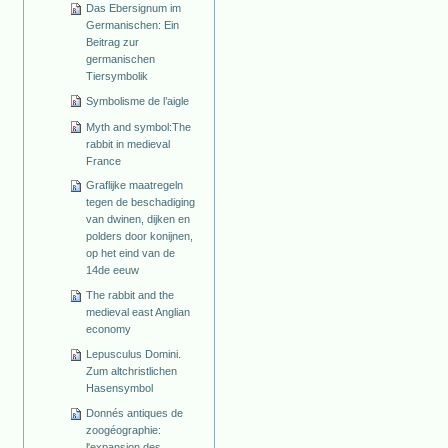
Das Ebersignum im
Germanischen: Ein
Beitrag zur
germanischen
Tiersymbolik
Symbolisme de l’aigle
Myth and symbol:The
rabbit in medieval
France
Graflijke maatregeln
tegen de beschadiging
van dwinen, dijken en
polders door konijnen,
op het eind van de
14de eeuw
The rabbit and the
medieval east Anglian
economy
Lepusculus Domini.
Zum altchristlichen
Hasensymbol
Donnés antiques de
zoogéographie:
l'expansion des