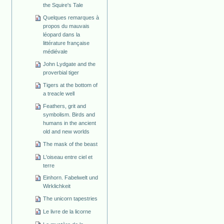
the Squire's Tale
Quelques remarques à
propos du mauvais
léopard dans la
littérature française
médiévale
John Lydgate and the
proverbial tiger
Tigers at the bottom of
a treacle well
Feathers, grit and
symbolism. Birds and
humans in the ancient
old and new worlds
The mask of the beast
L'oiseau entre ciel et
terre
Einhorn. Fabelwelt und
Wirklichkeit
The unicorn tapestries
Le livre de la licorne