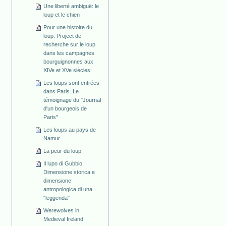
Une liberté ambiguë: le
loup et le chien
Pour une histoire du
loup. Project de
recherche sur le loup
dans les campagnes
bourguignonnes aux
XIVe et XVe siècles
Les loups sont entrées
dans Paris. Le
témoignage du "Journal
d'un bourgeois de
Paris"
Les loups au pays de
Namur
La peur du loup
Il lupo di Gubbio.
Dimensione storica e
dimensione
antropologica di una
"leggenda"
Werewolves in
Medieval Ireland