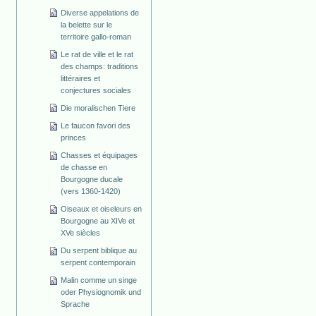
Diverse appelations de
la belette sur le
territoire gallo-roman
Le rat de ville et le rat
des champs: traditions
littéraires et
conjectures sociales
Die moralischen Tiere
Le faucon favori des
princes
Chasses et équipages
de chasse en
Bourgogne ducale
(vers 1360-1420)
Oiseaux et oiseleurs en
Bourgogne au XIVe et
XVe siècles
Du serpent biblique au
serpent contemporain
Malin comme un singe
oder Physiognomik und
Sprache