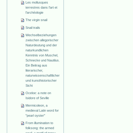
Les mollusques
terrestres dans l'art et
l'archéologie
The virgin snail
Snail trails
Wechselbeziehungen
zwischen allegorischer
Naturdeutung und der
naturkundlichen
Kenntnis von Muschel,
Schnecke und Nautilus.
Ein Beitrag aus
literarischer,
naturwissenschaftlicher
und kunsthistorischer
Sicht
Oceloe: a note on
Isidore of Seville
Mermicoleon, a
medieval Latin word for
"pearl oyster"
From illumination to
folksong: the armed