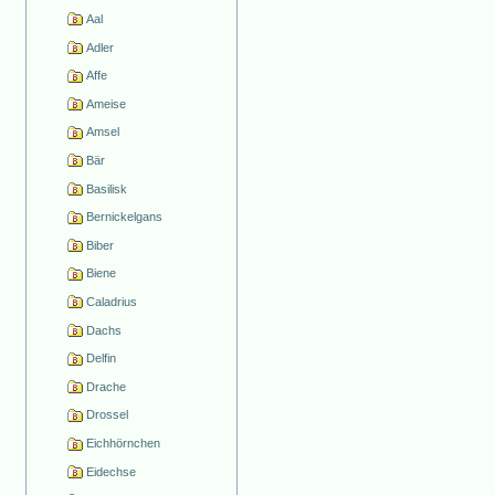
Aal
Adler
Affe
Ameise
Amsel
Bär
Basilisk
Bernickelgans
Biber
Biene
Caladrius
Dachs
Delfin
Drache
Drossel
Eichhörnchen
Eidechse