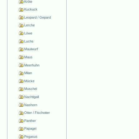
Kröte
Kuckuck
Leopard / Gepard
Lerche
Löwe
Luchs
Maulwurf
Maus
Meerhuhn
Milan
Mücke
Muschel
Nachtigall
Nashorn
Otter / Fischotter
Panther
Papagei
Pegasus