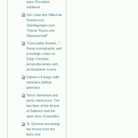
dans l'Occident
médiéval
Der Löwe des Villard de
Honnecourt:
Überlegungen zum
Thema "Kunst und
Wissenschaft"
"Conculabis leonem...".
Some iconographic and
iconologic notes on
Early-Christian
terracotta-lamps with
an Anastasis-scene
Il leone e il drago nelle
simbolica dell'età
patristica
Terror demonum and
terror inimicorum: The
two lions of the throne
of Salomon and the
open door of paradise
St. Gerome extracting
the throne from the
lion's foot