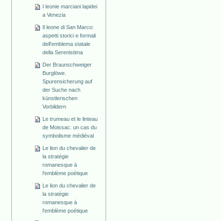
I leonie marciani lapidei
a Venezia
Il leone di San Marco:
aspetti storici e formali
dell'emblema statale
della Serenistima
Der Braunschweiger
Burglöwe.
Spurensicherung auf
der Suche nach
künstlerischen
Vorbildern
Le trumeau et le linteau
de Moissac: un cas du
symbolisme médiéval
Le lion du chevalier de
la stratégie
romanesque à
l'emblème poétique
Le lion du chevalier de
la stratégie
romanesque à
l'emblème poétique