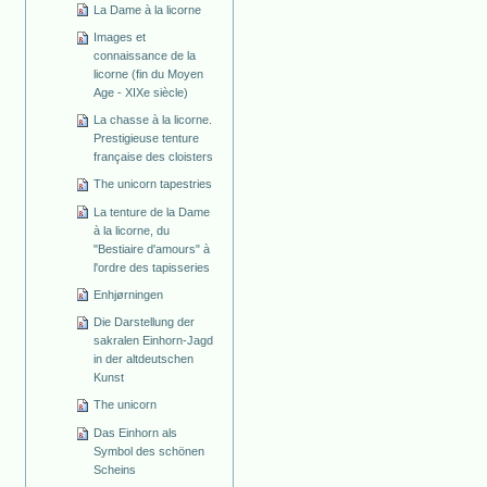
La Dame à la licorne
Images et
connaissance de la
licorne (fin du Moyen
Age - XIXe siècle)
La chasse à la licorne.
Prestigieuse tenture
française des cloisters
The unicorn tapestries
La tenture de la Dame
à la licorne, du
"Bestiaire d'amours" à
l'ordre des tapisseries
Enhjørningen
Die Darstellung der
sakralen Einhorn-Jagd
in der altdeutschen
Kunst
The unicorn
Das Einhorn als
Symbol des schönen
Scheins