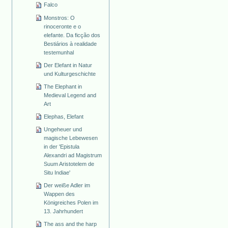
Falco
Monstros: O
rinoceronte e o
elefante. Da ficção dos
Bestiários à realidade
testemunhal
Der Elefant in Natur
und Kulturgeschichte
The Elephant in
Medieval Legend and
Art
Elephas, Elefant
Ungeheuer und
magische Lebewesen
in der 'Epistula
Alexandri ad Magistrum
Suum Aristotelem de
Situ Indiae'
Der weiße Adler im
Wappen des
Königreiches Polen im
13. Jahrhundert
The ass and the harp