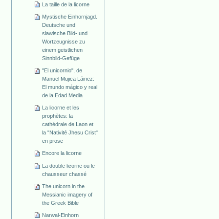
La taille de la licorne
Mystische Einhornjagd.
Deutsche und
slawische Bild- und
Wortzeugnisse zu
einem geistlichen
Sinnbild-Gefüge
"El unicornio", de
Manuel Mujica Láinez:
El mundo mágico y real
de la Edad Media
La licorne et les
prophètes: la
cathédrale de Laon et
la "Nativité Jhesu Crist"
en prose
Encore la licorne
La double licorne ou le
chausseur chassé
The unicorn in the
Messianic imagery of
the Greek Bible
Narwal-Einhorn