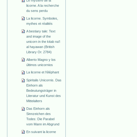
Le mystère de la
licorne. A la recherche
du sens perdu
La licorne. Symboles,
mythes et réalités
A bestiary tale: Text
and image of the
unicorn in the kitab na'l
al hayawan (British
Library Or. 2784)
Alberto Magno y los
últimos unicornios
La licorne et l'éléphant
Spiritalis Unicornis. Das
Einhorn als
Bedeutungsträger in
Literatur und Kunst des
Mittelalters
Das Einhorn als
Sinnzeichen des
Todes: Die Parabel
vom Mann im Abgrund
En suivant la licorne