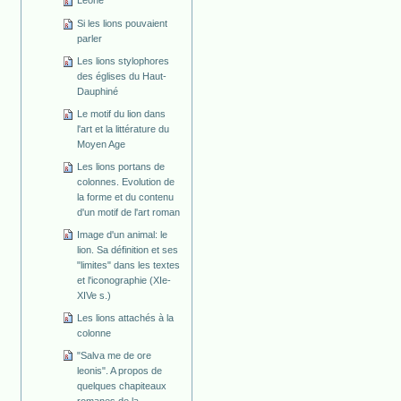
Leone
Si les lions pouvaient
parler
Les lions stylophores
des églises du Haut-
Dauphiné
Le motif du lion dans
l'art et la littérature du
Moyen Age
Les lions portans de
colonnes. Evolution de
la forme et du contenu
d'un motif de l'art roman
Image d'un animal: le
lion. Sa définition et ses
"limites" dans les textes
et l'iconographie (XIe-
XIVe s.)
Les lions attachés à la
colonne
"Salva me de ore
leonis". A propos de
quelques chapiteaux
romanes de la