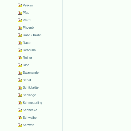
Pelikan
Pfau
Pferd
Phoenix
Rabe / Krähe
Ratte
Rebhuhn
Reiher
Rind
Salamander
Schaf
Schildkröte
Schlange
Schmetterling
Schnecke
Schwalbe
Schwan