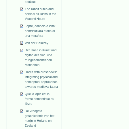
sociaux
The rabbit hutch and
political allusions in the
Visconti Hours
Lepre, donnola e iena:
contributi alla storia di
una metafora
Von der Haserey
Der Hase in Kunst und
Mythe des vor- und
frühgeschichtlichen
Menschen
Hares with crossbows:
integrating physical and
conceptual approaches
towards medieval fauna
Que le lapin est la
forme domestique du
lièvre
De vroegste
geschiedenis van het
konijn in Holland en
Zeeland