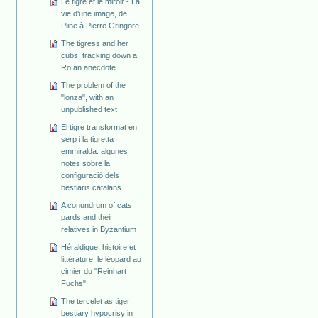
Le tigre et le miroir - La
vie d'une image, de
Pline à Pierre Gringore
The tigress and her
cubs: tracking down a
Ro,an anecdote
The problem of the
"lonza", with an
unpublished text
El tigre transformat en
serp i la tigretta
emmiralda: algunes
notes sobre la
configuració dels
bestiaris catalans
A conundrum of cats:
pards and their
relatives in Byzantium
Héraldique, histoire et
littérature: le léopard au
cimier du "Reinhart
Fuchs"
The tercelet as tiger:
bestiary hypocrisy in