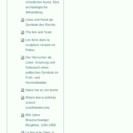
christlichen Kunst. Eine
archäologische
Abhandlung
Löwe und Hund als
Symbole des Rechts
The lion and Yvain
Les lions dans la
sculpture romane en
Poitou
Der Herrscher als
Löwe. Ursprung und
Gebrauch eines
politischen Symbols im
Früh- und
Hochmittelalter
Salve me ex ore leonis
Motyw lwa w polskiej
sztuce
szedniowiecznej
800 Jahre
Braunschweiger
Burglöwe, 1166-1966
Le lion et le chien: à