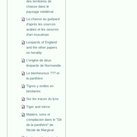
des territoires de
chasse dans le
paysage médiéval
La chasse au guépard
d'après les sources
arabes et les oeuvres
d'art musulman
Leopards of England
and the other papers
on heraldy
L'origine de deux
léopards de Normandie
Le bienheureux ??? et
la panthère
Tigres y estilos en
bestiarios
Sur les traces du lynx
Tiger and mirror
Matière, sens et
compilacion dans le "Dit
de la panthère" de
Nicole de Margival