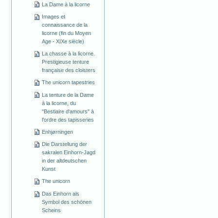
La Dame à la licorne
Images et
connaissance de la
licorne (fin du Moyen
Age - XIXe siècle)
La chasse à la licorne.
Prestigieuse tenture
française des cloisters
The unicorn tapestries
La tenture de la Dame
à la licorne, du
"Bestiaire d'amours" à
l'ordre des tapisseries
Enhjørningen
Die Darstellung der
sakralen Einhorn-Jagd
in der altdeutschen
Kunst
The unicorn
Das Einhorn als
Symbol des schönen
Scheins