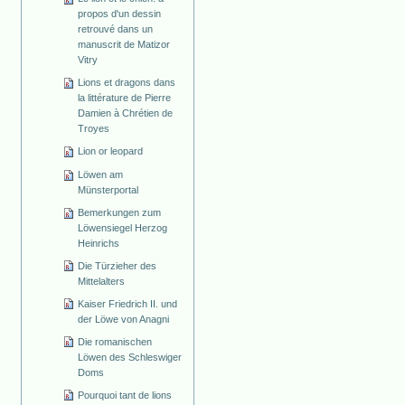
propos d'un dessin
retrouvé dans un
manuscrit de Matizor
Vitry
Lions et dragons dans
la littérature de Pierre
Damien à Chrétien de
Troyes
Lion or leopard
Löwen am
Münsterportal
Bemerkungen zum
Löwensiegel Herzog
Heinrichs
Die Türzieher des
Mittelalters
Kaiser Friedrich II. und
der Löwe von Anagni
Die romanischen
Löwen des Schleswiger
Doms
Pourquoi tant de lions