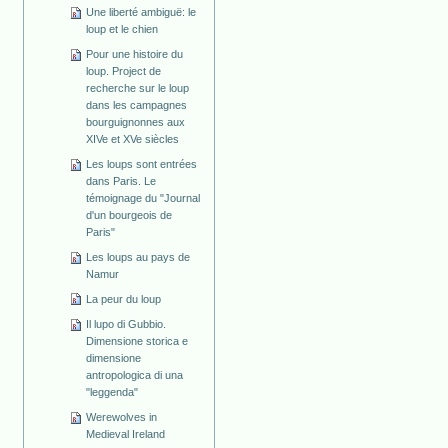
Une liberté ambiguë: le
loup et le chien
Pour une histoire du
loup. Project de
recherche sur le loup
dans les campagnes
bourguignonnes aux
XIVe et XVe siècles
Les loups sont entrées
dans Paris. Le
témoignage du "Journal
d'un bourgeois de
Paris"
Les loups au pays de
Namur
La peur du loup
Il lupo di Gubbio.
Dimensione storica e
dimensione
antropologica di una
"leggenda"
Werewolves in
Medieval Ireland