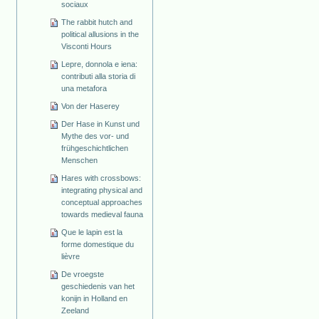
sociaux
The rabbit hutch and
political allusions in the
Visconti Hours
Lepre, donnola e iena:
contributi alla storia di
una metafora
Von der Haserey
Der Hase in Kunst und
Mythe des vor- und
frühgeschichtlichen
Menschen
Hares with crossbows:
integrating physical and
conceptual approaches
towards medieval fauna
Que le lapin est la
forme domestique du
lièvre
De vroegste
geschiedenis van het
konijn in Holland en
Zeeland