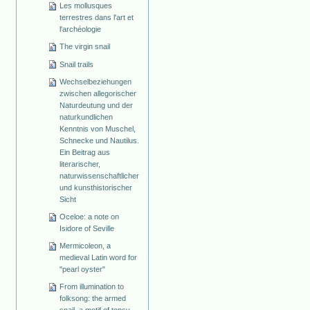
Les mollusques
terrestres dans l'art et
l'archéologie
The virgin snail
Snail trails
Wechselbeziehungen
zwischen allegorischer
Naturdeutung und der
naturkundlichen
Kenntnis von Muschel,
Schnecke und Nautilus.
Ein Beitrag aus
literarischer,
naturwissenschaftlicher
und kunsthistorischer
Sicht
Oceloe: a note on
Isidore of Seville
Mermicoleon, a
medieval Latin word for
"pearl oyster"
From illumination to
folksong: the armed