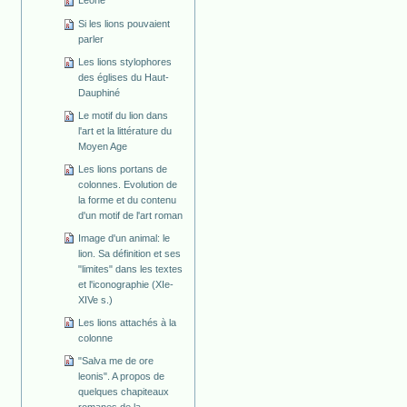
Leone
Si les lions pouvaient
parler
Les lions stylophores
des églises du Haut-
Dauphiné
Le motif du lion dans
l'art et la littérature du
Moyen Age
Les lions portans de
colonnes. Evolution de
la forme et du contenu
d'un motif de l'art roman
Image d'un animal: le
lion. Sa définition et ses
"limites" dans les textes
et l'iconographie (XIe-
XIVe s.)
Les lions attachés à la
colonne
"Salva me de ore
leonis". A propos de
quelques chapiteaux
romanes de la