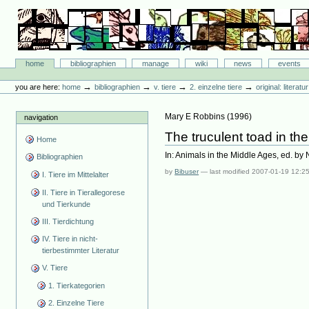
Skip
to
content.
|
Skip
Bibliographie-Portal
to
Sections
home
bibliographien
manage
wiki
news
events
navigation
Personal
tools
→
→
→
→
you are here:
home
bibliographien
v. tiere
2. einzelne tiere
original: literat
Mary E Robbins
(
1996
)
navigation
The truculent toad in th
Home
In: Animals in the Middle Ages, ed. by
Bibliographien
by
Bibuser
—
last modified
2007-01-19 12:2
I. Tiere im Mittelalter
II. Tiere in Tierallegorese
und Tierkunde
III. Tierdichtung
IV. Tiere in nicht-
tierbestimmter Literatur
V. Tiere
1. Tierkategorien
2. Einzelne Tiere