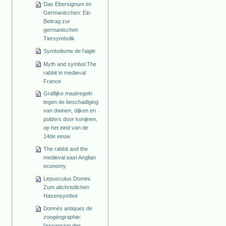
Das Ebersignum im
Germanischen: Ein
Beitrag zur
germanischen
Tiersymbolik
Symbolisme de l’aigle
Myth and symbol:The
rabbit in medieval
France
Graflijke maatregeln
tegen de beschadiging
van dwinen, dijken en
polders door konijnen,
op het eind van de
14de eeuw
The rabbit and the
medieval east Anglian
economy
Lepusculus Domini.
Zum altchristlichen
Hasensymbol
Donnés antiques de
zoogéographie:
l'expansion des