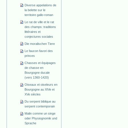
Diverse appelations de
la belette sur le
territoire gallo-roman
Le rat de ville et le rat
des champs: traditions
littéraires et
conjectures sociales
Die moralischen Tiere
Le faucon favori des
princes
Chasses et équipages
de chasse en
Bourgogne ducale
(vers 1360-1420)
Oiseaux et oiseleurs en
Bourgogne au XIVe et
XVe siècles
Du serpent biblique au
serpent contemporain
Malin comme un singe
oder Physiognomik und
Sprache