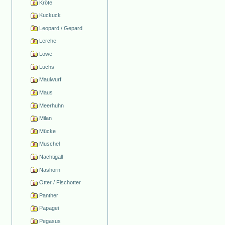
Kröte
Kuckuck
Leopard / Gepard
Lerche
Löwe
Luchs
Maulwurf
Maus
Meerhuhn
Milan
Mücke
Muschel
Nachtigall
Nashorn
Otter / Fischotter
Panther
Papagei
Pegasus