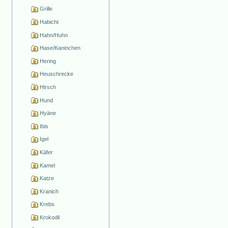
Grille
Habicht
Hahn/Huhn
Hase/Kaninchen
Hering
Heuschrecke
Hirsch
Hund
Hyäne
Ibis
Igel
Käfer
Kamel
Katze
Kranich
Krebs
Krokodil