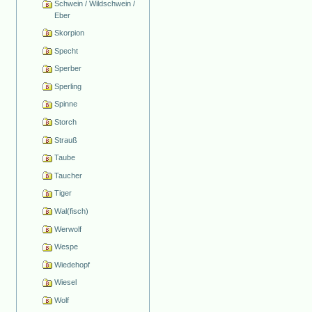
Schwein / Wildschwein /
Eber
Skorpion
Specht
Sperber
Sperling
Spinne
Storch
Strauß
Taube
Taucher
Tiger
Wal(fisch)
Werwolf
Wespe
Wiedehopf
Wiesel
Wolf