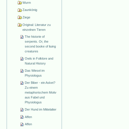
Wurm
Zaunkönig
Ziege
Original: Literatur zu
einzelnen Tieren
The historie of
serpents. Or, the
second booke of liuing
creatures
Owls in Folklore and
Natural History
Das Wiesel im
Physiologus
Der Biber - ein Asket?
Zu einem
metaphorischem Motiv
aus Fabel und
Physiologus
Der Hund im Mittelalter
Affen
Affen