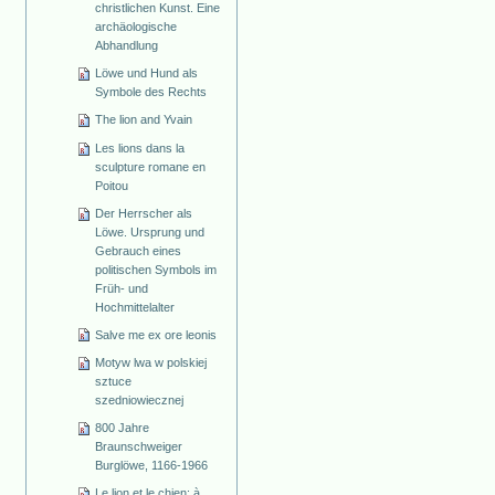
christlichen Kunst. Eine
archäologische
Abhandlung
Löwe und Hund als
Symbole des Rechts
The lion and Yvain
Les lions dans la
sculpture romane en
Poitou
Der Herrscher als
Löwe. Ursprung und
Gebrauch eines
politischen Symbols im
Früh- und
Hochmittelalter
Salve me ex ore leonis
Motyw lwa w polskiej
sztuce
szedniowiecznej
800 Jahre
Braunschweiger
Burglöwe, 1166-1966
Le lion et le chien: à