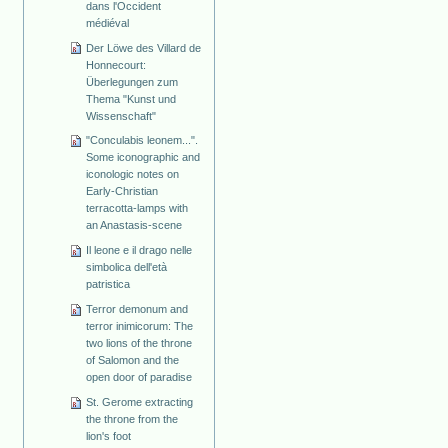
dans l'Occident
médiéval
Der Löwe des Villard de
Honnecourt:
Überlegungen zum
Thema "Kunst und
Wissenschaft"
"Conculabis leonem...".
Some iconographic and
iconologic notes on
Early-Christian
terracotta-lamps with
an Anastasis-scene
Il leone e il drago nelle
simbolica dell'età
patristica
Terror demonum and
terror inimicorum: The
two lions of the throne
of Salomon and the
open door of paradise
St. Gerome extracting
the throne from the
lion's foot