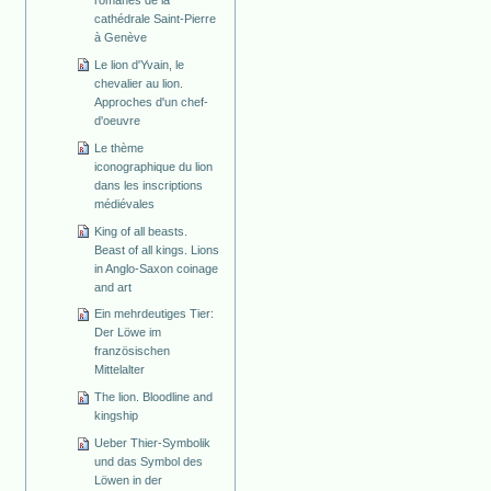
cathédrale Saint-Pierre
à Genève
Le lion d'Yvain, le
chevalier au lion.
Approches d'un chef-
d'oeuvre
Le thème
iconographique du lion
dans les inscriptions
médiévales
King of all beasts.
Beast of all kings. Lions
in Anglo-Saxon coinage
and art
Ein mehrdeutiges Tier:
Der Löwe im
französischen
Mittelalter
The lion. Bloodline and
kingship
Ueber Thier-Symbolik
und das Symbol des
Löwen in der