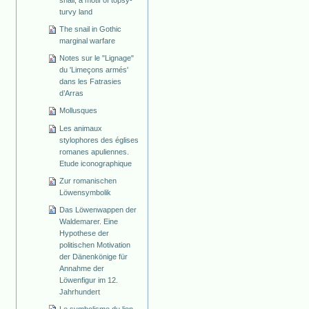
snail, a motif of topsy-
turvy land
The snail in Gothic
marginal warfare
Notes sur le "Lignage"
du 'Limeçons armés'
dans les Fatrasies
d’Arras
Mollusques
Les animaux
stylophores des églises
romanes apuliennes.
Etude iconographique
Zur romanischen
Löwensymbolik
Das Löwenwappen der
Waldemarer. Eine
Hypothese der
politischen Motivation
der Dänenkönige für
Annahme der
Löwenfigur im 12.
Jahrhundert
Le symbolisme du lion