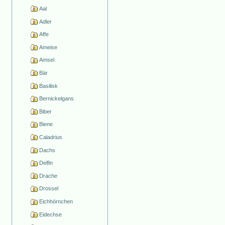
Aal
Adler
Affe
Ameise
Amsel
Bär
Basilisk
Bernickelgans
Biber
Biene
Caladrius
Dachs
Delfin
Drache
Drossel
Eichhörnchen
Eidechse