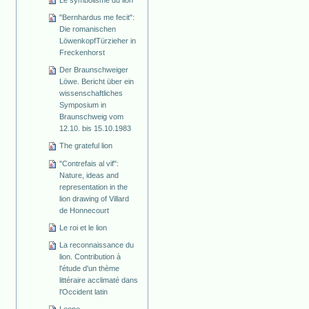
"Bernhardus me fecit":
Die romanischen
Löwenkopf­Türzieher in
Freckenhorst
Der Braunschweiger
Löwe. Bericht über ein
wissenschaftliches
Symposium in
Braunschweig vom
12.10. bis 15.10.1983
The grateful lion
"Contrefais al vif":
Nature, ideas and
representation in the
lion drawing of Villard
de Honnecourt
Le roi et le lion
La reconnaissance du
lion. Contribution à
l'étude d'un thème
littéraire acclimaté dans
l'Occident latin