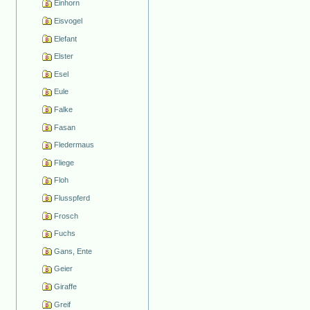
Einhorn
Eisvogel
Elefant
Elster
Esel
Eule
Falke
Fasan
Fledermaus
Fliege
Floh
Flusspferd
Frosch
Fuchs
Gans, Ente
Geier
Giraffe
Greif