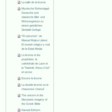
La taille de la licorne
Mystische Einhornjagd.
Deutsche und
slawische Bild- und
Wortzeugnisse zu
einem geistlichen
Sinnbild-Gefüge
"El unicornio", de
Manuel Mujica Láinez:
El mundo mágico y real
de la Edad Media
La licorne et les
prophètes: la
cathédrale de Laon et
la "Nativité Jhesu Crist"
en prose
Encore la licorne
La double licorne ou le
chausseur chassé
The unicorn in the
Messianic imagery of
the Greek Bible
Narwal-Einhorn