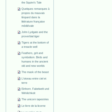
the Squire's Tale
Quelques remarques à
propos du mauvais
léopard dans la
littérature française
médiévale
John Lydgate and the
proverbial tiger
Tigers at the bottom of
a treacle well
Feathers, grit and
symbolism. Birds and
humans in the ancient
old and new worlds
The mask of the beast
L'oiseau entre ciel et
terre
Einhorn. Fabelwelt und
Wirklichkeit
The unicorn tapestries
Le livre de la licorne