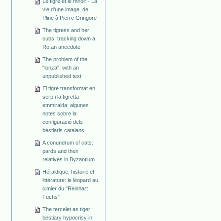
Le tigre et le miroir - La
vie d'une image, de
Pline à Pierre Gringore
The tigress and her
cubs: tracking down a
Ro,an anecdote
The problem of the
"lonza", with an
unpublished text
El tigre transformat en
serp i la tigretta
emmiralda: algunes
notes sobre la
configuració dels
bestiaris catalans
A conundrum of cats:
pards and their
relatives in Byzantium
Héraldique, histoire et
littérature: le léopard au
cimier du "Reinhart
Fuchs"
The tercelet as tiger:
bestiary hypocrisy in