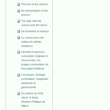
The lore of the unicorn
An interpretation of the
unicorn
The lady with the
unicorn and the mirror
De lombardo et lumaca
Le conoscenze dei
molluschi nell'alto
medioevo
Lâcheté et paresse,
conception virginale et
résurrection: les
images contrastées de
l'escargot médiéval
L'escargot. Zoologie,
symbolique, imaginaire,
médecine et
gastronomie
Un poème du XVIe
siècle: le limas
d'Hubert-Philippe de
Villiers