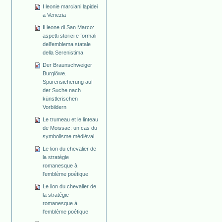
I leonie marciani lapidei
a Venezia
Il leone di San Marco:
aspetti storici e formali
dell'emblema statale
della Serenistima
Der Braunschweiger
Burglöwe.
Spurensicherung auf
der Suche nach
künstlerischen
Vorbildern
Le trumeau et le linteau
de Moissac: un cas du
symbolisme médiéval
Le lion du chevalier de
la stratégie
romanesque à
l'emblème poétique
Le lion du chevalier de
la stratégie
romanesque à
l'emblème poétique