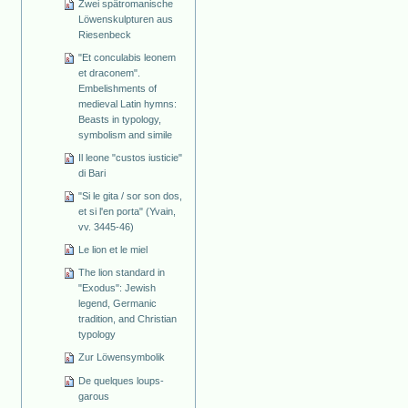
Zwei spätromanische
Löwenskulpturen aus
Riesenbeck
"Et conculabis leonem
et draconem".
Embelishments of
medieval Latin hymns:
Beasts in typology,
symbolism and simile
Il leone "custos iusticie"
di Bari
"Si le gita / sor son dos,
et si l'en porta" (Yvain,
vv. 3445-46)
Le lion et le miel
The lion standard in
"Exodus": Jewish
legend, Germanic
tradition, and Christian
typology
Zur Löwensymbolik
De quelques loups-
garous