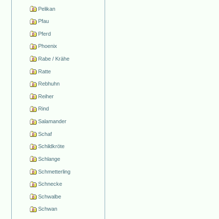
Pelikan
Pfau
Pferd
Phoenix
Rabe / Krähe
Ratte
Rebhuhn
Reiher
Rind
Salamander
Schaf
Schildkröte
Schlange
Schmetterling
Schnecke
Schwalbe
Schwan