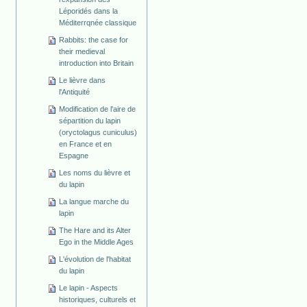
Léporidés dans la
Méditerrqnée classique
Rabbits: the case for
their medieval
introduction into Britain
Le lièvre dans
l'Antiquité
Modification de l'aire de
sépartition du lapin
(oryctolagus cuniculus)
en France et en
Espagne
Les noms du lièvre et
du lapin
La langue marche du
lapin
The Hare and its Alter
Ego in the Middle Ages
L'évolution de l'habitat
du lapin
Le lapin - Aspects
historiques, culturels et