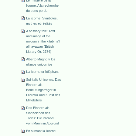
Le mystère de la
licorne. A la recherche
du sens perdu
La licorne. Symboles,
mythes et réalités
A bestiary tale: Text
and image of the
unicorn in the kitab na'l
al hayawan (British
Library Or. 2784)
Alberto Magno y los
últimos unicornios
La licorne et l'éléphant
Spiritalis Unicornis. Das
Einhorn als
Bedeutungsträger in
Literatur und Kunst des
Mittelalters
Das Einhorn als
Sinnzeichen des
Todes: Die Parabel
vom Mann im Abgrund
En suivant la licorne