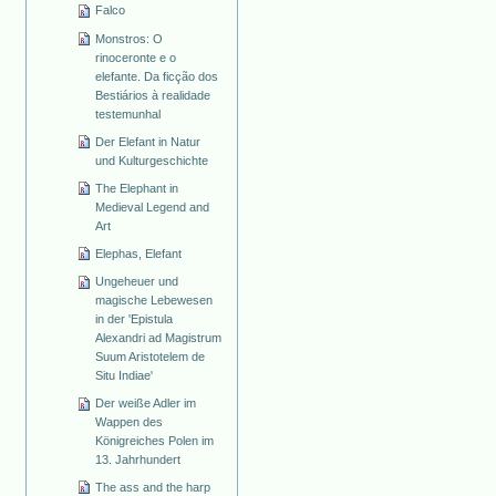
Falco
Monstros: O
rinoceronte e o
elefante. Da ficção dos
Bestiários à realidade
testemunhal
Der Elefant in Natur
und Kulturgeschichte
The Elephant in
Medieval Legend and
Art
Elephas, Elefant
Ungeheuer und
magische Lebewesen
in der 'Epistula
Alexandri ad Magistrum
Suum Aristotelem de
Situ Indiae'
Der weiße Adler im
Wappen des
Königreiches Polen im
13. Jahrhundert
The ass and the harp