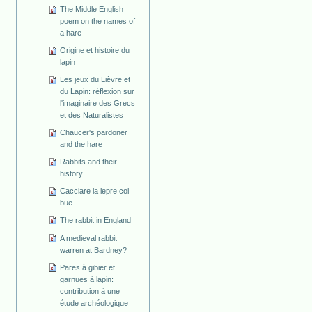
The Middle English
poem on the names of
a hare
Origine et histoire du
lapin
Les jeux du Lièvre et
du Lapin: réflexion sur
l'imaginaire des Grecs
et des Naturalistes
Chaucer's pardoner
and the hare
Rabbits and their
history
Cacciare la lepre col
bue
The rabbit in England
A medieval rabbit
warren at Bardney?
Pares à gibier et
garnues à lapin:
contribution à une
étude archéologique