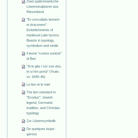
Zwei spätromanische
Löwenskulpturen aus
Riesenbeck
"Et conculabis leonem
et draconem".
Embelishments of
medieval Latin hymns:
Beasts in typology,
symbolism and simile
Il leone "custos iusticie"
di Bari
"Si le gita / sor son dos,
et si l'en porta" (Yvain,
vv. 3445-46)
Le lion et le miel
The lion standard in
"Exodus": Jewish
legend, Germanic
tradition, and Christian
typology
Zur Löwensymbolik
De quelques loups-
garous