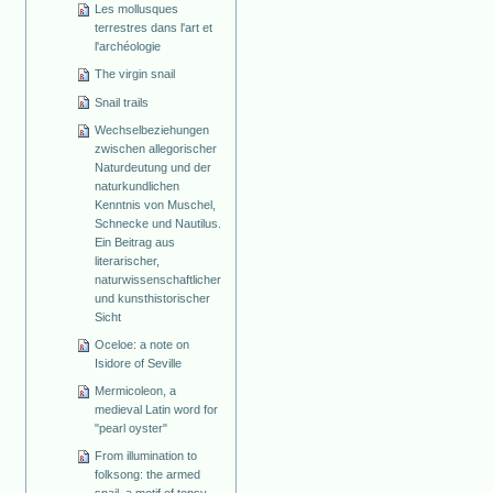
Les mollusques
terrestres dans l'art et
l'archéologie
The virgin snail
Snail trails
Wechselbeziehungen
zwischen allegorischer
Naturdeutung und der
naturkundlichen
Kenntnis von Muschel,
Schnecke und Nautilus.
Ein Beitrag aus
literarischer,
naturwissenschaftlicher
und kunsthistorischer
Sicht
Oceloe: a note on
Isidore of Seville
Mermicoleon, a
medieval Latin word for
"pearl oyster"
From illumination to
folksong: the armed