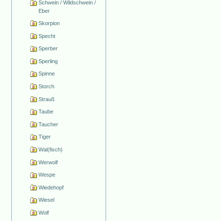
Schwein / Wildschwein /
Eber
Skorpion
Specht
Sperber
Sperling
Spinne
Storch
Strauß
Taube
Taucher
Tiger
Wal(fisch)
Werwolf
Wespe
Wiedehopf
Wiesel
Wolf