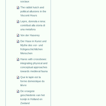
sociaux
The rabbit hutch and
political allusions in the
Visconti Hours
Lepre, donnola e iena:
contributi alla storia di
una metafora
Von der Haserey
Der Hase in Kunst und
Mythe des vor- und
frühgeschichtlichen
Menschen
Hares with crossbows:
integrating physical and
conceptual approaches
towards medieval fauna
Que le lapin est la
forme domestique du
lièvre
De vroegste
geschiedenis van het
konijn in Holland en
Zeeland