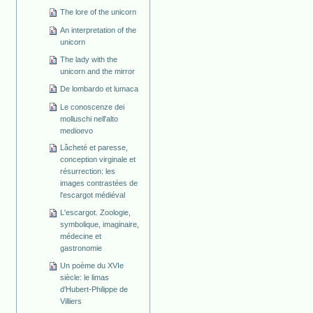
The lore of the unicorn
An interpretation of the
unicorn
The lady with the
unicorn and the mirror
De lombardo et lumaca
Le conoscenze dei
molluschi nell'alto
medioevo
Lâcheté et paresse,
conception virginale et
résurrection: les
images contrastées de
l'escargot médiéval
L'escargot. Zoologie,
symbolique, imaginaire,
médecine et
gastronomie
Un poème du XVIe
siècle: le limas
d'Hubert-Philippe de
Villiers