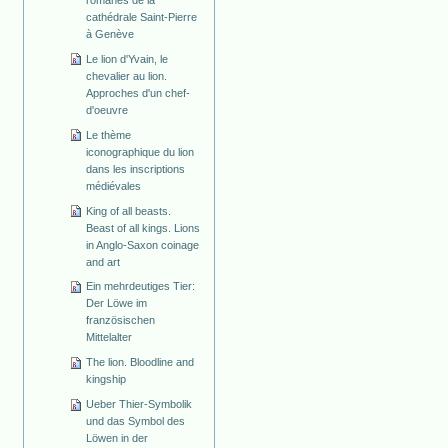
cathédrale Saint-Pierre
à Genève
Le lion d'Yvain, le
chevalier au lion.
Approches d'un chef-
d'oeuvre
Le thème
iconographique du lion
dans les inscriptions
médiévales
King of all beasts.
Beast of all kings. Lions
in Anglo-Saxon coinage
and art
Ein mehrdeutiges Tier:
Der Löwe im
französischen
Mittelalter
The lion. Bloodline and
kingship
Ueber Thier-Symbolik
und das Symbol des
Löwen in der