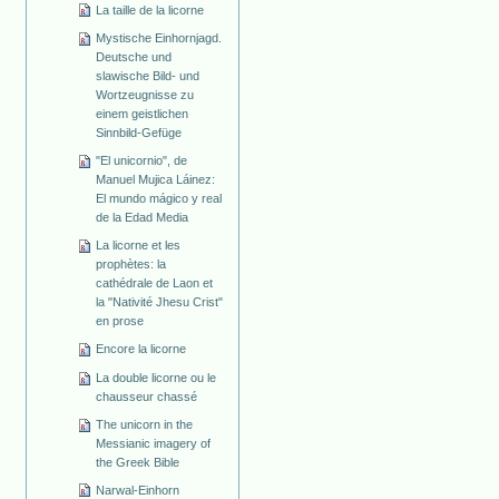
La taille de la licorne
Mystische Einhornjagd.
Deutsche und
slawische Bild- und
Wortzeugnisse zu
einem geistlichen
Sinnbild-Gefüge
"El unicornio", de
Manuel Mujica Láinez:
El mundo mágico y real
de la Edad Media
La licorne et les
prophètes: la
cathédrale de Laon et
la "Nativité Jhesu Crist"
en prose
Encore la licorne
La double licorne ou le
chausseur chassé
The unicorn in the
Messianic imagery of
the Greek Bible
Narwal-Einhorn