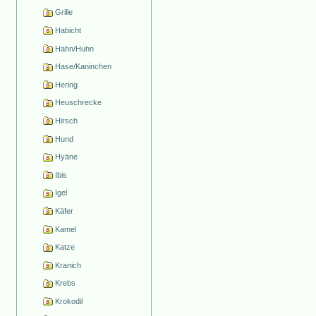
Grille
Habicht
Hahn/Huhn
Hase/Kaninchen
Hering
Heuschrecke
Hirsch
Hund
Hyäne
Ibis
Igel
Käfer
Kamel
Katze
Kranich
Krebs
Krokodil