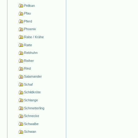
Pelikan
Pfau
Pferd
Phoenix
Rabe / Krähe
Ratte
Rebhuhn
Reiher
Rind
Salamander
Schaf
Schildkröte
Schlange
Schmetterling
Schnecke
Schwalbe
Schwan