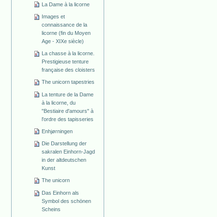
La Dame à la licorne
Images et
connaissance de la
licorne (fin du Moyen
Age - XIXe siècle)
La chasse à la licorne.
Prestigieuse tenture
française des cloisters
The unicorn tapestries
La tenture de la Dame
à la licorne, du
"Bestiaire d'amours" à
l'ordre des tapisseries
Enhjørningen
Die Darstellung der
sakralen Einhorn-Jagd
in der altdeutschen
Kunst
The unicorn
Das Einhorn als
Symbol des schönen
Scheins