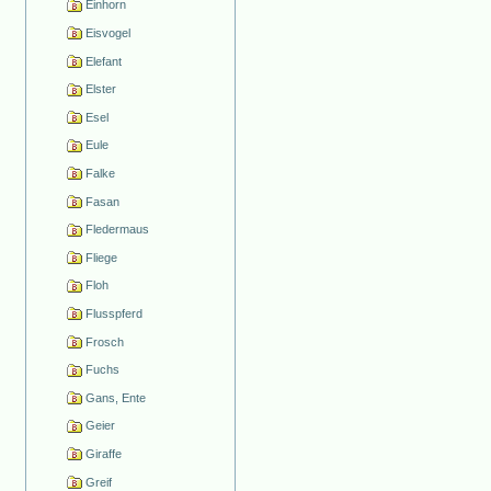
Einhorn
Eisvogel
Elefant
Elster
Esel
Eule
Falke
Fasan
Fledermaus
Fliege
Floh
Flusspferd
Frosch
Fuchs
Gans, Ente
Geier
Giraffe
Greif