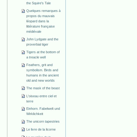
the Squire's Tale
Quelques remarques à
propos du mauvais
léopard dans la
littérature française
médiévale
John Lydgate and the
proverbial tiger
Tigers at the bottom of
a treacle well
Feathers, grit and
symbolism. Birds and
humans in the ancient
old and new worlds
The mask of the beast
L'oiseau entre ciel et
terre
Einhorn. Fabelwelt und
Wirklichkeit
The unicorn tapestries
Le livre de la licorne