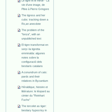
Le tigre et le miroir - La
vie d'une image, de
Pline à Pierre Gringore
The tigress and her
cubs: tracking down a
Ro,an anecdote
The problem of the
"lonza", with an
unpublished text
El tigre transformat en
serp i la tigretta
emmiralda: algunes
notes sobre la
configuració dels
bestiaris catalans
A conundrum of cats:
pards and their
relatives in Byzantium
Héraldique, histoire et
littérature: le léopard au
cimier du "Reinhart
Fuchs"
The tercelet as tiger:
bestiary hypocrisy in