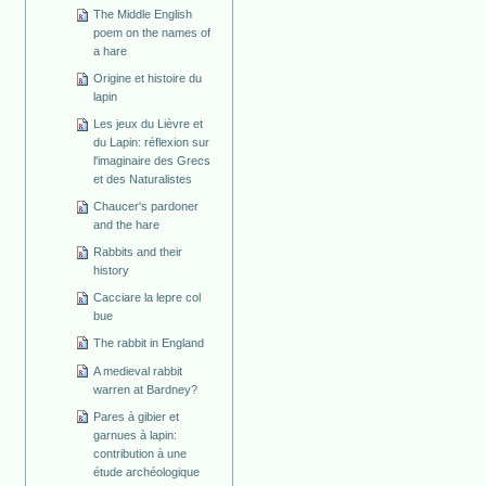
The Middle English
poem on the names of
a hare
Origine et histoire du
lapin
Les jeux du Lièvre et
du Lapin: réflexion sur
l'imaginaire des Grecs
et des Naturalistes
Chaucer's pardoner
and the hare
Rabbits and their
history
Cacciare la lepre col
bue
The rabbit in England
A medieval rabbit
warren at Bardney?
Pares à gibier et
garnues à lapin:
contribution à une
étude archéologique