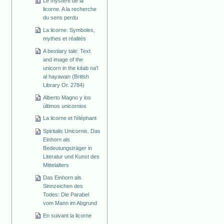
Le mystère de la
licorne. A la recherche
du sens perdu
La licorne. Symboles,
mythes et réalités
A bestiary tale: Text
and image of the
unicorn in the kitab na'l
al hayawan (British
Library Or. 2784)
Alberto Magno y los
últimos unicornios
La licorne et l'éléphant
Spiritalis Unicornis. Das
Einhorn als
Bedeutungsträger in
Literatur und Kunst des
Mittelalters
Das Einhorn als
Sinnzeichen des
Todes: Die Parabel
vom Mann im Abgrund
En suivant la licorne