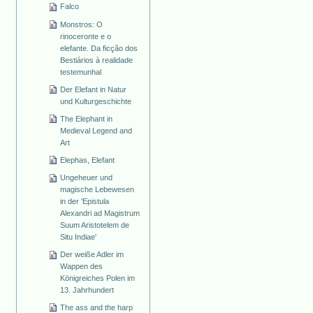
Falco
Monstros: O
rinoceronte e o
elefante. Da ficção dos
Bestiários à realidade
testemunhal
Der Elefant in Natur
und Kulturgeschichte
The Elephant in
Medieval Legend and
Art
Elephas, Elefant
Ungeheuer und
magische Lebewesen
in der 'Epistula
Alexandri ad Magistrum
Suum Aristotelem de
Situ Indiae'
Der weiße Adler im
Wappen des
Königreiches Polen im
13. Jahrhundert
The ass and the harp