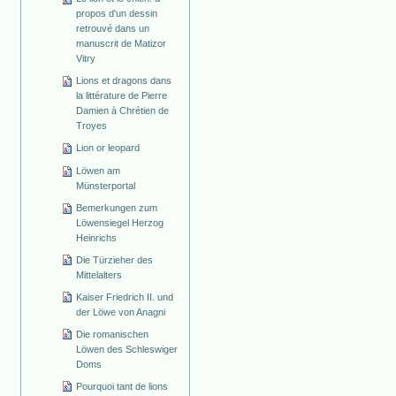
propos d'un dessin
retrouvé dans un
manuscrit de Matizor
Vitry
Lions et dragons dans
la littérature de Pierre
Damien à Chrétien de
Troyes
Lion or leopard
Löwen am
Münsterportal
Bemerkungen zum
Löwensiegel Herzog
Heinrichs
Die Türzieher des
Mittelalters
Kaiser Friedrich II. und
der Löwe von Anagni
Die romanischen
Löwen des Schleswiger
Doms
Pourquoi tant de lions