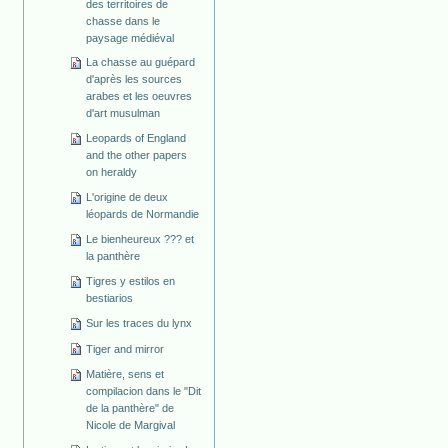
des territoires de
chasse dans le
paysage médiéval
La chasse au guépard
d'après les sources
arabes et les oeuvres
d'art musulman
Leopards of England
and the other papers
on heraldy
L'origine de deux
léopards de Normandie
Le bienheureux ??? et
la panthère
Tigres y estilos en
bestiarios
Sur les traces du lynx
Tiger and mirror
Matière, sens et
compilacion dans le "Dit
de la panthère" de
Nicole de Margival