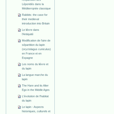
Léporidés dans la
Méditerrqnée classique
Rabbits: the case for
their medieval
introduction into Britain
Le lièvre dans
l'Antiquité
Modification de l'aire de
sépartition du lapin
(oryctolagus cuniculus)
en France et en
Espagne
Les noms du lièvre et
du lapin
La langue marche du
lapin
The Hare and its Alter
Ego in the Middle Ages
L'évolution de l'habitat
du lapin
Le lapin - Aspects
historiques, culturels et