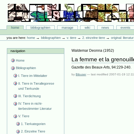
Skip
to
content.
|
Skip
Bibliographie-Portal
to
Sections
home
bibliographien
manage
wiki
news
events
navigation
Personal
tools
→
→
→
→
you are here:
home
bibliographien
v. tiere
2. einzelne tiere
original: literat
Waldemar Deonna
(
1952
)
navigation
La femme et la grenouill
Home
Gazette des Beaux-Arts, 94:229-240.
Bibliographien
by
Bibuser
—
last modified
2007-01-19 12:1
I. Tiere im Mittelalter
II. Tiere in Tierallegorese
und Tierkunde
III. Tierdichtung
IV. Tiere in nicht-
tierbestimmter Literatur
V. Tiere
1. Tierkategorien
2. Einzelne Tiere