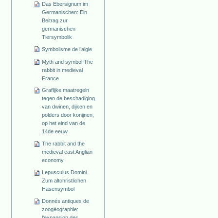
Das Ebersignum im
Germanischen: Ein
Beitrag zur
germanischen
Tiersymbolik
Symbolisme de l’aigle
Myth and symbol:The
rabbit in medieval
France
Graflijke maatregeln
tegen de beschadiging
van dwinen, dijken en
polders door konijnen,
op het eind van de
14de eeuw
The rabbit and the
medieval east Anglian
economy
Lepusculus Domini.
Zum altchristlichen
Hasensymbol
Donnés antiques de
zoogéographie:
l'expansion des