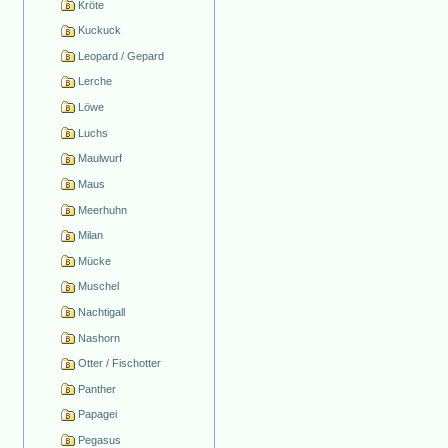
Kröte
Kuckuck
Leopard / Gepard
Lerche
Löwe
Luchs
Maulwurf
Maus
Meerhuhn
Milan
Mücke
Muschel
Nachtigall
Nashorn
Otter / Fischotter
Panther
Papagei
Pegasus