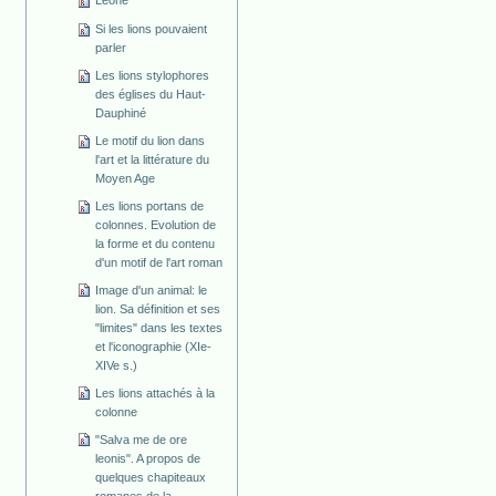
Leone
Si les lions pouvaient
parler
Les lions stylophores
des églises du Haut-
Dauphiné
Le motif du lion dans
l'art et la littérature du
Moyen Age
Les lions portans de
colonnes. Evolution de
la forme et du contenu
d'un motif de l'art roman
Image d'un animal: le
lion. Sa définition et ses
"limites" dans les textes
et l'iconographie (XIe-
XIVe s.)
Les lions attachés à la
colonne
"Salva me de ore
leonis". A propos de
quelques chapiteaux
romanes de la