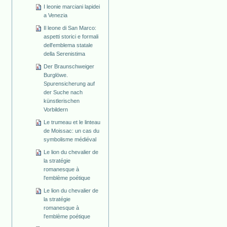
I leonie marciani lapidei
a Venezia
Il leone di San Marco:
aspetti storici e formali
dell'emblema statale
della Serenistima
Der Braunschweiger
Burglöwe.
Spurensicherung auf
der Suche nach
künstlerischen
Vorbildern
Le trumeau et le linteau
de Moissac: un cas du
symbolisme médiéval
Le lion du chevalier de
la stratégie
romanesque à
l'emblème poétique
Le lion du chevalier de
la stratégie
romanesque à
l'emblème poétique