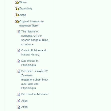
Wurm
Zaunkönig
Ziege
Original: Literatur zu
einzelnen Tieren
The historie of
serpents. Or, the
second booke of liuing
creatures
Owls in Folklore and
Natural History
Das Wiesel im
Physiologus
Der Biber - ein Asket?
Zu einem
metaphorischem Motiv
aus Fabel und
Physiologus
Der Hund im Mittelalter
Affen
Affen