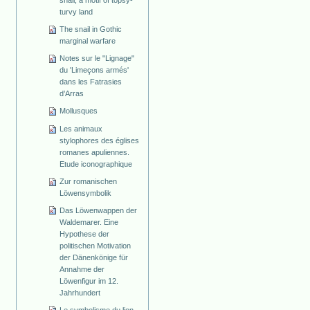
snail, a motif of topsy-
turvy land
The snail in Gothic
marginal warfare
Notes sur le "Lignage"
du 'Limeçons armés'
dans les Fatrasies
d’Arras
Mollusques
Les animaux
stylophores des églises
romanes apuliennes.
Etude iconographique
Zur romanischen
Löwensymbolik
Das Löwenwappen der
Waldemarer. Eine
Hypothese der
politischen Motivation
der Dänenkönige für
Annahme der
Löwenfigur im 12.
Jahrhundert
Le symbolisme du lion