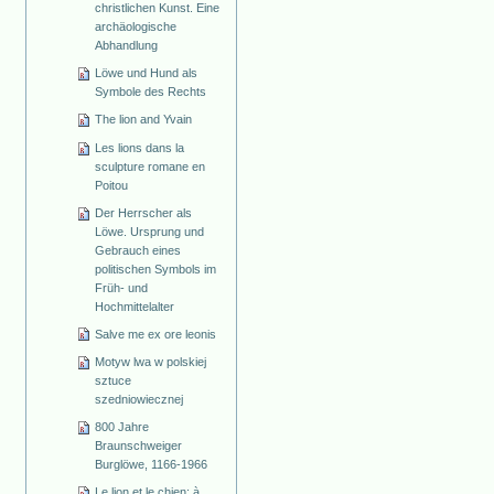
christlichen Kunst. Eine
archäologische
Abhandlung
Löwe und Hund als
Symbole des Rechts
The lion and Yvain
Les lions dans la
sculpture romane en
Poitou
Der Herrscher als
Löwe. Ursprung und
Gebrauch eines
politischen Symbols im
Früh- und
Hochmittelalter
Salve me ex ore leonis
Motyw lwa w polskiej
sztuce
szedniowiecznej
800 Jahre
Braunschweiger
Burglöwe, 1166-1966
Le lion et le chien: à