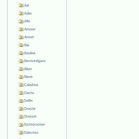
Aal
Adler
Affe
Ameise
Amsel
Bär
Basilisk
Bernickelgans
Biber
Biene
Caladrius
Dachs
Delfin
Drache
Drossel
Eichhörnchen
Eidechse