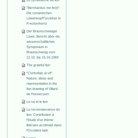
"Bernhardus me fecit":
Die romanischen
Löwenkopf­Türzieher in
Freckenhorst
Der Braunschweiger
Löwe. Bericht über ein
wissenschaftliches
Symposium in
Braunschweig vom
12.10. bis 15.10.1983
The grateful lion
"Contrefais al vif":
Nature, ideas and
representation in the
lion drawing of Villard
de Honnecourt
Le roi et le lion
La reconnaissance du
lion. Contribution à
l'étude d'un thème
littéraire acclimaté dans
l'Occident latin