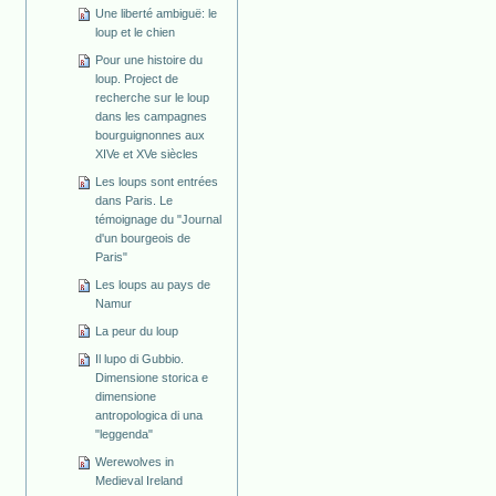
Une liberté ambiguë: le
loup et le chien
Pour une histoire du
loup. Project de
recherche sur le loup
dans les campagnes
bourguignonnes aux
XIVe et XVe siècles
Les loups sont entrées
dans Paris. Le
témoignage du "Journal
d'un bourgeois de
Paris"
Les loups au pays de
Namur
La peur du loup
Il lupo di Gubbio.
Dimensione storica e
dimensione
antropologica di una
"leggenda"
Werewolves in
Medieval Ireland