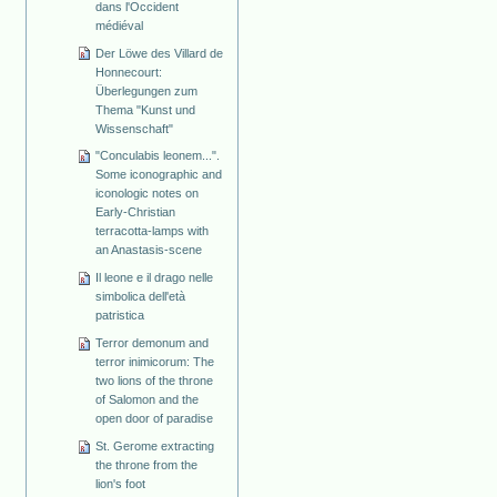
dans l'Occident
médiéval
Der Löwe des Villard de
Honnecourt:
Überlegungen zum
Thema "Kunst und
Wissenschaft"
"Conculabis leonem...".
Some iconographic and
iconologic notes on
Early-Christian
terracotta-lamps with
an Anastasis-scene
Il leone e il drago nelle
simbolica dell'età
patristica
Terror demonum and
terror inimicorum: The
two lions of the throne
of Salomon and the
open door of paradise
St. Gerome extracting
the throne from the
lion's foot