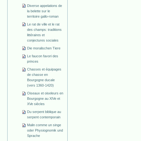
Diverse appelations de
la belette sur le
territoire gallo-roman
Le rat de ville et le rat
des champs: traditions
littéraires et
conjectures sociales
Die moralischen Tiere
Le faucon favori des
princes
Chasses et équipages
de chasse en
Bourgogne ducale
(vers 1360-1420)
Oiseaux et oiseleurs en
Bourgogne au XIVe et
XVe siècles
Du serpent biblique au
serpent contemporain
Malin comme un singe
oder Physiognomik und
Sprache