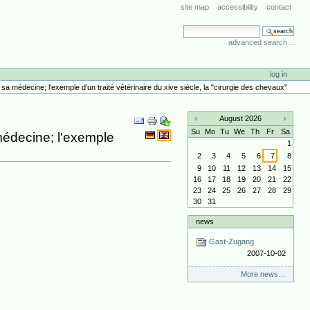
site map
accessibility
contact
search site
advanced search…
log in
 médecine; l'exemple d'un traité vétérinaire du xive siècle, la "cirurgie des chevaux"
Document
August 2026
Actions
«
»
Su
Mo
Tu
We
Th
Fr
Sa
édecine; l'exemple
1
2
3
4
5
6
7
8
9
10
11
12
13
14
15
16
17
18
19
20
21
22
23
24
25
26
27
28
29
30
31
news
Gast-Zugang
2007-10-02
More news…