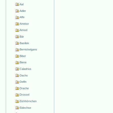
Aal
Adler
Affe
Ameise
Amsel
Bär
Basilisk
Bernickelgans
Biber
Biene
Caladrius
Dachs
Delfin
Drache
Drossel
Eichhörnchen
Eidechse