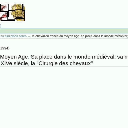
→
ur zu einzelnen tieren
le cheval en france au moyen age. sa place dans le monde médiéval; sa
(
1994
)
 Moyen Age. Sa place dans le monde médiéval; sa m
u XIVe siècle, la "Cirurgie des chevaux"
9