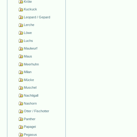
Kröte
Kuckuck
Leopard / Gepard
Lerche
Löwe
Luchs
Maulwurf
Maus
Meerhuhn
Milan
Mücke
Muschel
Nachtigall
Nashorn
Otter / Fischotter
Panther
Papagei
Pegasus