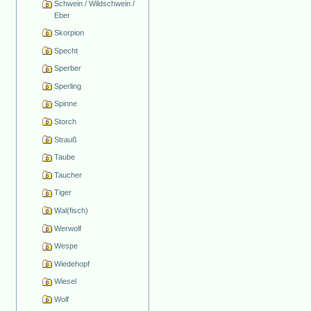
Schwein / Wildschwein /
Eber
Skorpion
Specht
Sperber
Sperling
Spinne
Storch
Strauß
Taube
Taucher
Tiger
Wal(fisch)
Werwolf
Wespe
Wiedehopf
Wiesel
Wolf