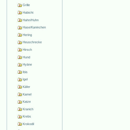
Grille
Habicht
Hahn/Huhn
Hase/Kaninchen
Hering
Heuschrecke
Hirsch
Hund
Hyäne
Ibis
Igel
Käfer
Kamel
Katze
Kranich
Krebs
Krokodil