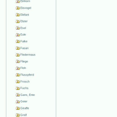
Einhorn
Eisvogel
Elefant
Elster
Esel
Eule
Falke
Fasan
Fledermaus
Fliege
Floh
Flusspferd
Frosch
Fuchs
Gans, Ente
Geier
Giraffe
Greif