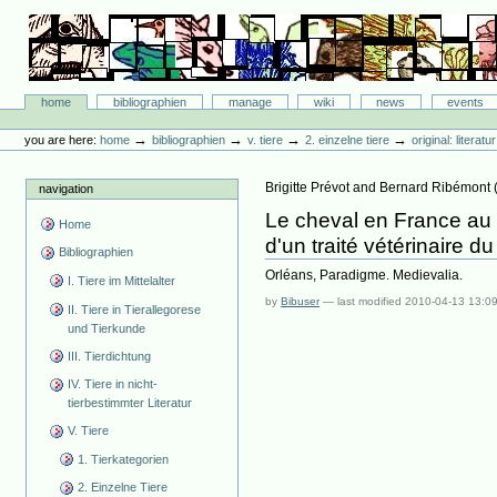
Skip
to
content.
|
Skip
Bibliographie-Portal
to
Sections
home
bibliographien
manage
wiki
news
events
navigation
Personal
tools
→
→
→
→
you are here:
home
bibliographien
v. tiere
2. einzelne tiere
original: literat
Brigitte Prévot and Bernard Ribémont
navigation
Le cheval en France au
Home
d'un traité vétérinaire d
Bibliographien
Orléans, Paradigme. Medievalia.
I. Tiere im Mittelalter
by
Bibuser
—
last modified
2010-04-13 13:0
II. Tiere in Tierallegorese
und Tierkunde
III. Tierdichtung
IV. Tiere in nicht-
tierbestimmter Literatur
V. Tiere
1. Tierkategorien
2. Einzelne Tiere