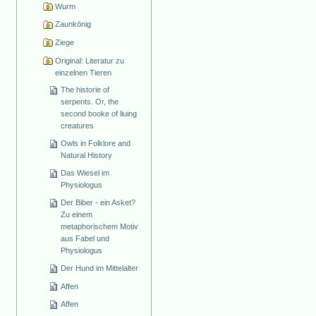
Wurm
Zaunkönig
Ziege
Original: Literatur zu
einzelnen Tieren
The historie of
serpents. Or, the
second booke of liuing
creatures
Owls in Folklore and
Natural History
Das Wiesel im
Physiologus
Der Biber - ein Asket?
Zu einem
metaphorischem Motiv
aus Fabel und
Physiologus
Der Hund im Mittelalter
Affen
Affen