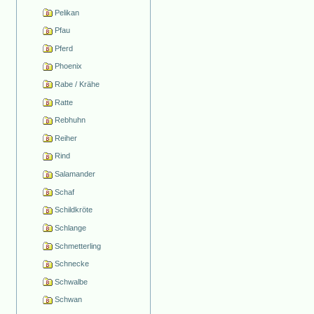
Pelikan
Pfau
Pferd
Phoenix
Rabe / Krähe
Ratte
Rebhuhn
Reiher
Rind
Salamander
Schaf
Schildkröte
Schlange
Schmetterling
Schnecke
Schwalbe
Schwan