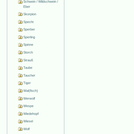
Schwein / Wildschwein /
Eber
Skorpion
Specht
Sperber
Sperling
Spinne
Storch
Strauß
Taube
Taucher
Tiger
Wal(fisch)
Werwolf
Wespe
Wiedehopf
Wiesel
Wolf