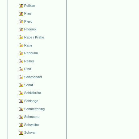
Pelikan
Pfau
Pferd
Phoenix
Rabe / Krähe
Ratte
Rebhuhn
Reiher
Rind
Salamander
Schaf
Schildkröte
Schlange
Schmetterling
Schnecke
Schwalbe
Schwan