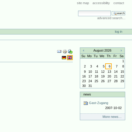
site map
accessibility
contact
search site
advanced search…
log in
Document
August 2026
Actions
«
»
Su
Mo
Tu
We
Th
Fr
Sa
1
2
3
4
5
6
7
8
9
10
11
12
13
14
15
16
17
18
19
20
21
22
23
24
25
26
27
28
29
30
31
news
Gast-Zugang
2007-10-02
More news…