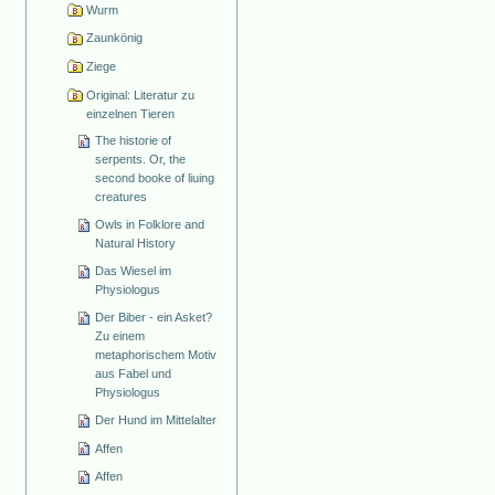
Wurm
Zaunkönig
Ziege
Original: Literatur zu
einzelnen Tieren
The historie of
serpents. Or, the
second booke of liuing
creatures
Owls in Folklore and
Natural History
Das Wiesel im
Physiologus
Der Biber - ein Asket?
Zu einem
metaphorischem Motiv
aus Fabel und
Physiologus
Der Hund im Mittelalter
Affen
Affen