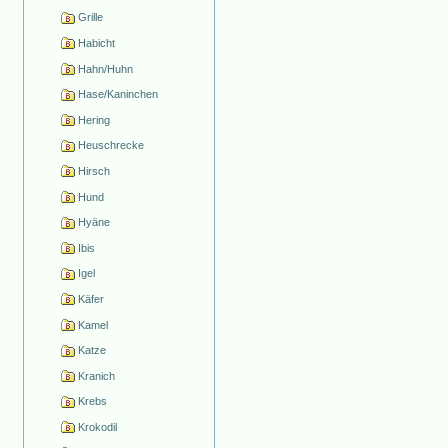
Grille
Habicht
Hahn/Huhn
Hase/Kaninchen
Hering
Heuschrecke
Hirsch
Hund
Hyäne
Ibis
Igel
Käfer
Kamel
Katze
Kranich
Krebs
Krokodil