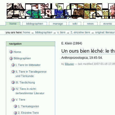
Skip
to
content.
|
Skip
Bibliographie-Portal
to
Sections
home
bibliographien
manage
wiki
news
events
navigation
Personal
tools
→
→
→
→
you are here:
home
bibliographien
v. tiere
2. einzelne tiere
original: literat
E. Klein
(
1994
)
navigation
Un ours bien léché: le 
Home
Anthropozoologica, 19:45-54.
Bibliographien
by
Bibuser
—
last modified
2007-01-16 17:3
I. Tiere im Mittelalter
II. Tiere in Tierallegorese
und Tierkunde
III. Tierdichtung
IV. Tiere in nicht-
tierbestimmter Literatur
V. Tiere
1. Tierkategorien
2. Einzelne Tiere