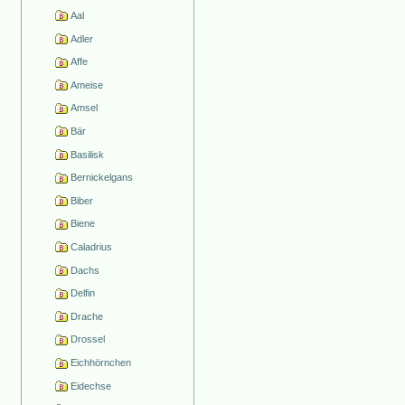
Aal
Adler
Affe
Ameise
Amsel
Bär
Basilisk
Bernickelgans
Biber
Biene
Caladrius
Dachs
Delfin
Drache
Drossel
Eichhörnchen
Eidechse