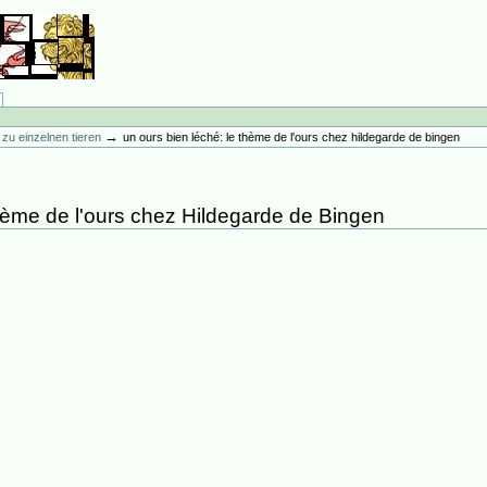
→
ur zu einzelnen tieren
un ours bien léché: le thème de l'ours chez hildegarde de bingen
thème de l'ours chez Hildegarde de Bingen
5