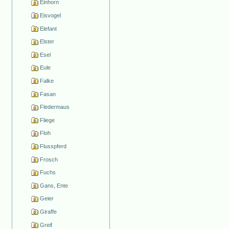
Einhorn
Eisvogel
Elefant
Elster
Esel
Eule
Falke
Fasan
Fledermaus
Fliege
Floh
Flusspferd
Frosch
Fuchs
Gans, Ente
Geier
Giraffe
Greif