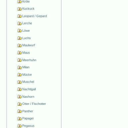
Kröte
Kuckuck
Leopard / Gepard
Lerche
Löwe
Luchs
Maulwurf
Maus
Meerhuhn
Milan
Mücke
Muschel
Nachtigall
Nashorn
Otter / Fischotter
Panther
Papagei
Pegasus