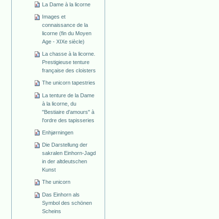
La Dame à la licorne
Images et
connaissance de la
licorne (fin du Moyen
Age - XIXe siècle)
La chasse à la licorne.
Prestigieuse tenture
française des cloisters
The unicorn tapestries
La tenture de la Dame
à la licorne, du
"Bestiaire d'amours" à
l'ordre des tapisseries
Enhjørningen
Die Darstellung der
sakralen Einhorn-Jagd
in der altdeutschen
Kunst
The unicorn
Das Einhorn als
Symbol des schönen
Scheins