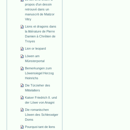
propos d'un dessin
retrouvé dans un
manuscrit de Matizor
Vitry
Lions et dragons dans
la littérature de Pierre
Damien à Chrétien de
Troyes
Lion or leopard
Löwen am
Münsterportal
Bemerkungen zum
Löwensiegel Herzog
Heinrichs
Die Türzieher des
Mittelalters
Kaiser Friedrich II. und
der Löwe von Anagni
Die romanischen
Löwen des Schleswiger
Doms
Pourquoi tant de lions