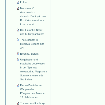
Falco
Monstros: O
rinoceronte e o
elefante. Da ficção dos
Bestiários à realidade
testemunhal
Der Elefant in Natur
und Kulturgeschichte
The Elephant in
Medieval Legend and
Art
Elephas, Elefant
Ungeheuer und
magische Lebewesen
in der 'Epistula
Alexandri ad Magistrum
Suum Aristotelem de
Situ Indiae'
Der weiße Adler im
Wappen des
Königreiches Polen im
13. Jahrhundert
The ass and the harp