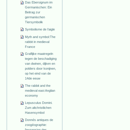
Das Ebersignum im
Germanischen: Ein
Beitrag zur
germanischen
Tiersymbolik
Symbolisme de l’aigle
Myth and symbol:The
rabbit in medieval
France
Graflijke maatregeln
tegen de beschadiging
van dwinen, dijken en
polders door konijnen,
op het eind van de
14de eeuw
The rabbit and the
medieval east Anglian
economy
Lepusculus Domini.
Zum altchristlichen
Hasensymbol
Donnés antiques de
zoogéographie:
l'expansion des