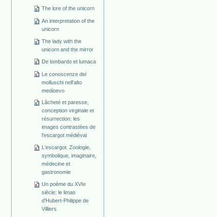
The lore of the unicorn
An interpretation of the
unicorn
The lady with the
unicorn and the mirror
De lombardo et lumaca
Le conoscenze dei
molluschi nell'alto
medioevo
Lâcheté et paresse,
conception virginale et
résurrection: les
images contrastées de
l'escargot médiéval
L'escargot. Zoologie,
symbolique, imaginaire,
médecine et
gastronomie
Un poème du XVIe
siècle: le limas
d'Hubert-Philippe de
Villiers