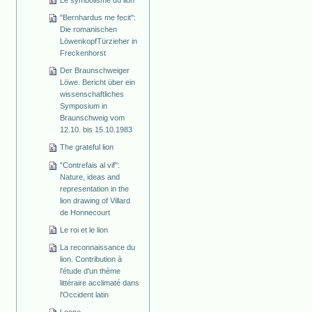
"Bernhardus me fecit":
Die romanischen
Löwenkopf­Türzieher in
Freckenhorst
Der Braunschweiger
Löwe. Bericht über ein
wissenschaftliches
Symposium in
Braunschweig vom
12.10. bis 15.10.1983
The grateful lion
"Contrefais al vif":
Nature, ideas and
representation in the
lion drawing of Villard
de Honnecourt
Le roi et le lion
La reconnaissance du
lion. Contribution à
l'étude d'un thème
littéraire acclimaté dans
l'Occident latin