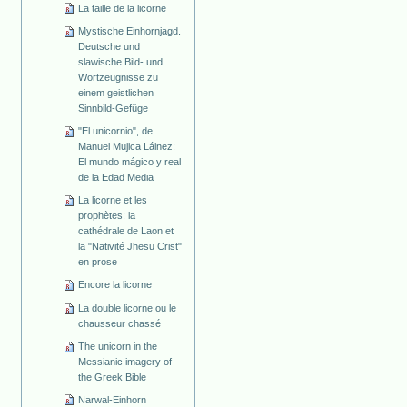
La taille de la licorne
Mystische Einhornjagd.
Deutsche und
slawische Bild- und
Wortzeugnisse zu
einem geistlichen
Sinnbild-Gefüge
"El unicornio", de
Manuel Mujica Láinez:
El mundo mágico y real
de la Edad Media
La licorne et les
prophètes: la
cathédrale de Laon et
la "Nativité Jhesu Crist"
en prose
Encore la licorne
La double licorne ou le
chausseur chassé
The unicorn in the
Messianic imagery of
the Greek Bible
Narwal-Einhorn