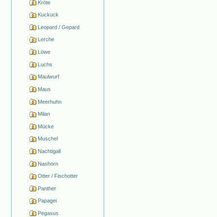
Kröte
Kuckuck
Leopard / Gepard
Lerche
Löwe
Luchs
Maulwurf
Maus
Meerhuhn
Milan
Mücke
Muschel
Nachtigall
Nashorn
Otter / Fischotter
Panther
Papagei
Pegasus