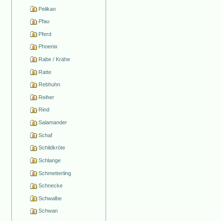
Pelikan
Pfau
Pferd
Phoenix
Rabe / Krähe
Ratte
Rebhuhn
Reiher
Rind
Salamander
Schaf
Schildkröte
Schlange
Schmetterling
Schnecke
Schwalbe
Schwan