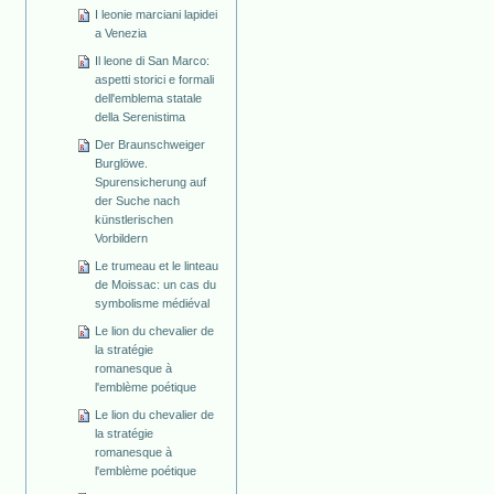
I leonie marciani lapidei
a Venezia
Il leone di San Marco:
aspetti storici e formali
dell'emblema statale
della Serenistima
Der Braunschweiger
Burglöwe.
Spurensicherung auf
der Suche nach
künstlerischen
Vorbildern
Le trumeau et le linteau
de Moissac: un cas du
symbolisme médiéval
Le lion du chevalier de
la stratégie
romanesque à
l'emblème poétique
Le lion du chevalier de
la stratégie
romanesque à
l'emblème poétique