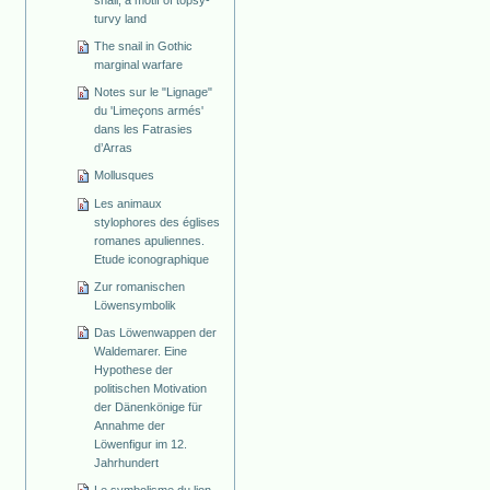
snail, a motif of topsy-
turvy land
The snail in Gothic
marginal warfare
Notes sur le "Lignage"
du 'Limeçons armés'
dans les Fatrasies
d’Arras
Mollusques
Les animaux
stylophores des églises
romanes apuliennes.
Etude iconographique
Zur romanischen
Löwensymbolik
Das Löwenwappen der
Waldemarer. Eine
Hypothese der
politischen Motivation
der Dänenkönige für
Annahme der
Löwenfigur im 12.
Jahrhundert
Le symbolisme du lion