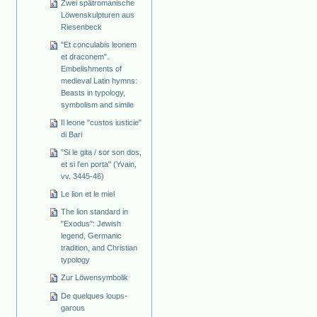
Zwei spätromanische
Löwenskulpturen aus
Riesenbeck
"Et conculabis leonem
et draconem".
Embelishments of
medieval Latin hymns:
Beasts in typology,
symbolism and simile
Il leone "custos iusticie"
di Bari
"Si le gita / sor son dos,
et si l'en porta" (Yvain,
vv. 3445-46)
Le lion et le miel
The lion standard in
"Exodus": Jewish
legend, Germanic
tradition, and Christian
typology
Zur Löwensymbolik
De quelques loups-
garous