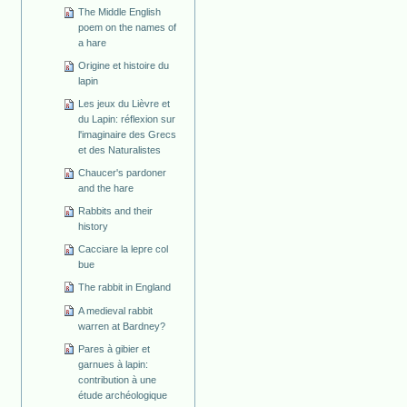
The Middle English
poem on the names of
a hare
Origine et histoire du
lapin
Les jeux du Lièvre et
du Lapin: réflexion sur
l'imaginaire des Grecs
et des Naturalistes
Chaucer's pardoner
and the hare
Rabbits and their
history
Cacciare la lepre col
bue
The rabbit in England
A medieval rabbit
warren at Bardney?
Pares à gibier et
garnues à lapin:
contribution à une
étude archéologique