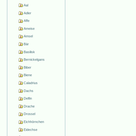
Aal
Adler
Affe
Ameise
Amsel
Bär
Basilisk
Bernickelgans
Biber
Biene
Caladrius
Dachs
Delfin
Drache
Drossel
Eichhörnchen
Eidechse