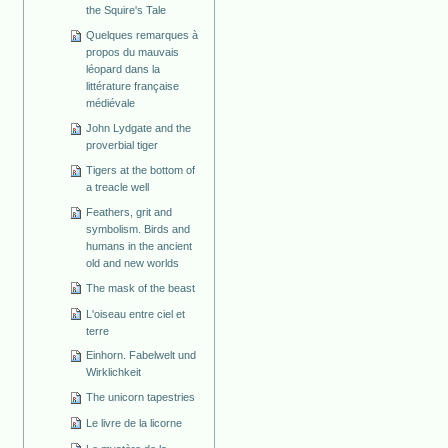
the Squire's Tale
Quelques remarques à
propos du mauvais
léopard dans la
littérature française
médiévale
John Lydgate and the
proverbial tiger
Tigers at the bottom of
a treacle well
Feathers, grit and
symbolism. Birds and
humans in the ancient
old and new worlds
The mask of the beast
L'oiseau entre ciel et
terre
Einhorn. Fabelwelt und
Wirklichkeit
The unicorn tapestries
Le livre de la licorne