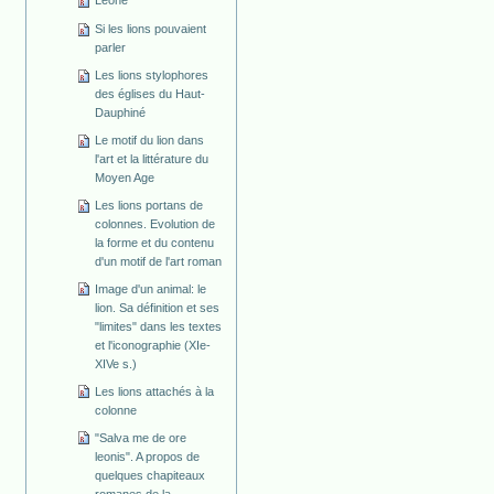
Leone
Si les lions pouvaient
parler
Les lions stylophores
des églises du Haut-
Dauphiné
Le motif du lion dans
l'art et la littérature du
Moyen Age
Les lions portans de
colonnes. Evolution de
la forme et du contenu
d'un motif de l'art roman
Image d'un animal: le
lion. Sa définition et ses
"limites" dans les textes
et l'iconographie (XIe-
XIVe s.)
Les lions attachés à la
colonne
"Salva me de ore
leonis". A propos de
quelques chapiteaux
romanes de la