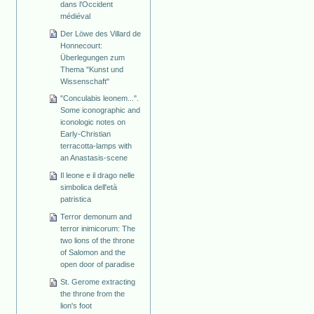
dans l'Occident
médiéval
Der Löwe des Villard de
Honnecourt:
Überlegungen zum
Thema "Kunst und
Wissenschaft"
"Conculabis leonem...".
Some iconographic and
iconologic notes on
Early-Christian
terracotta-lamps with
an Anastasis-scene
Il leone e il drago nelle
simbolica dell'età
patristica
Terror demonum and
terror inimicorum: The
two lions of the throne
of Salomon and the
open door of paradise
St. Gerome extracting
the throne from the
lion's foot