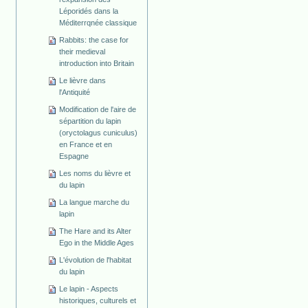
Léporidés dans la
Méditerrqnée classique
Rabbits: the case for
their medieval
introduction into Britain
Le lièvre dans
l'Antiquité
Modification de l'aire de
sépartition du lapin
(oryctolagus cuniculus)
en France et en
Espagne
Les noms du lièvre et
du lapin
La langue marche du
lapin
The Hare and its Alter
Ego in the Middle Ages
L'évolution de l'habitat
du lapin
Le lapin - Aspects
historiques, culturels et