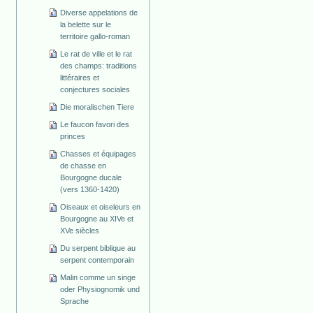
Diverse appelations de
la belette sur le
territoire gallo-roman
Le rat de ville et le rat
des champs: traditions
littéraires et
conjectures sociales
Die moralischen Tiere
Le faucon favori des
princes
Chasses et équipages
de chasse en
Bourgogne ducale
(vers 1360-1420)
Oiseaux et oiseleurs en
Bourgogne au XIVe et
XVe siècles
Du serpent biblique au
serpent contemporain
Malin comme un singe
oder Physiognomik und
Sprache