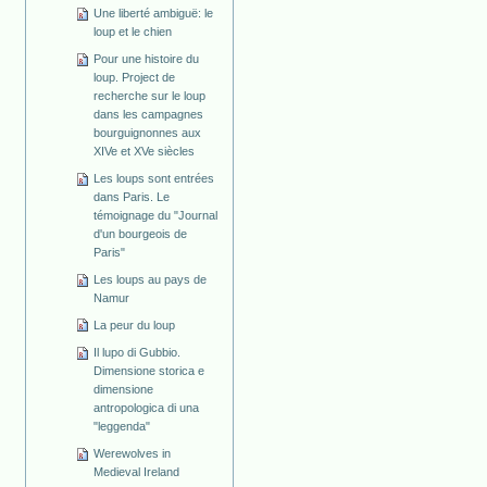
Une liberté ambiguë: le
loup et le chien
Pour une histoire du
loup. Project de
recherche sur le loup
dans les campagnes
bourguignonnes aux
XIVe et XVe siècles
Les loups sont entrées
dans Paris. Le
témoignage du "Journal
d'un bourgeois de
Paris"
Les loups au pays de
Namur
La peur du loup
Il lupo di Gubbio.
Dimensione storica e
dimensione
antropologica di una
"leggenda"
Werewolves in
Medieval Ireland