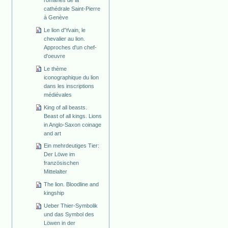
cathédrale Saint-Pierre
à Genève
Le lion d'Yvain, le
chevalier au lion.
Approches d'un chef-
d'oeuvre
Le thème
iconographique du lion
dans les inscriptions
médiévales
King of all beasts.
Beast of all kings. Lions
in Anglo-Saxon coinage
and art
Ein mehrdeutiges Tier:
Der Löwe im
französischen
Mittelalter
The lion. Bloodline and
kingship
Ueber Thier-Symbolik
und das Symbol des
Löwen in der