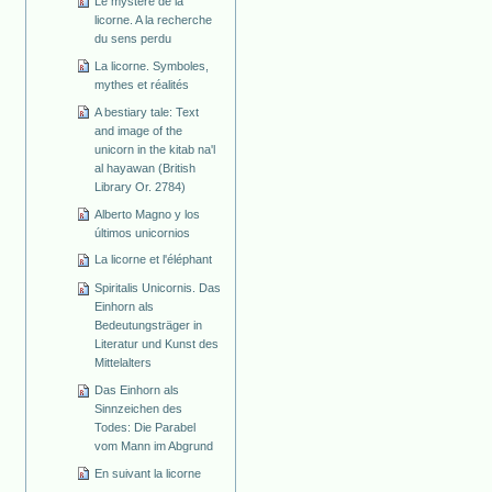
Le mystère de la
licorne. A la recherche
du sens perdu
La licorne. Symboles,
mythes et réalités
A bestiary tale: Text
and image of the
unicorn in the kitab na'l
al hayawan (British
Library Or. 2784)
Alberto Magno y los
últimos unicornios
La licorne et l'éléphant
Spiritalis Unicornis. Das
Einhorn als
Bedeutungsträger in
Literatur und Kunst des
Mittelalters
Das Einhorn als
Sinnzeichen des
Todes: Die Parabel
vom Mann im Abgrund
En suivant la licorne