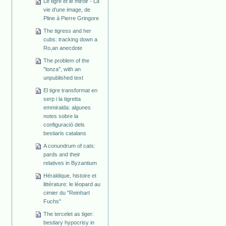
Le tigre et le miroir - La
vie d'une image, de
Pline à Pierre Gringore
The tigress and her
cubs: tracking down a
Ro,an anecdote
The problem of the
"lonza", with an
unpublished text
El tigre transformat en
serp i la tigretta
emmiralda: algunes
notes sobre la
configuració dels
bestiaris catalans
A conundrum of cats:
pards and their
relatives in Byzantium
Héraldique, histoire et
littérature: le léopard au
cimier du "Reinhart
Fuchs"
The tercelet as tiger:
bestiary hypocrisy in