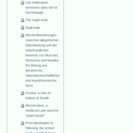
Les mollusques
terrestres dans l'art et
l'archéologie
The virgin snail
Snail trails
Wechselbeziehungen
zwischen allegorischer
Naturdeutung und der
naturkundlichen
Kenntnis von Muschel,
Schnecke und Nautilus.
Ein Beitrag aus
literarischer,
naturwissenschaftlicher
und kunsthistorischer
Sicht
Oceloe: a note on
Isidore of Seville
Mermicoleon, a
medieval Latin word for
"pearl oyster"
From illumination to
folksong: the armed