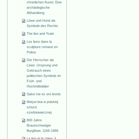
christlichen Kunst. Eine
archäologische
Abhandlung
Löwe und Hund als
Symbole des Rechts
The lion and Yvain
Les lions dans la
sculpture romane en
Poitou
Der Herrscher als
Löwe. Ursprung und
Gebrauch eines
politischen Symbols im
Früh- und
Hochmittelalter
Salve me ex ore leonis
Motyw lwa w polskiej
sztuce
szedniowiecznej
800 Jahre
Braunschweiger
Burglöwe, 1166-1966
Le lion et le chien: à