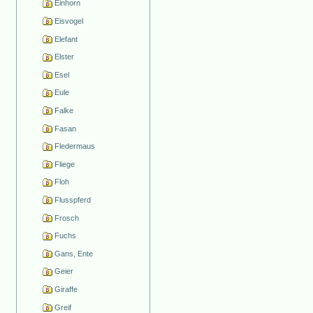
Einhorn
Eisvogel
Elefant
Elster
Esel
Eule
Falke
Fasan
Fledermaus
Fliege
Floh
Flusspferd
Frosch
Fuchs
Gans, Ente
Geier
Giraffe
Greif