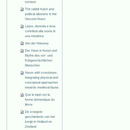
sociaux
The rabbit hutch and
political allusions in the
Visconti Hours
Lepre, donnola e iena:
contributi alla storia di
una metafora
Von der Haserey
Der Hase in Kunst und
Mythe des vor- und
frühgeschichtlichen
Menschen
Hares with crossbows:
integrating physical and
conceptual approaches
towards medieval fauna
Que le lapin est la
forme domestique du
lièvre
De vroegste
geschiedenis van het
konijn in Holland en
Zeeland