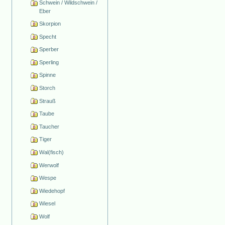
Schwein / Wildschwein /
Eber
Skorpion
Specht
Sperber
Sperling
Spinne
Storch
Strauß
Taube
Taucher
Tiger
Wal(fisch)
Werwolf
Wespe
Wiedehopf
Wiesel
Wolf