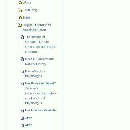
Wurm
Zaunkönig
Ziege
Original: Literatur zu
einzelnen Tieren
The historie of
serpents. Or, the
second booke of liuing
creatures
Owls in Folklore and
Natural History
Das Wiesel im
Physiologus
Der Biber - ein Asket?
Zu einem
metaphorischem Motiv
aus Fabel und
Physiologus
Der Hund im Mittelalter
Affen
Affen