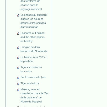
des territoires de
chasse dans le
paysage médiéval
La chasse au guépard
d'après les sources
arabes et les oeuvres
d'art musulman
Leopards of England
and the other papers
on heraldy
L'origine de deux
léopards de Normandie
Le bienheureux ??? et
la panthère
Tigres y estilos en
bestiarios
Sur les traces du lynx
Tiger and mirror
Matière, sens et
compilacion dans le "Dit
de la panthère" de
Nicole de Margival