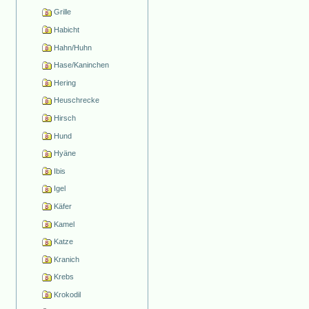
Grille
Habicht
Hahn/Huhn
Hase/Kaninchen
Hering
Heuschrecke
Hirsch
Hund
Hyäne
Ibis
Igel
Käfer
Kamel
Katze
Kranich
Krebs
Krokodil