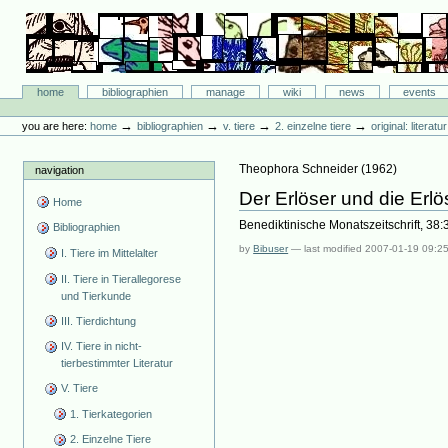
Skip
to
content.
|
Skip
Bibliographie-Portal
to
Sections
home
bibliographien
manage
wiki
news
events
navigation
Personal
tools
→
→
→
→
you are here:
home
bibliographien
v. tiere
2. einzelne tiere
original: literat
Theophora Schneider
(
1962
)
navigation
Der Erlöser und die Erlö
Home
Benediktinische Monatszeitschrift, 38
Bibliographien
by
Bibuser
—
last modified
2007-01-19 09:2
I. Tiere im Mittelalter
II. Tiere in Tierallegorese
und Tierkunde
III. Tierdichtung
IV. Tiere in nicht-
tierbestimmter Literatur
V. Tiere
1. Tierkategorien
2. Einzelne Tiere