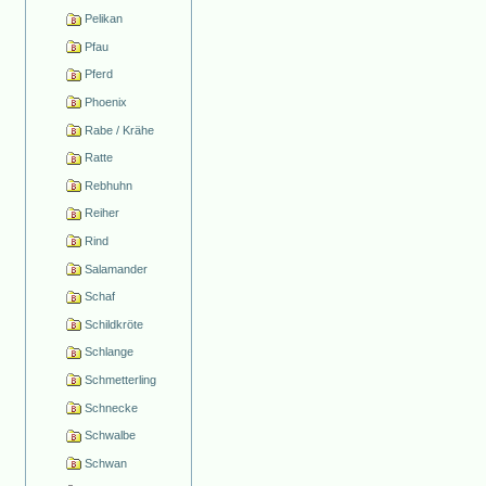
Pelikan
Pfau
Pferd
Phoenix
Rabe / Krähe
Ratte
Rebhuhn
Reiher
Rind
Salamander
Schaf
Schildkröte
Schlange
Schmetterling
Schnecke
Schwalbe
Schwan