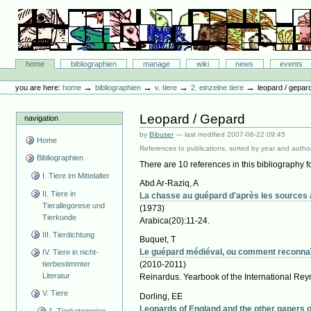
Skip
to
content.
|
Skip
Bibliographie-Portal
to
Sections
home
bibliographien
manage
wiki
news
events
navigation
Personal
tools
→
→
→
→
you are here:
home
bibliographien
v. tiere
2. einzelne tiere
leopard / gepar
Leopard / Gepard
navigation
by
Bibuser
—
last modified
2007-06-22 09:45
Home
References to publications, sorted by year and author
Bibliographien
There are 10 references in this bibliography fo
I. Tiere im Mittelalter
Abd Ar-Raziq, A
II. Tiere in
La chasse au guépard d'après les sources 
Tierallegorese und
(1973)
Tierkunde
Arabica(20):11-24.
III. Tierdichtung
Buquet, T
Le guépard médiéval, ou comment reconnaî
IV. Tiere in nicht-
tierbestimmter
(2010-2011)
Literatur
Reinardus. Yearbook of the International Rey
V. Tiere
Dorling, EE
Leopards of England and the other papers 
1. Tierkategorien