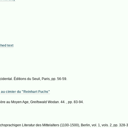
shed text
dental. Éditions du Seuil, Paris, pp. 56-59.
rd au cimier du "Reinhart Fuchs"
malière au Moyen Age, Greifswald Wodan. 44. , pp. 83-94.
schsprachigen Literatur des Mittelalters (1100-1500), Berlin, vol. 1, vols. 2, pp. 328-