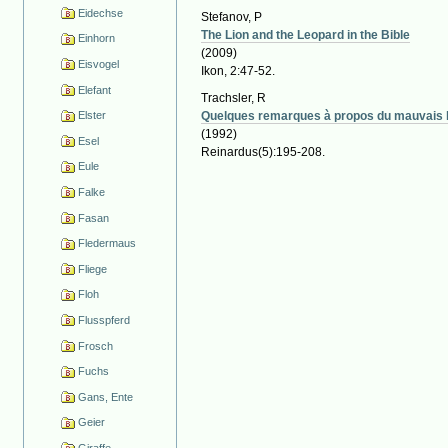
Eidechse
Stefanov, P
The Lion and the Leopard in the Bible
Einhorn
(2009)
Eisvogel
Ikon, 2:47-52.
Elefant
Trachsler, R
Elster
Quelques remarques à propos du mauvais lé
(1992)
Esel
Reinardus(5):195-208.
Eule
Falke
Fasan
Fledermaus
Fliege
Floh
Flusspferd
Frosch
Fuchs
Gans, Ente
Geier