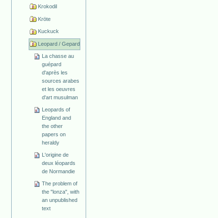
Krokodil
Kröte
Kuckuck
Leopard / Gepard
La chasse au
guépard
d'après les
sources arabes
et les oeuvres
d'art musulman
Leopards of
England and
the other
papers on
heraldy
L'origine de
deux léopards
de Normandie
The problem of
the "lonza", with
an unpublished
text