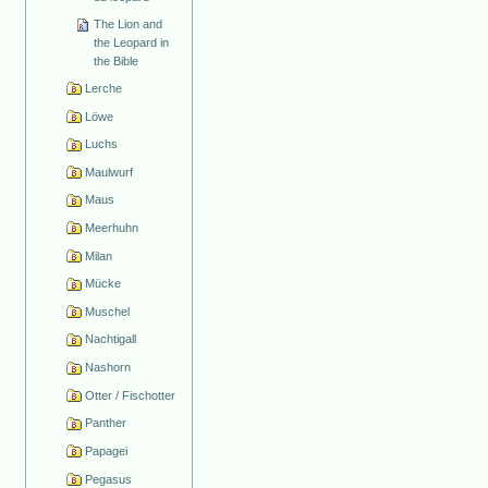
The Lion and
the Leopard in
the Bible
Lerche
Löwe
Luchs
Maulwurf
Maus
Meerhuhn
Milan
Mücke
Muschel
Nachtigall
Nashorn
Otter / Fischotter
Panther
Papagei
Pegasus