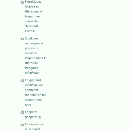
Héraldique,
histoire et
littérature: le
léopard au
cimier du
"Reinhart
Fuchs"
Quelques
remarques à
propos du
mauvais
léopard dans la
littérature
française
médiévale
Le guépard
médiéval, ou
comment
reconnaître un
animal sans
nom
Leopard
(leopardus)
La naissance
du léopard