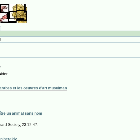
d
.
lder.
arabes et les oeuvres d'art musulman
tre un animal sans nom
nard Society, 23:12-47.
on heraldy