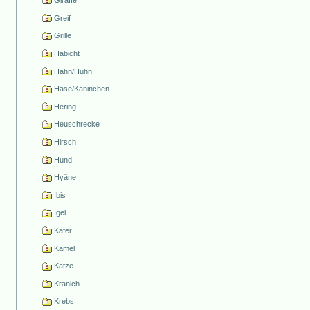
Giraffe
Greif
Grille
Habicht
Hahn/Huhn
Hase/Kaninchen
Hering
Heuschrecke
Hirsch
Hund
Hyäne
Ibis
Igel
Käfer
Kamel
Katze
Kranich
Krebs