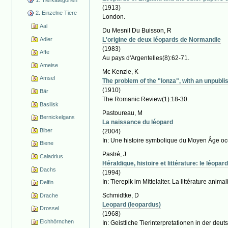
(1913)
2. Einzelne Tiere
London.
Aal
Du Mesnil Du Buisson, R
Adler
L'origine de deux léopards de Normandie
(1983)
Affe
Au pays d'Argentelles(8):62-71.
Ameise
Mc Kenzie, K
Amsel
The problem of the "lonza", with an unpubli
(1910)
Bär
The Romanic Review(1):18-30.
Basilisk
Pastoureau, M
Bernickelgans
La naissance du léopard
Biber
(2004)
In: Une histoire symbolique du Moyen Âge occi
Biene
Pastré, J
Caladrius
Héraldique, histoire et littérature: le léopa
Dachs
(1994)
In: Tierepik im Mittelalter. La littérature ani
Delfin
Schmidtke, D
Drache
Leopard (leopardus)
Drossel
(1968)
Eichhörnchen
In: Geistliche Tierinterpretationen in der deut