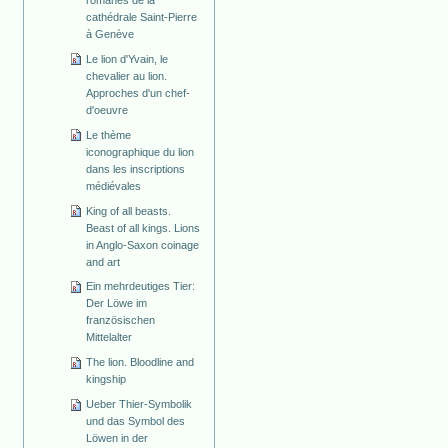
cathédrale Saint-Pierre
à Genève
Le lion d'Yvain, le
chevalier au lion.
Approches d'un chef-
d'oeuvre
Le thème
iconographique du lion
dans les inscriptions
médiévales
King of all beasts.
Beast of all kings. Lions
in Anglo-Saxon coinage
and art
Ein mehrdeutiges Tier:
Der Löwe im
französischen
Mittelalter
The lion. Bloodline and
kingship
Ueber Thier-Symbolik
und das Symbol des
Löwen in der