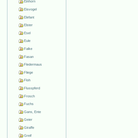
Einhorn
Eisvogel
Elefant
Elster
Esel
Eule
Falke
Fasan
Fledermaus
Fliege
Floh
Flusspferd
Frosch
Fuchs
Gans, Ente
Geier
Giraffe
Greif