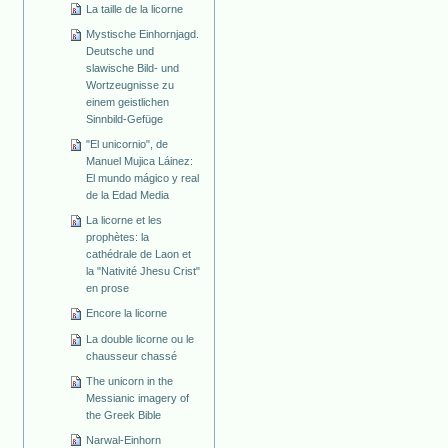
La taille de la licorne
Mystische Einhornjagd.
Deutsche und
slawische Bild- und
Wortzeugnisse zu
einem geistlichen
Sinnbild-Gefüge
"El unicornio", de
Manuel Mujica Láinez:
El mundo mágico y real
de la Edad Media
La licorne et les
prophètes: la
cathédrale de Laon et
la "Nativité Jhesu Crist"
en prose
Encore la licorne
La double licorne ou le
chausseur chassé
The unicorn in the
Messianic imagery of
the Greek Bible
Narwal-Einhorn