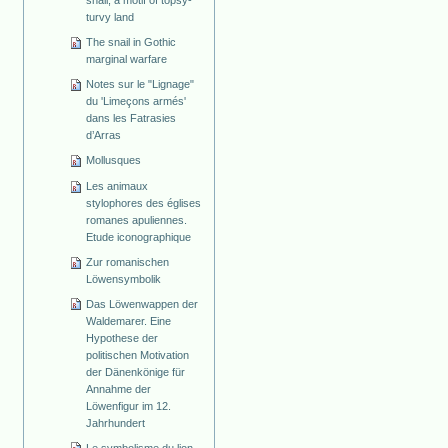
snail, a motif of topsy-
turvy land
The snail in Gothic
marginal warfare
Notes sur le "Lignage"
du 'Limeçons armés'
dans les Fatrasies
d’Arras
Mollusques
Les animaux
stylophores des églises
romanes apuliennes.
Etude iconographique
Zur romanischen
Löwensymbolik
Das Löwenwappen der
Waldemarer. Eine
Hypothese der
politischen Motivation
der Dänenkönige für
Annahme der
Löwenfigur im 12.
Jahrhundert
Le symbolisme du lion