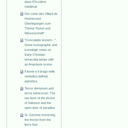
dans l'Occident
médiéval
Der Löwe des Villard de
Honnecourt:
Überlegungen zum
Thema "Kunst und
Wissenschaft"
"Conculabis leonem...".
Some iconographic and
iconologic notes on
Early-Christian
terracotta-lamps with
an Anastasis-scene
Il leone e il drago nelle
simbolica dell'età
patristica
Terror demonum and
terror inimicorum: The
two lions of the throne
of Salomon and the
open door of paradise
St. Gerome extracting
the throne from the
lion's foot