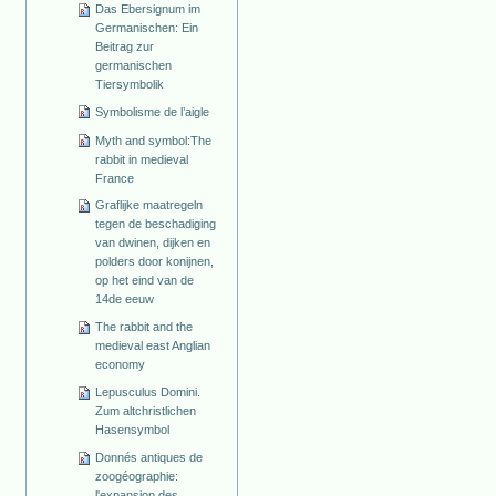
Das Ebersignum im
Germanischen: Ein
Beitrag zur
germanischen
Tiersymbolik
Symbolisme de l’aigle
Myth and symbol:The
rabbit in medieval
France
Graflijke maatregeln
tegen de beschadiging
van dwinen, dijken en
polders door konijnen,
op het eind van de
14de eeuw
The rabbit and the
medieval east Anglian
economy
Lepusculus Domini.
Zum altchristlichen
Hasensymbol
Donnés antiques de
zoogéographie:
l'expansion des