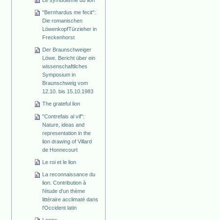
"Bernhardus me fecit":
Die romanischen
Löwenkopf­Türzieher in
Freckenhorst
Der Braunschweiger
Löwe. Bericht über ein
wissenschaftliches
Symposium in
Braunschweig vom
12.10. bis 15.10.1983
The grateful lion
"Contrefais al vif":
Nature, ideas and
representation in the
lion drawing of Villard
de Honnecourt
Le roi et le lion
La reconnaissance du
lion. Contribution à
l'étude d'un thème
littéraire acclimaté dans
l'Occident latin