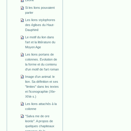
Leone
Si les lions pouvaient
parler
Les lions stylophores
des églises du Haut-
Dauphiné
Le motif du lion dans
l'art et la littérature du
Moyen Age
Les lions portans de
colonnes. Evolution de
la forme et du contenu
d'un motif de l'art roman
Image d'un animal: le
lion. Sa définition et ses
"limites" dans les textes
et l'iconographie (XIe-
XIVe s.)
Les lions attachés à la
colonne
"Salva me de ore
leonis". A propos de
quelques chapiteaux
romanes de la