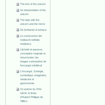
The lore of the unicorn
An interpretation of the
unicorn
The lady with the
unicorn and the mirror
De lombardo et lumaca
Le conoscenze dei
molluschi nell'alto
medioevo
Lâcheté et paresse,
conception virginale et
résurrection: les
images contrastées de
l'escargot médiéval
L'escargot. Zoologie,
symbolique, imaginaire,
médecine et
gastronomie
Un poème du XVIe
siècle: le limas
d'Hubert-Philippe de
Villiers