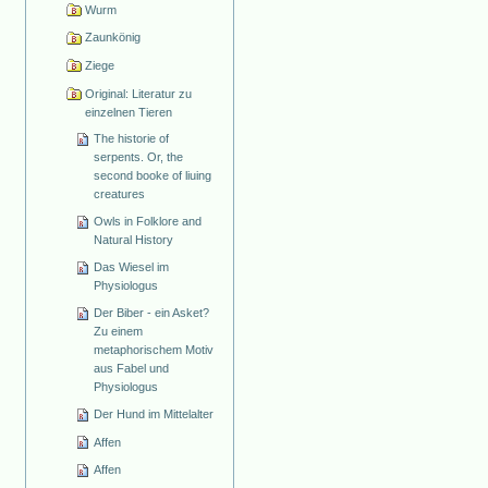
Wurm
Zaunkönig
Ziege
Original: Literatur zu
einzelnen Tieren
The historie of
serpents. Or, the
second booke of liuing
creatures
Owls in Folklore and
Natural History
Das Wiesel im
Physiologus
Der Biber - ein Asket?
Zu einem
metaphorischem Motiv
aus Fabel und
Physiologus
Der Hund im Mittelalter
Affen
Affen