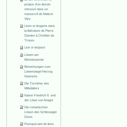
propos d'un dessin
retrouvé dans un
manuscrit de Matizor
Vitry
Lions et dragons dans
la littérature de Pierre
Damien à Chrétien de
Troyes
Lion or leopard
Löwen am
Münsterportal
Bemerkungen zum
Löwensiegel Herzog
Heinrichs
Die Türzieher des
Mittelalters
Kaiser Friedrich II. und
der Löwe von Anagni
Die romanischen
Löwen des Schleswiger
Doms
Pourquoi tant de lions