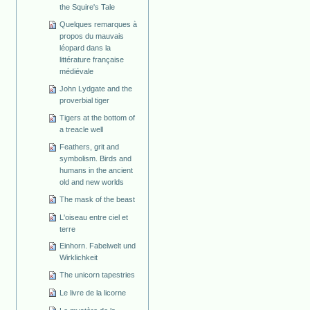
the Squire's Tale
Quelques remarques à
propos du mauvais
léopard dans la
littérature française
médiévale
John Lydgate and the
proverbial tiger
Tigers at the bottom of
a treacle well
Feathers, grit and
symbolism. Birds and
humans in the ancient
old and new worlds
The mask of the beast
L'oiseau entre ciel et
terre
Einhorn. Fabelwelt und
Wirklichkeit
The unicorn tapestries
Le livre de la licorne