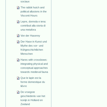
sociaux
The rabbit hutch and
political allusions in the
Visconti Hours
Lepre, donnola e iena:
contributi alla storia di
una metafora
Von der Haserey
Der Hase in Kunst und
Mythe des vor- und
frühgeschichtlichen
Menschen
Hares with crossbows:
integrating physical and
conceptual approaches
towards medieval fauna
Que le lapin est la
forme domestique du
lièvre
De vroegste
geschiedenis van het
konijn in Holland en
Zeeland