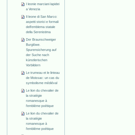
I leonie marciani lapidei
a Venezia
Il leone di San Marco:
aspetti storici e formali
dell'emblema statale
della Serenistima
Der Braunschweiger
Burglöwe.
Spurensicherung auf
der Suche nach
künstlerischen
Vorbildern
Le trumeau et le linteau
de Moissac: un cas du
symbolisme médiéval
Le lion du chevalier de
la stratégie
romanesque à
l'emblème poétique
Le lion du chevalier de
la stratégie
romanesque à
l'emblème poétique