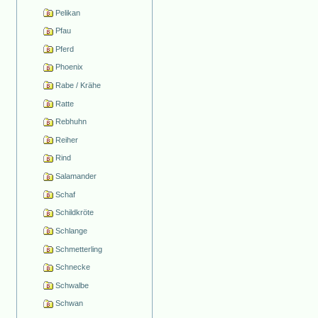
Pelikan
Pfau
Pferd
Phoenix
Rabe / Krähe
Ratte
Rebhuhn
Reiher
Rind
Salamander
Schaf
Schildkröte
Schlange
Schmetterling
Schnecke
Schwalbe
Schwan