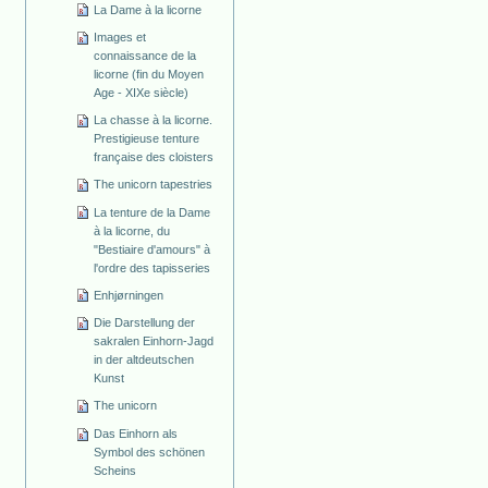
La Dame à la licorne
Images et
connaissance de la
licorne (fin du Moyen
Age - XIXe siècle)
La chasse à la licorne.
Prestigieuse tenture
française des cloisters
The unicorn tapestries
La tenture de la Dame
à la licorne, du
"Bestiaire d'amours" à
l'ordre des tapisseries
Enhjørningen
Die Darstellung der
sakralen Einhorn-Jagd
in der altdeutschen
Kunst
The unicorn
Das Einhorn als
Symbol des schönen
Scheins