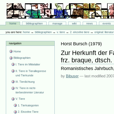
Skip
to
content.
|
Skip
Bibliographie-Portal
to
Sections
home
bibliographien
manage
wiki
news
events
navigation
Personal
tools
→
→
→
→
you are here:
home
bibliographien
v. tiere
2. einzelne tiere
original: literat
Horst Bursch
(
1979
)
navigation
Zur Herkunft der Fa
Home
Bibliographien
frz. braque, dtsch
I. Tiere im Mittelalter
Romanistisches Jahrbuch,
II. Tiere in Tierallegorese
und Tierkunde
by
Bibuser
—
last modified
2007
III. Tierdichtung
IV. Tiere in nicht-
tierbestimmter Literatur
V. Tiere
1. Tierkategorien
2. Einzelne Tiere