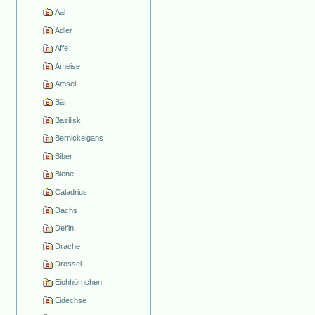
Aal
Adler
Affe
Ameise
Amsel
Bär
Basilisk
Bernickelgans
Biber
Biene
Caladrius
Dachs
Delfin
Drache
Drossel
Eichhörnchen
Eidechse