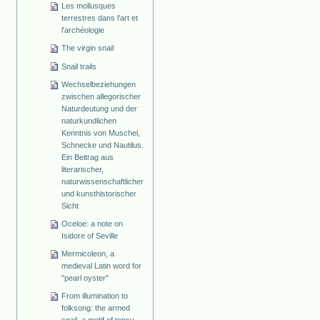
Les mollusques
terrestres dans l'art et
l'archéologie
The virgin snail
Snail trails
Wechselbeziehungen
zwischen allegorischer
Naturdeutung und der
naturkundlichen
Kenntnis von Muschel,
Schnecke und Nautilus.
Ein Beitrag aus
literarischer,
naturwissenschaftlicher
und kunsthistorischer
Sicht
Oceloe: a note on
Isidore of Seville
Mermicoleon, a
medieval Latin word for
"pearl oyster"
From illumination to
folksong: the armed