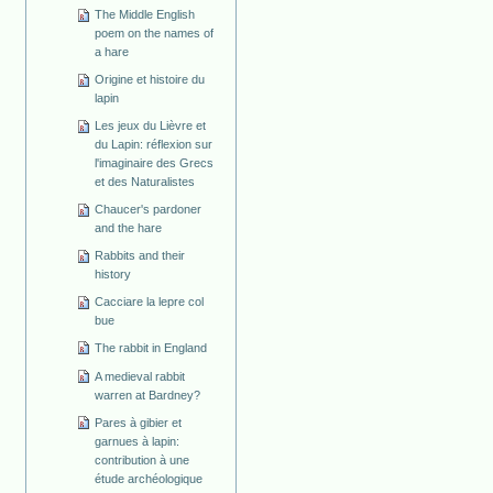
The Middle English
poem on the names of
a hare
Origine et histoire du
lapin
Les jeux du Lièvre et
du Lapin: réflexion sur
l'imaginaire des Grecs
et des Naturalistes
Chaucer's pardoner
and the hare
Rabbits and their
history
Cacciare la lepre col
bue
The rabbit in England
A medieval rabbit
warren at Bardney?
Pares à gibier et
garnues à lapin:
contribution à une
étude archéologique