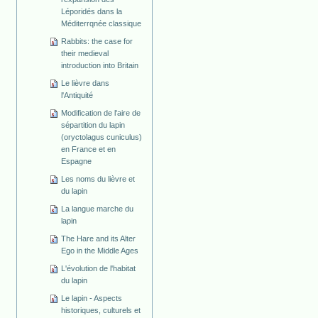
Léporidés dans la
Méditerrqnée classique
Rabbits: the case for
their medieval
introduction into Britain
Le lièvre dans
l'Antiquité
Modification de l'aire de
sépartition du lapin
(oryctolagus cuniculus)
en France et en
Espagne
Les noms du lièvre et
du lapin
La langue marche du
lapin
The Hare and its Alter
Ego in the Middle Ages
L'évolution de l'habitat
du lapin
Le lapin - Aspects
historiques, culturels et