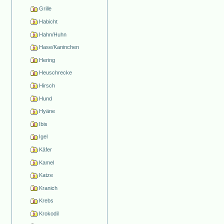
Grille
Habicht
Hahn/Huhn
Hase/Kaninchen
Hering
Heuschrecke
Hirsch
Hund
Hyäne
Ibis
Igel
Käfer
Kamel
Katze
Kranich
Krebs
Krokodil