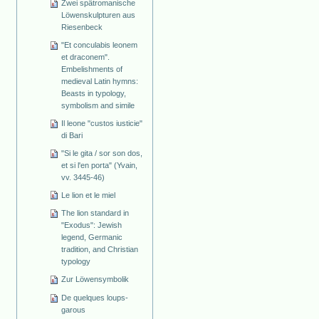
Zwei spätromanische
Löwenskulpturen aus
Riesenbeck
"Et conculabis leonem
et draconem".
Embelishments of
medieval Latin hymns:
Beasts in typology,
symbolism and simile
Il leone "custos iusticie"
di Bari
"Si le gita / sor son dos,
et si l'en porta" (Yvain,
vv. 3445-46)
Le lion et le miel
The lion standard in
"Exodus": Jewish
legend, Germanic
tradition, and Christian
typology
Zur Löwensymbolik
De quelques loups-
garous