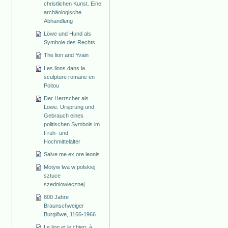
christlichen Kunst. Eine
archäologische
Abhandlung
Löwe und Hund als
Symbole des Rechts
The lion and Yvain
Les lions dans la
sculpture romane en
Poitou
Der Herrscher als
Löwe. Ursprung und
Gebrauch eines
politischen Symbols im
Früh- und
Hochmittelalter
Salve me ex ore leonis
Motyw lwa w polskiej
sztuce
szedniowiecznej
800 Jahre
Braunschweiger
Burglöwe, 1166-1966
Le lion et le chien: à