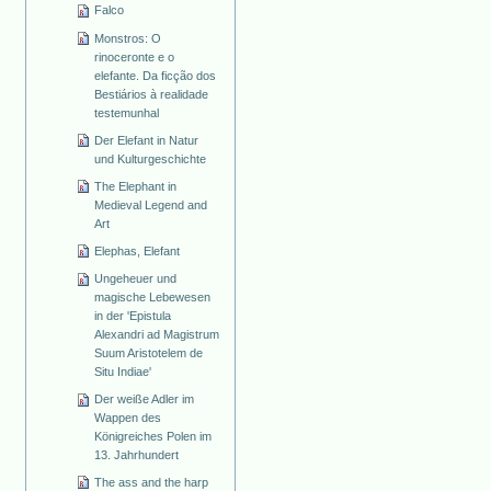
Falco
Monstros: O
rinoceronte e o
elefante. Da ficção dos
Bestiários à realidade
testemunhal
Der Elefant in Natur
und Kulturgeschichte
The Elephant in
Medieval Legend and
Art
Elephas, Elefant
Ungeheuer und
magische Lebewesen
in der 'Epistula
Alexandri ad Magistrum
Suum Aristotelem de
Situ Indiae'
Der weiße Adler im
Wappen des
Königreiches Polen im
13. Jahrhundert
The ass and the harp