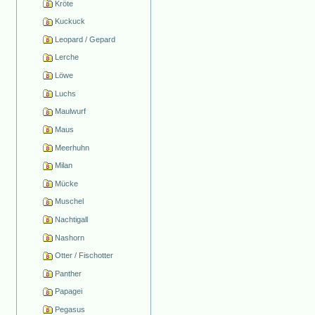
Kröte
Kuckuck
Leopard / Gepard
Lerche
Löwe
Luchs
Maulwurf
Maus
Meerhuhn
Milan
Mücke
Muschel
Nachtigall
Nashorn
Otter / Fischotter
Panther
Papagei
Pegasus