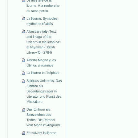
Le mystère de la
licorne. A la recherche
du sens perdu
La licorne. Symboles,
mythes et réalités
A bestiary tale: Text
and image of the
unicorn in the kitab na'l
al hayawan (British
Library Or. 2784)
Alberto Magno y los
últimos unicornios
La licorne et l'éléphant
Spiritalis Unicornis. Das
Einhorn als
Bedeutungsträger in
Literatur und Kunst des
Mittelalters
Das Einhorn als
Sinnzeichen des
Todes: Die Parabel
vom Mann im Abgrund
En suivant la licorne