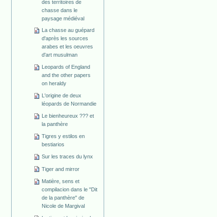
des territoires de
chasse dans le
paysage médiéval
La chasse au guépard
d'après les sources
arabes et les oeuvres
d'art musulman
Leopards of England
and the other papers
on heraldy
L'origine de deux
léopards de Normandie
Le bienheureux ??? et
la panthère
Tigres y estilos en
bestiarios
Sur les traces du lynx
Tiger and mirror
Matière, sens et
compilacion dans le "Dit
de la panthère" de
Nicole de Margival