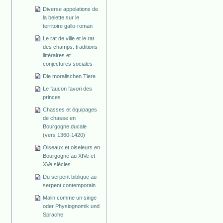
Diverse appelations de
la belette sur le
territoire gallo-roman
Le rat de ville et le rat
des champs: traditions
littéraires et
conjectures sociales
Die moralischen Tiere
Le faucon favori des
princes
Chasses et équipages
de chasse en
Bourgogne ducale
(vers 1360-1420)
Oiseaux et oiseleurs en
Bourgogne au XIVe et
XVe siècles
Du serpent biblique au
serpent contemporain
Malin comme un singe
oder Physiognomik und
Sprache