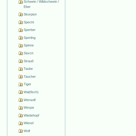
Schwein / Wildschwein /
Eber
Skorpion
Specht
Sperber
Sperling
Spinne
Storch
Strauß
Taube
Taucher
Tiger
Wal(fisch)
Werwolf
Wespe
Wiedehopf
Wiesel
Wolf