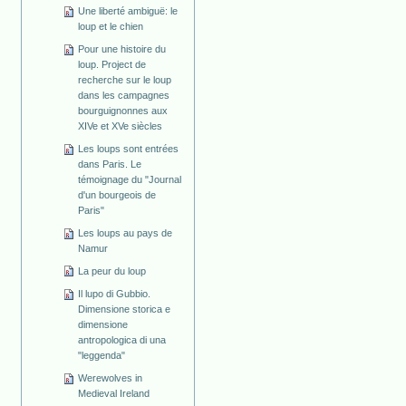
Une liberté ambiguë: le
loup et le chien
Pour une histoire du
loup. Project de
recherche sur le loup
dans les campagnes
bourguignonnes aux
XIVe et XVe siècles
Les loups sont entrées
dans Paris. Le
témoignage du "Journal
d'un bourgeois de
Paris"
Les loups au pays de
Namur
La peur du loup
Il lupo di Gubbio.
Dimensione storica e
dimensione
antropologica di una
"leggenda"
Werewolves in
Medieval Ireland