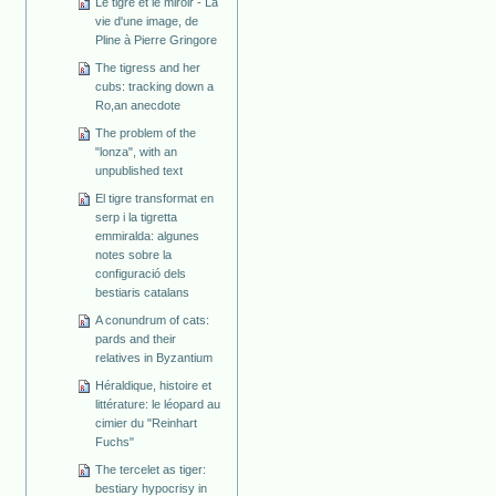
Le tigre et le miroir - La
vie d'une image, de
Pline à Pierre Gringore
The tigress and her
cubs: tracking down a
Ro,an anecdote
The problem of the
"lonza", with an
unpublished text
El tigre transformat en
serp i la tigretta
emmiralda: algunes
notes sobre la
configuració dels
bestiaris catalans
A conundrum of cats:
pards and their
relatives in Byzantium
Héraldique, histoire et
littérature: le léopard au
cimier du "Reinhart
Fuchs"
The tercelet as tiger:
bestiary hypocrisy in