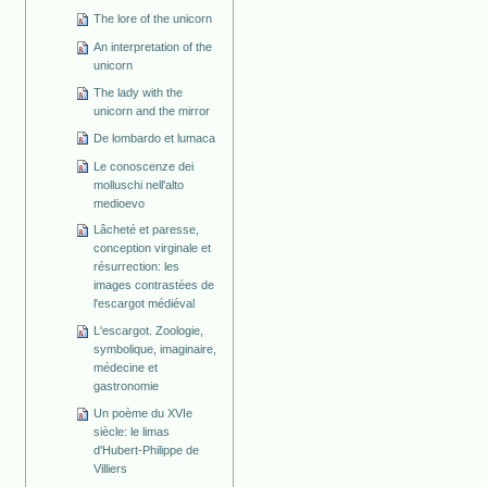
The lore of the unicorn
An interpretation of the
unicorn
The lady with the
unicorn and the mirror
De lombardo et lumaca
Le conoscenze dei
molluschi nell'alto
medioevo
Lâcheté et paresse,
conception virginale et
résurrection: les
images contrastées de
l'escargot médiéval
L'escargot. Zoologie,
symbolique, imaginaire,
médecine et
gastronomie
Un poème du XVIe
siècle: le limas
d'Hubert-Philippe de
Villiers