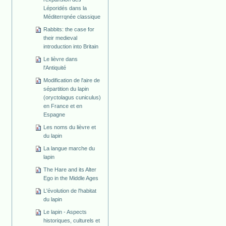
Léporidés dans la
Méditerrqnée classique
Rabbits: the case for
their medieval
introduction into Britain
Le lièvre dans
l'Antiquité
Modification de l'aire de
sépartition du lapin
(oryctolagus cuniculus)
en France et en
Espagne
Les noms du lièvre et
du lapin
La langue marche du
lapin
The Hare and its Alter
Ego in the Middle Ages
L'évolution de l'habitat
du lapin
Le lapin - Aspects
historiques, culturels et