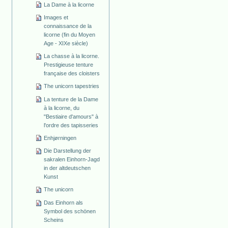
La Dame à la licorne
Images et
connaissance de la
licorne (fin du Moyen
Age - XIXe siècle)
La chasse à la licorne.
Prestigieuse tenture
française des cloisters
The unicorn tapestries
La tenture de la Dame
à la licorne, du
"Bestiaire d'amours" à
l'ordre des tapisseries
Enhjørningen
Die Darstellung der
sakralen Einhorn-Jagd
in der altdeutschen
Kunst
The unicorn
Das Einhorn als
Symbol des schönen
Scheins