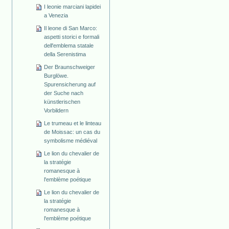
I leonie marciani lapidei
a Venezia
Il leone di San Marco:
aspetti storici e formali
dell'emblema statale
della Serenistima
Der Braunschweiger
Burglöwe.
Spurensicherung auf
der Suche nach
künstlerischen
Vorbildern
Le trumeau et le linteau
de Moissac: un cas du
symbolisme médiéval
Le lion du chevalier de
la stratégie
romanesque à
l'emblème poétique
Le lion du chevalier de
la stratégie
romanesque à
l'emblème poétique