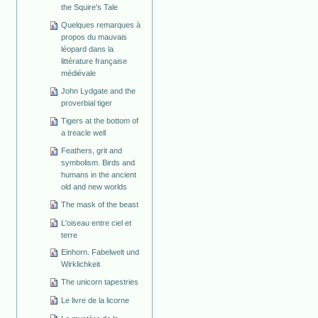
the Squire's Tale
Quelques remarques à
propos du mauvais
léopard dans la
littérature française
médiévale
John Lydgate and the
proverbial tiger
Tigers at the bottom of
a treacle well
Feathers, grit and
symbolism. Birds and
humans in the ancient
old and new worlds
The mask of the beast
L'oiseau entre ciel et
terre
Einhorn. Fabelwelt und
Wirklichkeit
The unicorn tapestries
Le livre de la licorne