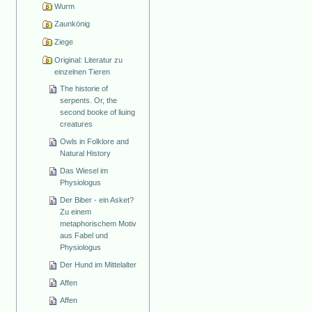
Wurm
Zaunkönig
Ziege
Original: Literatur zu
einzelnen Tieren
The historie of
serpents. Or, the
second booke of liuing
creatures
Owls in Folklore and
Natural History
Das Wiesel im
Physiologus
Der Biber - ein Asket?
Zu einem
metaphorischem Motiv
aus Fabel und
Physiologus
Der Hund im Mittelalter
Affen
Affen