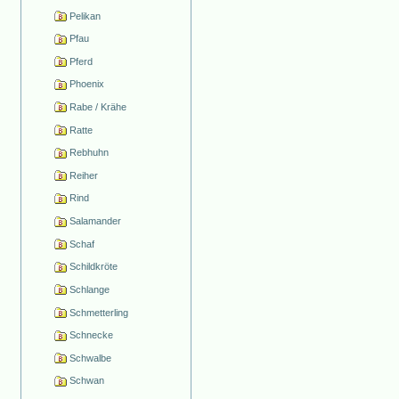
Pelikan
Pfau
Pferd
Phoenix
Rabe / Krähe
Ratte
Rebhuhn
Reiher
Rind
Salamander
Schaf
Schildkröte
Schlange
Schmetterling
Schnecke
Schwalbe
Schwan