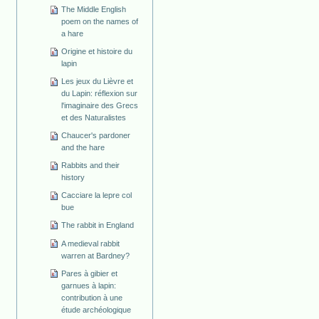
The Middle English
poem on the names of
a hare
Origine et histoire du
lapin
Les jeux du Lièvre et
du Lapin: réflexion sur
l'imaginaire des Grecs
et des Naturalistes
Chaucer's pardoner
and the hare
Rabbits and their
history
Cacciare la lepre col
bue
The rabbit in England
A medieval rabbit
warren at Bardney?
Pares à gibier et
garnues à lapin:
contribution à une
étude archéologique