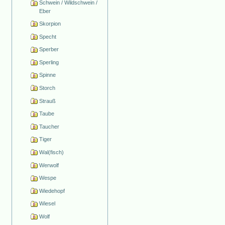
Schwein / Wildschwein /
Eber
Skorpion
Specht
Sperber
Sperling
Spinne
Storch
Strauß
Taube
Taucher
Tiger
Wal(fisch)
Werwolf
Wespe
Wiedehopf
Wiesel
Wolf