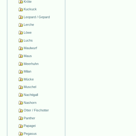
Kröte
Kuckuck
Leopard / Gepard
Lerche
Löwe
Luchs
Maulwurf
Maus
Meerhuhn
Milan
Mücke
Muschel
Nachtigall
Nashorn
Otter / Fischotter
Panther
Papagei
Pegasus