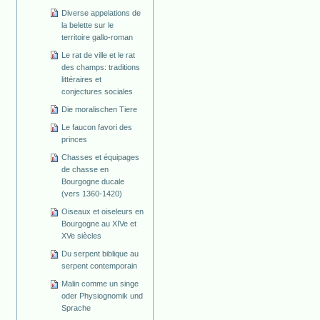
Diverse appelations de
la belette sur le
territoire gallo-roman
Le rat de ville et le rat
des champs: traditions
littéraires et
conjectures sociales
Die moralischen Tiere
Le faucon favori des
princes
Chasses et équipages
de chasse en
Bourgogne ducale
(vers 1360-1420)
Oiseaux et oiseleurs en
Bourgogne au XIVe et
XVe siècles
Du serpent biblique au
serpent contemporain
Malin comme un singe
oder Physiognomik und
Sprache