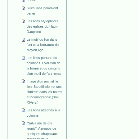
Leone
Si les lions pouvaient
parler
Les lions stylophores
des églises du Haut-
Dauphiné
Le motif du lion dans
l'art et la littérature du
Moyen Age
Les lions portans de
colonnes. Evolution de
la forme et du contenu
d'un motif de l'art roman
Image d'un animal: le
lion. Sa définition et ses
"limites" dans les textes
et l'iconographie (XIe-
XIVe s.)
Les lions attachés à la
colonne
"Salva me de ore
leonis". A propos de
quelques chapiteaux
romanes de la