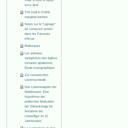
snail, a motif of topsy-
turvy land
The snail in Gothic
marginal warfare
Notes sur le "Lignage"
du 'Limeçons armés'
dans les Fatrasies
d’Arras
Mollusques
Les animaux
stylophores des églises
romanes apuliennes.
Etude iconographique
Zur romanischen
Löwensymbolik
Das Löwenwappen der
Waldemarer. Eine
Hypothese der
politischen Motivation
der Dänenkönige für
Annahme der
Löwenfigur im 12.
Jahrhundert
Le symbolisme du lion