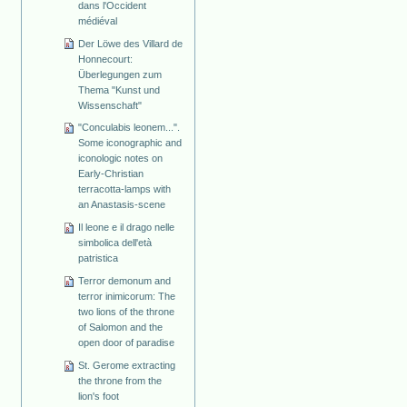
dans l'Occident
médiéval
Der Löwe des Villard de
Honnecourt:
Überlegungen zum
Thema "Kunst und
Wissenschaft"
"Conculabis leonem...".
Some iconographic and
iconologic notes on
Early-Christian
terracotta-lamps with
an Anastasis-scene
Il leone e il drago nelle
simbolica dell'età
patristica
Terror demonum and
terror inimicorum: The
two lions of the throne
of Salomon and the
open door of paradise
St. Gerome extracting
the throne from the
lion's foot