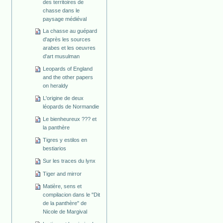
des territoires de
chasse dans le
paysage médiéval
La chasse au guépard
d'après les sources
arabes et les oeuvres
d'art musulman
Leopards of England
and the other papers
on heraldy
L'origine de deux
léopards de Normandie
Le bienheureux ??? et
la panthère
Tigres y estilos en
bestiarios
Sur les traces du lynx
Tiger and mirror
Matière, sens et
compilacion dans le "Dit
de la panthère" de
Nicole de Margival