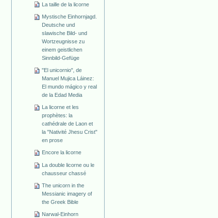
La taille de la licorne
Mystische Einhornjagd.
Deutsche und
slawische Bild- und
Wortzeugnisse zu
einem geistlichen
Sinnbild-Gefüge
"El unicornio", de
Manuel Mujica Láinez:
El mundo mágico y real
de la Edad Media
La licorne et les
prophètes: la
cathédrale de Laon et
la "Nativité Jhesu Crist"
en prose
Encore la licorne
La double licorne ou le
chausseur chassé
The unicorn in the
Messianic imagery of
the Greek Bible
Narwal-Einhorn