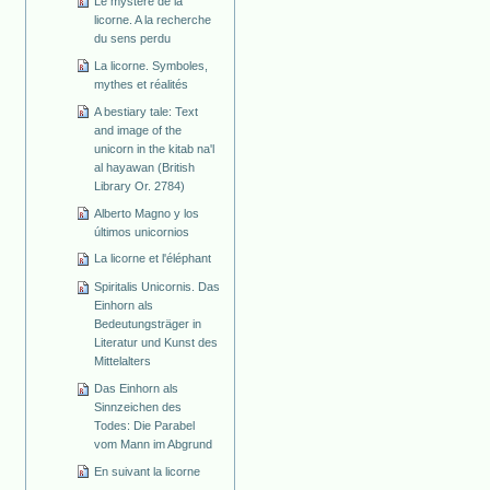
Le mystère de la
licorne. A la recherche
du sens perdu
La licorne. Symboles,
mythes et réalités
A bestiary tale: Text
and image of the
unicorn in the kitab na'l
al hayawan (British
Library Or. 2784)
Alberto Magno y los
últimos unicornios
La licorne et l'éléphant
Spiritalis Unicornis. Das
Einhorn als
Bedeutungsträger in
Literatur und Kunst des
Mittelalters
Das Einhorn als
Sinnzeichen des
Todes: Die Parabel
vom Mann im Abgrund
En suivant la licorne