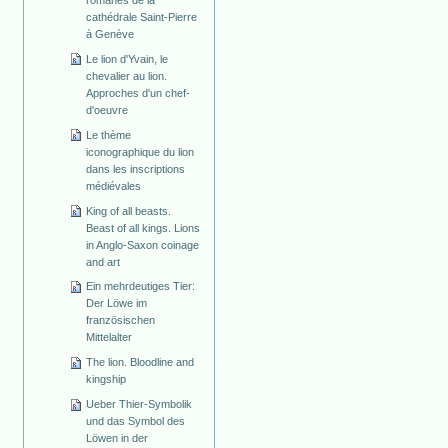
cathédrale Saint-Pierre
à Genève
Le lion d'Yvain, le
chevalier au lion.
Approches d'un chef-
d'oeuvre
Le thème
iconographique du lion
dans les inscriptions
médiévales
King of all beasts.
Beast of all kings. Lions
in Anglo-Saxon coinage
and art
Ein mehrdeutiges Tier:
Der Löwe im
französischen
Mittelalter
The lion. Bloodline and
kingship
Ueber Thier-Symbolik
und das Symbol des
Löwen in der