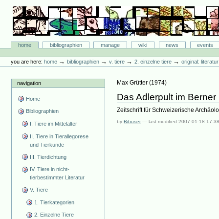
Skip
to
content.
|
Skip
Bibliographie-Portal
to
Sections
home
bibliographien
manage
wiki
news
events
navigation
Personal
tools
→
→
→
→
you are here:
home
bibliographien
v. tiere
2. einzelne tiere
original: literat
Max Grütter
(
1974
)
navigation
Das Adlerpult im Berner
Home
Zeitschrift für Schweizerische Archäol
Bibliographien
by
Bibuser
—
last modified
2007-01-18 17:3
I. Tiere im Mittelalter
II. Tiere in Tierallegorese
und Tierkunde
III. Tierdichtung
IV. Tiere in nicht-
tierbestimmter Literatur
V. Tiere
1. Tierkategorien
2. Einzelne Tiere