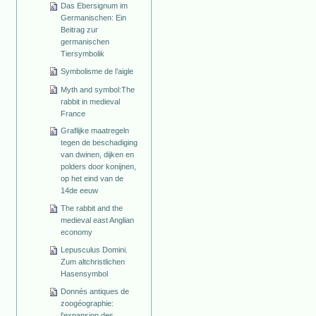
Das Ebersignum im
Germanischen: Ein
Beitrag zur
germanischen
Tiersymbolik
Symbolisme de l’aigle
Myth and symbol:The
rabbit in medieval
France
Graflijke maatregeln
tegen de beschadiging
van dwinen, dijken en
polders door konijnen,
op het eind van de
14de eeuw
The rabbit and the
medieval east Anglian
economy
Lepusculus Domini.
Zum altchristlichen
Hasensymbol
Donnés antiques de
zoogéographie:
l'expansion des