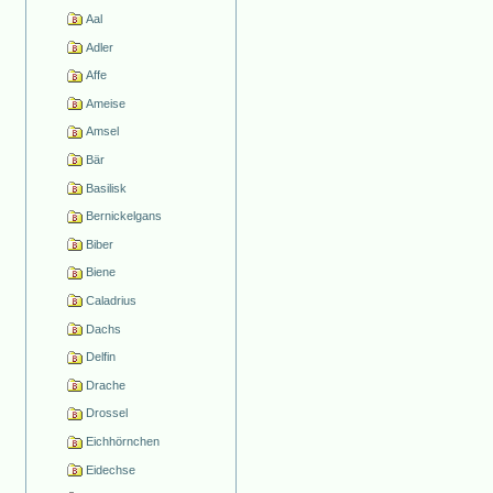
Aal
Adler
Affe
Ameise
Amsel
Bär
Basilisk
Bernickelgans
Biber
Biene
Caladrius
Dachs
Delfin
Drache
Drossel
Eichhörnchen
Eidechse