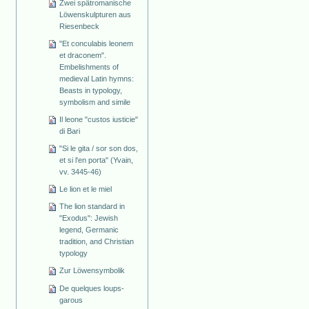
Zwei spätromanische
Löwenskulpturen aus
Riesenbeck
"Et conculabis leonem
et draconem".
Embelishments of
medieval Latin hymns:
Beasts in typology,
symbolism and simile
Il leone "custos iusticie"
di Bari
"Si le gita / sor son dos,
et si l'en porta" (Yvain,
vv. 3445-46)
Le lion et le miel
The lion standard in
"Exodus": Jewish
legend, Germanic
tradition, and Christian
typology
Zur Löwensymbolik
De quelques loups-
garous