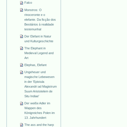
Falco
Monstros: O
rinoceronte e o
elefante. Da ficção dos
Bestiários à realidade
testemunhal
Der Elefant in Natur
und Kulturgeschichte
The Elephant in
Medieval Legend and
Art
Elephas, Elefant
Ungeheuer und
magische Lebewesen
in der 'Epistula
Alexandri ad Magistrum
Suum Aristotelem de
Situ Indiae'
Der weiße Adler im
Wappen des
Königreiches Polen im
13. Jahrhundert
The ass and the harp