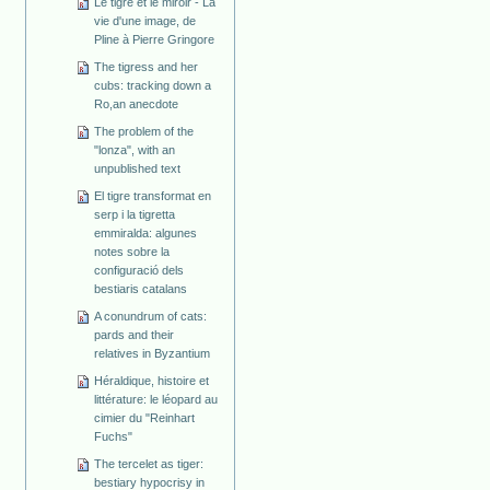
Le tigre et le miroir - La
vie d'une image, de
Pline à Pierre Gringore
The tigress and her
cubs: tracking down a
Ro,an anecdote
The problem of the
"lonza", with an
unpublished text
El tigre transformat en
serp i la tigretta
emmiralda: algunes
notes sobre la
configuració dels
bestiaris catalans
A conundrum of cats:
pards and their
relatives in Byzantium
Héraldique, histoire et
littérature: le léopard au
cimier du "Reinhart
Fuchs"
The tercelet as tiger:
bestiary hypocrisy in