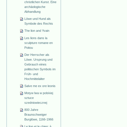
christlichen Kunst. Eine
archäologische
Abhandlung
Löwe und Hund als
Symbole des Rechts
The lion and Yvain
Les lions dans la
sculpture romane en
Poitou
Der Herrscher als
Löwe. Ursprung und
Gebrauch eines
politischen Symbols im
Früh- und
Hochmittelalter
Salve me ex ore leonis
Motyw lwa w polskiej
sztuce
szedniowiecznej
800 Jahre
Braunschweiger
Burglöwe, 1166-1966
Le lion et le chien: à