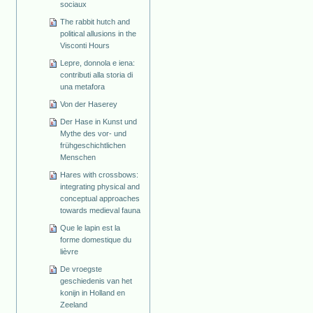
sociaux
The rabbit hutch and
political allusions in the
Visconti Hours
Lepre, donnola e iena:
contributi alla storia di
una metafora
Von der Haserey
Der Hase in Kunst und
Mythe des vor- und
frühgeschichtlichen
Menschen
Hares with crossbows:
integrating physical and
conceptual approaches
towards medieval fauna
Que le lapin est la
forme domestique du
lièvre
De vroegste
geschiedenis van het
konijn in Holland en
Zeeland