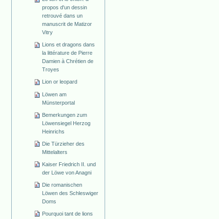
propos d'un dessin
retrouvé dans un
manuscrit de Matizor
Vitry
Lions et dragons dans
la littérature de Pierre
Damien à Chrétien de
Troyes
Lion or leopard
Löwen am
Münsterportal
Bemerkungen zum
Löwensiegel Herzog
Heinrichs
Die Türzieher des
Mittelalters
Kaiser Friedrich II. und
der Löwe von Anagni
Die romanischen
Löwen des Schleswiger
Doms
Pourquoi tant de lions