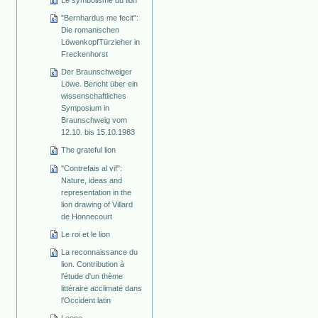
"Bernhardus me fecit":
Die romanischen
Löwenkopf­Türzieher in
Freckenhorst
Der Braunschweiger
Löwe. Bericht über ein
wissenschaftliches
Symposium in
Braunschweig vom
12.10. bis 15.10.1983
The grateful lion
"Contrefais al vif":
Nature, ideas and
representation in the
lion drawing of Villard
de Honnecourt
Le roi et le lion
La reconnaissance du
lion. Contribution à
l'étude d'un thème
littéraire acclimaté dans
l'Occident latin