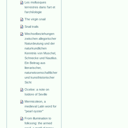
Les mollusques
terrestres dans l'art et
l'archéologie
The virgin snail
Snail trails
Wechselbeziehungen
zwischen allegorischer
Naturdeutung und der
naturkundlichen
Kenntnis von Muschel,
Schnecke und Nautilus.
Ein Beitrag aus
literarischer,
naturwissenschaftlicher
und kunsthistorischer
Sicht
Oceloe: a note on
Isidore of Seville
Mermicoleon, a
medieval Latin word for
"pearl oyster"
From illumination to
folksong: the armed