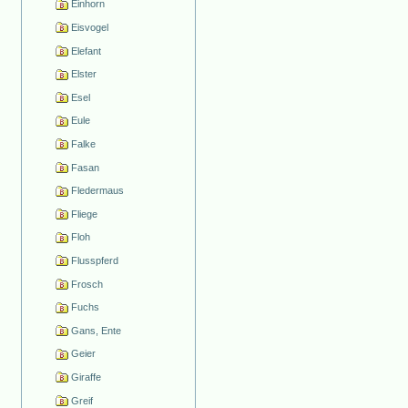
Einhorn
Eisvogel
Elefant
Elster
Esel
Eule
Falke
Fasan
Fledermaus
Fliege
Floh
Flusspferd
Frosch
Fuchs
Gans, Ente
Geier
Giraffe
Greif