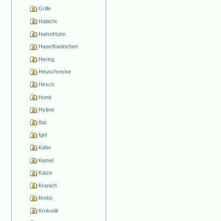
Grille
Habicht
Hahn/Huhn
Hase/Kaninchen
Hering
Heuschrecke
Hirsch
Hund
Hyäne
Ibis
Igel
Käfer
Kamel
Katze
Kranich
Krebs
Krokodil