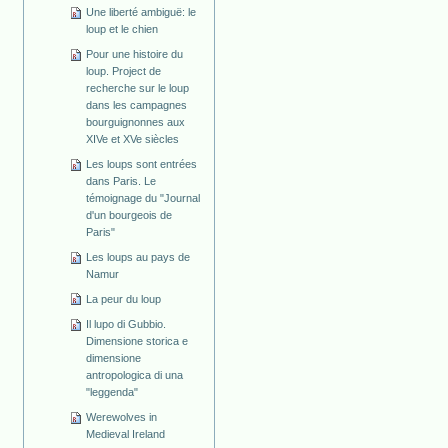
Une liberté ambiguë: le
loup et le chien
Pour une histoire du
loup. Project de
recherche sur le loup
dans les campagnes
bourguignonnes aux
XIVe et XVe siècles
Les loups sont entrées
dans Paris. Le
témoignage du "Journal
d'un bourgeois de
Paris"
Les loups au pays de
Namur
La peur du loup
Il lupo di Gubbio.
Dimensione storica e
dimensione
antropologica di una
"leggenda"
Werewolves in
Medieval Ireland