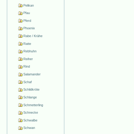
Pelikan
Pfau
Pferd
Phoenix
Rabe / Krähe
Ratte
Rebhuhn
Reiher
Rind
Salamander
Schaf
Schildkröte
Schlange
Schmetterling
Schnecke
Schwalbe
Schwan