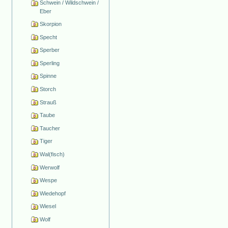
Schwein / Wildschwein /
Eber
Skorpion
Specht
Sperber
Sperling
Spinne
Storch
Strauß
Taube
Taucher
Tiger
Wal(fisch)
Werwolf
Wespe
Wiedehopf
Wiesel
Wolf