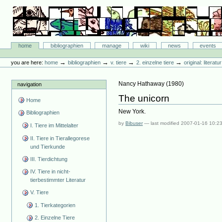
Skip
to
content.
|
Skip
Bibliographie-Portal
to
Sections
home
bibliographien
manage
wiki
news
events
navigation
Personal
tools
→
→
→
→
you are here:
home
bibliographien
v. tiere
2. einzelne tiere
original: literat
Nancy Hathaway
(
1980
)
navigation
The unicorn
Home
New York.
Bibliographien
by
Bibuser
—
last modified
2007-01-16 10:2
I. Tiere im Mittelalter
II. Tiere in Tierallegorese
und Tierkunde
III. Tierdichtung
IV. Tiere in nicht-
tierbestimmter Literatur
V. Tiere
1. Tierkategorien
2. Einzelne Tiere