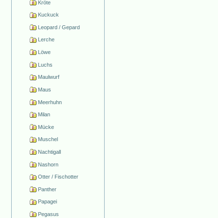
Kröte
Kuckuck
Leopard / Gepard
Lerche
Löwe
Luchs
Maulwurf
Maus
Meerhuhn
Milan
Mücke
Muschel
Nachtigall
Nashorn
Otter / Fischotter
Panther
Papagei
Pegasus