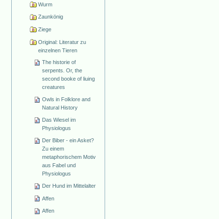
Wurm
Zaunkönig
Ziege
Original: Literatur zu
einzelnen Tieren
The historie of
serpents. Or, the
second booke of liuing
creatures
Owls in Folklore and
Natural History
Das Wiesel im
Physiologus
Der Biber - ein Asket?
Zu einem
metaphorischem Motiv
aus Fabel und
Physiologus
Der Hund im Mittelalter
Affen
Affen