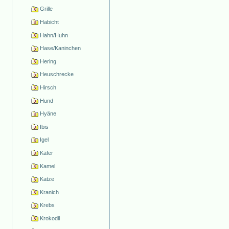
Grille
Habicht
Hahn/Huhn
Hase/Kaninchen
Hering
Heuschrecke
Hirsch
Hund
Hyäne
Ibis
Igel
Käfer
Kamel
Katze
Kranich
Krebs
Krokodil