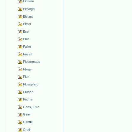
Einhorn
Eisvogel
Elefant
Elster
Esel
Eule
Falke
Fasan
Fledermaus
Fliege
Floh
Flusspferd
Frosch
Fuchs
Gans, Ente
Geier
Giraffe
Greif