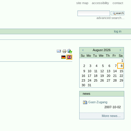
site map
accessibility
contact
search site
advanced search…
log in
Document
August 2026
Actions
«
»
Su
Mo
Tu
We
Th
Fr
Sa
1
2
3
4
5
6
7
8
9
10
11
12
13
14
15
16
17
18
19
20
21
22
23
24
25
26
27
28
29
30
31
news
Gast-Zugang
2007-10-02
More news…