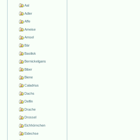
Aal
Adler
Affe
Ameise
Amsel
Bär
Basilisk
Bernickelgans
Biber
Biene
Caladrius
Dachs
Delfin
Drache
Drossel
Eichhörnchen
Eidechse