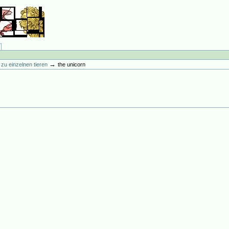
→
ur zu einzelnen tieren
the unicorn
3