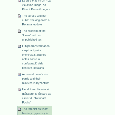
Le tigre et le miroir - La
vie d'une image, de
Pline à Pierre Gringore
The tigress and her
cubs: tracking down a
Ro,an anecdote
The problem of the
"lonza", with an
unpublished text
El tigre transformat en
serp i la tigretta
emmiralda: algunes
notes sobre la
configuració dels
bestiaris catalans
A conundrum of cats:
pards and their
relatives in Byzantium
Héraldique, histoire et
littérature: le léopard au
cimier du "Reinhart
Fuchs"
The tercelet as tiger:
bestiary hypocrisy in