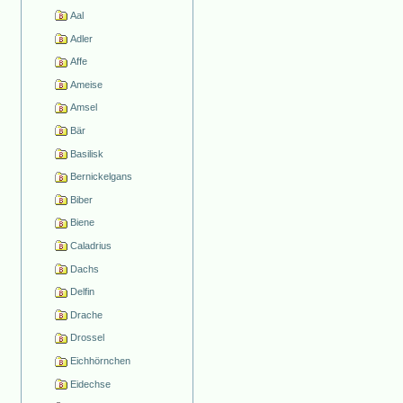
Aal
Adler
Affe
Ameise
Amsel
Bär
Basilisk
Bernickelgans
Biber
Biene
Caladrius
Dachs
Delfin
Drache
Drossel
Eichhörnchen
Eidechse