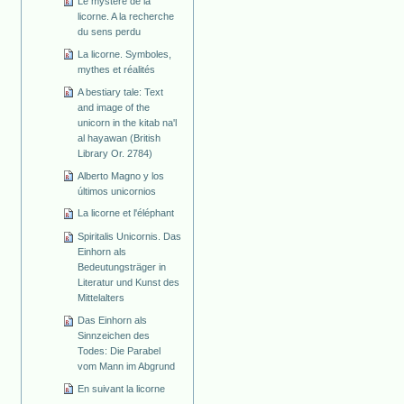
Le mystère de la
licorne. A la recherche
du sens perdu
La licorne. Symboles,
mythes et réalités
A bestiary tale: Text
and image of the
unicorn in the kitab na'l
al hayawan (British
Library Or. 2784)
Alberto Magno y los
últimos unicornios
La licorne et l'éléphant
Spiritalis Unicornis. Das
Einhorn als
Bedeutungsträger in
Literatur und Kunst des
Mittelalters
Das Einhorn als
Sinnzeichen des
Todes: Die Parabel
vom Mann im Abgrund
En suivant la licorne