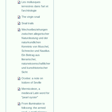
Les mollusques
terrestres dans l'art et
l'archéologie
The virgin snail
Snail trails
Wechselbeziehungen
zwischen allegorischer
Naturdeutung und der
naturkundlichen
Kenntnis von Muschel,
Schnecke und Nautilus.
Ein Beitrag aus
literarischer,
naturwissenschaftlicher
und kunsthistorischer
Sicht
Oceloe: a note on
Isidore of Seville
Mermicoleon, a
medieval Latin word for
"pearl oyster"
From illumination to
folksong: the armed