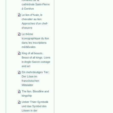
cathédrale Saint-Pierre
à Genève
Le lion d'Yvain, le
chevalier au lion.
Approches d'un chef-
d'oeuvre
Le thème
iconographique du lion
dans les inscriptions
médiévales
King of all beasts.
Beast of all kings. Lions
in Anglo-Saxon coinage
and art
Ein mehrdeutiges Tier:
Der Löwe im
französischen
Mittelalter
The lion. Bloodline and
kingship
Ueber Thier-Symbolik
und das Symbol des
Löwen in der