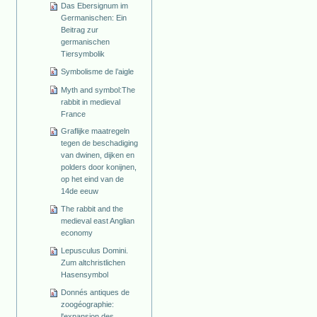
Das Ebersignum im
Germanischen: Ein
Beitrag zur
germanischen
Tiersymbolik
Symbolisme de l’aigle
Myth and symbol:The
rabbit in medieval
France
Graflijke maatregeln
tegen de beschadiging
van dwinen, dijken en
polders door konijnen,
op het eind van de
14de eeuw
The rabbit and the
medieval east Anglian
economy
Lepusculus Domini.
Zum altchristlichen
Hasensymbol
Donnés antiques de
zoogéographie:
l'expansion des