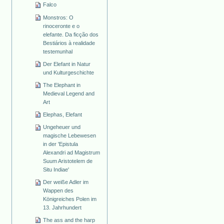
Falco
Monstros: O
rinoceronte e o
elefante. Da ficção dos
Bestiários à realidade
testemunhal
Der Elefant in Natur
und Kulturgeschichte
The Elephant in
Medieval Legend and
Art
Elephas, Elefant
Ungeheuer und
magische Lebewesen
in der 'Epistula
Alexandri ad Magistrum
Suum Aristotelem de
Situ Indiae'
Der weiße Adler im
Wappen des
Königreiches Polen im
13. Jahrhundert
The ass and the harp