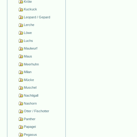
Kröte
Kuckuck
Leopard / Gepard
Lerche
Löwe
Luchs
Maulwurf
Maus
Meerhuhn
Milan
Mücke
Muschel
Nachtigall
Nashorn
Otter / Fischotter
Panther
Papagei
Pegasus