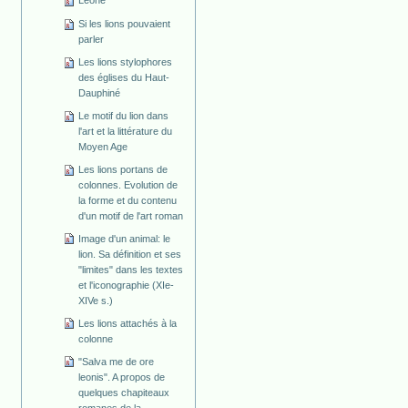
Leone
Si les lions pouvaient
parler
Les lions stylophores
des églises du Haut-
Dauphiné
Le motif du lion dans
l'art et la littérature du
Moyen Age
Les lions portans de
colonnes. Evolution de
la forme et du contenu
d'un motif de l'art roman
Image d'un animal: le
lion. Sa définition et ses
"limites" dans les textes
et l'iconographie (XIe-
XIVe s.)
Les lions attachés à la
colonne
"Salva me de ore
leonis". A propos de
quelques chapiteaux
romanes de la