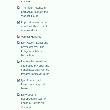
sociaux
The rabbit hutch and
political allusions in the
Visconti Hours
Lepre, donnola e iena:
contributi alla storia di
una metafora
Von der Haserey
Der Hase in Kunst und
Mythe des vor- und
frühgeschichtlichen
Menschen
Hares with crossbows:
integrating physical and
conceptual approaches
towards medieval fauna
Que le lapin est la
forme domestique du
lièvre
De vroegste
geschiedenis van het
konijn in Holland en
Zeeland