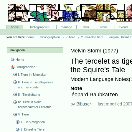
Skip
to
content.
|
Skip
Bibliographie-Portal
to
Sections
home
bibliographien
manage
wiki
news
events
navigation
Personal
tools
→
→
→
→
you are here:
home
bibliographien
v. tiere
2. einzelne tiere
original: literat
Melvin Storm
(
1977
)
navigation
The tercelet as tig
Home
Bibliographien
the Squire's Tale
I. Tiere im Mittelalter
Modern Language Notes(1
II. Tiere in Tierallegorese
und Tierkunde
Note
léopard Raubkatzen
III. Tierdichtung
IV. Tiere in nicht-
by
Bibuser
—
last modified
2007
tierbestimmter Literatur
V. Tiere
1. Tierkategorien
2. Einzelne Tiere