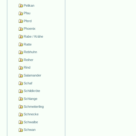
Pelikan
Pfau
Pferd
Phoenix
Rabe / Krähe
Ratte
Rebhuhn
Reiher
Rind
Salamander
Schaf
Schildkröte
Schlange
Schmetterling
Schnecke
Schwalbe
Schwan