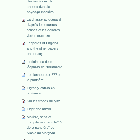
des territoires de
chasse dans le
paysage médiéval
La chasse au guépard
d'après les sources
arabes et les oeuvres
d'art musulman
Leopards of England
and the other papers
on heraldy
L'origine de deux
léopards de Normandie
Le bienheureux ??? et
la panthère
Tigres y estilos en
bestiarios
Sur les traces du lynx
Tiger and mirror
Matière, sens et
compilacion dans le "Dit
de la panthère" de
Nicole de Margival