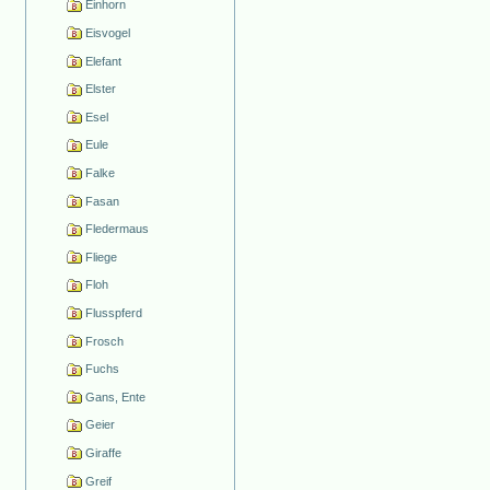
Einhorn
Eisvogel
Elefant
Elster
Esel
Eule
Falke
Fasan
Fledermaus
Fliege
Floh
Flusspferd
Frosch
Fuchs
Gans, Ente
Geier
Giraffe
Greif