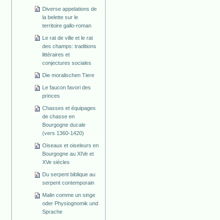
Diverse appelations de
la belette sur le
territoire gallo-roman
Le rat de ville et le rat
des champs: traditions
littéraires et
conjectures sociales
Die moralischen Tiere
Le faucon favori des
princes
Chasses et équipages
de chasse en
Bourgogne ducale
(vers 1360-1420)
Oiseaux et oiseleurs en
Bourgogne au XIVe et
XVe siècles
Du serpent biblique au
serpent contemporain
Malin comme un singe
oder Physiognomik und
Sprache