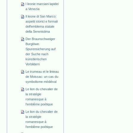
I leonie marciani lapidei
a Venezia
Il leone di San Marco:
aspetti storici e formali
dell'emblema statale
della Serenistima
Der Braunschweiger
Burglöwe.
Spurensicherung auf
der Suche nach
künstlerischen
Vorbildern
Le trumeau et le linteau
de Moissac: un cas du
symbolisme médiéval
Le lion du chevalier de
la stratégie
romanesque à
l'emblème poétique
Le lion du chevalier de
la stratégie
romanesque à
l'emblème poétique