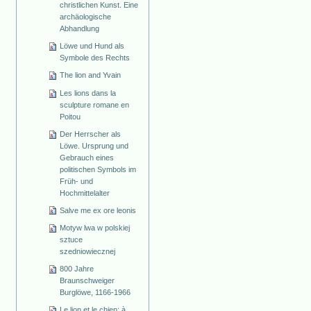
christlichen Kunst. Eine
archäologische
Abhandlung
Löwe und Hund als
Symbole des Rechts
The lion and Yvain
Les lions dans la
sculpture romane en
Poitou
Der Herrscher als
Löwe. Ursprung und
Gebrauch eines
politischen Symbols im
Früh- und
Hochmittelalter
Salve me ex ore leonis
Motyw lwa w polskiej
sztuce
szedniowiecznej
800 Jahre
Braunschweiger
Burglöwe, 1166-1966
Le lion et le chien: à