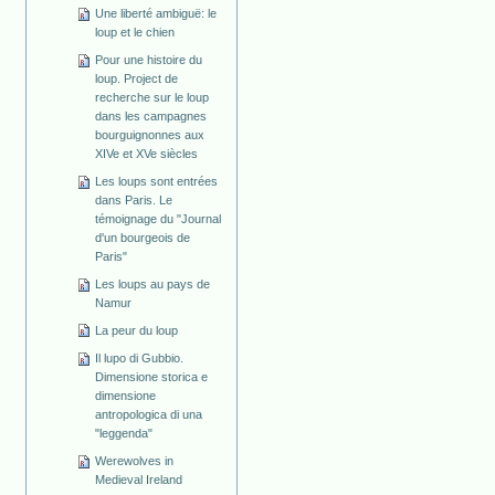
Une liberté ambiguë: le
loup et le chien
Pour une histoire du
loup. Project de
recherche sur le loup
dans les campagnes
bourguignonnes aux
XIVe et XVe siècles
Les loups sont entrées
dans Paris. Le
témoignage du "Journal
d'un bourgeois de
Paris"
Les loups au pays de
Namur
La peur du loup
Il lupo di Gubbio.
Dimensione storica e
dimensione
antropologica di una
"leggenda"
Werewolves in
Medieval Ireland