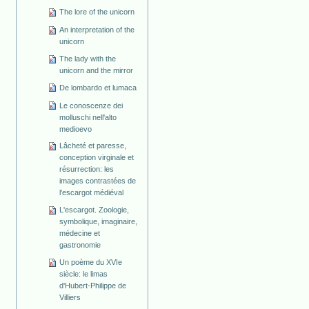
The lore of the unicorn
An interpretation of the
unicorn
The lady with the
unicorn and the mirror
De lombardo et lumaca
Le conoscenze dei
molluschi nell'alto
medioevo
Lâcheté et paresse,
conception virginale et
résurrection: les
images contrastées de
l'escargot médiéval
L'escargot. Zoologie,
symbolique, imaginaire,
médecine et
gastronomie
Un poème du XVIe
siècle: le limas
d'Hubert-Philippe de
Villiers