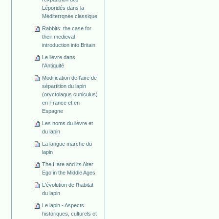
Léporidés dans la
Méditerrqnée classique
Rabbits: the case for
their medieval
introduction into Britain
Le lièvre dans
l'Antiquité
Modification de l'aire de
sépartition du lapin
(oryctolagus cuniculus)
en France et en
Espagne
Les noms du lièvre et
du lapin
La langue marche du
lapin
The Hare and its Alter
Ego in the Middle Ages
L'évolution de l'habitat
du lapin
Le lapin - Aspects
historiques, culturels et