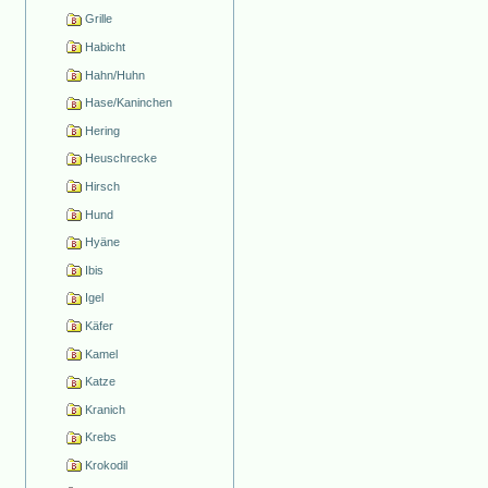
Grille
Habicht
Hahn/Huhn
Hase/Kaninchen
Hering
Heuschrecke
Hirsch
Hund
Hyäne
Ibis
Igel
Käfer
Kamel
Katze
Kranich
Krebs
Krokodil