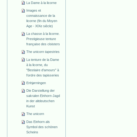
La Dame à la licorne
Images et
connaissance de la
licorne (fin du Moyen
Age - XIXe siècle)
La chasse à la licorne.
Prestigieuse tenture
française des cloisters
The unicorn tapestries
La tenture de la Dame
à la licorne, du
"Bestiaire d'amours" à
l'ordre des tapisseries
Enhjørningen
Die Darstellung der
sakralen Einhorn-Jagd
in der altdeutschen
Kunst
The unicorn
Das Einhorn als
Symbol des schönen
Scheins