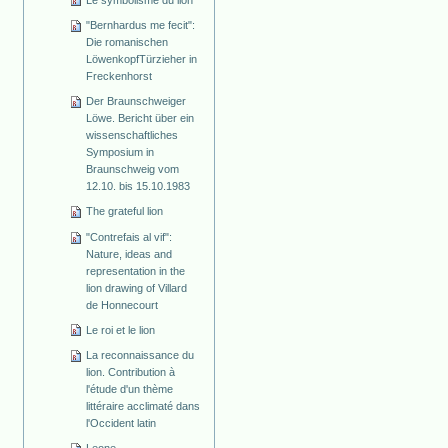
"Bernhardus me fecit":
Die romanischen
Löwenkopf­Türzieher in
Freckenhorst
Der Braunschweiger
Löwe. Bericht über ein
wissenschaftliches
Symposium in
Braunschweig vom
12.10. bis 15.10.1983
The grateful lion
"Contrefais al vif":
Nature, ideas and
representation in the
lion drawing of Villard
de Honnecourt
Le roi et le lion
La reconnaissance du
lion. Contribution à
l'étude d'un thème
littéraire acclimaté dans
l'Occident latin