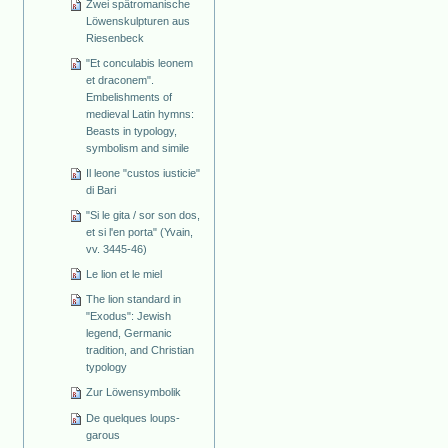
Zwei spätromanische
Löwenskulpturen aus
Riesenbeck
"Et conculabis leonem
et draconem".
Embelishments of
medieval Latin hymns:
Beasts in typology,
symbolism and simile
Il leone "custos iusticie"
di Bari
"Si le gita / sor son dos,
et si l'en porta" (Yvain,
vv. 3445-46)
Le lion et le miel
The lion standard in
"Exodus": Jewish
legend, Germanic
tradition, and Christian
typology
Zur Löwensymbolik
De quelques loups-
garous