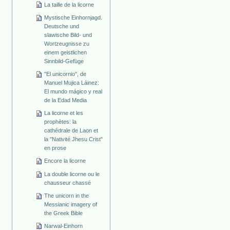
La taille de la licorne
Mystische Einhornjagd.
Deutsche und
slawische Bild- und
Wortzeugnisse zu
einem geistlichen
Sinnbild-Gefüge
"El unicornio", de
Manuel Mujica Láinez:
El mundo mágico y real
de la Edad Media
La licorne et les
prophètes: la
cathédrale de Laon et
la "Nativité Jhesu Crist"
en prose
Encore la licorne
La double licorne ou le
chausseur chassé
The unicorn in the
Messianic imagery of
the Greek Bible
Narwal-Einhorn