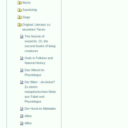
Wurm
Zaunkönig
Ziege
Original: Literatur zu
einzelnen Tieren
The historie of
serpents. Or, the
second booke of liuing
creatures
Owls in Folklore and
Natural History
Das Wiesel im
Physiologus
Der Biber - ein Asket?
Zu einem
metaphorischem Motiv
aus Fabel und
Physiologus
Der Hund im Mittelalter
Affen
Affen