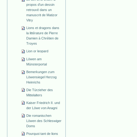
propos d'un dessin
retrouvé dans un
manuscrit de Matizor
Vitry
Lions et dragons dans
la littérature de Pierre
Damien à Chrétien de
Troyes
Lion or leopard
Löwen am
Münsterportal
Bemerkungen zum
Löwensiegel Herzog
Heinrichs
Die Türzieher des
Mittelalters
Kaiser Friedrich II. und
der Löwe von Anagni
Die romanischen
Löwen des Schleswiger
Doms
Pourquoi tant de lions