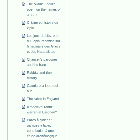
The Middle English
poem on the names of
a hare
Origine et histoire du
lapin
Les jeux du Lièvre et
du Lapin: réflexion sur
l'imaginaire des Grecs
et des Naturalistes
Chaucer's pardoner
and the hare
Rabbits and their
history
Cacciare la lepre col
bue
The rabbit in England
A medieval rabbit
warren at Bardney?
Pares à gibier et
garnues à lapin:
contribution à une
étude archéologique