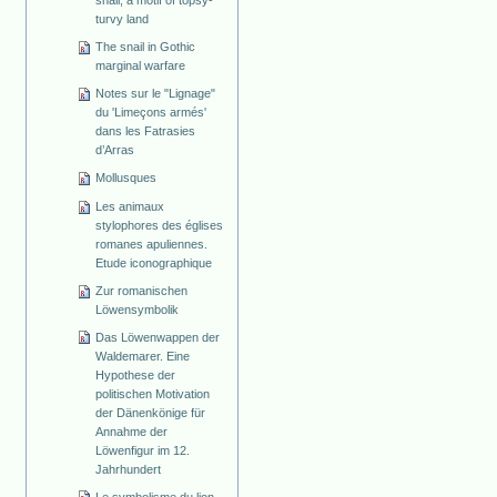
snail, a motif of topsy-
turvy land
The snail in Gothic
marginal warfare
Notes sur le "Lignage"
du 'Limeçons armés'
dans les Fatrasies
d’Arras
Mollusques
Les animaux
stylophores des églises
romanes apuliennes.
Etude iconographique
Zur romanischen
Löwensymbolik
Das Löwenwappen der
Waldemarer. Eine
Hypothese der
politischen Motivation
der Dänenkönige für
Annahme der
Löwenfigur im 12.
Jahrhundert
Le symbolisme du lion