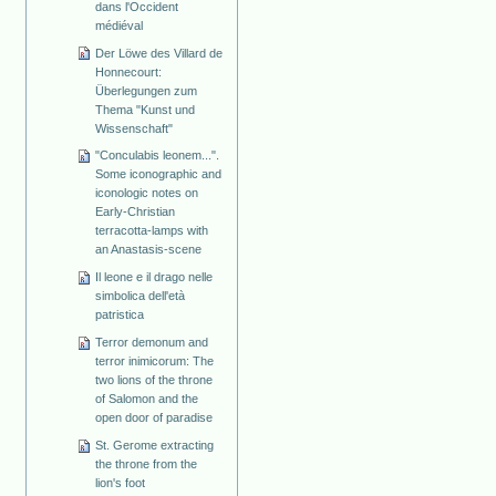
dans l'Occident
médiéval
Der Löwe des Villard de
Honnecourt:
Überlegungen zum
Thema "Kunst und
Wissenschaft"
"Conculabis leonem...".
Some iconographic and
iconologic notes on
Early-Christian
terracotta-lamps with
an Anastasis-scene
Il leone e il drago nelle
simbolica dell'età
patristica
Terror demonum and
terror inimicorum: The
two lions of the throne
of Salomon and the
open door of paradise
St. Gerome extracting
the throne from the
lion's foot