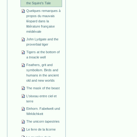
the Squire's Tale
Quelques remarques à
propos du mauvais
léopard dans la
littérature française
médiévale
John Lydgate and the
proverbial tiger
Tigers at the bottom of
a treacle well
Feathers, grit and
symbolism. Birds and
humans in the ancient
old and new worlds
The mask of the beast
L'oiseau entre ciel et
terre
Einhorn. Fabelwelt und
Wirklichkeit
The unicorn tapestries
Le livre de la licorne