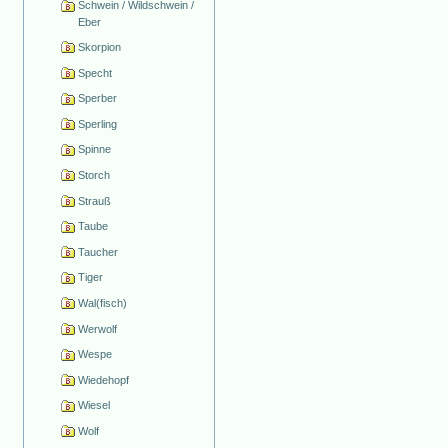
Schwein / Wildschwein /
Eber
Skorpion
Specht
Sperber
Sperling
Spinne
Storch
Strauß
Taube
Taucher
Tiger
Wal(fisch)
Werwolf
Wespe
Wiedehopf
Wiesel
Wolf