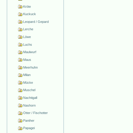
Kröte
Kuckuck
Leopard / Gepard
Lerche
Löwe
Luchs
Maulwurf
Maus
Meerhuhn
Milan
Mücke
Muschel
Nachtigall
Nashorn
Otter / Fischotter
Panther
Papagei