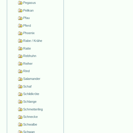
Pegasus
Pelikan
Pfau
Pferd
Phoenix
Rabe / Krähe
Ratte
Rebhuhn
Reiher
Rind
Salamander
Schaf
Schildkröte
Schlange
Schmetterling
Schnecke
Schwalbe
Schwan