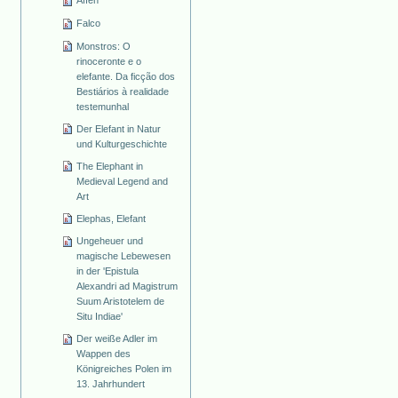
Affen
Falco
Monstros: O
rinoceronte e o
elefante. Da ficção dos
Bestiários à realidade
testemunhal
Der Elefant in Natur
und Kulturgeschichte
The Elephant in
Medieval Legend and
Art
Elephas, Elefant
Ungeheuer und
magische Lebewesen
in der 'Epistula
Alexandri ad Magistrum
Suum Aristotelem de
Situ Indiae'
Der weiße Adler im
Wappen des
Königreiches Polen im
13. Jahrhundert