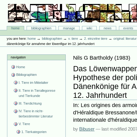
Skip
to
content.
|
Skip
Bibliographie-Portal
to
Sections
home
bibliographien
manage
wiki
news
events
navigation
Personal
tools
→
→
→
→
you are here:
home
bibliographien
v. tiere
2. einzelne tiere
original: literat
dänenkönige für annahme der löwenfigur im 12. jahrhundert
Nils G Bartholdy
(
1983
)
navigation
Das Löwenwappen 
Home
Bibliographien
Hypothese der poli
I. Tiere im Mittelalter
Dänenkönige für 
II. Tiere in Tierallegorese
12. Jahrhundert
und Tierkunde
III. Tierdichtung
In: Les origines des armoir
IV. Tiere in nicht-
d'Héraldique Bressanone/B
tierbestimmter Literatur
internationale d'héraldique
V. Tiere
by
Bibuser
—
last modified
2007
1. Tierkategorien