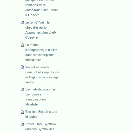
romanes de la
cathédrale Saint-Pierre
à Genève
Le lion d'Yvain, le
chevalier au lion.
Approches d'un chef-
d'oeuvre
Le thème
iconographique du lion
dans les inscriptions
médiévales
King of all beasts.
Beast of all kings. Lions
in Anglo-Saxon coinage
and art
Ein mehrdeutiges Tier:
Der Löwe im
französischen
Mittelalter
The lion. Bloodline and
kingship
Ueber Thier-Symbolik
und das Symbol des