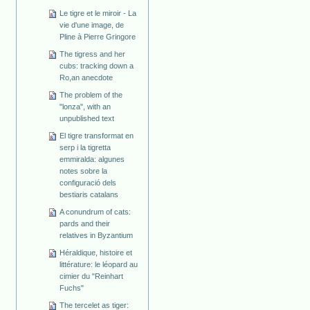
Le tigre et le miroir - La
vie d'une image, de
Pline à Pierre Gringore
The tigress and her
cubs: tracking down a
Ro,an anecdote
The problem of the
"lonza", with an
unpublished text
El tigre transformat en
serp i la tigretta
emmiralda: algunes
notes sobre la
configuració dels
bestiaris catalans
A conundrum of cats:
pards and their
relatives in Byzantium
Héraldique, histoire et
littérature: le léopard au
cimier du "Reinhart
Fuchs"
The tercelet as tiger: