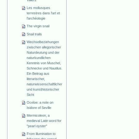
Villiers
Les mollusques
terrestres dans l'art et
l'archéologie
The virgin snail
Snail trails
Wechselbeziehungen
zwischen allegorischer
Naturdeutung und der
naturkundlichen
Kenntnis von Muschel,
Schnecke und Nautilus.
Ein Beitrag aus
literarischer,
naturwissenschaftlicher
und kunsthistorischer
Sicht
Oceloe: a note on
Isidore of Seville
Mermicoleon, a
medieval Latin word for
"pearl oyster"
From illumination to