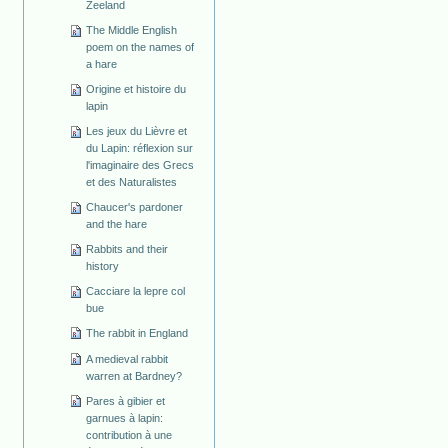
Zeeland
The Middle English
poem on the names of
a hare
Origine et histoire du
lapin
Les jeux du Lièvre et
du Lapin: réflexion sur
l'imaginaire des Grecs
et des Naturalistes
Chaucer's pardoner
and the hare
Rabbits and their
history
Cacciare la lepre col
bue
The rabbit in England
A medieval rabbit
warren at Bardney?
Pares à gibier et
garnues à lapin:
contribution à une