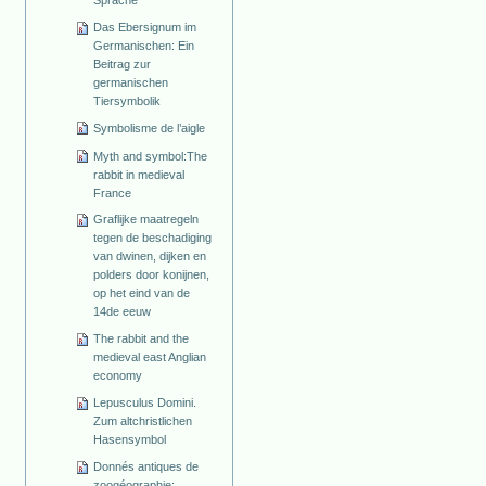
Sprache
Das Ebersignum im
Germanischen: Ein
Beitrag zur
germanischen
Tiersymbolik
Symbolisme de l’aigle
Myth and symbol:The
rabbit in medieval
France
Graflijke maatregeln
tegen de beschadiging
van dwinen, dijken en
polders door konijnen,
op het eind van de
14de eeuw
The rabbit and the
medieval east Anglian
economy
Lepusculus Domini.
Zum altchristlichen
Hasensymbol
Donnés antiques de
zoogéographie: