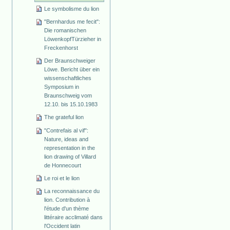
Le symbolisme du lion
"Bernhardus me fecit":
Die romanischen
Löwenkopf­Türzieher in
Freckenhorst
Der Braunschweiger
Löwe. Bericht über ein
wissenschaftliches
Symposium in
Braunschweig vom
12.10. bis 15.10.1983
The grateful lion
"Contrefais al vif":
Nature, ideas and
representation in the
lion drawing of Villard
de Honnecourt
Le roi et le lion
La reconnaissance du
lion. Contribution à
l'étude d'un thème
littéraire acclimaté dans
l'Occident latin