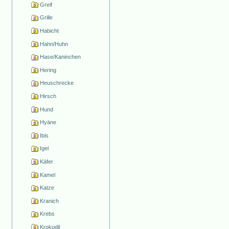
Greif
Grille
Habicht
Hahn/Huhn
Hase/Kaninchen
Hering
Heuschrecke
Hirsch
Hund
Hyäne
Ibis
Igel
Käfer
Kamel
Katze
Kranich
Krebs
Krokodil