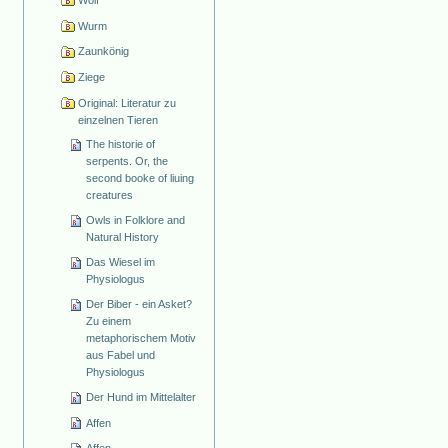
Wolf
Wurm
Zaunkönig
Ziege
Original: Literatur zu
einzelnen Tieren
The historie of
serpents. Or, the
second booke of liuing
creatures
Owls in Folklore and
Natural History
Das Wiesel im
Physiologus
Der Biber - ein Asket?
Zu einem
metaphorischem Motiv
aus Fabel und
Physiologus
Der Hund im Mittelalter
Affen