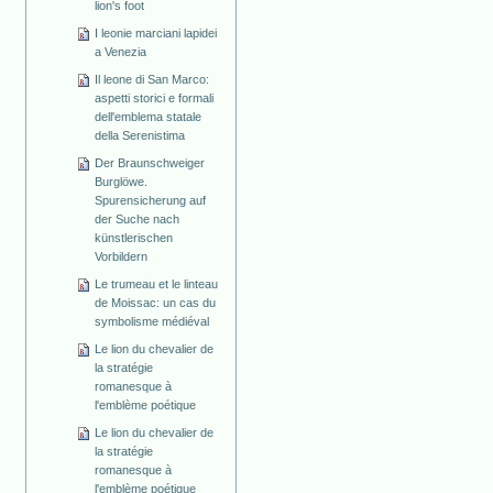
lion's foot
I leonie marciani lapidei
a Venezia
Il leone di San Marco:
aspetti storici e formali
dell'emblema statale
della Serenistima
Der Braunschweiger
Burglöwe.
Spurensicherung auf
der Suche nach
künstlerischen
Vorbildern
Le trumeau et le linteau
de Moissac: un cas du
symbolisme médiéval
Le lion du chevalier de
la stratégie
romanesque à
l'emblème poétique
Le lion du chevalier de
la stratégie
romanesque à
l'emblème poétique