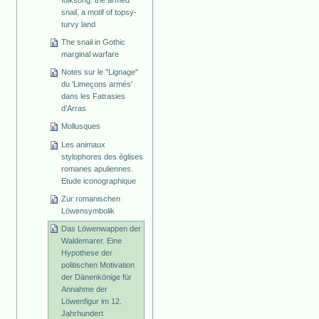
folksong: the armed
snail, a motif of topsy-
turvy land
The snail in Gothic
marginal warfare
Notes sur le "Lignage"
du 'Limeçons armés'
dans les Fatrasies
d’Arras
Mollusques
Les animaux
stylophores des églises
romanes apuliennes.
Etude iconographique
Zur romanischen
Löwensymbolik
Das Löwenwappen der
Waldemarer. Eine
Hypothese der
politischen Motivation
der Dänenkönige für
Annahme der
Löwenfigur im 12.
Jahrhundert