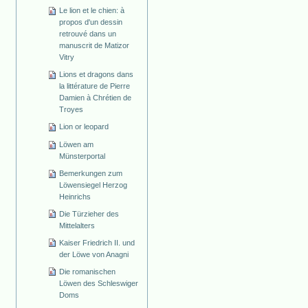
Le lion et le chien: à
propos d'un dessin
retrouvé dans un
manuscrit de Matizor
Vitry
Lions et dragons dans
la littérature de Pierre
Damien à Chrétien de
Troyes
Lion or leopard
Löwen am
Münsterportal
Bemerkungen zum
Löwensiegel Herzog
Heinrichs
Die Türzieher des
Mittelalters
Kaiser Friedrich II. und
der Löwe von Anagni
Die romanischen
Löwen des Schleswiger
Doms