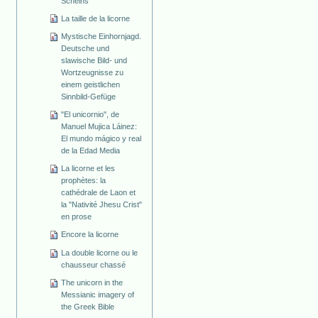
Scheins
La taille de la licorne
Mystische Einhornjagd.
Deutsche und
slawische Bild- und
Wortzeugnisse zu
einem geistlichen
Sinnbild-Gefüge
"El unicornio", de
Manuel Mujica Láinez:
El mundo mágico y real
de la Edad Media
La licorne et les
prophètes: la
cathédrale de Laon et
la "Nativité Jhesu Crist"
en prose
Encore la licorne
La double licorne ou le
chausseur chassé
The unicorn in the
Messianic imagery of
the Greek Bible