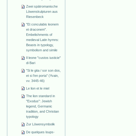
Zwei spätromanische
Löwenskulpturen aus
Riesenbeck
"Et conculabis leonem
et draconem".
Embelishments of
medieval Latin hymns:
Beasts in typology,
symbolism and simile
Il leone "custos iusticie"
di Bari
"Si le gita / sor son dos,
et si l'en porta" (Yvain,
vv. 3445-46)
Le lion et le miel
The lion standard in
"Exodus": Jewish
legend, Germanic
tradition, and Christian
typology
Zur Löwensymbolik
De quelques loups-