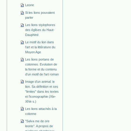
Leone
Si les lions pouvaient
parler
Les lions stylophores
des églises du Haut-
Dauphiné
Le motif du lion dans
l'art et la littérature du
Moyen Age
Les lions portans de
colonnes. Evolution de
la forme et du contenu
d'un motif de l'art roman
Image d'un animal: le
lion. Sa définition et ses
"limites" dans les textes
et l'iconographie (XIe-
XIVe s.)
Les lions attachés à la
colonne
"Salva me de ore
leonis". A propos de
quelques chapiteaux