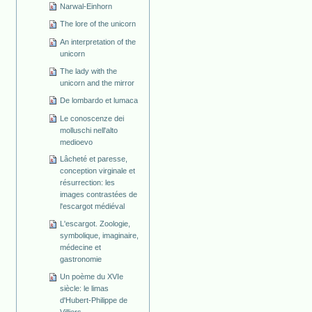
Narwal-Einhorn
The lore of the unicorn
An interpretation of the
unicorn
The lady with the
unicorn and the mirror
De lombardo et lumaca
Le conoscenze dei
molluschi nell'alto
medioevo
Lâcheté et paresse,
conception virginale et
résurrection: les
images contrastées de
l'escargot médiéval
L'escargot. Zoologie,
symbolique, imaginaire,
médecine et
gastronomie
Un poème du XVIe
siècle: le limas
d'Hubert-Philippe de