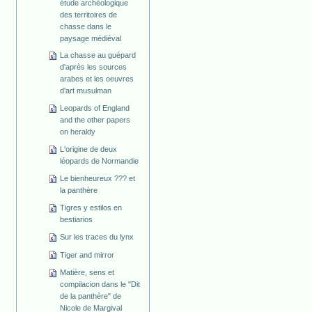
étude archéologique
des territoires de
chasse dans le
paysage médiéval
La chasse au guépard
d'après les sources
arabes et les oeuvres
d'art musulman
Leopards of England
and the other papers
on heraldy
L'origine de deux
léopards de Normandie
Le bienheureux ??? et
la panthère
Tigres y estilos en
bestiarios
Sur les traces du lynx
Tiger and mirror
Matière, sens et
compilacion dans le "Dit
de la panthère" de
Nicole de Margival