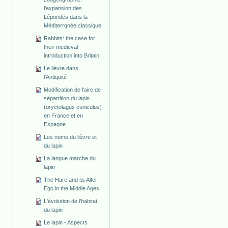
l'expansion des
Léporidés dans la
Méditerrqnée classique
Rabbits: the case for
their medieval
introduction into Britain
Le lièvre dans
l'Antiquité
Modification de l'aire de
sépartition du lapin
(oryctolagus cuniculus)
en France et en
Espagne
Les noms du lièvre et
du lapin
La langue marche du
lapin
The Hare and its Alter
Ego in the Middle Ages
L'évolution de l'habitat
du lapin
Le lapin - Aspects