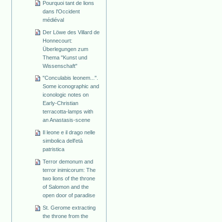
Pourquoi tant de lions
dans l'Occident
médiéval
Der Löwe des Villard de
Honnecourt:
Überlegungen zum
Thema "Kunst und
Wissenschaft"
"Conculabis leonem...".
Some iconographic and
iconologic notes on
Early-Christian
terracotta-lamps with
an Anastasis-scene
Il leone e il drago nelle
simbolica dell'età
patristica
Terror demonum and
terror inimicorum: The
two lions of the throne
of Salomon and the
open door of paradise
St. Gerome extracting
the throne from the