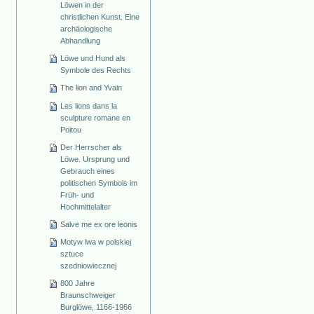
Löwen in der
christlichen Kunst. Eine
archäologische
Abhandlung
Löwe und Hund als
Symbole des Rechts
The lion and Yvain
Les lions dans la
sculpture romane en
Poitou
Der Herrscher als
Löwe. Ursprung und
Gebrauch eines
politischen Symbols im
Früh- und
Hochmittelalter
Salve me ex ore leonis
Motyw lwa w polskiej
sztuce
szedniowiecznej
800 Jahre
Braunschweiger
Burglöwe, 1166-1966