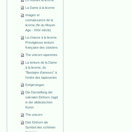
La Dame à la licorne
Images et
connaissance de la
licorne (fin du Moyen
Age - XIXe siècle)
La chasse à la licorne.
Prestigieuse tenture
française des cloisters
The unicorn tapestries
La tenture de la Dame
à la licorne, du
"Bestiaire d'amours" à
l'ordre des tapisseries
Enhjørningen
Die Darstellung der
sakralen Einhorn-Jagd
in der altdeutschen
Kunst
The unicorn
Das Einhorn als
Symbol des schönen