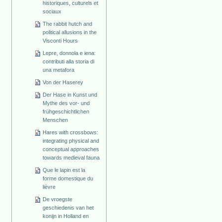
historiques, culturels et
sociaux
The rabbit hutch and
political allusions in the
Visconti Hours
Lepre, donnola e iena:
contributi alla storia di
una metafora
Von der Haserey
Der Hase in Kunst und
Mythe des vor- und
frühgeschichtlichen
Menschen
Hares with crossbows:
integrating physical and
conceptual approaches
towards medieval fauna
Que le lapin est la
forme domestique du
lièvre
De vroegste
geschiedenis van het
konijn in Holland en