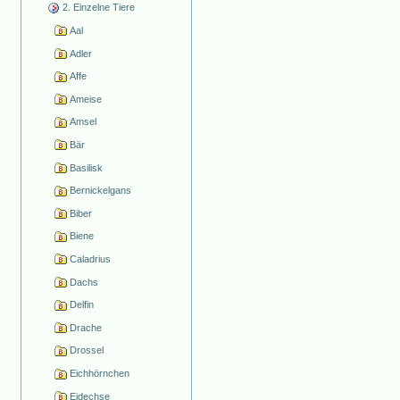
2. Einzelne Tiere
Aal
Adler
Affe
Ameise
Amsel
Bär
Basilisk
Bernickelgans
Biber
Biene
Caladrius
Dachs
Delfin
Drache
Drossel
Eichhörnchen
Eidechse