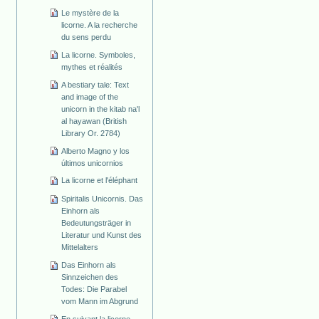
Le mystère de la
licorne. A la recherche
du sens perdu
La licorne. Symboles,
mythes et réalités
A bestiary tale: Text
and image of the
unicorn in the kitab na'l
al hayawan (British
Library Or. 2784)
Alberto Magno y los
últimos unicornios
La licorne et l'éléphant
Spiritalis Unicornis. Das
Einhorn als
Bedeutungsträger in
Literatur und Kunst des
Mittelalters
Das Einhorn als
Sinnzeichen des
Todes: Die Parabel
vom Mann im Abgrund
En suivant la licorne