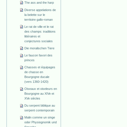
The ass and the harp
Diverse appelations de
la belette sur le
territoire gallo-roman
Le rat de ville et le rat
des champs: traditions
littéraires et
conjectures sociales
Die moralischen Tiere
Le faucon favori des
princes
Chasses et équipages
de chasse en
Bourgogne ducale
(vers 1360-1420)
Oiseaux et oiseleurs en
Bourgogne au XIVe et
XVe siècles
Du serpent biblique au
serpent contemporain
Malin comme un singe
oder Physiognomik und