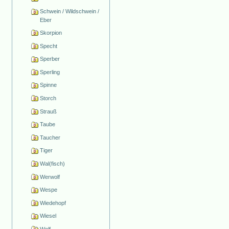
Schwein / Wildschwein /
Eber
Skorpion
Specht
Sperber
Sperling
Spinne
Storch
Strauß
Taube
Taucher
Tiger
Wal(fisch)
Werwolf
Wespe
Wiedehopf
Wiesel