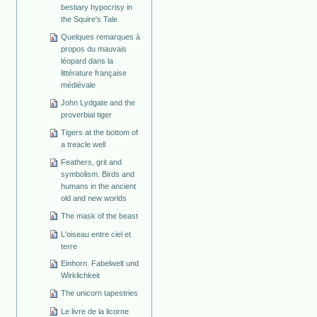
bestiary hypocrisy in
the Squire's Tale
Quelques remarques à
propos du mauvais
léopard dans la
littérature française
médiévale
John Lydgate and the
proverbial tiger
Tigers at the bottom of
a treacle well
Feathers, grit and
symbolism. Birds and
humans in the ancient
old and new worlds
The mask of the beast
L'oiseau entre ciel et
terre
Einhorn. Fabelwelt und
Wirklichkeit
The unicorn tapestries
Le livre de la licorne