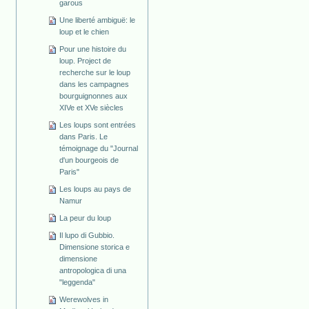
garous
Une liberté ambiguë: le
loup et le chien
Pour une histoire du
loup. Project de
recherche sur le loup
dans les campagnes
bourguignonnes aux
XIVe et XVe siècles
Les loups sont entrées
dans Paris. Le
témoignage du "Journal
d'un bourgeois de
Paris"
Les loups au pays de
Namur
La peur du loup
Il lupo di Gubbio.
Dimensione storica e
dimensione
antropologica di una
"leggenda"
Werewolves in