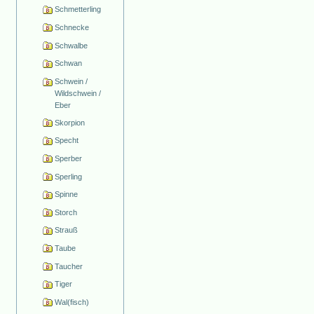
Schmetterling
Schnecke
Schwalbe
Schwan
Schwein /
Wildschwein /
Eber
Skorpion
Specht
Sperber
Sperling
Spinne
Storch
Strauß
Taube
Taucher
Tiger
Wal(fisch)