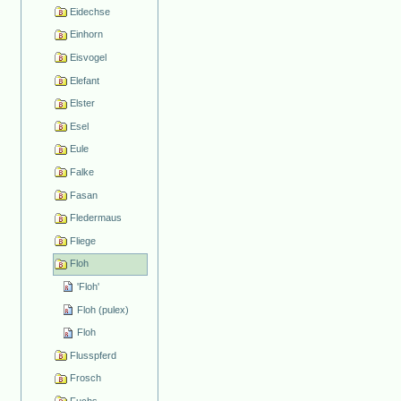
Eidechse
Einhorn
Eisvogel
Elefant
Elster
Esel
Eule
Falke
Fasan
Fledermaus
Fliege
Floh
'Floh'
Floh (pulex)
Floh
Flusspferd
Frosch