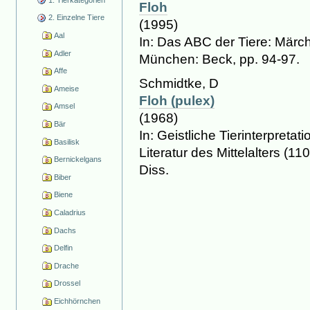
Floh
2. Einzelne Tiere
(1995)
Aal
In: Das ABC der Tiere: Mär
Adler
München: Beck, pp. 94-97.
Affe
Schmidtke, D
Ameise
Floh (pulex)
Amsel
(1968)
Bär
In: Geistliche Tierinterpreta
Basilisk
Literatur des Mittelalters (110
Bernickelgans
Diss.
Biber
Biene
Caladrius
Dachs
Delfin
Drache
Drossel
Eichhörnchen