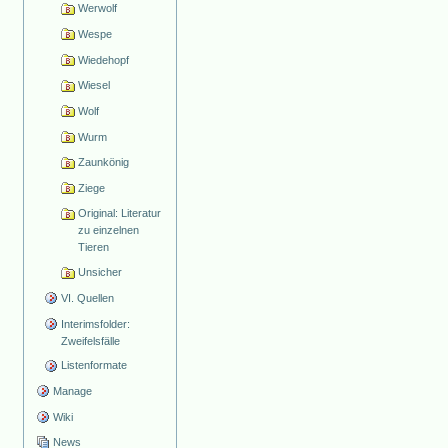
Werwolf
Wespe
Wiedehopf
Wiesel
Wolf
Wurm
Zaunkönig
Ziege
Original: Literatur
zu einzelnen
Tieren
Unsicher
VI. Quellen
Interimsfolder:
Zweifelsfälle
Listenformate
Manage
Wiki
News