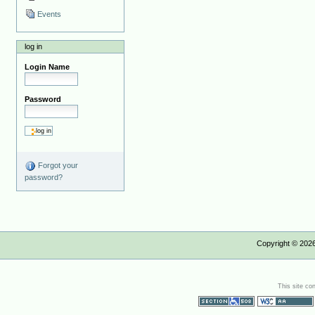
Events
log in
Login Name
Password
Forgot your
password?
Copyright ©
202
This site co
Section 508
WCAG