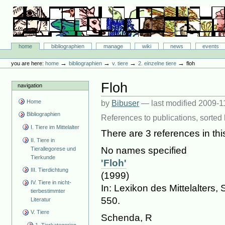
Skip
to
content.
|
Skip
Bibliographie-Portal
to
Sections
home
bibliographien
manage
wiki
news
events
navigation
Personal
tools
→
→
→
→
you are here:
home
bibliographien
v. tiere
2. einzelne tiere
floh
Floh
navigation
Home
by
Bibuser
—
last modified
2009-1
Bibliographien
References to publications, sorted 
I. Tiere im Mittelalter
There are 3 references in this
II. Tiere in
No names specified
Tierallegorese und
Tierkunde
'Floh'
III. Tierdichtung
(1999)
IV. Tiere in nicht-
In: Lexikon des Mittelalters, S
tierbestimmter
550.
Literatur
V. Tiere
Schenda, R
1. Tierkategorien