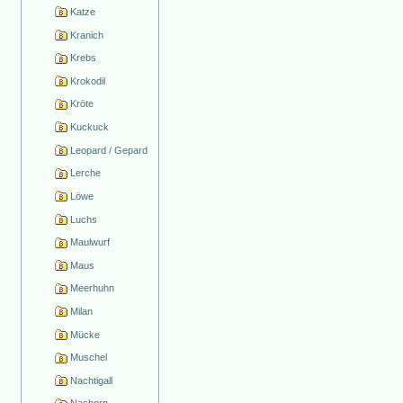
Katze
Kranich
Krebs
Krokodil
Kröte
Kuckuck
Leopard / Gepard
Lerche
Löwe
Luchs
Maulwurf
Maus
Meerhuhn
Milan
Mücke
Muschel
Nachtigall