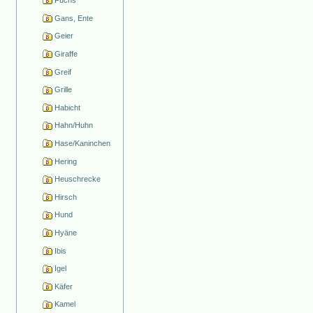
Fuchs
Gans, Ente
Geier
Giraffe
Greif
Grille
Habicht
Hahn/Huhn
Hase/Kaninchen
Hering
Heuschrecke
Hirsch
Hund
Hyäne
Ibis
Igel
Käfer
Kamel