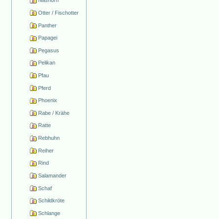
Nashorn
Otter / Fischotter
Panther
Papagei
Pegasus
Pelikan
Pfau
Pferd
Phoenix
Rabe / Krähe
Ratte
Rebhuhn
Reiher
Rind
Salamander
Schaf
Schildkröte
Schlange