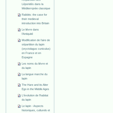
Léporidés dans la
Méditerrqnée classique
Rabbits: the case for
their medieval
introduction into Britain
Le lièvre dans
l'Antiquité
Modification de l'aire de
sépartition du lapin
(oryctolagus cuniculus)
en France et en
Espagne
Les noms du lièvre et
du lapin
La langue marche du
lapin
The Hare and its Alter
Ego in the Middle Ages
L'évolution de l'habitat
du lapin
Le lapin - Aspects
historiques, culturels et