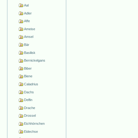
Aal
Adler
Affe
Ameise
Amsel
Bär
Basilisk
Bernickelgans
Biber
Biene
Caladrius
Dachs
Delfin
Drache
Drossel
Eichhörnchen
Eidechse