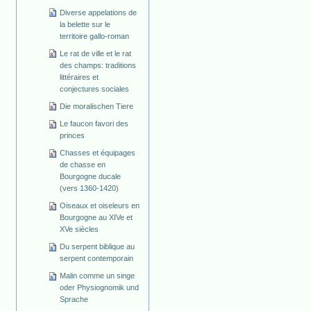
Diverse appelations de
la belette sur le
territoire gallo-roman
Le rat de ville et le rat
des champs: traditions
littéraires et
conjectures sociales
Die moralischen Tiere
Le faucon favori des
princes
Chasses et équipages
de chasse en
Bourgogne ducale
(vers 1360-1420)
Oiseaux et oiseleurs en
Bourgogne au XIVe et
XVe siècles
Du serpent biblique au
serpent contemporain
Malin comme un singe
oder Physiognomik und
Sprache