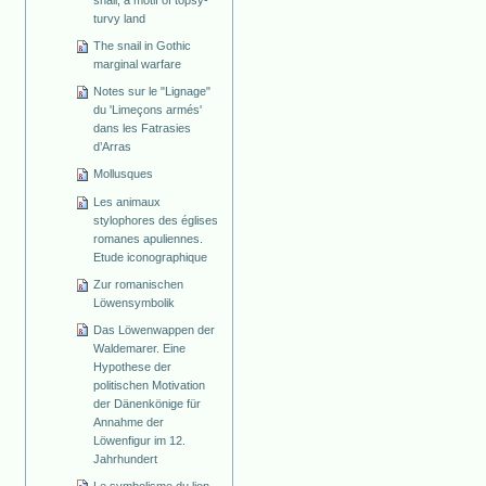
snail, a motif of topsy-
turvy land
The snail in Gothic
marginal warfare
Notes sur le "Lignage"
du 'Limeçons armés'
dans les Fatrasies
d’Arras
Mollusques
Les animaux
stylophores des églises
romanes apuliennes.
Etude iconographique
Zur romanischen
Löwensymbolik
Das Löwenwappen der
Waldemarer. Eine
Hypothese der
politischen Motivation
der Dänenkönige für
Annahme der
Löwenfigur im 12.
Jahrhundert
Le symbolisme du lion