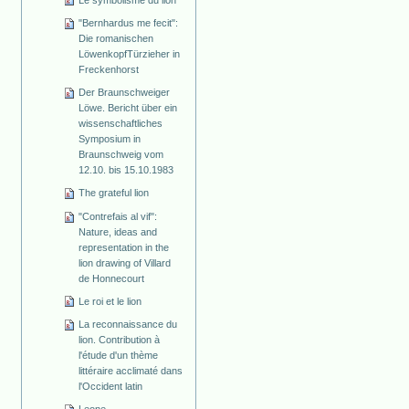
"Bernhardus me fecit":
Die romanischen
Löwenkopf­Türzieher in
Freckenhorst
Der Braunschweiger
Löwe. Bericht über ein
wissenschaftliches
Symposium in
Braunschweig vom
12.10. bis 15.10.1983
The grateful lion
"Contrefais al vif":
Nature, ideas and
representation in the
lion drawing of Villard
de Honnecourt
Le roi et le lion
La reconnaissance du
lion. Contribution à
l'étude d'un thème
littéraire acclimaté dans
l'Occident latin