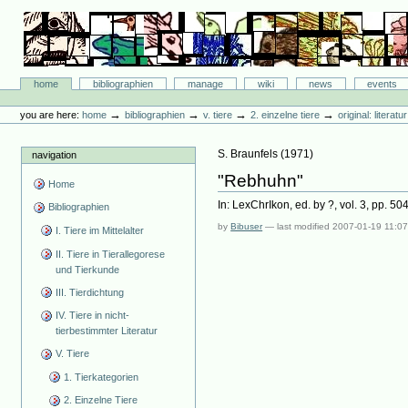
Skip
to
content.
|
Skip
Bibliographie-Portal
to
Sections
home
bibliographien
manage
wiki
news
events
navigation
Personal
tools
→
→
→
→
you are here:
home
bibliographien
v. tiere
2. einzelne tiere
original: literat
S. Braunfels
(
1971
)
navigation
"Rebhuhn"
Home
In: LexChrIkon, ed. by ?, vol. 3, pp. 504
Bibliographien
by
Bibuser
—
last modified
2007-01-19 11:0
I. Tiere im Mittelalter
II. Tiere in Tierallegorese
und Tierkunde
III. Tierdichtung
IV. Tiere in nicht-
tierbestimmter Literatur
V. Tiere
1. Tierkategorien
2. Einzelne Tiere