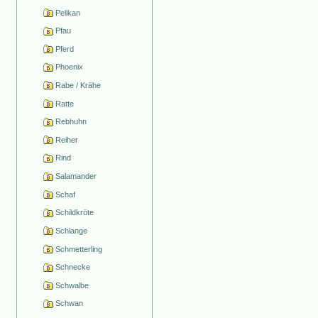
Pelikan
Pfau
Pferd
Phoenix
Rabe / Krähe
Ratte
Rebhuhn
Reiher
Rind
Salamander
Schaf
Schildkröte
Schlange
Schmetterling
Schnecke
Schwalbe
Schwan