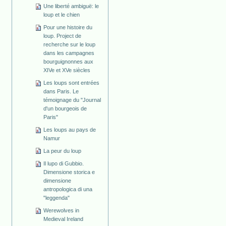
Une liberté ambiguë: le
loup et le chien
Pour une histoire du
loup. Project de
recherche sur le loup
dans les campagnes
bourguignonnes aux
XIVe et XVe siècles
Les loups sont entrées
dans Paris. Le
témoignage du "Journal
d'un bourgeois de
Paris"
Les loups au pays de
Namur
La peur du loup
Il lupo di Gubbio.
Dimensione storica e
dimensione
antropologica di una
"leggenda"
Werewolves in
Medieval Ireland