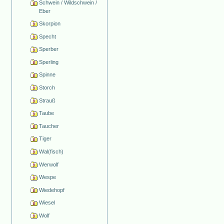
Schwein / Wildschwein /
Eber
Skorpion
Specht
Sperber
Sperling
Spinne
Storch
Strauß
Taube
Taucher
Tiger
Wal(fisch)
Werwolf
Wespe
Wiedehopf
Wiesel
Wolf