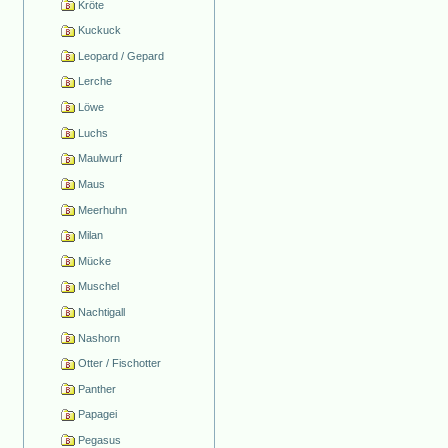
Kröte
Kuckuck
Leopard / Gepard
Lerche
Löwe
Luchs
Maulwurf
Maus
Meerhuhn
Milan
Mücke
Muschel
Nachtigall
Nashorn
Otter / Fischotter
Panther
Papagei
Pegasus