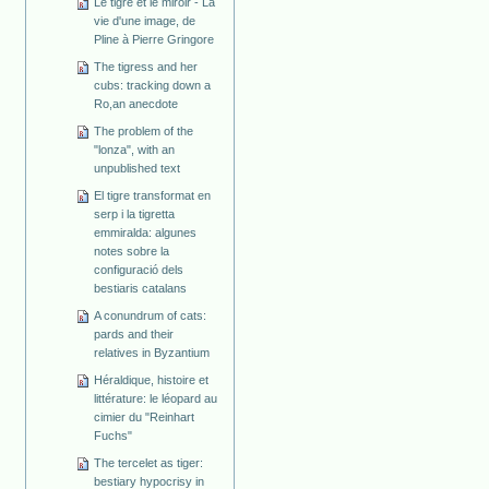
Le tigre et le miroir - La
vie d'une image, de
Pline à Pierre Gringore
The tigress and her
cubs: tracking down a
Ro,an anecdote
The problem of the
"lonza", with an
unpublished text
El tigre transformat en
serp i la tigretta
emmiralda: algunes
notes sobre la
configuració dels
bestiaris catalans
A conundrum of cats:
pards and their
relatives in Byzantium
Héraldique, histoire et
littérature: le léopard au
cimier du "Reinhart
Fuchs"
The tercelet as tiger:
bestiary hypocrisy in