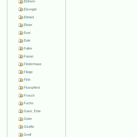
Einhorn
Eisvogel
Elefant
Elster
Esel
Eule
Falke
Fasan
Fledermaus
Fliege
Floh
Flusspferd
Frosch
Fuchs
Gans, Ente
Geier
Giraffe
Greif