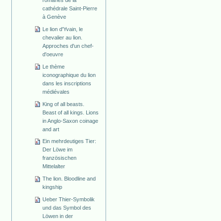
cathédrale Saint-Pierre
à Genève
Le lion d'Yvain, le
chevalier au lion.
Approches d'un chef-
d'oeuvre
Le thème
iconographique du lion
dans les inscriptions
médiévales
King of all beasts.
Beast of all kings. Lions
in Anglo-Saxon coinage
and art
Ein mehrdeutiges Tier:
Der Löwe im
französischen
Mittelalter
The lion. Bloodline and
kingship
Ueber Thier-Symbolik
und das Symbol des
Löwen in der