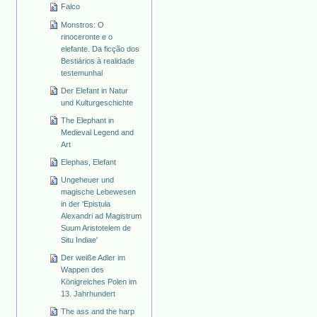
Falco
Monstros: O
rinoceronte e o
elefante. Da ficção dos
Bestiários à realidade
testemunhal
Der Elefant in Natur
und Kulturgeschichte
The Elephant in
Medieval Legend and
Art
Elephas, Elefant
Ungeheuer und
magische Lebewesen
in der 'Epistula
Alexandri ad Magistrum
Suum Aristotelem de
Situ Indiae'
Der weiße Adler im
Wappen des
Königreiches Polen im
13. Jahrhundert
The ass and the harp