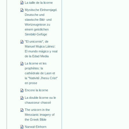
La taille de la licorne
Mystische Einhornjagd.
Deutsche und
slawische Bild- und
Wortzeugnisse zu
einem geistlichen
Sinnbild-Gefüge
"El unicornio", de
Manuel Mujica Láinez:
El mundo mágico y real
de la Edad Media
La licorne et les
prophètes: la
cathédrale de Laon et
la "Nativité Jhesu Crist"
en prose
Encore la licorne
La double licorne ou le
chausseur chassé
The unicorn in the
Messianic imagery of
the Greek Bible
Narwal-Einhorn