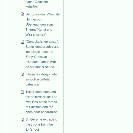
dans l'Occident
médiéval
Der Löwe des Villard de
Honnecourt:
Überlegungen zum
Thema "Kunst und
Wissenschaft"
"Conculabis leonem...".
Some iconographic and
iconologic notes on
Early-Christian
terracotta-lamps with
an Anastasis-scene
Il leone e il drago nelle
simbolica dell'età
patristica
Terror demonum and
terror inimicorum: The
two lions of the throne
of Salomon and the
open door of paradise
St. Gerome extracting
the throne from the
lion's foot