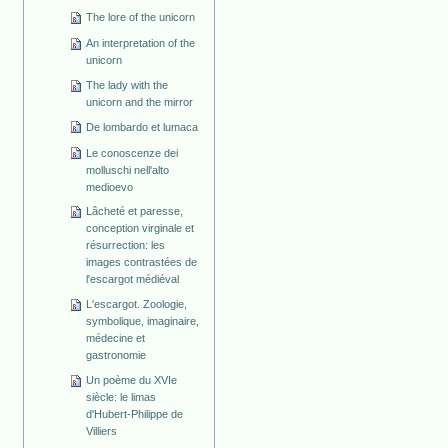
The lore of the unicorn
An interpretation of the
unicorn
The lady with the
unicorn and the mirror
De lombardo et lumaca
Le conoscenze dei
molluschi nell'alto
medioevo
Lâcheté et paresse,
conception virginale et
résurrection: les
images contrastées de
l'escargot médiéval
L'escargot. Zoologie,
symbolique, imaginaire,
médecine et
gastronomie
Un poème du XVIe
siècle: le limas
d'Hubert-Philippe de
Villiers