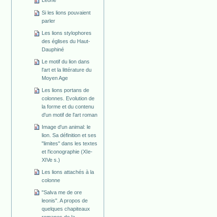
Leone
Si les lions pouvaient
parler
Les lions stylophores
des églises du Haut-
Dauphiné
Le motif du lion dans
l'art et la littérature du
Moyen Age
Les lions portans de
colonnes. Evolution de
la forme et du contenu
d'un motif de l'art roman
Image d'un animal: le
lion. Sa définition et ses
"limites" dans les textes
et l'iconographie (XIe-
XIVe s.)
Les lions attachés à la
colonne
"Salva me de ore
leonis". A propos de
quelques chapiteaux
romanes de la