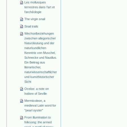
Les mollusques
terrestres dans l'art et
l'archéologie
The virgin snail
Snail trails
Wechselbeziehungen
zwischen allegorischer
Naturdeutung und der
naturkundlichen
Kenntnis von Muschel,
Schnecke und Nautilus.
Ein Beitrag aus
literarischer,
naturwissenschaftlicher
und kunsthistorischer
Sicht
Oceloe: a note on
Isidore of Seville
Mermicoleon, a
medieval Latin word for
"pearl oyster"
From illumination to
folksong: the armed