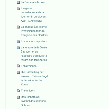
La Dame à la licorne
Images et
connaissance de la
licorne (fin du Moyen
Age - XIXe siècle)
La chasse à la licorne.
Prestigieuse tenture
française des cloisters
The unicorn tapestries
La tenture de la Dame
à la licorne, du
"Bestiaire d'amours" à
l'ordre des tapisseries
Enhjørningen
Die Darstellung der
sakralen Einhorn-Jagd
in der altdeutschen
Kunst
The unicorn
Das Einhorn als
Symbol des schönen
Scheins