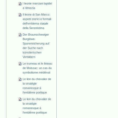
I leonie marciani lapidei
a Venezia
Il leone di San Marco:
aspetti storici e formali
dell'emblema statale
della Serenistima
Der Braunschweiger
Burglöwe.
Spurensicherung auf
der Suche nach
künstlerischen
Vorbildern
Le trumeau et le linteau
de Moissac: un cas du
symbolisme médiéval
Le lion du chevalier de
la stratégie
romanesque à
l'emblème poétique
Le lion du chevalier de
la stratégie
romanesque à
l'emblème poétique