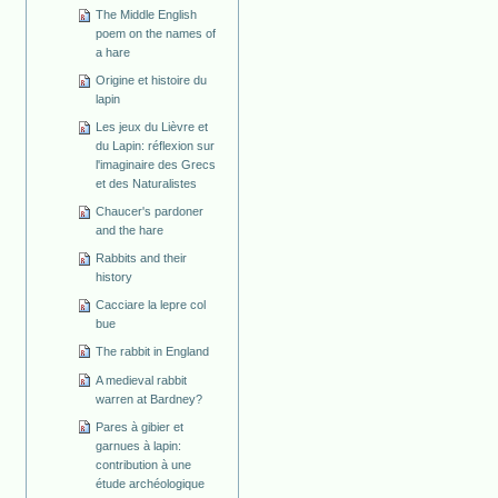
The Middle English
poem on the names of
a hare
Origine et histoire du
lapin
Les jeux du Lièvre et
du Lapin: réflexion sur
l'imaginaire des Grecs
et des Naturalistes
Chaucer's pardoner
and the hare
Rabbits and their
history
Cacciare la lepre col
bue
The rabbit in England
A medieval rabbit
warren at Bardney?
Pares à gibier et
garnues à lapin:
contribution à une
étude archéologique