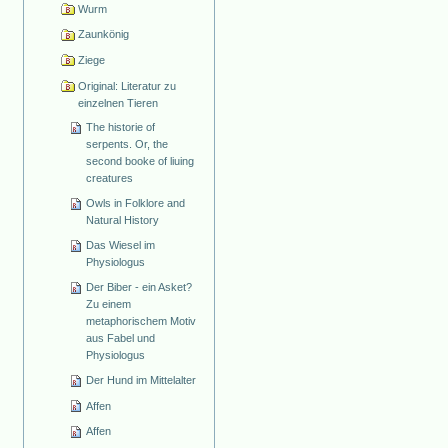
Wurm
Zaunkönig
Ziege
Original: Literatur zu
einzelnen Tieren
The historie of
serpents. Or, the
second booke of liuing
creatures
Owls in Folklore and
Natural History
Das Wiesel im
Physiologus
Der Biber - ein Asket?
Zu einem
metaphorischem Motiv
aus Fabel und
Physiologus
Der Hund im Mittelalter
Affen
Affen