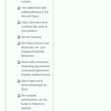
sociaux
The rabbit hutch and
political allusions in the
Visconti Hours
Lepre, donnola e iena:
contributi alla storia di
una metafora
Von der Haserey
Der Hase in Kunst und
Mythe des vor- und
frühgeschichtlichen
Menschen
Hares with crossbows:
integrating physical and
conceptual approaches
towards medieval fauna
Que le lapin est la
forme domestique du
lièvre
De vroegste
geschiedenis van het
konijn in Holland en
Zeeland