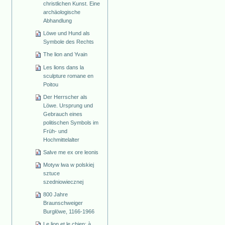
christlichen Kunst. Eine
archäologische
Abhandlung
Löwe und Hund als
Symbole des Rechts
The lion and Yvain
Les lions dans la
sculpture romane en
Poitou
Der Herrscher als
Löwe. Ursprung und
Gebrauch eines
politischen Symbols im
Früh- und
Hochmittelalter
Salve me ex ore leonis
Motyw lwa w polskiej
sztuce
szedniowiecznej
800 Jahre
Braunschweiger
Burglöwe, 1166-1966
Le lion et le chien: à