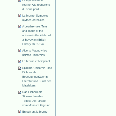
Le mystère de la
licorne. A la recherche
du sens perdu
La licorne. Symboles,
mythes et réalités
A bestiary tale: Text
and image of the
unicorn in the kitab na'l
al hayawan (British
Library Or. 2784)
Alberto Magno y los
últimos unicornios
La licorne et l'éléphant
Spiritalis Unicornis. Das
Einhorn als
Bedeutungsträger in
Literatur und Kunst des
Mittelalters
Das Einhorn als
Sinnzeichen des
Todes: Die Parabel
vom Mann im Abgrund
En suivant la licorne