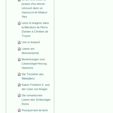
propos d'un dessin
retrouvé dans un
manuscrit de Matizor
Vitry
Lions et dragons dans
la littérature de Pierre
Damien à Chrétien de
Troyes
Lion or leopard
Löwen am
Münsterportal
Bemerkungen zum
Löwensiegel Herzog
Heinrichs
Die Türzieher des
Mittelalters
Kaiser Friedrich II. und
der Löwe von Anagni
Die romanischen
Löwen des Schleswiger
Doms
Pourquoi tant de lions