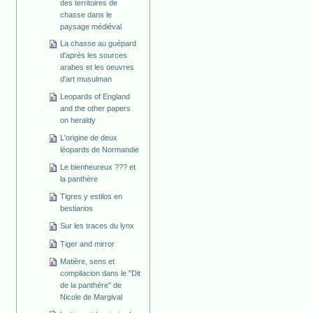
des territoires de
chasse dans le
paysage médiéval
La chasse au guépard
d'après les sources
arabes et les oeuvres
d'art musulman
Leopards of England
and the other papers
on heraldy
L'origine de deux
léopards de Normandie
Le bienheureux ??? et
la panthère
Tigres y estilos en
bestiarios
Sur les traces du lynx
Tiger and mirror
Matière, sens et
compilacion dans le "Dit
de la panthère" de
Nicole de Margival