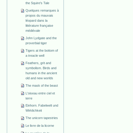
the Squire's Tale
Quelques remarques à
propos du mauvais
léopard dans la
littérature française
médiévale
John Lydgate and the
proverbial tiger
Tigers at the bottom of
a treacle well
Feathers, grit and
symbolism. Birds and
humans in the ancient
old and new worlds
The mask of the beast
L'oiseau entre ciel et
terre
Einhorn. Fabelwelt und
Wirklichkeit
The unicorn tapestries
Le livre de la licorne