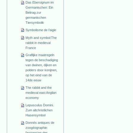
Das Ebersignum im
Germanischen: Ein
Beitrag zur
germanischen
Tiersymbolik
Symbolisme de l’aigle
Myth and symbol:The
rabbit in medieval
France
Graflijke maatregeln
tegen de beschadiging
van dwinen, dijken en
polders door konijnen,
op het eind van de
14de eeuw
The rabbit and the
medieval east Anglian
economy
Lepusculus Domini.
Zum altchristlichen
Hasensymbol
Donnés antiques de
zoogéographie:
l'expansion des