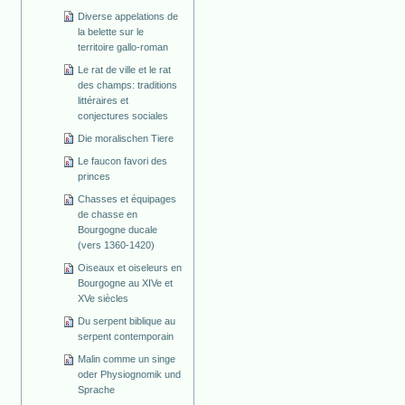
Diverse appelations de
la belette sur le
territoire gallo-roman
Le rat de ville et le rat
des champs: traditions
littéraires et
conjectures sociales
Die moralischen Tiere
Le faucon favori des
princes
Chasses et équipages
de chasse en
Bourgogne ducale
(vers 1360-1420)
Oiseaux et oiseleurs en
Bourgogne au XIVe et
XVe siècles
Du serpent biblique au
serpent contemporain
Malin comme un singe
oder Physiognomik und
Sprache