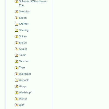
Schwein / Wildschwein /
Eber
Skorpion
Specht
Sperber
Sperling
Spinne
Storch
Strauß
Taube
Taucher
Tiger
Wal(fisch)
Werwolf
Wespe
Wiedehopf
Wiesel
Wolf