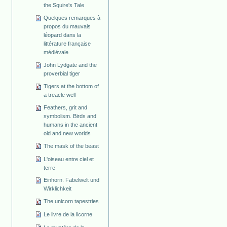
the Squire's Tale
Quelques remarques à
propos du mauvais
léopard dans la
littérature française
médiévale
John Lydgate and the
proverbial tiger
Tigers at the bottom of
a treacle well
Feathers, grit and
symbolism. Birds and
humans in the ancient
old and new worlds
The mask of the beast
L'oiseau entre ciel et
terre
Einhorn. Fabelwelt und
Wirklichkeit
The unicorn tapestries
Le livre de la licorne