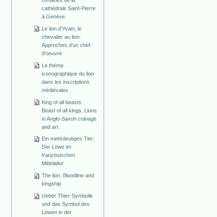
cathédrale Saint-Pierre
à Genève
Le lion d'Yvain, le
chevalier au lion.
Approches d'un chef-
d'oeuvre
Le thème
iconographique du lion
dans les inscriptions
médiévales
King of all beasts.
Beast of all kings. Lions
in Anglo-Saxon coinage
and art
Ein mehrdeutiges Tier:
Der Löwe im
französischen
Mittelalter
The lion. Bloodline and
kingship
Ueber Thier-Symbolik
und das Symbol des
Löwen in der