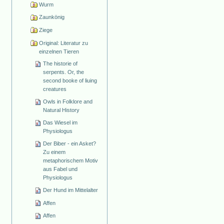
Wurm
Zaunkönig
Ziege
Original: Literatur zu
einzelnen Tieren
The historie of
serpents. Or, the
second booke of liuing
creatures
Owls in Folklore and
Natural History
Das Wiesel im
Physiologus
Der Biber - ein Asket?
Zu einem
metaphorischem Motiv
aus Fabel und
Physiologus
Der Hund im Mittelalter
Affen
Affen