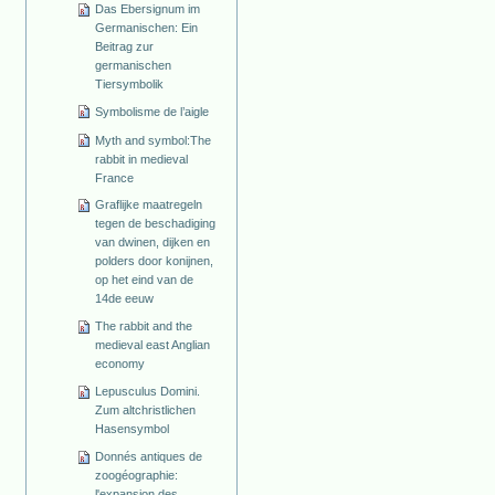
Das Ebersignum im
Germanischen: Ein
Beitrag zur
germanischen
Tiersymbolik
Symbolisme de l’aigle
Myth and symbol:The
rabbit in medieval
France
Graflijke maatregeln
tegen de beschadiging
van dwinen, dijken en
polders door konijnen,
op het eind van de
14de eeuw
The rabbit and the
medieval east Anglian
economy
Lepusculus Domini.
Zum altchristlichen
Hasensymbol
Donnés antiques de
zoogéographie:
l'expansion des