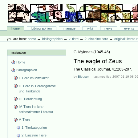
Skip
to
content.
|
Skip
Bibliographie-Portal
to
Sections
home
bibliographien
manage
wiki
news
events
navigation
Personal
tools
→
→
→
→
you are here:
home
bibliographien
v. tiere
2. einzelne tiere
original: literat
G. Mylonas
(
1945-46
)
navigation
The eagle of Zeus
Home
The Classical Journal, 41:203-207.
Bibliographien
by
Bibuser
—
last modified
2007-01-19 08:5
I. Tiere im Mittelalter
II. Tiere in Tierallegorese
und Tierkunde
III. Tierdichtung
IV. Tiere in nicht-
tierbestimmter Literatur
V. Tiere
1. Tierkategorien
2. Einzelne Tiere