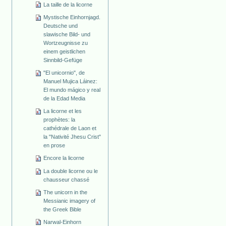
La taille de la licorne
Mystische Einhornjagd.
Deutsche und
slawische Bild- und
Wortzeugnisse zu
einem geistlichen
Sinnbild-Gefüge
"El unicornio", de
Manuel Mujica Láinez:
El mundo mágico y real
de la Edad Media
La licorne et les
prophètes: la
cathédrale de Laon et
la "Nativité Jhesu Crist"
en prose
Encore la licorne
La double licorne ou le
chausseur chassé
The unicorn in the
Messianic imagery of
the Greek Bible
Narwal-Einhorn