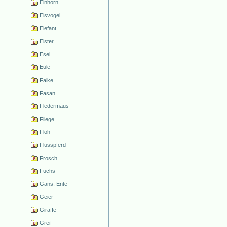
Einhorn
Eisvogel
Elefant
Elster
Esel
Eule
Falke
Fasan
Fledermaus
Fliege
Floh
Flusspferd
Frosch
Fuchs
Gans, Ente
Geier
Giraffe
Greif