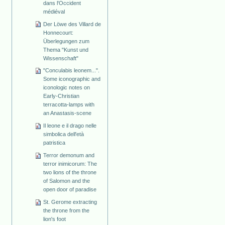
dans l'Occident
médiéval
Der Löwe des Villard de
Honnecourt:
Überlegungen zum
Thema "Kunst und
Wissenschaft"
"Conculabis leonem...".
Some iconographic and
iconologic notes on
Early-Christian
terracotta-lamps with
an Anastasis-scene
Il leone e il drago nelle
simbolica dell'età
patristica
Terror demonum and
terror inimicorum: The
two lions of the throne
of Salomon and the
open door of paradise
St. Gerome extracting
the throne from the
lion's foot