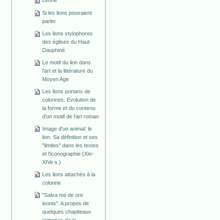
Leone
Si les lions pouvaient
parler
Les lions stylophores
des églises du Haut-
Dauphiné
Le motif du lion dans
l'art et la littérature du
Moyen Age
Les lions portans de
colonnes. Evolution de
la forme et du contenu
d'un motif de l'art roman
Image d'un animal: le
lion. Sa définition et ses
"limites" dans les textes
et l'iconographie (XIe-
XIVe s.)
Les lions attachés à la
colonne
"Salva me de ore
leonis". A propos de
quelques chapiteaux
romanes de la