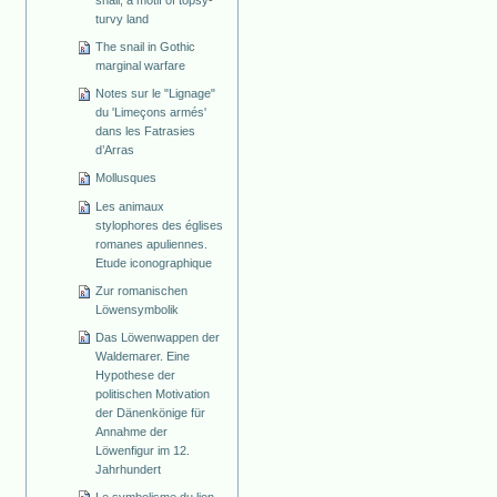
snail, a motif of topsy-
turvy land
The snail in Gothic
marginal warfare
Notes sur le "Lignage"
du 'Limeçons armés'
dans les Fatrasies
d’Arras
Mollusques
Les animaux
stylophores des églises
romanes apuliennes.
Etude iconographique
Zur romanischen
Löwensymbolik
Das Löwenwappen der
Waldemarer. Eine
Hypothese der
politischen Motivation
der Dänenkönige für
Annahme der
Löwenfigur im 12.
Jahrhundert
Le symbolisme du lion