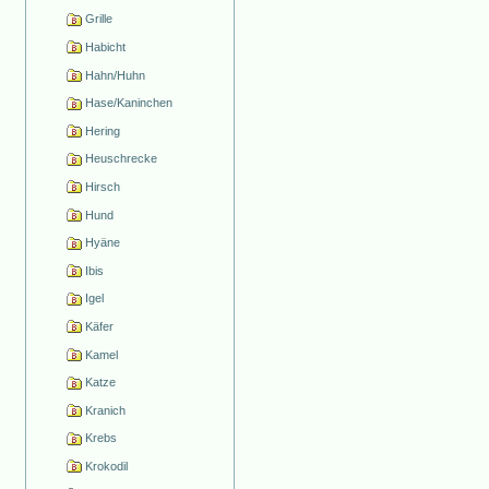
Grille
Habicht
Hahn/Huhn
Hase/Kaninchen
Hering
Heuschrecke
Hirsch
Hund
Hyäne
Ibis
Igel
Käfer
Kamel
Katze
Kranich
Krebs
Krokodil