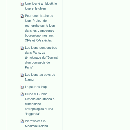
Une liberté ambiguë: le
loup et le chien
Pour une histoire du
loup. Project de
recherche sur le loup
dans les campagnes
bourguignonnes aux
XIVe et XVe siècles
Les loups sont entrées
dans Paris. Le
témoignage du "Journal
d'un bourgeois de
Paris"
Les loups au pays de
Namur
La peur du loup
Il lupo di Gubbio.
Dimensione storica e
dimensione
antropologica di una
"leggenda"
Werewolves in
Medieval Ireland