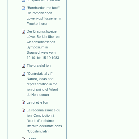
"Bernhardus me fecit":
Die romanischen
Löwenkopf­Türzieher in
Freckenhorst
Der Braunschweiger
Löwe. Bericht über ein
wissenschaftliches
Symposium in
Braunschweig vom
12.10. bis 15.10.1983
The grateful lion
"Contrefais al vif":
Nature, ideas and
representation in the
lion drawing of Villard
de Honnecourt
Le roi et le lion
La reconnaissance du
lion. Contribution à
l'étude d'un thème
littéraire acclimaté dans
l'Occident latin