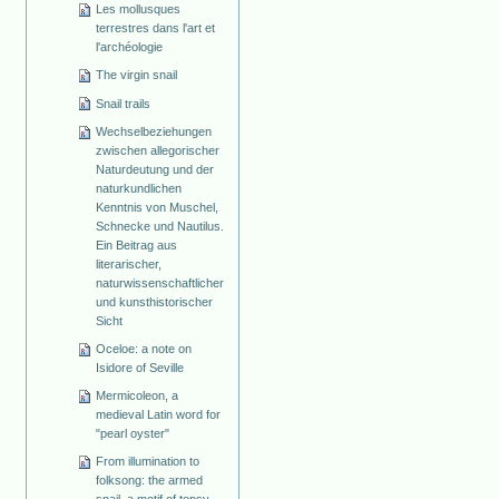
Les mollusques
terrestres dans l'art et
l'archéologie
The virgin snail
Snail trails
Wechselbeziehungen
zwischen allegorischer
Naturdeutung und der
naturkundlichen
Kenntnis von Muschel,
Schnecke und Nautilus.
Ein Beitrag aus
literarischer,
naturwissenschaftlicher
und kunsthistorischer
Sicht
Oceloe: a note on
Isidore of Seville
Mermicoleon, a
medieval Latin word for
"pearl oyster"
From illumination to
folksong: the armed