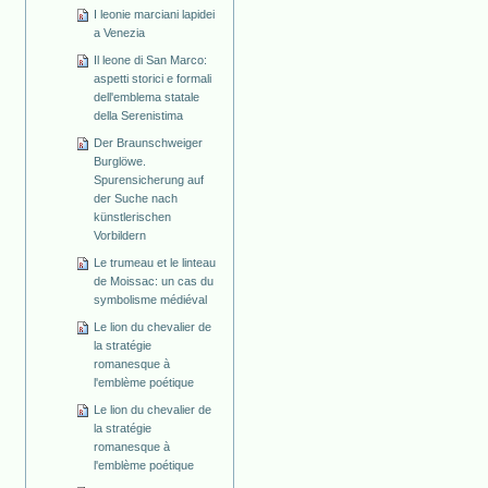
I leonie marciani lapidei
a Venezia
Il leone di San Marco:
aspetti storici e formali
dell'emblema statale
della Serenistima
Der Braunschweiger
Burglöwe.
Spurensicherung auf
der Suche nach
künstlerischen
Vorbildern
Le trumeau et le linteau
de Moissac: un cas du
symbolisme médiéval
Le lion du chevalier de
la stratégie
romanesque à
l'emblème poétique
Le lion du chevalier de
la stratégie
romanesque à
l'emblème poétique