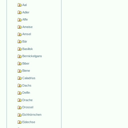
Aal
Adler
Affe
Ameise
Amsel
Bär
Basilisk
Bernickelgans
Biber
Biene
Caladrius
Dachs
Delfin
Drache
Drossel
Eichhörnchen
Eidechse