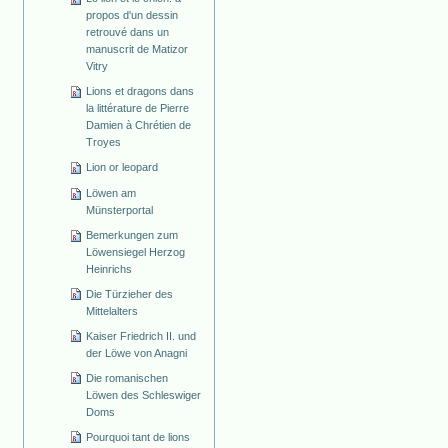
propos d'un dessin
retrouvé dans un
manuscrit de Matizor
Vitry
Lions et dragons dans
la littérature de Pierre
Damien à Chrétien de
Troyes
Lion or leopard
Löwen am
Münsterportal
Bemerkungen zum
Löwensiegel Herzog
Heinrichs
Die Türzieher des
Mittelalters
Kaiser Friedrich II. und
der Löwe von Anagni
Die romanischen
Löwen des Schleswiger
Doms
Pourquoi tant de lions