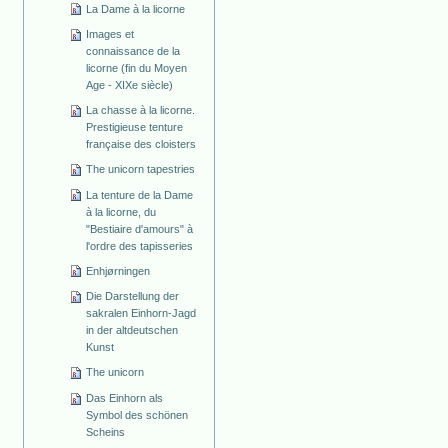
La Dame à la licorne
Images et
connaissance de la
licorne (fin du Moyen
Age - XIXe siècle)
La chasse à la licorne.
Prestigieuse tenture
française des cloisters
The unicorn tapestries
La tenture de la Dame
à la licorne, du
"Bestiaire d'amours" à
l'ordre des tapisseries
Enhjørningen
Die Darstellung der
sakralen Einhorn-Jagd
in der altdeutschen
Kunst
The unicorn
Das Einhorn als
Symbol des schönen
Scheins