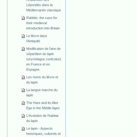
Léporidés dans la
Méditerrqnée classique
Rabbits: the case for
their medieval
introduction into Britain
Le lièvre dans
l'Antiquité
Modification de l'aire de
sépartition du lapin
(oryctolagus cuniculus)
en France et en
Espagne
Les noms du lièvre et
du lapin
La langue marche du
lapin
The Hare and its Alter
Ego in the Middle Ages
L'évolution de l'habitat
du lapin
Le lapin - Aspects
historiques, culturels et