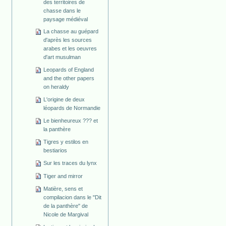
des territoires de
chasse dans le
paysage médiéval
La chasse au guépard
d'après les sources
arabes et les oeuvres
d'art musulman
Leopards of England
and the other papers
on heraldy
L'origine de deux
léopards de Normandie
Le bienheureux ??? et
la panthère
Tigres y estilos en
bestiarios
Sur les traces du lynx
Tiger and mirror
Matière, sens et
compilacion dans le "Dit
de la panthère" de
Nicole de Margival