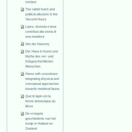
sociaux
The rabbit hutch and
political allusions in the
Visconti Hours
Lepre, donnola e iena:
contributi alla storia di
una metafora
Von der Haserey
Der Hase in Kunst und
Mythe des vor- und
frühgeschichtlichen
Menschen
Hares with crossbows:
integrating physical and
conceptual approaches
towards medieval fauna
Que le lapin est la
forme domestique du
lièvre
De vroegste
geschiedenis van het
konijn in Holland en
Zeeland