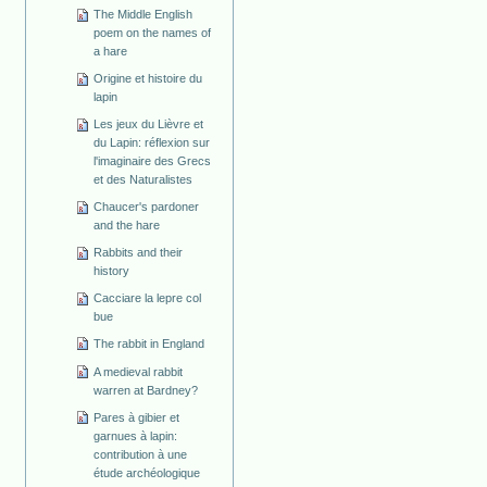
The Middle English
poem on the names of
a hare
Origine et histoire du
lapin
Les jeux du Lièvre et
du Lapin: réflexion sur
l'imaginaire des Grecs
et des Naturalistes
Chaucer's pardoner
and the hare
Rabbits and their
history
Cacciare la lepre col
bue
The rabbit in England
A medieval rabbit
warren at Bardney?
Pares à gibier et
garnues à lapin:
contribution à une
étude archéologique