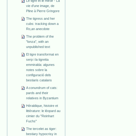
Le tigre et le miroir - La
vie d'une image, de
Pline à Pierre Gringore
The tigress and her
cubs: tracking down a
Ro,an anecdote
The problem of the
"lonza", with an
unpublished text
El tigre transformat en
serp i la tigretta
emmiralda: algunes
notes sobre la
configuració dels
bestiaris catalans
A conundrum of cats:
pards and their
relatives in Byzantium
Héraldique, histoire et
littérature: le léopard au
cimier du "Reinhart
Fuchs"
The tercelet as tiger:
bestiary hypocrisy in