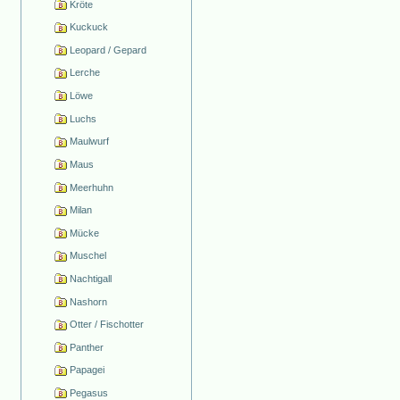
Kröte
Kuckuck
Leopard / Gepard
Lerche
Löwe
Luchs
Maulwurf
Maus
Meerhuhn
Milan
Mücke
Muschel
Nachtigall
Nashorn
Otter / Fischotter
Panther
Papagei
Pegasus