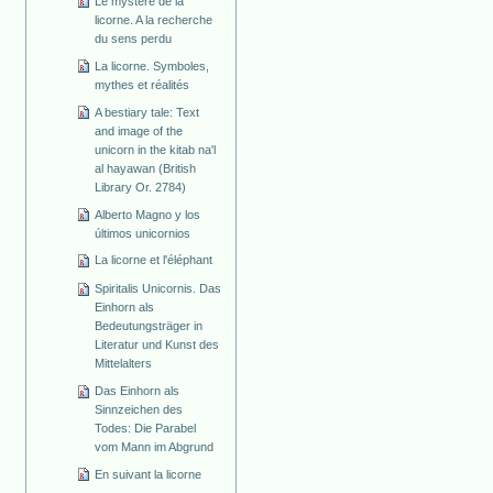
Le mystère de la
licorne. A la recherche
du sens perdu
La licorne. Symboles,
mythes et réalités
A bestiary tale: Text
and image of the
unicorn in the kitab na'l
al hayawan (British
Library Or. 2784)
Alberto Magno y los
últimos unicornios
La licorne et l'éléphant
Spiritalis Unicornis. Das
Einhorn als
Bedeutungsträger in
Literatur und Kunst des
Mittelalters
Das Einhorn als
Sinnzeichen des
Todes: Die Parabel
vom Mann im Abgrund
En suivant la licorne