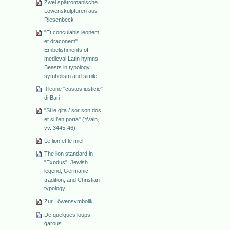
Zwei spätromanische
Löwenskulpturen aus
Riesenbeck
"Et conculabis leonem
et draconem".
Embelishments of
medieval Latin hymns:
Beasts in typology,
symbolism and simile
Il leone "custos iusticie"
di Bari
"Si le gita / sor son dos,
et si l'en porta" (Yvain,
vv. 3445-46)
Le lion et le miel
The lion standard in
"Exodus": Jewish
legend, Germanic
tradition, and Christian
typology
Zur Löwensymbolik
De quelques loups-
garous