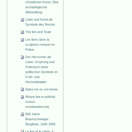
christlichen Kunst. Eine
archäologische
Abhandlung
Löwe und Hund als
Symbole des Rechts
The lion and Yvain
Les lions dans la
sculpture romane en
Poitou
Der Herrscher als
Löwe. Ursprung und
Gebrauch eines
politischen Symbols im
Früh- und
Hochmittelalter
Salve me ex ore leonis
Motyw lwa w polskiej
sztuce
szedniowiecznej
800 Jahre
Braunschweiger
Burglöwe, 1166-1966
Le lion et le chien: à