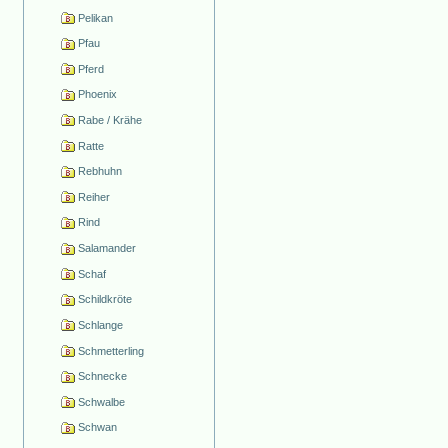
Pelikan
Pfau
Pferd
Phoenix
Rabe / Krähe
Ratte
Rebhuhn
Reiher
Rind
Salamander
Schaf
Schildkröte
Schlange
Schmetterling
Schnecke
Schwalbe
Schwan