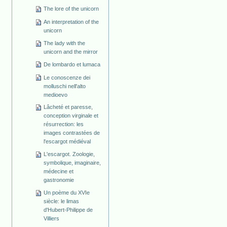
The lore of the unicorn
An interpretation of the
unicorn
The lady with the
unicorn and the mirror
De lombardo et lumaca
Le conoscenze dei
molluschi nell'alto
medioevo
Lâcheté et paresse,
conception virginale et
résurrection: les
images contrastées de
l'escargot médiéval
L'escargot. Zoologie,
symbolique, imaginaire,
médecine et
gastronomie
Un poème du XVIe
siècle: le limas
d'Hubert-Philippe de
Villiers