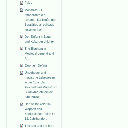
Falco
Monstros: O
rinoceronte e o
elefante. Da ficção dos
Bestiários à realidade
testemunhal
Der Elefant in Natur
und Kulturgeschichte
The Elephant in
Medieval Legend and
Art
Elephas, Elefant
Ungeheuer und
magische Lebewesen
in der 'Epistula
Alexandri ad Magistrum
Suum Aristotelem de
Situ Indiae'
Der weiße Adler im
Wappen des
Königreiches Polen im
13. Jahrhundert
The ass and the harp