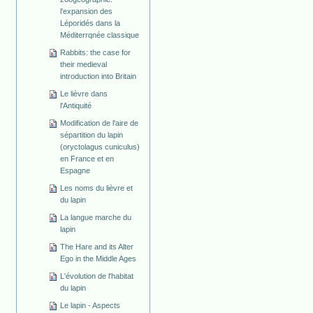
l'expansion des
Léporidés dans la
Méditerrqnée classique
Rabbits: the case for
their medieval
introduction into Britain
Le lièvre dans
l'Antiquité
Modification de l'aire de
sépartition du lapin
(oryctolagus cuniculus)
en France et en
Espagne
Les noms du lièvre et
du lapin
La langue marche du
lapin
The Hare and its Alter
Ego in the Middle Ages
L'évolution de l'habitat
du lapin
Le lapin - Aspects