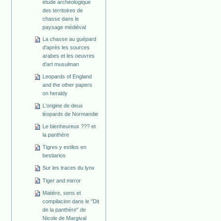
étude archéologique
des territoires de
chasse dans le
paysage médiéval
La chasse au guépard
d'après les sources
arabes et les oeuvres
d'art musulman
Leopards of England
and the other papers
on heraldy
L'origine de deux
léopards de Normandie
Le bienheureux ??? et
la panthère
Tigres y estilos en
bestiarios
Sur les traces du lynx
Tiger and mirror
Matière, sens et
compilacion dans le "Dit
de la panthère" de
Nicole de Margival