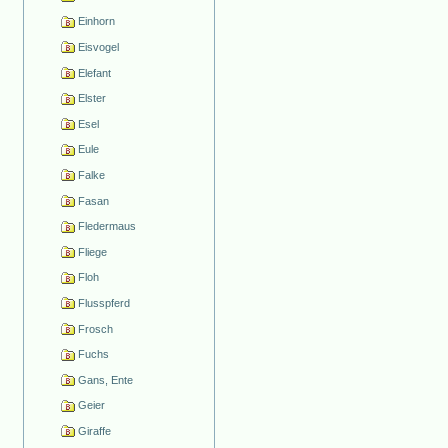
Einhorn
Eisvogel
Elefant
Elster
Esel
Eule
Falke
Fasan
Fledermaus
Fliege
Floh
Flusspferd
Frosch
Fuchs
Gans, Ente
Geier
Giraffe