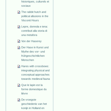
historiques, culturels et
sociaux
The rabbit hutch and
political allusions in the
Visconti Hours
Lepre, donnola e iena:
contributi alla storia di
una metafora
Von der Haserey
Der Hase in Kunst und
Mythe des vor- und
frühgeschichtlichen
Menschen
Hares with crossbows:
integrating physical and
conceptual approaches
towards medieval fauna
Que le lapin est la
forme domestique du
lièvre
De vroegste
geschiedenis van het
konijn in Holland en