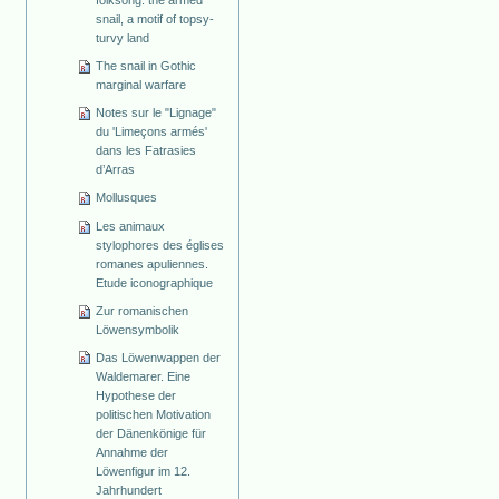
folksong: the armed
snail, a motif of topsy-
turvy land
The snail in Gothic
marginal warfare
Notes sur le "Lignage"
du 'Limeçons armés'
dans les Fatrasies
d’Arras
Mollusques
Les animaux
stylophores des églises
romanes apuliennes.
Etude iconographique
Zur romanischen
Löwensymbolik
Das Löwenwappen der
Waldemarer. Eine
Hypothese der
politischen Motivation
der Dänenkönige für
Annahme der
Löwenfigur im 12.
Jahrhundert