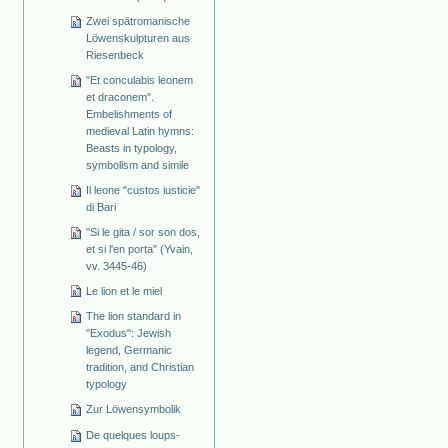
Zwei spätromanische
Löwenskulpturen aus
Riesenbeck
"Et conculabis leonem
et draconem".
Embelishments of
medieval Latin hymns:
Beasts in typology,
symbolism and simile
Il leone "custos iusticie"
di Bari
"Si le gita / sor son dos,
et si l'en porta" (Yvain,
vv. 3445-46)
Le lion et le miel
The lion standard in
"Exodus": Jewish
legend, Germanic
tradition, and Christian
typology
Zur Löwensymbolik
De quelques loups-