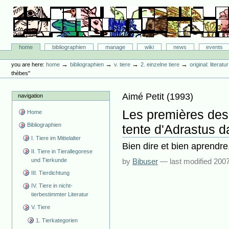
Skip
to
content.
|
Skip
Bibliographie-Portal
to
Sections
home
bibliographien
manage
wiki
news
events
navigation
Personal
tools
→
→
→
→
you are here:
home
bibliographien
v. tiere
2. einzelne tiere
original: literat
thèbes"
Aimé Petit
(
1993
)
navigation
Les premières desc
Home
Bibliographien
tente d'Adrastus 
I. Tiere im Mittelalter
Bien dire et bien aprendre
II. Tiere in Tierallegorese
und Tierkunde
by
Bibuser
—
last modified
2007
III. Tierdichtung
IV. Tiere in nicht-
tierbestimmter Literatur
V. Tiere
1. Tierkategorien