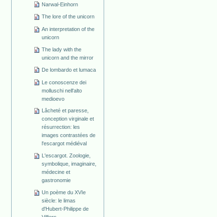
Narwal-Einhorn
The lore of the unicorn
An interpretation of the
unicorn
The lady with the
unicorn and the mirror
De lombardo et lumaca
Le conoscenze dei
molluschi nell'alto
medioevo
Lâcheté et paresse,
conception virginale et
résurrection: les
images contrastées de
l'escargot médiéval
L'escargot. Zoologie,
symbolique, imaginaire,
médecine et
gastronomie
Un poème du XVIe
siècle: le limas
d'Hubert-Philippe de