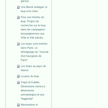
garous
Une liberté ambiguë: le
loup et le chien
Pour une histoire du
loup. Project de
recherche sur le loup
dans les campagnes
bourguignonnes aux
XIVe et XVe siècles
Les loups sont entrées
dans Paris. Le
témoignage du "Journal
d'un bourgeois de
Paris"
Les loups au pays de
Namur
La peur du loup
Il lupo di Gubbio.
Dimensione storica e
dimensione
antropologica di una
"leggenda"
Werewolves in