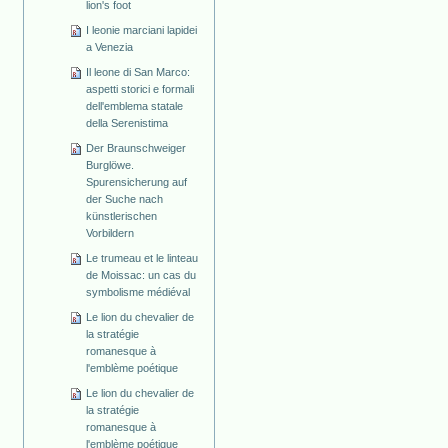
lion's foot
I leonie marciani lapidei
a Venezia
Il leone di San Marco:
aspetti storici e formali
dell'emblema statale
della Serenistima
Der Braunschweiger
Burglöwe.
Spurensicherung auf
der Suche nach
künstlerischen
Vorbildern
Le trumeau et le linteau
de Moissac: un cas du
symbolisme médiéval
Le lion du chevalier de
la stratégie
romanesque à
l'emblème poétique
Le lion du chevalier de
la stratégie
romanesque à
l'emblème poétique