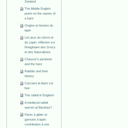
Zeeland
The Middle English
poem on the names of
a hare
Origine et histoire du
lapin
Les jeux du Lièvre et
du Lapin: réflexion sur
l'imaginaire des Grecs
et des Naturalistes
Chaucer's pardoner
and the hare
Rabbits and their
history
Cacciare la lepre col
bue
The rabbit in England
A medieval rabbit
warren at Bardney?
Pares à gibier et
garnues à lapin:
contribution à une