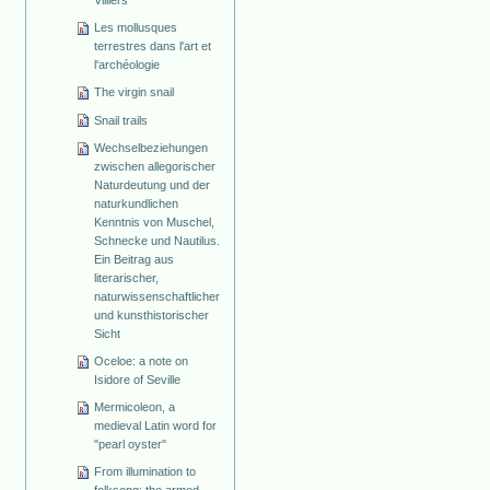
Villiers
Les mollusques
terrestres dans l'art et
l'archéologie
The virgin snail
Snail trails
Wechselbeziehungen
zwischen allegorischer
Naturdeutung und der
naturkundlichen
Kenntnis von Muschel,
Schnecke und Nautilus.
Ein Beitrag aus
literarischer,
naturwissenschaftlicher
und kunsthistorischer
Sicht
Oceloe: a note on
Isidore of Seville
Mermicoleon, a
medieval Latin word for
"pearl oyster"
From illumination to