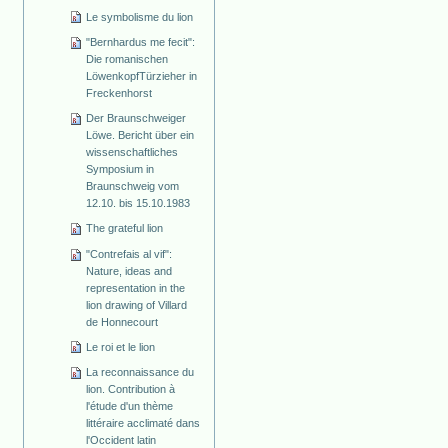
Le symbolisme du lion
"Bernhardus me fecit":
Die romanischen
Löwenkopf­Türzieher in
Freckenhorst
Der Braunschweiger
Löwe. Bericht über ein
wissenschaftliches
Symposium in
Braunschweig vom
12.10. bis 15.10.1983
The grateful lion
"Contrefais al vif":
Nature, ideas and
representation in the
lion drawing of Villard
de Honnecourt
Le roi et le lion
La reconnaissance du
lion. Contribution à
l'étude d'un thème
littéraire acclimaté dans
l'Occident latin