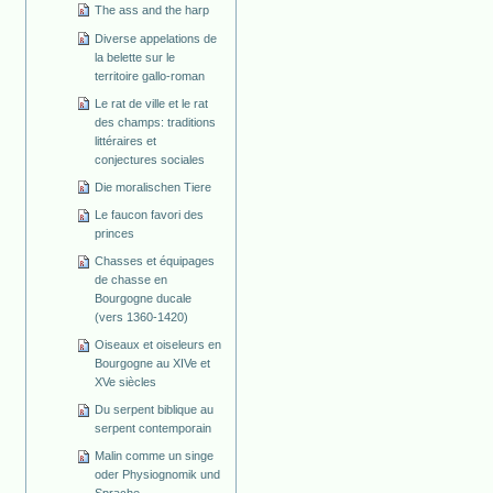
The ass and the harp
Diverse appelations de
la belette sur le
territoire gallo-roman
Le rat de ville et le rat
des champs: traditions
littéraires et
conjectures sociales
Die moralischen Tiere
Le faucon favori des
princes
Chasses et équipages
de chasse en
Bourgogne ducale
(vers 1360-1420)
Oiseaux et oiseleurs en
Bourgogne au XIVe et
XVe siècles
Du serpent biblique au
serpent contemporain
Malin comme un singe
oder Physiognomik und