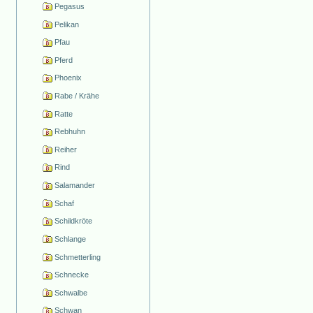
Pegasus
Pelikan
Pfau
Pferd
Phoenix
Rabe / Krähe
Ratte
Rebhuhn
Reiher
Rind
Salamander
Schaf
Schildkröte
Schlange
Schmetterling
Schnecke
Schwalbe
Schwan