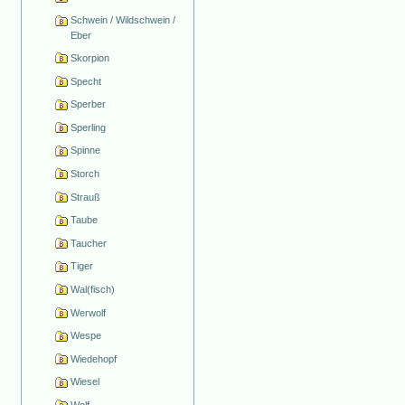
Schwein / Wildschwein /
Eber
Skorpion
Specht
Sperber
Sperling
Spinne
Storch
Strauß
Taube
Taucher
Tiger
Wal(fisch)
Werwolf
Wespe
Wiedehopf
Wiesel