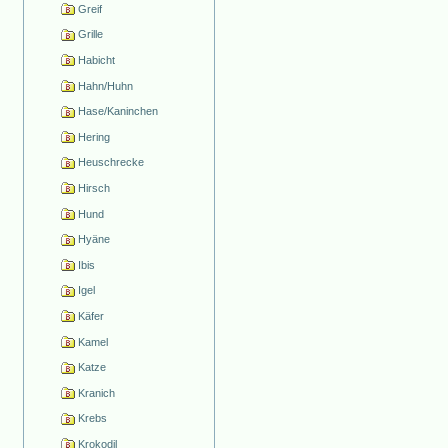
Greif
Grille
Habicht
Hahn/Huhn
Hase/Kaninchen
Hering
Heuschrecke
Hirsch
Hund
Hyäne
Ibis
Igel
Käfer
Kamel
Katze
Kranich
Krebs
Krokodil