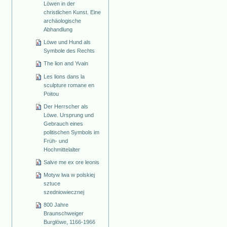
Löwen in der
christlichen Kunst. Eine
archäologische
Abhandlung
Löwe und Hund als
Symbole des Rechts
The lion and Yvain
Les lions dans la
sculpture romane en
Poitou
Der Herrscher als
Löwe. Ursprung und
Gebrauch eines
politischen Symbols im
Früh- und
Hochmittelalter
Salve me ex ore leonis
Motyw lwa w polskiej
sztuce
szedniowiecznej
800 Jahre
Braunschweiger
Burglöwe, 1166-1966