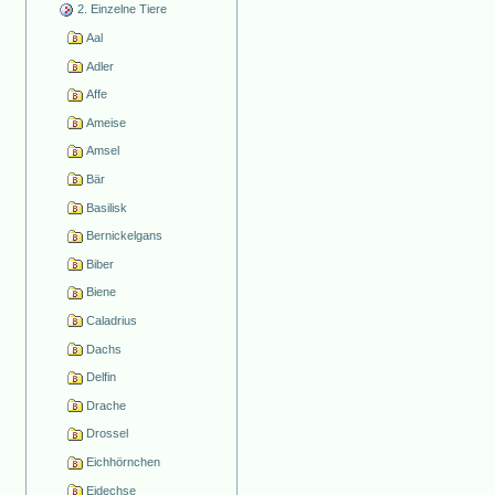
2. Einzelne Tiere
Aal
Adler
Affe
Ameise
Amsel
Bär
Basilisk
Bernickelgans
Biber
Biene
Caladrius
Dachs
Delfin
Drache
Drossel
Eichhörnchen
Eidechse