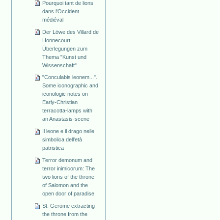
Pourquoi tant de lions
dans l'Occident
médiéval
Der Löwe des Villard de
Honnecourt:
Überlegungen zum
Thema "Kunst und
Wissenschaft"
"Conculabis leonem...".
Some iconographic and
iconologic notes on
Early-Christian
terracotta-lamps with
an Anastasis-scene
Il leone e il drago nelle
simbolica dell'età
patristica
Terror demonum and
terror inimicorum: The
two lions of the throne
of Salomon and the
open door of paradise
St. Gerome extracting
the throne from the