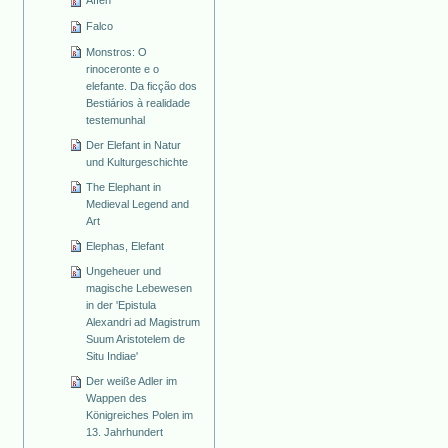
Affen
Falco
Monstros: O
rinoceronte e o
elefante. Da ficção dos
Bestiários à realidade
testemunhal
Der Elefant in Natur
und Kulturgeschichte
The Elephant in
Medieval Legend and
Art
Elephas, Elefant
Ungeheuer und
magische Lebewesen
in der 'Epistula
Alexandri ad Magistrum
Suum Aristotelem de
Situ Indiae'
Der weiße Adler im
Wappen des
Königreiches Polen im
13. Jahrhundert