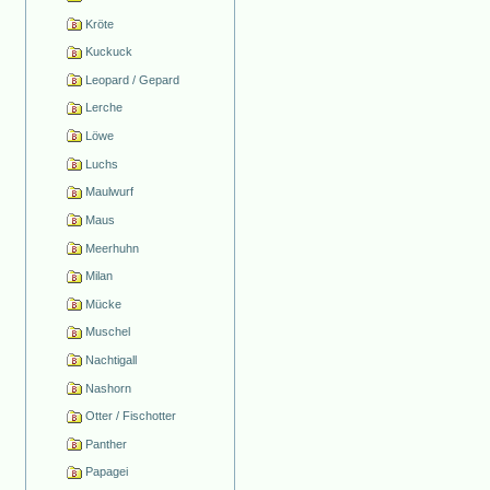
Kröte
Kuckuck
Leopard / Gepard
Lerche
Löwe
Luchs
Maulwurf
Maus
Meerhuhn
Milan
Mücke
Muschel
Nachtigall
Nashorn
Otter / Fischotter
Panther
Papagei