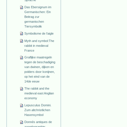
Sprache
Das Ebersignum im
Germanischen: Ein
Beitrag zur
germanischen
Tiersymbolik
Symbolisme de l’aigle
Myth and symbol:The
rabbit in medieval
France
Graflijke maatregeln
tegen de beschadiging
van dwinen, dijken en
polders door konijnen,
op het eind van de
14de eeuw
The rabbit and the
medieval east Anglian
economy
Lepusculus Domini.
Zum altchristlichen
Hasensymbol
Donnés antiques de
zoogéographie: