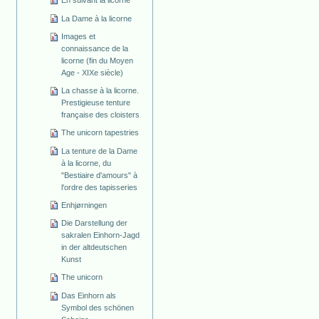
La Dame à la licorne
Images et
connaissance de la
licorne (fin du Moyen
Age - XIXe siècle)
La chasse à la licorne.
Prestigieuse tenture
française des cloisters
The unicorn tapestries
La tenture de la Dame
à la licorne, du
"Bestiaire d'amours" à
l'ordre des tapisseries
Enhjørningen
Die Darstellung der
sakralen Einhorn-Jagd
in der altdeutschen
Kunst
The unicorn
Das Einhorn als
Symbol des schönen