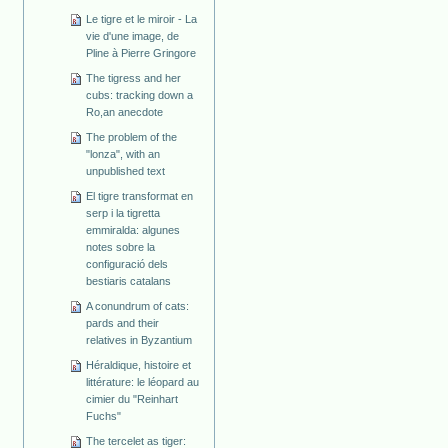
Le tigre et le miroir - La
vie d'une image, de
Pline à Pierre Gringore
The tigress and her
cubs: tracking down a
Ro,an anecdote
The problem of the
"lonza", with an
unpublished text
El tigre transformat en
serp i la tigretta
emmiralda: algunes
notes sobre la
configuració dels
bestiaris catalans
A conundrum of cats:
pards and their
relatives in Byzantium
Héraldique, histoire et
littérature: le léopard au
cimier du "Reinhart
Fuchs"
The tercelet as tiger: