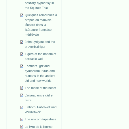
bestiary hypocrisy in
the Squire's Tale
Quelques remarques à
propos du mauvais
léopard dans la
littérature française
médiévale
John Lydgate and the
proverbial tiger
Tigers at the bottom of
a treacle well
Feathers, grit and
symbolism. Birds and
humans in the ancient
old and new worlds
The mask of the beast
L'oiseau entre ciel et
terre
Einhorn. Fabelwelt und
Wirklichkeit
The unicorn tapestries
Le livre de la licorne