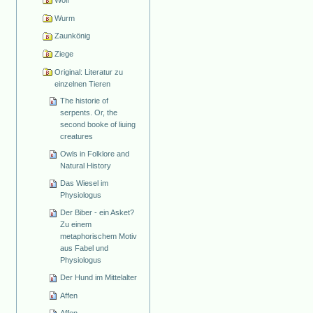
Wolf
Wurm
Zaunkönig
Ziege
Original: Literatur zu
einzelnen Tieren
The historie of
serpents. Or, the
second booke of liuing
creatures
Owls in Folklore and
Natural History
Das Wiesel im
Physiologus
Der Biber - ein Asket?
Zu einem
metaphorischem Motiv
aus Fabel und
Physiologus
Der Hund im Mittelalter
Affen