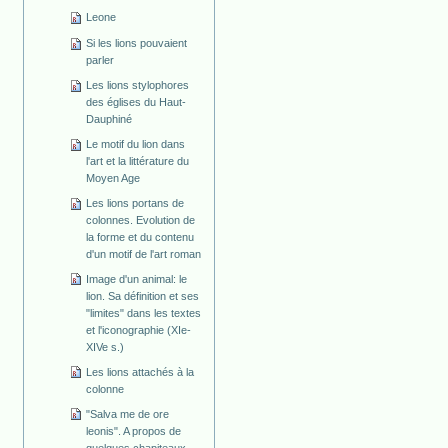
Leone
Si les lions pouvaient
parler
Les lions stylophores
des églises du Haut-
Dauphiné
Le motif du lion dans
l'art et la littérature du
Moyen Age
Les lions portans de
colonnes. Evolution de
la forme et du contenu
d'un motif de l'art roman
Image d'un animal: le
lion. Sa définition et ses
"limites" dans les textes
et l'iconographie (XIe-
XIVe s.)
Les lions attachés à la
colonne
"Salva me de ore
leonis". A propos de
quelques chapiteaux