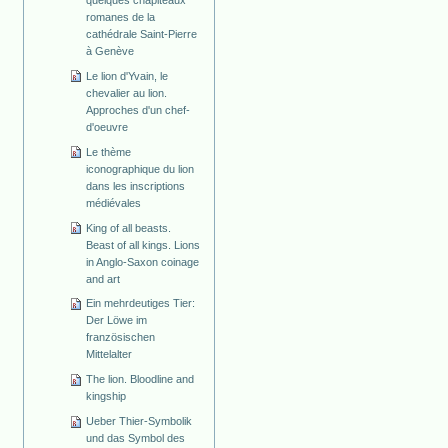
romanes de la
cathédrale Saint-Pierre
à Genève
Le lion d'Yvain, le
chevalier au lion.
Approches d'un chef-
d'oeuvre
Le thème
iconographique du lion
dans les inscriptions
médiévales
King of all beasts.
Beast of all kings. Lions
in Anglo-Saxon coinage
and art
Ein mehrdeutiges Tier:
Der Löwe im
französischen
Mittelalter
The lion. Bloodline and
kingship
Ueber Thier-Symbolik
und das Symbol des