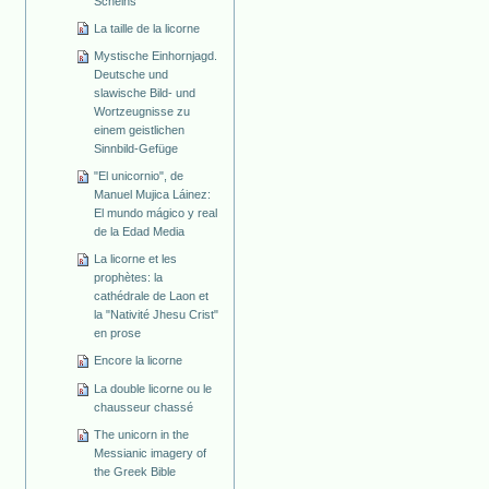
Scheins
La taille de la licorne
Mystische Einhornjagd.
Deutsche und
slawische Bild- und
Wortzeugnisse zu
einem geistlichen
Sinnbild-Gefüge
"El unicornio", de
Manuel Mujica Láinez:
El mundo mágico y real
de la Edad Media
La licorne et les
prophètes: la
cathédrale de Laon et
la "Nativité Jhesu Crist"
en prose
Encore la licorne
La double licorne ou le
chausseur chassé
The unicorn in the
Messianic imagery of
the Greek Bible