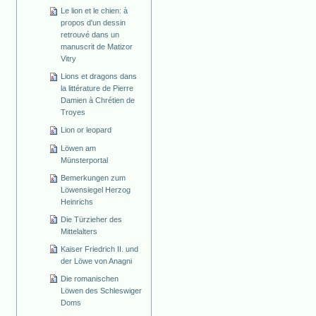
Le lion et le chien: à
propos d'un dessin
retrouvé dans un
manuscrit de Matizor
Vitry
Lions et dragons dans
la littérature de Pierre
Damien à Chrétien de
Troyes
Lion or leopard
Löwen am
Münsterportal
Bemerkungen zum
Löwensiegel Herzog
Heinrichs
Die Türzieher des
Mittelalters
Kaiser Friedrich II. und
der Löwe von Anagni
Die romanischen
Löwen des Schleswiger
Doms