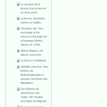
Le mystère de la
licorne. A la recherche
du sens perdu
La licorne. Symboles,
mythes et réalités
A bestiary tale: Text
and image of the
unicorn in the kitab na'l
al hayawan (British
Library Or. 2784)
Alberto Magno y los
últimos unicornios
La licorne et l'éléphant
Spiritalis Unicornis. Das
Einhorn als
Bedeutungsträger in
Literatur und Kunst des
Mittelalters
Das Einhorn als
Sinnzeichen des
Todes: Die Parabel
vom Mann im Abgrund
En suivant la licorne