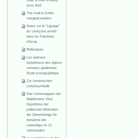
snail, a motif of topsy-
turvy land
The snail in Gothic
marginal warfare
Notes sur le "Lignage"
du 'Limeçons armés'
dans les Fatrasies
d’Arras
Mollusques
Les animaux
stylophores des églises
romanes apuliennes.
Etude iconographique
Zur romanischen
Löwensymbolik
Das Löwenwappen der
Waldemarer. Eine
Hypothese der
politischen Motivation
der Dänenkönige für
Annahme der
Löwenfigur im 12.
Jahrhundert
Le symbolisme du lion