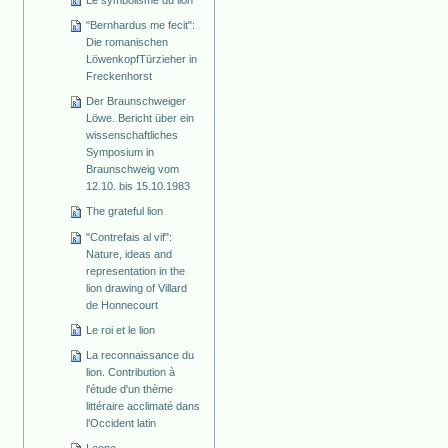
"Bernhardus me fecit":
Die romanischen
Löwenkopf­Türzieher in
Freckenhorst
Der Braunschweiger
Löwe. Bericht über ein
wissenschaftliches
Symposium in
Braunschweig vom
12.10. bis 15.10.1983
The grateful lion
"Contrefais al vif":
Nature, ideas and
representation in the
lion drawing of Villard
de Honnecourt
Le roi et le lion
La reconnaissance du
lion. Contribution à
l'étude d'un thème
littéraire acclimaté dans
l'Occident latin