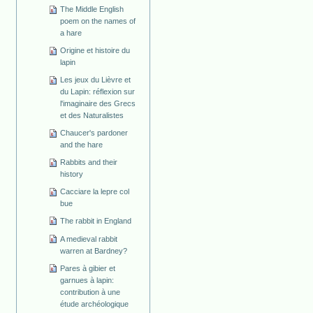
The Middle English
poem on the names of
a hare
Origine et histoire du
lapin
Les jeux du Lièvre et
du Lapin: réflexion sur
l'imaginaire des Grecs
et des Naturalistes
Chaucer's pardoner
and the hare
Rabbits and their
history
Cacciare la lepre col
bue
The rabbit in England
A medieval rabbit
warren at Bardney?
Pares à gibier et
garnues à lapin:
contribution à une
étude archéologique