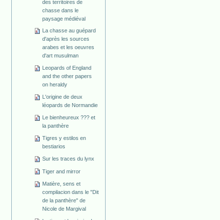
des territoires de
chasse dans le
paysage médiéval
La chasse au guépard
d'après les sources
arabes et les oeuvres
d'art musulman
Leopards of England
and the other papers
on heraldy
L'origine de deux
léopards de Normandie
Le bienheureux ??? et
la panthère
Tigres y estilos en
bestiarios
Sur les traces du lynx
Tiger and mirror
Matière, sens et
compilacion dans le "Dit
de la panthère" de
Nicole de Margival