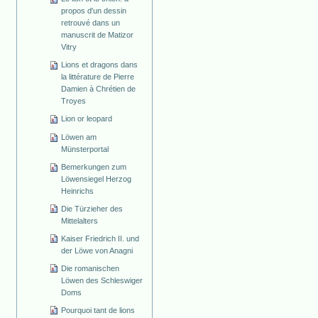
propos d'un dessin
retrouvé dans un
manuscrit de Matizor
Vitry
Lions et dragons dans
la littérature de Pierre
Damien à Chrétien de
Troyes
Lion or leopard
Löwen am
Münsterportal
Bemerkungen zum
Löwensiegel Herzog
Heinrichs
Die Türzieher des
Mittelalters
Kaiser Friedrich II. und
der Löwe von Anagni
Die romanischen
Löwen des Schleswiger
Doms
Pourquoi tant de lions