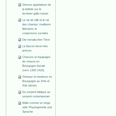
Diverse appelations de
la belette sur le
territoire gallo-roman
Le rat de ville et le rat
des champs: traditions
littéraires et
conjectures sociales
Die moralischen Tiere
Le faucon favori des
princes
Chasses et équipages
de chasse en
Bourgogne ducale
(vers 1360-1420)
Oiseaux et oiseleurs en
Bourgogne au XIVe et
XVe siècles
Du serpent biblique au
serpent contemporain
Malin comme un singe
oder Physiognomik und
Sprache