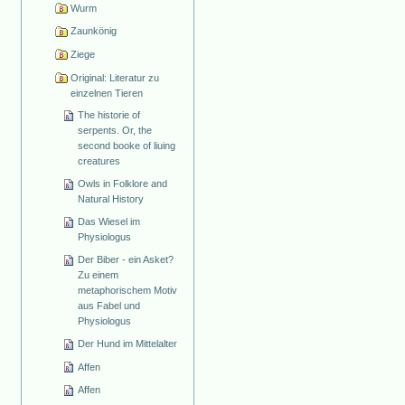
Wurm
Zaunkönig
Ziege
Original: Literatur zu
einzelnen Tieren
The historie of
serpents. Or, the
second booke of liuing
creatures
Owls in Folklore and
Natural History
Das Wiesel im
Physiologus
Der Biber - ein Asket?
Zu einem
metaphorischem Motiv
aus Fabel und
Physiologus
Der Hund im Mittelalter
Affen
Affen