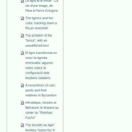
Le tigre et le miroir - La
vie d'une image, de
Pline à Pierre Gringore
The tigress and her
cubs: tracking down a
Ro,an anecdote
The problem of the
"lonza", with an
unpublished text
El tigre transformat en
serp i la tigretta
emmiralda: algunes
notes sobre la
configuració dels
bestiaris catalans
A conundrum of cats:
pards and their
relatives in Byzantium
Héraldique, histoire et
littérature: le léopard au
cimier du "Reinhart
Fuchs"
The tercelet as tiger:
bestiary hypocrisy in