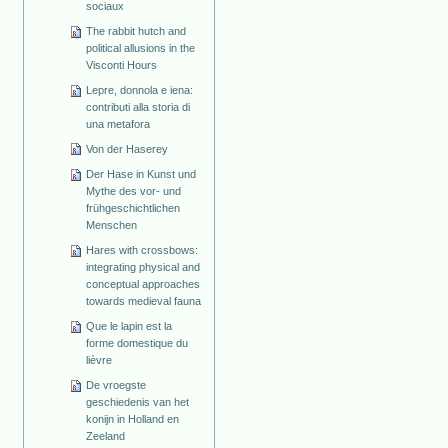
sociaux
The rabbit hutch and
political allusions in the
Visconti Hours
Lepre, donnola e iena:
contributi alla storia di
una metafora
Von der Haserey
Der Hase in Kunst und
Mythe des vor- und
frühgeschichtlichen
Menschen
Hares with crossbows:
integrating physical and
conceptual approaches
towards medieval fauna
Que le lapin est la
forme domestique du
lièvre
De vroegste
geschiedenis van het
konijn in Holland en
Zeeland