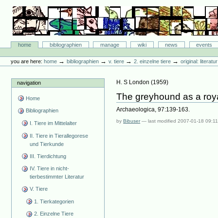
Skip
to
content.
|
Skip
Bibliographie-Portal
to
Sections
home
bibliographien
manage
wiki
news
events
navigation
Personal
tools
→
→
→
→
you are here:
home
bibliographien
v. tiere
2. einzelne tiere
original: literat
H. S London
(
1959
)
navigation
The greyhound as a roy
Home
Archaeologica, 97:139-163.
Bibliographien
by
Bibuser
—
last modified
2007-01-18 09:1
I. Tiere im Mittelalter
II. Tiere in Tierallegorese
und Tierkunde
III. Tierdichtung
IV. Tiere in nicht-
tierbestimmter Literatur
V. Tiere
1. Tierkategorien
2. Einzelne Tiere