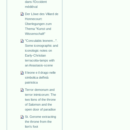
dans l'Occident
médiéval
Der Löwe des Villard de
Honnecourt:
Überlegungen zum
Thema "Kunst und
Wissenschaft"
"Conculabis leonem...".
Some iconographic and
iconologic notes on
Early-Christian
terracotta-lamps with
an Anastasis-scene
Il leone e il drago nelle
simbolica dell'età
patristica
Terror demonum and
terror inimicorum: The
two lions of the throne
of Salomon and the
open door of paradise
St. Gerome extracting
the throne from the
lion's foot