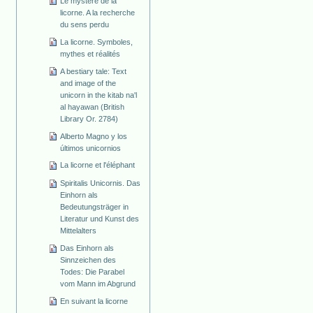
Le mystère de la
licorne. A la recherche
du sens perdu
La licorne. Symboles,
mythes et réalités
A bestiary tale: Text
and image of the
unicorn in the kitab na'l
al hayawan (British
Library Or. 2784)
Alberto Magno y los
últimos unicornios
La licorne et l'éléphant
Spiritalis Unicornis. Das
Einhorn als
Bedeutungsträger in
Literatur und Kunst des
Mittelalters
Das Einhorn als
Sinnzeichen des
Todes: Die Parabel
vom Mann im Abgrund
En suivant la licorne