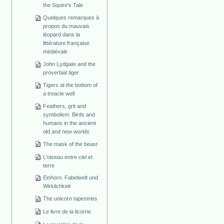
the Squire's Tale
Quelques remarques à
propos du mauvais
léopard dans la
littérature française
médiévale
John Lydgate and the
proverbial tiger
Tigers at the bottom of
a treacle well
Feathers, grit and
symbolism. Birds and
humans in the ancient
old and new worlds
The mask of the beast
L'oiseau entre ciel et
terre
Einhorn. Fabelwelt und
Wirklichkeit
The unicorn tapestries
Le livre de la licorne