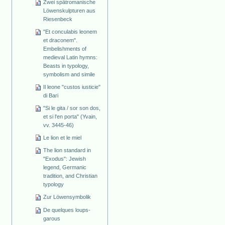
Zwei spätromanische
Löwenskulpturen aus
Riesenbeck
"Et conculabis leonem
et draconem".
Embelishments of
medieval Latin hymns:
Beasts in typology,
symbolism and simile
Il leone "custos iusticie"
di Bari
"Si le gita / sor son dos,
et si l'en porta" (Yvain,
vv. 3445-46)
Le lion et le miel
The lion standard in
"Exodus": Jewish
legend, Germanic
tradition, and Christian
typology
Zur Löwensymbolik
De quelques loups-
garous