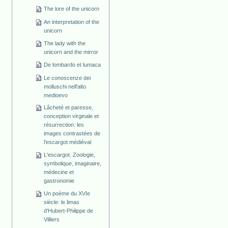
The lore of the unicorn
An interpretation of the
unicorn
The lady with the
unicorn and the mirror
De lombardo et lumaca
Le conoscenze dei
molluschi nell'alto
medioevo
Lâcheté et paresse,
conception virginale et
résurrection: les
images contrastées de
l'escargot médiéval
L'escargot. Zoologie,
symbolique, imaginaire,
médecine et
gastronomie
Un poème du XVIe
siècle: le limas
d'Hubert-Philippe de
Villiers