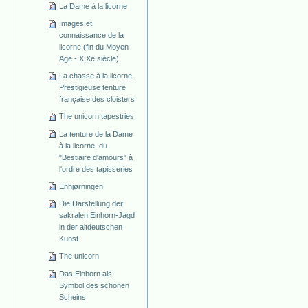
La Dame à la licorne
Images et
connaissance de la
licorne (fin du Moyen
Age - XIXe siècle)
La chasse à la licorne.
Prestigieuse tenture
française des cloisters
The unicorn tapestries
La tenture de la Dame
à la licorne, du
"Bestiaire d'amours" à
l'ordre des tapisseries
Enhjørningen
Die Darstellung der
sakralen Einhorn-Jagd
in der altdeutschen
Kunst
The unicorn
Das Einhorn als
Symbol des schönen
Scheins