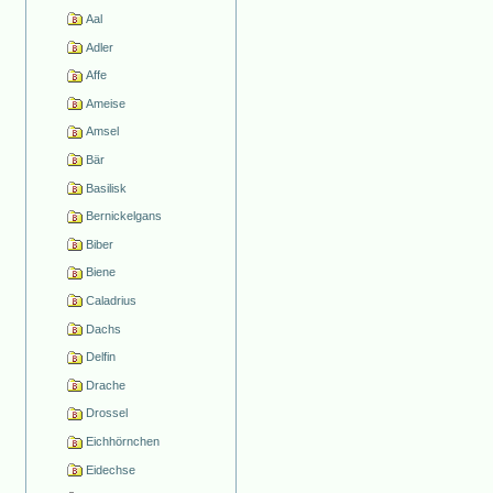
Aal
Adler
Affe
Ameise
Amsel
Bär
Basilisk
Bernickelgans
Biber
Biene
Caladrius
Dachs
Delfin
Drache
Drossel
Eichhörnchen
Eidechse