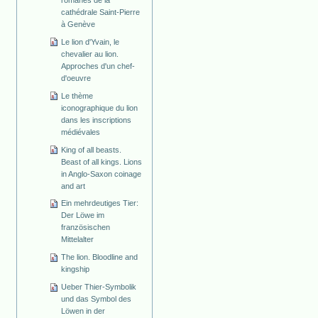
cathédrale Saint-Pierre
à Genève
Le lion d'Yvain, le
chevalier au lion.
Approches d'un chef-
d'oeuvre
Le thème
iconographique du lion
dans les inscriptions
médiévales
King of all beasts.
Beast of all kings. Lions
in Anglo-Saxon coinage
and art
Ein mehrdeutiges Tier:
Der Löwe im
französischen
Mittelalter
The lion. Bloodline and
kingship
Ueber Thier-Symbolik
und das Symbol des
Löwen in der