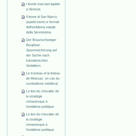
I leonie marciani lapidei
a Venezia
Il leone di San Marco:
aspetti storici e formali
dell'emblema statale
della Serenistima
Der Braunschweiger
Burglöwe.
Spurensicherung auf
der Suche nach
künstlerischen
Vorbildern
Le trumeau et le linteau
de Moissac: un cas du
symbolisme médiéval
Le lion du chevalier de
la stratégie
romanesque à
l'emblème poétique
Le lion du chevalier de
la stratégie
romanesque à
l'emblème poétique