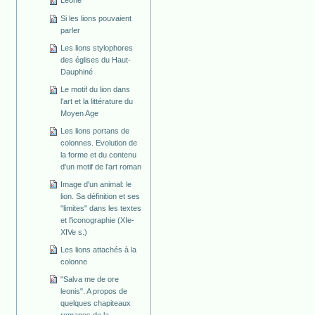
Leone
Si les lions pouvaient
parler
Les lions stylophores
des églises du Haut-
Dauphiné
Le motif du lion dans
l'art et la littérature du
Moyen Age
Les lions portans de
colonnes. Evolution de
la forme et du contenu
d'un motif de l'art roman
Image d'un animal: le
lion. Sa définition et ses
"limites" dans les textes
et l'iconographie (XIe-
XIVe s.)
Les lions attachés à la
colonne
"Salva me de ore
leonis". A propos de
quelques chapiteaux
romanes de la