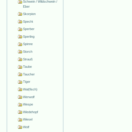
Schwein / Wildschwein /
Eber
Skorpion
Specht
Sperber
Sperling
Spinne
Storch
Strauß
Taube
Taucher
Tiger
Wal(fisch)
Werwolf
Wespe
Wiedehopf
Wiesel
Wolf