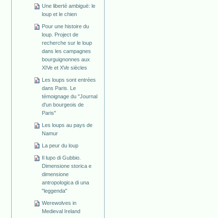
Une liberté ambiguë: le
loup et le chien
Pour une histoire du
loup. Project de
recherche sur le loup
dans les campagnes
bourguignonnes aux
XIVe et XVe siècles
Les loups sont entrées
dans Paris. Le
témoignage du "Journal
d'un bourgeois de
Paris"
Les loups au pays de
Namur
La peur du loup
Il lupo di Gubbio.
Dimensione storica e
dimensione
antropologica di una
"leggenda"
Werewolves in
Medieval Ireland