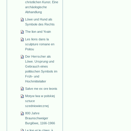
christlichen Kunst. Eine
archäologische
Abhandlung
Löwe und Hund als
Symbole des Rechts
The lion and Yvain
Les lions dans la
sculpture romane en
Poitou
Der Herrscher als
Löwe. Ursprung und
Gebrauch eines
politischen Symbols im
Früh- und
Hochmittelalter
Salve me ex ore leonis
Motyw lwa w polskiej
sztuce
szedniowiecznej
800 Jahre
Braunschweiger
Burglöwe, 1166-1966
Le lion et le chien: à