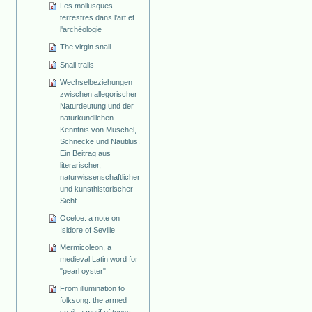
Les mollusques
terrestres dans l'art et
l'archéologie
The virgin snail
Snail trails
Wechselbeziehungen
zwischen allegorischer
Naturdeutung und der
naturkundlichen
Kenntnis von Muschel,
Schnecke und Nautilus.
Ein Beitrag aus
literarischer,
naturwissenschaftlicher
und kunsthistorischer
Sicht
Oceloe: a note on
Isidore of Seville
Mermicoleon, a
medieval Latin word for
"pearl oyster"
From illumination to
folksong: the armed