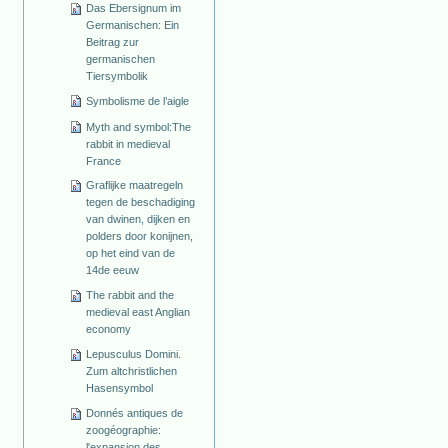
Das Ebersignum im
Germanischen: Ein
Beitrag zur
germanischen
Tiersymbolik
Symbolisme de l’aigle
Myth and symbol:The
rabbit in medieval
France
Graflijke maatregeln
tegen de beschadiging
van dwinen, dijken en
polders door konijnen,
op het eind van de
14de eeuw
The rabbit and the
medieval east Anglian
economy
Lepusculus Domini.
Zum altchristlichen
Hasensymbol
Donnés antiques de
zoogéographie:
l'expansion des