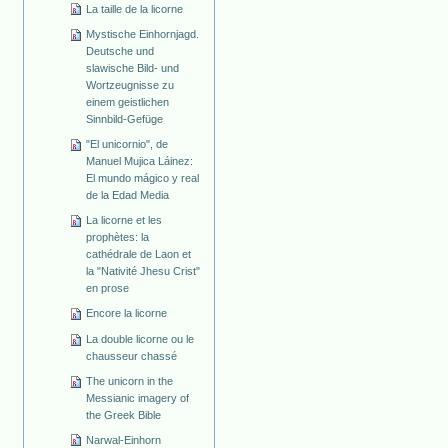
La taille de la licorne
Mystische Einhornjagd.
Deutsche und
slawische Bild- und
Wortzeugnisse zu
einem geistlichen
Sinnbild-Gefüge
"El unicornio", de
Manuel Mujica Láinez:
El mundo mágico y real
de la Edad Media
La licorne et les
prophètes: la
cathédrale de Laon et
la "Nativité Jhesu Crist"
en prose
Encore la licorne
La double licorne ou le
chausseur chassé
The unicorn in the
Messianic imagery of
the Greek Bible
Narwal-Einhorn