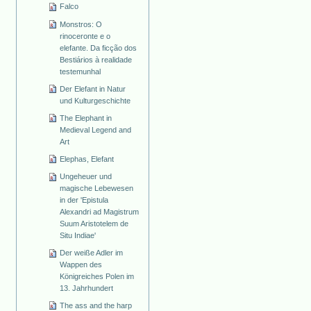
Falco
Monstros: O
rinoceronte e o
elefante. Da ficção dos
Bestiários à realidade
testemunhal
Der Elefant in Natur
und Kulturgeschichte
The Elephant in
Medieval Legend and
Art
Elephas, Elefant
Ungeheuer und
magische Lebewesen
in der 'Epistula
Alexandri ad Magistrum
Suum Aristotelem de
Situ Indiae'
Der weiße Adler im
Wappen des
Königreiches Polen im
13. Jahrhundert
The ass and the harp