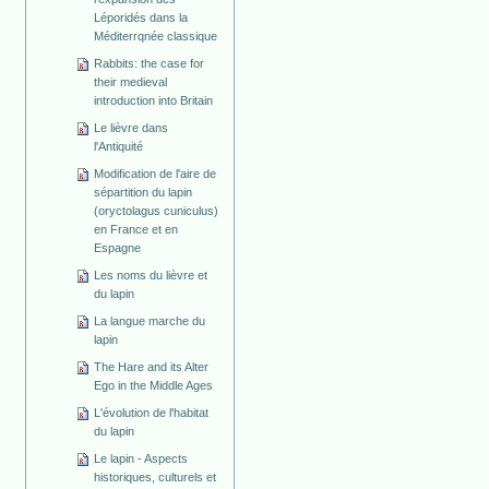
Léporidés dans la
Méditerrqnée classique
Rabbits: the case for
their medieval
introduction into Britain
Le lièvre dans
l'Antiquité
Modification de l'aire de
sépartition du lapin
(oryctolagus cuniculus)
en France et en
Espagne
Les noms du lièvre et
du lapin
La langue marche du
lapin
The Hare and its Alter
Ego in the Middle Ages
L'évolution de l'habitat
du lapin
Le lapin - Aspects
historiques, culturels et