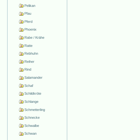
Pelikan
Pfau
Pferd
Phoenix
Rabe / Krähe
Ratte
Rebhuhn
Reiher
Rind
Salamander
Schaf
Schildkröte
Schlange
Schmetterling
Schnecke
Schwalbe
Schwan