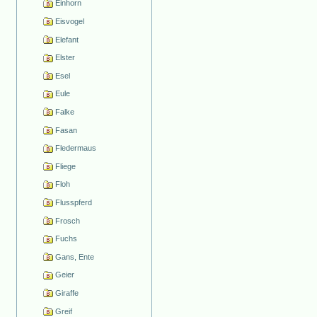
Einhorn
Eisvogel
Elefant
Elster
Esel
Eule
Falke
Fasan
Fledermaus
Fliege
Floh
Flusspferd
Frosch
Fuchs
Gans, Ente
Geier
Giraffe
Greif