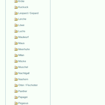
Kröte
Kuckuck
Leopard / Gepard
Lerche
Löwe
Luchs
Maulwurf
Maus
Meerhuhn
Milan
Mücke
Muschel
Nachtigall
Nashorn
Otter / Fischotter
Panther
Papagei
Pegasus