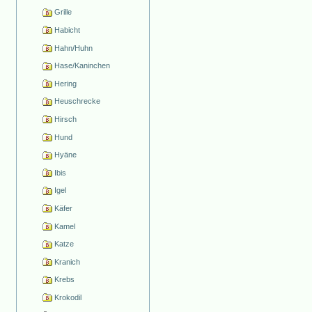
Grille
Habicht
Hahn/Huhn
Hase/Kaninchen
Hering
Heuschrecke
Hirsch
Hund
Hyäne
Ibis
Igel
Käfer
Kamel
Katze
Kranich
Krebs
Krokodil