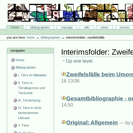
Skip
to
content.
|
Skip
Bibliographie-Portal
to
Sections
home
bibliographien
manage
wiki
news
events
navigation
Personal
tools
→
→
you are here:
home
bibliographien
interimsfolder: zweifelsfälle
Interimsfolder: Zweife
navigation
Home
Up one level
Bibliographien
Zweifelsfälle beim Umo
I. Tiere im Mittelalter
16 13:06
II. Tiere in
Tierallegorese und
Tierkunde
Gesamtbibliographie - o
III. Tierdichtung
14:50
IV. Tiere in nicht-
tierbestimmter
Literatur
Original: Allgemein
—
by
V. Tiere
VI. Quellen