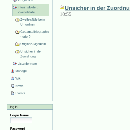
Unsicher in der Zuordn
Interimsfolder:
Zweifelsfälle
10:55
Zweifelsfälle beim
Umordnen
Gesamtbibliographie
- oder?
Original: Allgemein
Unsicher in der
Zuordnung
Listenformate
Manage
Wiki
News
Events
log in
Login Name
Password