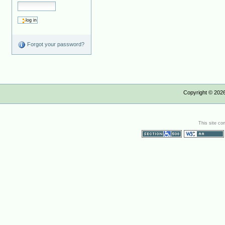
Forgot your password?
Copyright ©
202
This site co
Section 508
WCAG