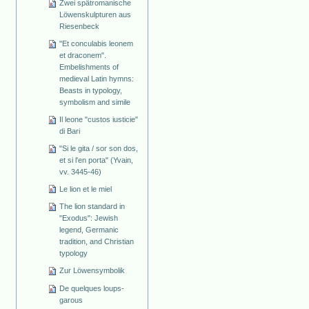
Zwei spätromanische
Löwenskulpturen aus
Riesenbeck
"Et conculabis leonem
et draconem".
Embelishments of
medieval Latin hymns:
Beasts in typology,
symbolism and simile
Il leone "custos iusticie"
di Bari
"Si le gita / sor son dos,
et si l'en porta" (Yvain,
vv. 3445-46)
Le lion et le miel
The lion standard in
"Exodus": Jewish
legend, Germanic
tradition, and Christian
typology
Zur Löwensymbolik
De quelques loups-
garous