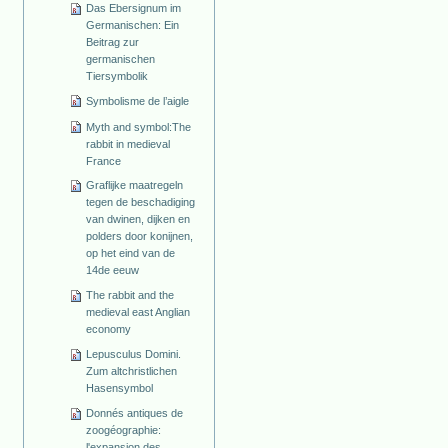
Das Ebersignum im
Germanischen: Ein
Beitrag zur
germanischen
Tiersymbolik
Symbolisme de l’aigle
Myth and symbol:The
rabbit in medieval
France
Graflijke maatregeln
tegen de beschadiging
van dwinen, dijken en
polders door konijnen,
op het eind van de
14de eeuw
The rabbit and the
medieval east Anglian
economy
Lepusculus Domini.
Zum altchristlichen
Hasensymbol
Donnés antiques de
zoogéographie:
l'expansion des