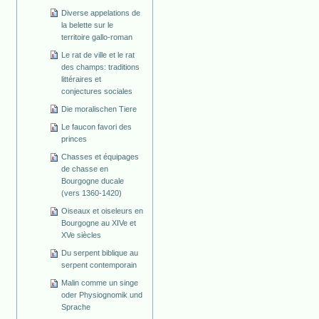
Diverse appelations de
la belette sur le
territoire gallo-roman
Le rat de ville et le rat
des champs: traditions
littéraires et
conjectures sociales
Die moralischen Tiere
Le faucon favori des
princes
Chasses et équipages
de chasse en
Bourgogne ducale
(vers 1360-1420)
Oiseaux et oiseleurs en
Bourgogne au XIVe et
XVe siècles
Du serpent biblique au
serpent contemporain
Malin comme un singe
oder Physiognomik und
Sprache