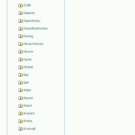
Grille
Habicht
Hahn/Huhn
Hase/Kaninchen
Hering
Heuschrecke
Hirsch
Hund
Hyäne
Ibis
Igel
Käfer
Kamel
Katze
Kranich
Krebs
Krokodil