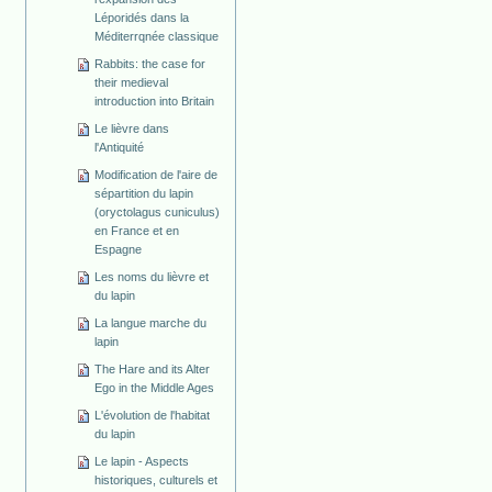
Léporidés dans la
Méditerrqnée classique
Rabbits: the case for
their medieval
introduction into Britain
Le lièvre dans
l'Antiquité
Modification de l'aire de
sépartition du lapin
(oryctolagus cuniculus)
en France et en
Espagne
Les noms du lièvre et
du lapin
La langue marche du
lapin
The Hare and its Alter
Ego in the Middle Ages
L'évolution de l'habitat
du lapin
Le lapin - Aspects
historiques, culturels et