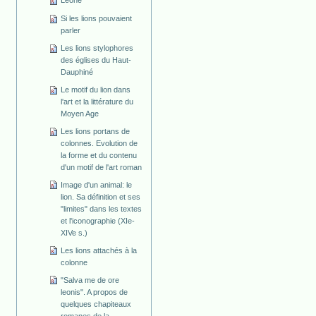
Leone
Si les lions pouvaient
parler
Les lions stylophores
des églises du Haut-
Dauphiné
Le motif du lion dans
l'art et la littérature du
Moyen Age
Les lions portans de
colonnes. Evolution de
la forme et du contenu
d'un motif de l'art roman
Image d'un animal: le
lion. Sa définition et ses
"limites" dans les textes
et l'iconographie (XIe-
XIVe s.)
Les lions attachés à la
colonne
"Salva me de ore
leonis". A propos de
quelques chapiteaux
romanes de la