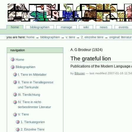
Skip
to
content.
|
Skip
Bibliographie-Portal
to
Sections
home
bibliographien
manage
wiki
news
events
navigation
Personal
tools
→
→
→
→
you are here:
home
bibliographien
v. tiere
2. einzelne tiere
original: literat
A. G Brodeur
(
1924
)
navigation
The grateful lion
Home
Publications of the Modern Language 
Bibliographien
by
Bibuser
—
last modified
2007-01-16 11:5
I. Tiere im Mittelalter
II. Tiere in Tierallegorese
und Tierkunde
III. Tierdichtung
IV. Tiere in nicht-
tierbestimmter Literatur
V. Tiere
1. Tierkategorien
2. Einzelne Tiere