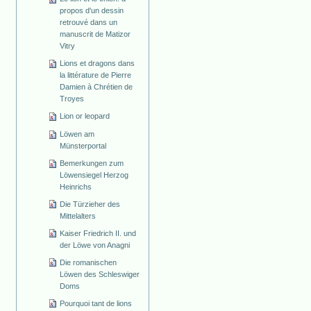
propos d'un dessin
retrouvé dans un
manuscrit de Matizor
Vitry
Lions et dragons dans
la littérature de Pierre
Damien à Chrétien de
Troyes
Lion or leopard
Löwen am
Münsterportal
Bemerkungen zum
Löwensiegel Herzog
Heinrichs
Die Türzieher des
Mittelalters
Kaiser Friedrich II. und
der Löwe von Anagni
Die romanischen
Löwen des Schleswiger
Doms
Pourquoi tant de lions