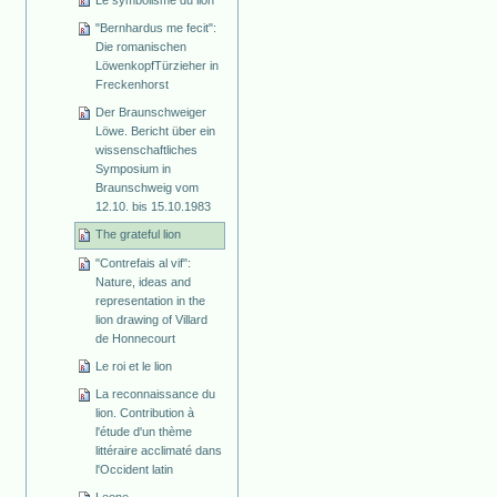
"Bernhardus me fecit":
Die romanischen
Löwenkopf­Türzieher in
Freckenhorst
Der Braunschweiger
Löwe. Bericht über ein
wissenschaftliches
Symposium in
Braunschweig vom
12.10. bis 15.10.1983
The grateful lion
"Contrefais al vif":
Nature, ideas and
representation in the
lion drawing of Villard
de Honnecourt
Le roi et le lion
La reconnaissance du
lion. Contribution à
l'étude d'un thème
littéraire acclimaté dans
l'Occident latin