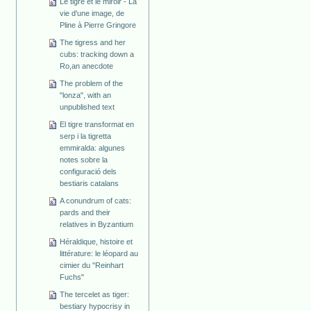
Le tigre et le miroir - La
vie d'une image, de
Pline à Pierre Gringore
The tigress and her
cubs: tracking down a
Ro,an anecdote
The problem of the
"lonza", with an
unpublished text
El tigre transformat en
serp i la tigretta
emmiralda: algunes
notes sobre la
configuració dels
bestiaris catalans
A conundrum of cats:
pards and their
relatives in Byzantium
Héraldique, histoire et
littérature: le léopard au
cimier du "Reinhart
Fuchs"
The tercelet as tiger:
bestiary hypocrisy in