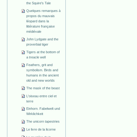
the Squire's Tale
Quelques remarques à
propos du mauvais
léopard dans la
littérature française
médiévale
John Lydgate and the
proverbial tiger
Tigers at the bottom of
a treacle well
Feathers, grit and
symbolism. Birds and
humans in the ancient
old and new worlds
The mask of the beast
L'oiseau entre ciel et
terre
Einhorn. Fabelwelt und
Wirklichkeit
The unicorn tapestries
Le livre de la licorne