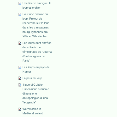
Une liberté ambiguë: le
loup et le chien
Pour une histoire du
loup. Project de
recherche sur le loup
dans les campagnes
bourguignonnes aux
XIVe et XVe siècles
Les loups sont entrées
dans Paris. Le
témoignage du "Journal
d'un bourgeois de
Paris"
Les loups au pays de
Namur
La peur du loup
Il lupo di Gubbio.
Dimensione storica e
dimensione
antropologica di una
"leggenda"
Werewolves in
Medieval Ireland