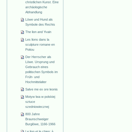
christlichen Kunst. Eine
archäologische
Abhandlung
Löwe und Hund als
Symbole des Rechts
The lion and Yvain
Les lions dans la
sculpture romane en
Poitou
Der Herrscher als
Löwe. Ursprung und
Gebrauch eines
politischen Symbols im
Früh- und
Hochmittelalter
Salve me ex ore leonis
Motyw lwa w polskiej
sztuce
szedniowiecznej
800 Jahre
Braunschweiger
Burglöwe, 1166-1966
Le lion et le chien: à