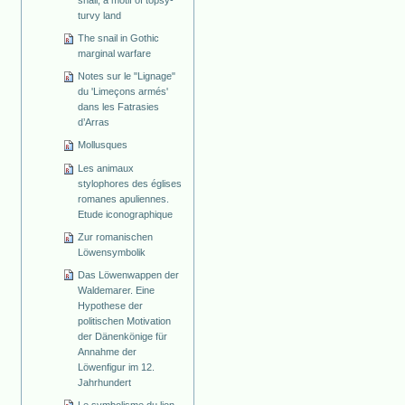
snail, a motif of topsy-
turvy land
The snail in Gothic
marginal warfare
Notes sur le "Lignage"
du 'Limeçons armés'
dans les Fatrasies
d’Arras
Mollusques
Les animaux
stylophores des églises
romanes apuliennes.
Etude iconographique
Zur romanischen
Löwensymbolik
Das Löwenwappen der
Waldemarer. Eine
Hypothese der
politischen Motivation
der Dänenkönige für
Annahme der
Löwenfigur im 12.
Jahrhundert
Le symbolisme du lion