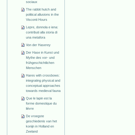
sociaux
The rabbit hutch and
political allusions in the
Visconti Hours
Lepre, donnola e iena:
contributi alla storia di
una metafora
Von der Haserey
Der Hase in Kunst und
Mythe des vor- und
frühgeschichtlichen
Menschen
Hares with crossbows:
integrating physical and
conceptual approaches
towards medieval fauna
Que le lapin est la
forme domestique du
lièvre
De vroegste
geschiedenis van het
konijn in Holland en
Zeeland