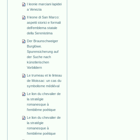
I leonie marciani lapidei
a Venezia
Il leone di San Marco:
aspetti storici e formali
dell'emblema statale
della Serenistima
Der Braunschweiger
Burglöwe.
Spurensicherung auf
der Suche nach
künstlerischen
Vorbildern
Le trumeau et le linteau
de Moissac: un cas du
symbolisme médiéval
Le lion du chevalier de
la stratégie
romanesque à
l'emblème poétique
Le lion du chevalier de
la stratégie
romanesque à
l'emblème poétique