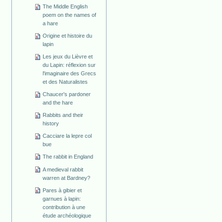
The Middle English
poem on the names of
a hare
Origine et histoire du
lapin
Les jeux du Lièvre et
du Lapin: réflexion sur
l'imaginaire des Grecs
et des Naturalistes
Chaucer's pardoner
and the hare
Rabbits and their
history
Cacciare la lepre col
bue
The rabbit in England
A medieval rabbit
warren at Bardney?
Pares à gibier et
garnues à lapin:
contribution à une
étude archéologique