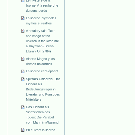
Le mystère de la
licorne. A la recherche
du sens perdu
La licorne. Symboles,
mythes et réalités
A bestiary tale: Text
and image of the
unicorn in the kitab na'l
al hayawan (British
Library Or. 2784)
Alberto Magno y los
últimos unicornios
La licorne et l'éléphant
Spiritalis Unicornis. Das
Einhorn als
Bedeutungsträger in
Literatur und Kunst des
Mittelalters
Das Einhorn als
Sinnzeichen des
Todes: Die Parabel
vom Mann im Abgrund
En suivant la licorne