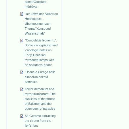
dans l'Occident
médiéval
Der Löwe des Villard de
Honnecourt:
Überlegungen zum
Thema "Kunst und
Wissenschaft"
"Conculabis leonem...".
Some iconographic and
iconologic notes on
Early-Christian
terracotta-lamps with
an Anastasis-scene
Il leone e il drago nelle
simbolica dell'età
patristica
Terror demonum and
terror inimicorum: The
two lions of the throne
of Salomon and the
open door of paradise
St. Gerome extracting
the throne from the
lion's foot