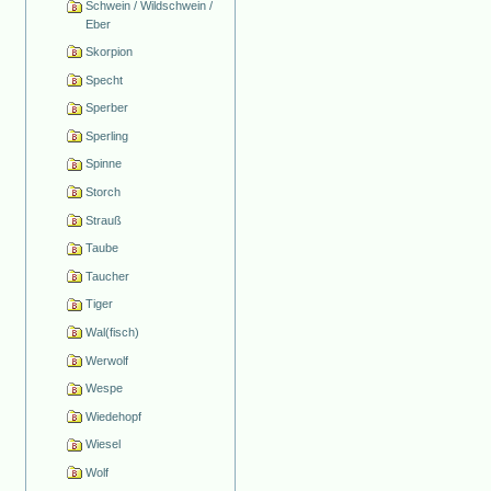
Schwein / Wildschwein /
Eber
Skorpion
Specht
Sperber
Sperling
Spinne
Storch
Strauß
Taube
Taucher
Tiger
Wal(fisch)
Werwolf
Wespe
Wiedehopf
Wiesel
Wolf