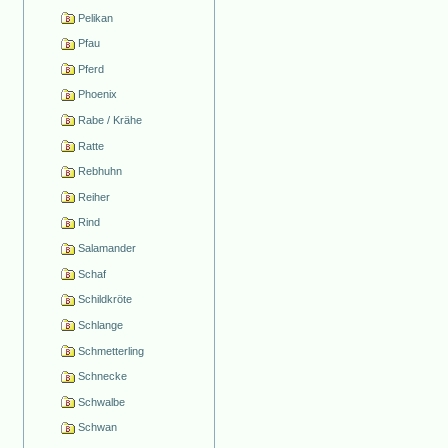
Pelikan
Pfau
Pferd
Phoenix
Rabe / Krähe
Ratte
Rebhuhn
Reiher
Rind
Salamander
Schaf
Schildkröte
Schlange
Schmetterling
Schnecke
Schwalbe
Schwan