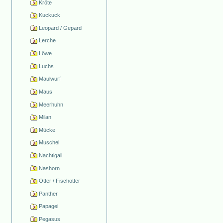
Kröte
Kuckuck
Leopard / Gepard
Lerche
Löwe
Luchs
Maulwurf
Maus
Meerhuhn
Milan
Mücke
Muschel
Nachtigall
Nashorn
Otter / Fischotter
Panther
Papagei
Pegasus