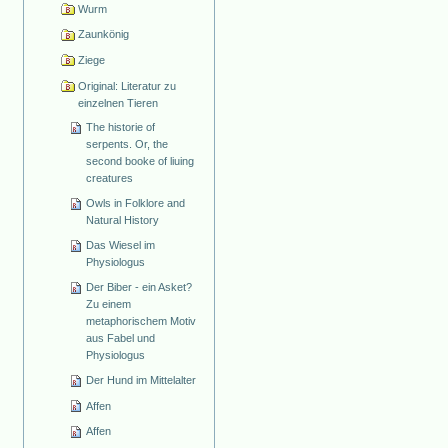
Wurm
Zaunkönig
Ziege
Original: Literatur zu
einzelnen Tieren
The historie of
serpents. Or, the
second booke of liuing
creatures
Owls in Folklore and
Natural History
Das Wiesel im
Physiologus
Der Biber - ein Asket?
Zu einem
metaphorischem Motiv
aus Fabel und
Physiologus
Der Hund im Mittelalter
Affen
Affen