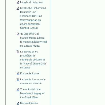
La taille de la licorne
Mystische Einhornjagd.
Deutsche und
slawische Bild- und
Wortzeugnisse zu
einem geistlichen
Sinnbild-Gefüge
"El unicornio", de
Manuel Mujica Láinez:
El mundo mágico y real
de la Edad Media
La licorne et les
prophètes: la
cathédrale de Laon et
la "Nativité Jhesu Crist"
en prose
Encore la licorne
La double licorne ou le
chausseur chassé
The unicorn in the
Messianic imagery of
the Greek Bible
Narwal-Einhorn