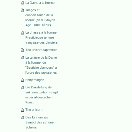
La Dame à la licorne
Images et
connaissance de la
licorne (fin du Moyen
Age - XIXe siècle)
La chasse à la licorne.
Prestigieuse tenture
française des cloisters
The unicorn tapestries
La tenture de la Dame
à la licorne, du
"Bestiaire d'amours" à
l'ordre des tapisseries
Enhjørningen
Die Darstellung der
sakralen Einhorn-Jagd
in der altdeutschen
Kunst
The unicorn
Das Einhorn als
Symbol des schönen
Scheins