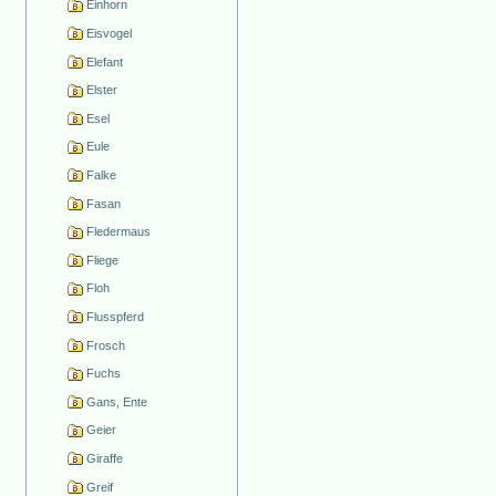
Einhorn
Eisvogel
Elefant
Elster
Esel
Eule
Falke
Fasan
Fledermaus
Fliege
Floh
Flusspferd
Frosch
Fuchs
Gans, Ente
Geier
Giraffe
Greif