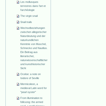
Les mollusques
terrestres dans l'art et
l'archéologie
The virgin snail
Snail trails
Wechselbeziehungen
zwischen allegorischer
Naturdeutung und der
naturkundlichen
Kenntnis von Muschel,
Schnecke und Nautilus.
Ein Beitrag aus
literarischer,
naturwissenschaftlicher
und kunsthistorischer
Sicht
Oceloe: a note on
Isidore of Seville
Mermicoleon, a
medieval Latin word for
"pearl oyster"
From illumination to
folksong: the armed