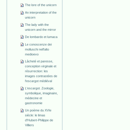
The lore of the unicorn
An interpretation of the
unicorn
The lady with the
unicorn and the mirror
De lombardo et lumaca
Le conoscenze dei
molluschi nell'alto
medioevo
Lâcheté et paresse,
conception virginale et
résurrection: les
images contrastées de
l'escargot médiéval
L'escargot. Zoologie,
symbolique, imaginaire,
médecine et
gastronomie
Un poème du XVIe
siècle: le limas
d'Hubert-Philippe de
Villiers