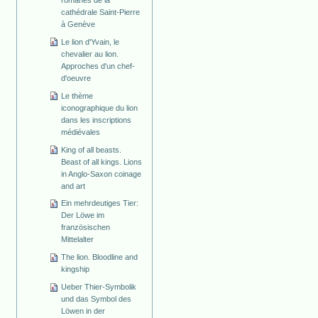
cathédrale Saint-Pierre
à Genève
Le lion d'Yvain, le
chevalier au lion.
Approches d'un chef-
d'oeuvre
Le thème
iconographique du lion
dans les inscriptions
médiévales
King of all beasts.
Beast of all kings. Lions
in Anglo-Saxon coinage
and art
Ein mehrdeutiges Tier:
Der Löwe im
französischen
Mittelalter
The lion. Bloodline and
kingship
Ueber Thier-Symbolik
und das Symbol des
Löwen in der