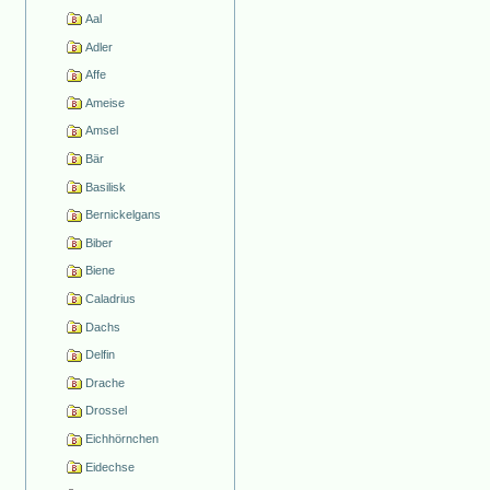
Aal
Adler
Affe
Ameise
Amsel
Bär
Basilisk
Bernickelgans
Biber
Biene
Caladrius
Dachs
Delfin
Drache
Drossel
Eichhörnchen
Eidechse