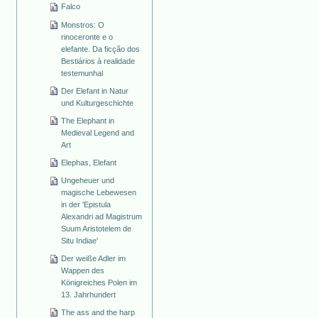
Falco
Monstros: O
rinoceronte e o
elefante. Da ficção dos
Bestiários à realidade
testemunhal
Der Elefant in Natur
und Kulturgeschichte
The Elephant in
Medieval Legend and
Art
Elephas, Elefant
Ungeheuer und
magische Lebewesen
in der 'Epistula
Alexandri ad Magistrum
Suum Aristotelem de
Situ Indiae'
Der weiße Adler im
Wappen des
Königreiches Polen im
13. Jahrhundert
The ass and the harp