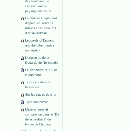
des territoires de
chasse dans le
paysage médiéval
La chasse au guépard
d'après les sources
arabes et les oeuvres
d'art musulman
Leopards of England
and the other papers
on heraldy
L'origine de deux
léopards de Normandie
Le bienheureux ??? et
la panthère
Tigres y estilos en
bestiarios
Sur les traces du lynx
Tiger and mirror
Matière, sens et
compilacion dans le "Dit
de la panthère" de
Nicole de Margival