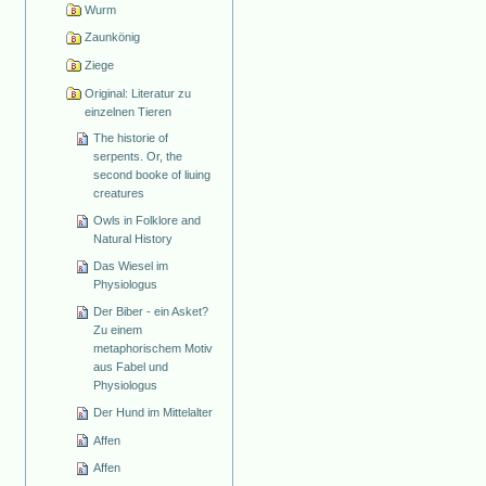
Wurm
Zaunkönig
Ziege
Original: Literatur zu
einzelnen Tieren
The historie of
serpents. Or, the
second booke of liuing
creatures
Owls in Folklore and
Natural History
Das Wiesel im
Physiologus
Der Biber - ein Asket?
Zu einem
metaphorischem Motiv
aus Fabel und
Physiologus
Der Hund im Mittelalter
Affen
Affen