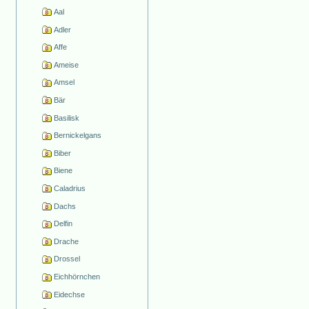
Aal
Adler
Affe
Ameise
Amsel
Bär
Basilisk
Bernickelgans
Biber
Biene
Caladrius
Dachs
Delfin
Drache
Drossel
Eichhörnchen
Eidechse