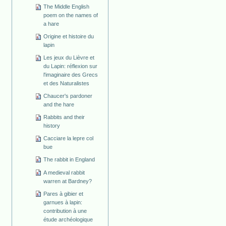
The Middle English
poem on the names of
a hare
Origine et histoire du
lapin
Les jeux du Lièvre et
du Lapin: réflexion sur
l'imaginaire des Grecs
et des Naturalistes
Chaucer's pardoner
and the hare
Rabbits and their
history
Cacciare la lepre col
bue
The rabbit in England
A medieval rabbit
warren at Bardney?
Pares à gibier et
garnues à lapin:
contribution à une
étude archéologique