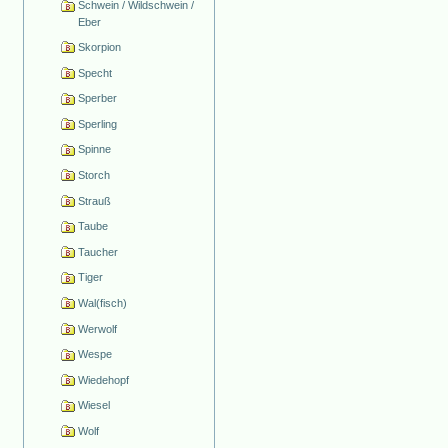
Schwein / Wildschwein /
Eber
Skorpion
Specht
Sperber
Sperling
Spinne
Storch
Strauß
Taube
Taucher
Tiger
Wal(fisch)
Werwolf
Wespe
Wiedehopf
Wiesel
Wolf