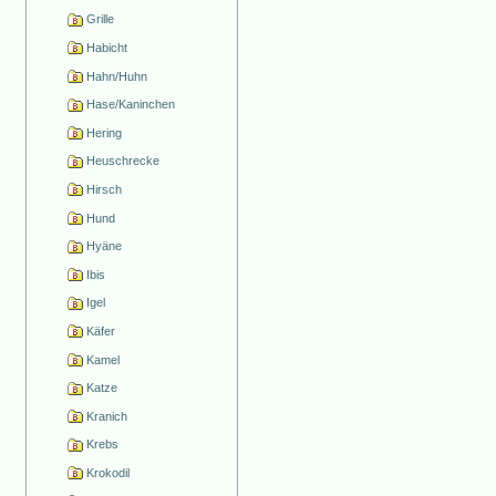
Grille
Habicht
Hahn/Huhn
Hase/Kaninchen
Hering
Heuschrecke
Hirsch
Hund
Hyäne
Ibis
Igel
Käfer
Kamel
Katze
Kranich
Krebs
Krokodil