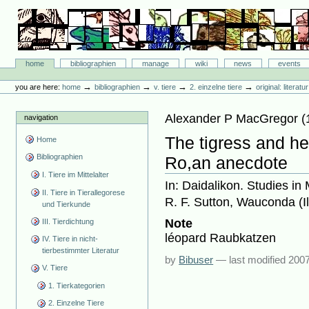
Skip
to
content.
|
Skip
Bibliographie-Portal
to
Sections
home
bibliographien
manage
wiki
news
events
navigation
Personal
tools
→
→
→
→
you are here:
home
bibliographien
v. tiere
2. einzelne tiere
original: literat
Alexander P MacGregor
(
navigation
The tigress and he
Home
Bibliographien
Ro,an anecdote
I. Tiere im Mittelalter
In: Daidalikon. Studies i
II. Tiere in Tierallegorese
R. F. Sutton, Wauconda (Il
und Tierkunde
Note
III. Tierdichtung
léopard Raubkatzen
IV. Tiere in nicht-
tierbestimmter Literatur
by
Bibuser
—
last modified
2007
V. Tiere
1. Tierkategorien
2. Einzelne Tiere