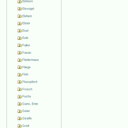
Einhorn
Eisvogel
Elefant
Elster
Esel
Eule
Falke
Fasan
Fledermaus
Fliege
Floh
Flusspferd
Frosch
Fuchs
Gans, Ente
Geier
Giraffe
Greif