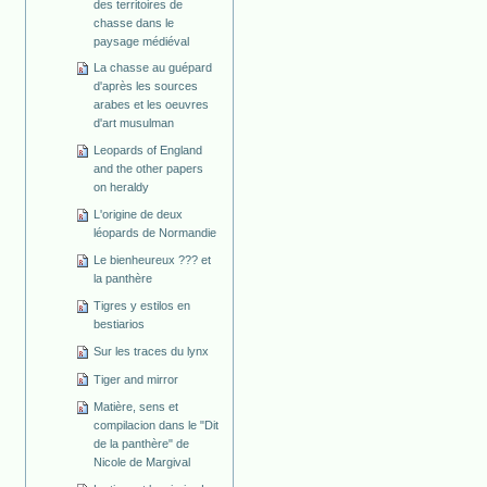
des territoires de
chasse dans le
paysage médiéval
La chasse au guépard
d'après les sources
arabes et les oeuvres
d'art musulman
Leopards of England
and the other papers
on heraldy
L'origine de deux
léopards de Normandie
Le bienheureux ??? et
la panthère
Tigres y estilos en
bestiarios
Sur les traces du lynx
Tiger and mirror
Matière, sens et
compilacion dans le "Dit
de la panthère" de
Nicole de Margival