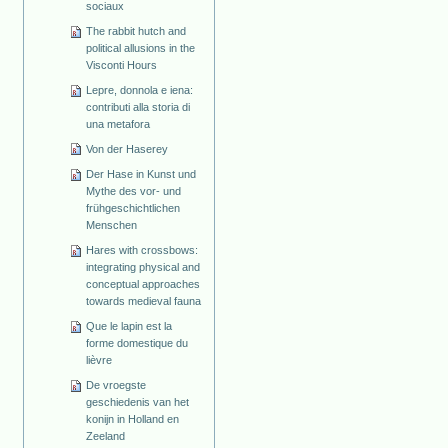
sociaux
The rabbit hutch and
political allusions in the
Visconti Hours
Lepre, donnola e iena:
contributi alla storia di
una metafora
Von der Haserey
Der Hase in Kunst und
Mythe des vor- und
frühgeschichtlichen
Menschen
Hares with crossbows:
integrating physical and
conceptual approaches
towards medieval fauna
Que le lapin est la
forme domestique du
lièvre
De vroegste
geschiedenis van het
konijn in Holland en
Zeeland