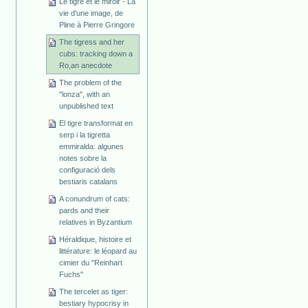
Le tigre et le miroir - La
vie d'une image, de
Pline à Pierre Gringore
The tigress and her
cubs: tracking down a
Ro,an anecdote
The problem of the
"lonza", with an
unpublished text
El tigre transformat en
serp i la tigretta
emmiralda: algunes
notes sobre la
configuració dels
bestiaris catalans
A conundrum of cats:
pards and their
relatives in Byzantium
Héraldique, histoire et
littérature: le léopard au
cimier du "Reinhart
Fuchs"
The tercelet as tiger:
bestiary hypocrisy in