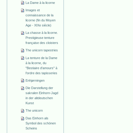
La Dame à la licorne
Images et
connaissance de la
licorne (fin du Moyen
Age - XIXe siècle)
La chasse à la licorne.
Prestigieuse tenture
française des cloisters
The unicorn tapestries
La tenture de la Dame
à la licorne, du
"Bestiaire d'amours" à
l'ordre des tapisseries
Enhjørningen
Die Darstellung der
sakralen Einhorn-Jagd
in der altdeutschen
Kunst
The unicorn
Das Einhorn als
Symbol des schönen
Scheins