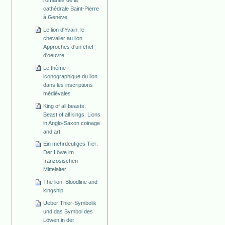
cathédrale Saint-Pierre
à Genève
Le lion d'Yvain, le
chevalier au lion.
Approches d'un chef-
d'oeuvre
Le thème
iconographique du lion
dans les inscriptions
médiévales
King of all beasts.
Beast of all kings. Lions
in Anglo-Saxon coinage
and art
Ein mehrdeutiges Tier:
Der Löwe im
französischen
Mittelalter
The lion. Bloodline and
kingship
Ueber Thier-Symbolik
und das Symbol des
Löwen in der