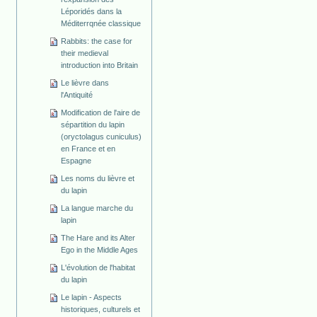
Léporidés dans la
Méditerrqnée classique
Rabbits: the case for
their medieval
introduction into Britain
Le lièvre dans
l'Antiquité
Modification de l'aire de
sépartition du lapin
(oryctolagus cuniculus)
en France et en
Espagne
Les noms du lièvre et
du lapin
La langue marche du
lapin
The Hare and its Alter
Ego in the Middle Ages
L'évolution de l'habitat
du lapin
Le lapin - Aspects
historiques, culturels et