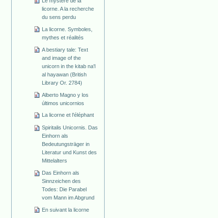
Le mystère de la
licorne. A la recherche
du sens perdu
La licorne. Symboles,
mythes et réalités
A bestiary tale: Text
and image of the
unicorn in the kitab na'l
al hayawan (British
Library Or. 2784)
Alberto Magno y los
últimos unicornios
La licorne et l'éléphant
Spiritalis Unicornis. Das
Einhorn als
Bedeutungsträger in
Literatur und Kunst des
Mittelalters
Das Einhorn als
Sinnzeichen des
Todes: Die Parabel
vom Mann im Abgrund
En suivant la licorne