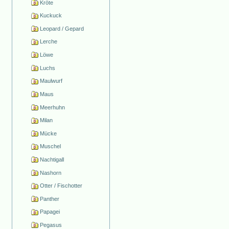
Kröte
Kuckuck
Leopard / Gepard
Lerche
Löwe
Luchs
Maulwurf
Maus
Meerhuhn
Milan
Mücke
Muschel
Nachtigall
Nashorn
Otter / Fischotter
Panther
Papagei
Pegasus