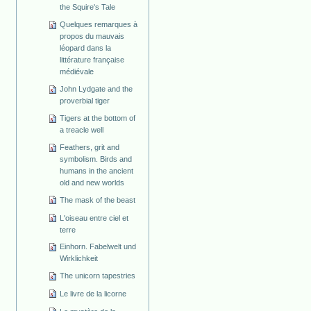
the Squire's Tale
Quelques remarques à
propos du mauvais
léopard dans la
littérature française
médiévale
John Lydgate and the
proverbial tiger
Tigers at the bottom of
a treacle well
Feathers, grit and
symbolism. Birds and
humans in the ancient
old and new worlds
The mask of the beast
L'oiseau entre ciel et
terre
Einhorn. Fabelwelt und
Wirklichkeit
The unicorn tapestries
Le livre de la licorne