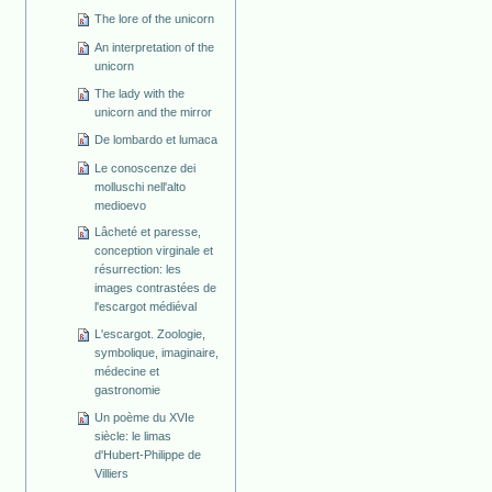
The lore of the unicorn
An interpretation of the
unicorn
The lady with the
unicorn and the mirror
De lombardo et lumaca
Le conoscenze dei
molluschi nell'alto
medioevo
Lâcheté et paresse,
conception virginale et
résurrection: les
images contrastées de
l'escargot médiéval
L'escargot. Zoologie,
symbolique, imaginaire,
médecine et
gastronomie
Un poème du XVIe
siècle: le limas
d'Hubert-Philippe de
Villiers