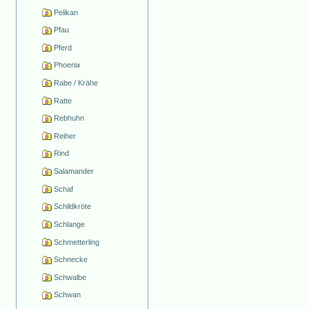
Pelikan
Pfau
Pferd
Phoenix
Rabe / Krähe
Ratte
Rebhuhn
Reiher
Rind
Salamander
Schaf
Schildkröte
Schlange
Schmetterling
Schnecke
Schwalbe
Schwan