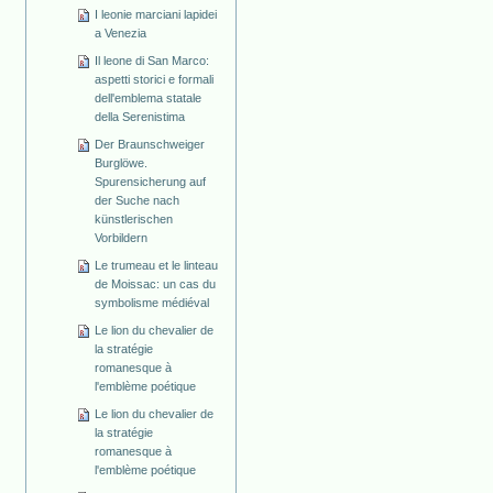
I leonie marciani lapidei
a Venezia
Il leone di San Marco:
aspetti storici e formali
dell'emblema statale
della Serenistima
Der Braunschweiger
Burglöwe.
Spurensicherung auf
der Suche nach
künstlerischen
Vorbildern
Le trumeau et le linteau
de Moissac: un cas du
symbolisme médiéval
Le lion du chevalier de
la stratégie
romanesque à
l'emblème poétique
Le lion du chevalier de
la stratégie
romanesque à
l'emblème poétique