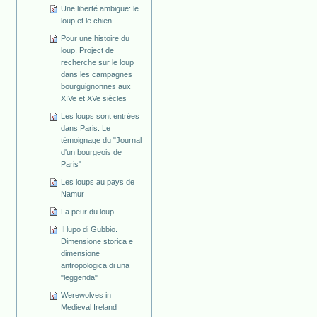
Une liberté ambiguë: le
loup et le chien
Pour une histoire du
loup. Project de
recherche sur le loup
dans les campagnes
bourguignonnes aux
XIVe et XVe siècles
Les loups sont entrées
dans Paris. Le
témoignage du "Journal
d'un bourgeois de
Paris"
Les loups au pays de
Namur
La peur du loup
Il lupo di Gubbio.
Dimensione storica e
dimensione
antropologica di una
"leggenda"
Werewolves in
Medieval Ireland