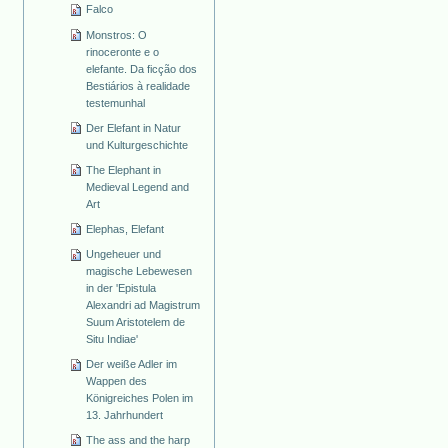
Falco
Monstros: O
rinoceronte e o
elefante. Da ficção dos
Bestiários à realidade
testemunhal
Der Elefant in Natur
und Kulturgeschichte
The Elephant in
Medieval Legend and
Art
Elephas, Elefant
Ungeheuer und
magische Lebewesen
in der 'Epistula
Alexandri ad Magistrum
Suum Aristotelem de
Situ Indiae'
Der weiße Adler im
Wappen des
Königreiches Polen im
13. Jahrhundert
The ass and the harp