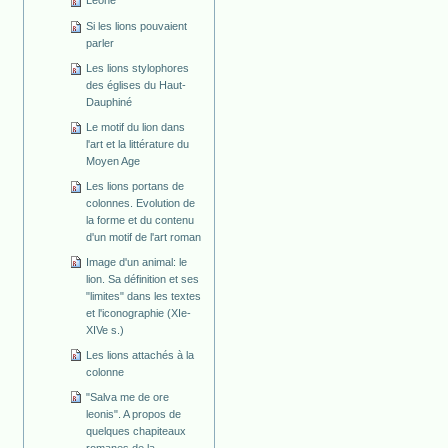
Leone
Si les lions pouvaient
parler
Les lions stylophores
des églises du Haut-
Dauphiné
Le motif du lion dans
l'art et la littérature du
Moyen Age
Les lions portans de
colonnes. Evolution de
la forme et du contenu
d'un motif de l'art roman
Image d'un animal: le
lion. Sa définition et ses
"limites" dans les textes
et l'iconographie (XIe-
XIVe s.)
Les lions attachés à la
colonne
"Salva me de ore
leonis". A propos de
quelques chapiteaux
romanes de la