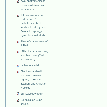
Zwei spätromanische
Löwenskulpturen aus
Riesenbeck
"Et conculabis leonem
et draconem".
Embelishments of
medieval Latin hymns:
Beasts in typology,
symbolism and simile
Il leone "custos iusticie"
di Bari
"Si le gita / sor son dos,
et si l'en porta" (Yvain,
vv. 3445-46)
Le lion et le miel
The lion standard in
"Exodus": Jewish
legend, Germanic
tradition, and Christian
typology
Zur Löwensymbolik
De quelques loups-
garous