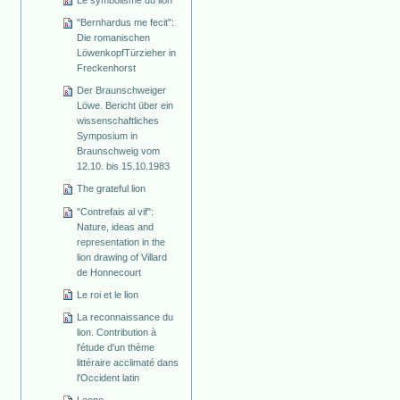
"Bernhardus me fecit":
Die romanischen
Löwenkopf­Türzieher in
Freckenhorst
Der Braunschweiger
Löwe. Bericht über ein
wissenschaftliches
Symposium in
Braunschweig vom
12.10. bis 15.10.1983
The grateful lion
"Contrefais al vif":
Nature, ideas and
representation in the
lion drawing of Villard
de Honnecourt
Le roi et le lion
La reconnaissance du
lion. Contribution à
l'étude d'un thème
littéraire acclimaté dans
l'Occident latin