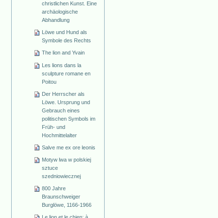
christlichen Kunst. Eine
archäologische
Abhandlung
Löwe und Hund als
Symbole des Rechts
The lion and Yvain
Les lions dans la
sculpture romane en
Poitou
Der Herrscher als
Löwe. Ursprung und
Gebrauch eines
politischen Symbols im
Früh- und
Hochmittelalter
Salve me ex ore leonis
Motyw lwa w polskiej
sztuce
szedniowiecznej
800 Jahre
Braunschweiger
Burglöwe, 1166-1966
Le lion et le chien: à