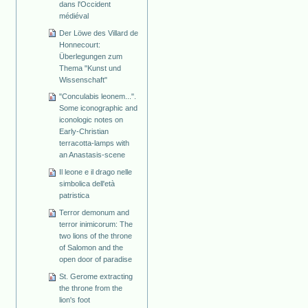
dans l'Occident
médiéval
Der Löwe des Villard de
Honnecourt:
Überlegungen zum
Thema "Kunst und
Wissenschaft"
"Conculabis leonem...".
Some iconographic and
iconologic notes on
Early-Christian
terracotta-lamps with
an Anastasis-scene
Il leone e il drago nelle
simbolica dell'età
patristica
Terror demonum and
terror inimicorum: The
two lions of the throne
of Salomon and the
open door of paradise
St. Gerome extracting
the throne from the
lion's foot