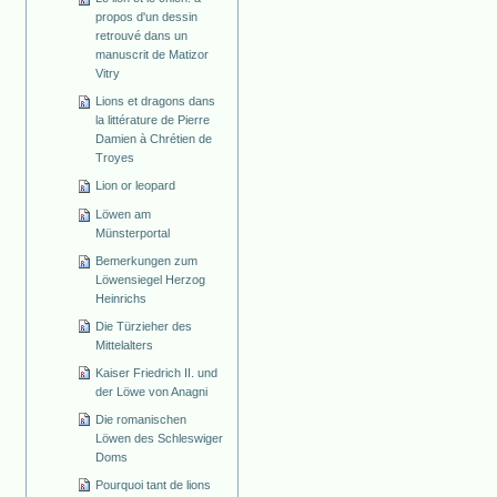
propos d'un dessin
retrouvé dans un
manuscrit de Matizor
Vitry
Lions et dragons dans
la littérature de Pierre
Damien à Chrétien de
Troyes
Lion or leopard
Löwen am
Münsterportal
Bemerkungen zum
Löwensiegel Herzog
Heinrichs
Die Türzieher des
Mittelalters
Kaiser Friedrich II. und
der Löwe von Anagni
Die romanischen
Löwen des Schleswiger
Doms
Pourquoi tant de lions