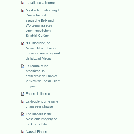
La taille de la licorne
Mystische Einhornjagd.
Deutsche und
slawische Bild- und
Wortzeugnisse zu
einem geistlichen
Sinnbild-Gefüge
"El unicornio", de
Manuel Mujica Láinez:
El mundo mágico y real
de la Edad Media
La licorne et les
prophètes: la
cathédrale de Laon et
la "Nativité Jhesu Crist"
en prose
Encore la licorne
La double licorne ou le
chausseur chassé
The unicorn in the
Messianic imagery of
the Greek Bible
Narwal-Einhorn