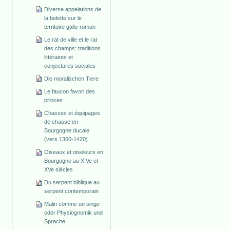
Diverse appelations de
la belette sur le
territoire gallo-roman
Le rat de ville et le rat
des champs: traditions
littéraires et
conjectures sociales
Die moralischen Tiere
Le faucon favori des
princes
Chasses et équipages
de chasse en
Bourgogne ducale
(vers 1360-1420)
Oiseaux et oiseleurs en
Bourgogne au XIVe et
XVe siècles
Du serpent biblique au
serpent contemporain
Malin comme un singe
oder Physiognomik und
Sprache