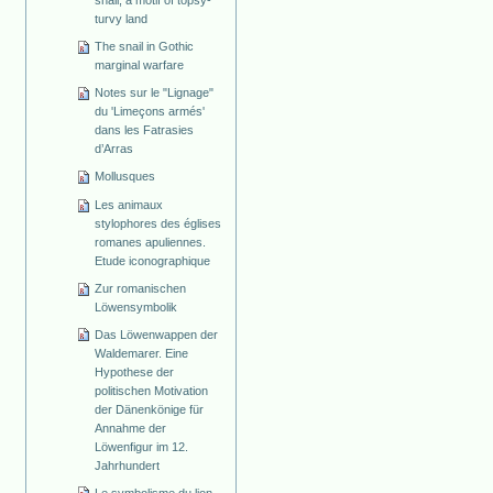
snail, a motif of topsy-
turvy land
The snail in Gothic
marginal warfare
Notes sur le "Lignage"
du 'Limeçons armés'
dans les Fatrasies
d’Arras
Mollusques
Les animaux
stylophores des églises
romanes apuliennes.
Etude iconographique
Zur romanischen
Löwensymbolik
Das Löwenwappen der
Waldemarer. Eine
Hypothese der
politischen Motivation
der Dänenkönige für
Annahme der
Löwenfigur im 12.
Jahrhundert
Le symbolisme du lion