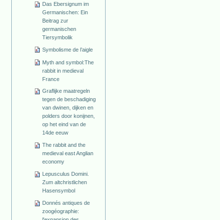
Das Ebersignum im
Germanischen: Ein
Beitrag zur
germanischen
Tiersymbolik
Symbolisme de l’aigle
Myth and symbol:The
rabbit in medieval
France
Graflijke maatregeln
tegen de beschadiging
van dwinen, dijken en
polders door konijnen,
op het eind van de
14de eeuw
The rabbit and the
medieval east Anglian
economy
Lepusculus Domini.
Zum altchristlichen
Hasensymbol
Donnés antiques de
zoogéographie:
l'expansion des