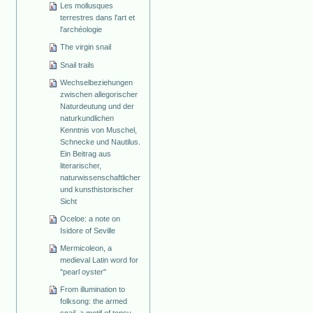
Les mollusques
terrestres dans l'art et
l'archéologie
The virgin snail
Snail trails
Wechselbeziehungen
zwischen allegorischer
Naturdeutung und der
naturkundlichen
Kenntnis von Muschel,
Schnecke und Nautilus.
Ein Beitrag aus
literarischer,
naturwissenschaftlicher
und kunsthistorischer
Sicht
Oceloe: a note on
Isidore of Seville
Mermicoleon, a
medieval Latin word for
"pearl oyster"
From illumination to
folksong: the armed