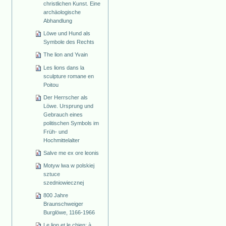
christlichen Kunst. Eine
archäologische
Abhandlung
Löwe und Hund als
Symbole des Rechts
The lion and Yvain
Les lions dans la
sculpture romane en
Poitou
Der Herrscher als
Löwe. Ursprung und
Gebrauch eines
politischen Symbols im
Früh- und
Hochmittelalter
Salve me ex ore leonis
Motyw lwa w polskiej
sztuce
szedniowiecznej
800 Jahre
Braunschweiger
Burglöwe, 1166-1966
Le lion et le chien: à