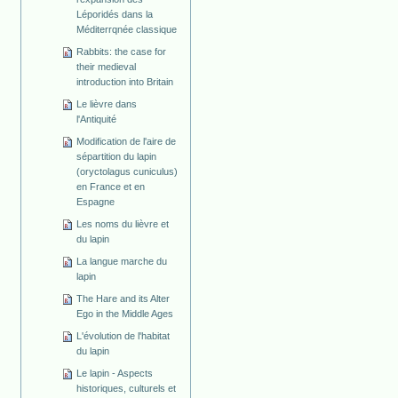
Léporidés dans la
Méditerrqnée classique
Rabbits: the case for
their medieval
introduction into Britain
Le lièvre dans
l'Antiquité
Modification de l'aire de
sépartition du lapin
(oryctolagus cuniculus)
en France et en
Espagne
Les noms du lièvre et
du lapin
La langue marche du
lapin
The Hare and its Alter
Ego in the Middle Ages
L'évolution de l'habitat
du lapin
Le lapin - Aspects
historiques, culturels et