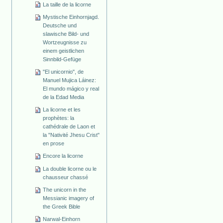
La taille de la licorne
Mystische Einhornjagd.
Deutsche und
slawische Bild- und
Wortzeugnisse zu
einem geistlichen
Sinnbild-Gefüge
"El unicornio", de
Manuel Mujica Láinez:
El mundo mágico y real
de la Edad Media
La licorne et les
prophètes: la
cathédrale de Laon et
la "Nativité Jhesu Crist"
en prose
Encore la licorne
La double licorne ou le
chausseur chassé
The unicorn in the
Messianic imagery of
the Greek Bible
Narwal-Einhorn