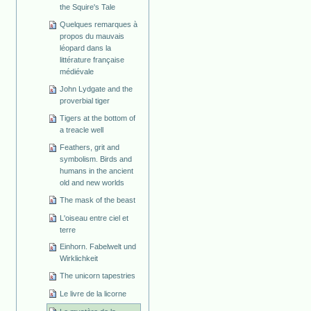
the Squire's Tale
Quelques remarques à
propos du mauvais
léopard dans la
littérature française
médiévale
John Lydgate and the
proverbial tiger
Tigers at the bottom of
a treacle well
Feathers, grit and
symbolism. Birds and
humans in the ancient
old and new worlds
The mask of the beast
L'oiseau entre ciel et
terre
Einhorn. Fabelwelt und
Wirklichkeit
The unicorn tapestries
Le livre de la licorne