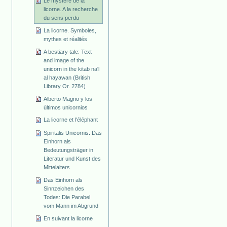
Le mystère de la
licorne. A la recherche
du sens perdu
La licorne. Symboles,
mythes et réalités
A bestiary tale: Text
and image of the
unicorn in the kitab na'l
al hayawan (British
Library Or. 2784)
Alberto Magno y los
últimos unicornios
La licorne et l'éléphant
Spiritalis Unicornis. Das
Einhorn als
Bedeutungsträger in
Literatur und Kunst des
Mittelalters
Das Einhorn als
Sinnzeichen des
Todes: Die Parabel
vom Mann im Abgrund
En suivant la licorne