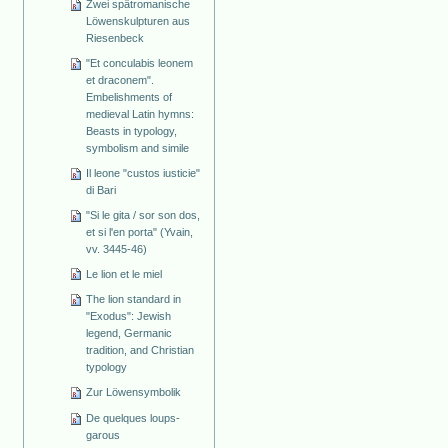
Zwei spätromanische
Löwenskulpturen aus
Riesenbeck
"Et conculabis leonem
et draconem".
Embelishments of
medieval Latin hymns:
Beasts in typology,
symbolism and simile
Il leone "custos iusticie"
di Bari
"Si le gita / sor son dos,
et si l'en porta" (Yvain,
vv. 3445-46)
Le lion et le miel
The lion standard in
"Exodus": Jewish
legend, Germanic
tradition, and Christian
typology
Zur Löwensymbolik
De quelques loups-
garous