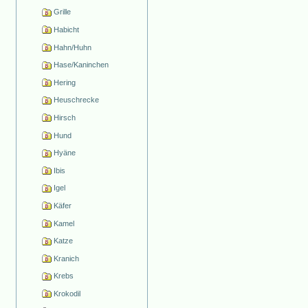
Grille
Habicht
Hahn/Huhn
Hase/Kaninchen
Hering
Heuschrecke
Hirsch
Hund
Hyäne
Ibis
Igel
Käfer
Kamel
Katze
Kranich
Krebs
Krokodil