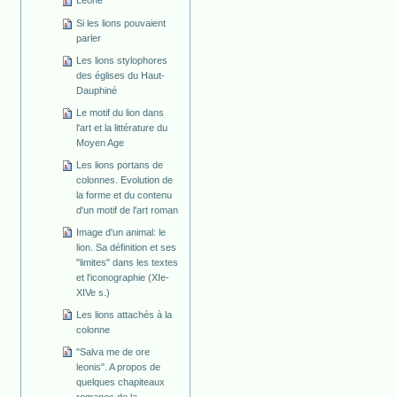
Leone
Si les lions pouvaient
parler
Les lions stylophores
des églises du Haut-
Dauphiné
Le motif du lion dans
l'art et la littérature du
Moyen Age
Les lions portans de
colonnes. Evolution de
la forme et du contenu
d'un motif de l'art roman
Image d'un animal: le
lion. Sa définition et ses
"limites" dans les textes
et l'iconographie (XIe-
XIVe s.)
Les lions attachés à la
colonne
"Salva me de ore
leonis". A propos de
quelques chapiteaux
romanes de la