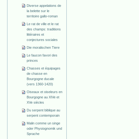
Diverse appelations de
la belette sur le
territoire gallo-roman
Le rat de ville et le rat
des champs: traditions
littéraires et
conjectures sociales
Die moralischen Tiere
Le faucon favori des
princes
Chasses et équipages
de chasse en
Bourgogne ducale
(vers 1360-1420)
Oiseaux et oiseleurs en
Bourgogne au XIVe et
XVe siècles
Du serpent biblique au
serpent contemporain
Malin comme un singe
oder Physiognomik und
Sprache