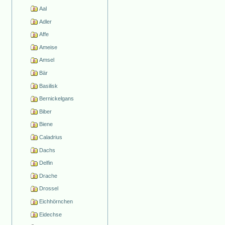
Aal
Adler
Affe
Ameise
Amsel
Bär
Basilisk
Bernickelgans
Biber
Biene
Caladrius
Dachs
Delfin
Drache
Drossel
Eichhörnchen
Eidechse