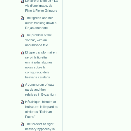
Le tigre et le miroir - La
vie d'une image, de
Pline à Pierre Gringore
The tigress and her
cubs: tracking down a
Ro,an anecdote
The problem of the
"lonza", with an
unpublished text
El tigre transformat en
serp i la tigretta
emmiralda: algunes
notes sobre la
configuració dels
bestiaris catalans
A conundrum of cats:
pards and their
relatives in Byzantium
Héraldique, histoire et
littérature: le léopard au
cimier du "Reinhart
Fuchs"
The tercelet as tiger:
bestiary hypocrisy in