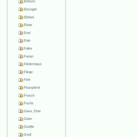
Einhorn
Eisvogel
Elefant
Elster
Esel
Eule
Falke
Fasan
Fledermaus
Fliege
Floh
Flusspferd
Frosch
Fuchs
Gans, Ente
Geier
Giraffe
Greif