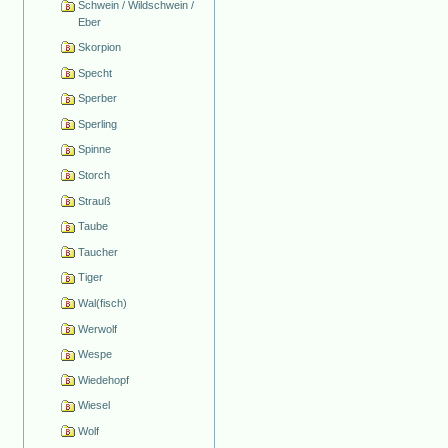
Schwein / Wildschwein /
Eber
Skorpion
Specht
Sperber
Sperling
Spinne
Storch
Strauß
Taube
Taucher
Tiger
Wal(fisch)
Werwolf
Wespe
Wiedehopf
Wiesel
Wolf