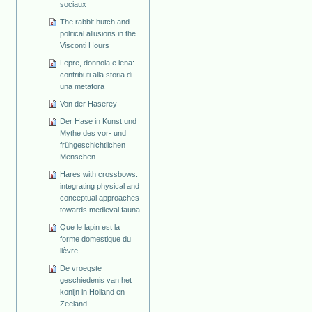
sociaux
The rabbit hutch and
political allusions in the
Visconti Hours
Lepre, donnola e iena:
contributi alla storia di
una metafora
Von der Haserey
Der Hase in Kunst und
Mythe des vor- und
frühgeschichtlichen
Menschen
Hares with crossbows:
integrating physical and
conceptual approaches
towards medieval fauna
Que le lapin est la
forme domestique du
lièvre
De vroegste
geschiedenis van het
konijn in Holland en
Zeeland