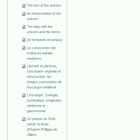
The lore of the unicorn
An interpretation of the
unicorn
The lady with the
unicorn and the mirror
De lombardo et lumaca
Le conoscenze dei
molluschi nell'alto
medioevo
Lâcheté et paresse,
conception virginale et
résurrection: les
images contrastées de
l'escargot médiéval
L'escargot. Zoologie,
symbolique, imaginaire,
médecine et
gastronomie
Un poème du XVIe
siècle: le limas
d'Hubert-Philippe de
Villiers