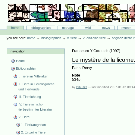
Skip
to
content.
|
Skip
Bibliographie-Portal
to
Sections
home
bibliographien
manage
wiki
news
events
navigation
Personal
tools
→
→
→
→
you are here:
home
bibliographien
v. tiere
2. einzelne tiere
original: literat
Francesca Y Caroutch
(
1997
)
navigation
Le mystère de la licorne
Home
Paris, Dervy.
Bibliographien
Note
I. Tiere im Mittelalter
534p.
II. Tiere in Tierallegorese
by
Bibuser
—
last modified
2007-01-16 09:4
und Tierkunde
III. Tierdichtung
IV. Tiere in nicht-
tierbestimmter Literatur
V. Tiere
1. Tierkategorien
2. Einzelne Tiere