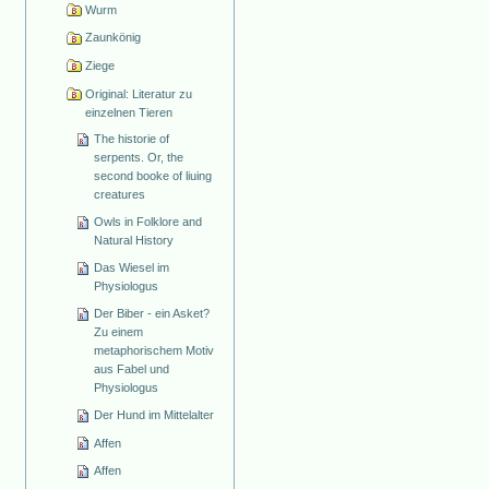
Wurm
Zaunkönig
Ziege
Original: Literatur zu
einzelnen Tieren
The historie of
serpents. Or, the
second booke of liuing
creatures
Owls in Folklore and
Natural History
Das Wiesel im
Physiologus
Der Biber - ein Asket?
Zu einem
metaphorischem Motiv
aus Fabel und
Physiologus
Der Hund im Mittelalter
Affen
Affen