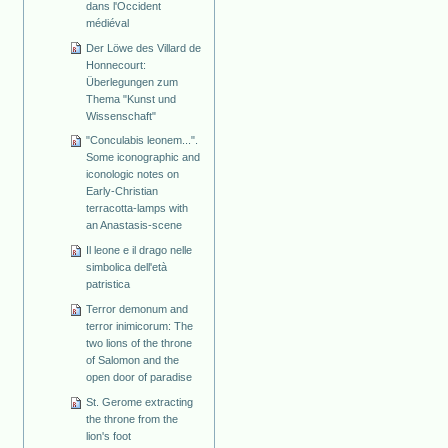
dans l'Occident
médiéval
Der Löwe des Villard de
Honnecourt:
Überlegungen zum
Thema "Kunst und
Wissenschaft"
"Conculabis leonem...".
Some iconographic and
iconologic notes on
Early-Christian
terracotta-lamps with
an Anastasis-scene
Il leone e il drago nelle
simbolica dell'età
patristica
Terror demonum and
terror inimicorum: The
two lions of the throne
of Salomon and the
open door of paradise
St. Gerome extracting
the throne from the
lion's foot