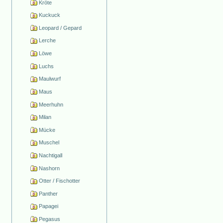
Kröte
Kuckuck
Leopard / Gepard
Lerche
Löwe
Luchs
Maulwurf
Maus
Meerhuhn
Milan
Mücke
Muschel
Nachtigall
Nashorn
Otter / Fischotter
Panther
Papagei
Pegasus