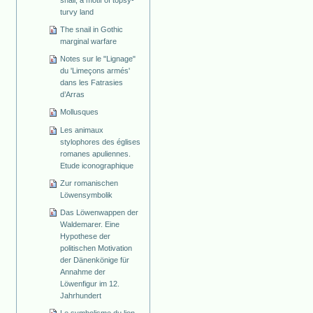
snail, a motif of topsy-
turvy land
The snail in Gothic
marginal warfare
Notes sur le "Lignage"
du 'Limeçons armés'
dans les Fatrasies
d’Arras
Mollusques
Les animaux
stylophores des églises
romanes apuliennes.
Etude iconographique
Zur romanischen
Löwensymbolik
Das Löwenwappen der
Waldemarer. Eine
Hypothese der
politischen Motivation
der Dänenkönige für
Annahme der
Löwenfigur im 12.
Jahrhundert
Le symbolisme du lion