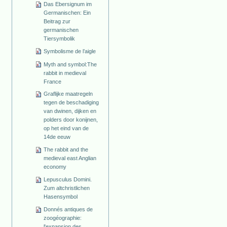
Das Ebersignum im
Germanischen: Ein
Beitrag zur
germanischen
Tiersymbolik
Symbolisme de l’aigle
Myth and symbol:The
rabbit in medieval
France
Graflijke maatregeln
tegen de beschadiging
van dwinen, dijken en
polders door konijnen,
op het eind van de
14de eeuw
The rabbit and the
medieval east Anglian
economy
Lepusculus Domini.
Zum altchristlichen
Hasensymbol
Donnés antiques de
zoogéographie:
l'expansion des