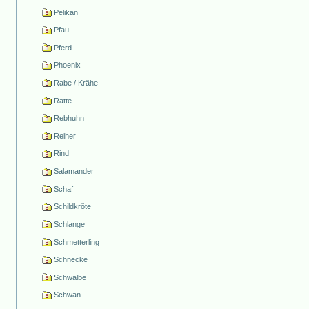
Pelikan
Pfau
Pferd
Phoenix
Rabe / Krähe
Ratte
Rebhuhn
Reiher
Rind
Salamander
Schaf
Schildkröte
Schlange
Schmetterling
Schnecke
Schwalbe
Schwan