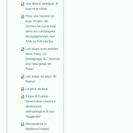
Une liberté ambiguë: le
loup et le chien
Pour une histoire du
loup. Project de
recherche sur le loup
dans les campagnes
bourguignonnes aux
XIVe et XVe siècles
Les loups sont entrées
dans Paris. Le
témoignage du "Journal
d'un bourgeois de
Paris"
Les loups au pays de
Namur
La peur du loup
Il lupo di Gubbio.
Dimensione storica e
dimensione
antropologica di una
"leggenda"
Werewolves in
Medieval Ireland