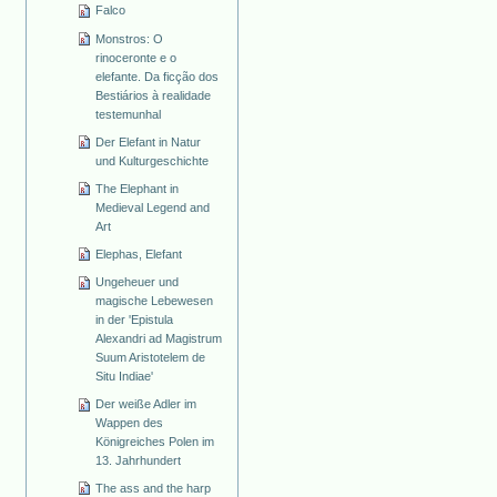
Falco
Monstros: O
rinoceronte e o
elefante. Da ficção dos
Bestiários à realidade
testemunhal
Der Elefant in Natur
und Kulturgeschichte
The Elephant in
Medieval Legend and
Art
Elephas, Elefant
Ungeheuer und
magische Lebewesen
in der 'Epistula
Alexandri ad Magistrum
Suum Aristotelem de
Situ Indiae'
Der weiße Adler im
Wappen des
Königreiches Polen im
13. Jahrhundert
The ass and the harp