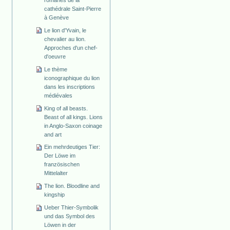
cathédrale Saint-Pierre
à Genève
Le lion d'Yvain, le
chevalier au lion.
Approches d'un chef-
d'oeuvre
Le thème
iconographique du lion
dans les inscriptions
médiévales
King of all beasts.
Beast of all kings. Lions
in Anglo-Saxon coinage
and art
Ein mehrdeutiges Tier:
Der Löwe im
französischen
Mittelalter
The lion. Bloodline and
kingship
Ueber Thier-Symbolik
und das Symbol des
Löwen in der