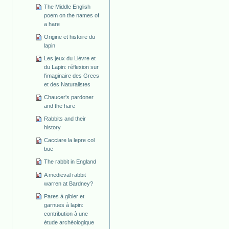
The Middle English
poem on the names of
a hare
Origine et histoire du
lapin
Les jeux du Lièvre et
du Lapin: réflexion sur
l'imaginaire des Grecs
et des Naturalistes
Chaucer's pardoner
and the hare
Rabbits and their
history
Cacciare la lepre col
bue
The rabbit in England
A medieval rabbit
warren at Bardney?
Pares à gibier et
garnues à lapin:
contribution à une
étude archéologique