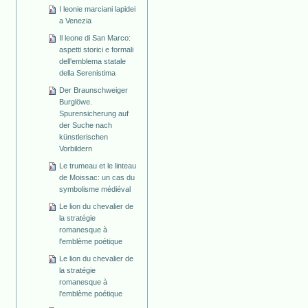
I leonie marciani lapidei
a Venezia
Il leone di San Marco:
aspetti storici e formali
dell'emblema statale
della Serenistima
Der Braunschweiger
Burglöwe.
Spurensicherung auf
der Suche nach
künstlerischen
Vorbildern
Le trumeau et le linteau
de Moissac: un cas du
symbolisme médiéval
Le lion du chevalier de
la stratégie
romanesque à
l'emblème poétique
Le lion du chevalier de
la stratégie
romanesque à
l'emblème poétique