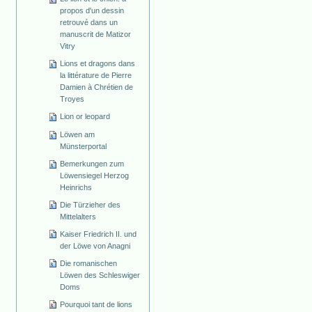
propos d'un dessin
retrouvé dans un
manuscrit de Matizor
Vitry
Lions et dragons dans
la littérature de Pierre
Damien à Chrétien de
Troyes
Lion or leopard
Löwen am
Münsterportal
Bemerkungen zum
Löwensiegel Herzog
Heinrichs
Die Türzieher des
Mittelalters
Kaiser Friedrich II. und
der Löwe von Anagni
Die romanischen
Löwen des Schleswiger
Doms
Pourquoi tant de lions