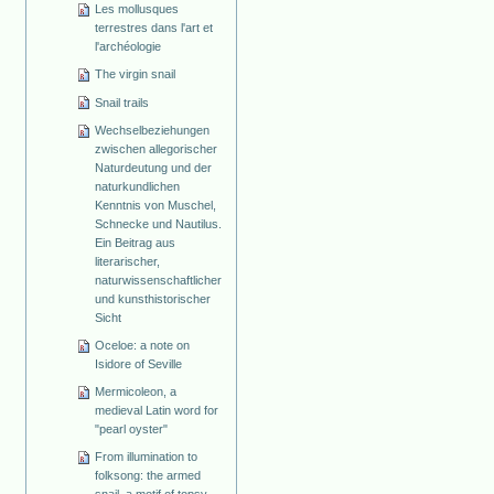
Les mollusques
terrestres dans l'art et
l'archéologie
The virgin snail
Snail trails
Wechselbeziehungen
zwischen allegorischer
Naturdeutung und der
naturkundlichen
Kenntnis von Muschel,
Schnecke und Nautilus.
Ein Beitrag aus
literarischer,
naturwissenschaftlicher
und kunsthistorischer
Sicht
Oceloe: a note on
Isidore of Seville
Mermicoleon, a
medieval Latin word for
"pearl oyster"
From illumination to
folksong: the armed