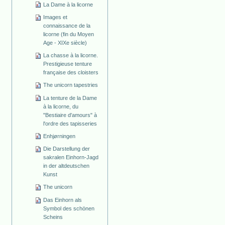
La Dame à la licorne
Images et
connaissance de la
licorne (fin du Moyen
Age - XIXe siècle)
La chasse à la licorne.
Prestigieuse tenture
française des cloisters
The unicorn tapestries
La tenture de la Dame
à la licorne, du
"Bestiaire d'amours" à
l'ordre des tapisseries
Enhjørningen
Die Darstellung der
sakralen Einhorn-Jagd
in der altdeutschen
Kunst
The unicorn
Das Einhorn als
Symbol des schönen
Scheins