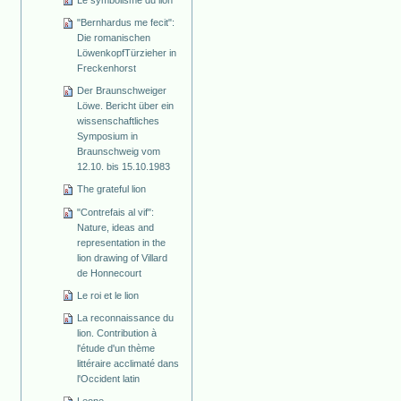
"Bernhardus me fecit":
Die romanischen
Löwenkopf­Türzieher in
Freckenhorst
Der Braunschweiger
Löwe. Bericht über ein
wissenschaftliches
Symposium in
Braunschweig vom
12.10. bis 15.10.1983
The grateful lion
"Contrefais al vif":
Nature, ideas and
representation in the
lion drawing of Villard
de Honnecourt
Le roi et le lion
La reconnaissance du
lion. Contribution à
l'étude d'un thème
littéraire acclimaté dans
l'Occident latin