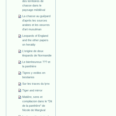
des territoires de
chasse dans le
paysage médiéval
La chasse au guépard
d'après les sources
arabes et les oeuvres
d'art musulman
Leopards of England
and the other papers
on heraldy
L'origine de deux
léopards de Normandie
Le bienheureux ??? et
la panthère
Tigres y estilos en
bestiarios
Sur les traces du lynx
Tiger and mirror
Matière, sens et
compilacion dans le "Dit
de la panthère" de
Nicole de Margival