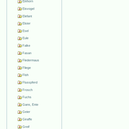
Einhorn
Eisvogel
Elefant
Elster
Esel
Eule
Falke
Fasan
Fledermaus
Fliege
Floh
Flusspferd
Frosch
Fuchs
Gans, Ente
Geier
Giraffe
Greif