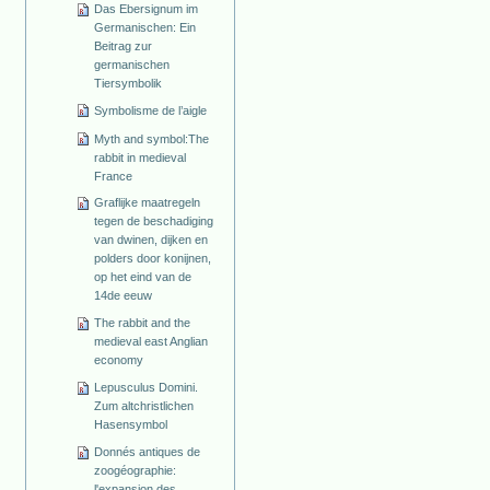
Das Ebersignum im
Germanischen: Ein
Beitrag zur
germanischen
Tiersymbolik
Symbolisme de l’aigle
Myth and symbol:The
rabbit in medieval
France
Graflijke maatregeln
tegen de beschadiging
van dwinen, dijken en
polders door konijnen,
op het eind van de
14de eeuw
The rabbit and the
medieval east Anglian
economy
Lepusculus Domini.
Zum altchristlichen
Hasensymbol
Donnés antiques de
zoogéographie:
l'expansion des