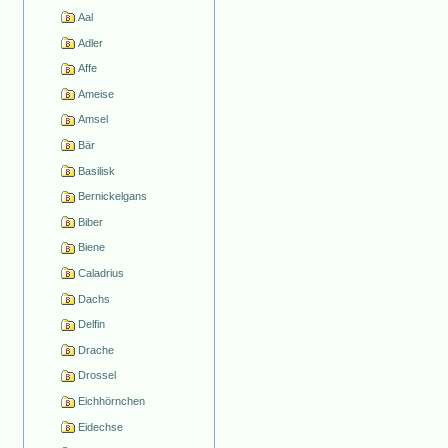
Aal
Adler
Affe
Ameise
Amsel
Bär
Basilisk
Bernickelgans
Biber
Biene
Caladrius
Dachs
Delfin
Drache
Drossel
Eichhörnchen
Eidechse