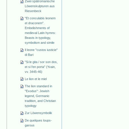
Zwei spätromanische
Löwenskulpturen aus
Riesenbeck
"Et conculabis leonem
et draconem".
Embelishments of
medieval Latin hymns:
Beasts in typology,
symbolism and simile
Il leone "custos iusticie"
di Bari
"Si le gita / sor son dos,
et si l'en porta" (Yvain,
vv. 3445-46)
Le lion et le miel
The lion standard in
"Exodus": Jewish
legend, Germanic
tradition, and Christian
typology
Zur Löwensymbolik
De quelques loups-
garous