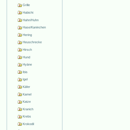
Grille
Habicht
Hahn/Huhn
Hase/Kaninchen
Hering
Heuschrecke
Hirsch
Hund
Hyäne
Ibis
Igel
Käfer
Kamel
Katze
Kranich
Krebs
Krokodil