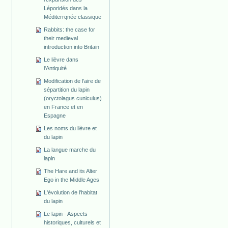
Léporidés dans la
Méditerrqnée classique
Rabbits: the case for
their medieval
introduction into Britain
Le lièvre dans
l'Antiquité
Modification de l'aire de
sépartition du lapin
(oryctolagus cuniculus)
en France et en
Espagne
Les noms du lièvre et
du lapin
La langue marche du
lapin
The Hare and its Alter
Ego in the Middle Ages
L'évolution de l'habitat
du lapin
Le lapin - Aspects
historiques, culturels et