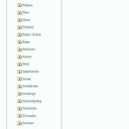
Pelikan
Pfau
Pferd
Phoenix
Rabe / Krähe
Ratte
Rebhuhn
Reiher
Rind
Salamander
Schaf
Schildkröte
Schlange
Schmetterling
Schnecke
Schwalbe
Schwan