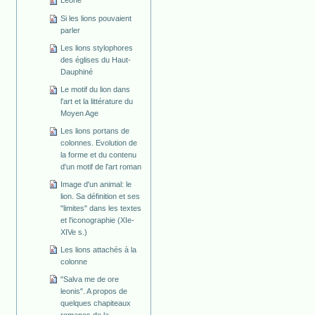
Leone
Si les lions pouvaient
parler
Les lions stylophores
des églises du Haut-
Dauphiné
Le motif du lion dans
l'art et la littérature du
Moyen Age
Les lions portans de
colonnes. Evolution de
la forme et du contenu
d'un motif de l'art roman
Image d'un animal: le
lion. Sa définition et ses
"limites" dans les textes
et l'iconographie (XIe-
XIVe s.)
Les lions attachés à la
colonne
"Salva me de ore
leonis". A propos de
quelques chapiteaux
romanes de la