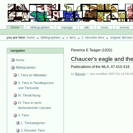
Skip
to
content.
|
Skip
Bibliographie-Portal
to
Sections
home
bibliographien
manage
wiki
news
events
navigation
Personal
tools
→
→
→
→
you are here:
home
bibliographien
v. tiere
2. einzelne tiere
original: literat
Florence E Teager
(
1932
)
navigation
Chaucer's eagle and the 
Home
Publications of the MLA, 47:410-418.
Bibliographien
by
Bibuser
—
last modified
2007-01-19 09:3
I. Tiere im Mittelalter
II. Tiere in Tierallegorese
und Tierkunde
III. Tierdichtung
IV. Tiere in nicht-
tierbestimmter Literatur
V. Tiere
1. Tierkategorien
2. Einzelne Tiere