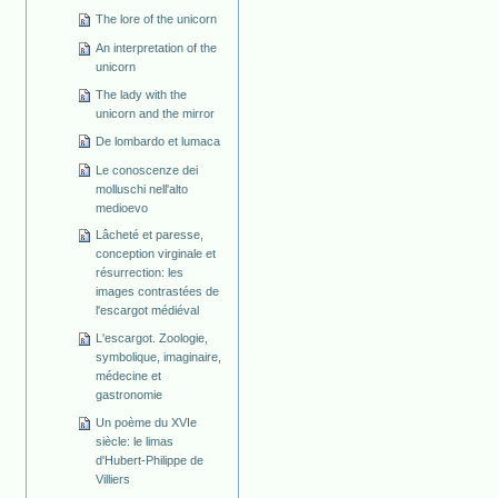
The lore of the unicorn
An interpretation of the
unicorn
The lady with the
unicorn and the mirror
De lombardo et lumaca
Le conoscenze dei
molluschi nell'alto
medioevo
Lâcheté et paresse,
conception virginale et
résurrection: les
images contrastées de
l'escargot médiéval
L'escargot. Zoologie,
symbolique, imaginaire,
médecine et
gastronomie
Un poème du XVIe
siècle: le limas
d'Hubert-Philippe de
Villiers