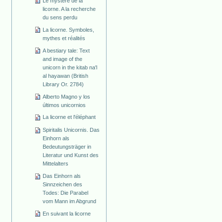
Le mystère de la
licorne. A la recherche
du sens perdu
La licorne. Symboles,
mythes et réalités
A bestiary tale: Text
and image of the
unicorn in the kitab na'l
al hayawan (British
Library Or. 2784)
Alberto Magno y los
últimos unicornios
La licorne et l'éléphant
Spiritalis Unicornis. Das
Einhorn als
Bedeutungsträger in
Literatur und Kunst des
Mittelalters
Das Einhorn als
Sinnzeichen des
Todes: Die Parabel
vom Mann im Abgrund
En suivant la licorne