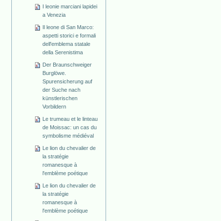
I leonie marciani lapidei
a Venezia
Il leone di San Marco:
aspetti storici e formali
dell'emblema statale
della Serenistima
Der Braunschweiger
Burglöwe.
Spurensicherung auf
der Suche nach
künstlerischen
Vorbildern
Le trumeau et le linteau
de Moissac: un cas du
symbolisme médiéval
Le lion du chevalier de
la stratégie
romanesque à
l'emblème poétique
Le lion du chevalier de
la stratégie
romanesque à
l'emblème poétique