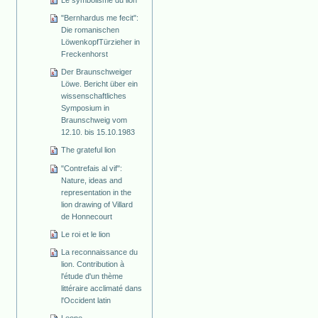
"Bernhardus me fecit":
Die romanischen
Löwenkopf­Türzieher in
Freckenhorst
Der Braunschweiger
Löwe. Bericht über ein
wissenschaftliches
Symposium in
Braunschweig vom
12.10. bis 15.10.1983
The grateful lion
"Contrefais al vif":
Nature, ideas and
representation in the
lion drawing of Villard
de Honnecourt
Le roi et le lion
La reconnaissance du
lion. Contribution à
l'étude d'un thème
littéraire acclimaté dans
l'Occident latin