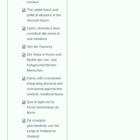
sociaux
The rabbit hutch and
political allusions in the
Visconti Hours
Lepre, donnola e iena:
contributi alla storia di
una metafora
Von der Haserey
Der Hase in Kunst und
Mythe des vor- und
frühgeschichtlichen
Menschen
Hares with crossbows:
integrating physical and
conceptual approaches
towards medieval fauna
Que le lapin est la
forme domestique du
lièvre
De vroegste
geschiedenis van het
konijn in Holland en
Zeeland