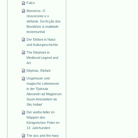
Falco
Monstros: O
rinoceronte e o
elefante. Da ficção dos
Bestiários à realidade
testemunhal
Der Elefant in Natur
und Kulturgeschichte
The Elephant in
Medieval Legend and
Art
Elephas, Elefant
Ungeheuer und
magische Lebewesen
in der 'Epistula
Alexandri ad Magistrum
Suum Aristotelem de
Situ Indiae'
Der weiße Adler im
Wappen des
Königreiches Polen im
13. Jahrhundert
The ass and the harp