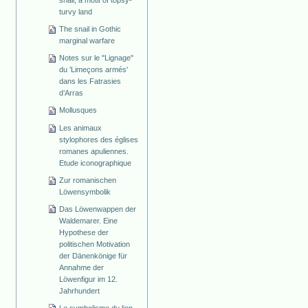
snail, a motif of topsy-
turvy land
The snail in Gothic
marginal warfare
Notes sur le "Lignage"
du 'Limeçons armés'
dans les Fatrasies
d’Arras
Mollusques
Les animaux
stylophores des églises
romanes apuliennes.
Etude iconographique
Zur romanischen
Löwensymbolik
Das Löwenwappen der
Waldemarer. Eine
Hypothese der
politischen Motivation
der Dänenkönige für
Annahme der
Löwenfigur im 12.
Jahrhundert
Le symbolisme du lion