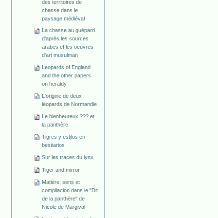
des territoires de
chasse dans le
paysage médiéval
La chasse au guépard
d'après les sources
arabes et les oeuvres
d'art musulman
Leopards of England
and the other papers
on heraldy
L'origine de deux
léopards de Normandie
Le bienheureux ??? et
la panthère
Tigres y estilos en
bestiarios
Sur les traces du lynx
Tiger and mirror
Matière, sens et
compilacion dans le "Dit
de la panthère" de
Nicole de Margival