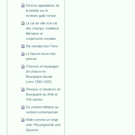
Diverse appelations de
la belette sur le
territoire gallo-roman
Le rat de ville et le rat
des champs: traditions
littéraires et
conjectures sociales
Die moralischen Tiere
Le faucon favori des
princes
Chasses et équipages
de chasse en
Bourgogne ducale
(vers 1360-1420)
Oiseaux et oiseleurs en
Bourgogne au XIVe et
XVe siècles
Du serpent biblique au
serpent contemporain
Malin comme un singe
oder Physiognomik und
Sprache