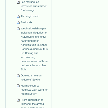
Les mollusques
terrestres dans l'art et
l'archéologie
The virgin snail
Snail trails
Wechselbeziehungen
zwischen allegorischer
Naturdeutung und der
naturkundlichen
Kenntnis von Muschel,
Schnecke und Nautilus.
Ein Beitrag aus
literarischer,
naturwissenschaftlicher
und kunsthistorischer
Sicht
Oceloe: a note on
Isidore of Seville
Mermicoleon, a
medieval Latin word for
"pearl oyster"
From illumination to
folksong: the armed