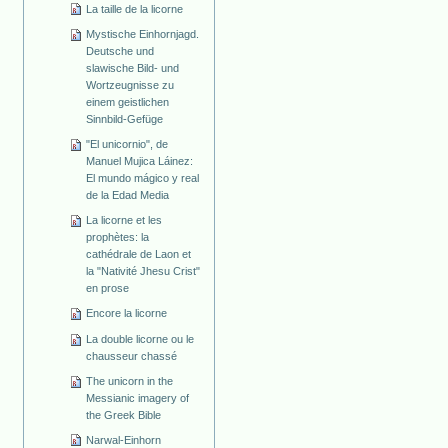
La taille de la licorne
Mystische Einhornjagd.
Deutsche und
slawische Bild- und
Wortzeugnisse zu
einem geistlichen
Sinnbild-Gefüge
"El unicornio", de
Manuel Mujica Láinez:
El mundo mágico y real
de la Edad Media
La licorne et les
prophètes: la
cathédrale de Laon et
la "Nativité Jhesu Crist"
en prose
Encore la licorne
La double licorne ou le
chausseur chassé
The unicorn in the
Messianic imagery of
the Greek Bible
Narwal-Einhorn