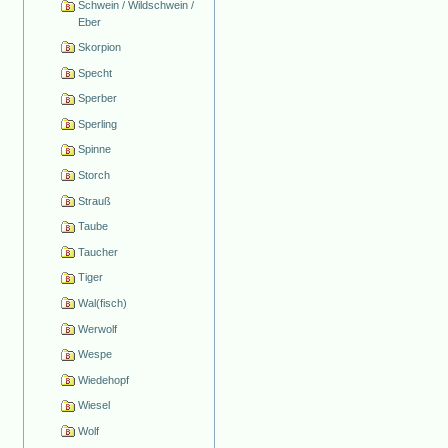
Schwein / Wildschwein /
Eber
Skorpion
Specht
Sperber
Sperling
Spinne
Storch
Strauß
Taube
Taucher
Tiger
Wal(fisch)
Werwolf
Wespe
Wiedehopf
Wiesel
Wolf