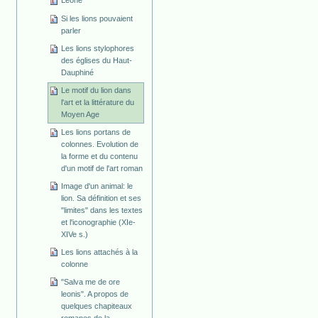
Leone
Si les lions pouvaient
parler
Les lions stylophores
des églises du Haut-
Dauphiné
Le motif du lion dans
l'art et la littérature du
Moyen Age
Les lions portans de
colonnes. Evolution de
la forme et du contenu
d'un motif de l'art roman
Image d'un animal: le
lion. Sa définition et ses
"limites" dans les textes
et l'iconographie (XIe-
XIVe s.)
Les lions attachés à la
colonne
"Salva me de ore
leonis". A propos de
quelques chapiteaux
romanes de la