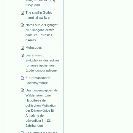
snail, a motif of topsy-
turvy land
The snail in Gothic
marginal warfare
Notes sur le "Lignage"
du 'Limeçons armés'
dans les Fatrasies
d’Arras
Mollusques
Les animaux
stylophores des églises
romanes apuliennes.
Etude iconographique
Zur romanischen
Löwensymbolik
Das Löwenwappen der
Waldemarer. Eine
Hypothese der
politischen Motivation
der Dänenkönige für
Annahme der
Löwenfigur im 12.
Jahrhundert
Le symbolisme du lion