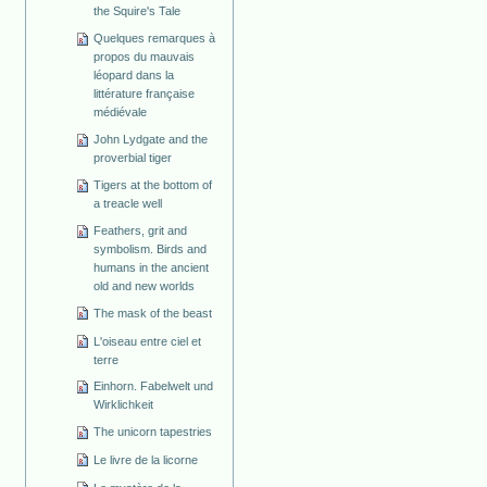
the Squire's Tale
Quelques remarques à
propos du mauvais
léopard dans la
littérature française
médiévale
John Lydgate and the
proverbial tiger
Tigers at the bottom of
a treacle well
Feathers, grit and
symbolism. Birds and
humans in the ancient
old and new worlds
The mask of the beast
L'oiseau entre ciel et
terre
Einhorn. Fabelwelt und
Wirklichkeit
The unicorn tapestries
Le livre de la licorne