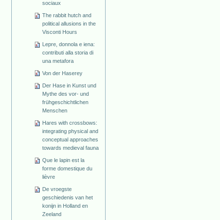
sociaux
The rabbit hutch and
political allusions in the
Visconti Hours
Lepre, donnola e iena:
contributi alla storia di
una metafora
Von der Haserey
Der Hase in Kunst und
Mythe des vor- und
frühgeschichtlichen
Menschen
Hares with crossbows:
integrating physical and
conceptual approaches
towards medieval fauna
Que le lapin est la
forme domestique du
lièvre
De vroegste
geschiedenis van het
konijn in Holland en
Zeeland