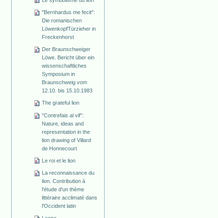
"Bernhardus me fecit":
Die romanischen
Löwenkopf­Türzieher in
Freckenhorst
Der Braunschweiger
Löwe. Bericht über ein
wissenschaftliches
Symposium in
Braunschweig vom
12.10. bis 15.10.1983
The grateful lion
"Contrefais al vif":
Nature, ideas and
representation in the
lion drawing of Villard
de Honnecourt
Le roi et le lion
La reconnaissance du
lion. Contribution à
l'étude d'un thème
littéraire acclimaté dans
l'Occident latin