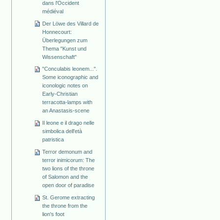
dans l'Occident
médiéval
Der Löwe des Villard de
Honnecourt:
Überlegungen zum
Thema "Kunst und
Wissenschaft"
"Conculabis leonem...".
Some iconographic and
iconologic notes on
Early-Christian
terracotta-lamps with
an Anastasis-scene
Il leone e il drago nelle
simbolica dell'età
patristica
Terror demonum and
terror inimicorum: The
two lions of the throne
of Salomon and the
open door of paradise
St. Gerome extracting
the throne from the
lion's foot