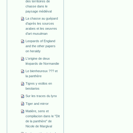
des territoires de
chasse dans le
paysage médiéval
La chasse au guépard
d'après les sources
arabes et les oeuvres
d'art musulman
Leopards of England
and the other papers
on heraldy
L'origine de deux
léopards de Normandie
Le bienheureux ??? et
la panthère
Tigres y estilos en
bestiarios
Sur les traces du lynx
Tiger and mirror
Matière, sens et
compilacion dans le "Dit
de la panthère" de
Nicole de Margival