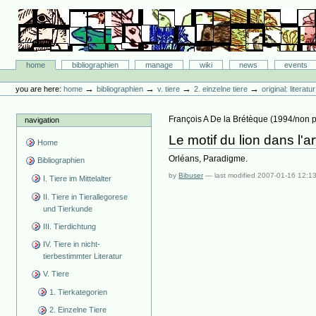
Skip
to
content.
|
Skip
Bibliographie-Portal
to
Sections
home
bibliographien
manage
wiki
news
events
navigation
Personal
tools
→
→
→
→
you are here:
home
bibliographien
v. tiere
2. einzelne tiere
original: literat
François A De la Brétèque
(
1994/non 
navigation
Le motif du lion dans l'a
Home
Orléans, Paradigme.
Bibliographien
by
Bibuser
—
last modified
2007-01-16 12:1
I. Tiere im Mittelalter
II. Tiere in Tierallegorese
und Tierkunde
III. Tierdichtung
IV. Tiere in nicht-
tierbestimmter Literatur
V. Tiere
1. Tierkategorien
2. Einzelne Tiere