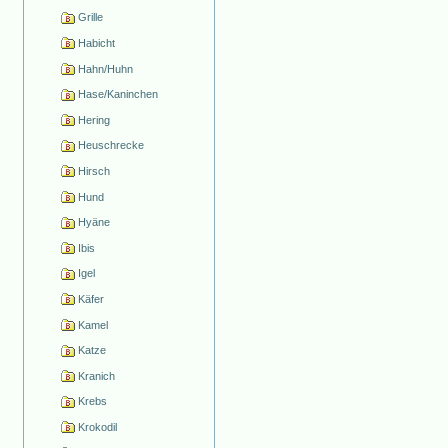
Grille
Habicht
Hahn/Huhn
Hase/Kaninchen
Hering
Heuschrecke
Hirsch
Hund
Hyäne
Ibis
Igel
Käfer
Kamel
Katze
Kranich
Krebs
Krokodil