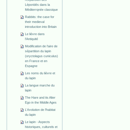
Léporidés dans la
Méditerrqnée classique
Rabbits: the case for
their medieval
introduction into Britain
Le lièvre dans
l'Antiquité
Modification de l'aire de
sépartition du lapin
(oryctolagus cuniculus)
en France et en
Espagne
Les noms du lièvre et
du lapin
La langue marche du
lapin
The Hare and its Alter
Ego in the Middle Ages
L'évolution de l'habitat
du lapin
Le lapin - Aspects
historiques, culturels et