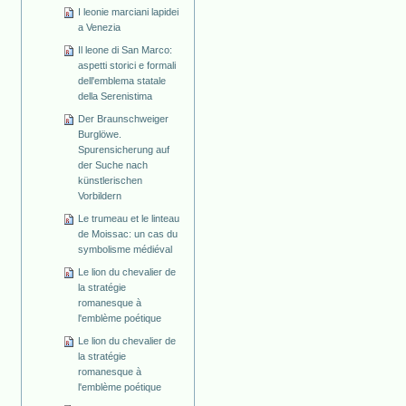
I leonie marciani lapidei
a Venezia
Il leone di San Marco:
aspetti storici e formali
dell'emblema statale
della Serenistima
Der Braunschweiger
Burglöwe.
Spurensicherung auf
der Suche nach
künstlerischen
Vorbildern
Le trumeau et le linteau
de Moissac: un cas du
symbolisme médiéval
Le lion du chevalier de
la stratégie
romanesque à
l'emblème poétique
Le lion du chevalier de
la stratégie
romanesque à
l'emblème poétique