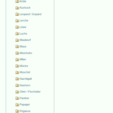
Kröte
Kuckuck
Leopard / Gepard
Lerche
Löwe
Luchs
Maulwurf
Maus
Meerhuhn
Milan
Mücke
Muschel
Nachtigall
Nashorn
Otter / Fischotter
Panther
Papagei
Pegasus