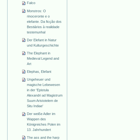
Falco
Monstros: O
rinoceronte e o
elefante. Da ficção dos
Bestiários à realidade
testemunhal
Der Elefant in Natur
und Kulturgeschichte
The Elephant in
Medieval Legend and
Art
Elephas, Elefant
Ungeheuer und
magische Lebewesen
in der 'Epistula
Alexandri ad Magistrum
Suum Aristotelem de
Situ Indiae'
Der weiße Adler im
Wappen des
Königreiches Polen im
13. Jahrhundert
The ass and the harp