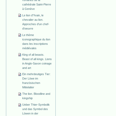
cathédrale Saint-Pierre
à Genève
Le lion d'Yvain, le
chevalier au lion.
Approches d'un chef-
d'oeuvre
Le thème
iconographique du lion
dans les inscriptions
médiévales
King of all beasts.
Beast of all kings. Lions
in Anglo-Saxon coinage
and art
Ein mehrdeutiges Tier:
Der Löwe im
französischen
Mittelalter
The lion. Bloodline and
kingship
Ueber Thier-Symbolik
und das Symbol des
Löwen in der