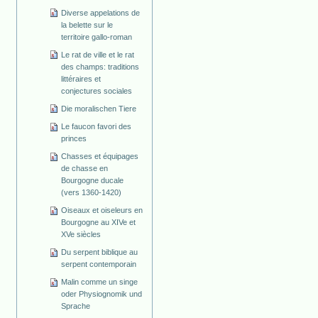
Diverse appelations de
la belette sur le
territoire gallo-roman
Le rat de ville et le rat
des champs: traditions
littéraires et
conjectures sociales
Die moralischen Tiere
Le faucon favori des
princes
Chasses et équipages
de chasse en
Bourgogne ducale
(vers 1360-1420)
Oiseaux et oiseleurs en
Bourgogne au XIVe et
XVe siècles
Du serpent biblique au
serpent contemporain
Malin comme un singe
oder Physiognomik und
Sprache