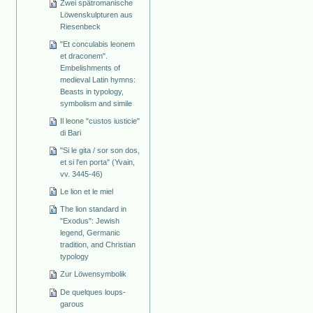
Zwei spätromanische
Löwenskulpturen aus
Riesenbeck
"Et conculabis leonem
et draconem".
Embelishments of
medieval Latin hymns:
Beasts in typology,
symbolism and simile
Il leone "custos iusticie"
di Bari
"Si le gita / sor son dos,
et si l'en porta" (Yvain,
vv. 3445-46)
Le lion et le miel
The lion standard in
"Exodus": Jewish
legend, Germanic
tradition, and Christian
typology
Zur Löwensymbolik
De quelques loups-
garous