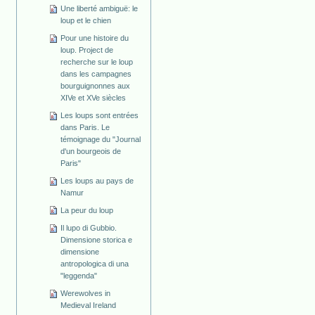
Une liberté ambiguë: le
loup et le chien
Pour une histoire du
loup. Project de
recherche sur le loup
dans les campagnes
bourguignonnes aux
XIVe et XVe siècles
Les loups sont entrées
dans Paris. Le
témoignage du "Journal
d'un bourgeois de
Paris"
Les loups au pays de
Namur
La peur du loup
Il lupo di Gubbio.
Dimensione storica e
dimensione
antropologica di una
"leggenda"
Werewolves in
Medieval Ireland