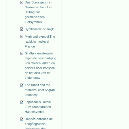
Das Ebersignum im
Germanischen: Ein
Beitrag zur
germanischen
Tiersymbolik
Symbolisme de l’aigle
Myth and symbol:The
rabbit in medieval
France
Graflijke maatregeln
tegen de beschadiging
van dwinen, dijken en
polders door konijnen,
op het eind van de
14de eeuw
The rabbit and the
medieval east Anglian
economy
Lepusculus Domini.
Zum altchristlichen
Hasensymbol
Donnés antiques de
zoogéographie:
l'expansion des