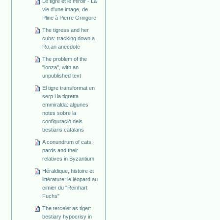
Le tigre et le miroir - La
vie d'une image, de
Pline à Pierre Gringore
The tigress and her
cubs: tracking down a
Ro,an anecdote
The problem of the
"lonza", with an
unpublished text
El tigre transformat en
serp i la tigretta
emmiralda: algunes
notes sobre la
configuració dels
bestiaris catalans
A conundrum of cats:
pards and their
relatives in Byzantium
Héraldique, histoire et
littérature: le léopard au
cimier du "Reinhart
Fuchs"
The tercelet as tiger:
bestiary hypocrisy in