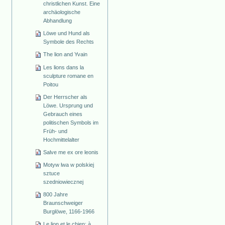
christlichen Kunst. Eine
archäologische
Abhandlung
Löwe und Hund als
Symbole des Rechts
The lion and Yvain
Les lions dans la
sculpture romane en
Poitou
Der Herrscher als
Löwe. Ursprung und
Gebrauch eines
politischen Symbols im
Früh- und
Hochmittelalter
Salve me ex ore leonis
Motyw lwa w polskiej
sztuce
szedniowiecznej
800 Jahre
Braunschweiger
Burglöwe, 1166-1966
Le lion et le chien: à