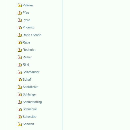
Pelikan
Pfau
Pferd
Phoenix
Rabe / Krähe
Ratte
Rebhuhn
Reiher
Rind
Salamander
Schaf
Schildkröte
Schlange
Schmetterling
Schnecke
Schwalbe
Schwan