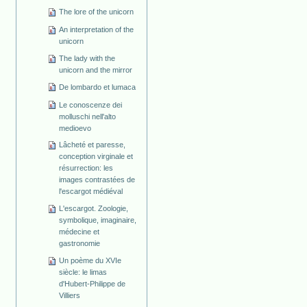
The lore of the unicorn
An interpretation of the
unicorn
The lady with the
unicorn and the mirror
De lombardo et lumaca
Le conoscenze dei
molluschi nell'alto
medioevo
Lâcheté et paresse,
conception virginale et
résurrection: les
images contrastées de
l'escargot médiéval
L'escargot. Zoologie,
symbolique, imaginaire,
médecine et
gastronomie
Un poème du XVIe
siècle: le limas
d'Hubert-Philippe de
Villiers