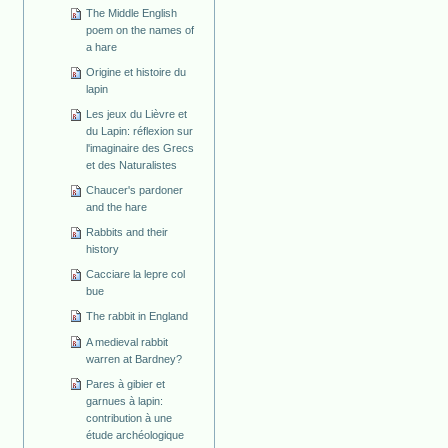
The Middle English
poem on the names of
a hare
Origine et histoire du
lapin
Les jeux du Lièvre et
du Lapin: réflexion sur
l'imaginaire des Grecs
et des Naturalistes
Chaucer's pardoner
and the hare
Rabbits and their
history
Cacciare la lepre col
bue
The rabbit in England
A medieval rabbit
warren at Bardney?
Pares à gibier et
garnues à lapin:
contribution à une
étude archéologique