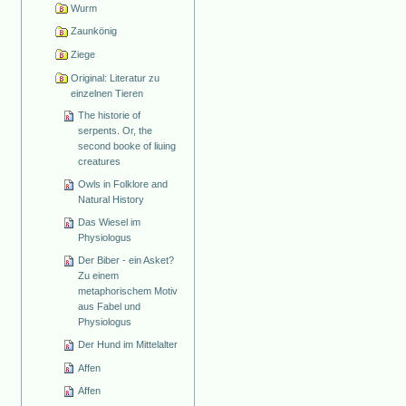
Wurm
Zaunkönig
Ziege
Original: Literatur zu
einzelnen Tieren
The historie of
serpents. Or, the
second booke of liuing
creatures
Owls in Folklore and
Natural History
Das Wiesel im
Physiologus
Der Biber - ein Asket?
Zu einem
metaphorischem Motiv
aus Fabel und
Physiologus
Der Hund im Mittelalter
Affen
Affen