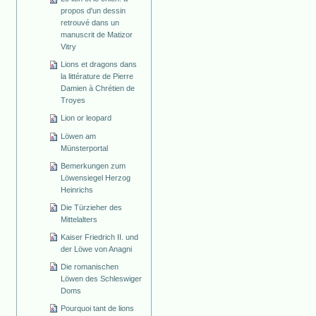
propos d'un dessin
retrouvé dans un
manuscrit de Matizor
Vitry
Lions et dragons dans
la littérature de Pierre
Damien à Chrétien de
Troyes
Lion or leopard
Löwen am
Münsterportal
Bemerkungen zum
Löwensiegel Herzog
Heinrichs
Die Türzieher des
Mittelalters
Kaiser Friedrich II. und
der Löwe von Anagni
Die romanischen
Löwen des Schleswiger
Doms
Pourquoi tant de lions