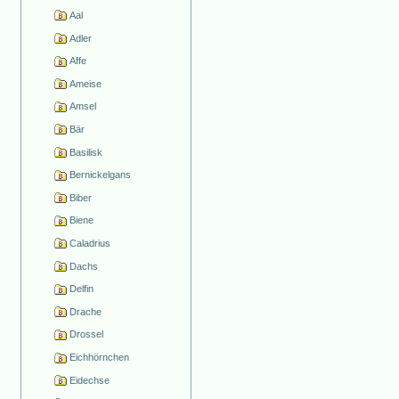
Aal
Adler
Affe
Ameise
Amsel
Bär
Basilisk
Bernickelgans
Biber
Biene
Caladrius
Dachs
Delfin
Drache
Drossel
Eichhörnchen
Eidechse