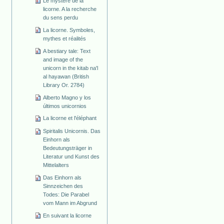
Le mystère de la
licorne. A la recherche
du sens perdu
La licorne. Symboles,
mythes et réalités
A bestiary tale: Text
and image of the
unicorn in the kitab na'l
al hayawan (British
Library Or. 2784)
Alberto Magno y los
últimos unicornios
La licorne et l'éléphant
Spiritalis Unicornis. Das
Einhorn als
Bedeutungsträger in
Literatur und Kunst des
Mittelalters
Das Einhorn als
Sinnzeichen des
Todes: Die Parabel
vom Mann im Abgrund
En suivant la licorne