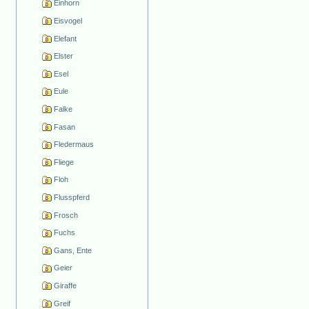
Einhorn
Eisvogel
Elefant
Elster
Esel
Eule
Falke
Fasan
Fledermaus
Fliege
Floh
Flusspferd
Frosch
Fuchs
Gans, Ente
Geier
Giraffe
Greif