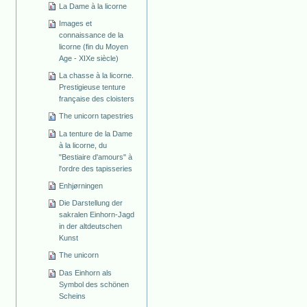
La Dame à la licorne
Images et
connaissance de la
licorne (fin du Moyen
Age - XIXe siècle)
La chasse à la licorne.
Prestigieuse tenture
française des cloisters
The unicorn tapestries
La tenture de la Dame
à la licorne, du
"Bestiaire d'amours" à
l'ordre des tapisseries
Enhjørningen
Die Darstellung der
sakralen Einhorn-Jagd
in der altdeutschen
Kunst
The unicorn
Das Einhorn als
Symbol des schönen
Scheins