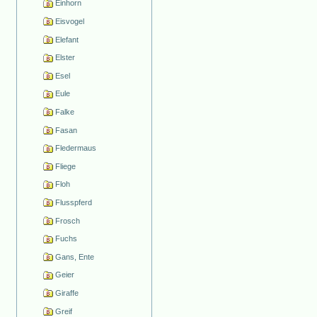
Einhorn
Eisvogel
Elefant
Elster
Esel
Eule
Falke
Fasan
Fledermaus
Fliege
Floh
Flusspferd
Frosch
Fuchs
Gans, Ente
Geier
Giraffe
Greif