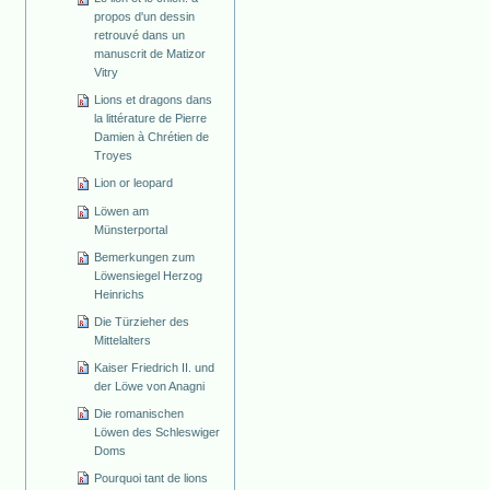
propos d'un dessin
retrouvé dans un
manuscrit de Matizor
Vitry
Lions et dragons dans
la littérature de Pierre
Damien à Chrétien de
Troyes
Lion or leopard
Löwen am
Münsterportal
Bemerkungen zum
Löwensiegel Herzog
Heinrichs
Die Türzieher des
Mittelalters
Kaiser Friedrich II. und
der Löwe von Anagni
Die romanischen
Löwen des Schleswiger
Doms
Pourquoi tant de lions