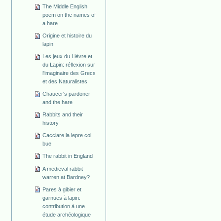
The Middle English
poem on the names of
a hare
Origine et histoire du
lapin
Les jeux du Lièvre et
du Lapin: réflexion sur
l'imaginaire des Grecs
et des Naturalistes
Chaucer's pardoner
and the hare
Rabbits and their
history
Cacciare la lepre col
bue
The rabbit in England
A medieval rabbit
warren at Bardney?
Pares à gibier et
garnues à lapin:
contribution à une
étude archéologique