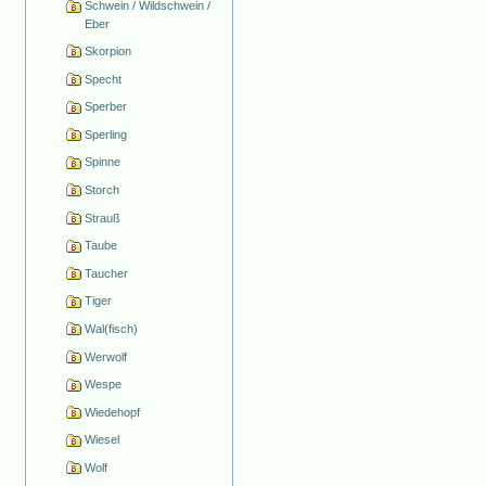
Schwein / Wildschwein /
Eber
Skorpion
Specht
Sperber
Sperling
Spinne
Storch
Strauß
Taube
Taucher
Tiger
Wal(fisch)
Werwolf
Wespe
Wiedehopf
Wiesel
Wolf