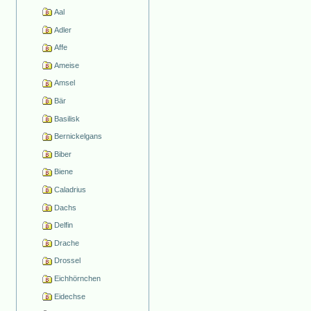
Aal
Adler
Affe
Ameise
Amsel
Bär
Basilisk
Bernickelgans
Biber
Biene
Caladrius
Dachs
Delfin
Drache
Drossel
Eichhörnchen
Eidechse