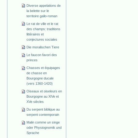
Diverse appelations de
la belette sur le
territoire gallo-roman
Le rat de ville et le rat
des champs: traditions
littéraires et
conjectures sociales
Die moralischen Tiere
Le faucon favori des
princes
Chasses et équipages
de chasse en
Bourgogne ducale
(vers 1360-1420)
Oiseaux et oiseleurs en
Bourgogne au XIVe et
XVe siècles
Du serpent biblique au
serpent contemporain
Malin comme un singe
oder Physiognomik und
Sprache