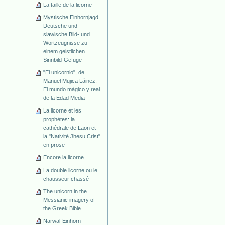
La taille de la licorne
Mystische Einhornjagd.
Deutsche und
slawische Bild- und
Wortzeugnisse zu
einem geistlichen
Sinnbild-Gefüge
"El unicornio", de
Manuel Mujica Láinez:
El mundo mágico y real
de la Edad Media
La licorne et les
prophètes: la
cathédrale de Laon et
la "Nativité Jhesu Crist"
en prose
Encore la licorne
La double licorne ou le
chausseur chassé
The unicorn in the
Messianic imagery of
the Greek Bible
Narwal-Einhorn