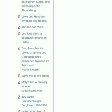
christlichen Kunst. Eine
archäologische
Abhandlung
Löwe und Hund als
Symbole des Rechts
The lion and Yvain
Les lions dans la
sculpture romane en
Poitou
Der Herrscher als
Löwe. Ursprung und
Gebrauch eines
politischen Symbols im
Früh- und
Hochmittelalter
Salve me ex ore leonis
Motyw lwa w polskiej
sztuce
szedniowiecznej
800 Jahre
Braunschweiger
Burglöwe, 1166-1966
Le lion et le chien: à