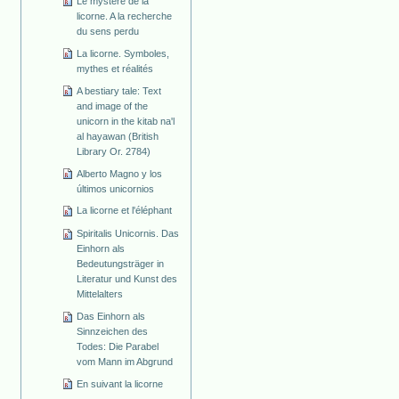
Le mystère de la
licorne. A la recherche
du sens perdu
La licorne. Symboles,
mythes et réalités
A bestiary tale: Text
and image of the
unicorn in the kitab na'l
al hayawan (British
Library Or. 2784)
Alberto Magno y los
últimos unicornios
La licorne et l'éléphant
Spiritalis Unicornis. Das
Einhorn als
Bedeutungsträger in
Literatur und Kunst des
Mittelalters
Das Einhorn als
Sinnzeichen des
Todes: Die Parabel
vom Mann im Abgrund
En suivant la licorne