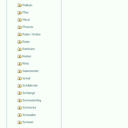
Pelikan
Pfau
Pferd
Phoenix
Rabe / Krähe
Ratte
Rebhuhn
Reiher
Rind
Salamander
Schaf
Schildkröte
Schlange
Schmetterling
Schnecke
Schwalbe
Schwan