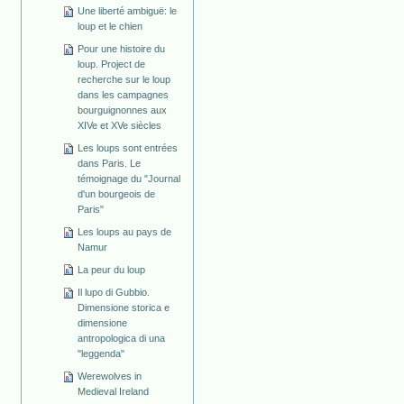
Une liberté ambiguë: le
loup et le chien
Pour une histoire du
loup. Project de
recherche sur le loup
dans les campagnes
bourguignonnes aux
XIVe et XVe siècles
Les loups sont entrées
dans Paris. Le
témoignage du "Journal
d'un bourgeois de
Paris"
Les loups au pays de
Namur
La peur du loup
Il lupo di Gubbio.
Dimensione storica e
dimensione
antropologica di una
"leggenda"
Werewolves in
Medieval Ireland