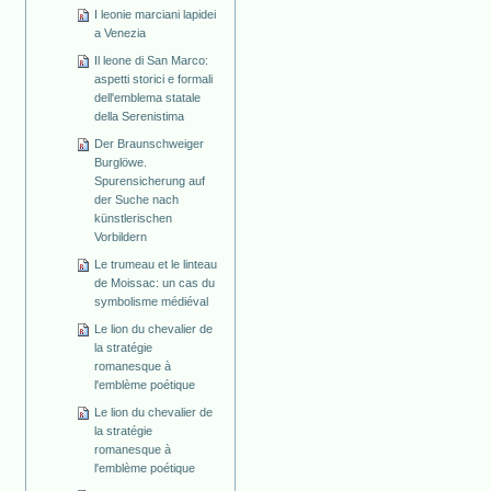
I leonie marciani lapidei
a Venezia
Il leone di San Marco:
aspetti storici e formali
dell'emblema statale
della Serenistima
Der Braunschweiger
Burglöwe.
Spurensicherung auf
der Suche nach
künstlerischen
Vorbildern
Le trumeau et le linteau
de Moissac: un cas du
symbolisme médiéval
Le lion du chevalier de
la stratégie
romanesque à
l'emblème poétique
Le lion du chevalier de
la stratégie
romanesque à
l'emblème poétique