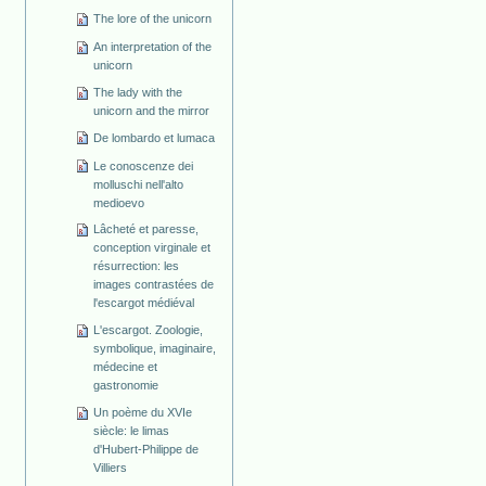
The lore of the unicorn
An interpretation of the
unicorn
The lady with the
unicorn and the mirror
De lombardo et lumaca
Le conoscenze dei
molluschi nell'alto
medioevo
Lâcheté et paresse,
conception virginale et
résurrection: les
images contrastées de
l'escargot médiéval
L'escargot. Zoologie,
symbolique, imaginaire,
médecine et
gastronomie
Un poème du XVIe
siècle: le limas
d'Hubert-Philippe de
Villiers