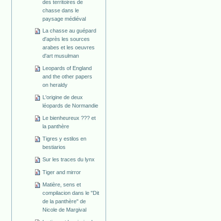
des territoires de
chasse dans le
paysage médiéval
La chasse au guépard
d'après les sources
arabes et les oeuvres
d'art musulman
Leopards of England
and the other papers
on heraldy
L'origine de deux
léopards de Normandie
Le bienheureux ??? et
la panthère
Tigres y estilos en
bestiarios
Sur les traces du lynx
Tiger and mirror
Matière, sens et
compilacion dans le "Dit
de la panthère" de
Nicole de Margival