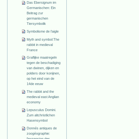
Das Ebersignum im
Germanischen: Ein
Beitrag zur
germanischen
Tiersymbolik
Symbolisme de l’aigle
Myth and symbol:The
rabbit in medieval
France
Graflijke maatregeln
tegen de beschadiging
van dwinen, dijken en
polders door konijnen,
op het eind van de
14de eeuw
The rabbit and the
medieval east Anglian
economy
Lepusculus Domini.
Zum altchristlichen
Hasensymbol
Donnés antiques de
zoogéographie:
l'expansion des