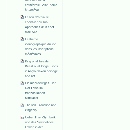
cathédrale Saint-Pierre
à Genève
Le lion d'Yvain, le
chevalier au lion.
Approches d'un chef-
d'oeuvre
Le thème
iconographique du lion
dans les inscriptions
médiévales
King of all beasts.
Beast of all kings. Lions
in Anglo-Saxon coinage
and art
Ein mehrdeutiges Tier:
Der Löwe im
französischen
Mittelalter
The lion. Bloodline and
kingship
Ueber Thier-Symbolik
und das Symbol des
Löwen in der