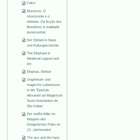
Falco
Monstros: O
rinoceronte e o
elefante. Da ficção dos
Bestiários à realidade
testemunhal
Der Elefant in Natur
und Kulturgeschichte
The Elephant in
Medieval Legend and
Art
Elephas, Elefant
Ungeheuer und
magische Lebewesen
in der 'Epistula
Alexandri ad Magistrum
Suum Aristotelem de
Situ Indiae'
Der weiße Adler im
Wappen des
Königreiches Polen im
13. Jahrhundert
The ass and the harp