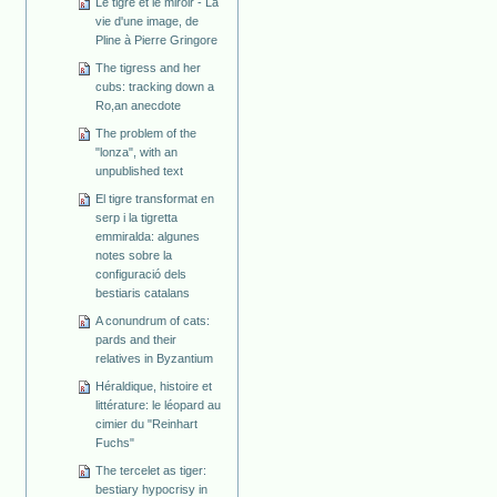
Le tigre et le miroir - La
vie d'une image, de
Pline à Pierre Gringore
The tigress and her
cubs: tracking down a
Ro,an anecdote
The problem of the
"lonza", with an
unpublished text
El tigre transformat en
serp i la tigretta
emmiralda: algunes
notes sobre la
configuració dels
bestiaris catalans
A conundrum of cats:
pards and their
relatives in Byzantium
Héraldique, histoire et
littérature: le léopard au
cimier du "Reinhart
Fuchs"
The tercelet as tiger:
bestiary hypocrisy in