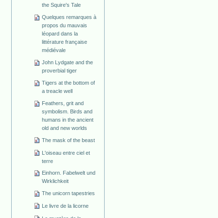
the Squire's Tale
Quelques remarques à
propos du mauvais
léopard dans la
littérature française
médiévale
John Lydgate and the
proverbial tiger
Tigers at the bottom of
a treacle well
Feathers, grit and
symbolism. Birds and
humans in the ancient
old and new worlds
The mask of the beast
L'oiseau entre ciel et
terre
Einhorn. Fabelwelt und
Wirklichkeit
The unicorn tapestries
Le livre de la licorne