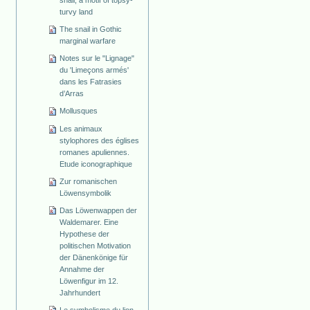
snail, a motif of topsy-
turvy land
The snail in Gothic
marginal warfare
Notes sur le "Lignage"
du 'Limeçons armés'
dans les Fatrasies
d’Arras
Mollusques
Les animaux
stylophores des églises
romanes apuliennes.
Etude iconographique
Zur romanischen
Löwensymbolik
Das Löwenwappen der
Waldemarer. Eine
Hypothese der
politischen Motivation
der Dänenkönige für
Annahme der
Löwenfigur im 12.
Jahrhundert
Le symbolisme du lion