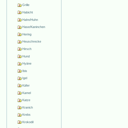
Grille
Habicht
Hahn/Huhn
Hase/Kaninchen
Hering
Heuschrecke
Hirsch
Hund
Hyäne
Ibis
Igel
Käfer
Kamel
Katze
Kranich
Krebs
Krokodil