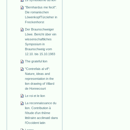
"Bernhardus me fecit":
Die romanischen
Löwenkopf­Türzieher in
Freckenhorst
Der Braunschweiger
Löwe. Bericht über ein
wissenschaftliches
Symposium in
Braunschweig vom
12.10. bis 15.10.1983
The grateful lion
"Contrefais al vif":
Nature, ideas and
representation in the
lion drawing of Villard
de Honnecourt
Le roi et le lion
La reconnaissance du
lion. Contribution à
l'étude d'un thème
littéraire acclimaté dans
l'Occident latin