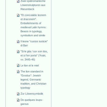
Zwei spätromanische
Löwenskulpturen aus
Riesenbeck
"Et conculabis leonem
et draconem".
Embelishments of
medieval Latin hymns:
Beasts in typology,
symbolism and simile
Il leone "custos iusticie"
di Bari
"Si le gita / sor son dos,
et si l'en porta" (Yvain,
vv. 3445-46)
Le lion et le miel
The lion standard in
"Exodus": Jewish
legend, Germanic
tradition, and Christian
typology
Zur Löwensymbolik
De quelques loups-
garous