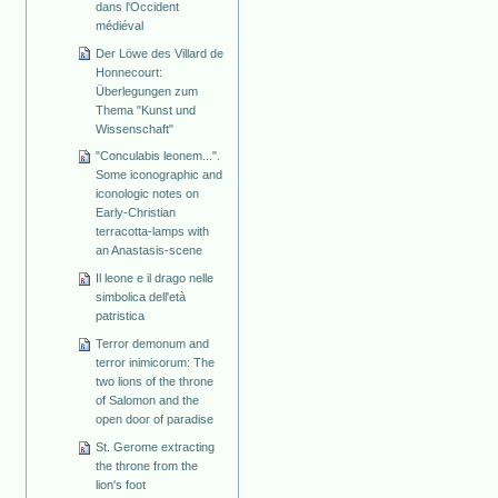
dans l'Occident
médiéval
Der Löwe des Villard de
Honnecourt:
Überlegungen zum
Thema "Kunst und
Wissenschaft"
"Conculabis leonem...".
Some iconographic and
iconologic notes on
Early-Christian
terracotta-lamps with
an Anastasis-scene
Il leone e il drago nelle
simbolica dell'età
patristica
Terror demonum and
terror inimicorum: The
two lions of the throne
of Salomon and the
open door of paradise
St. Gerome extracting
the throne from the
lion's foot