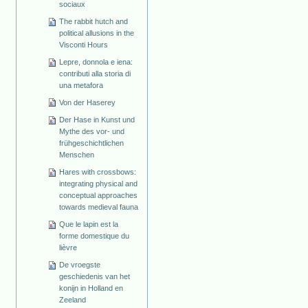
sociaux
The rabbit hutch and
political allusions in the
Visconti Hours
Lepre, donnola e iena:
contributi alla storia di
una metafora
Von der Haserey
Der Hase in Kunst und
Mythe des vor- und
frühgeschichtlichen
Menschen
Hares with crossbows:
integrating physical and
conceptual approaches
towards medieval fauna
Que le lapin est la
forme domestique du
lièvre
De vroegste
geschiedenis van het
konijn in Holland en
Zeeland