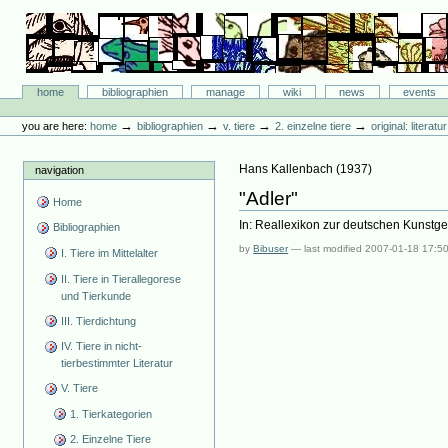
Skip
to
content.
|
Skip
Bibliographie-Portal
to
Sections
home
bibliographien
manage
wiki
news
events
navigation
Personal
tools
→
→
→
→
you are here:
home
bibliographien
v. tiere
2. einzelne tiere
original: literat
Hans Kallenbach
(
1937
)
navigation
"Adler"
Home
In: Reallexikon zur deutschen Kunstgesc
Bibliographien
by
Bibuser
—
last modified
2007-01-18 17:5
I. Tiere im Mittelalter
II. Tiere in Tierallegorese
und Tierkunde
III. Tierdichtung
IV. Tiere in nicht-
tierbestimmter Literatur
V. Tiere
1. Tierkategorien
2. Einzelne Tiere