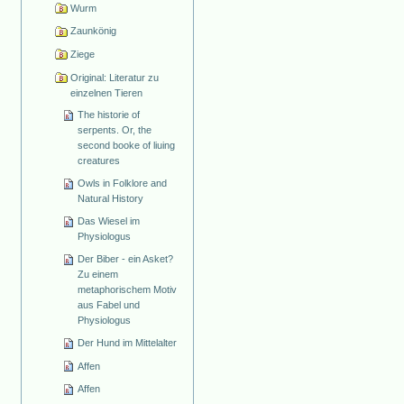
Wurm
Zaunkönig
Ziege
Original: Literatur zu
einzelnen Tieren
The historie of
serpents. Or, the
second booke of liuing
creatures
Owls in Folklore and
Natural History
Das Wiesel im
Physiologus
Der Biber - ein Asket?
Zu einem
metaphorischem Motiv
aus Fabel und
Physiologus
Der Hund im Mittelalter
Affen
Affen