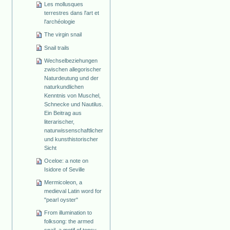
Les mollusques
terrestres dans l'art et
l'archéologie
The virgin snail
Snail trails
Wechselbeziehungen
zwischen allegorischer
Naturdeutung und der
naturkundlichen
Kenntnis von Muschel,
Schnecke und Nautilus.
Ein Beitrag aus
literarischer,
naturwissenschaftlicher
und kunsthistorischer
Sicht
Oceloe: a note on
Isidore of Seville
Mermicoleon, a
medieval Latin word for
"pearl oyster"
From illumination to
folksong: the armed