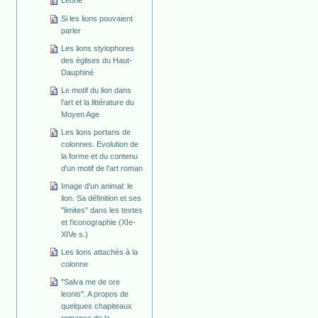
Leone
Si les lions pouvaient
parler
Les lions stylophores
des églises du Haut-
Dauphiné
Le motif du lion dans
l'art et la littérature du
Moyen Age
Les lions portans de
colonnes. Evolution de
la forme et du contenu
d'un motif de l'art roman
Image d'un animal: le
lion. Sa définition et ses
"limites" dans les textes
et l'iconographie (XIe-
XIVe s.)
Les lions attachés à la
colonne
"Salva me de ore
leonis". A propos de
quelques chapiteaux
romanes de la