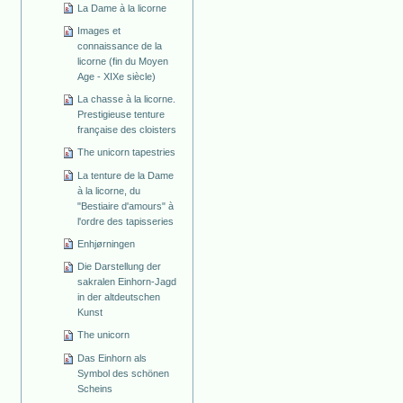
La Dame à la licorne
Images et
connaissance de la
licorne (fin du Moyen
Age - XIXe siècle)
La chasse à la licorne.
Prestigieuse tenture
française des cloisters
The unicorn tapestries
La tenture de la Dame
à la licorne, du
"Bestiaire d'amours" à
l'ordre des tapisseries
Enhjørningen
Die Darstellung der
sakralen Einhorn-Jagd
in der altdeutschen
Kunst
The unicorn
Das Einhorn als
Symbol des schönen
Scheins