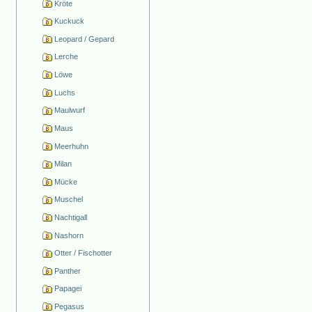
Kröte
Kuckuck
Leopard / Gepard
Lerche
Löwe
Luchs
Maulwurf
Maus
Meerhuhn
Milan
Mücke
Muschel
Nachtigall
Nashorn
Otter / Fischotter
Panther
Papagei
Pegasus