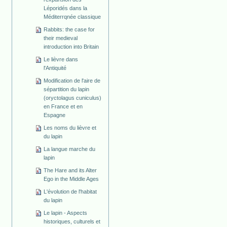
Léporidés dans la
Méditerrqnée classique
Rabbits: the case for
their medieval
introduction into Britain
Le lièvre dans
l'Antiquité
Modification de l'aire de
sépartition du lapin
(oryctolagus cuniculus)
en France et en
Espagne
Les noms du lièvre et
du lapin
La langue marche du
lapin
The Hare and its Alter
Ego in the Middle Ages
L'évolution de l'habitat
du lapin
Le lapin - Aspects
historiques, culturels et