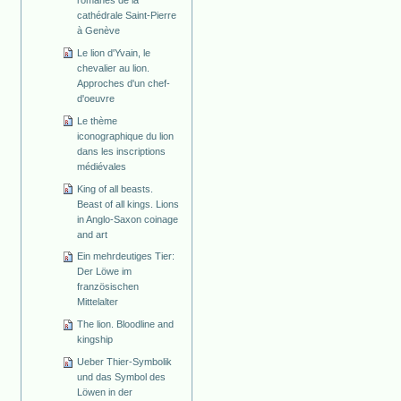
cathédrale Saint-Pierre
à Genève
Le lion d'Yvain, le
chevalier au lion.
Approches d'un chef-
d'oeuvre
Le thème
iconographique du lion
dans les inscriptions
médiévales
King of all beasts.
Beast of all kings. Lions
in Anglo-Saxon coinage
and art
Ein mehrdeutiges Tier:
Der Löwe im
französischen
Mittelalter
The lion. Bloodline and
kingship
Ueber Thier-Symbolik
und das Symbol des
Löwen in der