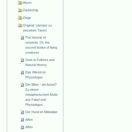
Wurm
Zaunkönig
Ziege
Original: Literatur zu
einzelnen Tieren
The historie of
serpents. Or, the
second booke of liuing
creatures
Owls in Folklore and
Natural History
Das Wiesel im
Physiologus
Der Biber - ein Asket?
Zu einem
metaphorischem Motiv
aus Fabel und
Physiologus
Der Hund im Mittelalter
Affen
Affen