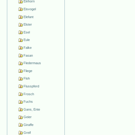
Einhorn
Eisvogel
Elefant
Elster
Esel
Eule
Falke
Fasan
Fledermaus
Fliege
Floh
Flusspferd
Frosch
Fuchs
Gans, Ente
Geier
Giraffe
Greif