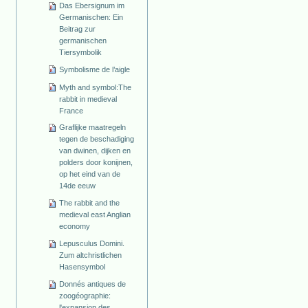
Das Ebersignum im
Germanischen: Ein
Beitrag zur
germanischen
Tiersymbolik
Symbolisme de l’aigle
Myth and symbol:The
rabbit in medieval
France
Graflijke maatregeln
tegen de beschadiging
van dwinen, dijken en
polders door konijnen,
op het eind van de
14de eeuw
The rabbit and the
medieval east Anglian
economy
Lepusculus Domini.
Zum altchristlichen
Hasensymbol
Donnés antiques de
zoogéographie:
l'expansion des