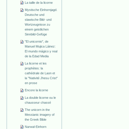
La taille de la licorne
Mystische Einhornjagd.
Deutsche und
slawische Bild- und
Wortzeugnisse zu
einem geistlichen
Sinnbild-Gefüge
"El unicornio", de
Manuel Mujica Láinez:
El mundo mágico y real
de la Edad Media
La licorne et les
prophètes: la
cathédrale de Laon et
la "Nativité Jhesu Crist"
en prose
Encore la licorne
La double licorne ou le
chausseur chassé
The unicorn in the
Messianic imagery of
the Greek Bible
Narwal-Einhorn