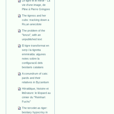
Le tigre et le miroir - La
vie d'une image, de
Pline à Pierre Gringore
The tigress and her
cubs: tracking down a
Ro,an anecdote
The problem of the
"lonza", with an
unpublished text
El tigre transformat en
serp i la tigretta
emmiralda: algunes
notes sobre la
configuració dels
bestiaris catalans
A conundrum of cats:
pards and their
relatives in Byzantium
Héraldique, histoire et
littérature: le léopard au
cimier du "Reinhart
Fuchs"
The tercelet as tiger:
bestiary hypocrisy in