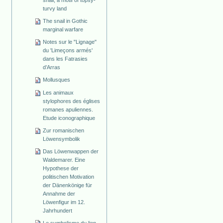
snail, a motif of topsy-
turvy land
The snail in Gothic
marginal warfare
Notes sur le "Lignage"
du 'Limeçons armés'
dans les Fatrasies
d’Arras
Mollusques
Les animaux
stylophores des églises
romanes apuliennes.
Etude iconographique
Zur romanischen
Löwensymbolik
Das Löwenwappen der
Waldemarer. Eine
Hypothese der
politischen Motivation
der Dänenkönige für
Annahme der
Löwenfigur im 12.
Jahrhundert
Le symbolisme du lion