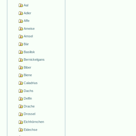
Aal
Adler
Affe
Ameise
Amsel
Bär
Basilisk
Bernickelgans
Biber
Biene
Caladrius
Dachs
Delfin
Drache
Drossel
Eichhörnchen
Eidechse