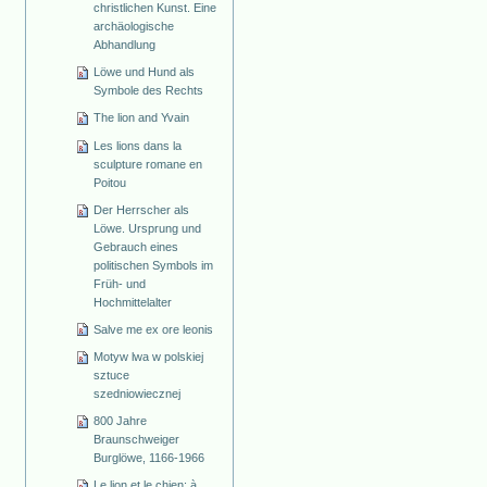
christlichen Kunst. Eine
archäologische
Abhandlung
Löwe und Hund als
Symbole des Rechts
The lion and Yvain
Les lions dans la
sculpture romane en
Poitou
Der Herrscher als
Löwe. Ursprung und
Gebrauch eines
politischen Symbols im
Früh- und
Hochmittelalter
Salve me ex ore leonis
Motyw lwa w polskiej
sztuce
szedniowiecznej
800 Jahre
Braunschweiger
Burglöwe, 1166-1966
Le lion et le chien: à