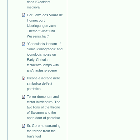
dans l'Occident
médiéval
Der Löwe des Villard de
Honnecourt:
Überlegungen zum
Thema "Kunst und
Wissenschaft"
"Conculabis leonem...".
Some iconographic and
iconologic notes on
Early-Christian
terracotta-lamps with
an Anastasis-scene
Il leone e il drago nelle
simbolica dell'età
patristica
Terror demonum and
terror inimicorum: The
two lions of the throne
of Salomon and the
open door of paradise
St. Gerome extracting
the throne from the
lion's foot