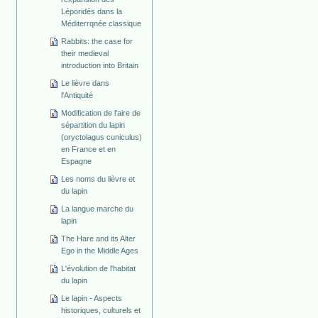
Léporidés dans la
Méditerrqnée classique
Rabbits: the case for
their medieval
introduction into Britain
Le lièvre dans
l'Antiquité
Modification de l'aire de
sépartition du lapin
(oryctolagus cuniculus)
en France et en
Espagne
Les noms du lièvre et
du lapin
La langue marche du
lapin
The Hare and its Alter
Ego in the Middle Ages
L'évolution de l'habitat
du lapin
Le lapin - Aspects
historiques, culturels et