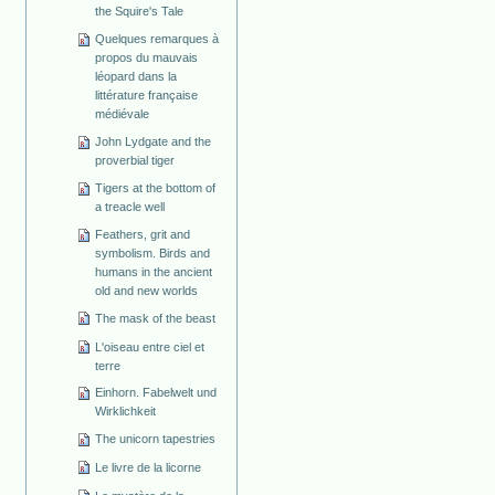
the Squire's Tale
Quelques remarques à
propos du mauvais
léopard dans la
littérature française
médiévale
John Lydgate and the
proverbial tiger
Tigers at the bottom of
a treacle well
Feathers, grit and
symbolism. Birds and
humans in the ancient
old and new worlds
The mask of the beast
L'oiseau entre ciel et
terre
Einhorn. Fabelwelt und
Wirklichkeit
The unicorn tapestries
Le livre de la licorne