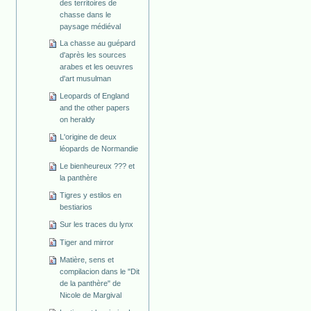
des territoires de
chasse dans le
paysage médiéval
La chasse au guépard
d'après les sources
arabes et les oeuvres
d'art musulman
Leopards of England
and the other papers
on heraldy
L'origine de deux
léopards de Normandie
Le bienheureux ??? et
la panthère
Tigres y estilos en
bestiarios
Sur les traces du lynx
Tiger and mirror
Matière, sens et
compilacion dans le "Dit
de la panthère" de
Nicole de Margival