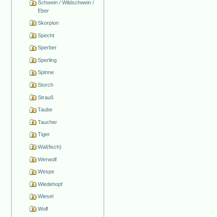
Schwein / Wildschwein /
Eber
Skorpion
Specht
Sperber
Sperling
Spinne
Storch
Strauß
Taube
Taucher
Tiger
Wal(fisch)
Werwolf
Wespe
Wiedehopf
Wiesel
Wolf