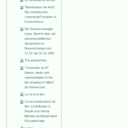
"Bernhardus me fecit":
Die romanischen
Löwenkopf­Türzieher in
Freckenhorst
Der Braunschweiger
Löwe. Bericht über ein
wissenschaftliches
Symposium in
Braunschweig vom
12.10. bis 15.10.1983
The grateful lion
"Contrefais al vif":
Nature, ideas and
representation in the
lion drawing of Villard
de Honnecourt
Le roi et le lion
La reconnaissance du
lion. Contribution à
l'étude d'un thème
littéraire acclimaté dans
l'Occident latin