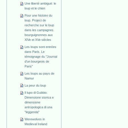
Une liberté ambiguë: le
loup et le chien
Pour une histoire du
loup. Project de
recherche sur le loup
dans les campagnes
bourguignonnes aux
XIVe et XVe siècles
Les loups sont entrées
dans Paris. Le
témoignage du "Journal
d'un bourgeois de
Paris"
Les loups au pays de
Namur
La peur du loup
Il lupo di Gubbio.
Dimensione storica e
dimensione
antropologica di una
"leggenda"
Werewolves in
Medieval Ireland