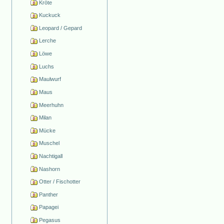
Kröte
Kuckuck
Leopard / Gepard
Lerche
Löwe
Luchs
Maulwurf
Maus
Meerhuhn
Milan
Mücke
Muschel
Nachtigall
Nashorn
Otter / Fischotter
Panther
Papagei
Pegasus