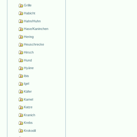
Grille
Habicht
Hahn/Huhn
Hase/Kaninchen
Hering
Heuschrecke
Hirsch
Hund
Hyäne
Ibis
Igel
Käfer
Kamel
Katze
Kranich
Krebs
Krokodil