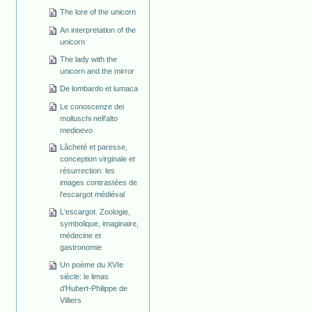
The lore of the unicorn
An interpretation of the
unicorn
The lady with the
unicorn and the mirror
De lombardo et lumaca
Le conoscenze dei
molluschi nell'alto
medioevo
Lâcheté et paresse,
conception virginale et
résurrection: les
images contrastées de
l'escargot médiéval
L'escargot. Zoologie,
symbolique, imaginaire,
médecine et
gastronomie
Un poème du XVIe
siècle: le limas
d'Hubert-Philippe de
Villiers