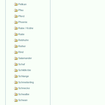
Pelikan
Pfau
Pferd
Phoenix
Rabe / Krähe
Ratte
Rebhuhn
Reiher
Rind
Salamander
Schaf
Schildkröte
Schlange
Schmetterling
Schnecke
Schwalbe
Schwan