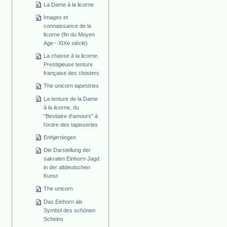
La Dame à la licorne
Images et
connaissance de la
licorne (fin du Moyen
Age - XIXe siècle)
La chasse à la licorne.
Prestigieuse tenture
française des cloisters
The unicorn tapestries
La tenture de la Dame
à la licorne, du
"Bestiaire d'amours" à
l'ordre des tapisseries
Enhjørningen
Die Darstellung der
sakralen Einhorn-Jagd
in der altdeutschen
Kunst
The unicorn
Das Einhorn als
Symbol des schönen
Scheins