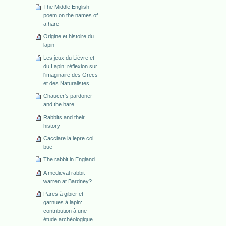
The Middle English
poem on the names of
a hare
Origine et histoire du
lapin
Les jeux du Lièvre et
du Lapin: réflexion sur
l'imaginaire des Grecs
et des Naturalistes
Chaucer's pardoner
and the hare
Rabbits and their
history
Cacciare la lepre col
bue
The rabbit in England
A medieval rabbit
warren at Bardney?
Pares à gibier et
garnues à lapin:
contribution à une
étude archéologique