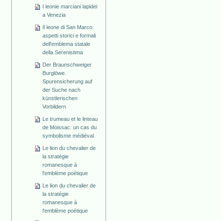
I leonie marciani lapidei
a Venezia
Il leone di San Marco:
aspetti storici e formali
dell'emblema statale
della Serenistima
Der Braunschweiger
Burglöwe.
Spurensicherung auf
der Suche nach
künstlerischen
Vorbildern
Le trumeau et le linteau
de Moissac: un cas du
symbolisme médiéval
Le lion du chevalier de
la stratégie
romanesque à
l'emblème poétique
Le lion du chevalier de
la stratégie
romanesque à
l'emblème poétique