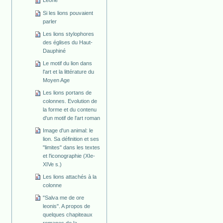
Leone
Si les lions pouvaient
parler
Les lions stylophores
des églises du Haut-
Dauphiné
Le motif du lion dans
l'art et la littérature du
Moyen Age
Les lions portans de
colonnes. Evolution de
la forme et du contenu
d'un motif de l'art roman
Image d'un animal: le
lion. Sa définition et ses
"limites" dans les textes
et l'iconographie (XIe-
XIVe s.)
Les lions attachés à la
colonne
"Salva me de ore
leonis". A propos de
quelques chapiteaux
romanes de la