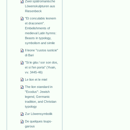
Zwei spätromanische
Löwenskulpturen aus
Riesenbeck
"Et conculabis leonem
et draconem".
Embelishments of
medieval Latin hymns:
Beasts in typology,
symbolism and simile
Il leone "custos iusticie"
di Bari
"Si le gita / sor son dos,
et si l'en porta" (Yvain,
vv. 3445-46)
Le lion et le miel
The lion standard in
"Exodus": Jewish
legend, Germanic
tradition, and Christian
typology
Zur Löwensymbolik
De quelques loups-
garous