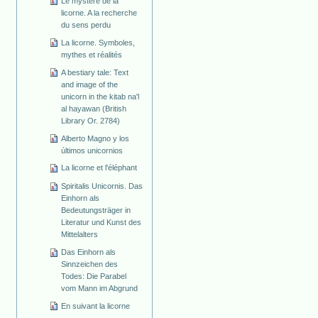
Le mystère de la
licorne. A la recherche
du sens perdu
La licorne. Symboles,
mythes et réalités
A bestiary tale: Text
and image of the
unicorn in the kitab na'l
al hayawan (British
Library Or. 2784)
Alberto Magno y los
últimos unicornios
La licorne et l'éléphant
Spiritalis Unicornis. Das
Einhorn als
Bedeutungsträger in
Literatur und Kunst des
Mittelalters
Das Einhorn als
Sinnzeichen des
Todes: Die Parabel
vom Mann im Abgrund
En suivant la licorne