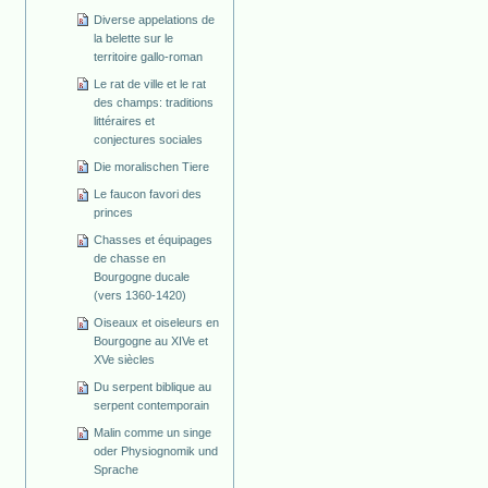
Diverse appelations de
la belette sur le
territoire gallo-roman
Le rat de ville et le rat
des champs: traditions
littéraires et
conjectures sociales
Die moralischen Tiere
Le faucon favori des
princes
Chasses et équipages
de chasse en
Bourgogne ducale
(vers 1360-1420)
Oiseaux et oiseleurs en
Bourgogne au XIVe et
XVe siècles
Du serpent biblique au
serpent contemporain
Malin comme un singe
oder Physiognomik und
Sprache