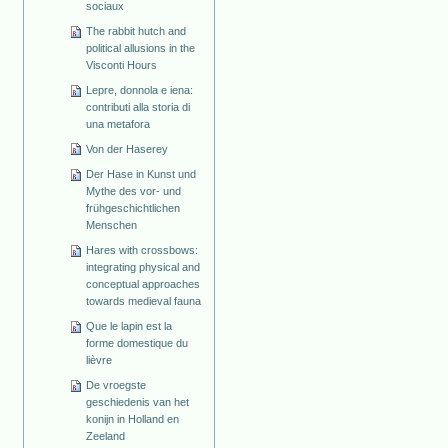
sociaux
The rabbit hutch and
political allusions in the
Visconti Hours
Lepre, donnola e iena:
contributi alla storia di
una metafora
Von der Haserey
Der Hase in Kunst und
Mythe des vor- und
frühgeschichtlichen
Menschen
Hares with crossbows:
integrating physical and
conceptual approaches
towards medieval fauna
Que le lapin est la
forme domestique du
lièvre
De vroegste
geschiedenis van het
konijn in Holland en
Zeeland