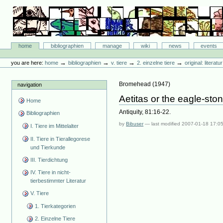
Skip
to
content.
|
Skip
Bibliographie-Portal
to
Sections
home
bibliographien
manage
wiki
news
events
navigation
Personal
tools
→
→
→
→
you are here:
home
bibliographien
v. tiere
2. einzelne tiere
original: literat
Bromehead
(
1947
)
navigation
Aetitas or the eagle-sto
Home
Antiquity, 81:16-22.
Bibliographien
by
Bibuser
—
last modified
2007-01-18 17:0
I. Tiere im Mittelalter
II. Tiere in Tierallegorese
und Tierkunde
III. Tierdichtung
IV. Tiere in nicht-
tierbestimmter Literatur
V. Tiere
1. Tierkategorien
2. Einzelne Tiere