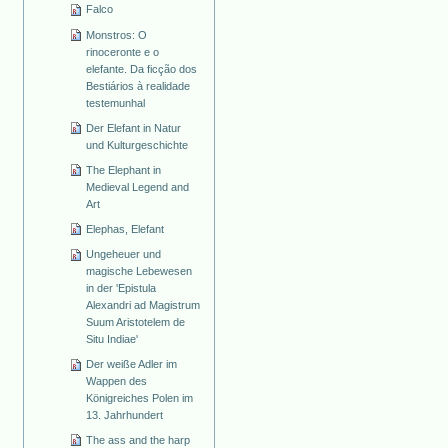
Falco
Monstros: O
rinoceronte e o
elefante. Da ficção dos
Bestiários à realidade
testemunhal
Der Elefant in Natur
und Kulturgeschichte
The Elephant in
Medieval Legend and
Art
Elephas, Elefant
Ungeheuer und
magische Lebewesen
in der 'Epistula
Alexandri ad Magistrum
Suum Aristotelem de
Situ Indiae'
Der weiße Adler im
Wappen des
Königreiches Polen im
13. Jahrhundert
The ass and the harp