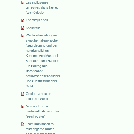
Les mollusques
terrestres dans l'art et
l'archéologie
The virgin snail
Snail trails
Wechselbeziehungen
zwischen allegorischer
Naturdeutung und der
naturkundlichen
Kenntnis von Muschel,
Schnecke und Nautilus.
Ein Beitrag aus
literarischer,
naturwissenschaftlicher
und kunsthistorischer
Sicht
Oceloe: a note on
Isidore of Seville
Mermicoleon, a
medieval Latin word for
"pearl oyster"
From illumination to
folksong: the armed