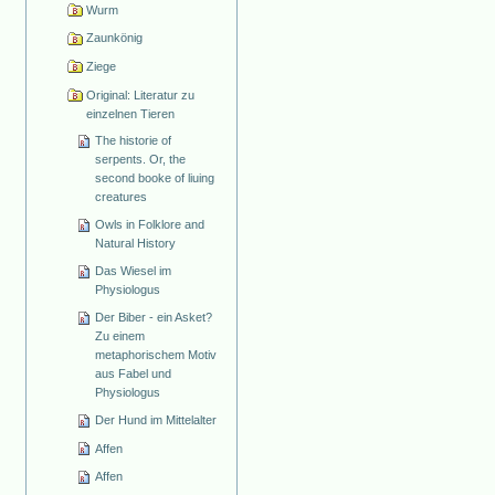
Wurm
Zaunkönig
Ziege
Original: Literatur zu
einzelnen Tieren
The historie of
serpents. Or, the
second booke of liuing
creatures
Owls in Folklore and
Natural History
Das Wiesel im
Physiologus
Der Biber - ein Asket?
Zu einem
metaphorischem Motiv
aus Fabel und
Physiologus
Der Hund im Mittelalter
Affen
Affen