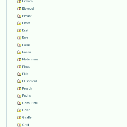
Einhorn
Eisvogel
Elefant
Elster
Esel
Eule
Falke
Fasan
Fledermaus
Fliege
Floh
Flusspferd
Frosch
Fuchs
Gans, Ente
Geier
Giraffe
Greif