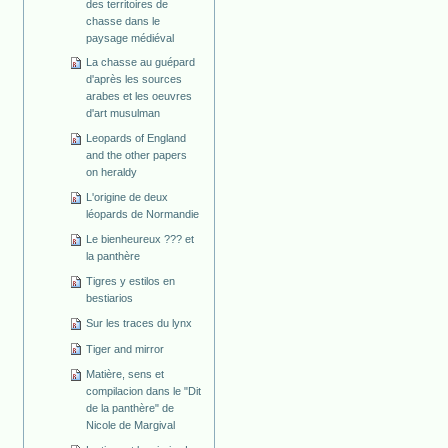
des territoires de
chasse dans le
paysage médiéval
La chasse au guépard
d'après les sources
arabes et les oeuvres
d'art musulman
Leopards of England
and the other papers
on heraldy
L'origine de deux
léopards de Normandie
Le bienheureux ??? et
la panthère
Tigres y estilos en
bestiarios
Sur les traces du lynx
Tiger and mirror
Matière, sens et
compilacion dans le "Dit
de la panthère" de
Nicole de Margival