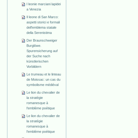
I leonie marciani lapidei
a Venezia
Il leone di San Marco:
aspetti storici e formali
dell'emblema statale
della Serenistima
Der Braunschweiger
Burglöwe.
Spurensicherung auf
der Suche nach
künstlerischen
Vorbildern
Le trumeau et le linteau
de Moissac: un cas du
symbolisme médiéval
Le lion du chevalier de
la stratégie
romanesque à
l'emblème poétique
Le lion du chevalier de
la stratégie
romanesque à
l'emblème poétique