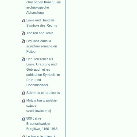
christlichen Kunst. Eine
archäologische
Abhandlung
Löwe und Hund als
Symbole des Rechts
The lion and Yvain
Les lions dans la
sculpture romane en
Poitou
Der Herrscher als
Löwe. Ursprung und
Gebrauch eines
politischen Symbols im
Früh- und
Hochmittelalter
Salve me ex ore leonis
Motyw lwa w polskiej
sztuce
szedniowiecznej
800 Jahre
Braunschweiger
Burglöwe, 1166-1966
Le lion et le chien: à