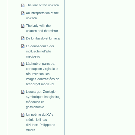
The lore of the unicorn
An interpretation of the
unicorn
The lady with the
unicorn and the mirror
De lombardo et lumaca
Le conoscenze dei
molluschi nell'alto
medioevo
Lâcheté et paresse,
conception virginale et
résurrection: les
images contrastées de
l'escargot médiéval
L'escargot. Zoologie,
symbolique, imaginaire,
médecine et
gastronomie
Un poème du XVIe
siècle: le limas
d'Hubert-Philippe de
Villiers