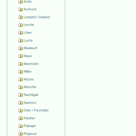
Kröte
Kuckuck
Leopard / Gepard
Lerche
Löwe
Luchs
Maulwurf
Maus
Meerhuhn
Milan
Mücke
Muschel
Nachtigall
Nashorn
Otter / Fischotter
Panther
Papagei
Pegasus