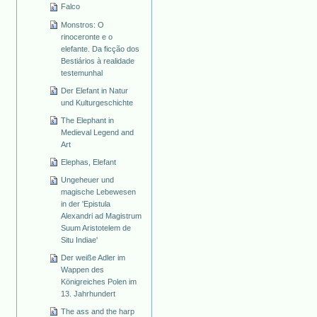
Falco
Monstros: O
rinoceronte e o
elefante. Da ficção dos
Bestiários à realidade
testemunhal
Der Elefant in Natur
und Kulturgeschichte
The Elephant in
Medieval Legend and
Art
Elephas, Elefant
Ungeheuer und
magische Lebewesen
in der 'Epistula
Alexandri ad Magistrum
Suum Aristotelem de
Situ Indiae'
Der weiße Adler im
Wappen des
Königreiches Polen im
13. Jahrhundert
The ass and the harp