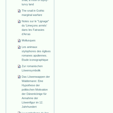
snail, a motif of topsy-
turvy land
The snail in Gothic
marginal warfare
Notes sur le "Lignage"
du 'Limeçons armés'
dans les Fatrasies
d’Arras
Mollusques
Les animaux
stylophores des églises
romanes apuliennes.
Etude iconographique
Zur romanischen
Löwensymbolik
Das Löwenwappen der
Waldemarer. Eine
Hypothese der
politischen Motivation
der Dänenkönige für
Annahme der
Löwenfigur im 12.
Jahrhundert
Le symbolisme du lion