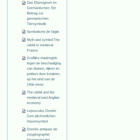
Das Ebersignum im
Germanischen: Ein
Beitrag zur
germanischen
Tiersymbolik
Symbolisme de l’aigle
Myth and symbol:The
rabbit in medieval
France
Graflijke maatregeln
tegen de beschadiging
van dwinen, dijken en
polders door konijnen,
op het eind van de
14de eeuw
The rabbit and the
medieval east Anglian
economy
Lepusculus Domini.
Zum altchristlichen
Hasensymbol
Donnés antiques de
zoogéographie:
l'expansion des