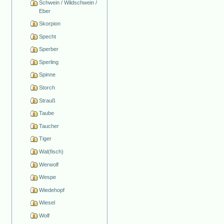
Schwein / Wildschwein /
Eber
Skorpion
Specht
Sperber
Sperling
Spinne
Storch
Strauß
Taube
Taucher
Tiger
Wal(fisch)
Werwolf
Wespe
Wiedehopf
Wiesel
Wolf