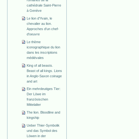
cathédrale Saint-Pierre
à Genève
Le lion d'Yvain, le
chevalier au lion.
Approches d'un chef-
d'oeuvre
Le thème
iconographique du lion
dans les inscriptions
médiévales
King of all beasts.
Beast of all kings. Lions
in Anglo-Saxon coinage
and art
Ein mehrdeutiges Tier:
Der Löwe im
französischen
Mittelalter
The lion. Bloodline and
kingship
Ueber Thier-Symbolik
und das Symbol des
Löwen in der