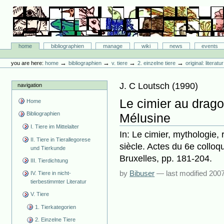
Skip
to
content.
|
Skip
Bibliographie-Portal
to
Sections
home
bibliographien
manage
wiki
news
events
navigation
Personal
tools
→
→
→
→
you are here:
home
bibliographien
v. tiere
2. einzelne tiere
original: literat
J. C Loutsch
(
1990
)
navigation
Le cimier au drago
Home
Bibliographien
Mélusine
I. Tiere im Mittelalter
In: Le cimier, mythologie, 
II. Tiere in Tierallegorese
siècle. Actes du 6e colloqu
und Tierkunde
Bruxelles, pp. 181-204.
III. Tierdichtung
by
Bibuser
—
last modified
2007
IV. Tiere in nicht-
tierbestimmter Literatur
V. Tiere
1. Tierkategorien
2. Einzelne Tiere