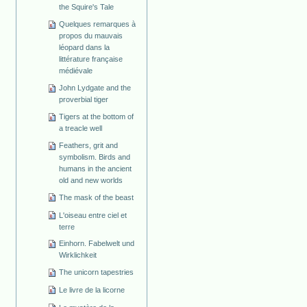
the Squire's Tale
Quelques remarques à
propos du mauvais
léopard dans la
littérature française
médiévale
John Lydgate and the
proverbial tiger
Tigers at the bottom of
a treacle well
Feathers, grit and
symbolism. Birds and
humans in the ancient
old and new worlds
The mask of the beast
L'oiseau entre ciel et
terre
Einhorn. Fabelwelt und
Wirklichkeit
The unicorn tapestries
Le livre de la licorne