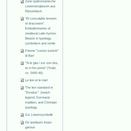
Zwei spätromanische
Löwenskulpturen aus
Riesenbeck
"Et conculabis leonem
et draconem".
Embelishments of
medieval Latin hymns:
Beasts in typology,
symbolism and simile
Il leone "custos iusticie"
di Bari
"Si le gita / sor son dos,
et si l'en porta" (Yvain,
vv. 3445-46)
Le lion et le miel
The lion standard in
"Exodus": Jewish
legend, Germanic
tradition, and Christian
typology
Zur Löwensymbolik
De quelques loups-
garous