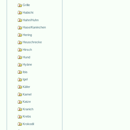
Grille
Habicht
Hahn/Huhn
Hase/Kaninchen
Hering
Heuschrecke
Hirsch
Hund
Hyäne
Ibis
Igel
Käfer
Kamel
Katze
Kranich
Krebs
Krokodil