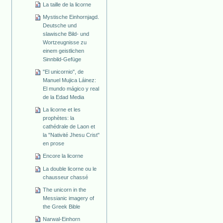
La taille de la licorne
Mystische Einhornjagd.
Deutsche und
slawische Bild- und
Wortzeugnisse zu
einem geistlichen
Sinnbild-Gefüge
"El unicornio", de
Manuel Mujica Láinez:
El mundo mágico y real
de la Edad Media
La licorne et les
prophètes: la
cathédrale de Laon et
la "Nativité Jhesu Crist"
en prose
Encore la licorne
La double licorne ou le
chausseur chassé
The unicorn in the
Messianic imagery of
the Greek Bible
Narwal-Einhorn