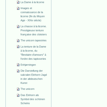
La Dame à la licorne
Images et
connaissance de la
licorne (fin du Moyen
Age - XIXe siècle)
La chasse à la licorne.
Prestigieuse tenture
française des cloisters
The unicorn tapestries
La tenture de la Dame
à la licorne, du
"Bestiaire d'amours" à
l'ordre des tapisseries
Enhjørningen
Die Darstellung der
sakralen Einhorn-Jagd
in der altdeutschen
Kunst
The unicorn
Das Einhorn als
Symbol des schönen
Scheins