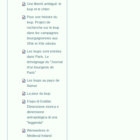
Une liberté ambiguë: le
loup et le chien
Pour une histoire du
loup. Project de
recherche sur le loup
dans les campagnes
bourguignonnes aux
XIVe et XVe siècles
Les loups sont entrées
dans Paris. Le
témoignage du "Journal
d'un bourgeois de
Paris"
Les loups au pays de
Namur
La peur du loup
Il lupo di Gubbio.
Dimensione storica e
dimensione
antropologica di una
"leggenda"
Werewolves in
Medieval Ireland