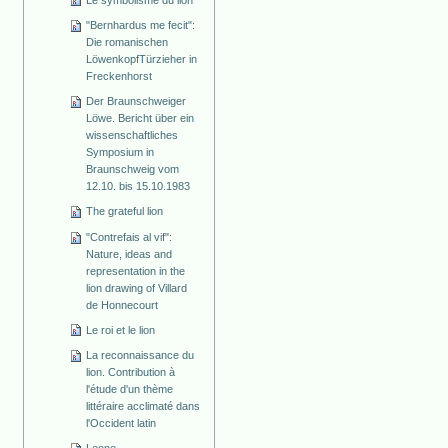
"Bernhardus me fecit":
Die romanischen
Löwenkopf­Türzieher in
Freckenhorst
Der Braunschweiger
Löwe. Bericht über ein
wissenschaftliches
Symposium in
Braunschweig vom
12.10. bis 15.10.1983
The grateful lion
"Contrefais al vif":
Nature, ideas and
representation in the
lion drawing of Villard
de Honnecourt
Le roi et le lion
La reconnaissance du
lion. Contribution à
l'étude d'un thème
littéraire acclimaté dans
l'Occident latin