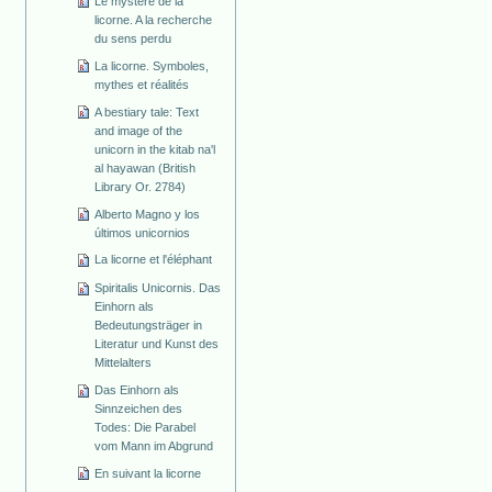
Le mystère de la
licorne. A la recherche
du sens perdu
La licorne. Symboles,
mythes et réalités
A bestiary tale: Text
and image of the
unicorn in the kitab na'l
al hayawan (British
Library Or. 2784)
Alberto Magno y los
últimos unicornios
La licorne et l'éléphant
Spiritalis Unicornis. Das
Einhorn als
Bedeutungsträger in
Literatur und Kunst des
Mittelalters
Das Einhorn als
Sinnzeichen des
Todes: Die Parabel
vom Mann im Abgrund
En suivant la licorne