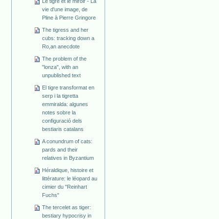
Le tigre et le miroir - La
vie d'une image, de
Pline à Pierre Gringore
The tigress and her
cubs: tracking down a
Ro,an anecdote
The problem of the
"lonza", with an
unpublished text
El tigre transformat en
serp i la tigretta
emmiralda: algunes
notes sobre la
configuració dels
bestiaris catalans
A conundrum of cats:
pards and their
relatives in Byzantium
Héraldique, histoire et
littérature: le léopard au
cimier du "Reinhart
Fuchs"
The tercelet as tiger:
bestiary hypocrisy in