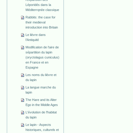
Léporidés dans la
Méditerrqnée classique
Rabbits: the case for
their medieval
introduction into Britain
Le lièvre dans
l'Antiquité
Modification de l'aire de
sépartition du lapin
(oryctolagus cuniculus)
en France et en
Espagne
Les noms du lièvre et
du lapin
La langue marche du
lapin
The Hare and its Alter
Ego in the Middle Ages
L'évolution de l'habitat
du lapin
Le lapin - Aspects
historiques, culturels et