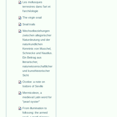
Les mollusques
terrestres dans l'art et
l'archéologie
The virgin snail
Snail trails
Wechselbeziehungen
zwischen allegorischer
Naturdeutung und der
naturkundlichen
Kenntnis von Muschel,
Schnecke und Nautilus.
Ein Beitrag aus
literarischer,
naturwissenschaftlicher
und kunsthistorischer
Sicht
Oceloe: a note on
Isidore of Seville
Mermicoleon, a
medieval Latin word for
"pearl oyster"
From illumination to
folksong: the armed