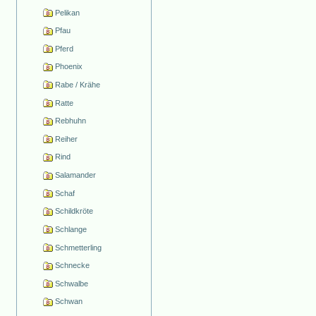
Pelikan
Pfau
Pferd
Phoenix
Rabe / Krähe
Ratte
Rebhuhn
Reiher
Rind
Salamander
Schaf
Schildkröte
Schlange
Schmetterling
Schnecke
Schwalbe
Schwan