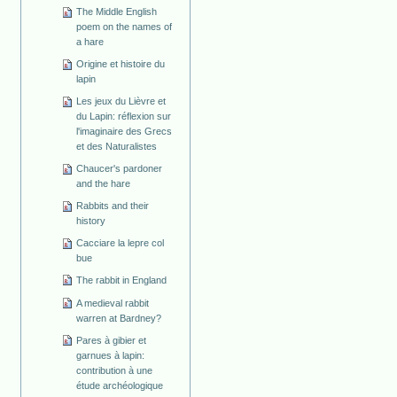
The Middle English
poem on the names of
a hare
Origine et histoire du
lapin
Les jeux du Lièvre et
du Lapin: réflexion sur
l'imaginaire des Grecs
et des Naturalistes
Chaucer's pardoner
and the hare
Rabbits and their
history
Cacciare la lepre col
bue
The rabbit in England
A medieval rabbit
warren at Bardney?
Pares à gibier et
garnues à lapin:
contribution à une
étude archéologique