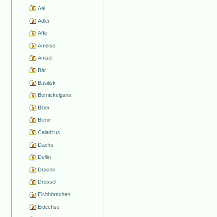
Aal
Adler
Affe
Ameise
Amsel
Bär
Basilisk
Bernickelgans
Biber
Biene
Caladrius
Dachs
Delfin
Drache
Drossel
Eichhörnchen
Eidechse