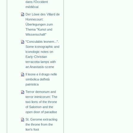
dans l'Occident
médiéval
Der Löwe des Villard de
Honnecourt:
Überlegungen zum
Thema "Kunst und
Wissenschaft"
"Conculabis leonem...".
Some iconographic and
iconologic notes on
Early-Christian
terracotta-lamps with
an Anastasis-scene
Il leone e il drago nelle
simbolica dell'età
patristica
Terror demonum and
terror inimicorum: The
two lions of the throne
of Salomon and the
open door of paradise
St. Gerome extracting
the throne from the
lion's foot