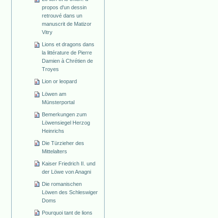
propos d'un dessin
retrouvé dans un
manuscrit de Matizor
Vitry
Lions et dragons dans
la littérature de Pierre
Damien à Chrétien de
Troyes
Lion or leopard
Löwen am
Münsterportal
Bemerkungen zum
Löwensiegel Herzog
Heinrichs
Die Türzieher des
Mittelalters
Kaiser Friedrich II. und
der Löwe von Anagni
Die romanischen
Löwen des Schleswiger
Doms
Pourquoi tant de lions