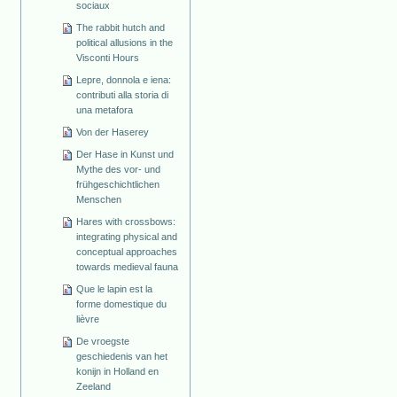
sociaux
The rabbit hutch and
political allusions in the
Visconti Hours
Lepre, donnola e iena:
contributi alla storia di
una metafora
Von der Haserey
Der Hase in Kunst und
Mythe des vor- und
frühgeschichtlichen
Menschen
Hares with crossbows:
integrating physical and
conceptual approaches
towards medieval fauna
Que le lapin est la
forme domestique du
lièvre
De vroegste
geschiedenis van het
konijn in Holland en
Zeeland