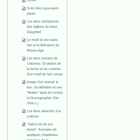
Leone
Si les lions pouvaient
parler
Les lions stylophores
des églises du Haut-
Dauphiné
Le motif du lion dans
l'art et la littérature du
Moyen Age
Les lions portans de
colonnes. Evolution de
la forme et du contenu
d'un motif de l'art roman
Image d'un animal: le
lion. Sa définition et ses
"limites" dans les textes
et l'iconographie (XIe-
XIVe s.)
Les lions attachés à la
colonne
"Salva me de ore
leonis". A propos de
quelques chapiteaux
romanes de la