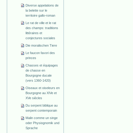
Diverse appelations de
la belette sur le
territoire gallo-roman
Le rat de ville et le rat
des champs: traditions
littéraires et
conjectures sociales
Die moralischen Tiere
Le faucon favori des
princes
Chasses et équipages
de chasse en
Bourgogne ducale
(vers 1360-1420)
Oiseaux et oiseleurs en
Bourgogne au XIVe et
XVe siècles
Du serpent biblique au
serpent contemporain
Malin comme un singe
oder Physiognomik und
Sprache