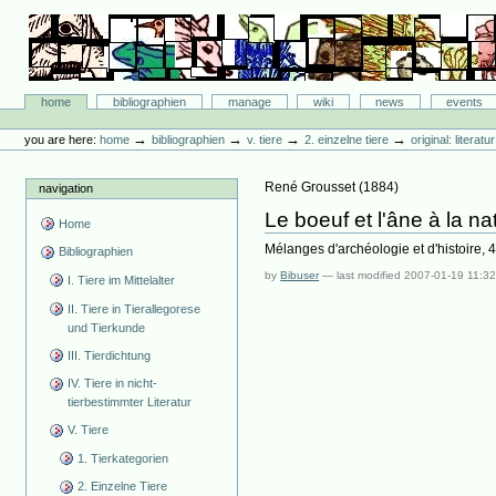
Skip
to
content.
|
Skip
Bibliographie-Portal
to
Sections
home
bibliographien
manage
wiki
news
events
navigation
Personal
tools
→
→
→
→
you are here:
home
bibliographien
v. tiere
2. einzelne tiere
original: literat
René Grousset
(
1884
)
navigation
Le boeuf et l'âne à la na
Home
Mélanges d'archéologie et d'histoire, 
Bibliographien
by
Bibuser
—
last modified
2007-01-19 11:3
I. Tiere im Mittelalter
II. Tiere in Tierallegorese
und Tierkunde
III. Tierdichtung
IV. Tiere in nicht-
tierbestimmter Literatur
V. Tiere
1. Tierkategorien
2. Einzelne Tiere