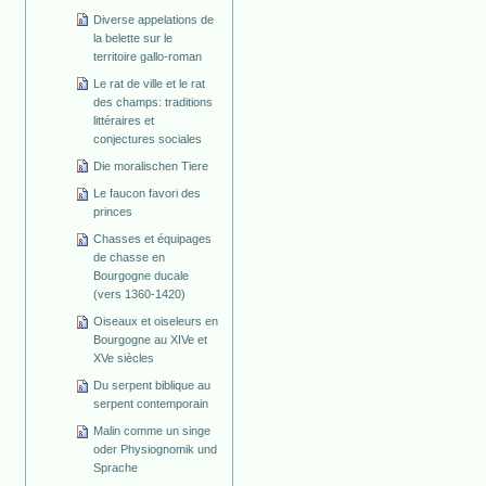
Diverse appelations de
la belette sur le
territoire gallo-roman
Le rat de ville et le rat
des champs: traditions
littéraires et
conjectures sociales
Die moralischen Tiere
Le faucon favori des
princes
Chasses et équipages
de chasse en
Bourgogne ducale
(vers 1360-1420)
Oiseaux et oiseleurs en
Bourgogne au XIVe et
XVe siècles
Du serpent biblique au
serpent contemporain
Malin comme un singe
oder Physiognomik und
Sprache