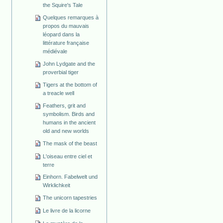
the Squire's Tale
Quelques remarques à
propos du mauvais
léopard dans la
littérature française
médiévale
John Lydgate and the
proverbial tiger
Tigers at the bottom of
a treacle well
Feathers, grit and
symbolism. Birds and
humans in the ancient
old and new worlds
The mask of the beast
L'oiseau entre ciel et
terre
Einhorn. Fabelwelt und
Wirklichkeit
The unicorn tapestries
Le livre de la licorne