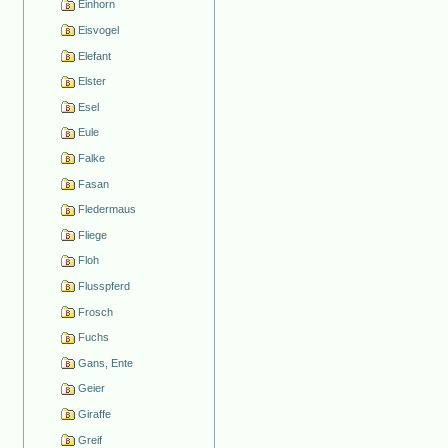
Einhorn
Eisvogel
Elefant
Elster
Esel
Eule
Falke
Fasan
Fledermaus
Fliege
Floh
Flusspferd
Frosch
Fuchs
Gans, Ente
Geier
Giraffe
Greif