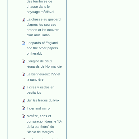
des territoires de
chasse dans le
paysage médiéval
La chasse au guépard
d'après les sources
arabes et les oeuvres
d'art musulman
Leopards of England
and the other papers
on heraldy
L'origine de deux
léopards de Normandie
Le bienheureux ??? et
la panthère
Tigres y estilos en
bestiarios
Sur les traces du lynx
Tiger and mirror
Matière, sens et
compilacion dans le "Dit
de la panthère" de
Nicole de Margival