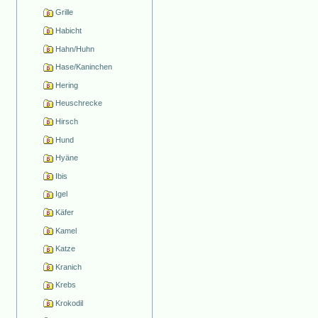
Grille
Habicht
Hahn/Huhn
Hase/Kaninchen
Hering
Heuschrecke
Hirsch
Hund
Hyäne
Ibis
Igel
Käfer
Kamel
Katze
Kranich
Krebs
Krokodil