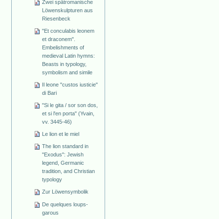
Zwei spätromanische
Löwenskulpturen aus
Riesenbeck
"Et conculabis leonem
et draconem".
Embelishments of
medieval Latin hymns:
Beasts in typology,
symbolism and simile
Il leone "custos iusticie"
di Bari
"Si le gita / sor son dos,
et si l'en porta" (Yvain,
vv. 3445-46)
Le lion et le miel
The lion standard in
"Exodus": Jewish
legend, Germanic
tradition, and Christian
typology
Zur Löwensymbolik
De quelques loups-
garous