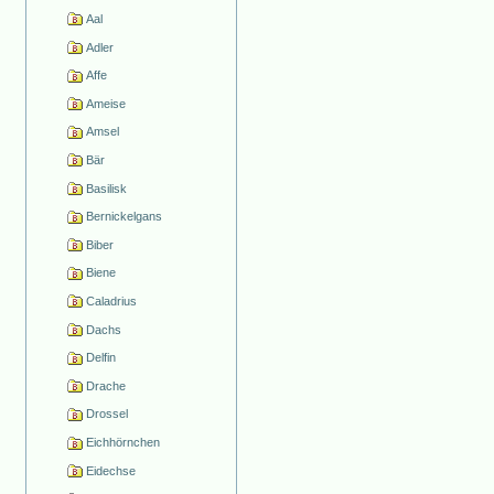
Aal
Adler
Affe
Ameise
Amsel
Bär
Basilisk
Bernickelgans
Biber
Biene
Caladrius
Dachs
Delfin
Drache
Drossel
Eichhörnchen
Eidechse