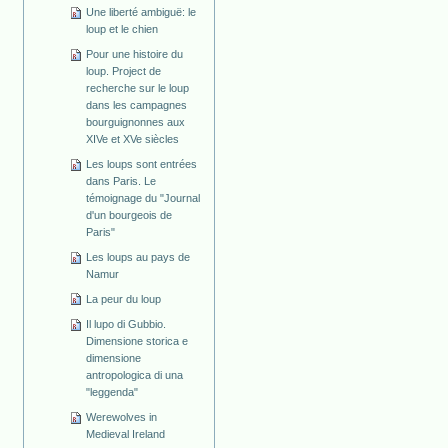
Une liberté ambiguë: le
loup et le chien
Pour une histoire du
loup. Project de
recherche sur le loup
dans les campagnes
bourguignonnes aux
XIVe et XVe siècles
Les loups sont entrées
dans Paris. Le
témoignage du "Journal
d'un bourgeois de
Paris"
Les loups au pays de
Namur
La peur du loup
Il lupo di Gubbio.
Dimensione storica e
dimensione
antropologica di una
"leggenda"
Werewolves in
Medieval Ireland