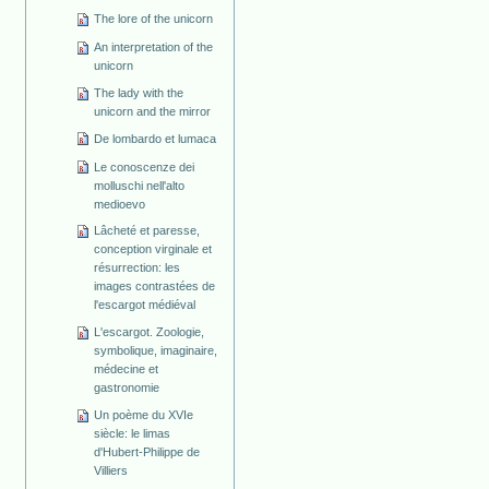
The lore of the unicorn
An interpretation of the
unicorn
The lady with the
unicorn and the mirror
De lombardo et lumaca
Le conoscenze dei
molluschi nell'alto
medioevo
Lâcheté et paresse,
conception virginale et
résurrection: les
images contrastées de
l'escargot médiéval
L'escargot. Zoologie,
symbolique, imaginaire,
médecine et
gastronomie
Un poème du XVIe
siècle: le limas
d'Hubert-Philippe de
Villiers