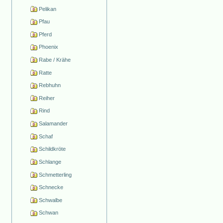
Pelikan
Pfau
Pferd
Phoenix
Rabe / Krähe
Ratte
Rebhuhn
Reiher
Rind
Salamander
Schaf
Schildkröte
Schlange
Schmetterling
Schnecke
Schwalbe
Schwan