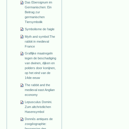
Das Ebersignum im
Germanischen: Ein
Beitrag zur
germanischen
Tiersymbolik
Symbolisme de l’aigle
Myth and symbol:The
rabbit in medieval
France
Graflijke maatregeln
tegen de beschadiging
van dwinen, dijken en
polders door konijnen,
op het eind van de
14de eeuw
The rabbit and the
medieval east Anglian
economy
Lepusculus Domini.
Zum altchristlichen
Hasensymbol
Donnés antiques de
zoogéographie:
l'expansion des