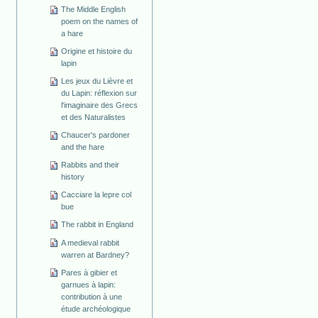
The Middle English
poem on the names of
a hare
Origine et histoire du
lapin
Les jeux du Lièvre et
du Lapin: réflexion sur
l'imaginaire des Grecs
et des Naturalistes
Chaucer's pardoner
and the hare
Rabbits and their
history
Cacciare la lepre col
bue
The rabbit in England
A medieval rabbit
warren at Bardney?
Pares à gibier et
garnues à lapin:
contribution à une
étude archéologique