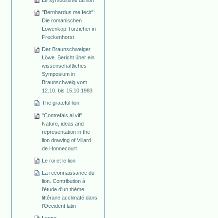
"Bernhardus me fecit":
Die romanischen
Löwenkopf­Türzieher in
Freckenhorst
Der Braunschweiger
Löwe. Bericht über ein
wissenschaftliches
Symposium in
Braunschweig vom
12.10. bis 15.10.1983
The grateful lion
"Contrefais al vif":
Nature, ideas and
representation in the
lion drawing of Villard
de Honnecourt
Le roi et le lion
La reconnaissance du
lion. Contribution à
l'étude d'un thème
littéraire acclimaté dans
l'Occident latin