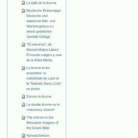
La taille de la licorne
Mystische Einhornjagd.
Deutsche und
slawische Bild- und
Wortzeugnisse zu
einem geistlichen
Sinnbild-Gefüge
"El unicornio", de
Manuel Mujica Láinez:
El mundo mágico y real
de la Edad Media
La licorne et les
prophètes: la
cathédrale de Laon et
la "Nativité Jhesu Crist"
en prose
Encore la licorne
La double licorne ou le
chausseur chassé
The unicorn in the
Messianic imagery of
the Greek Bible
Narwal-Einhorn