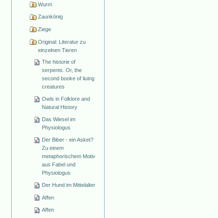
Wurm
Zaunkönig
Ziege
Original: Literatur zu
einzelnen Tieren
The historie of
serpents. Or, the
second booke of liuing
creatures
Owls in Folklore and
Natural History
Das Wiesel im
Physiologus
Der Biber - ein Asket?
Zu einem
metaphorischem Motiv
aus Fabel und
Physiologus
Der Hund im Mittelalter
Affen
Affen