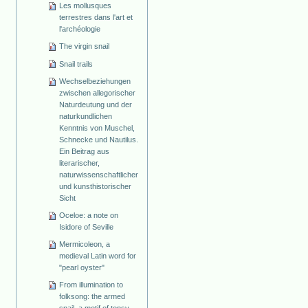
Les mollusques
terrestres dans l'art et
l'archéologie
The virgin snail
Snail trails
Wechselbeziehungen
zwischen allegorischer
Naturdeutung und der
naturkundlichen
Kenntnis von Muschel,
Schnecke und Nautilus.
Ein Beitrag aus
literarischer,
naturwissenschaftlicher
und kunsthistorischer
Sicht
Oceloe: a note on
Isidore of Seville
Mermicoleon, a
medieval Latin word for
"pearl oyster"
From illumination to
folksong: the armed