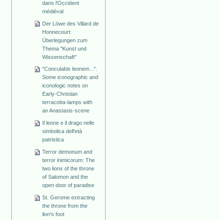
dans l'Occident
médiéval
Der Löwe des Villard de
Honnecourt:
Überlegungen zum
Thema "Kunst und
Wissenschaft"
"Conculabis leonem...".
Some iconographic and
iconologic notes on
Early-Christian
terracotta-lamps with
an Anastasis-scene
Il leone e il drago nelle
simbolica dell'età
patristica
Terror demonum and
terror inimicorum: The
two lions of the throne
of Salomon and the
open door of paradise
St. Gerome extracting
the throne from the
lion's foot