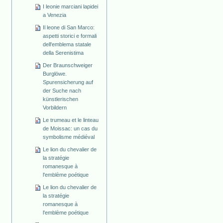
I leonie marciani lapidei
a Venezia
Il leone di San Marco:
aspetti storici e formali
dell'emblema statale
della Serenistima
Der Braunschweiger
Burglöwe.
Spurensicherung auf
der Suche nach
künstlerischen
Vorbildern
Le trumeau et le linteau
de Moissac: un cas du
symbolisme médiéval
Le lion du chevalier de
la stratégie
romanesque à
l'emblème poétique
Le lion du chevalier de
la stratégie
romanesque à
l'emblème poétique