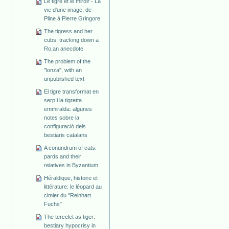
Le tigre et le miroir - La
vie d'une image, de
Pline à Pierre Gringore
The tigress and her
cubs: tracking down a
Ro,an anecdote
The problem of the
"lonza", with an
unpublished text
El tigre transformat en
serp i la tigretta
emmiralda: algunes
notes sobre la
configuració dels
bestiaris catalans
A conundrum of cats:
pards and their
relatives in Byzantium
Héraldique, histoire et
littérature: le léopard au
cimier du "Reinhart
Fuchs"
The tercelet as tiger:
bestiary hypocrisy in