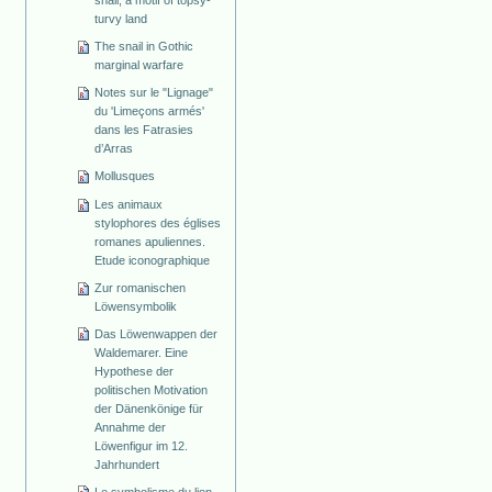
snail, a motif of topsy-
turvy land
The snail in Gothic
marginal warfare
Notes sur le "Lignage"
du 'Limeçons armés'
dans les Fatrasies
d’Arras
Mollusques
Les animaux
stylophores des églises
romanes apuliennes.
Etude iconographique
Zur romanischen
Löwensymbolik
Das Löwenwappen der
Waldemarer. Eine
Hypothese der
politischen Motivation
der Dänenkönige für
Annahme der
Löwenfigur im 12.
Jahrhundert
Le symbolisme du lion