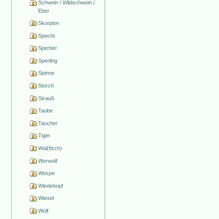
Schwein / Wildschwein /
Eber
Skorpion
Specht
Sperber
Sperling
Spinne
Storch
Strauß
Taube
Taucher
Tiger
Wal(fisch)
Werwolf
Wespe
Wiedehopf
Wiesel
Wolf