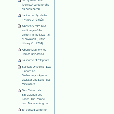
Le mystère de la
licorne. A la recherche
du sens perdu
La licorne. Symboles,
mythes et réalités
A bestiary tale: Text
and image of the
unicorn in the kitab na'l
al hayawan (British
Library Or. 2784)
Alberto Magno y los
últimos unicornios
La licorne et l'éléphant
Spiritalis Unicornis. Das
Einhorn als
Bedeutungsträger in
Literatur und Kunst des
Mittelalters
Das Einhorn als
Sinnzeichen des
Todes: Die Parabel
vom Mann im Abgrund
En suivant la licorne