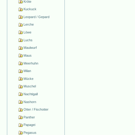
Kröte
Kuckuck
Leopard / Gepard
Lerche
Löwe
Luchs
Maulwurf
Maus
Meerhuhn
Milan
Mücke
Muschel
Nachtigall
Nashorn
Otter / Fischotter
Panther
Papagei
Pegasus