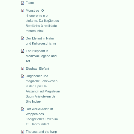
Falco
Monstros: O
rinoceronte e o
elefante. Da ficção dos
Bestiários à realidade
testemunhal
Der Elefant in Natur
und Kulturgeschichte
The Elephant in
Medieval Legend and
Art
Elephas, Elefant
Ungeheuer und
magische Lebewesen
in der 'Epistula
Alexandri ad Magistrum
Suum Aristotelem de
Situ Indiae'
Der weiße Adler im
Wappen des
Königreiches Polen im
13. Jahrhundert
The ass and the harp