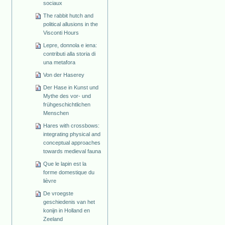
sociaux
The rabbit hutch and
political allusions in the
Visconti Hours
Lepre, donnola e iena:
contributi alla storia di
una metafora
Von der Haserey
Der Hase in Kunst und
Mythe des vor- und
frühgeschichtlichen
Menschen
Hares with crossbows:
integrating physical and
conceptual approaches
towards medieval fauna
Que le lapin est la
forme domestique du
lièvre
De vroegste
geschiedenis van het
konijn in Holland en
Zeeland