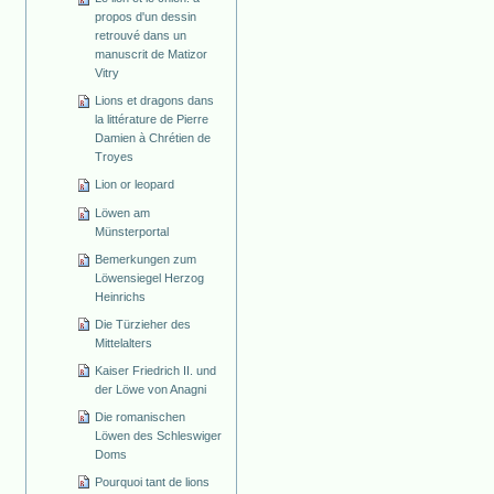
propos d'un dessin
retrouvé dans un
manuscrit de Matizor
Vitry
Lions et dragons dans
la littérature de Pierre
Damien à Chrétien de
Troyes
Lion or leopard
Löwen am
Münsterportal
Bemerkungen zum
Löwensiegel Herzog
Heinrichs
Die Türzieher des
Mittelalters
Kaiser Friedrich II. und
der Löwe von Anagni
Die romanischen
Löwen des Schleswiger
Doms
Pourquoi tant de lions