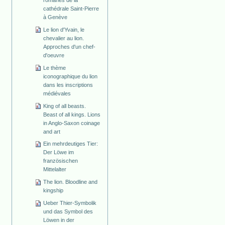
cathédrale Saint-Pierre
à Genève
Le lion d'Yvain, le
chevalier au lion.
Approches d'un chef-
d'oeuvre
Le thème
iconographique du lion
dans les inscriptions
médiévales
King of all beasts.
Beast of all kings. Lions
in Anglo-Saxon coinage
and art
Ein mehrdeutiges Tier:
Der Löwe im
französischen
Mittelalter
The lion. Bloodline and
kingship
Ueber Thier-Symbolik
und das Symbol des
Löwen in der