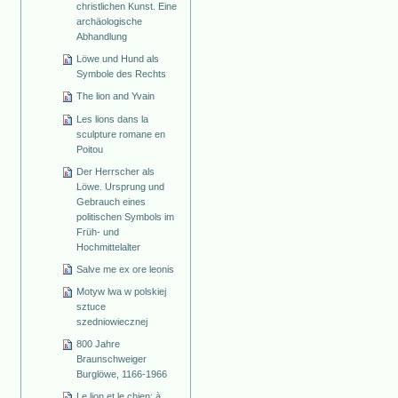
christlichen Kunst. Eine
archäologische
Abhandlung
Löwe und Hund als
Symbole des Rechts
The lion and Yvain
Les lions dans la
sculpture romane en
Poitou
Der Herrscher als
Löwe. Ursprung und
Gebrauch eines
politischen Symbols im
Früh- und
Hochmittelalter
Salve me ex ore leonis
Motyw lwa w polskiej
sztuce
szedniowiecznej
800 Jahre
Braunschweiger
Burglöwe, 1166-1966
Le lion et le chien: à