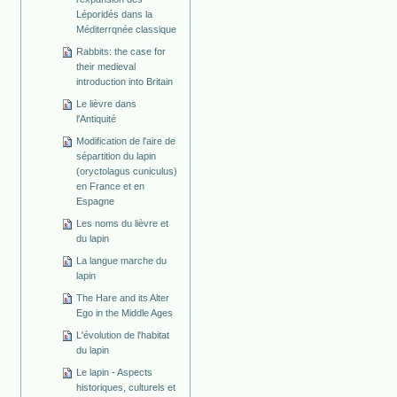
Léporidés dans la
Méditerrqnée classique
Rabbits: the case for
their medieval
introduction into Britain
Le lièvre dans
l'Antiquité
Modification de l'aire de
sépartition du lapin
(oryctolagus cuniculus)
en France et en
Espagne
Les noms du lièvre et
du lapin
La langue marche du
lapin
The Hare and its Alter
Ego in the Middle Ages
L'évolution de l'habitat
du lapin
Le lapin - Aspects
historiques, culturels et