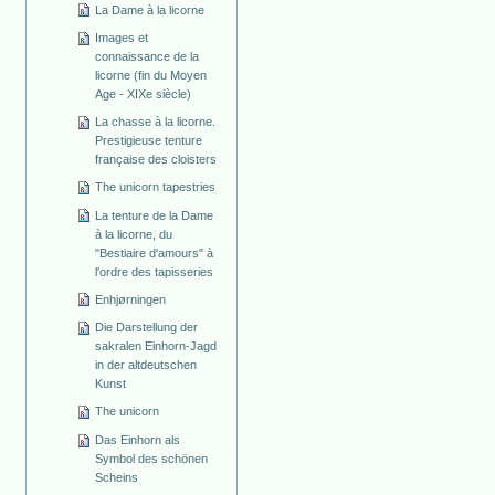
La Dame à la licorne
Images et
connaissance de la
licorne (fin du Moyen
Age - XIXe siècle)
La chasse à la licorne.
Prestigieuse tenture
française des cloisters
The unicorn tapestries
La tenture de la Dame
à la licorne, du
"Bestiaire d'amours" à
l'ordre des tapisseries
Enhjørningen
Die Darstellung der
sakralen Einhorn-Jagd
in der altdeutschen
Kunst
The unicorn
Das Einhorn als
Symbol des schönen
Scheins