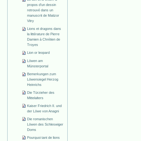
propos d'un dessin
retrouvé dans un
manuscrit de Matizor
Vitry
Lions et dragons dans
la littérature de Pierre
Damien à Chrétien de
Troyes
Lion or leopard
Löwen am
Münsterportal
Bemerkungen zum
Löwensiegel Herzog
Heinrichs
Die Türzieher des
Mittelalters
Kaiser Friedrich II. und
der Löwe von Anagni
Die romanischen
Löwen des Schleswiger
Doms
Pourquoi tant de lions