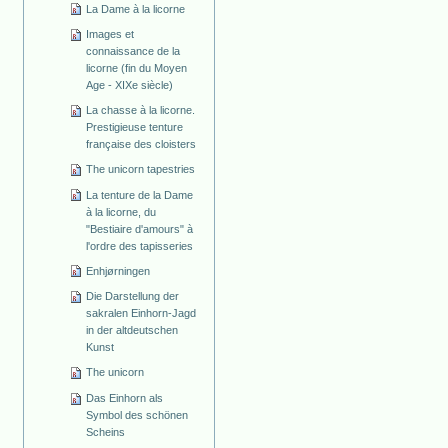
La Dame à la licorne
Images et
connaissance de la
licorne (fin du Moyen
Age - XIXe siècle)
La chasse à la licorne.
Prestigieuse tenture
française des cloisters
The unicorn tapestries
La tenture de la Dame
à la licorne, du
"Bestiaire d'amours" à
l'ordre des tapisseries
Enhjørningen
Die Darstellung der
sakralen Einhorn-Jagd
in der altdeutschen
Kunst
The unicorn
Das Einhorn als
Symbol des schönen
Scheins