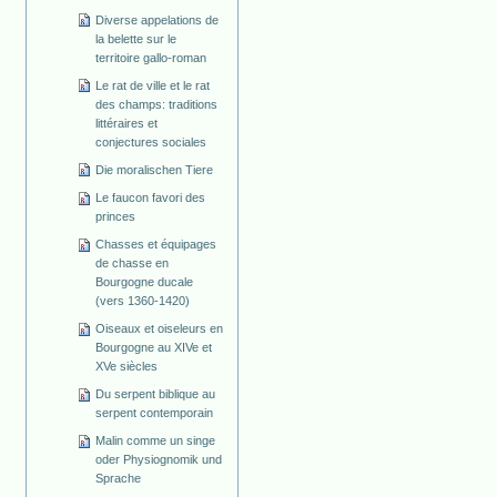
Diverse appelations de
la belette sur le
territoire gallo-roman
Le rat de ville et le rat
des champs: traditions
littéraires et
conjectures sociales
Die moralischen Tiere
Le faucon favori des
princes
Chasses et équipages
de chasse en
Bourgogne ducale
(vers 1360-1420)
Oiseaux et oiseleurs en
Bourgogne au XIVe et
XVe siècles
Du serpent biblique au
serpent contemporain
Malin comme un singe
oder Physiognomik und
Sprache