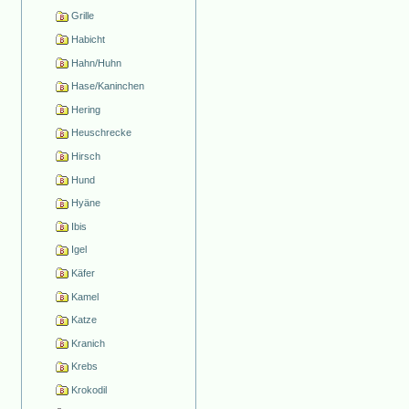
Grille
Habicht
Hahn/Huhn
Hase/Kaninchen
Hering
Heuschrecke
Hirsch
Hund
Hyäne
Ibis
Igel
Käfer
Kamel
Katze
Kranich
Krebs
Krokodil