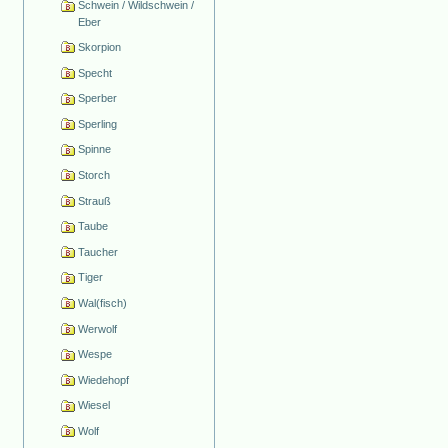
Schwein / Wildschwein /
Eber
Skorpion
Specht
Sperber
Sperling
Spinne
Storch
Strauß
Taube
Taucher
Tiger
Wal(fisch)
Werwolf
Wespe
Wiedehopf
Wiesel
Wolf