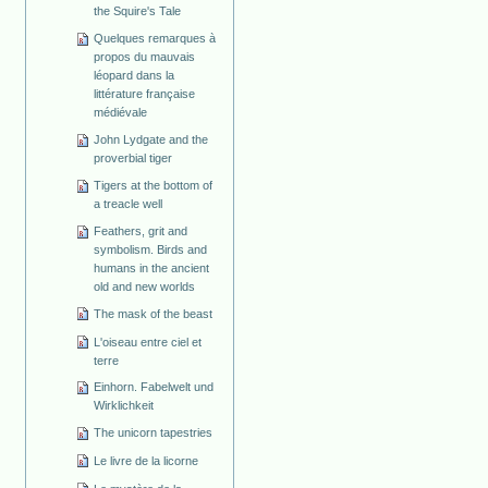
the Squire's Tale
Quelques remarques à
propos du mauvais
léopard dans la
littérature française
médiévale
John Lydgate and the
proverbial tiger
Tigers at the bottom of
a treacle well
Feathers, grit and
symbolism. Birds and
humans in the ancient
old and new worlds
The mask of the beast
L'oiseau entre ciel et
terre
Einhorn. Fabelwelt und
Wirklichkeit
The unicorn tapestries
Le livre de la licorne