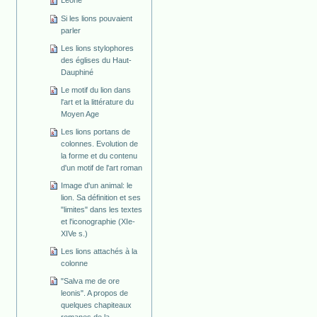
Leone
Si les lions pouvaient
parler
Les lions stylophores
des églises du Haut-
Dauphiné
Le motif du lion dans
l'art et la littérature du
Moyen Age
Les lions portans de
colonnes. Evolution de
la forme et du contenu
d'un motif de l'art roman
Image d'un animal: le
lion. Sa définition et ses
"limites" dans les textes
et l'iconographie (XIe-
XIVe s.)
Les lions attachés à la
colonne
"Salva me de ore
leonis". A propos de
quelques chapiteaux
romanes de la