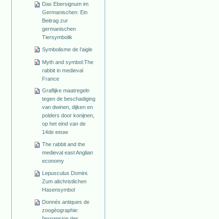
Das Ebersignum im
Germanischen: Ein
Beitrag zur
germanischen
Tiersymbolik
Symbolisme de l’aigle
Myth and symbol:The
rabbit in medieval
France
Graflijke maatregeln
tegen de beschadiging
van dwinen, dijken en
polders door konijnen,
op het eind van de
14de eeuw
The rabbit and the
medieval east Anglian
economy
Lepusculus Domini.
Zum altchristlichen
Hasensymbol
Donnés antiques de
zoogéographie:
l'expansion des