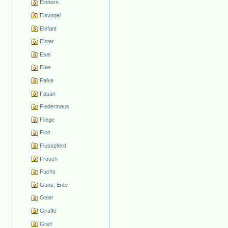
Einhorn
Eisvogel
Elefant
Elster
Esel
Eule
Falke
Fasan
Fledermaus
Fliege
Floh
Flusspferd
Frosch
Fuchs
Gans, Ente
Geier
Giraffe
Greif