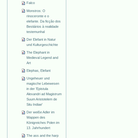
Falco
Monstros: O
rinoceronte e o
elefante. Da ficção dos
Bestiários à realidade
testemunhal
Der Elefant in Natur
und Kulturgeschichte
The Elephant in
Medieval Legend and
Art
Elephas, Elefant
Ungeheuer und
magische Lebewesen
in der 'Epistula
Alexandri ad Magistrum
Suum Aristotelem de
Situ Indiae'
Der weiße Adler im
Wappen des
Königreiches Polen im
13. Jahrhundert
The ass and the harp