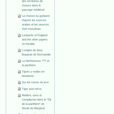
des territoires de
chasse dans le
paysage médiéval
La chasse au guépard
d'après les sources
arabes et les oeuvres
d'art musulman
Leopards of England
and the other papers
on heraldy
L'origine de deux
léopards de Normandie
Le bienheureux ??? et
la panthère
Tigres y estilos en
bestiarios
Sur les traces du lynx
Tiger and mirror
Matière, sens et
compilacion dans le "Dit
de la panthère" de
Nicole de Margival