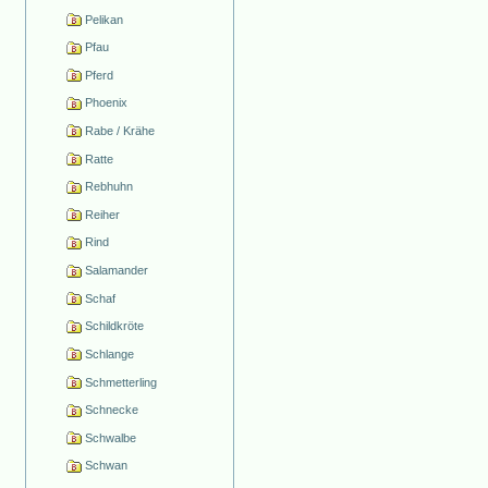
Pelikan
Pfau
Pferd
Phoenix
Rabe / Krähe
Ratte
Rebhuhn
Reiher
Rind
Salamander
Schaf
Schildkröte
Schlange
Schmetterling
Schnecke
Schwalbe
Schwan