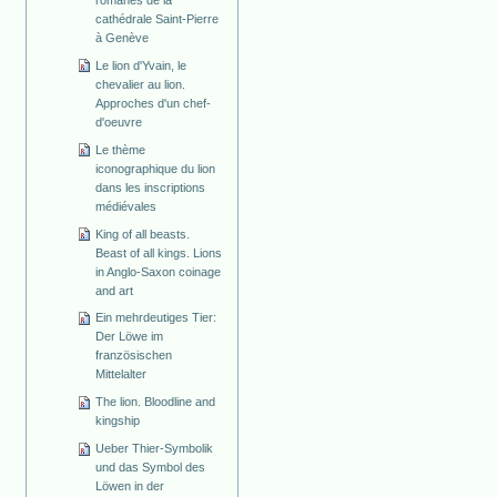
cathédrale Saint-Pierre
à Genève
Le lion d'Yvain, le
chevalier au lion.
Approches d'un chef-
d'oeuvre
Le thème
iconographique du lion
dans les inscriptions
médiévales
King of all beasts.
Beast of all kings. Lions
in Anglo-Saxon coinage
and art
Ein mehrdeutiges Tier:
Der Löwe im
französischen
Mittelalter
The lion. Bloodline and
kingship
Ueber Thier-Symbolik
und das Symbol des
Löwen in der