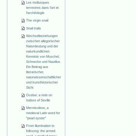
Les mollusques
terrestres dans l'art et
l'archéologie
The virgin snail
Snail trails
Wechselbeziehungen
zwischen allegorischer
Naturdeutung und der
naturkundlichen
Kenntnis von Muschel,
Schnecke und Nautilus.
Ein Beitrag aus
literarischer,
naturwissenschaftlicher
und kunsthistorischer
Sicht
Oceloe: a note on
Isidore of Seville
Mermicoleon, a
medieval Latin word for
"pearl oyster"
From illumination to
folksong: the armed