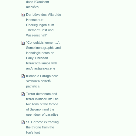
dans l'Occident
médiéval
Der Löwe des Villard de
Honnecourt:
Überlegungen zum
Thema "Kunst und
Wissenschaft"
"Conculabis leonem...".
Some iconographic and
iconologic notes on
Early-Christian
terracotta-lamps with
an Anastasis-scene
Il leone e il drago nelle
simbolica dell'età
patristica
Terror demonum and
terror inimicorum: The
two lions of the throne
of Salomon and the
open door of paradise
St. Gerome extracting
the throne from the
lion's foot