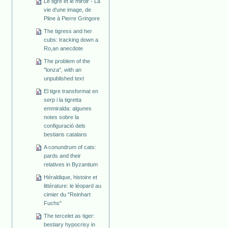
Le tigre et le miroir - La
vie d'une image, de
Pline à Pierre Gringore
The tigress and her
cubs: tracking down a
Ro,an anecdote
The problem of the
"lonza", with an
unpublished text
El tigre transformat en
serp i la tigretta
emmiralda: algunes
notes sobre la
configuració dels
bestiaris catalans
A conundrum of cats:
pards and their
relatives in Byzantium
Héraldique, histoire et
littérature: le léopard au
cimier du "Reinhart
Fuchs"
The tercelet as tiger:
bestiary hypocrisy in