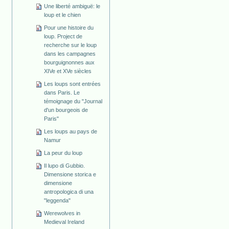
Une liberté ambiguë: le
loup et le chien
Pour une histoire du
loup. Project de
recherche sur le loup
dans les campagnes
bourguignonnes aux
XIVe et XVe siècles
Les loups sont entrées
dans Paris. Le
témoignage du "Journal
d'un bourgeois de
Paris"
Les loups au pays de
Namur
La peur du loup
Il lupo di Gubbio.
Dimensione storica e
dimensione
antropologica di una
"leggenda"
Werewolves in
Medieval Ireland