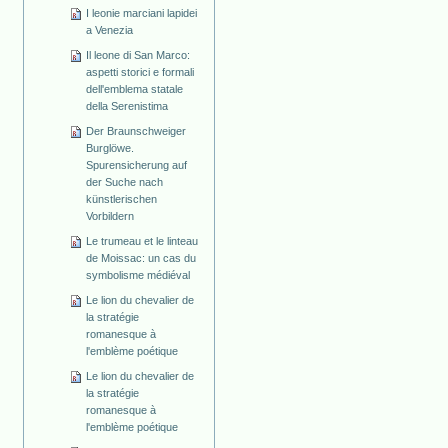
I leonie marciani lapidei
a Venezia
Il leone di San Marco:
aspetti storici e formali
dell'emblema statale
della Serenistima
Der Braunschweiger
Burglöwe.
Spurensicherung auf
der Suche nach
künstlerischen
Vorbildern
Le trumeau et le linteau
de Moissac: un cas du
symbolisme médiéval
Le lion du chevalier de
la stratégie
romanesque à
l'emblème poétique
Le lion du chevalier de
la stratégie
romanesque à
l'emblème poétique