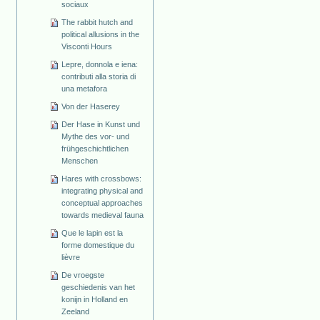
sociaux
The rabbit hutch and
political allusions in the
Visconti Hours
Lepre, donnola e iena:
contributi alla storia di
una metafora
Von der Haserey
Der Hase in Kunst und
Mythe des vor- und
frühgeschichtlichen
Menschen
Hares with crossbows:
integrating physical and
conceptual approaches
towards medieval fauna
Que le lapin est la
forme domestique du
lièvre
De vroegste
geschiedenis van het
konijn in Holland en
Zeeland