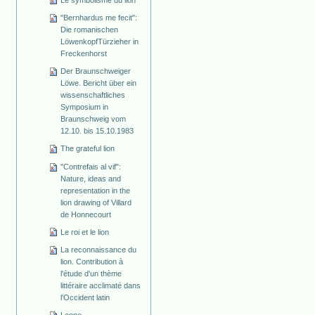
"Bernhardus me fecit":
Die romanischen
Löwenkopf­Türzieher in
Freckenhorst
Der Braunschweiger
Löwe. Bericht über ein
wissenschaftliches
Symposium in
Braunschweig vom
12.10. bis 15.10.1983
The grateful lion
"Contrefais al vif":
Nature, ideas and
representation in the
lion drawing of Villard
de Honnecourt
Le roi et le lion
La reconnaissance du
lion. Contribution à
l'étude d'un thème
littéraire acclimaté dans
l'Occident latin