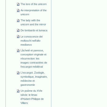
The lore of the unicorn
An interpretation of the
unicorn
The lady with the
unicorn and the mirror
De lombardo et lumaca
Le conoscenze dei
molluschi nell'alto
medioevo
Lâcheté et paresse,
conception virginale et
résurrection: les
images contrastées de
l'escargot médiéval
L'escargot. Zoologie,
symbolique, imaginaire,
médecine et
gastronomie
Un poème du XVIe
siècle: le limas
d'Hubert-Philippe de
Villiers