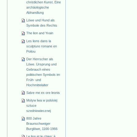
christlichen Kunst. Eine
archäologische
Abhandlung
Löwe und Hund als
Symbole des Rechts
The lion and Yvain
Les lions dans la
sculpture romane en
Poitou
Der Herrscher als
Löwe. Ursprung und
Gebrauch eines
politischen Symbols im
Früh- und
Hochmittelalter
Salve me ex ore leonis
Motyw lwa w polskiej
sztuce
szedniowiecznej
800 Jahre
Braunschweiger
Burglöwe, 1166-1966
Le lion et le chien: à