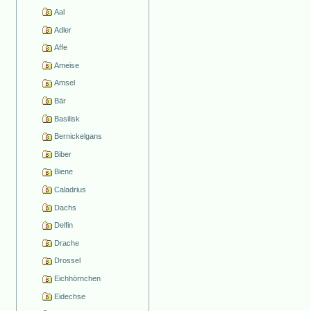
Aal
Adler
Affe
Ameise
Amsel
Bär
Basilisk
Bernickelgans
Biber
Biene
Caladrius
Dachs
Delfin
Drache
Drossel
Eichhörnchen
Eidechse