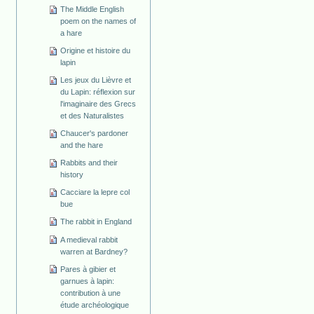
The Middle English
poem on the names of
a hare
Origine et histoire du
lapin
Les jeux du Lièvre et
du Lapin: réflexion sur
l'imaginaire des Grecs
et des Naturalistes
Chaucer's pardoner
and the hare
Rabbits and their
history
Cacciare la lepre col
bue
The rabbit in England
A medieval rabbit
warren at Bardney?
Pares à gibier et
garnues à lapin:
contribution à une
étude archéologique