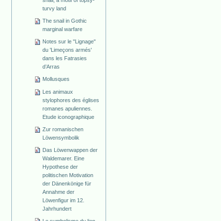
snail, a motif of topsy-
turvy land
The snail in Gothic
marginal warfare
Notes sur le "Lignage"
du 'Limeçons armés'
dans les Fatrasies
d’Arras
Mollusques
Les animaux
stylophores des églises
romanes apuliennes.
Etude iconographique
Zur romanischen
Löwensymbolik
Das Löwenwappen der
Waldemarer. Eine
Hypothese der
politischen Motivation
der Dänenkönige für
Annahme der
Löwenfigur im 12.
Jahrhundert
Le symbolisme du lion