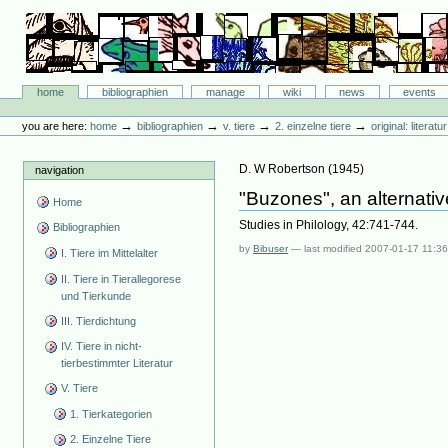
Skip
to
content.
|
Skip
Bibliographie-Portal
to
Sections
home
bibliographien
manage
wiki
news
events
navigation
Personal
tools
→
→
→
→
you are here:
home
bibliographien
v. tiere
2. einzelne tiere
original: literat
D. W Robertson
(
1945
)
navigation
"Buzones", an alternati
Home
Studies in Philology, 42:741-744.
Bibliographien
by
Bibuser
—
last modified
2007-01-17 11:3
I. Tiere im Mittelalter
II. Tiere in Tierallegorese
und Tierkunde
III. Tierdichtung
IV. Tiere in nicht-
tierbestimmter Literatur
V. Tiere
1. Tierkategorien
2. Einzelne Tiere