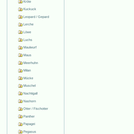
Kröte
Kuckuck
Leopard / Gepard
Lerche
Löwe
Luchs
Maulwurf
Maus
Meerhuhn
Milan
Mücke
Muschel
Nachtigall
Nashorn
Otter / Fischotter
Panther
Papagei
Pegasus