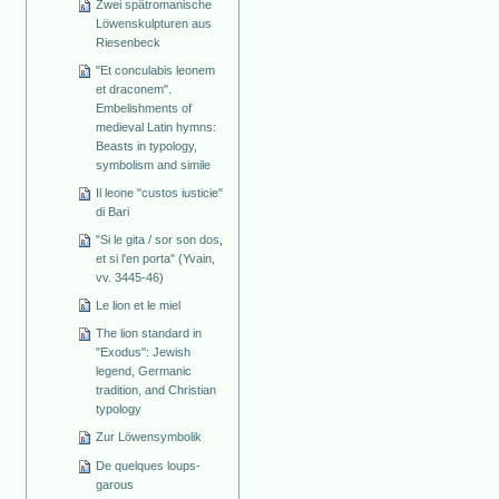
Zwei spätromanische
Löwenskulpturen aus
Riesenbeck
"Et conculabis leonem
et draconem".
Embelishments of
medieval Latin hymns:
Beasts in typology,
symbolism and simile
Il leone "custos iusticie"
di Bari
"Si le gita / sor son dos,
et si l'en porta" (Yvain,
vv. 3445-46)
Le lion et le miel
The lion standard in
"Exodus": Jewish
legend, Germanic
tradition, and Christian
typology
Zur Löwensymbolik
De quelques loups-
garous