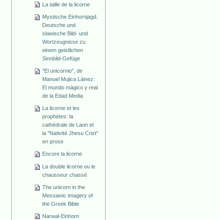
La taille de la licorne
Mystische Einhornjagd.
Deutsche und
slawische Bild- und
Wortzeugnisse zu
einem geistlichen
Sinnbild-Gefüge
"El unicornio", de
Manuel Mujica Láinez:
El mundo mágico y real
de la Edad Media
La licorne et les
prophètes: la
cathédrale de Laon et
la "Nativité Jhesu Crist"
en prose
Encore la licorne
La double licorne ou le
chausseur chassé
The unicorn in the
Messianic imagery of
the Greek Bible
Narwal-Einhorn