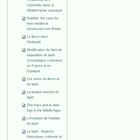
Léporidés dans la
Méditerrqnée classique
Rabbits: the case for
their medieval
introduction into Britain
Le lièvre dans
l'Antiquité
Modification de l'aire de
sépartition du lapin
(oryctolagus cuniculus)
en France et en
Espagne
Les noms du lièvre et
du lapin
La langue marche du
lapin
The Hare and its Alter
Ego in the Middle Ages
L'évolution de l'habitat
du lapin
Le lapin - Aspects
historiques, culturels et