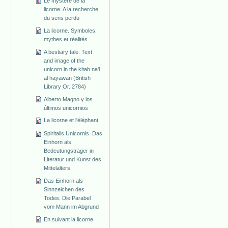
Le mystère de la
licorne. A la recherche
du sens perdu
La licorne. Symboles,
mythes et réalités
A bestiary tale: Text
and image of the
unicorn in the kitab na'l
al hayawan (British
Library Or. 2784)
Alberto Magno y los
últimos unicornios
La licorne et l'éléphant
Spiritalis Unicornis. Das
Einhorn als
Bedeutungsträger in
Literatur und Kunst des
Mittelalters
Das Einhorn als
Sinnzeichen des
Todes: Die Parabel
vom Mann im Abgrund
En suivant la licorne