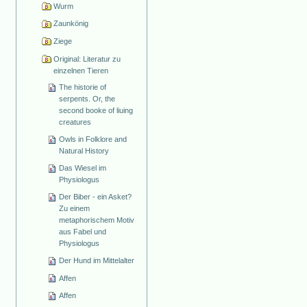
Wurm
Zaunkönig
Ziege
Original: Literatur zu
einzelnen Tieren
The historie of
serpents. Or, the
second booke of liuing
creatures
Owls in Folklore and
Natural History
Das Wiesel im
Physiologus
Der Biber - ein Asket?
Zu einem
metaphorischem Motiv
aus Fabel und
Physiologus
Der Hund im Mittelalter
Affen
Affen