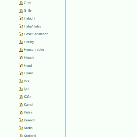
Greif
Grille
Habicht
Hahn/Huhn
Hase/Kaninchen
Hering
Heuschrecke
Hirsch
Hund
Hyäne
Ibis
Igel
Käfer
Kamel
Katze
Kranich
Krebs
Krokodil