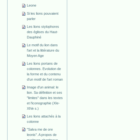
Leone
Si les lions pouvaient
parler
Les lions stylophores
des églises du Haut-
Dauphiné
Le motif du lion dans
l'art et la littérature du
Moyen Age
Les lions portans de
colonnes. Evolution de
la forme et du contenu
d'un motif de l'art roman
Image d'un animal: le
lion. Sa définition et ses
"limites" dans les textes
et l'iconographie (XIe-
XIVe s.)
Les lions attachés à la
colonne
"Salva me de ore
leonis". A propos de
quelques chapiteaux