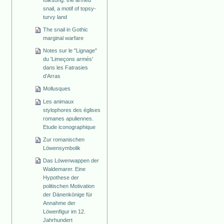
folksong: the armed
snail, a motif of topsy-
turvy land
The snail in Gothic
marginal warfare
Notes sur le "Lignage"
du 'Limeçons armés'
dans les Fatrasies
d’Arras
Mollusques
Les animaux
stylophores des églises
romanes apuliennes.
Etude iconographique
Zur romanischen
Löwensymbolik
Das Löwenwappen der
Waldemarer. Eine
Hypothese der
politischen Motivation
der Dänenkönige für
Annahme der
Löwenfigur im 12.
Jahrhundert