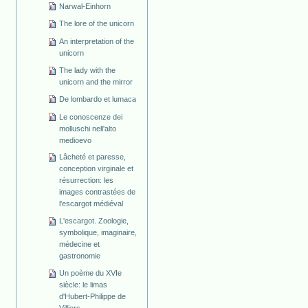
Narwal-Einhorn
The lore of the unicorn
An interpretation of the
unicorn
The lady with the
unicorn and the mirror
De lombardo et lumaca
Le conoscenze dei
molluschi nell'alto
medioevo
Lâcheté et paresse,
conception virginale et
résurrection: les
images contrastées de
l'escargot médiéval
L'escargot. Zoologie,
symbolique, imaginaire,
médecine et
gastronomie
Un poème du XVIe
siècle: le limas
d'Hubert-Philippe de