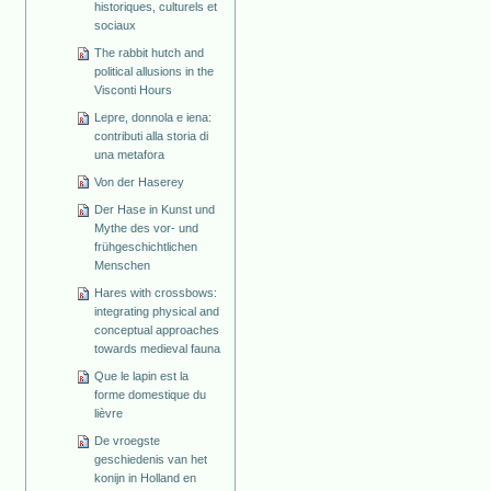
historiques, culturels et
sociaux
The rabbit hutch and
political allusions in the
Visconti Hours
Lepre, donnola e iena:
contributi alla storia di
una metafora
Von der Haserey
Der Hase in Kunst und
Mythe des vor- und
frühgeschichtlichen
Menschen
Hares with crossbows:
integrating physical and
conceptual approaches
towards medieval fauna
Que le lapin est la
forme domestique du
lièvre
De vroegste
geschiedenis van het
konijn in Holland en