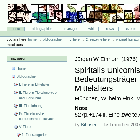
Skip
to
content.
|
Skip
Bibliographie-Portal
to
Sections
home
bibliographien
manage
wiki
news
events
navigation
Personal
tools
→
→
→
→
you are here:
home
bibliographien
v. tiere
2. einzelne tiere
original: literat
mittelalters
Jürgen W Einhorn
(
1976
)
navigation
Spiritalis Unicorni
Home
Bibliographien
Bedeutungsträger i
I. Tiere im Mittelalter
Mittelalters
II. Tiere in Tierallegorese
München, Wilhelm Fink. Mü
und Tierkunde
III. Tierdichtung
Note
527p.+174ill. Eine zweite
IV. Tiere in nicht-
tierbestimmter Literatur
by
Bibuser
—
last modified
2007
V. Tiere
1. Tierkategorien