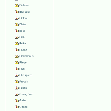
Einhorn
Eisvogel
Elefant
Elster
Esel
Eule
Falke
Fasan
Fledermaus
Fliege
Floh
Flusspferd
Frosch
Fuchs
Gans, Ente
Geier
Giraffe