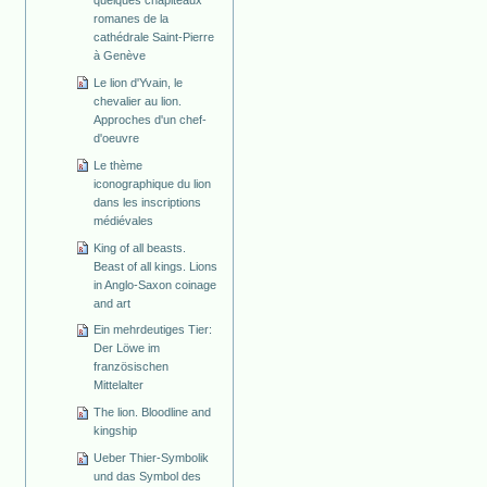
romanes de la
cathédrale Saint-Pierre
à Genève
Le lion d'Yvain, le
chevalier au lion.
Approches d'un chef-
d'oeuvre
Le thème
iconographique du lion
dans les inscriptions
médiévales
King of all beasts.
Beast of all kings. Lions
in Anglo-Saxon coinage
and art
Ein mehrdeutiges Tier:
Der Löwe im
französischen
Mittelalter
The lion. Bloodline and
kingship
Ueber Thier-Symbolik
und das Symbol des