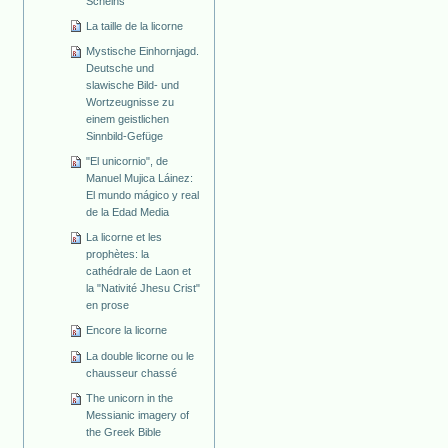
Scheins
La taille de la licorne
Mystische Einhornjagd.
Deutsche und
slawische Bild- und
Wortzeugnisse zu
einem geistlichen
Sinnbild-Gefüge
"El unicornio", de
Manuel Mujica Láinez:
El mundo mágico y real
de la Edad Media
La licorne et les
prophètes: la
cathédrale de Laon et
la "Nativité Jhesu Crist"
en prose
Encore la licorne
La double licorne ou le
chausseur chassé
The unicorn in the
Messianic imagery of
the Greek Bible