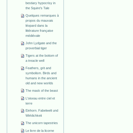
bestiary hypocrisy in
the Squire's Tale
Quelques remarques à
propos du mauvais
léopard dans la
littérature française
médiévale
John Lydgate and the
proverbial tiger
Tigers at the bottom of
a treacle well
Feathers, grit and
symbolism. Birds and
humans in the ancient
old and new worlds
The mask of the beast
L'oiseau entre ciel et
terre
Einhorn. Fabelwelt und
Wirklichkeit
The unicorn tapestries
Le livre de la licorne