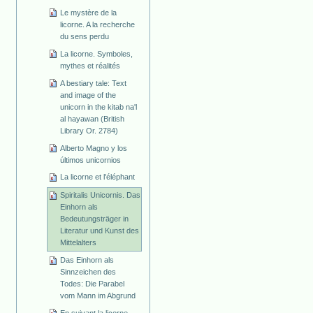
Le mystère de la
licorne. A la recherche
du sens perdu
La licorne. Symboles,
mythes et réalités
A bestiary tale: Text
and image of the
unicorn in the kitab na'l
al hayawan (British
Library Or. 2784)
Alberto Magno y los
últimos unicornios
La licorne et l'éléphant
Spiritalis Unicornis. Das
Einhorn als
Bedeutungsträger in
Literatur und Kunst des
Mittelalters
Das Einhorn als
Sinnzeichen des
Todes: Die Parabel
vom Mann im Abgrund
En suivant la licorne