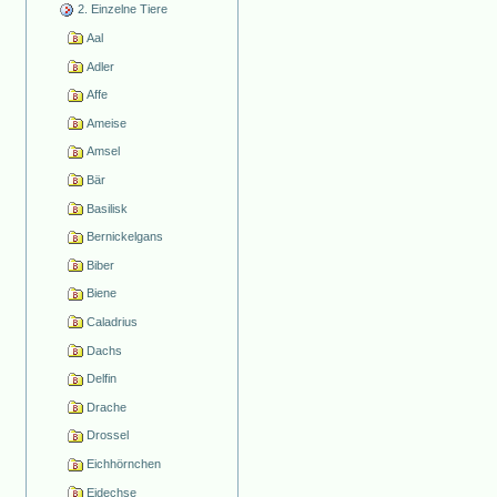
2. Einzelne Tiere
Aal
Adler
Affe
Ameise
Amsel
Bär
Basilisk
Bernickelgans
Biber
Biene
Caladrius
Dachs
Delfin
Drache
Drossel
Eichhörnchen
Eidechse