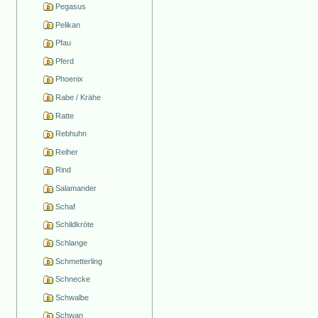
Pegasus
Pelikan
Pfau
Pferd
Phoenix
Rabe / Krähe
Ratte
Rebhuhn
Reiher
Rind
Salamander
Schaf
Schildkröte
Schlange
Schmetterling
Schnecke
Schwalbe
Schwan