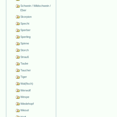
Schwein / Wildschwein /
Eber
Skorpion
Specht
Sperber
Sperling
Spinne
Storch
Strauß
Taube
Taucher
Tiger
Wal(fisch)
Werwolf
Wespe
Wiedehopf
Wiesel