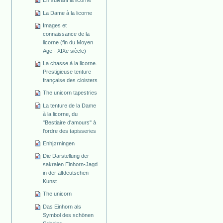
La Dame à la licorne
Images et
connaissance de la
licorne (fin du Moyen
Age - XIXe siècle)
La chasse à la licorne.
Prestigieuse tenture
française des cloisters
The unicorn tapestries
La tenture de la Dame
à la licorne, du
"Bestiaire d'amours" à
l'ordre des tapisseries
Enhjørningen
Die Darstellung der
sakralen Einhorn-Jagd
in der altdeutschen
Kunst
The unicorn
Das Einhorn als
Symbol des schönen