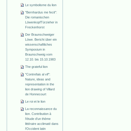
Le symbolisme du lion
"Bernhardus me fecit":
Die romanischen
Löwenkopf­Türzieher in
Freckenhorst
Der Braunschweiger
Löwe. Bericht über ein
wissenschaftliches
Symposium in
Braunschweig vom
12.10. bis 15.10.1983
The grateful lion
"Contrefais al vif":
Nature, ideas and
representation in the
lion drawing of Villard
de Honnecourt
Le roi et le lion
La reconnaissance du
lion. Contribution à
l'étude d'un thème
littéraire acclimaté dans
l'Occident latin