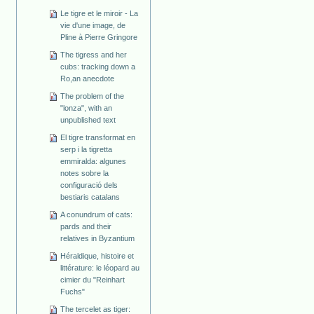
Le tigre et le miroir - La
vie d'une image, de
Pline à Pierre Gringore
The tigress and her
cubs: tracking down a
Ro,an anecdote
The problem of the
"lonza", with an
unpublished text
El tigre transformat en
serp i la tigretta
emmiralda: algunes
notes sobre la
configuració dels
bestiaris catalans
A conundrum of cats:
pards and their
relatives in Byzantium
Héraldique, histoire et
littérature: le léopard au
cimier du "Reinhart
Fuchs"
The tercelet as tiger: