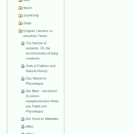
Wolf
Wurm
Zaunkönig
Ziege
Original: Literatur zu
einzelnen Tieren
The historie of
serpents. Or, the
second booke of liuing
creatures
Owls in Folklore and
Natural History
Das Wiesel im
Physiologus
Der Biber - ein Asket?
Zu einem
metaphorischem Motiv
aus Fabel und
Physiologus
Der Hund im Mittelalter
Affen