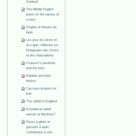
Zeeland
The Middle English
poem on the names of
a hare
Origine et histoire du
lapin
Les jeux du Lièvre et
du Lapin: réflexion sur
l'imaginaire des Grecs
et des Naturalistes
Chaucer's pardoner
and the hare
Rabbits and their
history
Cacciare la lepre col
bue
The rabbit in England
A medieval rabbit
warren at Bardney?
Pares à gibier et
garnues à lapin:
contribution à une