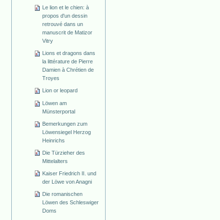
Le lion et le chien: à
propos d'un dessin
retrouvé dans un
manuscrit de Matizor
Vitry
Lions et dragons dans
la littérature de Pierre
Damien à Chrétien de
Troyes
Lion or leopard
Löwen am
Münsterportal
Bemerkungen zum
Löwensiegel Herzog
Heinrichs
Die Türzieher des
Mittelalters
Kaiser Friedrich II. und
der Löwe von Anagni
Die romanischen
Löwen des Schleswiger
Doms