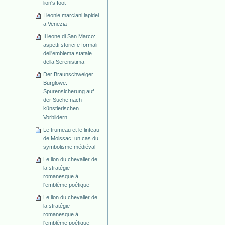
lion's foot
I leonie marciani lapidei
a Venezia
Il leone di San Marco:
aspetti storici e formali
dell'emblema statale
della Serenistima
Der Braunschweiger
Burglöwe.
Spurensicherung auf
der Suche nach
künstlerischen
Vorbildern
Le trumeau et le linteau
de Moissac: un cas du
symbolisme médiéval
Le lion du chevalier de
la stratégie
romanesque à
l'emblème poétique
Le lion du chevalier de
la stratégie
romanesque à
l'emblème poétique