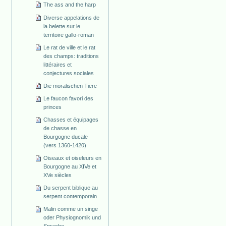
The ass and the harp
Diverse appelations de
la belette sur le
territoire gallo-roman
Le rat de ville et le rat
des champs: traditions
littéraires et
conjectures sociales
Die moralischen Tiere
Le faucon favori des
princes
Chasses et équipages
de chasse en
Bourgogne ducale
(vers 1360-1420)
Oiseaux et oiseleurs en
Bourgogne au XIVe et
XVe siècles
Du serpent biblique au
serpent contemporain
Malin comme un singe
oder Physiognomik und