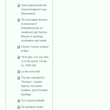
Zwei spätromanische
Löwenskulpturen aus
Riesenbeck
"Et conculabis leonem
et draconem".
Embelishments of
medieval Latin hymns:
Beasts in typology,
symbolism and simile
Il leone "custos iusticie"
di Bari
"Si le gita / sor son dos,
et si l'en porta" (Yvain,
vv. 3445-46)
Le lion et le miel
The lion standard in
"Exodus": Jewish
legend, Germanic
tradition, and Christian
typology
Zur Löwensymbolik
De quelques loups-