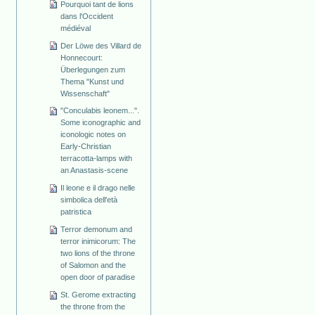
Pourquoi tant de lions
dans l'Occident
médiéval
Der Löwe des Villard de
Honnecourt:
Überlegungen zum
Thema "Kunst und
Wissenschaft"
"Conculabis leonem...".
Some iconographic and
iconologic notes on
Early-Christian
terracotta-lamps with
an Anastasis-scene
Il leone e il drago nelle
simbolica dell'età
patristica
Terror demonum and
terror inimicorum: The
two lions of the throne
of Salomon and the
open door of paradise
St. Gerome extracting
the throne from the