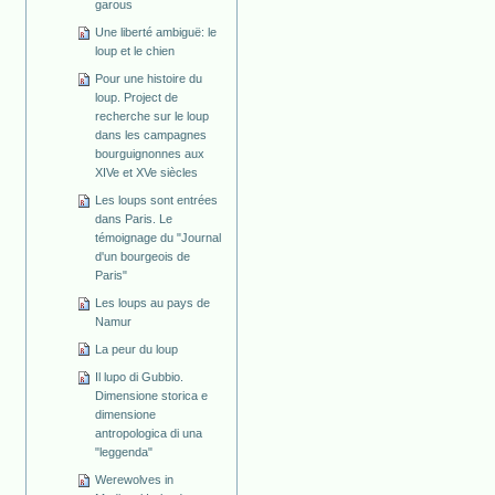
garous
Une liberté ambiguë: le
loup et le chien
Pour une histoire du
loup. Project de
recherche sur le loup
dans les campagnes
bourguignonnes aux
XIVe et XVe siècles
Les loups sont entrées
dans Paris. Le
témoignage du "Journal
d'un bourgeois de
Paris"
Les loups au pays de
Namur
La peur du loup
Il lupo di Gubbio.
Dimensione storica e
dimensione
antropologica di una
"leggenda"
Werewolves in