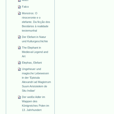
Affen
Falco
Monstros: O
rinoceronte e o
elefante. Da ficção dos
Bestiários à realidade
testemunhal
Der Elefant in Natur
und Kulturgeschichte
The Elephant in
Medieval Legend and
Art
Elephas, Elefant
Ungeheuer und
magische Lebewesen
in der 'Epistula
Alexandri ad Magistrum
Suum Aristotelem de
Situ Indiae'
Der weiße Adler im
Wappen des
Königreiches Polen im
13. Jahrhundert