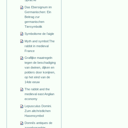
Sprache
Das Ebersignum im
Germanischen: Ein
Beitrag zur
germanischen
Tiersymbolik
Symbolisme de l’aigle
Myth and symbol:The
rabbit in medieval
France
Graflijke maatregeln
tegen de beschadiging
van dwinen, dijken en
polders door konijnen,
op het eind van de
14de eeuw
The rabbit and the
medieval east Anglian
economy
Lepusculus Domini.
Zum altchristlichen
Hasensymbol
Donnés antiques de
zoogéographie: