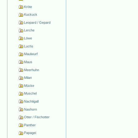
Kröte
Kuckuck
Leopard / Gepard
Lerche
Löwe
Luchs
Maulwurf
Maus
Meerhuhn
Milan
Mücke
Muschel
Nachtigall
Nashorn
Otter / Fischotter
Panther
Papagei