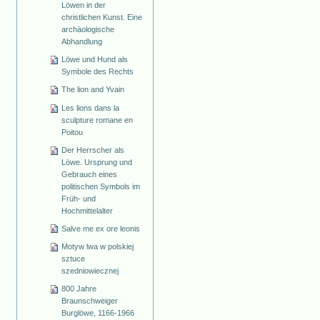
Löwen in der
christlichen Kunst. Eine
archäologische
Abhandlung
Löwe und Hund als
Symbole des Rechts
The lion and Yvain
Les lions dans la
sculpture romane en
Poitou
Der Herrscher als
Löwe. Ursprung und
Gebrauch eines
politischen Symbols im
Früh- und
Hochmittelalter
Salve me ex ore leonis
Motyw lwa w polskiej
sztuce
szedniowiecznej
800 Jahre
Braunschweiger
Burglöwe, 1166-1966