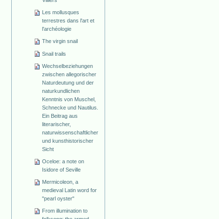
Villiers
Les mollusques
terrestres dans l'art et
l'archéologie
The virgin snail
Snail trails
Wechselbeziehungen
zwischen allegorischer
Naturdeutung und der
naturkundlichen
Kenntnis von Muschel,
Schnecke und Nautilus.
Ein Beitrag aus
literarischer,
naturwissenschaftlicher
und kunsthistorischer
Sicht
Oceloe: a note on
Isidore of Seville
Mermicoleon, a
medieval Latin word for
"pearl oyster"
From illumination to