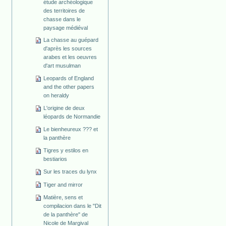
étude archéologique
des territoires de
chasse dans le
paysage médiéval
La chasse au guépard
d'après les sources
arabes et les oeuvres
d'art musulman
Leopards of England
and the other papers
on heraldy
L'origine de deux
léopards de Normandie
Le bienheureux ??? et
la panthère
Tigres y estilos en
bestiarios
Sur les traces du lynx
Tiger and mirror
Matière, sens et
compilacion dans le "Dit
de la panthère" de
Nicole de Margival