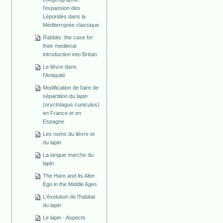
l'expansion des
Léporidés dans la
Méditerrqnée classique
Rabbits: the case for
their medieval
introduction into Britain
Le lièvre dans
l'Antiquité
Modification de l'aire de
sépartition du lapin
(oryctolagus cuniculus)
en France et en
Espagne
Les noms du lièvre et
du lapin
La langue marche du
lapin
The Hare and its Alter
Ego in the Middle Ages
L'évolution de l'habitat
du lapin
Le lapin - Aspects