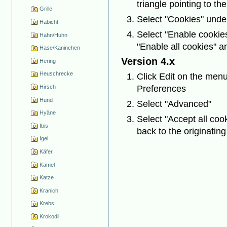
triangle pointing to the
Grille
Select "Cookies" under
Habicht
Select "Enable cookies 
Hahn/Huhn
"Enable all cookies" a
Hase/Kaninchen
Version 4.x
Hering
Heuschrecke
Click Edit on the menu
Hirsch
Preferences
Hund
Select "Advanced"
Hyäne
Select "Accept all coo
Ibis
back to the originatin
Igel
Käfer
Kamel
Katze
Kranich
Krebs
Krokodil