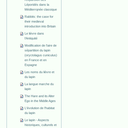
Léporidés dans la
Méditerrqnée classique
Rabbits: the case for
their medieval
introduction into Britain
Le lièvre dans
l'Antiquité
Modification de l'aire de
sépartition du lapin
(oryctolagus cuniculus)
en France et en
Espagne
Les noms du lièvre et
du lapin
La langue marche du
lapin
The Hare and its Alter
Ego in the Middle Ages
L'évolution de l'habitat
du lapin
Le lapin - Aspects
historiques, culturels et