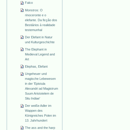
Falco
Monstros: O
rinoceronte e o
elefante. Da ficção dos
Bestiários à realidade
testemunhal
Der Elefant in Natur
und Kulturgeschichte
The Elephant in
Medieval Legend and
Art
Elephas, Elefant
Ungeheuer und
magische Lebewesen
in der 'Epistula
Alexandri ad Magistrum
Suum Aristotelem de
Situ Indiae'
Der weiße Adler im
Wappen des
Königreiches Polen im
13. Jahrhundert
The ass and the harp