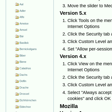
Aal
Move the slider to Me
Adler
Version 5.x
Affe
Click Tools on the men
Ameise
Internet Options
Amsel
Click the Security tab 
Bär
Click Custom Level an
Basilisk
Set "Allow per-session
Bernickelgans
Version 4.x
Biber
Biene
Click View on the menu
Caladrius
Internet Options
Dachs
Click the Security tab 
Delfin
Click Custom Level an
Drache
Select "Always accept
Drossel
cookies" and click OK
Eichhörnchen
Mozilla
Eidechse