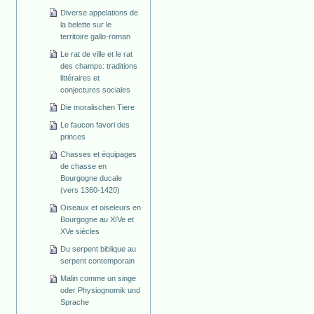
Diverse appelations de
la belette sur le
territoire gallo-roman
Le rat de ville et le rat
des champs: traditions
littéraires et
conjectures sociales
Die moralischen Tiere
Le faucon favori des
princes
Chasses et équipages
de chasse en
Bourgogne ducale
(vers 1360-1420)
Oiseaux et oiseleurs en
Bourgogne au XIVe et
XVe siècles
Du serpent biblique au
serpent contemporain
Malin comme un singe
oder Physiognomik und
Sprache