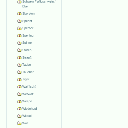
Schwein / Wildschwein /
Eber
Skorpion
Specht
Sperber
Sperling
Spinne
Storch
Strauß
Taube
Taucher
Tiger
Wal(fisch)
Werwolf
Wespe
Wiedehopf
Wiesel
Wolf