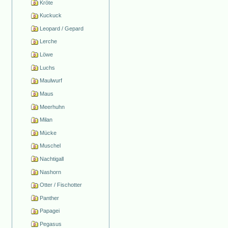
Kröte
Kuckuck
Leopard / Gepard
Lerche
Löwe
Luchs
Maulwurf
Maus
Meerhuhn
Milan
Mücke
Muschel
Nachtigall
Nashorn
Otter / Fischotter
Panther
Papagei
Pegasus