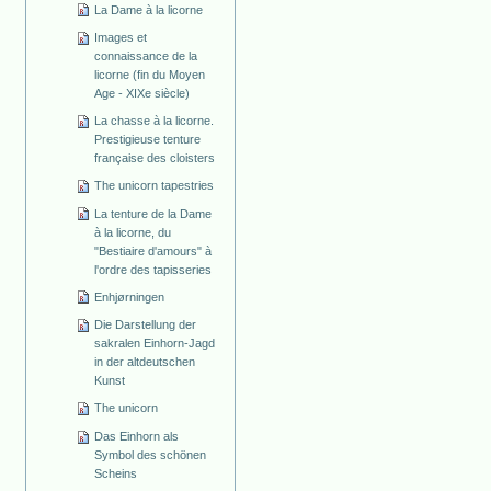
La Dame à la licorne
Images et
connaissance de la
licorne (fin du Moyen
Age - XIXe siècle)
La chasse à la licorne.
Prestigieuse tenture
française des cloisters
The unicorn tapestries
La tenture de la Dame
à la licorne, du
"Bestiaire d'amours" à
l'ordre des tapisseries
Enhjørningen
Die Darstellung der
sakralen Einhorn-Jagd
in der altdeutschen
Kunst
The unicorn
Das Einhorn als
Symbol des schönen
Scheins