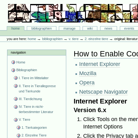
Skip
to
content.
|
Skip
Bibliographie-Portal
to
Sections
home
bibliographien
manage
wiki
news
events
navigation
Personal
tools
→
→
→
→
you are here:
home
bibliographien
v. tiere
2. einzelne tiere
original: literat
How to Enable Co
navigation
Home
Internet Explorer
Bibliographien
Mozilla
I. Tiere im Mittelalter
Opera
II. Tiere in Tierallegorese
Netscape Navigator
und Tierkunde
III. Tierdichtung
Internet Explorer
IV. Tiere in nicht-
Version 6.x
tierbestimmter Literatur
Click Tools on the men
V. Tiere
Internet Options
1. Tierkategorien
Click the Privacy tab a
2. Einzelne Tiere