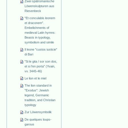
Zwei spätromanische
Löwenskulpturen aus
Riesenbeck
"Et conculabis leonem
et draconem".
Embelishments of
medieval Latin hymns:
Beasts in typology,
symbolism and simile
Il leone "custos iusticie"
di Bari
"Si le gita / sor son dos,
et si l'en porta" (Yvain,
vv. 3445-46)
Le lion et le miel
The lion standard in
"Exodus": Jewish
legend, Germanic
tradition, and Christian
typology
Zur Löwensymbolik
De quelques loups-
garous