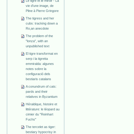
Le tigre et le miroir - La
vie d'une image, de
Pline à Pierre Gringore
The tigress and her
cubs: tracking down a
Ro,an anecdote
The problem of the
"lonza", with an
unpublished text
El tigre transformat en
serp i la tigretta
emmiralda: algunes
notes sobre la
configuració dels
bestiaris catalans
A conundrum of cats:
pards and their
relatives in Byzantium
Héraldique, histoire et
littérature: le léopard au
cimier du "Reinhart
Fuchs"
The tercelet as tiger:
bestiary hypocrisy in