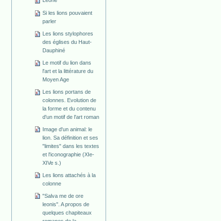
Leone
Si les lions pouvaient
parler
Les lions stylophores
des églises du Haut-
Dauphiné
Le motif du lion dans
l'art et la littérature du
Moyen Age
Les lions portans de
colonnes. Evolution de
la forme et du contenu
d'un motif de l'art roman
Image d'un animal: le
lion. Sa définition et ses
"limites" dans les textes
et l'iconographie (XIe-
XIVe s.)
Les lions attachés à la
colonne
"Salva me de ore
leonis". A propos de
quelques chapiteaux
romanes de la