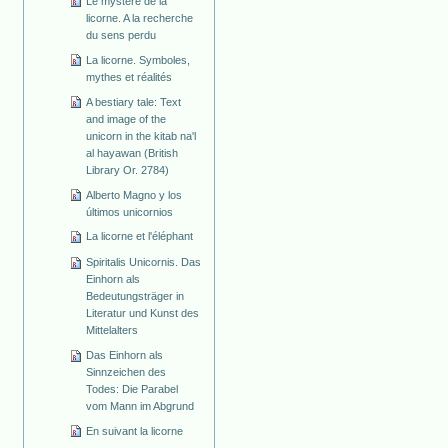
Le mystère de la
licorne. A la recherche
du sens perdu
La licorne. Symboles,
mythes et réalités
A bestiary tale: Text
and image of the
unicorn in the kitab na'l
al hayawan (British
Library Or. 2784)
Alberto Magno y los
últimos unicornios
La licorne et l'éléphant
Spiritalis Unicornis. Das
Einhorn als
Bedeutungsträger in
Literatur und Kunst des
Mittelalters
Das Einhorn als
Sinnzeichen des
Todes: Die Parabel
vom Mann im Abgrund
En suivant la licorne