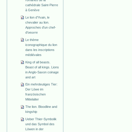
cathédrale Saint-Pierre
à Genève
Le lion d'Yvain, le
chevalier au lion.
Approches d'un chef-
d'oeuvre
Le thème
iconographique du lion
dans les inscriptions
médiévales
King of all beasts.
Beast of all kings. Lions
in Anglo-Saxon coinage
and art
Ein mehrdeutiges Tier:
Der Löwe im
französischen
Mittelalter
The lion. Bloodline and
kingship
Ueber Thier-Symbolik
und das Symbol des
Löwen in der