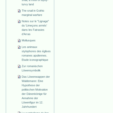
snail, a motif of topsy-
turvy land
The snail in Gothic
marginal warfare
Notes sur le "Lignage"
du 'Limeçons armés'
dans les Fatrasies
d’Arras
Mollusques
Les animaux
stylophores des églises
romanes apuliennes.
Etude iconographique
Zur romanischen
Löwensymbolik
Das Löwenwappen der
Waldemarer. Eine
Hypothese der
politischen Motivation
der Dänenkönige für
Annahme der
Löwenfigur im 12.
Jahrhundert
Le symbolisme du lion