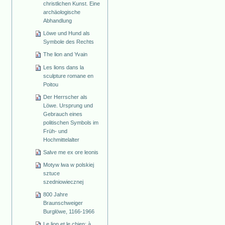
christlichen Kunst. Eine
archäologische
Abhandlung
Löwe und Hund als
Symbole des Rechts
The lion and Yvain
Les lions dans la
sculpture romane en
Poitou
Der Herrscher als
Löwe. Ursprung und
Gebrauch eines
politischen Symbols im
Früh- und
Hochmittelalter
Salve me ex ore leonis
Motyw lwa w polskiej
sztuce
szedniowiecznej
800 Jahre
Braunschweiger
Burglöwe, 1166-1966
Le lion et le chien: à