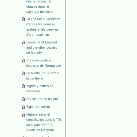
des territoires de
chasse dans le
paysage médiéval
La chasse au guépard
d'après les sources
arabes et les oeuvres
d'art musulman
Leopards of England
and the other papers
on heraldy
L'origine de deux
léopards de Normandie
Le bienheureux ??? et
la panthère
Tigres y estilos en
bestiarios
Sur les traces du lynx
Tiger and mirror
Matière, sens et
compilacion dans le "Dit
de la panthère" de
Nicole de Margival