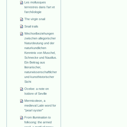
Les mollusques
terrestres dans l'art et
l'archéologie
The virgin snail
Snail trails
Wechselbeziehungen
zwischen allegorischer
Naturdeutung und der
naturkundlichen
Kenntnis von Muschel,
Schnecke und Nautilus.
Ein Beitrag aus
literarischer,
naturwissenschaftlicher
und kunsthistorischer
Sicht
Oceloe: a note on
Isidore of Seville
Mermicoleon, a
medieval Latin word for
"pearl oyster"
From illumination to
folksong: the armed