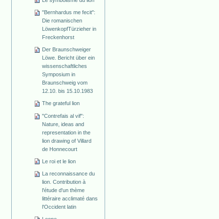
"Bernhardus me fecit":
Die romanischen
Löwenkopf­Türzieher in
Freckenhorst
Der Braunschweiger
Löwe. Bericht über ein
wissenschaftliches
Symposium in
Braunschweig vom
12.10. bis 15.10.1983
The grateful lion
"Contrefais al vif":
Nature, ideas and
representation in the
lion drawing of Villard
de Honnecourt
Le roi et le lion
La reconnaissance du
lion. Contribution à
l'étude d'un thème
littéraire acclimaté dans
l'Occident latin