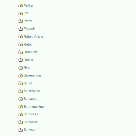
Pelikan
Pfau
Pferd
Phoenix
Rabe / Krähe
Ratte
Rebhuhn
Reiher
Rind
Salamander
Schaf
Schildkröte
Schlange
Schmetterling
Schnecke
Schwalbe
Schwan