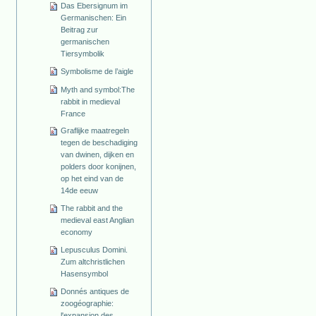
Das Ebersignum im
Germanischen: Ein
Beitrag zur
germanischen
Tiersymbolik
Symbolisme de l’aigle
Myth and symbol:The
rabbit in medieval
France
Graflijke maatregeln
tegen de beschadiging
van dwinen, dijken en
polders door konijnen,
op het eind van de
14de eeuw
The rabbit and the
medieval east Anglian
economy
Lepusculus Domini.
Zum altchristlichen
Hasensymbol
Donnés antiques de
zoogéographie:
l'expansion des