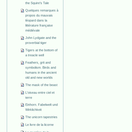
the Squire's Tale
Quelques remarques à
propos du mauvais
léopard dans la
littérature française
médiévale
John Lydgate and the
proverbial tiger
Tigers at the bottom of
a treacle well
Feathers, grit and
symbolism. Birds and
humans in the ancient
old and new worlds
The mask of the beast
L'oiseau entre ciel et
terre
Einhorn. Fabelwelt und
Wirklichkeit
The unicorn tapestries
Le livre de la licorne