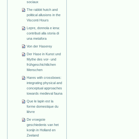
sociaux
The rabbit hutch and
political allusions in the
Visconti Hours
Lepre, donnola e iena:
contributi alla storia di
una metafora
Von der Haserey
Der Hase in Kunst und
Mythe des vor- und
frühgeschichtlichen
Menschen
Hares with crossbows:
integrating physical and
conceptual approaches
towards medieval fauna
Que le lapin est la
forme domestique du
lièvre
De vroegste
geschiedenis van het
konijn in Holland en
Zeeland