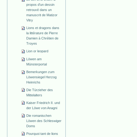
propos d'un dessin
retrouvé dans un
manuscrit de Matizor
Vitry
Lions et dragons dans
la littérature de Pierre
Damien à Chrétien de
Troyes
Lion or leopard
Löwen am
Münsterportal
Bemerkungen zum
Löwensiegel Herzog
Heinrichs
Die Türzieher des
Mittelalters
Kaiser Friedrich II. und
der Löwe von Anagni
Die romanischen
Löwen des Schleswiger
Doms
Pourquoi tant de lions