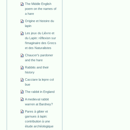
The Middle English
poem on the names of
a hare
Origine et histoire du
lapin
Les jeux du Lièvre et
du Lapin: réflexion sur
l'imaginaire des Grecs
et des Naturalistes
Chaucer's pardoner
and the hare
Rabbits and their
history
Cacciare la lepre col
bue
The rabbit in England
A medieval rabbit
warren at Bardney?
Pares à gibier et
garnues à lapin:
contribution à une
étude archéologique