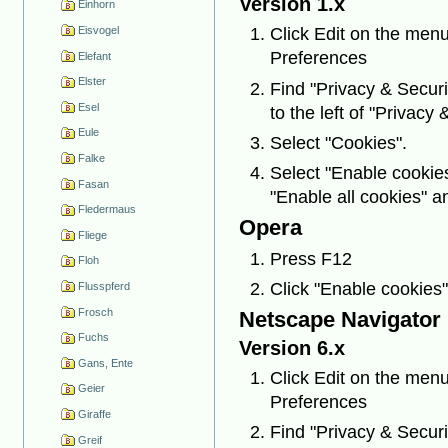
Version 1.x
Einhorn
Eisvogel
Click Edit on the menu
Preferences
Elefant
Elster
Find "Privacy & Securit
Esel
to the left of "Privacy &
Eule
Select "Cookies".
Falke
Select "Enable cookies 
Fasan
"Enable all cookies" a
Fledermaus
Opera
Fliege
Press F12
Floh
Click "Enable cookies"
Flusspferd
Frosch
Netscape Navigator
Fuchs
Version 6.x
Gans, Ente
Click Edit on the menu
Geier
Preferences
Giraffe
Find "Privacy & Securit
Greif