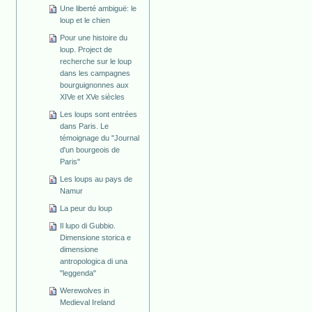
Une liberté ambiguë: le
loup et le chien
Pour une histoire du
loup. Project de
recherche sur le loup
dans les campagnes
bourguignonnes aux
XIVe et XVe siècles
Les loups sont entrées
dans Paris. Le
témoignage du "Journal
d'un bourgeois de
Paris"
Les loups au pays de
Namur
La peur du loup
Il lupo di Gubbio.
Dimensione storica e
dimensione
antropologica di una
"leggenda"
Werewolves in
Medieval Ireland