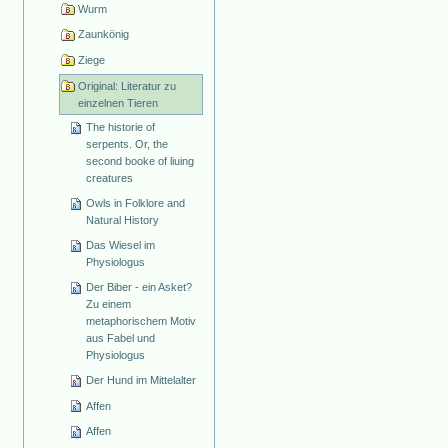
Wurm
Zaunkönig
Ziege
Original: Literatur zu
einzelnen Tieren
The historie of
serpents. Or, the
second booke of liuing
creatures
Owls in Folklore and
Natural History
Das Wiesel im
Physiologus
Der Biber - ein Asket?
Zu einem
metaphorischem Motiv
aus Fabel und
Physiologus
Der Hund im Mittelalter
Affen
Affen