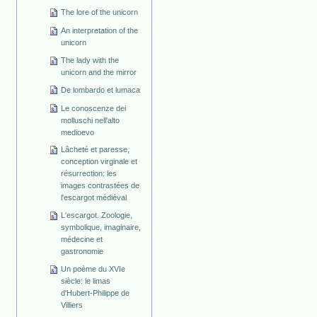
The lore of the unicorn
An interpretation of the
unicorn
The lady with the
unicorn and the mirror
De lombardo et lumaca
Le conoscenze dei
molluschi nell'alto
medioevo
Lâcheté et paresse,
conception virginale et
résurrection: les
images contrastées de
l'escargot médiéval
L'escargot. Zoologie,
symbolique, imaginaire,
médecine et
gastronomie
Un poème du XVIe
siècle: le limas
d'Hubert-Philippe de
Villiers