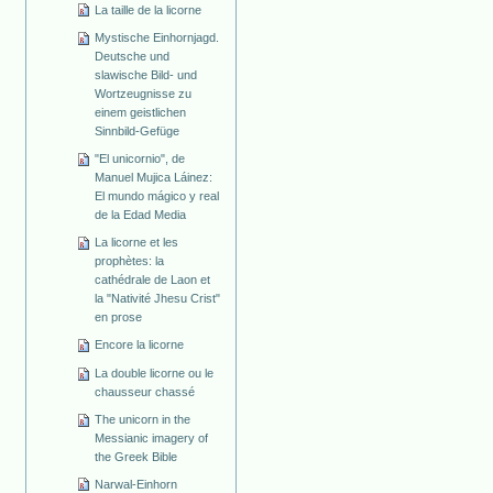
La taille de la licorne
Mystische Einhornjagd.
Deutsche und
slawische Bild- und
Wortzeugnisse zu
einem geistlichen
Sinnbild-Gefüge
"El unicornio", de
Manuel Mujica Láinez:
El mundo mágico y real
de la Edad Media
La licorne et les
prophètes: la
cathédrale de Laon et
la "Nativité Jhesu Crist"
en prose
Encore la licorne
La double licorne ou le
chausseur chassé
The unicorn in the
Messianic imagery of
the Greek Bible
Narwal-Einhorn