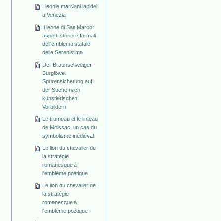
I leonie marciani lapidei
a Venezia
Il leone di San Marco:
aspetti storici e formali
dell'emblema statale
della Serenistima
Der Braunschweiger
Burglöwe.
Spurensicherung auf
der Suche nach
künstlerischen
Vorbildern
Le trumeau et le linteau
de Moissac: un cas du
symbolisme médiéval
Le lion du chevalier de
la stratégie
romanesque à
l'emblème poétique
Le lion du chevalier de
la stratégie
romanesque à
l'emblème poétique