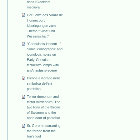
dans l'Occident
médiéval
Der Löwe des Villard de
Honnecourt:
Überlegungen zum
Thema "Kunst und
Wissenschaft"
"Conculabis leonem...".
Some iconographic and
iconologic notes on
Early-Christian
terracotta-lamps with
an Anastasis-scene
Il leone e il drago nelle
simbolica dell'età
patristica
Terror demonum and
terror inimicorum: The
two lions of the throne
of Salomon and the
open door of paradise
St. Gerome extracting
the throne from the
lion's foot