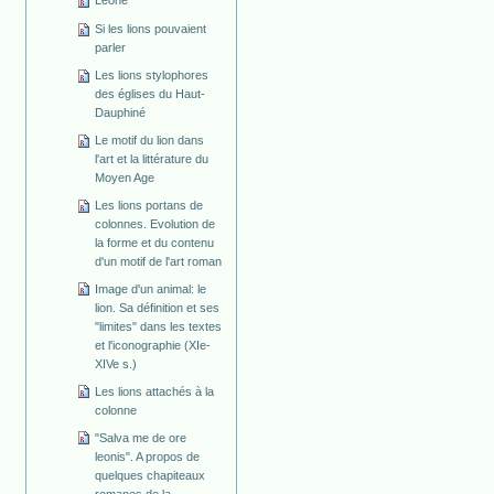
Leone
Si les lions pouvaient
parler
Les lions stylophores
des églises du Haut-
Dauphiné
Le motif du lion dans
l'art et la littérature du
Moyen Age
Les lions portans de
colonnes. Evolution de
la forme et du contenu
d'un motif de l'art roman
Image d'un animal: le
lion. Sa définition et ses
"limites" dans les textes
et l'iconographie (XIe-
XIVe s.)
Les lions attachés à la
colonne
"Salva me de ore
leonis". A propos de
quelques chapiteaux
romanes de la