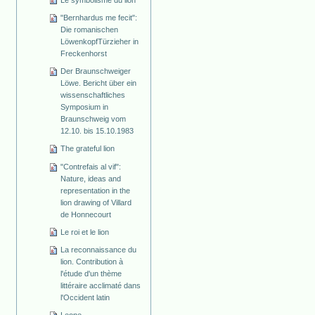
"Bernhardus me fecit":
Die romanischen
Löwenkopf­Türzieher in
Freckenhorst
Der Braunschweiger
Löwe. Bericht über ein
wissenschaftliches
Symposium in
Braunschweig vom
12.10. bis 15.10.1983
The grateful lion
"Contrefais al vif":
Nature, ideas and
representation in the
lion drawing of Villard
de Honnecourt
Le roi et le lion
La reconnaissance du
lion. Contribution à
l'étude d'un thème
littéraire acclimaté dans
l'Occident latin