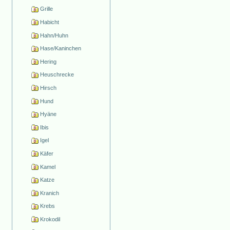
Grille
Habicht
Hahn/Huhn
Hase/Kaninchen
Hering
Heuschrecke
Hirsch
Hund
Hyäne
Ibis
Igel
Käfer
Kamel
Katze
Kranich
Krebs
Krokodil