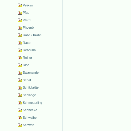
Pelikan
Pfau
Pferd
Phoenix
Rabe / Krähe
Ratte
Rebhuhn
Reiher
Rind
Salamander
Schaf
Schildkröte
Schlange
Schmetterling
Schnecke
Schwalbe
Schwan