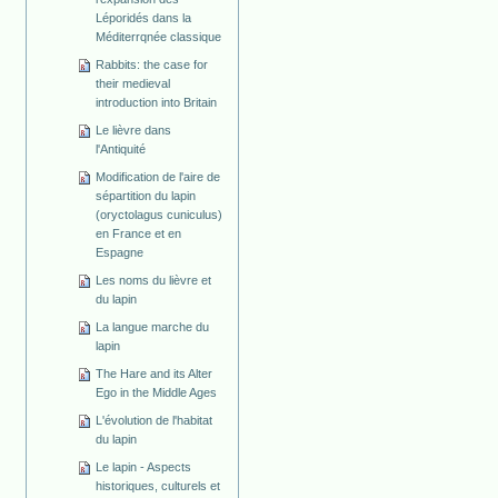
Léporidés dans la
Méditerrqnée classique
Rabbits: the case for
their medieval
introduction into Britain
Le lièvre dans
l'Antiquité
Modification de l'aire de
sépartition du lapin
(oryctolagus cuniculus)
en France et en
Espagne
Les noms du lièvre et
du lapin
La langue marche du
lapin
The Hare and its Alter
Ego in the Middle Ages
L'évolution de l'habitat
du lapin
Le lapin - Aspects
historiques, culturels et