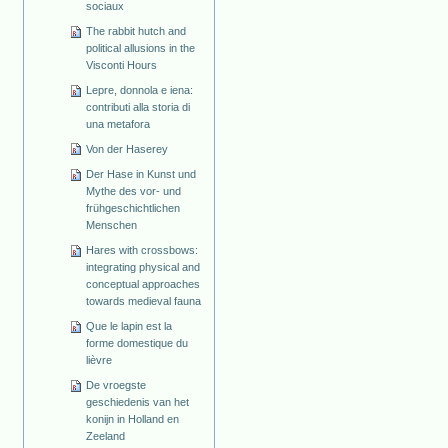
sociaux
The rabbit hutch and
political allusions in the
Visconti Hours
Lepre, donnola e iena:
contributi alla storia di
una metafora
Von der Haserey
Der Hase in Kunst und
Mythe des vor- und
frühgeschichtlichen
Menschen
Hares with crossbows:
integrating physical and
conceptual approaches
towards medieval fauna
Que le lapin est la
forme domestique du
lièvre
De vroegste
geschiedenis van het
konijn in Holland en
Zeeland