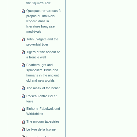
the Squire's Tale
Quelques remarques à
propos du mauvais
léopard dans la
littérature française
médiévale
John Lydgate and the
proverbial tiger
Tigers at the bottom of
a treacle well
Feathers, grit and
symbolism. Birds and
humans in the ancient
old and new worlds
The mask of the beast
L'oiseau entre ciel et
terre
Einhorn. Fabelwelt und
Wirklichkeit
The unicorn tapestries
Le livre de la licorne