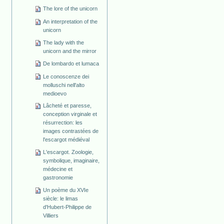
The lore of the unicorn
An interpretation of the
unicorn
The lady with the
unicorn and the mirror
De lombardo et lumaca
Le conoscenze dei
molluschi nell'alto
medioevo
Lâcheté et paresse,
conception virginale et
résurrection: les
images contrastées de
l'escargot médiéval
L'escargot. Zoologie,
symbolique, imaginaire,
médecine et
gastronomie
Un poème du XVIe
siècle: le limas
d'Hubert-Philippe de
Villiers