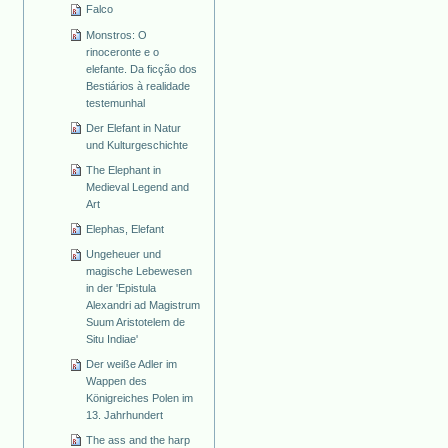
Falco
Monstros: O
rinoceronte e o
elefante. Da ficção dos
Bestiários à realidade
testemunhal
Der Elefant in Natur
und Kulturgeschichte
The Elephant in
Medieval Legend and
Art
Elephas, Elefant
Ungeheuer und
magische Lebewesen
in der 'Epistula
Alexandri ad Magistrum
Suum Aristotelem de
Situ Indiae'
Der weiße Adler im
Wappen des
Königreiches Polen im
13. Jahrhundert
The ass and the harp