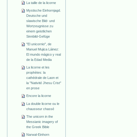
La taille de la licorne
Mystische Einhornjagd.
Deutsche und
slawische Bild- und
Wortzeugnisse zu
einem geistlichen
Sinnbild-Gefüge
"El unicornio", de
Manuel Mujica Láinez:
El mundo mágico y real
de la Edad Media
La licorne et les
prophètes: la
cathédrale de Laon et
la "Nativité Jhesu Crist"
en prose
Encore la licorne
La double licorne ou le
chausseur chassé
The unicorn in the
Messianic imagery of
the Greek Bible
Narwal-Einhorn