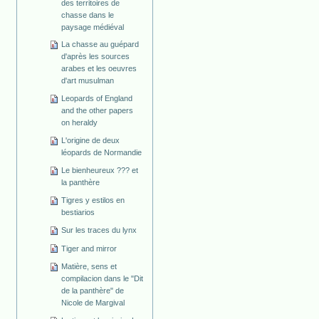
des territoires de
chasse dans le
paysage médiéval
La chasse au guépard
d'après les sources
arabes et les oeuvres
d'art musulman
Leopards of England
and the other papers
on heraldy
L'origine de deux
léopards de Normandie
Le bienheureux ??? et
la panthère
Tigres y estilos en
bestiarios
Sur les traces du lynx
Tiger and mirror
Matière, sens et
compilacion dans le "Dit
de la panthère" de
Nicole de Margival