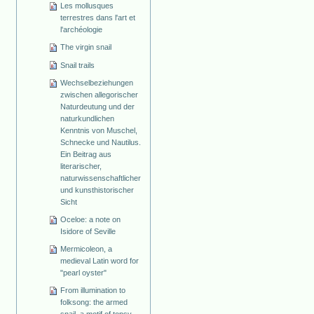
Les mollusques
terrestres dans l'art et
l'archéologie
The virgin snail
Snail trails
Wechselbeziehungen
zwischen allegorischer
Naturdeutung und der
naturkundlichen
Kenntnis von Muschel,
Schnecke und Nautilus.
Ein Beitrag aus
literarischer,
naturwissenschaftlicher
und kunsthistorischer
Sicht
Oceloe: a note on
Isidore of Seville
Mermicoleon, a
medieval Latin word for
"pearl oyster"
From illumination to
folksong: the armed