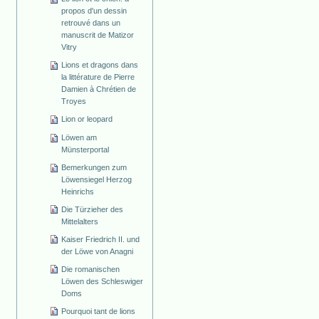
propos d'un dessin
retrouvé dans un
manuscrit de Matizor
Vitry
Lions et dragons dans
la littérature de Pierre
Damien à Chrétien de
Troyes
Lion or leopard
Löwen am
Münsterportal
Bemerkungen zum
Löwensiegel Herzog
Heinrichs
Die Türzieher des
Mittelalters
Kaiser Friedrich II. und
der Löwe von Anagni
Die romanischen
Löwen des Schleswiger
Doms
Pourquoi tant de lions