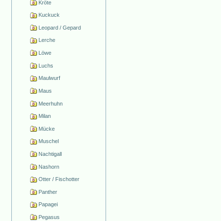
Kröte
Kuckuck
Leopard / Gepard
Lerche
Löwe
Luchs
Maulwurf
Maus
Meerhuhn
Milan
Mücke
Muschel
Nachtigall
Nashorn
Otter / Fischotter
Panther
Papagei
Pegasus