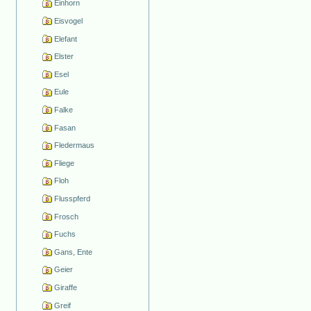
Einhorn
Eisvogel
Elefant
Elster
Esel
Eule
Falke
Fasan
Fledermaus
Fliege
Floh
Flusspferd
Frosch
Fuchs
Gans, Ente
Geier
Giraffe
Greif