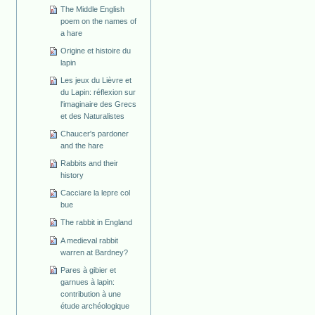
The Middle English
poem on the names of
a hare
Origine et histoire du
lapin
Les jeux du Lièvre et
du Lapin: réflexion sur
l'imaginaire des Grecs
et des Naturalistes
Chaucer's pardoner
and the hare
Rabbits and their
history
Cacciare la lepre col
bue
The rabbit in England
A medieval rabbit
warren at Bardney?
Pares à gibier et
garnues à lapin:
contribution à une
étude archéologique