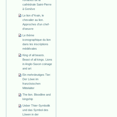
cathédrale Saint-Pierre
à Genève
Le lion d'Yvain, le
chevalier au lion.
Approches d'un chef-
d'oeuvre
Le thème
iconographique du lion
dans les inscriptions
médiévales
King of all beasts.
Beast of all kings. Lions
in Anglo-Saxon coinage
and art
Ein mehrdeutiges Tier:
Der Löwe im
französischen
Mittelalter
The lion. Bloodline and
kingship
Ueber Thier-Symbolik
und das Symbol des
Löwen in der