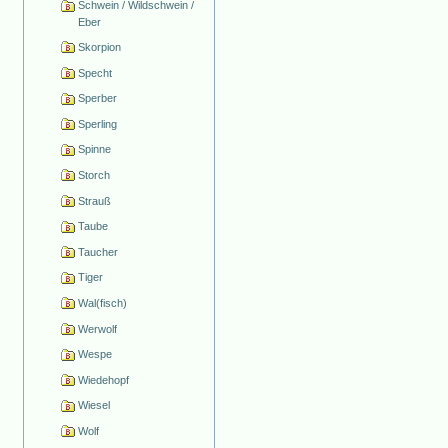
Schwein / Wildschwein /
Eber
Skorpion
Specht
Sperber
Sperling
Spinne
Storch
Strauß
Taube
Taucher
Tiger
Wal(fisch)
Werwolf
Wespe
Wiedehopf
Wiesel
Wolf