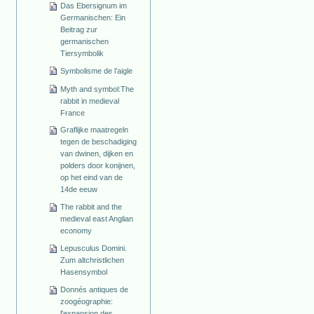
Das Ebersignum im
Germanischen: Ein
Beitrag zur
germanischen
Tiersymbolik
Symbolisme de l’aigle
Myth and symbol:The
rabbit in medieval
France
Graflijke maatregeln
tegen de beschadiging
van dwinen, dijken en
polders door konijnen,
op het eind van de
14de eeuw
The rabbit and the
medieval east Anglian
economy
Lepusculus Domini.
Zum altchristlichen
Hasensymbol
Donnés antiques de
zoogéographie:
l'expansion des