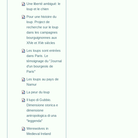
Une liberté ambiguë: le
loup et le chien
Pour une histoire du
loup. Project de
recherche sur le loup
dans les campagnes
bourguignonnes aux
XIVe et XVe siècles
Les loups sont entrées
dans Paris. Le
témoignage du "Journal
d'un bourgeois de
Paris"
Les loups au pays de
Namur
La peur du loup
Il lupo di Gubbio.
Dimensione storica e
dimensione
antropologica di una
"leggenda"
Werewolves in
Medieval Ireland