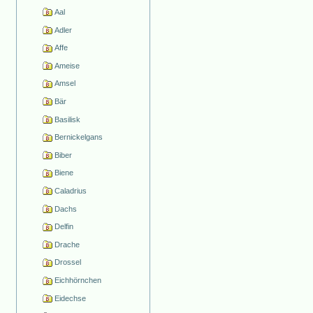
Aal
Adler
Affe
Ameise
Amsel
Bär
Basilisk
Bernickelgans
Biber
Biene
Caladrius
Dachs
Delfin
Drache
Drossel
Eichhörnchen
Eidechse