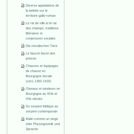
Diverse appelations de
la belette sur le
territoire gallo-roman
Le rat de ville et le rat
des champs: traditions
littéraires et
conjectures sociales
Die moralischen Tiere
Le faucon favori des
princes
Chasses et équipages
de chasse en
Bourgogne ducale
(vers 1360-1420)
Oiseaux et oiseleurs en
Bourgogne au XIVe et
XVe siècles
Du serpent biblique au
serpent contemporain
Malin comme un singe
oder Physiognomik und
Sprache