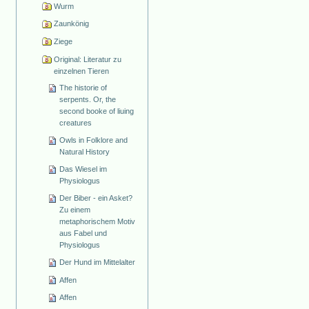
Wurm
Zaunkönig
Ziege
Original: Literatur zu
einzelnen Tieren
The historie of
serpents. Or, the
second booke of liuing
creatures
Owls in Folklore and
Natural History
Das Wiesel im
Physiologus
Der Biber - ein Asket?
Zu einem
metaphorischem Motiv
aus Fabel und
Physiologus
Der Hund im Mittelalter
Affen
Affen