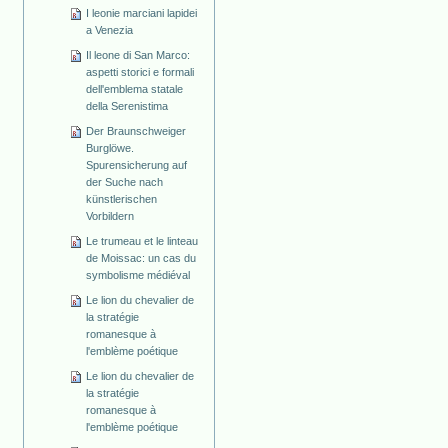
I leonie marciani lapidei
a Venezia
Il leone di San Marco:
aspetti storici e formali
dell'emblema statale
della Serenistima
Der Braunschweiger
Burglöwe.
Spurensicherung auf
der Suche nach
künstlerischen
Vorbildern
Le trumeau et le linteau
de Moissac: un cas du
symbolisme médiéval
Le lion du chevalier de
la stratégie
romanesque à
l'emblème poétique
Le lion du chevalier de
la stratégie
romanesque à
l'emblème poétique