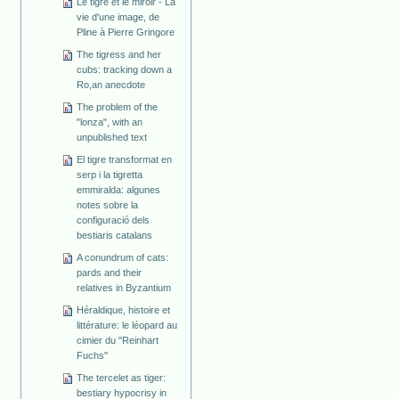
Le tigre et le miroir - La
vie d'une image, de
Pline à Pierre Gringore
The tigress and her
cubs: tracking down a
Ro,an anecdote
The problem of the
"lonza", with an
unpublished text
El tigre transformat en
serp i la tigretta
emmiralda: algunes
notes sobre la
configuració dels
bestiaris catalans
A conundrum of cats:
pards and their
relatives in Byzantium
Héraldique, histoire et
littérature: le léopard au
cimier du "Reinhart
Fuchs"
The tercelet as tiger:
bestiary hypocrisy in