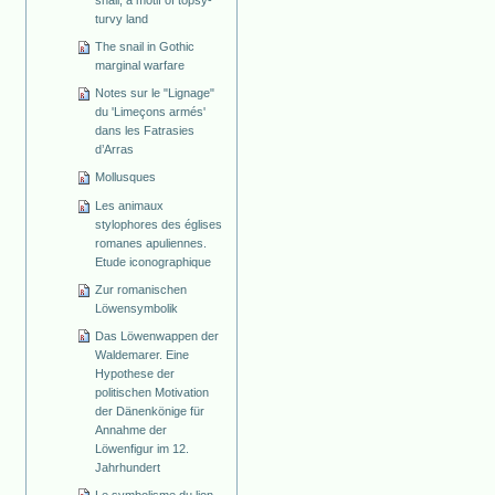
snail, a motif of topsy-
turvy land
The snail in Gothic
marginal warfare
Notes sur le "Lignage"
du 'Limeçons armés'
dans les Fatrasies
d’Arras
Mollusques
Les animaux
stylophores des églises
romanes apuliennes.
Etude iconographique
Zur romanischen
Löwensymbolik
Das Löwenwappen der
Waldemarer. Eine
Hypothese der
politischen Motivation
der Dänenkönige für
Annahme der
Löwenfigur im 12.
Jahrhundert
Le symbolisme du lion