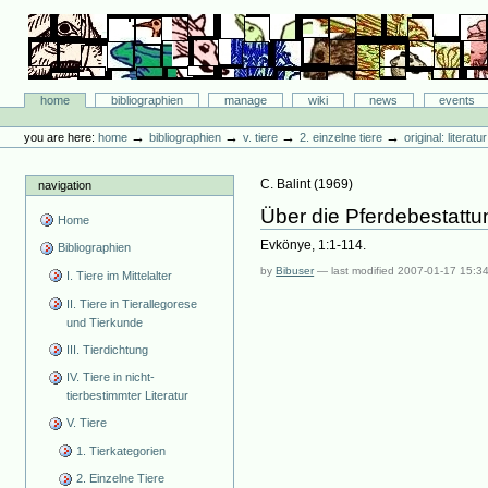
Skip
to
content.
|
Skip
Bibliographie-Portal
to
Sections
home
bibliographien
manage
wiki
news
events
navigation
Personal
tools
→
→
→
→
you are here:
home
bibliographien
v. tiere
2. einzelne tiere
original: literat
C. Balint
(
1969
)
navigation
Über die Pferdebestatt
Home
Evkönye, 1:1-114.
Bibliographien
by
Bibuser
—
last modified
2007-01-17 15:3
I. Tiere im Mittelalter
II. Tiere in Tierallegorese
und Tierkunde
III. Tierdichtung
IV. Tiere in nicht-
tierbestimmter Literatur
V. Tiere
1. Tierkategorien
2. Einzelne Tiere