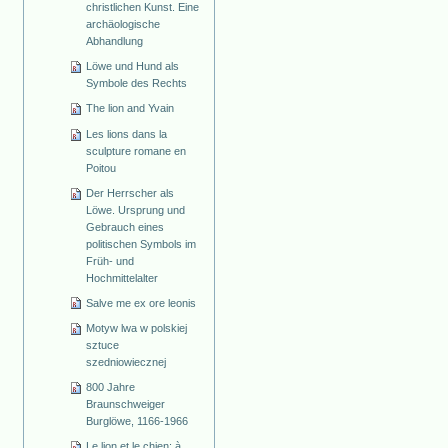
christlichen Kunst. Eine
archäologische
Abhandlung
Löwe und Hund als
Symbole des Rechts
The lion and Yvain
Les lions dans la
sculpture romane en
Poitou
Der Herrscher als
Löwe. Ursprung und
Gebrauch eines
politischen Symbols im
Früh- und
Hochmittelalter
Salve me ex ore leonis
Motyw lwa w polskiej
sztuce
szedniowiecznej
800 Jahre
Braunschweiger
Burglöwe, 1166-1966
Le lion et le chien: à