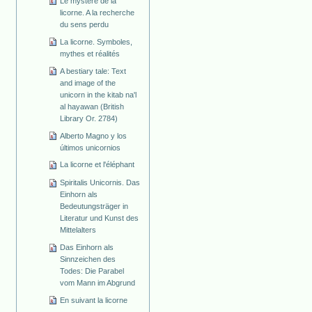
Le mystère de la
licorne. A la recherche
du sens perdu
La licorne. Symboles,
mythes et réalités
A bestiary tale: Text
and image of the
unicorn in the kitab na'l
al hayawan (British
Library Or. 2784)
Alberto Magno y los
últimos unicornios
La licorne et l'éléphant
Spiritalis Unicornis. Das
Einhorn als
Bedeutungsträger in
Literatur und Kunst des
Mittelalters
Das Einhorn als
Sinnzeichen des
Todes: Die Parabel
vom Mann im Abgrund
En suivant la licorne