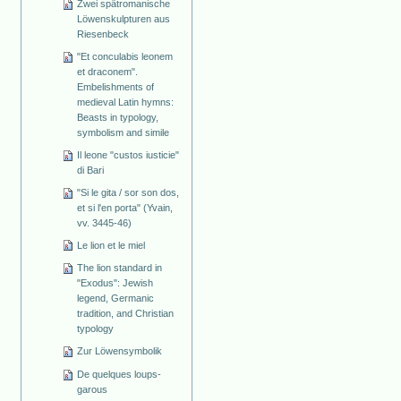
Zwei spätromanische
Löwenskulpturen aus
Riesenbeck
"Et conculabis leonem
et draconem".
Embelishments of
medieval Latin hymns:
Beasts in typology,
symbolism and simile
Il leone "custos iusticie"
di Bari
"Si le gita / sor son dos,
et si l'en porta" (Yvain,
vv. 3445-46)
Le lion et le miel
The lion standard in
"Exodus": Jewish
legend, Germanic
tradition, and Christian
typology
Zur Löwensymbolik
De quelques loups-
garous