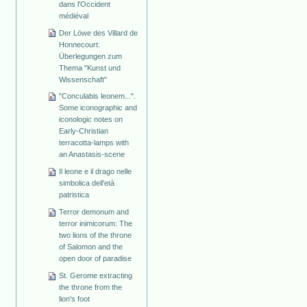
dans l'Occident
médiéval
Der Löwe des Villard de
Honnecourt:
Überlegungen zum
Thema "Kunst und
Wissenschaft"
"Conculabis leonem...".
Some iconographic and
iconologic notes on
Early-Christian
terracotta-lamps with
an Anastasis-scene
Il leone e il drago nelle
simbolica dell'età
patristica
Terror demonum and
terror inimicorum: The
two lions of the throne
of Salomon and the
open door of paradise
St. Gerome extracting
the throne from the
lion's foot