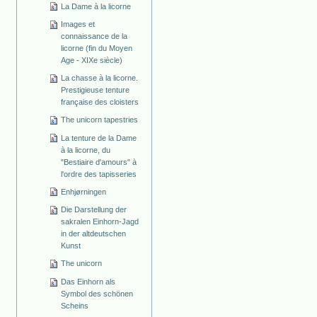
La Dame à la licorne
Images et
connaissance de la
licorne (fin du Moyen
Age - XIXe siècle)
La chasse à la licorne.
Prestigieuse tenture
française des cloisters
The unicorn tapestries
La tenture de la Dame
à la licorne, du
"Bestiaire d'amours" à
l'ordre des tapisseries
Enhjørningen
Die Darstellung der
sakralen Einhorn-Jagd
in der altdeutschen
Kunst
The unicorn
Das Einhorn als
Symbol des schönen
Scheins