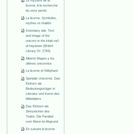
Le mystère de la
licorne. A la recherche
du sens perdu
La licorne. Symboles,
mythes et réalités
A bestiary tale: Text
and image of the
unicorn in the kitab na'l
al hayawan (British
Library Or. 2784)
Alberto Magno y los
últimos unicornios
La licorne et l'éléphant
Spiritalis Unicornis. Das
Einhorn als
Bedeutungsträger in
Literatur und Kunst des
Mittelalters
Das Einhorn als
Sinnzeichen des
Todes: Die Parabel
vom Mann im Abgrund
En suivant la licorne