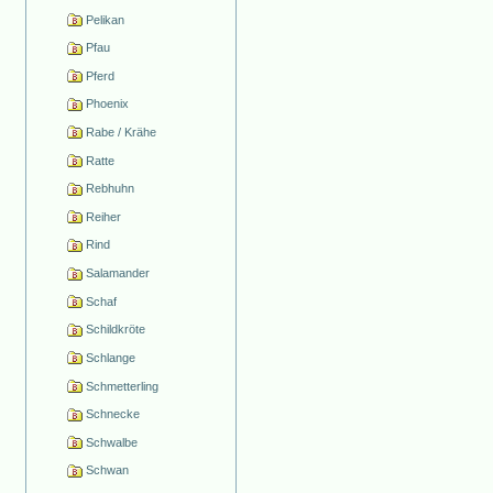
Pelikan
Pfau
Pferd
Phoenix
Rabe / Krähe
Ratte
Rebhuhn
Reiher
Rind
Salamander
Schaf
Schildkröte
Schlange
Schmetterling
Schnecke
Schwalbe
Schwan