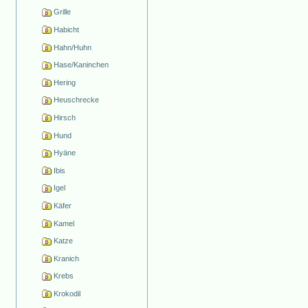
Grille
Habicht
Hahn/Huhn
Hase/Kaninchen
Hering
Heuschrecke
Hirsch
Hund
Hyäne
Ibis
Igel
Käfer
Kamel
Katze
Kranich
Krebs
Krokodil