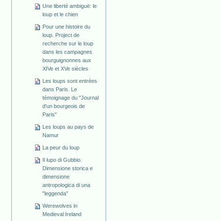
Une liberté ambiguë: le
loup et le chien
Pour une histoire du
loup. Project de
recherche sur le loup
dans les campagnes
bourguignonnes aux
XIVe et XVe siècles
Les loups sont entrées
dans Paris. Le
témoignage du "Journal
d'un bourgeois de
Paris"
Les loups au pays de
Namur
La peur du loup
Il lupo di Gubbio.
Dimensione storica e
dimensione
antropologica di una
"leggenda"
Werewolves in
Medieval Ireland