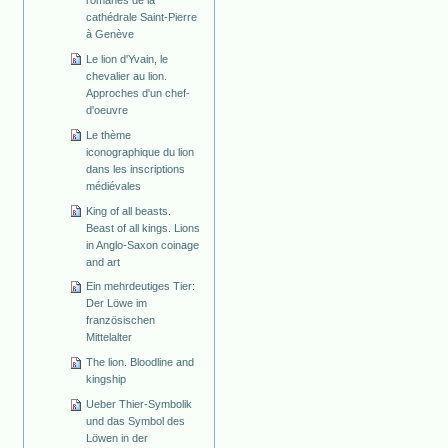
cathédrale Saint-Pierre
à Genève
Le lion d'Yvain, le
chevalier au lion.
Approches d'un chef-
d'oeuvre
Le thème
iconographique du lion
dans les inscriptions
médiévales
King of all beasts.
Beast of all kings. Lions
in Anglo-Saxon coinage
and art
Ein mehrdeutiges Tier:
Der Löwe im
französischen
Mittelalter
The lion. Bloodline and
kingship
Ueber Thier-Symbolik
und das Symbol des
Löwen in der