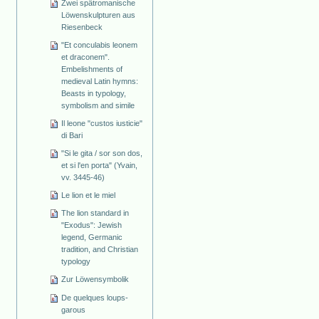
Zwei spätromanische
Löwenskulpturen aus
Riesenbeck
"Et conculabis leonem
et draconem".
Embelishments of
medieval Latin hymns:
Beasts in typology,
symbolism and simile
Il leone "custos iusticie"
di Bari
"Si le gita / sor son dos,
et si l'en porta" (Yvain,
vv. 3445-46)
Le lion et le miel
The lion standard in
"Exodus": Jewish
legend, Germanic
tradition, and Christian
typology
Zur Löwensymbolik
De quelques loups-
garous