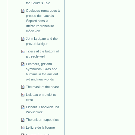
the Squire's Tale
Quelques remarques à
propos du mauvais
léopard dans la
littérature française
médiévale
John Lydgate and the
proverbial tiger
Tigers at the bottom of
a treacle well
Feathers, grit and
symbolism. Birds and
humans in the ancient
old and new worlds
The mask of the beast
L'oiseau entre ciel et
terre
Einhorn. Fabelwelt und
Wirklichkeit
The unicorn tapestries
Le livre de la licorne