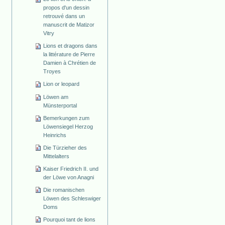
propos d'un dessin
retrouvé dans un
manuscrit de Matizor
Vitry
Lions et dragons dans
la littérature de Pierre
Damien à Chrétien de
Troyes
Lion or leopard
Löwen am
Münsterportal
Bemerkungen zum
Löwensiegel Herzog
Heinrichs
Die Türzieher des
Mittelalters
Kaiser Friedrich II. und
der Löwe von Anagni
Die romanischen
Löwen des Schleswiger
Doms
Pourquoi tant de lions