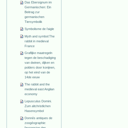
Das Ebersignum im
Germanischen: Ein
Beitrag zur
germanischen
Tiersymbolik
Symbolisme de l’aigle
Myth and symbol:The
rabbit in medieval
France
Graflijke maatregeln
tegen de beschadiging
van dwinen, dijken en
polders door konijnen,
op het eind van de
14de eeuw
The rabbit and the
medieval east Anglian
economy
Lepusculus Domini.
Zum altchristlichen
Hasensymbol
Donnés antiques de
zoogéographie:
l'expansion des