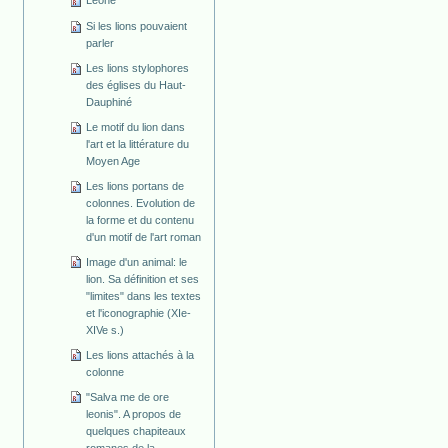
Leone
Si les lions pouvaient
parler
Les lions stylophores
des églises du Haut-
Dauphiné
Le motif du lion dans
l'art et la littérature du
Moyen Age
Les lions portans de
colonnes. Evolution de
la forme et du contenu
d'un motif de l'art roman
Image d'un animal: le
lion. Sa définition et ses
"limites" dans les textes
et l'iconographie (XIe-
XIVe s.)
Les lions attachés à la
colonne
"Salva me de ore
leonis". A propos de
quelques chapiteaux
romanes de la