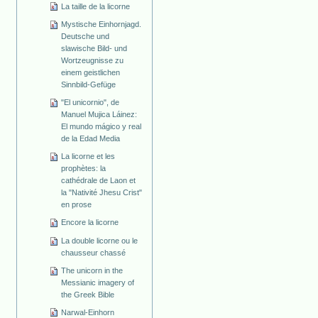
La taille de la licorne
Mystische Einhornjagd.
Deutsche und
slawische Bild- und
Wortzeugnisse zu
einem geistlichen
Sinnbild-Gefüge
"El unicornio", de
Manuel Mujica Láinez:
El mundo mágico y real
de la Edad Media
La licorne et les
prophètes: la
cathédrale de Laon et
la "Nativité Jhesu Crist"
en prose
Encore la licorne
La double licorne ou le
chausseur chassé
The unicorn in the
Messianic imagery of
the Greek Bible
Narwal-Einhorn