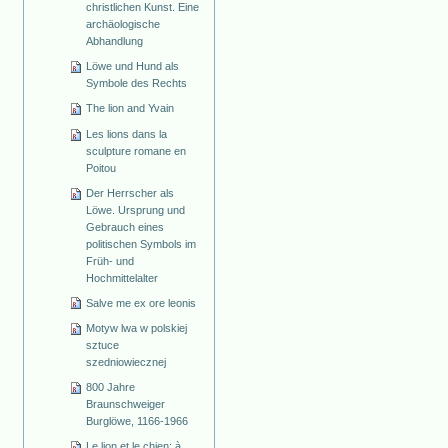
christlichen Kunst. Eine
archäologische
Abhandlung
Löwe und Hund als
Symbole des Rechts
The lion and Yvain
Les lions dans la
sculpture romane en
Poitou
Der Herrscher als
Löwe. Ursprung und
Gebrauch eines
politischen Symbols im
Früh- und
Hochmittelalter
Salve me ex ore leonis
Motyw lwa w polskiej
sztuce
szedniowiecznej
800 Jahre
Braunschweiger
Burglöwe, 1166-1966
Le lion et le chien: à