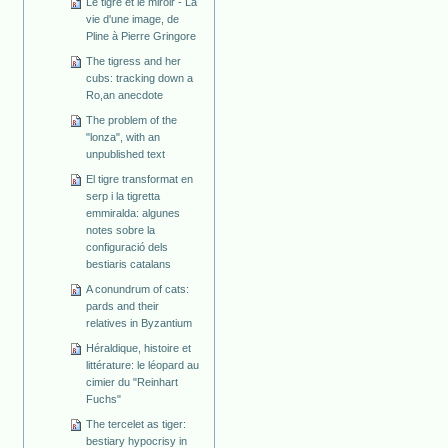
Le tigre et le miroir - La
vie d'une image, de
Pline à Pierre Gringore
The tigress and her
cubs: tracking down a
Ro,an anecdote
The problem of the
"lonza", with an
unpublished text
El tigre transformat en
serp i la tigretta
emmiralda: algunes
notes sobre la
configuració dels
bestiaris catalans
A conundrum of cats:
pards and their
relatives in Byzantium
Héraldique, histoire et
littérature: le léopard au
cimier du "Reinhart
Fuchs"
The tercelet as tiger:
bestiary hypocrisy in