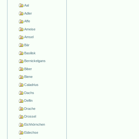
Aal
Adler
Affe
Ameise
Amsel
Bär
Basilisk
Bernickelgans
Biber
Biene
Caladrius
Dachs
Delfin
Drache
Drossel
Eichhörnchen
Eidechse