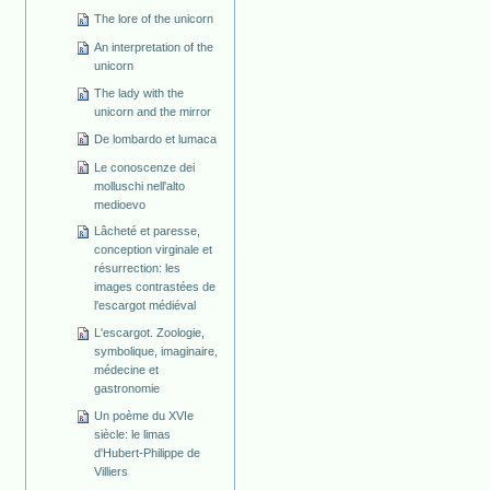
The lore of the unicorn
An interpretation of the
unicorn
The lady with the
unicorn and the mirror
De lombardo et lumaca
Le conoscenze dei
molluschi nell'alto
medioevo
Lâcheté et paresse,
conception virginale et
résurrection: les
images contrastées de
l'escargot médiéval
L'escargot. Zoologie,
symbolique, imaginaire,
médecine et
gastronomie
Un poème du XVIe
siècle: le limas
d'Hubert-Philippe de
Villiers