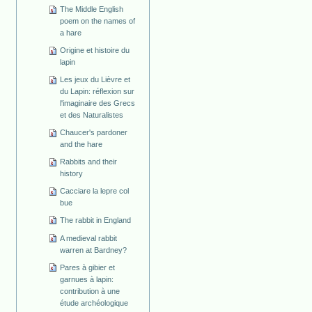
The Middle English
poem on the names of
a hare
Origine et histoire du
lapin
Les jeux du Lièvre et
du Lapin: réflexion sur
l'imaginaire des Grecs
et des Naturalistes
Chaucer's pardoner
and the hare
Rabbits and their
history
Cacciare la lepre col
bue
The rabbit in England
A medieval rabbit
warren at Bardney?
Pares à gibier et
garnues à lapin:
contribution à une
étude archéologique