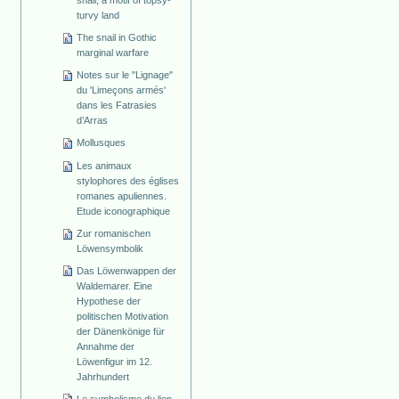
snail, a motif of topsy-
turvy land
The snail in Gothic
marginal warfare
Notes sur le "Lignage"
du 'Limeçons armés'
dans les Fatrasies
d’Arras
Mollusques
Les animaux
stylophores des églises
romanes apuliennes.
Etude iconographique
Zur romanischen
Löwensymbolik
Das Löwenwappen der
Waldemarer. Eine
Hypothese der
politischen Motivation
der Dänenkönige für
Annahme der
Löwenfigur im 12.
Jahrhundert
Le symbolisme du lion