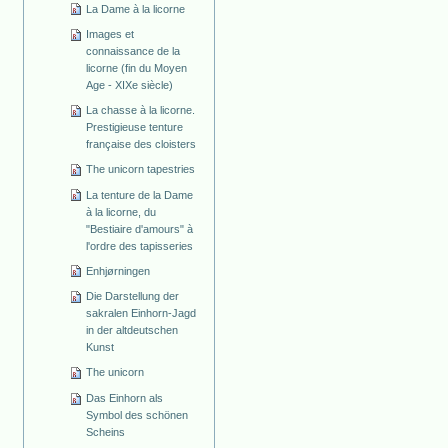
La Dame à la licorne
Images et
connaissance de la
licorne (fin du Moyen
Age - XIXe siècle)
La chasse à la licorne.
Prestigieuse tenture
française des cloisters
The unicorn tapestries
La tenture de la Dame
à la licorne, du
"Bestiaire d'amours" à
l'ordre des tapisseries
Enhjørningen
Die Darstellung der
sakralen Einhorn-Jagd
in der altdeutschen
Kunst
The unicorn
Das Einhorn als
Symbol des schönen
Scheins