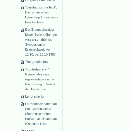
"Bernhardus me fecit":
Die romanischen
Löwenkopf­Türzieher in
Freckenhorst
Der Braunschweiger
Löwe. Bericht über ein
wissenschaftliches
Symposium in
Braunschweig vom
12.10. bis 15.10.1983
The grateful lion
"Contrefais al vif":
Nature, ideas and
representation in the
lion drawing of Villard
de Honnecourt
Le roi et le lion
La reconnaissance du
lion. Contribution à
l'étude d'un thème
littéraire acclimaté dans
l'Occident latin