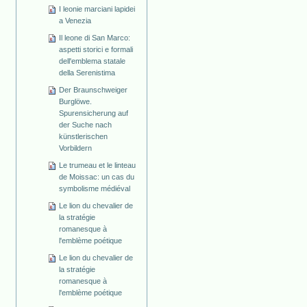
I leonie marciani lapidei
a Venezia
Il leone di San Marco:
aspetti storici e formali
dell'emblema statale
della Serenistima
Der Braunschweiger
Burglöwe.
Spurensicherung auf
der Suche nach
künstlerischen
Vorbildern
Le trumeau et le linteau
de Moissac: un cas du
symbolisme médiéval
Le lion du chevalier de
la stratégie
romanesque à
l'emblème poétique
Le lion du chevalier de
la stratégie
romanesque à
l'emblème poétique