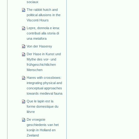
sociaux
The rabbit hutch and
political allusions in the
Visconti Hours
Lepre, donnola e iena:
contributi alla storia di
una metafora
Von der Haserey
Der Hase in Kunst und
Mythe des vor- und
frühgeschichtlichen
Menschen
Hares with crossbows:
integrating physical and
conceptual approaches
towards medieval fauna
Que le lapin est la
forme domestique du
lièvre
De vroegste
geschiedenis van het
konijn in Holland en
Zeeland