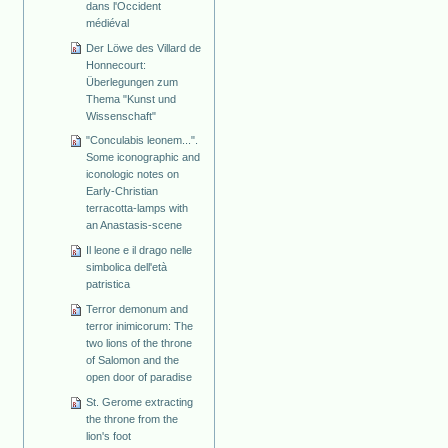
dans l'Occident
médiéval
Der Löwe des Villard de
Honnecourt:
Überlegungen zum
Thema "Kunst und
Wissenschaft"
"Conculabis leonem...".
Some iconographic and
iconologic notes on
Early-Christian
terracotta-lamps with
an Anastasis-scene
Il leone e il drago nelle
simbolica dell'età
patristica
Terror demonum and
terror inimicorum: The
two lions of the throne
of Salomon and the
open door of paradise
St. Gerome extracting
the throne from the
lion's foot