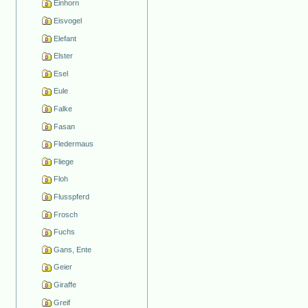
Einhorn
Eisvogel
Elefant
Elster
Esel
Eule
Falke
Fasan
Fledermaus
Fliege
Floh
Flusspferd
Frosch
Fuchs
Gans, Ente
Geier
Giraffe
Greif