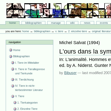
Skip
to
content.
|
Skip
Bibliographie-Portal
to
Sections
home
bibliographien
manage
wiki
news
events
navigation
Personal
tools
→
→
→
→
you are here:
home
bibliographien
v. tiere
2. einzelne tiere
original: literat
Michel Salvat
(
1994
)
navigation
L'ours dans la sy
Home
Bibliographien
In: L'animalité. Hommes et
I. Tiere im Mittelalter
ed. by A. Niderst. Gunter 
II. Tiere in Tierallegorese
by
Bibuser
—
last modified
2007
und Tierkunde
III. Tierdichtung
IV. Tiere in nicht-
tierbestimmter Literatur
V. Tiere
1. Tierkategorien
2. Einzelne Tiere