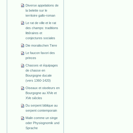
Diverse appelations de
la belette sur le
territoire gallo-roman
Le rat de ville et le rat
des champs: traditions
littéraires et
conjectures sociales
Die moralischen Tiere
Le faucon favori des
princes
Chasses et équipages
de chasse en
Bourgogne ducale
(vers 1360-1420)
Oiseaux et oiseleurs en
Bourgogne au XIVe et
XVe siècles
Du serpent biblique au
serpent contemporain
Malin comme un singe
oder Physiognomik und
Sprache