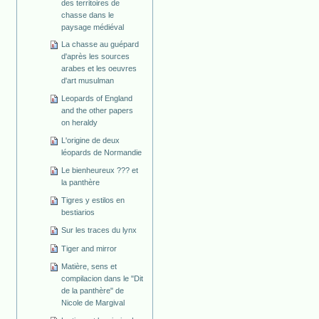
des territoires de
chasse dans le
paysage médiéval
La chasse au guépard
d'après les sources
arabes et les oeuvres
d'art musulman
Leopards of England
and the other papers
on heraldy
L'origine de deux
léopards de Normandie
Le bienheureux ??? et
la panthère
Tigres y estilos en
bestiarios
Sur les traces du lynx
Tiger and mirror
Matière, sens et
compilacion dans le "Dit
de la panthère" de
Nicole de Margival