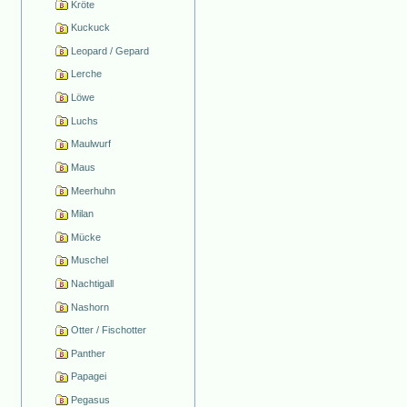
Kröte
Kuckuck
Leopard / Gepard
Lerche
Löwe
Luchs
Maulwurf
Maus
Meerhuhn
Milan
Mücke
Muschel
Nachtigall
Nashorn
Otter / Fischotter
Panther
Papagei
Pegasus