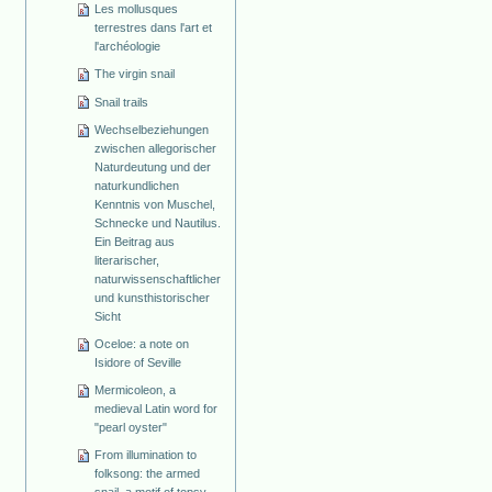
Les mollusques
terrestres dans l'art et
l'archéologie
The virgin snail
Snail trails
Wechselbeziehungen
zwischen allegorischer
Naturdeutung und der
naturkundlichen
Kenntnis von Muschel,
Schnecke und Nautilus.
Ein Beitrag aus
literarischer,
naturwissenschaftlicher
und kunsthistorischer
Sicht
Oceloe: a note on
Isidore of Seville
Mermicoleon, a
medieval Latin word for
"pearl oyster"
From illumination to
folksong: the armed