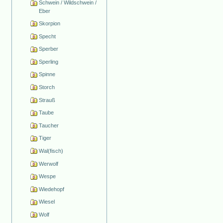
Schwein / Wildschwein /
Eber
Skorpion
Specht
Sperber
Sperling
Spinne
Storch
Strauß
Taube
Taucher
Tiger
Wal(fisch)
Werwolf
Wespe
Wiedehopf
Wiesel
Wolf