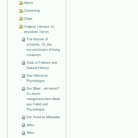
Wurm
Zaunkönig
Ziege
Original: Literatur zu
einzelnen Tieren
The historie of
serpents. Or, the
second booke of liuing
creatures
Owls in Folklore and
Natural History
Das Wiesel im
Physiologus
Der Biber - ein Asket?
Zu einem
metaphorischem Motiv
aus Fabel und
Physiologus
Der Hund im Mittelalter
Affen
Affen