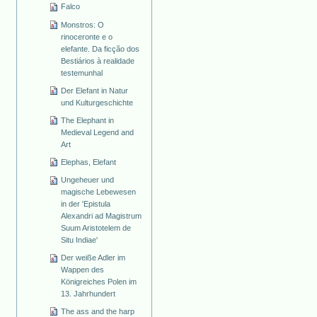
Falco
Monstros: O
rinoceronte e o
elefante. Da ficção dos
Bestiários à realidade
testemunhal
Der Elefant in Natur
und Kulturgeschichte
The Elephant in
Medieval Legend and
Art
Elephas, Elefant
Ungeheuer und
magische Lebewesen
in der 'Epistula
Alexandri ad Magistrum
Suum Aristotelem de
Situ Indiae'
Der weiße Adler im
Wappen des
Königreiches Polen im
13. Jahrhundert
The ass and the harp