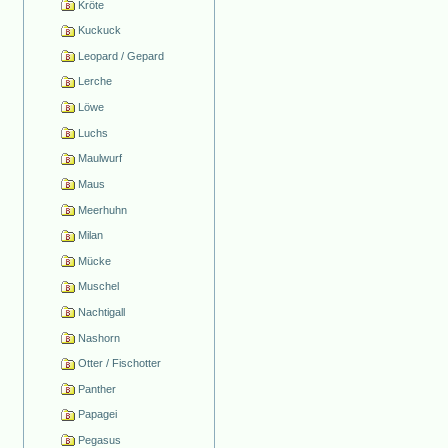
Kröte
Kuckuck
Leopard / Gepard
Lerche
Löwe
Luchs
Maulwurf
Maus
Meerhuhn
Milan
Mücke
Muschel
Nachtigall
Nashorn
Otter / Fischotter
Panther
Papagei
Pegasus