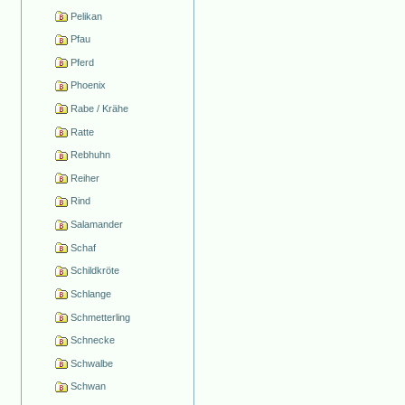
Pelikan
Pfau
Pferd
Phoenix
Rabe / Krähe
Ratte
Rebhuhn
Reiher
Rind
Salamander
Schaf
Schildkröte
Schlange
Schmetterling
Schnecke
Schwalbe
Schwan