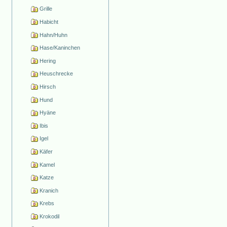
Grille
Habicht
Hahn/Huhn
Hase/Kaninchen
Hering
Heuschrecke
Hirsch
Hund
Hyäne
Ibis
Igel
Käfer
Kamel
Katze
Kranich
Krebs
Krokodil