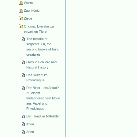
Wurm
Zaunkönig
Ziege
Original: Literatur zu
einzelnen Tieren
The historie of
serpents. Or, the
second booke of liuing
creatures
Owls in Folklore and
Natural History
Das Wiesel im
Physiologus
Der Biber - ein Asket?
Zu einem
metaphorischem Motiv
aus Fabel und
Physiologus
Der Hund im Mittelalter
Affen
Affen