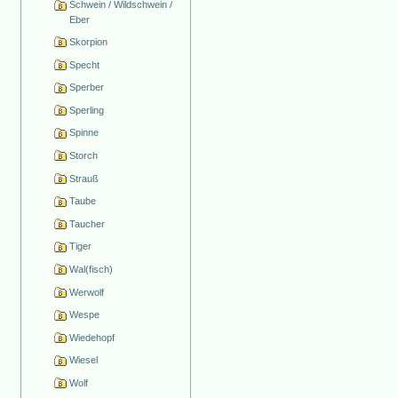
Schwein / Wildschwein /
Eber
Skorpion
Specht
Sperber
Sperling
Spinne
Storch
Strauß
Taube
Taucher
Tiger
Wal(fisch)
Werwolf
Wespe
Wiedehopf
Wiesel
Wolf