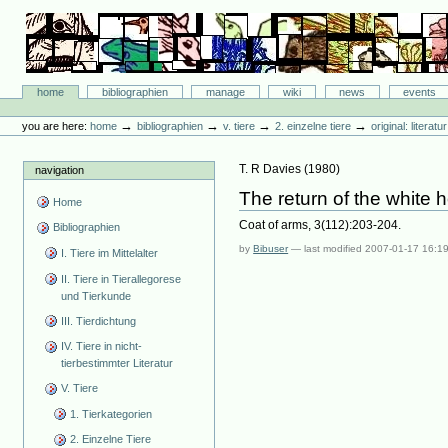
Skip
to
content.
|
Skip
Bibliographie-Portal
to
Sections
home
bibliographien
manage
wiki
news
events
navigation
Personal
tools
→
→
→
→
you are here:
home
bibliographien
v. tiere
2. einzelne tiere
original: literat
T. R Davies
(
1980
)
navigation
The return of the white 
Home
Coat of arms, 3(112):203-204.
Bibliographien
by
Bibuser
—
last modified
2007-01-17 16:1
I. Tiere im Mittelalter
II. Tiere in Tierallegorese
und Tierkunde
III. Tierdichtung
IV. Tiere in nicht-
tierbestimmter Literatur
V. Tiere
1. Tierkategorien
2. Einzelne Tiere