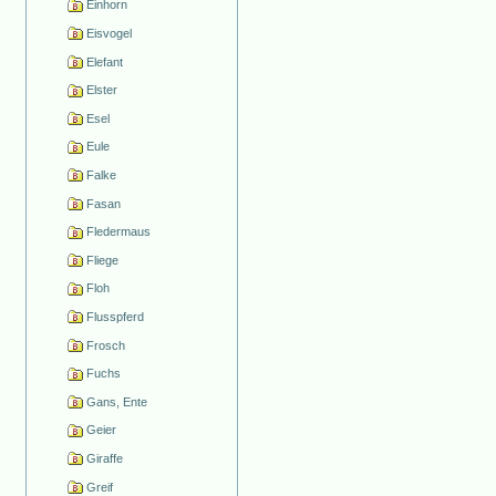
Einhorn
Eisvogel
Elefant
Elster
Esel
Eule
Falke
Fasan
Fledermaus
Fliege
Floh
Flusspferd
Frosch
Fuchs
Gans, Ente
Geier
Giraffe
Greif