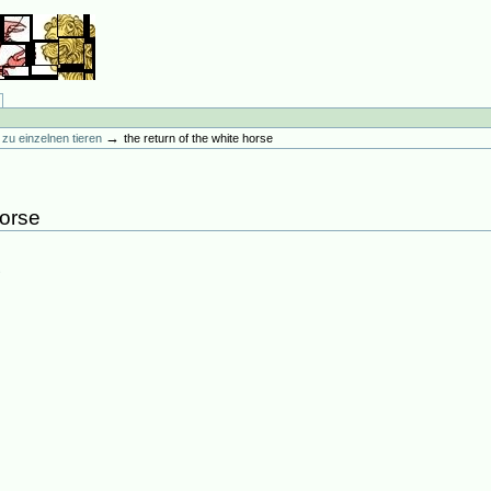
→
ur zu einzelnen tieren
the return of the white horse
horse
9