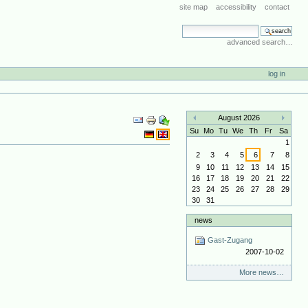
site map
accessibility
contact
search site
advanced search…
log in
Document
August 2026
Actions
«
»
Su
Mo
Tu
We
Th
Fr
Sa
1
2
3
4
5
6
7
8
9
10
11
12
13
14
15
16
17
18
19
20
21
22
23
24
25
26
27
28
29
30
31
news
Gast-Zugang
2007-10-02
More news…