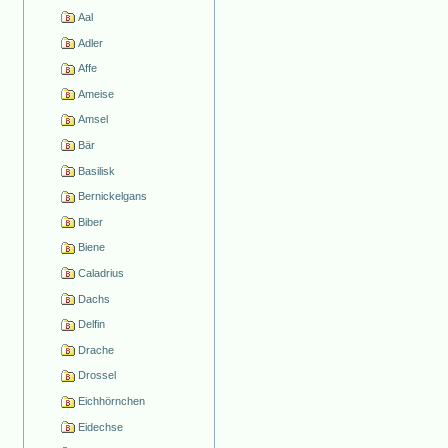
Aal
Adler
Affe
Ameise
Amsel
Bär
Basilisk
Bernickelgans
Biber
Biene
Caladrius
Dachs
Delfin
Drache
Drossel
Eichhörnchen
Eidechse