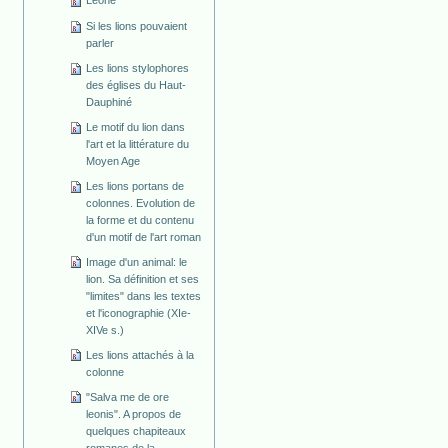
Leone
Si les lions pouvaient
parler
Les lions stylophores
des églises du Haut-
Dauphiné
Le motif du lion dans
l'art et la littérature du
Moyen Age
Les lions portans de
colonnes. Evolution de
la forme et du contenu
d'un motif de l'art roman
Image d'un animal: le
lion. Sa définition et ses
"limites" dans les textes
et l'iconographie (XIe-
XIVe s.)
Les lions attachés à la
colonne
"Salva me de ore
leonis". A propos de
quelques chapiteaux
romanes de la