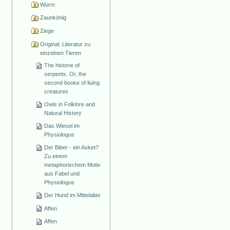
Wurm
Zaunkönig
Ziege
Original: Literatur zu
einzelnen Tieren
The historie of
serpents. Or, the
second booke of liuing
creatures
Owls in Folklore and
Natural History
Das Wiesel im
Physiologus
Der Biber - ein Asket?
Zu einem
metaphorischem Motiv
aus Fabel und
Physiologus
Der Hund im Mittelalter
Affen
Affen