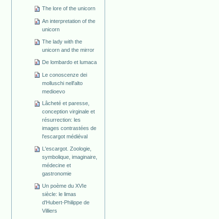
The lore of the unicorn
An interpretation of the
unicorn
The lady with the
unicorn and the mirror
De lombardo et lumaca
Le conoscenze dei
molluschi nell'alto
medioevo
Lâcheté et paresse,
conception virginale et
résurrection: les
images contrastées de
l'escargot médiéval
L'escargot. Zoologie,
symbolique, imaginaire,
médecine et
gastronomie
Un poème du XVIe
siècle: le limas
d'Hubert-Philippe de
Villiers