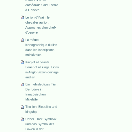
cathédrale Saint-Pierre
à Genève
Le lion d'Yvain, le
chevalier au lion.
Approches d'un chef-
d'oeuvre
Le thème
iconographique du lion
dans les inscriptions
médiévales
King of all beasts.
Beast of all kings. Lions
in Anglo-Saxon coinage
and art
Ein mehrdeutiges Tier:
Der Löwe im
französischen
Mittelalter
The lion. Bloodline and
kingship
Ueber Thier-Symbolik
und das Symbol des
Löwen in der