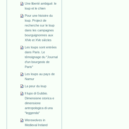
Une liberté ambiguë: le
loup et le chien
Pour une histoire du
loup. Project de
recherche sur le loup
dans les campagnes
bourguignonnes aux
XIVe et XVe siècles
Les loups sont entrées
dans Paris. Le
témoignage du "Journal
d'un bourgeois de
Paris"
Les loups au pays de
Namur
La peur du loup
Il lupo di Gubbio.
Dimensione storica e
dimensione
antropologica di una
"leggenda"
Werewolves in
Medieval Ireland