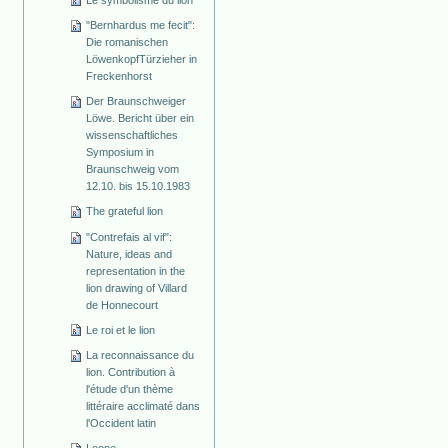
"Bernhardus me fecit":
Die romanischen
Löwenkopf­Türzieher in
Freckenhorst
Der Braunschweiger
Löwe. Bericht über ein
wissenschaftliches
Symposium in
Braunschweig vom
12.10. bis 15.10.1983
The grateful lion
"Contrefais al vif":
Nature, ideas and
representation in the
lion drawing of Villard
de Honnecourt
Le roi et le lion
La reconnaissance du
lion. Contribution à
l'étude d'un thème
littéraire acclimaté dans
l'Occident latin