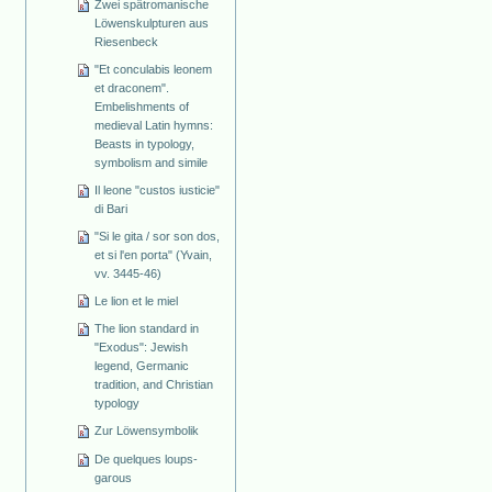
Zwei spätromanische
Löwenskulpturen aus
Riesenbeck
"Et conculabis leonem
et draconem".
Embelishments of
medieval Latin hymns:
Beasts in typology,
symbolism and simile
Il leone "custos iusticie"
di Bari
"Si le gita / sor son dos,
et si l'en porta" (Yvain,
vv. 3445-46)
Le lion et le miel
The lion standard in
"Exodus": Jewish
legend, Germanic
tradition, and Christian
typology
Zur Löwensymbolik
De quelques loups-
garous