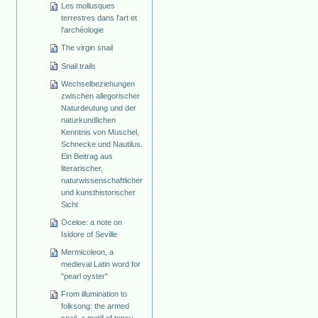
Les mollusques
terrestres dans l'art et
l'archéologie
The virgin snail
Snail trails
Wechselbeziehungen
zwischen allegorischer
Naturdeutung und der
naturkundlichen
Kenntnis von Muschel,
Schnecke und Nautilus.
Ein Beitrag aus
literarischer,
naturwissenschaftlicher
und kunsthistorischer
Sicht
Oceloe: a note on
Isidore of Seville
Mermicoleon, a
medieval Latin word for
"pearl oyster"
From illumination to
folksong: the armed