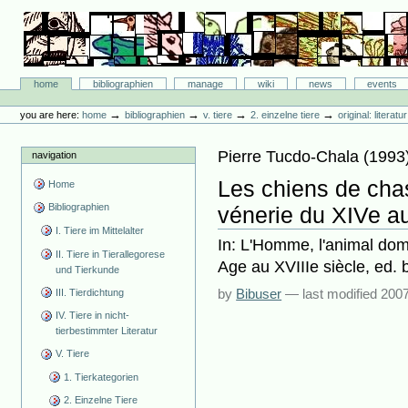
Skip
to
content.
|
Skip
Bibliographie-Portal
to
Sections
home
bibliographien
manage
wiki
news
events
navigation
Personal
tools
→
→
→
→
you are here:
home
bibliographien
v. tiere
2. einzelne tiere
original: literat
Pierre Tucdo-Chala
(
1993
navigation
Les chiens de chas
Home
Bibliographien
vénerie du XIVe a
I. Tiere im Mittelalter
In: L'Homme, l'animal do
II. Tiere in Tierallegorese
Age au XVIIIe siècle, ed.
und Tierkunde
by
Bibuser
—
last modified
2007
III. Tierdichtung
IV. Tiere in nicht-
tierbestimmter Literatur
V. Tiere
1. Tierkategorien
2. Einzelne Tiere