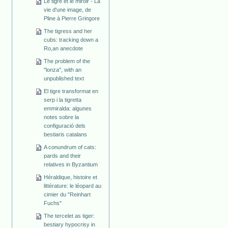
Le tigre et le miroir - La
vie d'une image, de
Pline à Pierre Gringore
The tigress and her
cubs: tracking down a
Ro,an anecdote
The problem of the
"lonza", with an
unpublished text
El tigre transformat en
serp i la tigretta
emmiralda: algunes
notes sobre la
configuració dels
bestiaris catalans
A conundrum of cats:
pards and their
relatives in Byzantium
Héraldique, histoire et
littérature: le léopard au
cimier du "Reinhart
Fuchs"
The tercelet as tiger:
bestiary hypocrisy in