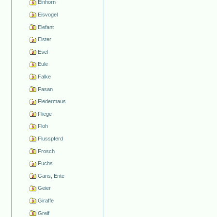
Einhorn
Eisvogel
Elefant
Elster
Esel
Eule
Falke
Fasan
Fledermaus
Fliege
Floh
Flusspferd
Frosch
Fuchs
Gans, Ente
Geier
Giraffe
Greif