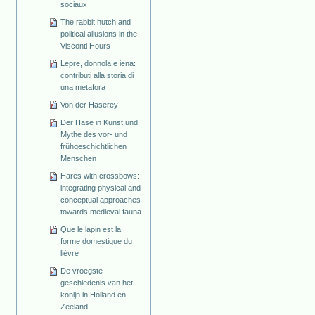
sociaux
The rabbit hutch and
political allusions in the
Visconti Hours
Lepre, donnola e iena:
contributi alla storia di
una metafora
Von der Haserey
Der Hase in Kunst und
Mythe des vor- und
frühgeschichtlichen
Menschen
Hares with crossbows:
integrating physical and
conceptual approaches
towards medieval fauna
Que le lapin est la
forme domestique du
lièvre
De vroegste
geschiedenis van het
konijn in Holland en
Zeeland