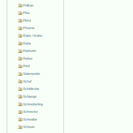
Pelikan
Pfau
Pferd
Phoenix
Rabe / Krähe
Ratte
Rebhuhn
Reiher
Rind
Salamander
Schaf
Schildkröte
Schlange
Schmetterling
Schnecke
Schwalbe
Schwan