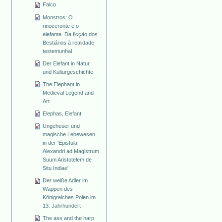
Falco
Monstros: O
rinoceronte e o
elefante. Da ficção dos
Bestiários à realidade
testemunhal
Der Elefant in Natur
und Kulturgeschichte
The Elephant in
Medieval Legend and
Art
Elephas, Elefant
Ungeheuer und
magische Lebewesen
in der 'Epistula
Alexandri ad Magistrum
Suum Aristotelem de
Situ Indiae'
Der weiße Adler im
Wappen des
Königreiches Polen im
13. Jahrhundert
The ass and the harp