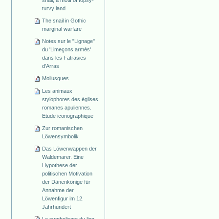
snail, a motif of topsy-
turvy land
The snail in Gothic
marginal warfare
Notes sur le "Lignage"
du 'Limeçons armés'
dans les Fatrasies
d’Arras
Mollusques
Les animaux
stylophores des églises
romanes apuliennes.
Etude iconographique
Zur romanischen
Löwensymbolik
Das Löwenwappen der
Waldemarer. Eine
Hypothese der
politischen Motivation
der Dänenkönige für
Annahme der
Löwenfigur im 12.
Jahrhundert
Le symbolisme du lion