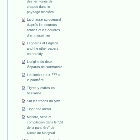
des territoires de
chasse dans le
paysage médiéval
La chasse au guépard
d'après les sources
arabes et les oeuvres
d'art musulman
Leopards of England
and the other papers
on heraldy
L'origine de deux
léopards de Normandie
Le bienheureux ??? et
la panthère
Tigres y estilos en
bestiarios
Sur les traces du lynx
Tiger and mirror
Matière, sens et
compilacion dans le "Dit
de la panthère" de
Nicole de Margival