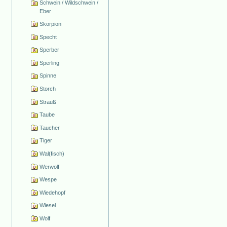
Schwein / Wildschwein /
Eber
Skorpion
Specht
Sperber
Sperling
Spinne
Storch
Strauß
Taube
Taucher
Tiger
Wal(fisch)
Werwolf
Wespe
Wiedehopf
Wiesel
Wolf