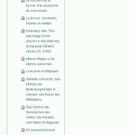
Le mystère de la
licorne. A la recherche
du sens perdu
La licorne. Symboles,
mythes et réalités
A bestiary tale: Text
and image of the
unicorn in the kitab na'l
al hayawan (British
Library Or. 2784)
Alberto Magno y los
últimos unicornios
La licorne et l'éléphant
Spiritalis Unicornis. Das
Einhorn als
Bedeutungsträger in
Literatur und Kunst des
Mittelalters
Das Einhorn als
Sinnzeichen des
Todes: Die Parabel
vom Mann im Abgrund
En suivant la licorne