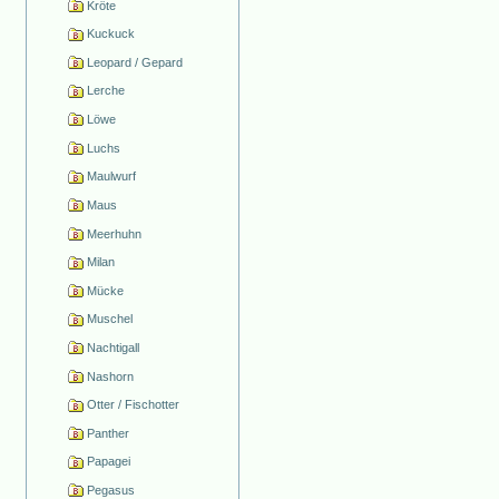
Kröte
Kuckuck
Leopard / Gepard
Lerche
Löwe
Luchs
Maulwurf
Maus
Meerhuhn
Milan
Mücke
Muschel
Nachtigall
Nashorn
Otter / Fischotter
Panther
Papagei
Pegasus