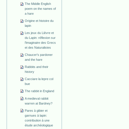
The Middle English
poem on the names of
a hare
Origine et histoire du
lapin
Les jeux du Lièvre et
du Lapin: réflexion sur
l'imaginaire des Grecs
et des Naturalistes
Chaucer's pardoner
and the hare
Rabbits and their
history
Cacciare la lepre col
bue
The rabbit in England
A medieval rabbit
warren at Bardney?
Pares à gibier et
garnues à lapin:
contribution à une
étude archéologique