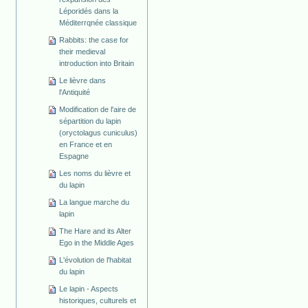
Léporidés dans la
Méditerrqnée classique
Rabbits: the case for
their medieval
introduction into Britain
Le lièvre dans
l'Antiquité
Modification de l'aire de
sépartition du lapin
(oryctolagus cuniculus)
en France et en
Espagne
Les noms du lièvre et
du lapin
La langue marche du
lapin
The Hare and its Alter
Ego in the Middle Ages
L'évolution de l'habitat
du lapin
Le lapin - Aspects
historiques, culturels et