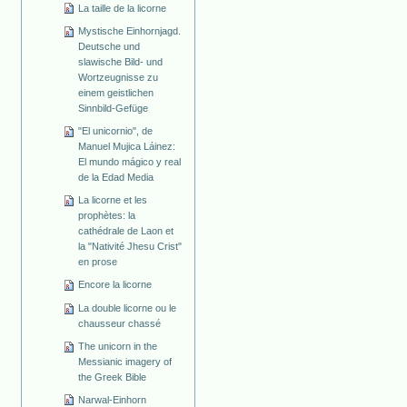
La taille de la licorne
Mystische Einhornjagd.
Deutsche und
slawische Bild- und
Wortzeugnisse zu
einem geistlichen
Sinnbild-Gefüge
"El unicornio", de
Manuel Mujica Láinez:
El mundo mágico y real
de la Edad Media
La licorne et les
prophètes: la
cathédrale de Laon et
la "Nativité Jhesu Crist"
en prose
Encore la licorne
La double licorne ou le
chausseur chassé
The unicorn in the
Messianic imagery of
the Greek Bible
Narwal-Einhorn