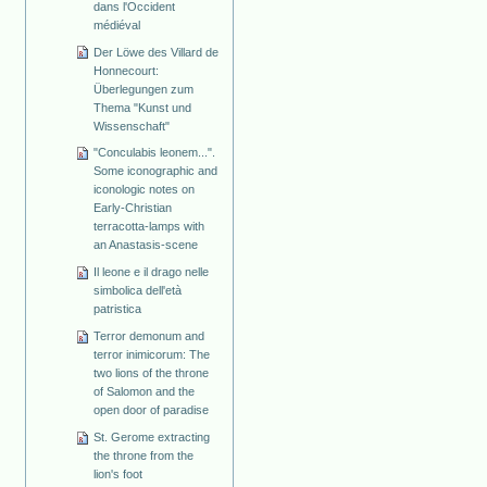
dans l'Occident
médiéval
Der Löwe des Villard de
Honnecourt:
Überlegungen zum
Thema "Kunst und
Wissenschaft"
"Conculabis leonem...".
Some iconographic and
iconologic notes on
Early-Christian
terracotta-lamps with
an Anastasis-scene
Il leone e il drago nelle
simbolica dell'età
patristica
Terror demonum and
terror inimicorum: The
two lions of the throne
of Salomon and the
open door of paradise
St. Gerome extracting
the throne from the
lion's foot