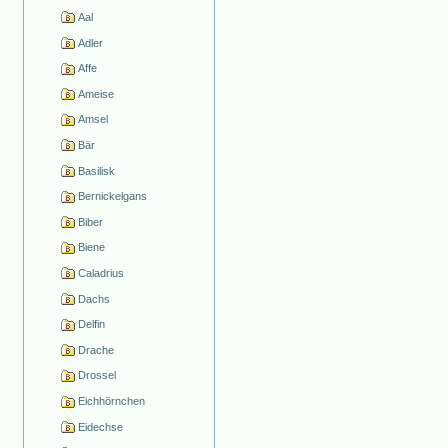
Aal
Adler
Affe
Ameise
Amsel
Bär
Basilisk
Bernickelgans
Biber
Biene
Caladrius
Dachs
Delfin
Drache
Drossel
Eichhörnchen
Eidechse