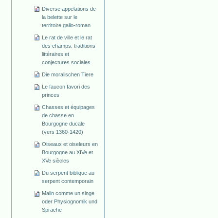
Diverse appelations de
la belette sur le
territoire gallo-roman
Le rat de ville et le rat
des champs: traditions
littéraires et
conjectures sociales
Die moralischen Tiere
Le faucon favori des
princes
Chasses et équipages
de chasse en
Bourgogne ducale
(vers 1360-1420)
Oiseaux et oiseleurs en
Bourgogne au XIVe et
XVe siècles
Du serpent biblique au
serpent contemporain
Malin comme un singe
oder Physiognomik und
Sprache