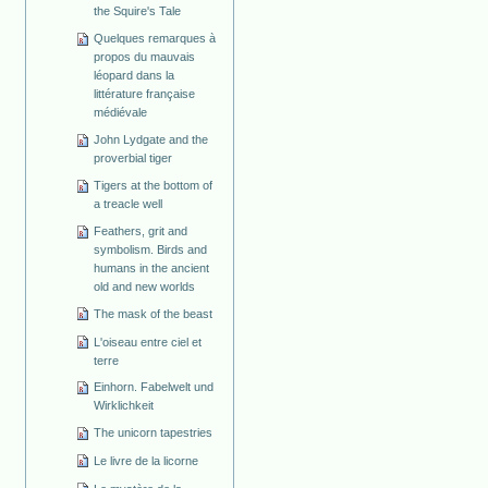
the Squire's Tale
Quelques remarques à
propos du mauvais
léopard dans la
littérature française
médiévale
John Lydgate and the
proverbial tiger
Tigers at the bottom of
a treacle well
Feathers, grit and
symbolism. Birds and
humans in the ancient
old and new worlds
The mask of the beast
L'oiseau entre ciel et
terre
Einhorn. Fabelwelt und
Wirklichkeit
The unicorn tapestries
Le livre de la licorne