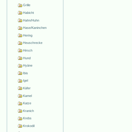
Grille
Habicht
Hahn/Huhn
Hase/Kaninchen
Hering
Heuschrecke
Hirsch
Hund
Hyäne
Ibis
Igel
Käfer
Kamel
Katze
Kranich
Krebs
Krokodil