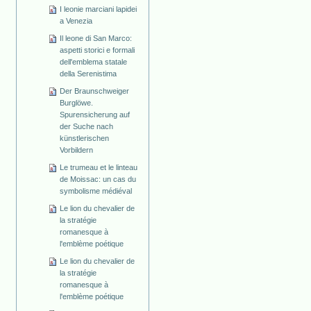
I leonie marciani lapidei
a Venezia
Il leone di San Marco:
aspetti storici e formali
dell'emblema statale
della Serenistima
Der Braunschweiger
Burglöwe.
Spurensicherung auf
der Suche nach
künstlerischen
Vorbildern
Le trumeau et le linteau
de Moissac: un cas du
symbolisme médiéval
Le lion du chevalier de
la stratégie
romanesque à
l'emblème poétique
Le lion du chevalier de
la stratégie
romanesque à
l'emblème poétique