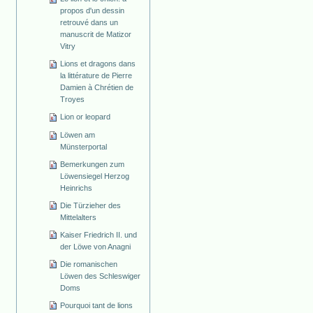
propos d'un dessin
retrouvé dans un
manuscrit de Matizor
Vitry
Lions et dragons dans
la littérature de Pierre
Damien à Chrétien de
Troyes
Lion or leopard
Löwen am
Münsterportal
Bemerkungen zum
Löwensiegel Herzog
Heinrichs
Die Türzieher des
Mittelalters
Kaiser Friedrich II. und
der Löwe von Anagni
Die romanischen
Löwen des Schleswiger
Doms
Pourquoi tant de lions