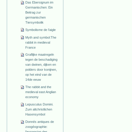
Das Ebersignum im
Germanischen: Ein
Beitrag zur
germanischen
Tiersymbolik
Symbolisme de l’aigle
Myth and symbol:The
rabbit in medieval
France
Graflijke maatregeln
tegen de beschadiging
van dwinen, dijken en
polders door konijnen,
op het eind van de
14de eeuw
The rabbit and the
medieval east Anglian
economy
Lepusculus Domini.
Zum altchristlichen
Hasensymbol
Donnés antiques de
zoogéographie:
l'expansion des