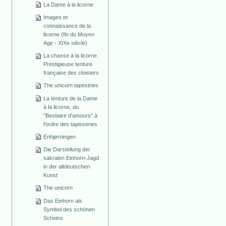
La Dame à la licorne
Images et
connaissance de la
licorne (fin du Moyen
Age - XIXe siècle)
La chasse à la licorne.
Prestigieuse tenture
française des cloisters
The unicorn tapestries
La tenture de la Dame
à la licorne, du
"Bestiaire d'amours" à
l'ordre des tapisseries
Enhjørningen
Die Darstellung der
sakralen Einhorn-Jagd
in der altdeutschen
Kunst
The unicorn
Das Einhorn als
Symbol des schönen
Scheins