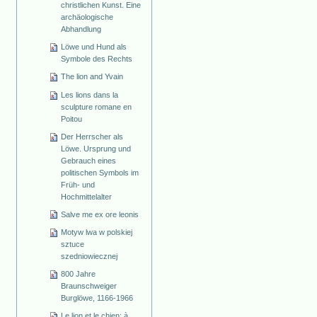
christlichen Kunst. Eine
archäologische
Abhandlung
Löwe und Hund als
Symbole des Rechts
The lion and Yvain
Les lions dans la
sculpture romane en
Poitou
Der Herrscher als
Löwe. Ursprung und
Gebrauch eines
politischen Symbols im
Früh- und
Hochmittelalter
Salve me ex ore leonis
Motyw lwa w polskiej
sztuce
szedniowiecznej
800 Jahre
Braunschweiger
Burglöwe, 1166-1966
Le lion et le chien: à