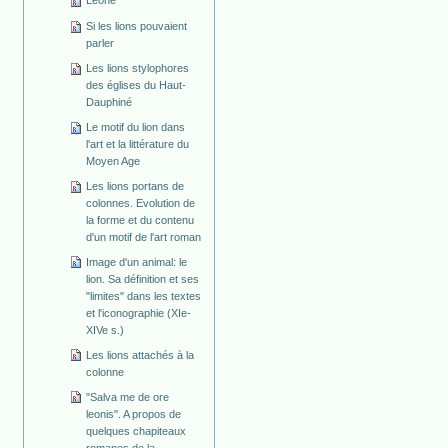
Leone
Si les lions pouvaient
parler
Les lions stylophores
des églises du Haut-
Dauphiné
Le motif du lion dans
l'art et la littérature du
Moyen Age
Les lions portans de
colonnes. Evolution de
la forme et du contenu
d'un motif de l'art roman
Image d'un animal: le
lion. Sa définition et ses
"limites" dans les textes
et l'iconographie (XIe-
XIVe s.)
Les lions attachés à la
colonne
"Salva me de ore
leonis". A propos de
quelques chapiteaux
romanes de la