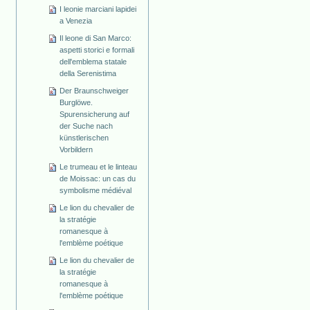
I leonie marciani lapidei
a Venezia
Il leone di San Marco:
aspetti storici e formali
dell'emblema statale
della Serenistima
Der Braunschweiger
Burglöwe.
Spurensicherung auf
der Suche nach
künstlerischen
Vorbildern
Le trumeau et le linteau
de Moissac: un cas du
symbolisme médiéval
Le lion du chevalier de
la stratégie
romanesque à
l'emblème poétique
Le lion du chevalier de
la stratégie
romanesque à
l'emblème poétique