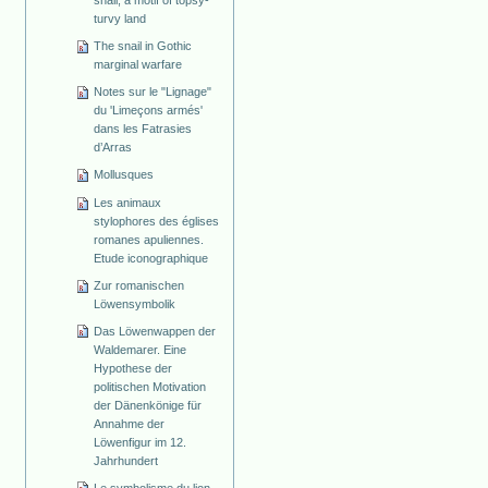
snail, a motif of topsy-
turvy land
The snail in Gothic
marginal warfare
Notes sur le "Lignage"
du 'Limeçons armés'
dans les Fatrasies
d’Arras
Mollusques
Les animaux
stylophores des églises
romanes apuliennes.
Etude iconographique
Zur romanischen
Löwensymbolik
Das Löwenwappen der
Waldemarer. Eine
Hypothese der
politischen Motivation
der Dänenkönige für
Annahme der
Löwenfigur im 12.
Jahrhundert
Le symbolisme du lion