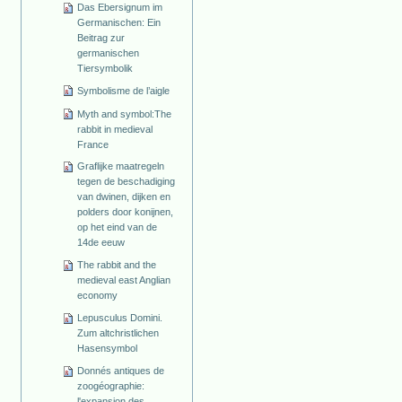
Das Ebersignum im
Germanischen: Ein
Beitrag zur
germanischen
Tiersymbolik
Symbolisme de l’aigle
Myth and symbol:The
rabbit in medieval
France
Graflijke maatregeln
tegen de beschadiging
van dwinen, dijken en
polders door konijnen,
op het eind van de
14de eeuw
The rabbit and the
medieval east Anglian
economy
Lepusculus Domini.
Zum altchristlichen
Hasensymbol
Donnés antiques de
zoogéographie:
l'expansion des