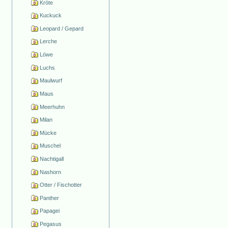
Kröte
Kuckuck
Leopard / Gepard
Lerche
Löwe
Luchs
Maulwurf
Maus
Meerhuhn
Milan
Mücke
Muschel
Nachtigall
Nashorn
Otter / Fischotter
Panther
Papagei
Pegasus