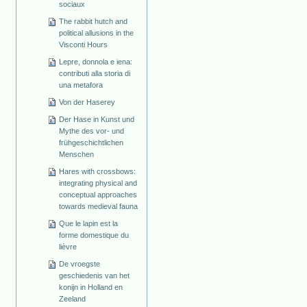
sociaux
The rabbit hutch and
political allusions in the
Visconti Hours
Lepre, donnola e iena:
contributi alla storia di
una metafora
Von der Haserey
Der Hase in Kunst und
Mythe des vor- und
frühgeschichtlichen
Menschen
Hares with crossbows:
integrating physical and
conceptual approaches
towards medieval fauna
Que le lapin est la
forme domestique du
lièvre
De vroegste
geschiedenis van het
konijn in Holland en
Zeeland