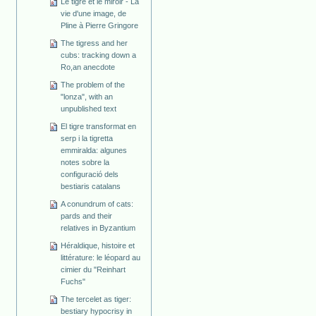
Le tigre et le miroir - La
vie d'une image, de
Pline à Pierre Gringore
The tigress and her
cubs: tracking down a
Ro,an anecdote
The problem of the
"lonza", with an
unpublished text
El tigre transformat en
serp i la tigretta
emmiralda: algunes
notes sobre la
configuració dels
bestiaris catalans
A conundrum of cats:
pards and their
relatives in Byzantium
Héraldique, histoire et
littérature: le léopard au
cimier du "Reinhart
Fuchs"
The tercelet as tiger:
bestiary hypocrisy in