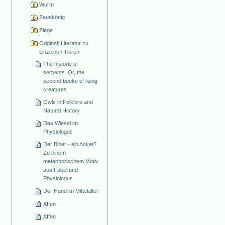
Wurm
Zaunkönig
Ziege
Original: Literatur zu
einzelnen Tieren
The historie of
serpents. Or, the
second booke of liuing
creatures
Owls in Folklore and
Natural History
Das Wiesel im
Physiologus
Der Biber - ein Asket?
Zu einem
metaphorischem Motiv
aus Fabel und
Physiologus
Der Hund im Mittelalter
Affen
Affen