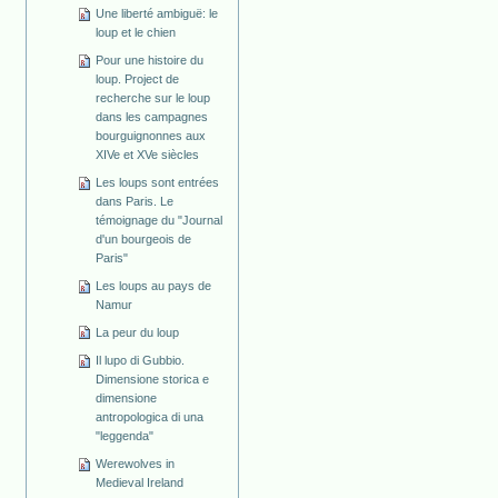
Une liberté ambiguë: le
loup et le chien
Pour une histoire du
loup. Project de
recherche sur le loup
dans les campagnes
bourguignonnes aux
XIVe et XVe siècles
Les loups sont entrées
dans Paris. Le
témoignage du "Journal
d'un bourgeois de
Paris"
Les loups au pays de
Namur
La peur du loup
Il lupo di Gubbio.
Dimensione storica e
dimensione
antropologica di una
"leggenda"
Werewolves in
Medieval Ireland