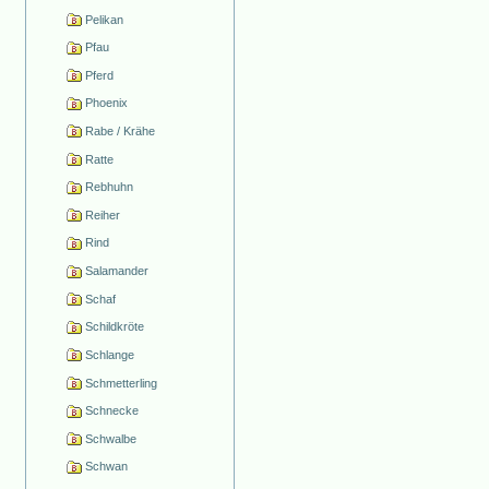
Pelikan
Pfau
Pferd
Phoenix
Rabe / Krähe
Ratte
Rebhuhn
Reiher
Rind
Salamander
Schaf
Schildkröte
Schlange
Schmetterling
Schnecke
Schwalbe
Schwan