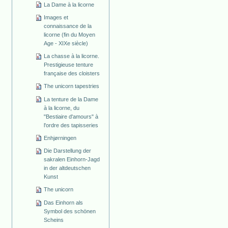
La Dame à la licorne
Images et
connaissance de la
licorne (fin du Moyen
Age - XIXe siècle)
La chasse à la licorne.
Prestigieuse tenture
française des cloisters
The unicorn tapestries
La tenture de la Dame
à la licorne, du
"Bestiaire d'amours" à
l'ordre des tapisseries
Enhjørningen
Die Darstellung der
sakralen Einhorn-Jagd
in der altdeutschen
Kunst
The unicorn
Das Einhorn als
Symbol des schönen
Scheins