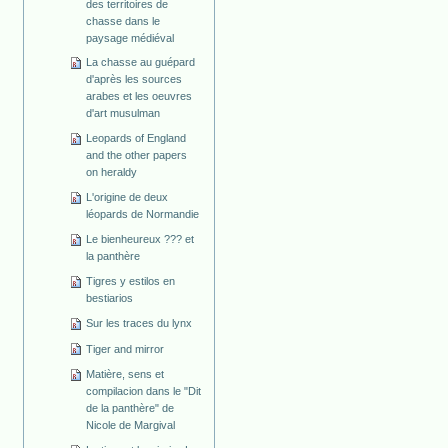
des territoires de
chasse dans le
paysage médiéval
La chasse au guépard
d'après les sources
arabes et les oeuvres
d'art musulman
Leopards of England
and the other papers
on heraldy
L'origine de deux
léopards de Normandie
Le bienheureux ??? et
la panthère
Tigres y estilos en
bestiarios
Sur les traces du lynx
Tiger and mirror
Matière, sens et
compilacion dans le "Dit
de la panthère" de
Nicole de Margival