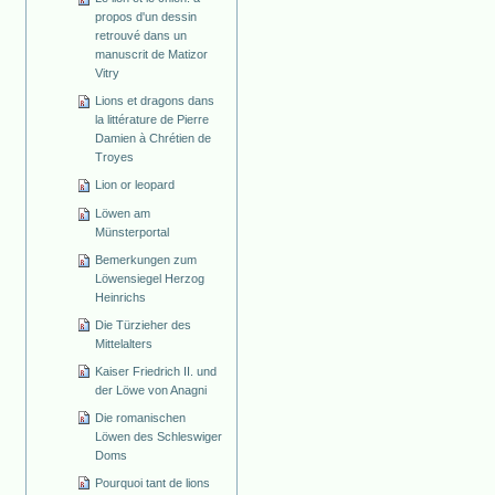
propos d'un dessin
retrouvé dans un
manuscrit de Matizor
Vitry
Lions et dragons dans
la littérature de Pierre
Damien à Chrétien de
Troyes
Lion or leopard
Löwen am
Münsterportal
Bemerkungen zum
Löwensiegel Herzog
Heinrichs
Die Türzieher des
Mittelalters
Kaiser Friedrich II. und
der Löwe von Anagni
Die romanischen
Löwen des Schleswiger
Doms
Pourquoi tant de lions