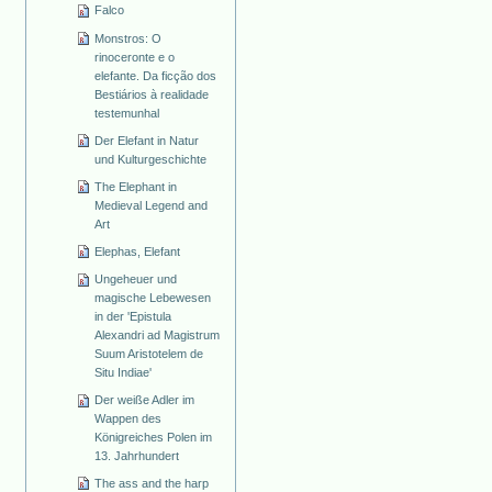
Falco
Monstros: O
rinoceronte e o
elefante. Da ficção dos
Bestiários à realidade
testemunhal
Der Elefant in Natur
und Kulturgeschichte
The Elephant in
Medieval Legend and
Art
Elephas, Elefant
Ungeheuer und
magische Lebewesen
in der 'Epistula
Alexandri ad Magistrum
Suum Aristotelem de
Situ Indiae'
Der weiße Adler im
Wappen des
Königreiches Polen im
13. Jahrhundert
The ass and the harp