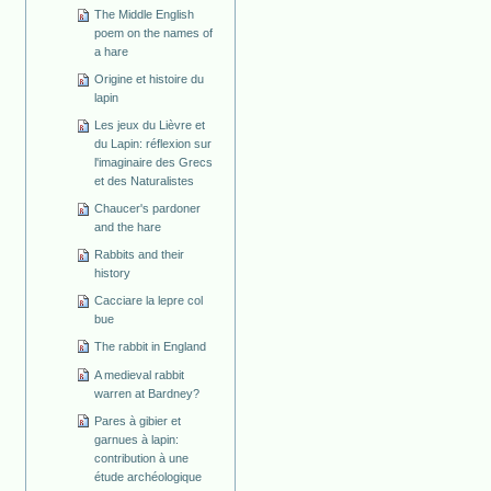
The Middle English
poem on the names of
a hare
Origine et histoire du
lapin
Les jeux du Lièvre et
du Lapin: réflexion sur
l'imaginaire des Grecs
et des Naturalistes
Chaucer's pardoner
and the hare
Rabbits and their
history
Cacciare la lepre col
bue
The rabbit in England
A medieval rabbit
warren at Bardney?
Pares à gibier et
garnues à lapin:
contribution à une
étude archéologique