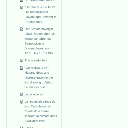
"Bernhardus me fecit":
Die romanischen
Löwenkopf­Türzieher in
Freckenhorst
Der Braunschweiger
Löwe. Bericht über ein
wissenschaftliches
Symposium in
Braunschweig vom
12.10. bis 15.10.1983
The grateful lion
"Contrefais al vif":
Nature, ideas and
representation in the
lion drawing of Villard
de Honnecourt
Le roi et le lion
La reconnaissance du
lion. Contribution à
l'étude d'un thème
littéraire acclimaté dans
l'Occident latin