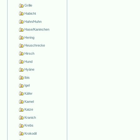
Grille
Habicht
Hahn/Huhn
Hase/Kaninchen
Hering
Heuschrecke
Hirsch
Hund
Hyäne
Ibis
Igel
Käfer
Kamel
Katze
Kranich
Krebs
Krokodil