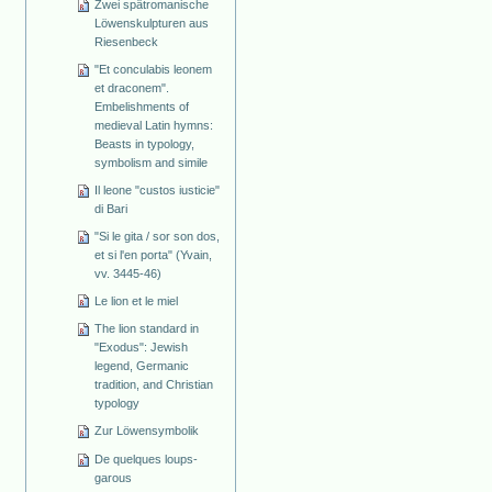
Zwei spätromanische
Löwenskulpturen aus
Riesenbeck
"Et conculabis leonem
et draconem".
Embelishments of
medieval Latin hymns:
Beasts in typology,
symbolism and simile
Il leone "custos iusticie"
di Bari
"Si le gita / sor son dos,
et si l'en porta" (Yvain,
vv. 3445-46)
Le lion et le miel
The lion standard in
"Exodus": Jewish
legend, Germanic
tradition, and Christian
typology
Zur Löwensymbolik
De quelques loups-
garous