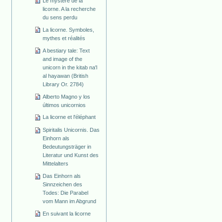
Le mystère de la
licorne. A la recherche
du sens perdu
La licorne. Symboles,
mythes et réalités
A bestiary tale: Text
and image of the
unicorn in the kitab na'l
al hayawan (British
Library Or. 2784)
Alberto Magno y los
últimos unicornios
La licorne et l'éléphant
Spiritalis Unicornis. Das
Einhorn als
Bedeutungsträger in
Literatur und Kunst des
Mittelalters
Das Einhorn als
Sinnzeichen des
Todes: Die Parabel
vom Mann im Abgrund
En suivant la licorne