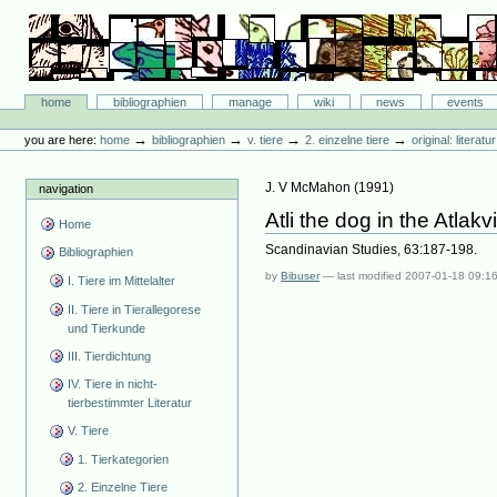
Skip
to
content.
|
Skip
Bibliographie-Portal
to
Sections
home
bibliographien
manage
wiki
news
events
navigation
Personal
tools
→
→
→
→
you are here:
home
bibliographien
v. tiere
2. einzelne tiere
original: literat
J. V McMahon
(
1991
)
navigation
Atli the dog in the Atlakv
Home
Scandinavian Studies, 63:187-198.
Bibliographien
by
Bibuser
—
last modified
2007-01-18 09:1
I. Tiere im Mittelalter
II. Tiere in Tierallegorese
und Tierkunde
III. Tierdichtung
IV. Tiere in nicht-
tierbestimmter Literatur
V. Tiere
1. Tierkategorien
2. Einzelne Tiere