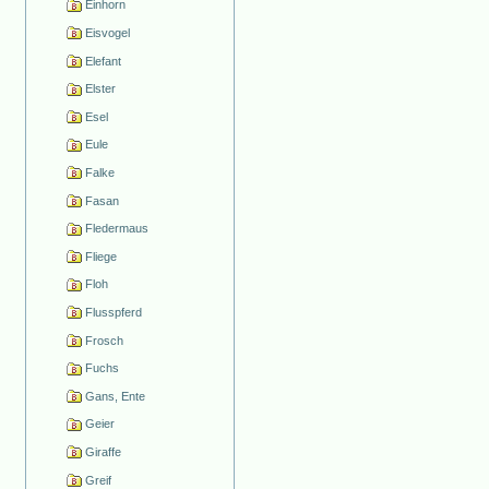
Einhorn
Eisvogel
Elefant
Elster
Esel
Eule
Falke
Fasan
Fledermaus
Fliege
Floh
Flusspferd
Frosch
Fuchs
Gans, Ente
Geier
Giraffe
Greif