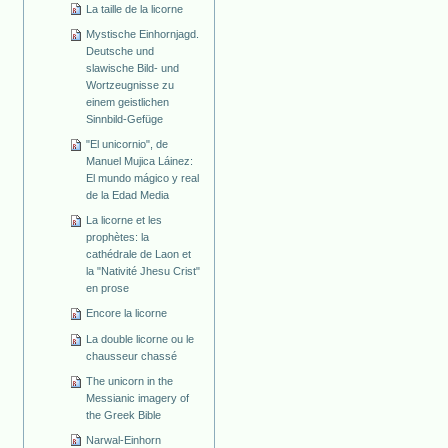
La taille de la licorne
Mystische Einhornjagd.
Deutsche und
slawische Bild- und
Wortzeugnisse zu
einem geistlichen
Sinnbild-Gefüge
"El unicornio", de
Manuel Mujica Láinez:
El mundo mágico y real
de la Edad Media
La licorne et les
prophètes: la
cathédrale de Laon et
la "Nativité Jhesu Crist"
en prose
Encore la licorne
La double licorne ou le
chausseur chassé
The unicorn in the
Messianic imagery of
the Greek Bible
Narwal-Einhorn