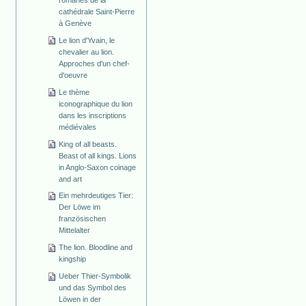
cathédrale Saint-Pierre
à Genève
Le lion d'Yvain, le
chevalier au lion.
Approches d'un chef-
d'oeuvre
Le thème
iconographique du lion
dans les inscriptions
médiévales
King of all beasts.
Beast of all kings. Lions
in Anglo-Saxon coinage
and art
Ein mehrdeutiges Tier:
Der Löwe im
französischen
Mittelalter
The lion. Bloodline and
kingship
Ueber Thier-Symbolik
und das Symbol des
Löwen in der