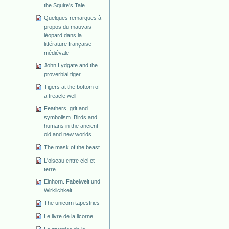
the Squire's Tale
Quelques remarques à
propos du mauvais
léopard dans la
littérature française
médiévale
John Lydgate and the
proverbial tiger
Tigers at the bottom of
a treacle well
Feathers, grit and
symbolism. Birds and
humans in the ancient
old and new worlds
The mask of the beast
L'oiseau entre ciel et
terre
Einhorn. Fabelwelt und
Wirklichkeit
The unicorn tapestries
Le livre de la licorne