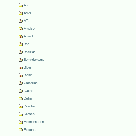
Aal
Adler
Affe
Ameise
Amsel
Bär
Basilisk
Bernickelgans
Biber
Biene
Caladrius
Dachs
Delfin
Drache
Drossel
Eichhörnchen
Eidechse