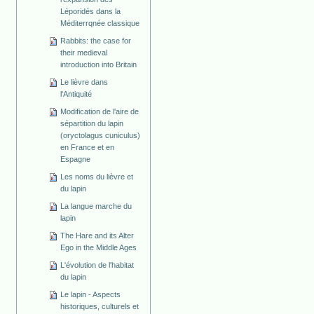
Léporidés dans la
Méditerrqnée classique
Rabbits: the case for
their medieval
introduction into Britain
Le lièvre dans
l'Antiquité
Modification de l'aire de
sépartition du lapin
(oryctolagus cuniculus)
en France et en
Espagne
Les noms du lièvre et
du lapin
La langue marche du
lapin
The Hare and its Alter
Ego in the Middle Ages
L'évolution de l'habitat
du lapin
Le lapin - Aspects
historiques, culturels et