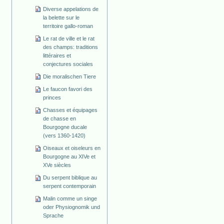
Diverse appelations de
la belette sur le
territoire gallo-roman
Le rat de ville et le rat
des champs: traditions
littéraires et
conjectures sociales
Die moralischen Tiere
Le faucon favori des
princes
Chasses et équipages
de chasse en
Bourgogne ducale
(vers 1360-1420)
Oiseaux et oiseleurs en
Bourgogne au XIVe et
XVe siècles
Du serpent biblique au
serpent contemporain
Malin comme un singe
oder Physiognomik und
Sprache