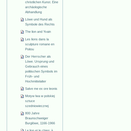
christlichen Kunst. Eine
archäologische
Abhandlung
Löwe und Hund als
Symbole des Rechts
The lion and Yvain
Les lions dans la
sculpture romane en
Poitou
Der Herrscher als
Löwe. Ursprung und
Gebrauch eines
politischen Symbols im
Früh- und
Hochmittelalter
Salve me ex ore leonis
Motyw lwa w polskiej
sztuce
szedniowiecznej
800 Jahre
Braunschweiger
Burglöwe, 1166-1966
Le lion et le chien: à