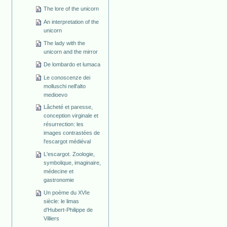
The lore of the unicorn
An interpretation of the
unicorn
The lady with the
unicorn and the mirror
De lombardo et lumaca
Le conoscenze dei
molluschi nell'alto
medioevo
Lâcheté et paresse,
conception virginale et
résurrection: les
images contrastées de
l'escargot médiéval
L'escargot. Zoologie,
symbolique, imaginaire,
médecine et
gastronomie
Un poème du XVIe
siècle: le limas
d'Hubert-Philippe de
Villiers