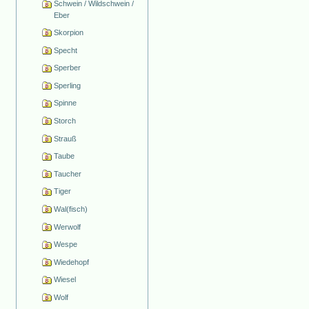
Schwein / Wildschwein /
Eber
Skorpion
Specht
Sperber
Sperling
Spinne
Storch
Strauß
Taube
Taucher
Tiger
Wal(fisch)
Werwolf
Wespe
Wiedehopf
Wiesel
Wolf