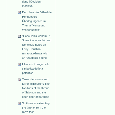
dans l'Occident
médiéval
Der Löwe des Villard de
Honnecourt:
Überlegungen zum
Thema "Kunst und
Wissenschaft"
"Conculabis leonem...".
Some iconographic and
iconologic notes on
Early-Christian
terracotta-lamps with
an Anastasis-scene
Il leone e il drago nelle
simbolica dell'età
patristica
Terror demonum and
terror inimicorum: The
two lions of the throne
of Salomon and the
open door of paradise
St. Gerome extracting
the throne from the
lion's foot