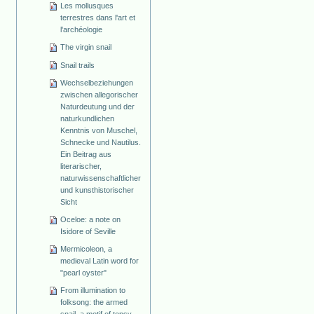
Les mollusques
terrestres dans l'art et
l'archéologie
The virgin snail
Snail trails
Wechselbeziehungen
zwischen allegorischer
Naturdeutung und der
naturkundlichen
Kenntnis von Muschel,
Schnecke und Nautilus.
Ein Beitrag aus
literarischer,
naturwissenschaftlicher
und kunsthistorischer
Sicht
Oceloe: a note on
Isidore of Seville
Mermicoleon, a
medieval Latin word for
"pearl oyster"
From illumination to
folksong: the armed