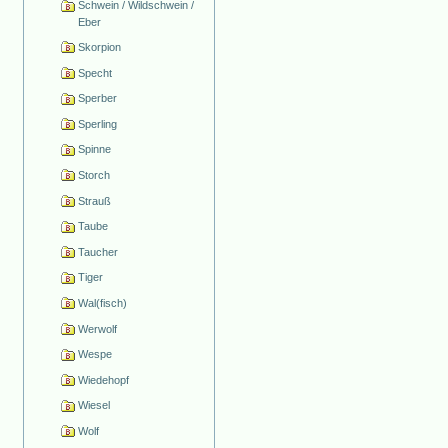
Schwein / Wildschwein /
Eber
Skorpion
Specht
Sperber
Sperling
Spinne
Storch
Strauß
Taube
Taucher
Tiger
Wal(fisch)
Werwolf
Wespe
Wiedehopf
Wiesel
Wolf