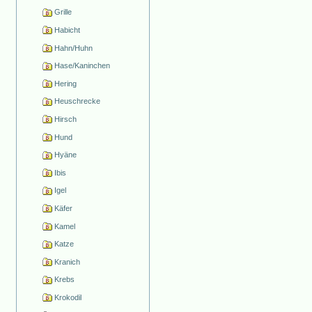
Grille
Habicht
Hahn/Huhn
Hase/Kaninchen
Hering
Heuschrecke
Hirsch
Hund
Hyäne
Ibis
Igel
Käfer
Kamel
Katze
Kranich
Krebs
Krokodil