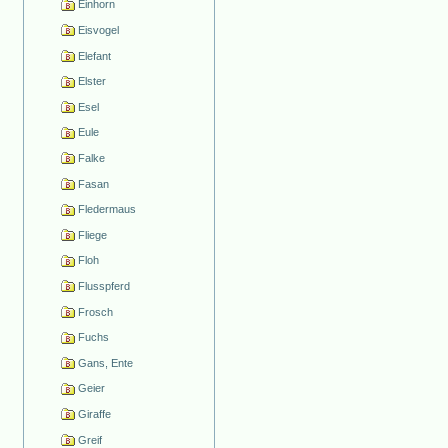
Einhorn
Eisvogel
Elefant
Elster
Esel
Eule
Falke
Fasan
Fledermaus
Fliege
Floh
Flusspferd
Frosch
Fuchs
Gans, Ente
Geier
Giraffe
Greif