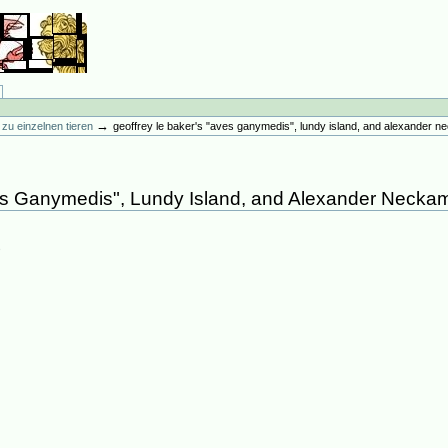
→
ur zu einzelnen tieren
geoffrey le baker's "aves ganymedis", lundy island, and alexander 
ves Ganymedis", Lundy Island, and Alexander Necka
6