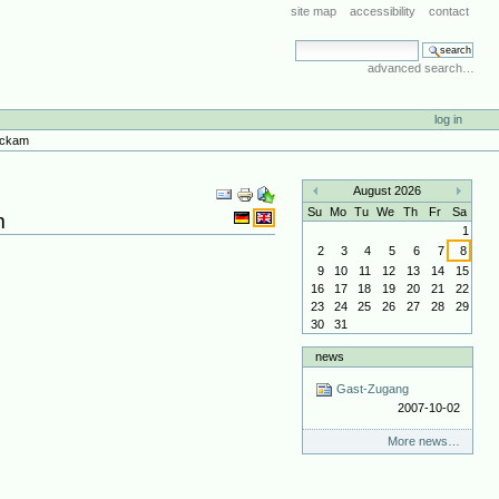
site map
accessibility
contact
search site
advanced search…
log in
neckam
Document
August 2026
Actions
«
»
Su
Mo
Tu
We
Th
Fr
Sa
m
1
2
3
4
5
6
7
8
9
10
11
12
13
14
15
16
17
18
19
20
21
22
23
24
25
26
27
28
29
30
31
news
Gast-Zugang
2007-10-02
More news…