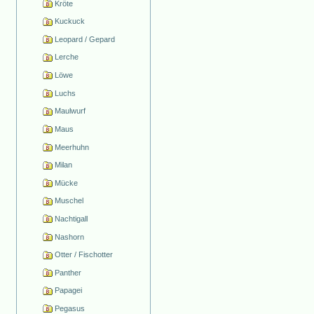
Kröte
Kuckuck
Leopard / Gepard
Lerche
Löwe
Luchs
Maulwurf
Maus
Meerhuhn
Milan
Mücke
Muschel
Nachtigall
Nashorn
Otter / Fischotter
Panther
Papagei
Pegasus