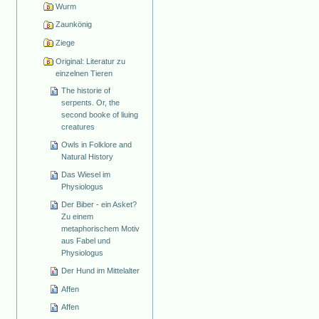
Wurm
Zaunkönig
Ziege
Original: Literatur zu
einzelnen Tieren
The historie of
serpents. Or, the
second booke of liuing
creatures
Owls in Folklore and
Natural History
Das Wiesel im
Physiologus
Der Biber - ein Asket?
Zu einem
metaphorischem Motiv
aus Fabel und
Physiologus
Der Hund im Mittelalter
Affen
Affen