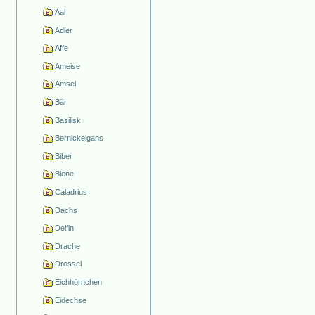
Aal
Adler
Affe
Ameise
Amsel
Bär
Basilisk
Bernickelgans
Biber
Biene
Caladrius
Dachs
Delfin
Drache
Drossel
Eichhörnchen
Eidechse