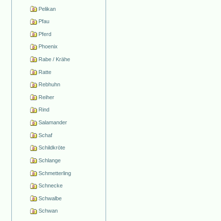
Pelikan
Pfau
Pferd
Phoenix
Rabe / Krähe
Ratte
Rebhuhn
Reiher
Rind
Salamander
Schaf
Schildkröte
Schlange
Schmetterling
Schnecke
Schwalbe
Schwan