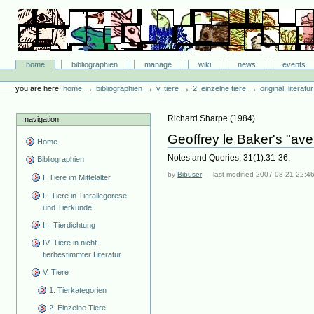
Skip
to
content.
|
Skip
Bibliographie-Portal
to
Sections
home
bibliographien
manage
wiki
news
events
navigation
Personal
tools
→
→
→
→
you are here:
home
bibliographien
v. tiere
2. einzelne tiere
original: literat
Richard Sharpe
(
1984
)
navigation
Geoffrey le Baker's "a
Home
Notes and Queries, 31(1):31-36.
Bibliographien
by
Bibuser
—
last modified
2007-08-21 22:4
I. Tiere im Mittelalter
II. Tiere in Tierallegorese
und Tierkunde
III. Tierdichtung
IV. Tiere in nicht-
tierbestimmter Literatur
V. Tiere
1. Tierkategorien
2. Einzelne Tiere