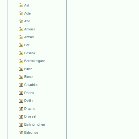
Aal
Adler
Affe
Ameise
Amsel
Bär
Basilisk
Bernickelgans
Biber
Biene
Caladrius
Dachs
Delfin
Drache
Drossel
Eichhörnchen
Eidechse