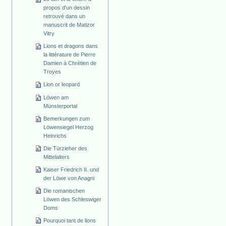
propos d'un dessin
retrouvé dans un
manuscrit de Matizor
Vitry
Lions et dragons dans
la littérature de Pierre
Damien à Chrétien de
Troyes
Lion or leopard
Löwen am
Münsterportal
Bemerkungen zum
Löwensiegel Herzog
Heinrichs
Die Türzieher des
Mittelalters
Kaiser Friedrich II. und
der Löwe von Anagni
Die romanischen
Löwen des Schleswiger
Doms
Pourquoi tant de lions