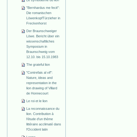
"Bernhardus me fecit":
Die romanischen
Löwenkopf­Türzieher in
Freckenhorst
Der Braunschweiger
Löwe. Bericht über ein
wissenschaftliches
Symposium in
Braunschweig vom
12.10. bis 15.10.1983
The grateful lion
"Contrefais al vif":
Nature, ideas and
representation in the
lion drawing of Villard
de Honnecourt
Le roi et le lion
La reconnaissance du
lion. Contribution à
l'étude d'un thème
littéraire acclimaté dans
l'Occident latin