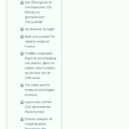
Das Ebersignum im
Germanischen: Ein
Beitrag zur
germanischen
Tiersymbolik
Symbolisme de l’aigle
Myth and symbol:The
rabbit in medieval
France
Graflijke maatregeln
tegen de beschadiging
van dwinen, dijken en
polders door konijnen,
op het eind van de
14de eeuw
The rabbit and the
medieval east Anglian
economy
Lepusculus Domini.
Zum altchristlichen
Hasensymbol
Donnés antiques de
zoogéographie:
l'expansion des