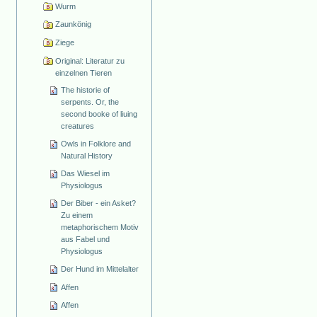
Wurm
Zaunkönig
Ziege
Original: Literatur zu
einzelnen Tieren
The historie of
serpents. Or, the
second booke of liuing
creatures
Owls in Folklore and
Natural History
Das Wiesel im
Physiologus
Der Biber - ein Asket?
Zu einem
metaphorischem Motiv
aus Fabel und
Physiologus
Der Hund im Mittelalter
Affen
Affen