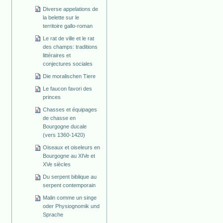
Diverse appelations de
la belette sur le
territoire gallo-roman
Le rat de ville et le rat
des champs: traditions
littéraires et
conjectures sociales
Die moralischen Tiere
Le faucon favori des
princes
Chasses et équipages
de chasse en
Bourgogne ducale
(vers 1360-1420)
Oiseaux et oiseleurs en
Bourgogne au XIVe et
XVe siècles
Du serpent biblique au
serpent contemporain
Malin comme un singe
oder Physiognomik und
Sprache