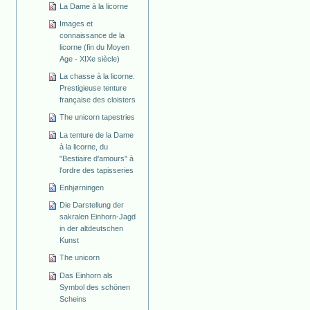
La Dame à la licorne
Images et
connaissance de la
licorne (fin du Moyen
Age - XIXe siècle)
La chasse à la licorne.
Prestigieuse tenture
française des cloisters
The unicorn tapestries
La tenture de la Dame
à la licorne, du
"Bestiaire d'amours" à
l'ordre des tapisseries
Enhjørningen
Die Darstellung der
sakralen Einhorn-Jagd
in der altdeutschen
Kunst
The unicorn
Das Einhorn als
Symbol des schönen
Scheins