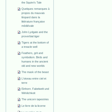
the Squire's Tale
Quelques remarques à
propos du mauvais
léopard dans la
littérature française
médiévale
John Lydgate and the
proverbial tiger
Tigers at the bottom of
a treacle well
Feathers, grit and
symbolism. Birds and
humans in the ancient
old and new worlds
The mask of the beast
L'oiseau entre ciel et
terre
Einhorn. Fabelwelt und
Wirklichkeit
The unicorn tapestries
Le livre de la licorne