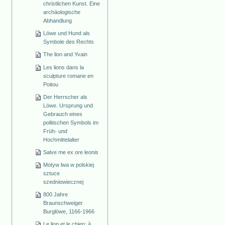
christlichen Kunst. Eine
archäologische
Abhandlung
Löwe und Hund als
Symbole des Rechts
The lion and Yvain
Les lions dans la
sculpture romane en
Poitou
Der Herrscher als
Löwe. Ursprung und
Gebrauch eines
politischen Symbols im
Früh- und
Hochmittelalter
Salve me ex ore leonis
Motyw lwa w polskiej
sztuce
szedniowiecznej
800 Jahre
Braunschweiger
Burglöwe, 1166-1966
Le lion et le chien: à