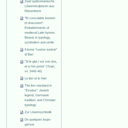
Zwei spätromanische
Löwenskulpturen aus
Riesenbeck
"Et conculabis leonem
et draconem".
Embelishments of
medieval Latin hymns:
Beasts in typology,
symbolism and simile
Il leone "custos iusticie"
di Bari
"Si le gita / sor son dos,
et si l'en porta" (Yvain,
vv. 3445-46)
Le lion et le miel
The lion standard in
"Exodus": Jewish
legend, Germanic
tradition, and Christian
typology
Zur Löwensymbolik
De quelques loups-
garous