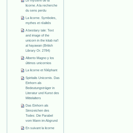
Le mystère de la
licorne. A la recherche
du sens perdu
La licorne. Symboles,
mythes et réalités
A bestiary tale: Text
and image of the
unicorn in the kitab na'l
al hayawan (British
Library Or. 2784)
Alberto Magno y los
últimos unicornios
La licorne et l'éléphant
Spiritalis Unicornis. Das
Einhorn als
Bedeutungsträger in
Literatur und Kunst des
Mittelalters
Das Einhorn als
Sinnzeichen des
Todes: Die Parabel
vom Mann im Abgrund
En suivant la licorne