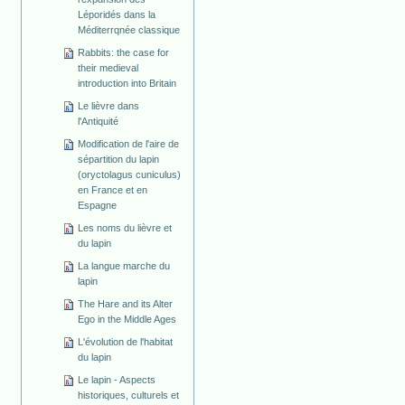
Léporidés dans la
Méditerrqnée classique
Rabbits: the case for
their medieval
introduction into Britain
Le lièvre dans
l'Antiquité
Modification de l'aire de
sépartition du lapin
(oryctolagus cuniculus)
en France et en
Espagne
Les noms du lièvre et
du lapin
La langue marche du
lapin
The Hare and its Alter
Ego in the Middle Ages
L'évolution de l'habitat
du lapin
Le lapin - Aspects
historiques, culturels et