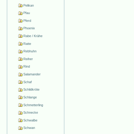
Pelikan
Pfau
Pferd
Phoenix
Rabe / Krähe
Ratte
Rebhuhn
Reiher
Rind
Salamander
Schaf
Schildkröte
Schlange
Schmetterling
Schnecke
Schwalbe
Schwan