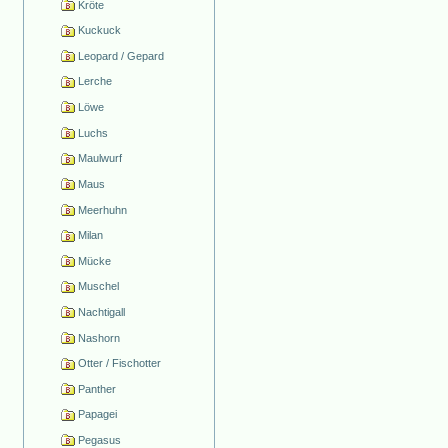
Kröte
Kuckuck
Leopard / Gepard
Lerche
Löwe
Luchs
Maulwurf
Maus
Meerhuhn
Milan
Mücke
Muschel
Nachtigall
Nashorn
Otter / Fischotter
Panther
Papagei
Pegasus