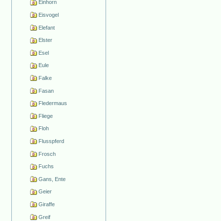
Einhorn
Eisvogel
Elefant
Elster
Esel
Eule
Falke
Fasan
Fledermaus
Fliege
Floh
Flusspferd
Frosch
Fuchs
Gans, Ente
Geier
Giraffe
Greif