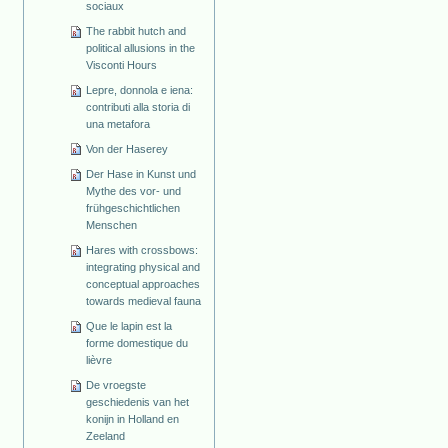
sociaux
The rabbit hutch and
political allusions in the
Visconti Hours
Lepre, donnola e iena:
contributi alla storia di
una metafora
Von der Haserey
Der Hase in Kunst und
Mythe des vor- und
frühgeschichtlichen
Menschen
Hares with crossbows:
integrating physical and
conceptual approaches
towards medieval fauna
Que le lapin est la
forme domestique du
lièvre
De vroegste
geschiedenis van het
konijn in Holland en
Zeeland