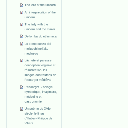
The lore of the unicorn
An interpretation of the
unicorn
The lady with the
unicorn and the mirror
De lombardo et lumaca
Le conoscenze dei
molluschi nell'alto
medioevo
Lâcheté et paresse,
conception virginale et
résurrection: les
images contrastées de
l'escargot médiéval
L'escargot. Zoologie,
symbolique, imaginaire,
médecine et
gastronomie
Un poème du XVIe
siècle: le limas
d'Hubert-Philippe de
Villiers