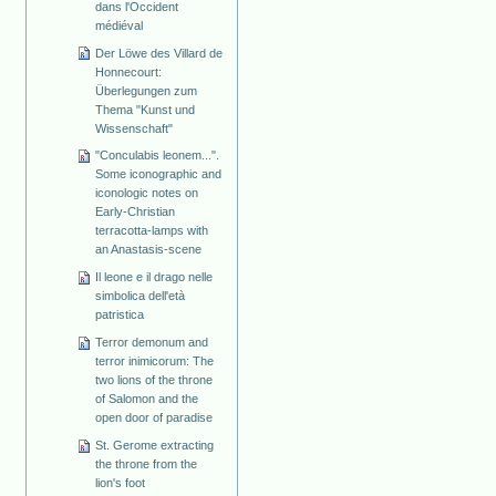
dans l'Occident
médiéval
Der Löwe des Villard de
Honnecourt:
Überlegungen zum
Thema "Kunst und
Wissenschaft"
"Conculabis leonem...".
Some iconographic and
iconologic notes on
Early-Christian
terracotta-lamps with
an Anastasis-scene
Il leone e il drago nelle
simbolica dell'età
patristica
Terror demonum and
terror inimicorum: The
two lions of the throne
of Salomon and the
open door of paradise
St. Gerome extracting
the throne from the
lion's foot