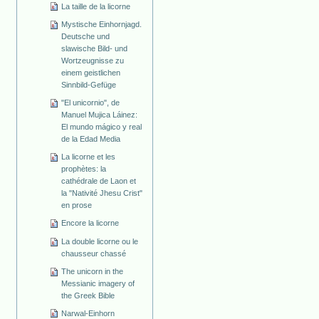
La taille de la licorne
Mystische Einhornjagd.
Deutsche und
slawische Bild- und
Wortzeugnisse zu
einem geistlichen
Sinnbild-Gefüge
"El unicornio", de
Manuel Mujica Láinez:
El mundo mágico y real
de la Edad Media
La licorne et les
prophètes: la
cathédrale de Laon et
la "Nativité Jhesu Crist"
en prose
Encore la licorne
La double licorne ou le
chausseur chassé
The unicorn in the
Messianic imagery of
the Greek Bible
Narwal-Einhorn