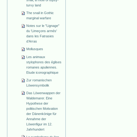
snail, a motif of topsy-
turvy land
The snail in Gothic
marginal warfare
Notes sur le "Lignage"
du 'Limeçons armés'
dans les Fatrasies
d’Arras
Mollusques
Les animaux
stylophores des églises
romanes apuliennes.
Etude iconographique
Zur romanischen
Löwensymbolik
Das Löwenwappen der
Waldemarer. Eine
Hypothese der
politischen Motivation
der Dänenkönige für
Annahme der
Löwenfigur im 12.
Jahrhundert
Le symbolisme du lion