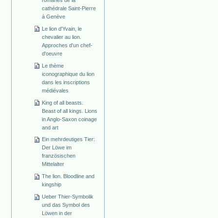
cathédrale Saint-Pierre
à Genève
Le lion d'Yvain, le
chevalier au lion.
Approches d'un chef-
d'oeuvre
Le thème
iconographique du lion
dans les inscriptions
médiévales
King of all beasts.
Beast of all kings. Lions
in Anglo-Saxon coinage
and art
Ein mehrdeutiges Tier:
Der Löwe im
französischen
Mittelalter
The lion. Bloodline and
kingship
Ueber Thier-Symbolik
und das Symbol des
Löwen in der