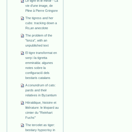
Le tigre et le miroir - La
vie d'une image, de
Pline à Pierre Gringore
The tigress and her
cubs: tracking down a
Ro,an anecdote
The problem of the
"lonza", with an
unpublished text
El tigre transformat en
serp i la tigretta
emmiralda: algunes
notes sobre la
configuració dels
bestiaris catalans
A conundrum of cats:
pards and their
relatives in Byzantium
Héraldique, histoire et
littérature: le léopard au
cimier du "Reinhart
Fuchs"
The tercelet as tiger:
bestiary hypocrisy in