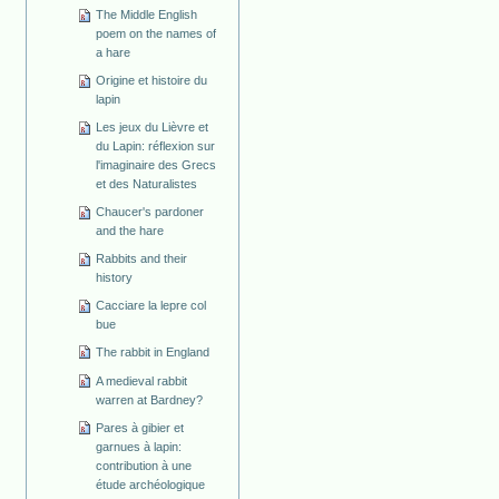
The Middle English
poem on the names of
a hare
Origine et histoire du
lapin
Les jeux du Lièvre et
du Lapin: réflexion sur
l'imaginaire des Grecs
et des Naturalistes
Chaucer's pardoner
and the hare
Rabbits and their
history
Cacciare la lepre col
bue
The rabbit in England
A medieval rabbit
warren at Bardney?
Pares à gibier et
garnues à lapin:
contribution à une
étude archéologique