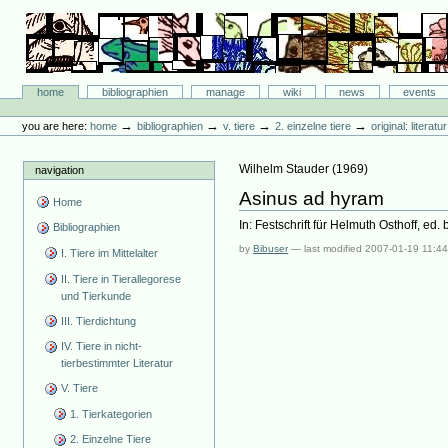
Skip
to
content.
|
Skip
Bibliographie-Portal
to
Sections
home
bibliographien
manage
wiki
news
events
navigation
Personal
tools
→
→
→
→
you are here:
home
bibliographien
v. tiere
2. einzelne tiere
original: literat
Wilhelm Stauder
(
1969
)
navigation
Asinus ad hyram
Home
In: Festschrift für Helmuth Osthoff, ed.
Bibliographien
by
Bibuser
—
last modified
2007-01-19 11:4
I. Tiere im Mittelalter
II. Tiere in Tierallegorese
und Tierkunde
III. Tierdichtung
IV. Tiere in nicht-
tierbestimmter Literatur
V. Tiere
1. Tierkategorien
2. Einzelne Tiere