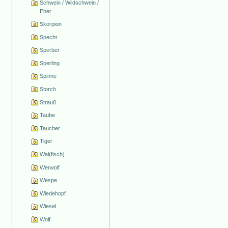
Schwein / Wildschwein /
Eber
Skorpion
Specht
Sperber
Sperling
Spinne
Storch
Strauß
Taube
Taucher
Tiger
Wal(fisch)
Werwolf
Wespe
Wiedehopf
Wiesel
Wolf