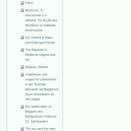
Falco
Monstros: O
rinoceronte e o
elefante. Da ficção dos
Bestiários à realidade
testemunhal
Der Elefant in Natur
und Kulturgeschichte
The Elephant in
Medieval Legend and
Art
Elephas, Elefant
Ungeheuer und
magische Lebewesen
in der 'Epistula
Alexandri ad Magistrum
Suum Aristotelem de
Situ Indiae'
Der weiße Adler im
Wappen des
Königreiches Polen im
13. Jahrhundert
The ass and the harp