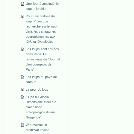
Une liberté ambiguë: le
loup et le chien
Pour une histoire du
loup. Project de
recherche sur le loup
dans les campagnes
bourguignonnes aux
XIVe et XVe siècles
Les loups sont entrées
dans Paris. Le
témoignage du "Journal
d'un bourgeois de
Paris"
Les loups au pays de
Namur
La peur du loup
Il lupo di Gubbio.
Dimensione storica e
dimensione
antropologica di una
"leggenda"
Werewolves in
Medieval Ireland