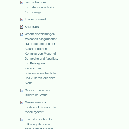
Les mollusques
terrestres dans l'art et
l'archéologie
The virgin snail
Snail trails
Wechselbeziehungen
zwischen allegorischer
Naturdeutung und der
naturkundlichen
Kenntnis von Muschel,
Schnecke und Nautilus.
Ein Beitrag aus
literarischer,
naturwissenschaftlicher
und kunsthistorischer
Sicht
Oceloe: a note on
Isidore of Seville
Mermicoleon, a
medieval Latin word for
"pearl oyster"
From illumination to
folksong: the armed