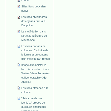
Leone
Si les lions pouvaient
parler
Les lions stylophores
des églises du Haut-
Dauphiné
Le motif du lion dans
l'art et la littérature du
Moyen Age
Les lions portans de
colonnes. Evolution de
la forme et du contenu
d'un motif de l'art roman
Image d'un animal: le
lion. Sa définition et ses
"limites" dans les textes
et l'iconographie (XIe-
XIVe s.)
Les lions attachés à la
colonne
"Salva me de ore
leonis". A propos de
quelques chapiteaux
romanes de la