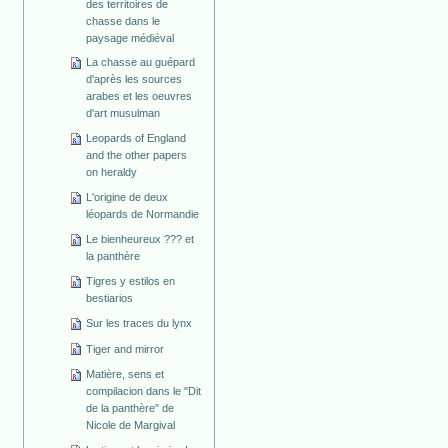
des territoires de
chasse dans le
paysage médiéval
La chasse au guépard
d'après les sources
arabes et les oeuvres
d'art musulman
Leopards of England
and the other papers
on heraldy
L'origine de deux
léopards de Normandie
Le bienheureux ??? et
la panthère
Tigres y estilos en
bestiarios
Sur les traces du lynx
Tiger and mirror
Matière, sens et
compilacion dans le "Dit
de la panthère" de
Nicole de Margival