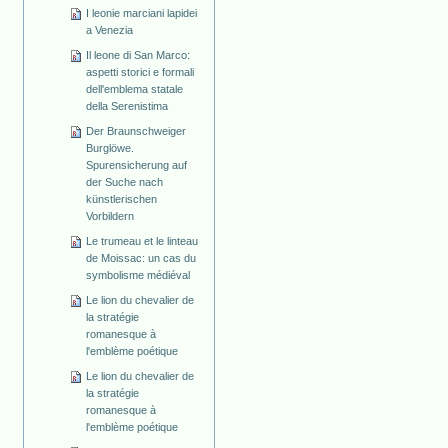
I leonie marciani lapidei
a Venezia
Il leone di San Marco:
aspetti storici e formali
dell'emblema statale
della Serenistima
Der Braunschweiger
Burglöwe.
Spurensicherung auf
der Suche nach
künstlerischen
Vorbildern
Le trumeau et le linteau
de Moissac: un cas du
symbolisme médiéval
Le lion du chevalier de
la stratégie
romanesque à
l'emblème poétique
Le lion du chevalier de
la stratégie
romanesque à
l'emblème poétique