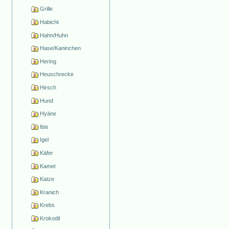
Grille
Habicht
Hahn/Huhn
Hase/Kaninchen
Hering
Heuschrecke
Hirsch
Hund
Hyäne
Ibis
Igel
Käfer
Kamel
Katze
Kranich
Krebs
Krokodil