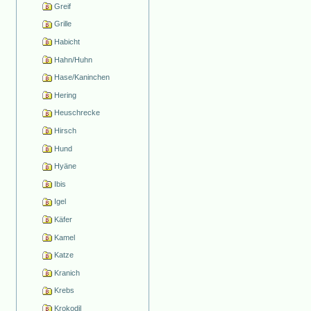
Greif
Grille
Habicht
Hahn/Huhn
Hase/Kaninchen
Hering
Heuschrecke
Hirsch
Hund
Hyäne
Ibis
Igel
Käfer
Kamel
Katze
Kranich
Krebs
Krokodil