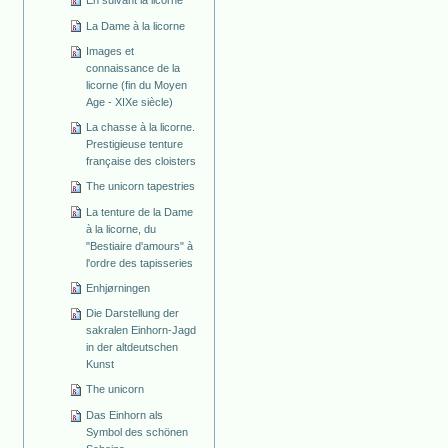
La Dame à la licorne
Images et
connaissance de la
licorne (fin du Moyen
Age - XIXe siècle)
La chasse à la licorne.
Prestigieuse tenture
française des cloisters
The unicorn tapestries
La tenture de la Dame
à la licorne, du
"Bestiaire d'amours" à
l'ordre des tapisseries
Enhjørningen
Die Darstellung der
sakralen Einhorn-Jagd
in der altdeutschen
Kunst
The unicorn
Das Einhorn als
Symbol des schönen