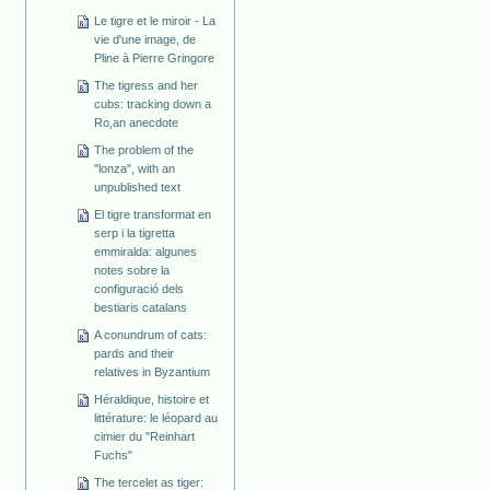
Le tigre et le miroir - La
vie d'une image, de
Pline à Pierre Gringore
The tigress and her
cubs: tracking down a
Ro,an anecdote
The problem of the
"lonza", with an
unpublished text
El tigre transformat en
serp i la tigretta
emmiralda: algunes
notes sobre la
configuració dels
bestiaris catalans
A conundrum of cats:
pards and their
relatives in Byzantium
Héraldique, histoire et
littérature: le léopard au
cimier du "Reinhart
Fuchs"
The tercelet as tiger: