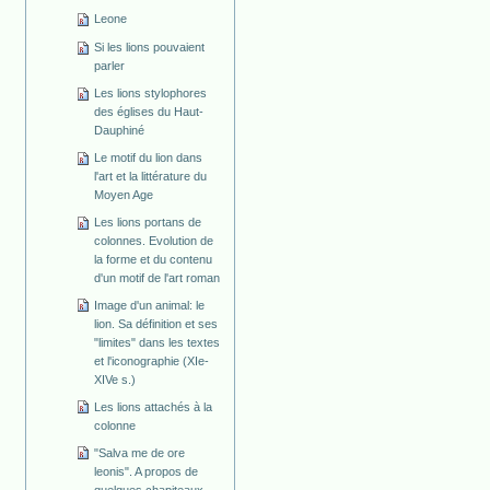
Leone
Si les lions pouvaient
parler
Les lions stylophores
des églises du Haut-
Dauphiné
Le motif du lion dans
l'art et la littérature du
Moyen Age
Les lions portans de
colonnes. Evolution de
la forme et du contenu
d'un motif de l'art roman
Image d'un animal: le
lion. Sa définition et ses
"limites" dans les textes
et l'iconographie (XIe-
XIVe s.)
Les lions attachés à la
colonne
"Salva me de ore
leonis". A propos de
quelques chapiteaux