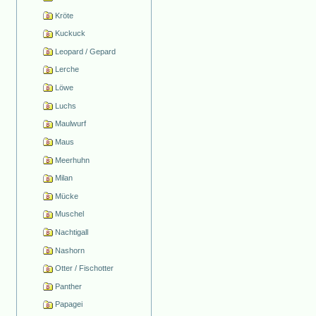
Kröte
Kuckuck
Leopard / Gepard
Lerche
Löwe
Luchs
Maulwurf
Maus
Meerhuhn
Milan
Mücke
Muschel
Nachtigall
Nashorn
Otter / Fischotter
Panther
Papagei