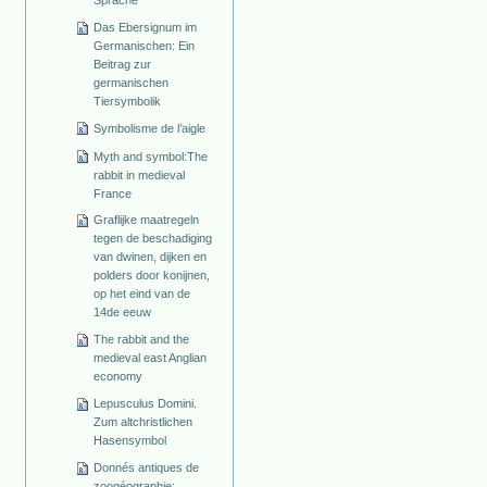
Sprache
Das Ebersignum im
Germanischen: Ein
Beitrag zur
germanischen
Tiersymbolik
Symbolisme de l’aigle
Myth and symbol:The
rabbit in medieval
France
Graflijke maatregeln
tegen de beschadiging
van dwinen, dijken en
polders door konijnen,
op het eind van de
14de eeuw
The rabbit and the
medieval east Anglian
economy
Lepusculus Domini.
Zum altchristlichen
Hasensymbol
Donnés antiques de
zoogéographie: