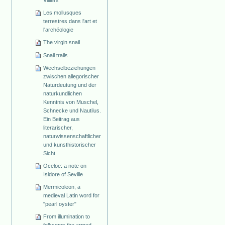
Villiers
Les mollusques
terrestres dans l'art et
l'archéologie
The virgin snail
Snail trails
Wechselbeziehungen
zwischen allegorischer
Naturdeutung und der
naturkundlichen
Kenntnis von Muschel,
Schnecke und Nautilus.
Ein Beitrag aus
literarischer,
naturwissenschaftlicher
und kunsthistorischer
Sicht
Oceloe: a note on
Isidore of Seville
Mermicoleon, a
medieval Latin word for
"pearl oyster"
From illumination to