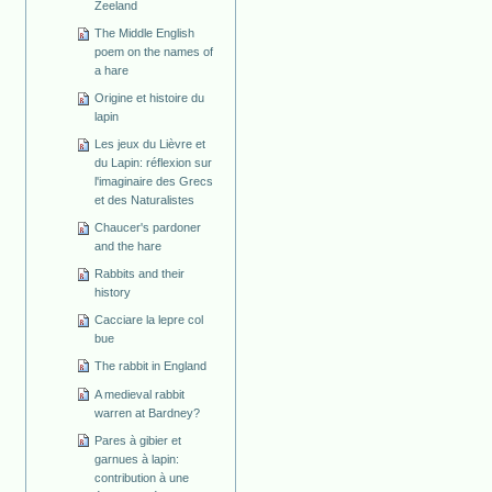
Zeeland
The Middle English
poem on the names of
a hare
Origine et histoire du
lapin
Les jeux du Lièvre et
du Lapin: réflexion sur
l'imaginaire des Grecs
et des Naturalistes
Chaucer's pardoner
and the hare
Rabbits and their
history
Cacciare la lepre col
bue
The rabbit in England
A medieval rabbit
warren at Bardney?
Pares à gibier et
garnues à lapin:
contribution à une