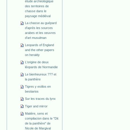
étude archéologique
des territoires de
chasse dans le
paysage médiéval
La chasse au guépard
d'après les sources
arabes et les oeuvres
d'art musulman
Leopards of England
and the other papers
on heraldy
L'origine de deux
léopards de Normandie
Le bienheureux ??? et
la panthère
Tigres y estilos en
bestiarios
Sur les traces du lynx
Tiger and mirror
Matière, sens et
compilacion dans le "Dit
de la panthère" de
Nicole de Margival