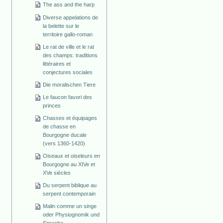
The ass and the harp
Diverse appelations de
la belette sur le
territoire gallo-roman
Le rat de ville et le rat
des champs: traditions
littéraires et
conjectures sociales
Die moralischen Tiere
Le faucon favori des
princes
Chasses et équipages
de chasse en
Bourgogne ducale
(vers 1360-1420)
Oiseaux et oiseleurs en
Bourgogne au XIVe et
XVe siècles
Du serpent biblique au
serpent contemporain
Malin comme un singe
oder Physiognomik und