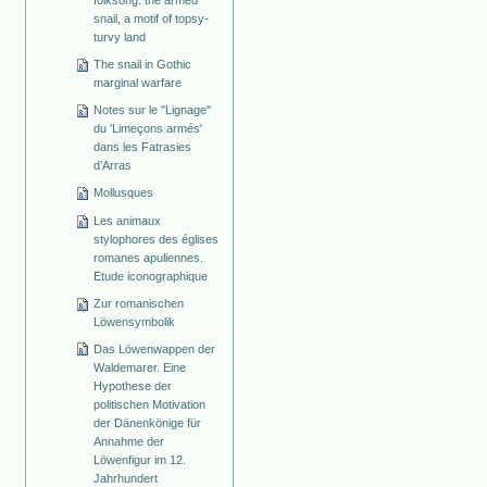
folksong: the armed
snail, a motif of topsy-
turvy land
The snail in Gothic
marginal warfare
Notes sur le "Lignage"
du 'Limeçons armés'
dans les Fatrasies
d’Arras
Mollusques
Les animaux
stylophores des églises
romanes apuliennes.
Etude iconographique
Zur romanischen
Löwensymbolik
Das Löwenwappen der
Waldemarer. Eine
Hypothese der
politischen Motivation
der Dänenkönige für
Annahme der
Löwenfigur im 12.
Jahrhundert