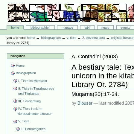
Skip
to
content.
|
Skip
Bibliographie-Portal
to
Sections
home
bibliographien
manage
wiki
news
events
navigation
Personal
tools
→
→
→
→
you are here:
home
bibliographien
v. tiere
2. einzelne tiere
original: literat
library or. 2784)
A. Contadini
(
2003
)
navigation
A bestiary tale: Te
Home
Bibliographien
unicorn in the kita
I. Tiere im Mittelalter
Library Or. 2784)
II. Tiere in Tierallegorese
Muqarna(20):17-34.
und Tierkunde
III. Tierdichtung
by
Bibuser
—
last modified
2007
IV. Tiere in nicht-
tierbestimmter Literatur
V. Tiere
1. Tierkategorien