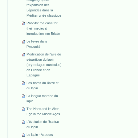
l'expansion des
Léporidés dans la
Méditerrqnée classique
Rabbits: the case for
their medieval
introduction into Britain
Le lièvre dans
l'Antiquité
Modification de l'aire de
sépartition du lapin
(oryctolagus cuniculus)
en France et en
Espagne
Les noms du lièvre et
du lapin
La langue marche du
lapin
The Hare and its Alter
Ego in the Middle Ages
L'évolution de l'habitat
du lapin
Le lapin - Aspects