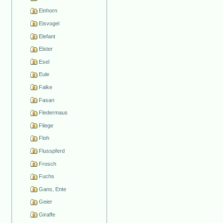
Einhorn
Eisvogel
Elefant
Elster
Esel
Eule
Falke
Fasan
Fledermaus
Fliege
Floh
Flusspferd
Frosch
Fuchs
Gans, Ente
Geier
Giraffe