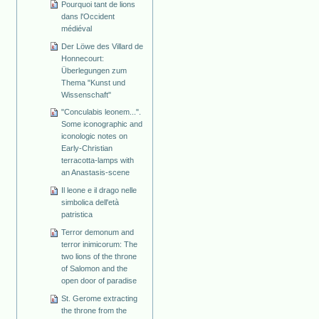
Pourquoi tant de lions
dans l'Occident
médiéval
Der Löwe des Villard de
Honnecourt:
Überlegungen zum
Thema "Kunst und
Wissenschaft"
"Conculabis leonem...".
Some iconographic and
iconologic notes on
Early-Christian
terracotta-lamps with
an Anastasis-scene
Il leone e il drago nelle
simbolica dell'età
patristica
Terror demonum and
terror inimicorum: The
two lions of the throne
of Salomon and the
open door of paradise
St. Gerome extracting
the throne from the