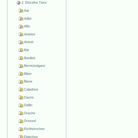
2. Einzelne Tiere
Aal
Adler
Affe
Ameise
Amsel
Bär
Basilisk
Bernickelgans
Biber
Biene
Caladrius
Dachs
Delfin
Drache
Drossel
Eichhörnchen
Eidechse