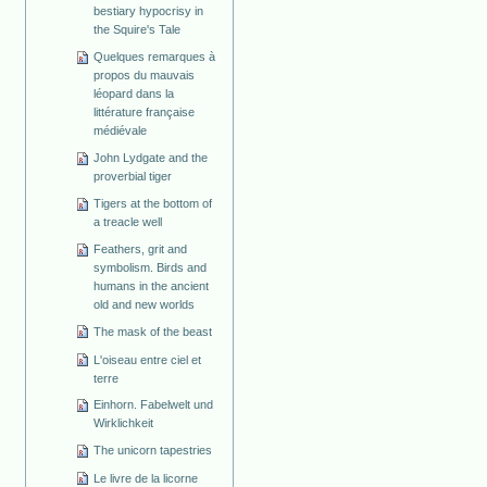
bestiary hypocrisy in
the Squire's Tale
Quelques remarques à
propos du mauvais
léopard dans la
littérature française
médiévale
John Lydgate and the
proverbial tiger
Tigers at the bottom of
a treacle well
Feathers, grit and
symbolism. Birds and
humans in the ancient
old and new worlds
The mask of the beast
L'oiseau entre ciel et
terre
Einhorn. Fabelwelt und
Wirklichkeit
The unicorn tapestries
Le livre de la licorne