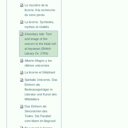
Le mystère de la
licorne. A la recherche
du sens perdu
La licorne. Symboles,
mythes et réalités
A bestiary tale: Text
and image of the
unicorn in the kitab na'l
al hayawan (British
Library Or. 2784)
Alberto Magno y los
últimos unicornios
La licorne et l'éléphant
Spiritalis Unicornis. Das
Einhorn als
Bedeutungsträger in
Literatur und Kunst des
Mittelalters
Das Einhorn als
Sinnzeichen des
Todes: Die Parabel
vom Mann im Abgrund
En suivant la licorne