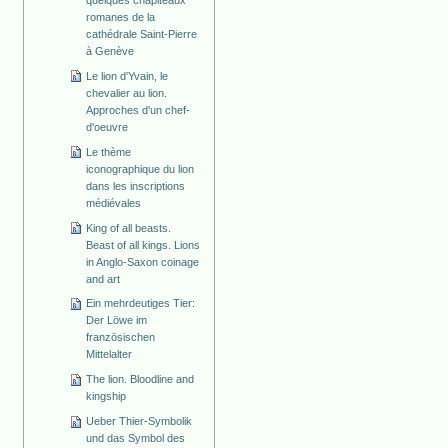
romanes de la
cathédrale Saint-Pierre
à Genève
Le lion d'Yvain, le
chevalier au lion.
Approches d'un chef-
d'oeuvre
Le thème
iconographique du lion
dans les inscriptions
médiévales
King of all beasts.
Beast of all kings. Lions
in Anglo-Saxon coinage
and art
Ein mehrdeutiges Tier:
Der Löwe im
französischen
Mittelalter
The lion. Bloodline and
kingship
Ueber Thier-Symbolik
und das Symbol des