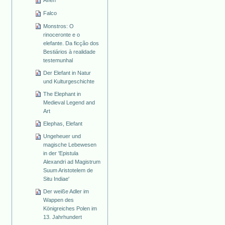
Affen
Falco
Monstros: O
rinoceronte e o
elefante. Da ficção dos
Bestiários à realidade
testemunhal
Der Elefant in Natur
und Kulturgeschichte
The Elephant in
Medieval Legend and
Art
Elephas, Elefant
Ungeheuer und
magische Lebewesen
in der 'Epistula
Alexandri ad Magistrum
Suum Aristotelem de
Situ Indiae'
Der weiße Adler im
Wappen des
Königreiches Polen im
13. Jahrhundert