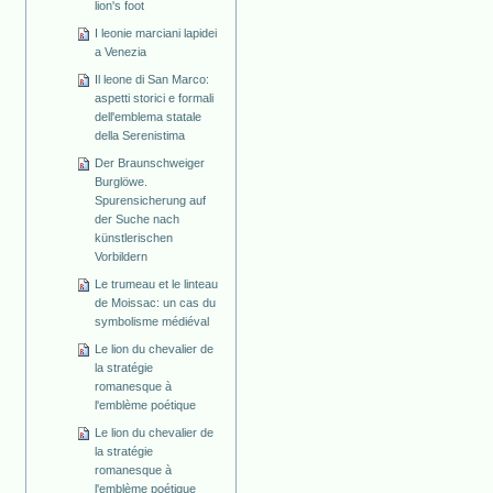
lion's foot
I leonie marciani lapidei
a Venezia
Il leone di San Marco:
aspetti storici e formali
dell'emblema statale
della Serenistima
Der Braunschweiger
Burglöwe.
Spurensicherung auf
der Suche nach
künstlerischen
Vorbildern
Le trumeau et le linteau
de Moissac: un cas du
symbolisme médiéval
Le lion du chevalier de
la stratégie
romanesque à
l'emblème poétique
Le lion du chevalier de
la stratégie
romanesque à
l'emblème poétique