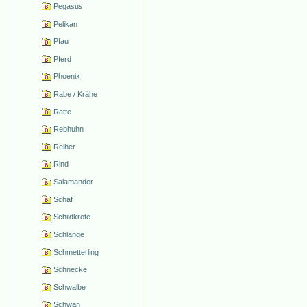
Pegasus
Pelikan
Pfau
Pferd
Phoenix
Rabe / Krähe
Ratte
Rebhuhn
Reiher
Rind
Salamander
Schaf
Schildkröte
Schlange
Schmetterling
Schnecke
Schwalbe
Schwan