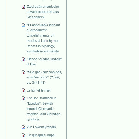
Zwei spätromanische
Löwenskulpturen aus
Riesenbeck
"Et conculabis leonem
et draconem".
Embelishments of
medieval Latin hymns:
Beasts in typology,
symbolism and simile
Il leone "custos iusticie"
di Bari
"Si le gita / sor son dos,
et si l'en porta" (Yvain,
vv. 3445-46)
Le lion et le miel
The lion standard in
"Exodus": Jewish
legend, Germanic
tradition, and Christian
typology
Zur Löwensymbolik
De quelques loups-