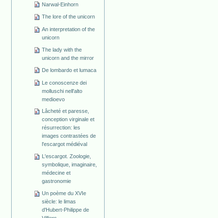
Narwal-Einhorn
The lore of the unicorn
An interpretation of the
unicorn
The lady with the
unicorn and the mirror
De lombardo et lumaca
Le conoscenze dei
molluschi nell'alto
medioevo
Lâcheté et paresse,
conception virginale et
résurrection: les
images contrastées de
l'escargot médiéval
L'escargot. Zoologie,
symbolique, imaginaire,
médecine et
gastronomie
Un poème du XVIe
siècle: le limas
d'Hubert-Philippe de