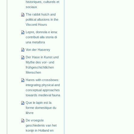
historiques, culturels et
sociaux
The rabbit hutch and
political allusions in the
Visconti Hours
Lepre, donnola e iena:
contributi alla storia di
una metafora
Von der Haserey
Der Hase in Kunst und
Mythe des vor- und
frühgeschichtlichen
Menschen
Hares with crossbows:
integrating physical and
conceptual approaches
towards medieval fauna
Que le lapin est la
forme domestique du
lièvre
De vroegste
geschiedenis van het
konijn in Holland en