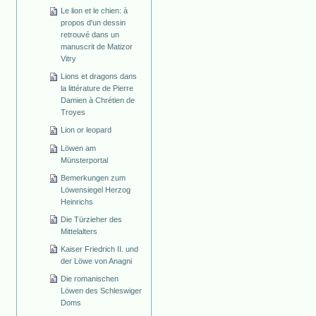
Le lion et le chien: à
propos d'un dessin
retrouvé dans un
manuscrit de Matizor
Vitry
Lions et dragons dans
la littérature de Pierre
Damien à Chrétien de
Troyes
Lion or leopard
Löwen am
Münsterportal
Bemerkungen zum
Löwensiegel Herzog
Heinrichs
Die Türzieher des
Mittelalters
Kaiser Friedrich II. und
der Löwe von Anagni
Die romanischen
Löwen des Schleswiger
Doms