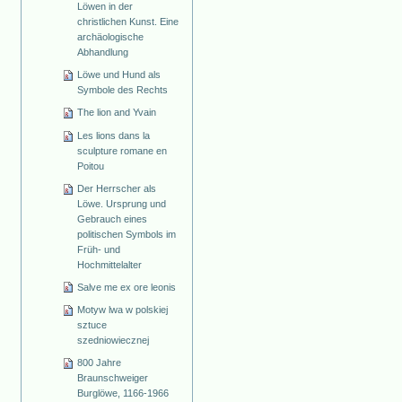
Löwen in der
christlichen Kunst. Eine
archäologische
Abhandlung
Löwe und Hund als
Symbole des Rechts
The lion and Yvain
Les lions dans la
sculpture romane en
Poitou
Der Herrscher als
Löwe. Ursprung und
Gebrauch eines
politischen Symbols im
Früh- und
Hochmittelalter
Salve me ex ore leonis
Motyw lwa w polskiej
sztuce
szedniowiecznej
800 Jahre
Braunschweiger
Burglöwe, 1166-1966