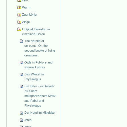
Wolf
Wurm
Zaunkönig
Ziege
Original: Literatur zu
einzelnen Tieren
The historie of
serpents. Or, the
second booke of liuing
creatures
Owls in Folklore and
Natural History
Das Wiesel im
Physiologus
Der Biber - ein Asket?
Zu einem
metaphorischem Motiv
aus Fabel und
Physiologus
Der Hund im Mittelalter
Affen