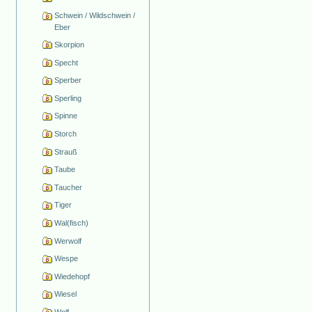
Schwein / Wildschwein /
Eber
Skorpion
Specht
Sperber
Sperling
Spinne
Storch
Strauß
Taube
Taucher
Tiger
Wal(fisch)
Werwolf
Wespe
Wiedehopf
Wiesel