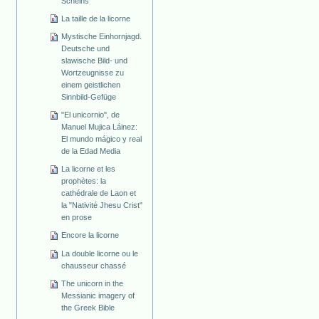
Scheins
La taille de la licorne
Mystische Einhornjagd.
Deutsche und
slawische Bild- und
Wortzeugnisse zu
einem geistlichen
Sinnbild-Gefüge
"El unicornio", de
Manuel Mujica Láinez:
El mundo mágico y real
de la Edad Media
La licorne et les
prophètes: la
cathédrale de Laon et
la "Nativité Jhesu Crist"
en prose
Encore la licorne
La double licorne ou le
chausseur chassé
The unicorn in the
Messianic imagery of
the Greek Bible