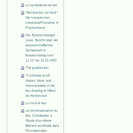
Le symbolisme du lion
"Bernhardus me fecit":
Die romanischen
Löwenkopf­Türzieher in
Freckenhorst
Der Braunschweiger
Löwe. Bericht über ein
wissenschaftliches
Symposium in
Braunschweig vom
12.10. bis 15.10.1983
The grateful lion
"Contrefais al vif":
Nature, ideas and
representation in the
lion drawing of Villard
de Honnecourt
Le roi et le lion
La reconnaissance du
lion. Contribution à
l'étude d'un thème
littéraire acclimaté dans
l'Occident latin