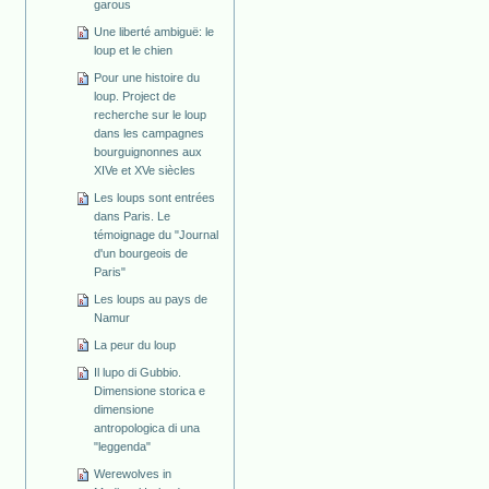
garous
Une liberté ambiguë: le
loup et le chien
Pour une histoire du
loup. Project de
recherche sur le loup
dans les campagnes
bourguignonnes aux
XIVe et XVe siècles
Les loups sont entrées
dans Paris. Le
témoignage du "Journal
d'un bourgeois de
Paris"
Les loups au pays de
Namur
La peur du loup
Il lupo di Gubbio.
Dimensione storica e
dimensione
antropologica di una
"leggenda"
Werewolves in