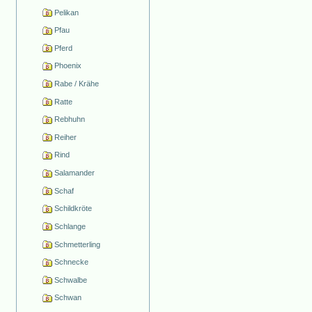
Pelikan
Pfau
Pferd
Phoenix
Rabe / Krähe
Ratte
Rebhuhn
Reiher
Rind
Salamander
Schaf
Schildkröte
Schlange
Schmetterling
Schnecke
Schwalbe
Schwan