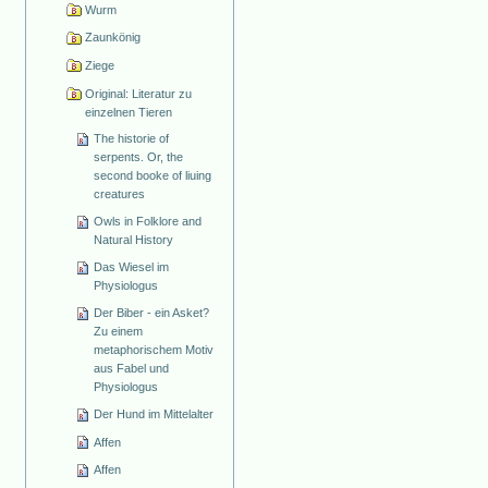
Wurm
Zaunkönig
Ziege
Original: Literatur zu
einzelnen Tieren
The historie of
serpents. Or, the
second booke of liuing
creatures
Owls in Folklore and
Natural History
Das Wiesel im
Physiologus
Der Biber - ein Asket?
Zu einem
metaphorischem Motiv
aus Fabel und
Physiologus
Der Hund im Mittelalter
Affen
Affen