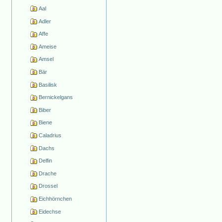
Aal
Adler
Affe
Ameise
Amsel
Bär
Basilisk
Bernickelgans
Biber
Biene
Caladrius
Dachs
Delfin
Drache
Drossel
Eichhörnchen
Eidechse