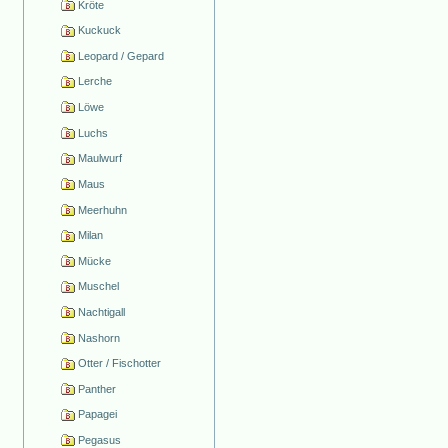
Kröte
Kuckuck
Leopard / Gepard
Lerche
Löwe
Luchs
Maulwurf
Maus
Meerhuhn
Milan
Mücke
Muschel
Nachtigall
Nashorn
Otter / Fischotter
Panther
Papagei
Pegasus