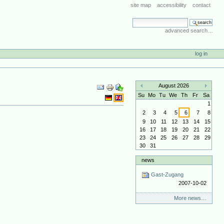
site map
accessibility
contact
search site
advanced search…
log in
Document
August 2026
Actions
«
»
Su
Mo
Tu
We
Th
Fr
Sa
1
2
3
4
5
6
7
8
9
10
11
12
13
14
15
16
17
18
19
20
21
22
23
24
25
26
27
28
29
30
31
news
Gast-Zugang
2007-10-02
More news…