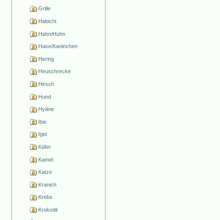
Grille
Habicht
Hahn/Huhn
Hase/Kaninchen
Hering
Heuschrecke
Hirsch
Hund
Hyäne
Ibis
Igel
Käfer
Kamel
Katze
Kranich
Krebs
Krokodil