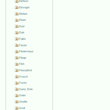
Einhorn
Eisvogel
Elefant
Elster
Esel
Eule
Falke
Fasan
Fledermaus
Fliege
Floh
Flusspferd
Frosch
Fuchs
Gans, Ente
Geier
Giraffe
Greif