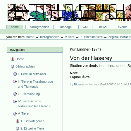
Skip
to
content.
|
Skip
Bibliographie-Portal
to
Sections
home
bibliographien
manage
wiki
news
events
navigation
Personal
tools
→
→
→
→
you are here:
home
bibliographien
v. tiere
2. einzelne tiere
original: literat
Kurt Lindner
(
1974
)
navigation
Von der Haserey
Home
Studien zur deutschen Literatur und Sp
Bibliographien
Note
I. Tiere im Mittelalter
Lapin/Lièvre
II. Tiere in Tierallegorese
by
Bibuser
—
last modified
2007-01-15 14:2
und Tierkunde
III. Tierdichtung
IV. Tiere in nicht-
tierbestimmter Literatur
V. Tiere
1. Tierkategorien
2. Einzelne Tiere