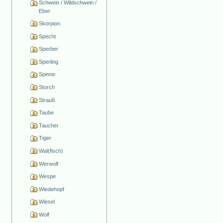
Schwein / Wildschwein /
Eber
Skorpion
Specht
Sperber
Sperling
Spinne
Storch
Strauß
Taube
Taucher
Tiger
Wal(fisch)
Werwolf
Wespe
Wiedehopf
Wiesel
Wolf